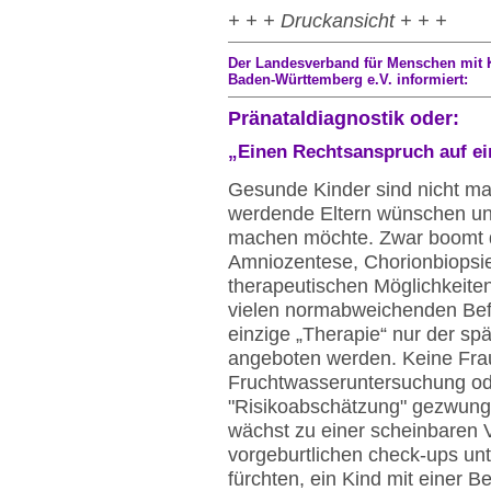
+ + + Druckansicht + + +
Der Landesverband für Menschen mit 
Baden-Württemberg e.V. informiert:
Pränataldiagnostik oder:
„Einen Rechtsanspruch auf ein
Gesunde Kinder sind nicht ma
werdende Eltern wünschen un
machen möchte. Zwar boomt di
Amniozentese, Chorionbiopsie, 
therapeutischen Möglichkeiten 
vielen normabweichenden Be
einzige „Therapie“ nur der s
angeboten werden. Keine Frau 
Fruchtwasseruntersuchung ode
"Risikoabschätzung" gezwung
wächst zu einer scheinbaren Ve
vorgeburtlichen check-ups un
fürchten, ein Kind mit einer B