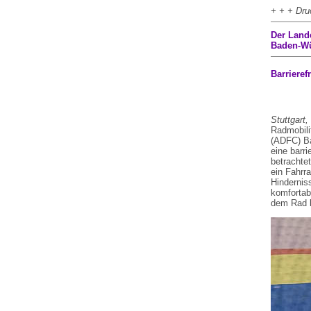
+ + + Dru
Der Land
Baden-Wür
Barriere
Stuttgart,
Radmobili
(ADFC) Ba
eine barri
betrachte
ein Fahrr
Hindernis
komfortab
dem Rad b