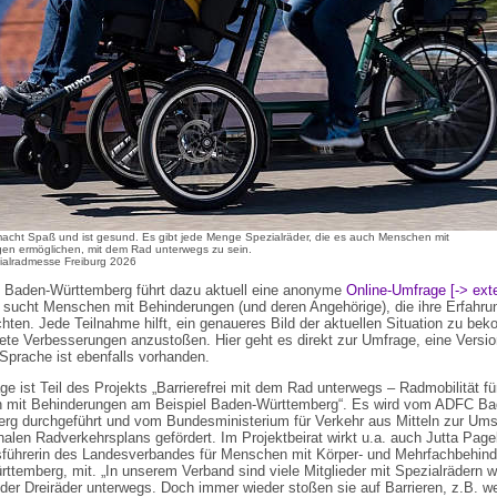
acht Spaß und ist gesund. Es gibt jede Menge Spezialräder, die es auch Menschen mit
en ermöglichen, mit dem Rad unterwegs zu sein.
ialradmesse Freiburg 2026
Baden-Württemberg führt dazu aktuell eine anonyme
Online-Umfrage [-> exte
 sucht Menschen mit Behinderungen (und deren Angehörige), die ihre Erfahru
chten. Jede Teilnahme hilft, ein genaueres Bild der aktuellen Situation zu b
ete Verbesserungen anzustoßen. Hier geht es direkt zur Umfrage, eine Versio
 Sprache ist ebenfalls vorhanden.
e ist Teil des Projekts „Barrierefrei mit dem Rad unterwegs – Radmobilität fü
 mit Behinderungen am Beispiel Baden-Württemberg“. Es wird vom ADFC Ba
rg durchgeführt und vom Bundesministerium für Verkehr aus Mitteln zur Um
alen Radverkehrsplans gefördert. Im Projektbeirat wirkt u.a. auch Jutta Pagel
führerin des Landesverbandes für Menschen mit Körper- und Mehrfachbehin
ttemberg, mit. „In unserem Verband sind viele Mitglieder mit Spezialrädern w
 oder Dreiräder unterwegs. Doch immer wieder stoßen sie auf Barrieren, z.B. w