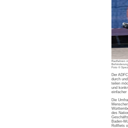
Radfahren m
Behinderung
Foto © Spez
Der ADFC 
durch und
teilen mö
und konkr
einfacher
Die Umfrag
Menschen
Württembe
des Nation
Geschäfts
Baden-Wür
Rollfiets