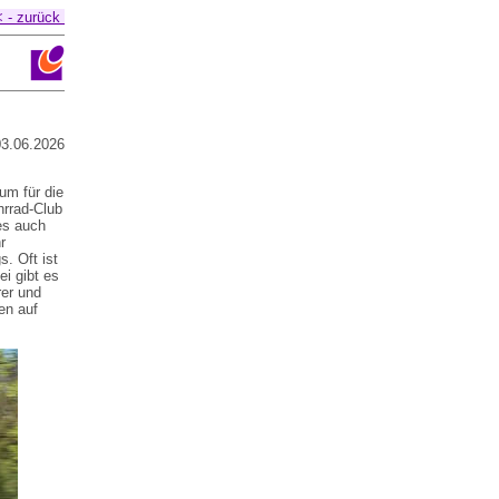
 - zurück
.06.2026
um für die
hrrad-Club
es auch
r
. Oft ist
ei gibt es
er und
en auf