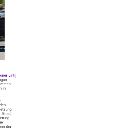
rner Link]
ngen
ekommen
n in
r
den-
setzung
-Steidl,
derung
ie
enn der