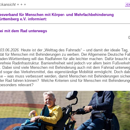
ckansicht + + +
<<
esverband für Menschen mit Körper- und Mehrfachbehinderung
ttemberg e.V. informiert:
frei mit dem Rad unterwegs
03
 03.06.2026.
Heute ist der „Welttag des Fahrrads“ – und damit der ideale Tag, 
tät für Menschen mit Behinderungen zu werben. Der Allgemeine Deutsche Fa
den-Württemberg will das Radfahren für alle leichter machen. Dafür braucht 
erefreie Radinfrastruktur. Barrierefreiheit wird jedoch vor allem beim Fußverkeh
t. Dabei sind viele Menschen mit Behinderung auch mit dem Fahrrad unterwegs
ad sogar das Verkehrsmittel, das eigenständige Mobilität ermöglicht. Doch dab
se – was muss verbessert werden, damit Menschen mit Behinderungen sicher
ler Rad fahren können? Welche Kriterien sind für Menschen mit Behinderung
esonders relevant?