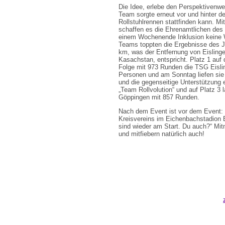
Die Idee, erlebe den Perspektivenwe
Team sorgte erneut vor und hinter d
Rollstuhlrennen stattfinden kann. Mi
schaffen es die Ehrenamtlichen des 
einem Wochenende Inklusion keine Wo
Teams toppten die Ergebnisse des J
km, was der Entfernung von Eislinge
Kasachstan, entspricht. Platz 1 auf 
Folge mit 973 Runden die TSG Eisli
Personen und am Sonntag liefen sie m
und die gegenseitige Unterstützung 
„Team Rollvolution“ und auf Platz 3 l
Göppingen mit 857 Runden.
Nach dem Event ist vor dem Event: 
Kreisvereins im Eichenbachstadion Eis
sind wieder am Start. Du auch?“ M
und mitfiebern natürlich auch!