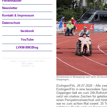
Ferienhäuser
Newsletter
Kontakt & Impressum
Datenschutz
facebook
You
Tube
LVKM-BW.Blog
coding + custom cms © 2002-2026
AD1 media
· 2626989 | 14
Gemeinsam in Bewegung sein beim 24-Stunde
Göppingen...
Eislingen/Fils, 26.07.2026
– Alle zw
Eislingen/Fils in eine besondere Sp
Göppingen lädt ein zum 24h-Rollstuhl
setzt ein starkes Zeichen für gelebt
einen Perspektivenwechsel und fö
war es zum achten Mal soweit: 25 