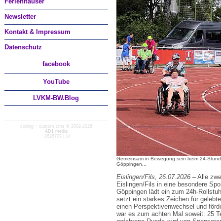
Ferienhäuser
Newsletter
Kontakt & Impressum
Datenschutz
facebook
You
Tube
LVKM-BW.Blog
coding + custom cms © 2002-2026
AD1 media
· 2626707 | 14
Gemeinsam in Bewegung sein beim 24-Stunde
Göppingen...
Eislingen/Fils, 26.07.2026
– Alle zw
Eislingen/Fils in eine besondere Sp
Göppingen lädt ein zum 24h-Rollstuhl
setzt ein starkes Zeichen für gelebt
einen Perspektivenwechsel und fö
war es zum achten Mal soweit: 25 