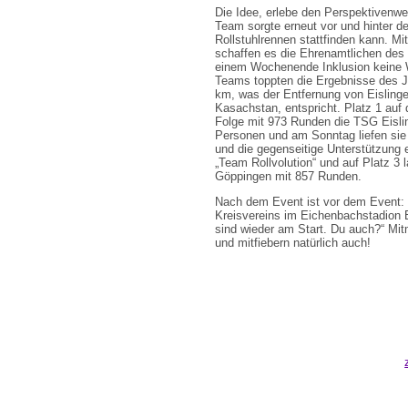
Die Idee, erlebe den Perspektivenwe
Team sorgte erneut vor und hinter d
Rollstuhlrennen stattfinden kann. Mi
schaffen es die Ehrenamtlichen des 
einem Wochenende Inklusion keine Wo
Teams toppten die Ergebnisse des J
km, was der Entfernung von Eislinge
Kasachstan, entspricht. Platz 1 auf 
Folge mit 973 Runden die TSG Eisli
Personen und am Sonntag liefen sie m
und die gegenseitige Unterstützung 
„Team Rollvolution“ und auf Platz 3 l
Göppingen mit 857 Runden.
Nach dem Event ist vor dem Event: 
Kreisvereins im Eichenbachstadion Eis
sind wieder am Start. Du auch?“ M
und mitfiebern natürlich auch!