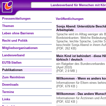
Landesverband für Menschen mit Kör
Pressemitteilungen
Veröffentlichungen
Themen
Sonja Abend: Unterstützte Besc
Arbeitsplatz
Leben ohne Barrieren
Sprache wird im Alltag weniger als
Bordsteinkanten. Welche Bedeutung 
Recht und Politik
Sprache, leichte Sprache, Leichte Sp
beschreibt Sonja Abend in ihrem Auf
Mitgliedsorganisationen
(PDF, 262 KB)
Landesverband
Mein Kind ist behindert - diese Hil
türkisch / deutsch
EUTB-Stellen
ein Ratgeber des Bundesverbandes 
(April 2010)
Publikationen
(PDF, 2.9 MB )
Zum Reinhören
Willkommen - Wenn es anders k
Informationen für Eltern eines behi
Downloads
(PDF, 679 KB )
Termine
Willkommen - Das andere Wunsc
Informationen für Ärztinnen und Ärz
Links
(PDF, 632 KB )