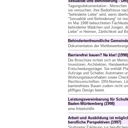
Sexualität und Behinderung - Um
Tagungsdokumentation - Menschen 
sie versuchen, ihre Bedürfnisse nac
"behinderte Liebe" wird, wenn überh
"Sexualität und Behinderung" ist no
im Mai 1998 beleuchteten Fachleute
behinderter Mädchen und Jungen, di
Liebe" in Heimen, Zärtlichkeit auf B
Behindertenfreundliche Gemeinde
Dokumentation der Wettbewerbserg
Barrierefrei bauen? Na klar! (1998)
Die Broschüre richtet sich an Mens
Investoren, Architekten, Handwerk
Entscheidungsträger. Sie enthält P
Aufzüge und Schalter, Automaten und
Wohnungsbauvorhaben sowie Checkli
Rechtsvorschriften, DIN-Normen, Lit
barrierefreies Bauen zudem nicht u
pfiffiges Design bietet.
Leistungsvereinbarung für Schulk
Baden-Württemberg (1998)
eine Arbeitshilfe
Arbeit und Ausbildung ist möglic
berufliche Perspektiven (1997)
Stuttgarter Erklärung zur beruflich