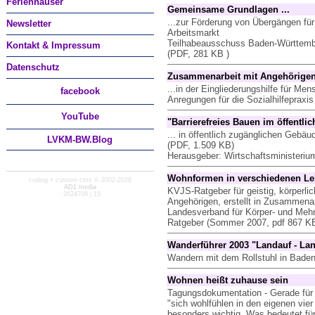
Ferienhäuser
Gemeinsame Grundlagen ...
...zur Förderung von Übergängen fü
Newsletter
Arbeitsmarkt
Teilhabeausschuss Baden-Württember
Kontakt & Impressum
(PDF, 281 KB )
Datenschutz
Zusammenarbeit mit Angehörigen
...in der Eingliederungshilfe für Me
facebook
Anregungen für die Sozialhilfepraxi
You
Tube
"Barrierefreies Bauen im öffentlic
... in öffentlich zugänglichen Gebä
LVKM-BW.Blog
(PDF, 1.509 KB)
Herausgeber: Wirtschaftsministeri
Wohnformen in verschiedenen L
coding + custom cms © 2002-2026
AD1 media
KVJS-Ratgeber für geistig, körperl
· 2624708 | 15
Angehörigen, erstellt in Zusammenar
Landesverband für Körper- und Mehr
Ratgeber (Sommer 2007, pdf 867 K
Wanderführer 2003 "Landauf - La
Wandern mit dem Rollstuhl in Bade
Wohnen heißt zuhause sein
Tagungsdokumentation - Gerade für
"sich wohlfühlen in den eigenen vie
besonders wichtig. Was bedeutet fü