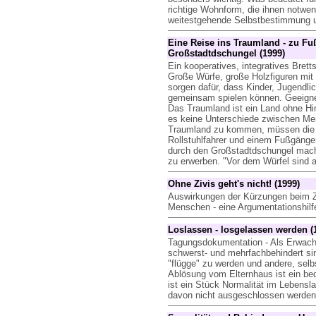
richtige Wohnform, die ihnen notwend
weitestgehende Selbstbestimmung und
Eine Reise ins Traumland - zu Fu
Großstadtdschungel (1999)
Ein kooperatives, integratives Bret
Große Würfe, große Holzfiguren mit
sorgen dafür, dass Kinder, Jugendl
gemeinsam spielen können. Geeignet 
Das Traumland ist ein Land ohne Hin
es keine Unterschiede zwischen Me
Traumland zu kommen, müssen die 
Rollstuhlfahrer und einem Fußgänge
durch den Großstadtdschungel mache
zu erwerben. "Vor dem Würfel sind al
Ohne Zivis geht's nicht! (1999)
Auswirkungen der Kürzungen beim Zi
Menschen - eine Argumentationshilf
Loslassen - losgelassen werden (
Tagungsdokumentation - Als Erwach
schwerst- und mehrfachbehindert sin
"flügge" zu werden und andere, sel
Ablösung vom Elternhaus ist ein be
ist ein Stück Normalität im Lebens
davon nicht ausgeschlossen werden