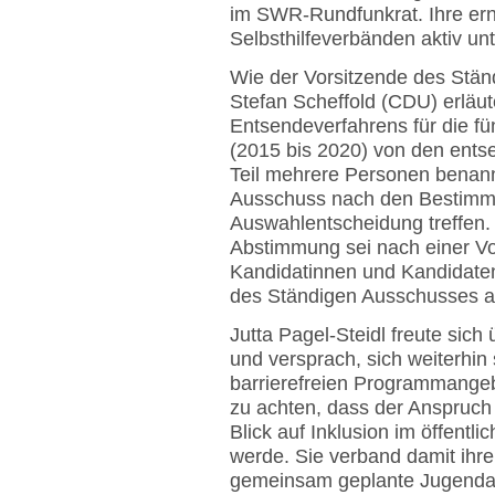
im SWR-Rundfunkrat. Ihre ern
Selbsthilfeverbänden aktiv unt
Wie der Vorsitzende des Stän
Stefan Scheffold (CDU) erläu
Entsendeverfahrens für die f
(2015 bis 2020) von den ents
Teil mehrere Personen benann
Ausschuss nach den Bestimm
Auswahlentscheidung treffen
Abstimmung sei nach einer Vo
Kandidatinnen und Kandidaten
des Ständigen Ausschusses a
Jutta Pagel-Steidl freute sic
und versprach, sich weiterhin
barrierefreien Programmangeb
zu achten, dass der Anspruch
Blick auf Inklusion im öffentl
werde. Sie verband damit ih
gemeinsam geplante Jugendang