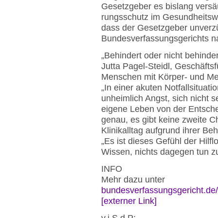
Gesetzgeber es bislang versä
rungsschutz im Gesundheitswe
dass der Gesetz­geber unverz
Bundesverfassungsgerichts 
„Behindert oder nicht behindert
Jutta Pagel-Steidl, Geschäfts
Menschen mit Körper- und Me
„In einer akuten Notfallsitua
unheimlich Angst, sich nicht 
eigene Leben von der Entsch
ge­nau, es gibt keine zweite 
Klinikalltag aufgrund ihrer B
„Es ist dieses Gefühl der Hilf
Wissen, nichts dagegen tun z
INFO
Mehr dazu unter
bundesverfassungsgericht.de/.
[externer Link]
v.i.S.d.P: