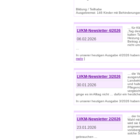
Bildung / Teilhabe
Ausgebremst: 146 Kinder mit Behinderungen
… für Kl
LVKM-Newsletter 4/2026
„Tag des
kalten T
Heizung 
06.02.2026
Beitrag 
nicht um
…
In unserer heutigen Ausgabe 4/2026 haben 
mehr
]
… die Ve
LVKM-Newsletter 3/2026
ausgeruf
Landwirt
und halt
30.01.2026
Pflegend
vergleic
ginge es im Alltag nicht … dafür ein herzlich
In unserer heutigen Ausgabe 3/2026 haben 
… der In
LVKM-Newsletter 2/2026
Wahl mit
wird si
angewend
23.01.2026
vorüberg
solche S
gebrauchen ...