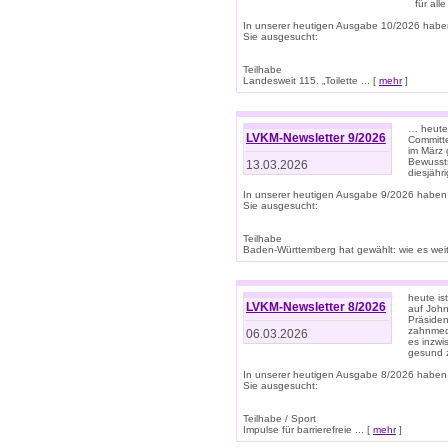
für all
In unserer heutigen Ausgabe 10/2026 habe
Sie ausgesucht:
Teilhabe
Landesweit 115. „Toilette ... [
mehr
]
… heute 
LVKM-Newsletter 9/2026
Committe
im März 
Bewussts
13.03.2026
diesjähr
In unserer heutigen Ausgabe 9/2026 haben
Sie ausgesucht:
Teilhabe
Baden-Württemberg hat gewählt: wie es weite
heute is
LVKM-Newsletter 8/2026
auf Joh
Präsiden
zahnmedi
06.03.2026
es inzwi
gesund z
In unserer heutigen Ausgabe 8/2026 haben
Sie ausgesucht:
Teilhabe / Sport
Impulse für barrierefreie ... [
mehr
]