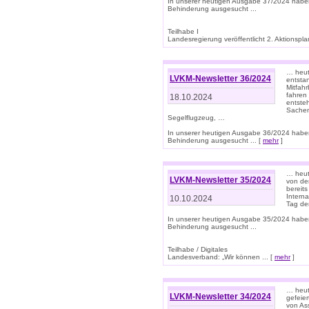
In unserer heutigen Ausgabe 37/2024 habe
Behinderung ausgesucht ...
Teilhabe I
Landesregierung veröffentlicht 2. Aktionsplan
… heute
LVKM-Newsletter 36/2024
entsta
Mitfah
fahren
18.10.2024
entste
Sachen
Segelflugzeug, …
In unserer heutigen Ausgabe 36/2024 habe
Behinderung ausgesucht ... [
mehr
]
… heute
LVKM-Newsletter 35/2024
von den
bereits
Interna
10.10.2024
Tag de
In unserer heutigen Ausgabe 35/2024 habe
Behinderung ausgesucht ...
Teilhabe / Digitales
Landesverband: „Wir können ... [
mehr
]
… heut
LVKM-Newsletter 34/2024
gefeier
von Ass