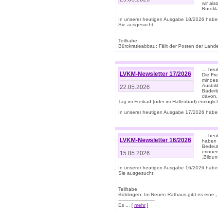
wir als
Bürok
In unserer heutigen Ausgabe 18/2026 habe
Sie ausgesucht:
Teilhabe
Bürokratieabbau: Fällt der Posten der Land
… heut
LVKM-Newsletter 17/2026
Die Fr
mindes
Ausbild
22.05.2026
Bäderbe
davon.
Tag im Freibad (oder im Hallenbad) ermöglic
In unserer heutigen Ausgabe 17/2026 haben
… heute
LVKM-Newsletter 16/2026
haben 
Bedeut
erinner
15.05.2026
„Bildun
In unserer heutigen Ausgabe 16/2026 habe
Sie ausgesucht:
Teilhabe
Böblingen: Im Neuen Rathaus gibt es eine „Toi
-------------------------
Es ... [
mehr
]