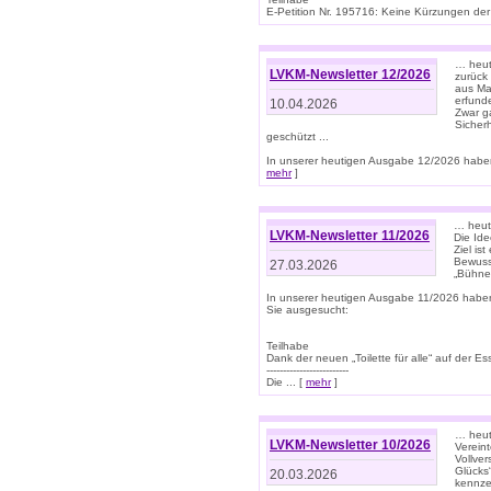
E-Petition Nr. 195716: Keine Kürzungen der E
… heute
LVKM-Newsletter 12/2026
zurück
aus Ma
erfund
10.04.2026
Zwar ga
Sicher
geschützt ...
In unserer heutigen Ausgabe 12/2026 haben
mehr
]
… heute
LVKM-Newsletter 11/2026
Die Ide
Ziel is
Bewuss
27.03.2026
„Bühne 
In unserer heutigen Ausgabe 11/2026 habe
Sie ausgesucht:
Teilhabe
Dank der neuen „Toilette für alle“ auf der Ess
-------------------------
Die ... [
mehr
]
… heute
LVKM-Newsletter 10/2026
Verein
Vollve
Glücks
20.03.2026
kennze