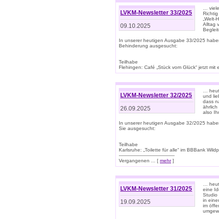
… viel
LVKM-Newsletter 33/2025
Richti
„Welt-
Alltag
09.10.2025
Beglei
In unserer heutigen Ausgabe 33/2025 habe
Behinderung ausgesucht:
Teilhabe
Flehingen: Café „Stück vom Glück“ jetzt mit ein
… heut
LVKM-Newsletter 32/2025
und lie
dass n
ährlich
26.09.2025
also Ih
In unserer heutigen Ausgabe 32/2025 habe
Sie ausgesucht:
Teilhabe
Karlsruhe: „Toilette für alle“ im BBBank Wildp
--------------------------------------
Vergangenen ... [
mehr
]
… heute
LVKM-Newsletter 31/2025
eine I
Studio
in ein
19.09.2025
im öff
umgew