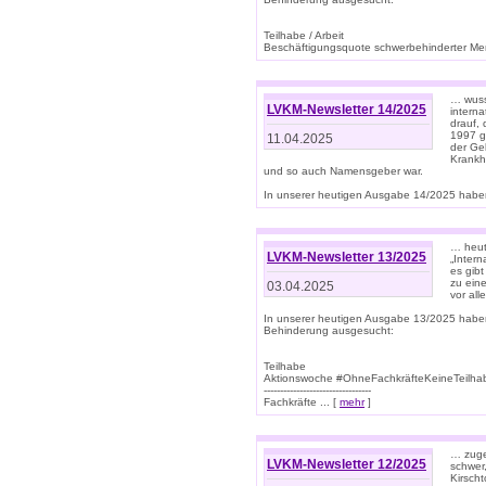
Teilhabe / Arbeit
Beschäftigungsquote schwerbehinderter Mens
… wuss
LVKM-Newsletter 14/2025
intern
drauf, 
1997 gi
11.04.2025
der Geb
Krankhe
und so auch Namensgeber war.
In unserer heutigen Ausgabe 14/2025 haben
… heut
LVKM-Newsletter 13/2025
„Intern
es gibt
zu eine
03.04.2025
vor all
In unserer heutigen Ausgabe 13/2025 habe
Behinderung ausgesucht:
Teilhabe
Aktionswoche #OhneFachkräfteKeineTeilh
---------------------------------
Fachkräfte ... [
mehr
]
… zuge
LVKM-Newsletter 12/2025
schwer
Kirscht