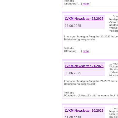
Teilhabe
Offenburg: ... [
mehr
]
… Spor
LVKM-Newsletter 22/2025
heutig
Axtwer
nordame
13.06.2025
Weltve
Vorsor
In unserer heutigen Ausgabe 22/2025 habe
Behinderung ausgesucht:
Teilhabe
Offenburg: ... [
mehr
]
… heute
LVKM-Newsletter 21/2025
Welten
Sie sin
zudem 
05.06.2025
ist es 
In unserer heutigen Ausgabe 21/2025 habe
Behinderung ausgesucht:
Teilhabe
Pforzheim: „Toilette für alle“ im neuen Techni
… heute
LVKM-Newsletter 20/2025
begeis
Schutz
Brücken
28.05.2025