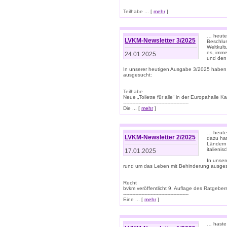
Teilhabe ... [
mehr
]
… heute 
LVKM-Newsletter 3/2025
Beschlu
Weltkult
es, imme
24.01.2025
und den 
In unserer heutigen Ausgabe 3/2025 haben
ausgesucht:
Teilhabe
Neue „Toilette für alle“ in der Europahalle Ka
-------------------------------------------
Die ... [
mehr
]
… heute 
LVKM-Newsletter 2/2025
dazu hat
Ländern 
italieni
17.01.2025
In unse
rund um das Leben mit Behinderung ausges
Recht
bvkm veröffentlicht 9. Auflage des Ratgeb
-------------------------------------------
Eine ... [
mehr
]
… haste 