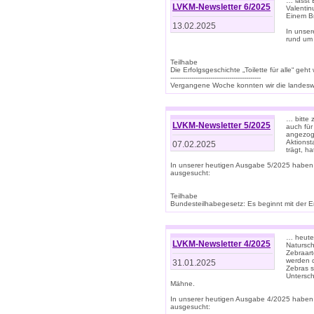
… lasst 
LVKM-Newsletter 6/2025
Valentin
Einem B
13.02.2025
In unse
rund um
Teilhabe
Die Erfolgsgeschichte „Toilette für alle“ geht
-------------------------------------------
Vergangene Woche konnten wir die landeswe
… bitte 
LVKM-Newsletter 5/2025
auch für
angezoge
Aktionst
07.02.2025
trägt, h
In unserer heutigen Ausgabe 5/2025 haben
ausgesucht:
Teilhabe
Bundesteilhabegesetz: Es beginnt mit der Erm
… heute 
LVKM-Newsletter 4/2025
Natursch
Zebraart
werden d
31.01.2025
Zebras s
Untersch
Mähne.
In unserer heutigen Ausgabe 4/2025 haben
ausgesucht: