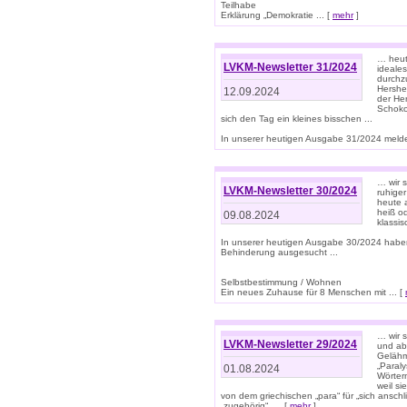
Teilhabe
Erklärung „Demokratie ... [
mehr
]
… heute
LVKM-Newsletter 31/2024
ideale
durchzu
Hershe
12.09.2024
der He
Schoko
sich den Tag ein kleines bisschen ...
In unserer heutigen Ausgabe 31/2024 melde
… wir 
LVKM-Newsletter 30/2024
ruhige
heute 
heiß od
09.08.2024
klassi
In unserer heutigen Ausgabe 30/2024 habe
Behinderung ausgesucht ...
Selbstbestimmung / Wohnen
Ein neues Zuhause für 8 Menschen mit ... [
… wir s
LVKM-Newsletter 29/2024
und ab 
Gelähm
„Paral
01.08.2024
Wörtern
weil si
von dem griechischen „para“ für „sich anschl
„zugehörig“, ... [
mehr
]