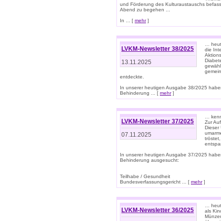
und Förderung des Kulturaustauschs befasse
Abend zu begehen ...
In ... [
mehr
]
… heut
LVKM-Newsletter 38/2025
die In
Aktions
Diabet
13.11.2025
gewählt
gemein
entdeckte.
In unserer heutigen Ausgabe 38/2025 habe
Behinderung ... [
mehr
]
… kenne
LVKM-Newsletter 37/2025
Zur Au
Dieser 
umarme
07.11.2025
tröste
entspa
In unserer heutigen Ausgabe 37/2025 habe
Behinderung ausgesucht:
Teilhabe / Gesundheit
Bundesverfassungsgericht ... [
mehr
]
… heute
LVKM-Newsletter 36/2025
als Kin
Münzen