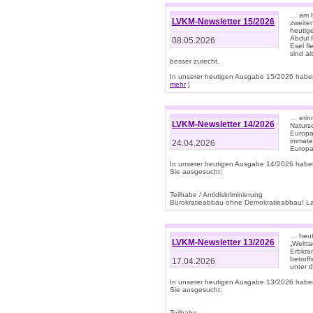
… am h
LVKM-Newsletter 15/2026
zweite
heutige
Abdul R
08.05.2026
Esel f
sind a
besser zurecht.
In unserer heutigen Ausgabe 15/2026 haben
mehr
]
… erin
LVKM-Newsletter 14/2026
Natursc
Europa
immate
24.04.2026
Europa
In unserer heutigen Ausgabe 14/2026 habe
Sie ausgesucht:
Teilhabe / Antidiskriminierung
Bürokratieabbau ohne Demokratieabbau! Land
… heut
LVKM-Newsletter 13/2026
„Weltta
Erbkran
betroff
17.04.2026
unter d
In unserer heutigen Ausgabe 13/2026 habe
Sie ausgesucht:
Teilhabe