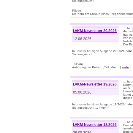
Sie ausgesucht:
Pflege
Die Kritik am Entwurf eines Pflegeneuordnung
… heute
LVKM-Newsletter 20/2026
deutsch
hat, k
von ih
12.06.2026
Notizb
Der Re
In unserer heutigen Ausgabe 20/2026 habe
Sie ausgesucht:
Teilhabe
Anhörung der Petition „Teilhabe ... [
mehr
]
… heute
LVKM-Newsletter 19/2026
Eröffn
am 5. 
Umwelt“
05.06.2026
lautet
dieses
In unserer heutigen Ausgabe 19/2026 habe
Sie ausgesucht: ... [
mehr
]
… an m
LVKM-Newsletter 18/2026
Deshal
amerik
Bürokra
29.05.2026