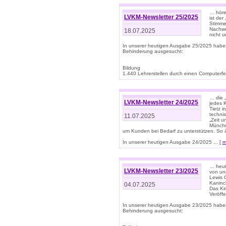
… höre
LVKM-Newsletter 25/2025
ist der
Stimme
Nachwe
18.07.2025
nicht 
In unserer heutigen Ausgabe 25/2025 habe
Behinderung ausgesucht:
Bildung
1.440 Lehrerstellen durch einen Computerfeh
… die 
LVKM-Newsletter 24/2025
jedes 
Tietz i
techni
11.07.2025
„Zeit 
Münche
um Kunden bei Bedarf zu unterstützen. So 
In unserer heutigen Ausgabe 24/2025 ... [
m
… heute
LVKM-Newsletter 23/2025
von uns
Lewis C
Kaninc
04.07.2025
Das Kin
Veröff
In unserer heutigen Ausgabe 23/2025 habe
Behinderung ausgesucht: