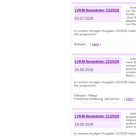
… heute
LVKM-Newsletter 23/2026
nur ein
Kreise
„Zero 
03.07.2026
plastik
zur Pla
In unserer heutigen Ausgabe 23/2026 habe
Sie ausgesucht:
Teilhabe ... [
mehr
]
… erin
LVKM-Newsletter 22/2026
nach B
einwan
gescha
26.06.2026
unsere
Bären a
In unserer heutigen Ausgabe 22/2026 habe
Sie ausgesucht:
Teilhabe / Pflege
Frankfurter Erklärung „Menschen ... [
mehr
]
… atme
LVKM-Newsletter 21/2026
langsa
Aktion
aufkom
18.06.2026
auch i
In unserer heutigen Ausgabe 21/2026 habe