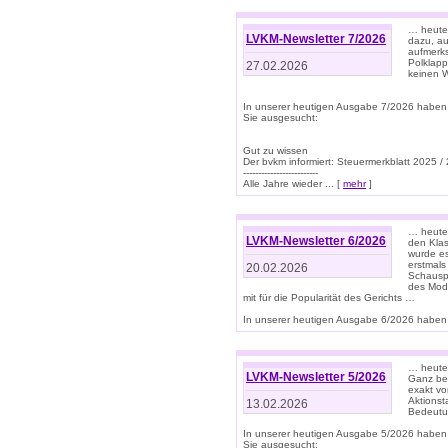
… heute 
LVKM-Newsletter 7/2026
dazu, au
aufmerks
Polklapp
27.02.2026
keinen W
In unserer heutigen Ausgabe 7/2026 haben
Sie ausgesucht:
Gut zu wissen
Der bvkm informiert: Steuermerkblatt 2025 /
-------------------------
Alle Jahre wieder ... [
mehr
]
… heute 
LVKM-Newsletter 6/2026
den Klas
wurde es
erstmals
20.02.2026
Schauspi
des Mode
mit für die Popularität des Gerichts …
In unserer heutigen Ausgabe 6/2026 haben 
… heute 
LVKM-Newsletter 5/2026
Ganz bew
exakt vo
Aktionst
13.02.2026
Bedeutun
In unserer heutigen Ausgabe 5/2026 haben
Sie ausgesucht: