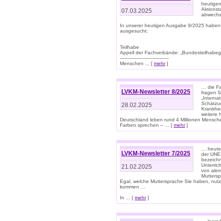
heutigen
Aktionst
07.03.2025
abwechs
In unserer heutigen Ausgabe 9/2025 haben
ausgesucht:
Teilhabe
Appell der Fachverbände: „Bundesteilhabeg
---------------------------------
Menschen ... [
mehr
]
… die Fa
LVKM-Newsletter 8/2025
fragen S
„Interna
Schätzun
28.02.2025
Krankhei
weitere 
Deutschland leben rund 4 Millionen Mensche
Farben sprechen – ... [
mehr
]
… heute 
LVKM-Newsletter 7/2025
der UNE
bezeichn
Unterric
21.02.2025
von alem
Muttersp
Egal, welche Muttersprache Sie haben, nutz
kommen …
In ... [
mehr
]