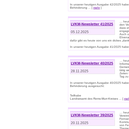
In unserer heutigen Ausgabe 42/2025 habe
Behinderung ... [
mehr
]
… heute
LVKM-Newsletter 41/2025
den Ver
dass et
engagie
05.12.2025
Auch u
Ehrena
dafür gibt es heute von uns ein dickes „dank
In unserer heutigen Ausgabe 41/2025 haben 
… heute
LVKM-Newsletter 40/2025
Informa
Gemein
tätig w
28.11.2025
Zeiten 
Tag zu
In unserer heutigen Ausgabe 40/2025 habe
Behinderung ausgesucht:
Teilhabe
Landratsamt des Rems-Murr-Kreises ... [
me
… heute
LVKM-Newsletter 39/2025
Verein
Fernse
Kommun
20.11.2025
von Fe
Themen 