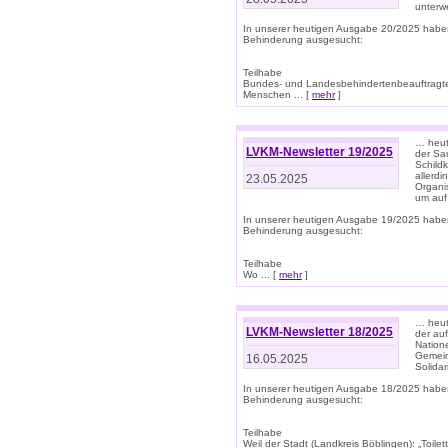
unterwe
In unserer heutigen Ausgabe 20/2025 habe
Behinderung ausgesucht:
Teilhabe
Bundes- und Landesbehindertenbeauftragte:
Menschen ... [
mehr
]
… heute
LVKM-Newsletter 19/2025
der Sau
Schild
allerd
23.05.2025
Organi
um auf
In unserer heutigen Ausgabe 19/2025 habe
Behinderung ausgesucht:
Teilhabe
Wo ... [
mehr
]
… heut
LVKM-Newsletter 18/2025
der au
Nation
Gemeins
16.05.2025
Solidar
In unserer heutigen Ausgabe 18/2025 habe
Behinderung ausgesucht:
Teilhabe
Weil der Stadt (Landkreis Böblingen): „Toilette