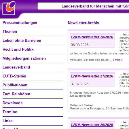
Landesverband für Menschen mit Kör
Pressemitteilungen
Newsletter-Archiv
Themen
… heute
LVKM-Newsletter 28/2026
amerik
Leben ohne Barrieren
am 7. 
Drehtür
06.08.2026
Gebäud
Recht und Politik
in New
wir heute die Drehtüre feiern, ist sie dennoch
Mitgliedsorganisationen
Versüßen Sie sich also heute ... [
mehr
]
Landesverband
… heut
EUTB-Stellen
LVKM-Newsletter 27/2026
Aktions
Arbeit
öffentl
31.07.2026
Publikationen
Ertrin
In unserer heutigen Ausgabe 27/2026 habe
Zum Reinhören
Sie ausgesucht:
Downloads
Teilhabe / Freizeit
Gemeinsam in Bewegung: 24-Stunden-Rollstu
Termine
Links
… heut
LVKM-Newsletter 26/2026
ausgere
aber s