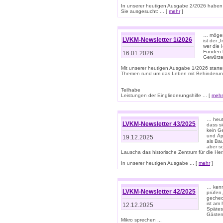
In unserer heutigen Ausgabe 2/2026 haben
Sie ausgesucht: ... [
mehr
]
… mögen 
LVKM-Newsletter 1/2026
ist der 
wer die 
Funden b
16.01.2026
Gewürze 
Mit unserer heutigen Ausgabe 1/2026 starte
Themen rund um das Leben mit Behinderun
Teilhabe
Leistungen der Eingliederungshilfe ... [
mehr
… heut
LVKM-Newsletter 43/2025
dass s
kein G
und Äp
19.12.2025
als Bau
aber sc
Lauscha das historische Zentrum für die He
In unserer heutigen Ausgabe ... [
mehr
]
… kenn
LVKM-Newsletter 42/2025
prüfen
gechec
ist am
12.12.2025
Spätest
Gästen 
Mikro sprechen ...