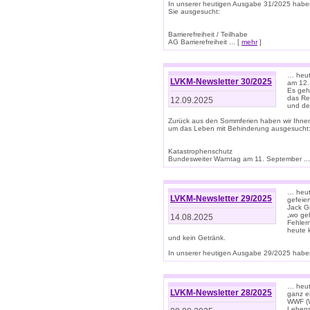
In unserer heutigen Ausgabe 31/2025 habe
Sie ausgesucht:
Barrierefreiheit / Teilhabe
AG Barrierefreiheit ... [
mehr
]
… heut
LVKM-Newsletter 30/2025
am 12.
Es geh
das Rec
12.09.2025
und de
Zurück aus den Sommferien haben wir Ihne
um das Leben mit Behinderung ausgesucht
Katastrophenschutz
Bundesweiter Warntag am 11. September ...
… heute
LVKM-Newsletter 29/2025
gefeie
Jack Gi
„wo ge
14.08.2025
Fehler
heute 
und kein Getränk.
In unserer heutigen Ausgabe 29/2025 haben
… heute
LVKM-Newsletter 28/2025
ganz e
WWF (W
Lebens