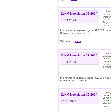
… heut
LVKM-Newsletter 39/2024
der Sa
werden
etwas 
15.11.2024
Tags de
sich d
In unserer heutigen Ausgabe 39/2024 habe
Behinderung ausgesucht ...
Teilhabe ... [
mehr
]
… ein 
LVKM-Newsletter 38/2024
„Weltpu
Gesine
hat und
08.11.2024
heute 
dem App
….
In unserer heutigen Ausgabe 38/2024 habe
Behinderung ... [
mehr
]
… verg
LVKM-Newsletter 37/2024
Langens
verwen
sowohl
24.10.2024
ziemlic
haben