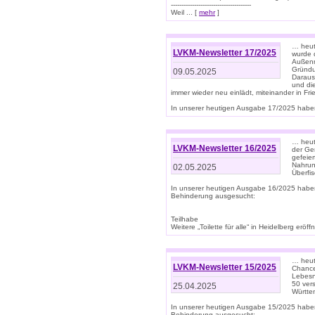
--------------------------------------
Weil ... [
mehr
]
… heut
LVKM-Newsletter 17/2025
wurde 
Außenm
Gründu
09.05.2025
Daraus
und di
immer wieder neu einlädt, miteinander in Fri
In unserer heutigen Ausgabe 17/2025 haben 
… heute
LVKM-Newsletter 16/2025
der Ge
gefeie
Nahrun
02.05.2025
Überfi
In unserer heutigen Ausgabe 16/2025 habe
Behinderung ausgesucht:
Teilhabe
Weitere „Toilette für alle“ in Heidelberg erö
… heute
LVKM-Newsletter 15/2025
Chance
Lebesn
50 ver
25.04.2025
Württem
In unserer heutigen Ausgabe 15/2025 habe
Behinderung ausgesucht: