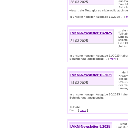
aus Ba
28.03.2025
Foodbl
Sicht h
wissen: die Torte gibt es mittlerweile auch g
In unserer heutigen Ausgabe 12/2025 ... [
m
… die r
LVKM-Newsletter 11/2025
Teilha
Mittelp
selbstb
21.03.2025
Eine Pl
„behind
In unserer heutigen Ausgabe 11/2025 habe
Behinderung ausgesucht: ... [
mehr
]
… der 
LVKM-Newsletter 10/2025
Kreati
des heu
UNESCO 
14.03.2025
der ma
Lösung
In unserer heutigen Ausgabe 10/2025 habe
Behinderung ausgesucht:
Teilhabe
Ein ... [
mehr
]
… steht 
LVKM-Newsletter 9/2025
Frühstüc