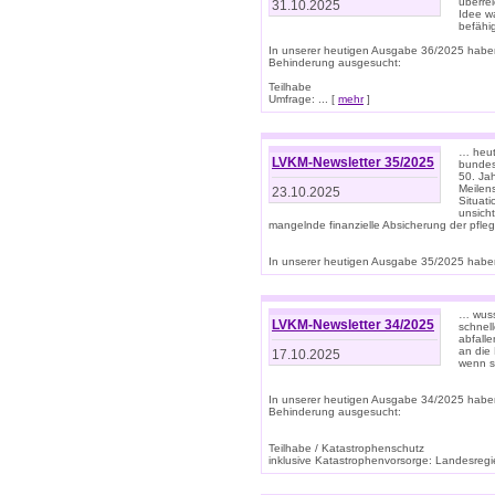
überre
31.10.2025
Idee w
befähi
In unserer heutigen Ausgabe 36/2025 habe
Behinderung ausgesucht:
Teilhabe
Umfrage: ... [
mehr
]
… heute
LVKM-Newsletter 35/2025
bundesw
50. Jah
Meilen
23.10.2025
Situati
unsicht
mangelnde finanzielle Absicherung der pfleg
In unserer heutigen Ausgabe 35/2025 haben
… wuss
LVKM-Newsletter 34/2025
schnel
abfalle
an die 
17.10.2025
wenn s
In unserer heutigen Ausgabe 34/2025 habe
Behinderung ausgesucht:
Teilhabe / Katastrophenschutz
inklusive Katastrophenvorsorge: Landesregie