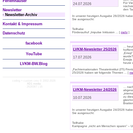
Ferienhäuser
Für Vi
24.07.2026
nächst
Newsletter
den T
· Newsletter-Archiv
In unserer heutigen Ausgabe 26/2026 habe
Sie ausgesucht:
Kontakt & Impressum
Teilhabe
Förderaufruf „Impulse Inklusion ... [
mehr
]
Datenschutz
facebook
… heut
LVKM-Newsletter 25/2026
hoffent
„Emoji“
You
Tube
wurde?
17.07.2026
Emojis 
heute 
LVKM-BW.Blog
„Fachternationalen Theaterinstitut (ITI) Fi
25/2026 haben wir folgende Themen ... [
me
coding + custom cms © 2002-2026
AD1 media
· 2628367 | 16
… nach
LVKM-Newsletter 24/2026
abgesag
„intern
zu dies
10.07.2026
gleich
Brattio
In unserer heutigen Ausgabe 24/2026 habe
Sie ausgesucht:
Teilhabe
Kampagne „nicht am Menschen sparen“ – Un