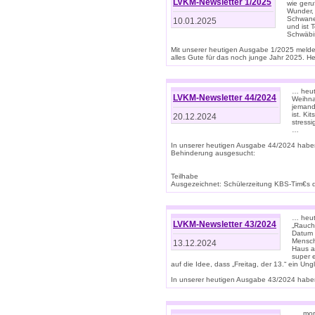
LVKM-Newsletter 1/2025
wie geru
Wunder, 
Schwanen
10.01.2025
und ist 
Schwäbi
Mit unserer heutigen Ausgabe 1/2025 meld
alles Gute für das noch junge Jahr 2025. H
… heute
LVKM-Newsletter 44/2024
Weihna
jemand
ist. K
20.12.2024
stress
…
In unserer heutigen Ausgabe 44/2024 habe
Behinderung ausgesucht:
Teilhabe
Ausgezeichnet: Schülerzeitung KBS-Tim€s de
… heute
LVKM-Newsletter 43/2024
„Rauch
Datum 
Mensch
13.12.2024
Haus au
super 
auf die Idee, dass „Freitag, der 13.“ ein Un
In unserer heutigen Ausgabe 43/2024 haben 
… „mor