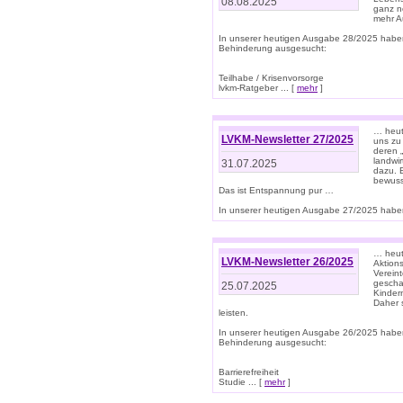
08.08.2025
ganz n
mehr A
In unserer heutigen Ausgabe 28/2025 habe
Behinderung ausgesucht:
Teilhabe / Krisenvorsorge
lvkm-Ratgeber ... [
mehr
]
… heut
LVKM-Newsletter 27/2025
uns zu
deren „
landwi
31.07.2025
dazu. E
bewusst
Das ist Entspannung pur …
In unserer heutigen Ausgabe 27/2025 haben
… heute
LVKM-Newsletter 26/2025
Aktion
Verein
gescha
25.07.2025
Kinder
Daher s
leisten.
In unserer heutigen Ausgabe 26/2025 habe
Behinderung ausgesucht:
Barrierefreiheit
Studie ... [
mehr
]