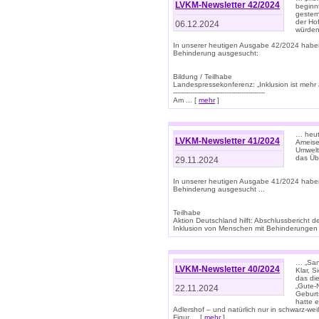
LVKM-Newsletter 42/2024
beginn
gestern
der Hof
06.12.2024
würden
In unserer heutigen Ausgabe 42/2024 habe
Behinderung ausgesucht:
Bildung / Teilhabe
Landespressekonferenz: „Inklusion ist mehr 
-------------------------------------------
Am ... [
mehr
]
… heute
LVKM-Newsletter 41/2024
Ameise
Umwelt
das Übe
29.11.2024
In unserer heutigen Ausgabe 41/2024 habe
Behinderung ausgesucht ...
Teilhabe
Aktion Deutschland hilft: Abschlussberic
Inklusion von Menschen mit Behinderungen (P
… „San
LVKM-Newsletter 40/2024
Klar, 
das die
„Gute-
22.11.2024
Geburt
hatte 
Adlershof – und natürlich nur in schwarz-w
Figur ... [
mehr
]