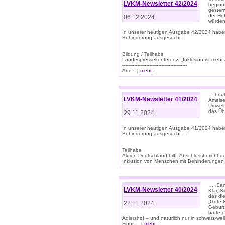
LVKM-Newsletter 42/2024
beginn
gestern
der Hof
06.12.2024
würden
In unserer heutigen Ausgabe 42/2024 habe
Behinderung ausgesucht:
Bildung / Teilhabe
Landespressekonferenz: „Inklusion ist mehr 
-------------------------------------------
Am ... [
mehr
]
… heute
LVKM-Newsletter 41/2024
Ameise
Umwelt
das Übe
29.11.2024
In unserer heutigen Ausgabe 41/2024 habe
Behinderung ausgesucht ...
Teilhabe
Aktion Deutschland hilft: Abschlussberic
Inklusion von Menschen mit Behinderungen (P
… „San
LVKM-Newsletter 40/2024
Klar, 
das die
„Gute-
22.11.2024
Geburt
hatte 
Adlershof – und natürlich nur in schwarz-w
Figur ... [
mehr
]