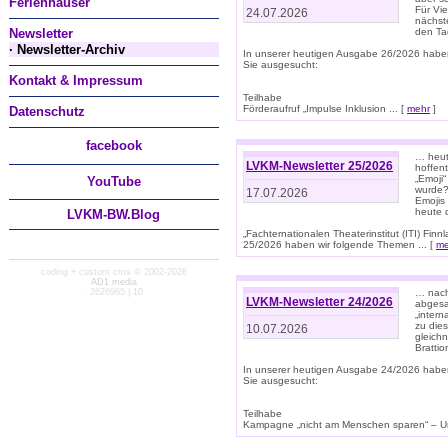
Ferienhäuser
Für Vi
24.07.2026
nächst
Newsletter
den T
· Newsletter-Archiv
In unserer heutigen Ausgabe 26/2026 habe
Sie ausgesucht:
Kontakt & Impressum
Teilhabe
Förderaufruf „Impulse Inklusion ... [
mehr
]
Datenschutz
facebook
… heut
LVKM-Newsletter 25/2026
hoffent
„Emoji“
You
Tube
wurde?
17.07.2026
Emojis 
heute 
LVKM-BW.Blog
„Fachternationalen Theaterinstitut (ITI) Fi
25/2026 haben wir folgende Themen ... [
me
coding + custom cms © 2002-2026
AD1 media
· 2626965 | 10
… nach
LVKM-Newsletter 24/2026
abgesag
„intern
zu dies
10.07.2026
gleich
Brattio
In unserer heutigen Ausgabe 24/2026 habe
Sie ausgesucht:
Teilhabe
Kampagne „nicht am Menschen sparen“ – Un