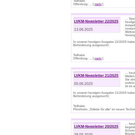
Teilhabe
Offenburg: ... [
mehr
]
… Spor
LVKM-Newsletter 22/2025
heutig
Axtwer
nordame
13.06.2025
Weltve
Vorsor
In unserer heutigen Ausgabe 22/2025 habe
Behinderung ausgesucht:
Teilhabe
Offenburg: ... [
mehr
]
… heute
LVKM-Newsletter 21/2025
Welten
Sie sin
zudem 
05.06.2025
ist es 
In unserer heutigen Ausgabe 21/2025 habe
Behinderung ausgesucht:
Teilhabe
Pforzheim: „Toilette für alle“ im neuen Techni
… heute
LVKM-Newsletter 20/2025
begeis
Schutz
Brücken
28.05.2025