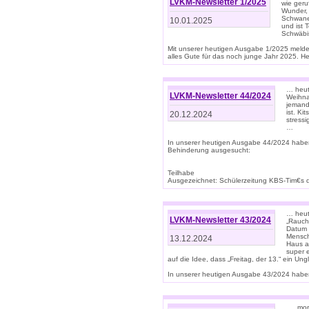
LVKM-Newsletter 1/2025
wie geru
Wunder, 
Schwanen
10.01.2025
und ist 
Schwäbi
Mit unserer heutigen Ausgabe 1/2025 meld
alles Gute für das noch junge Jahr 2025. H
… heute
LVKM-Newsletter 44/2024
Weihna
jemand
ist. K
20.12.2024
stress
…
In unserer heutigen Ausgabe 44/2024 habe
Behinderung ausgesucht:
Teilhabe
Ausgezeichnet: Schülerzeitung KBS-Tim€s de
… heute
LVKM-Newsletter 43/2024
„Rauch
Datum 
Mensch
13.12.2024
Haus au
super 
auf die Idee, dass „Freitag, der 13.“ ein Un
In unserer heutigen Ausgabe 43/2024 haben 
… „mor