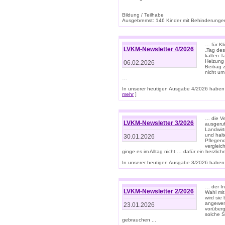
Bildung / Teilhabe
Ausgebremst: 146 Kinder mit Behinderungen
… für Kl
LVKM-Newsletter 4/2026
„Tag des
kalten T
Heizung 
06.02.2026
Beitrag 
nicht um
…
In unserer heutigen Ausgabe 4/2026 haben 
mehr
]
… die Ve
LVKM-Newsletter 3/2026
ausgeruf
Landwirt
und halt
30.01.2026
Pflegend
vergleic
ginge es im Alltag nicht … dafür ein herzlich
In unserer heutigen Ausgabe 3/2026 haben 
… der In
LVKM-Newsletter 2/2026
Wahl mit
wird si
angewend
23.01.2026
vorüberg
solche S
gebrauchen ...