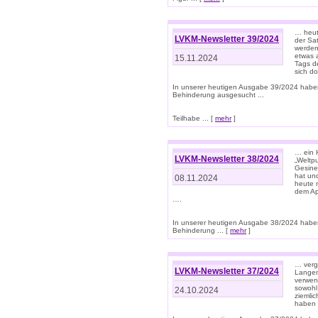
… heut
LVKM-Newsletter 39/2024
der Sa
werden
etwas 
15.11.2024
Tags de
sich d
In unserer heutigen Ausgabe 39/2024 habe
Behinderung ausgesucht ...
Teilhabe ... [
mehr
]
… ein 
LVKM-Newsletter 38/2024
„Weltpu
Gesine
hat und
08.11.2024
heute 
dem App
….
In unserer heutigen Ausgabe 38/2024 habe
Behinderung ... [
mehr
]
… verg
LVKM-Newsletter 37/2024
Langens
verwen
sowohl
24.10.2024
ziemlic
haben