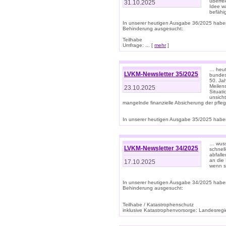
überre
31.10.2025
Idee w
befähi
In unserer heutigen Ausgabe 36/2025 habe
Behinderung ausgesucht:
Teilhabe
Umfrage: ... [
mehr
]
… heute
LVKM-Newsletter 35/2025
bundesw
50. Jah
Meilen
23.10.2025
Situati
unsicht
mangelnde finanzielle Absicherung der pfleg
In unserer heutigen Ausgabe 35/2025 haben
… wuss
LVKM-Newsletter 34/2025
schnel
abfalle
an die 
17.10.2025
wenn s
In unserer heutigen Ausgabe 34/2025 habe
Behinderung ausgesucht:
Teilhabe / Katastrophenschutz
inklusive Katastrophenvorsorge: Landesregie