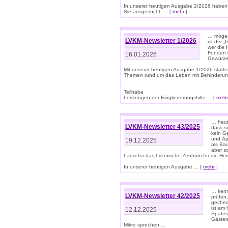
In unserer heutigen Ausgabe 2/2026 haben
Sie ausgesucht: ... [
mehr
]
… mögen 
LVKM-Newsletter 1/2026
ist der 
wer die 
Funden b
16.01.2026
Gewürze 
Mit unserer heutigen Ausgabe 1/2026 starte
Themen rund um das Leben mit Behinderun
Teilhabe
Leistungen der Eingliederungshilfe ... [
mehr
… heut
LVKM-Newsletter 43/2025
dass s
kein G
und Äp
19.12.2025
als Bau
aber sc
Lauscha das historische Zentrum für die He
In unserer heutigen Ausgabe ... [
mehr
]
… kenn
LVKM-Newsletter 42/2025
prüfen
gechec
ist am
12.12.2025
Spätest
Gästen 
Mikro sprechen ...