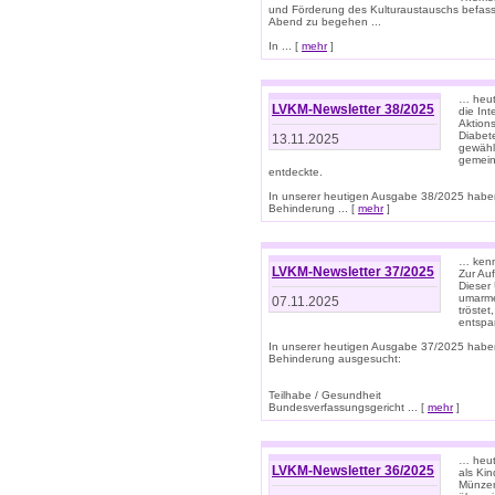
und Förderung des Kulturaustauschs befasse
Abend zu begehen ...
In ... [
mehr
]
… heut
LVKM-Newsletter 38/2025
die In
Aktions
Diabet
13.11.2025
gewählt
gemein
entdeckte.
In unserer heutigen Ausgabe 38/2025 habe
Behinderung ... [
mehr
]
… kenne
LVKM-Newsletter 37/2025
Zur Au
Dieser 
umarme
07.11.2025
tröste
entspa
In unserer heutigen Ausgabe 37/2025 habe
Behinderung ausgesucht:
Teilhabe / Gesundheit
Bundesverfassungsgericht ... [
mehr
]
… heute
LVKM-Newsletter 36/2025
als Kin
Münzen