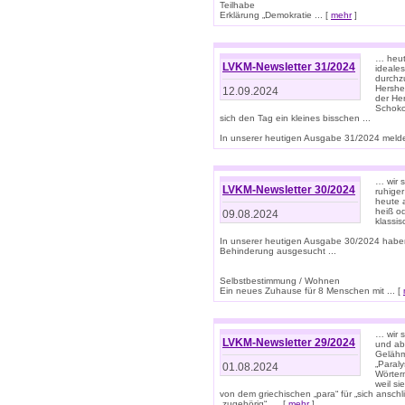
Teilhabe
Erklärung „Demokratie ... [
mehr
]
… heute
LVKM-Newsletter 31/2024
ideale
durchzu
Hershe
12.09.2024
der He
Schoko
sich den Tag ein kleines bisschen ...
In unserer heutigen Ausgabe 31/2024 melde
… wir 
LVKM-Newsletter 30/2024
ruhige
heute 
heiß od
09.08.2024
klassi
In unserer heutigen Ausgabe 30/2024 habe
Behinderung ausgesucht ...
Selbstbestimmung / Wohnen
Ein neues Zuhause für 8 Menschen mit ... [
… wir s
LVKM-Newsletter 29/2024
und ab 
Gelähm
„Paral
01.08.2024
Wörtern
weil si
von dem griechischen „para“ für „sich anschl
„zugehörig“, ... [
mehr
]