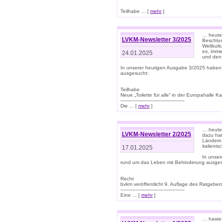
Teilhabe ... [
mehr
]
… heute 
LVKM-Newsletter 3/2025
Beschlu
Weltkult
es, imme
24.01.2025
und den 
In unserer heutigen Ausgabe 3/2025 haben
ausgesucht:
Teilhabe
Neue „Toilette für alle“ in der Europahalle Ka
-------------------------------------------
Die ... [
mehr
]
… heute 
LVKM-Newsletter 2/2025
dazu hat
Ländern 
italieni
17.01.2025
In unse
rund um das Leben mit Behinderung ausges
Recht
bvkm veröffentlicht 9. Auflage des Ratgeb
-------------------------------------------
Eine ... [
mehr
]
… haste 