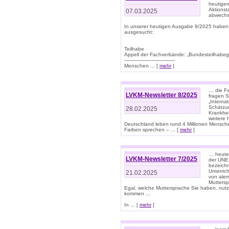
heutigen
Aktionst
07.03.2025
abwechs
In unserer heutigen Ausgabe 9/2025 haben
ausgesucht:
Teilhabe
Appell der Fachverbände: „Bundesteilhabeg
---------------------------------
Menschen ... [
mehr
]
… die Fa
LVKM-Newsletter 8/2025
fragen S
„Interna
Schätzun
28.02.2025
Krankhei
weitere 
Deutschland leben rund 4 Millionen Mensche
Farben sprechen – ... [
mehr
]
… heute 
LVKM-Newsletter 7/2025
der UNE
bezeichn
Unterric
21.02.2025
von alem
Muttersp
Egal, welche Muttersprache Sie haben, nutz
kommen …
In ... [
mehr
]