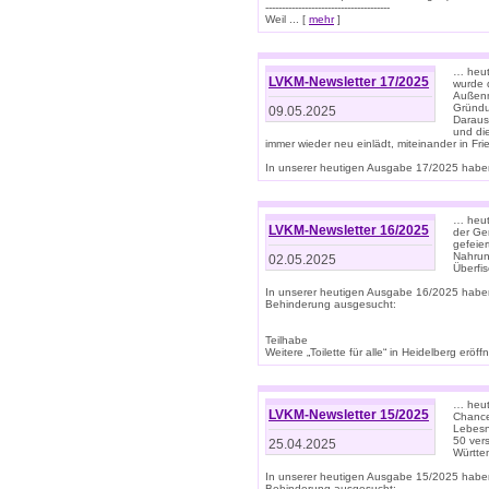
--------------------------------------
Weil ... [
mehr
]
… heut
LVKM-Newsletter 17/2025
wurde 
Außenm
Gründu
09.05.2025
Daraus
und di
immer wieder neu einlädt, miteinander in Fri
In unserer heutigen Ausgabe 17/2025 haben 
… heute
LVKM-Newsletter 16/2025
der Ge
gefeie
Nahrun
02.05.2025
Überfi
In unserer heutigen Ausgabe 16/2025 habe
Behinderung ausgesucht:
Teilhabe
Weitere „Toilette für alle“ in Heidelberg erö
… heute
LVKM-Newsletter 15/2025
Chance
Lebesn
50 ver
25.04.2025
Württem
In unserer heutigen Ausgabe 15/2025 habe
Behinderung ausgesucht: