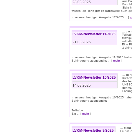
aus Ba
28.03.2025
Foodbl
Sicht h
wissen: die Torte gibt es mittlerweile auch g
In unserer heutigen Ausgabe 12/2025 ... [
m
… die r
LVKM-Newsletter 11/2025
Teilha
Mittelp
selbstb
21.03.2025
Eine Pl
„behind
In unserer heutigen Ausgabe 11/2025 habe
Behinderung ausgesucht: ... [
mehr
]
… der 
LVKM-Newsletter 10/2025
Kreati
des heu
UNESCO 
14.03.2025
der ma
Lösung
In unserer heutigen Ausgabe 10/2025 habe
Behinderung ausgesucht:
Teilhabe
Ein ... [
mehr
]
… steht 
LVKM-Newsletter 9/2025
Frühstüc