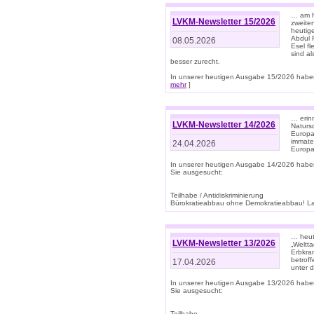
… am h
LVKM-Newsletter 15/2026
zweite
heutige
Abdul R
08.05.2026
Esel f
sind a
besser zurecht.
In unserer heutigen Ausgabe 15/2026 haben
mehr
]
… erin
LVKM-Newsletter 14/2026
Natursc
Europa
immate
24.04.2026
Europa
In unserer heutigen Ausgabe 14/2026 habe
Sie ausgesucht:
Teilhabe / Antidiskriminierung
Bürokratieabbau ohne Demokratieabbau! Land
… heut
LVKM-Newsletter 13/2026
„Weltta
Erbkran
betroff
17.04.2026
unter d
In unserer heutigen Ausgabe 13/2026 habe
Sie ausgesucht:
Teilhabe