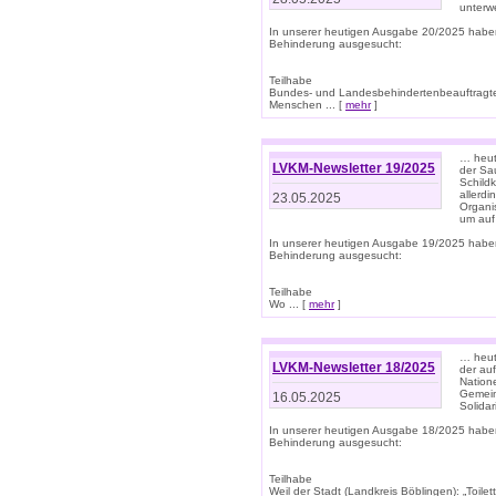
unterwe
In unserer heutigen Ausgabe 20/2025 habe
Behinderung ausgesucht:
Teilhabe
Bundes- und Landesbehindertenbeauftragte:
Menschen ... [
mehr
]
… heute
LVKM-Newsletter 19/2025
der Sau
Schild
allerd
23.05.2025
Organi
um auf
In unserer heutigen Ausgabe 19/2025 habe
Behinderung ausgesucht:
Teilhabe
Wo ... [
mehr
]
… heut
LVKM-Newsletter 18/2025
der au
Nation
Gemeins
16.05.2025
Solidar
In unserer heutigen Ausgabe 18/2025 habe
Behinderung ausgesucht:
Teilhabe
Weil der Stadt (Landkreis Böblingen): „Toilette