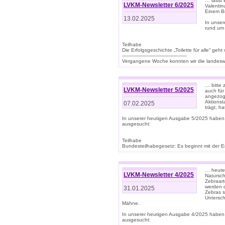
… lasst 
LVKM-Newsletter 6/2025
Valentin
Einem B
13.02.2025
In unse
rund um
Teilhabe
Die Erfolgsgeschichte „Toilette für alle“ geht
-------------------------------------------
Vergangene Woche konnten wir die landeswe
… bitte 
LVKM-Newsletter 5/2025
auch für
angezoge
Aktionst
07.02.2025
trägt, h
In unserer heutigen Ausgabe 5/2025 haben
ausgesucht:
Teilhabe
Bundesteilhabegesetz: Es beginnt mit der Erm
… heute 
LVKM-Newsletter 4/2025
Natursch
Zebraart
werden d
31.01.2025
Zebras s
Untersch
Mähne.
In unserer heutigen Ausgabe 4/2025 haben
ausgesucht: