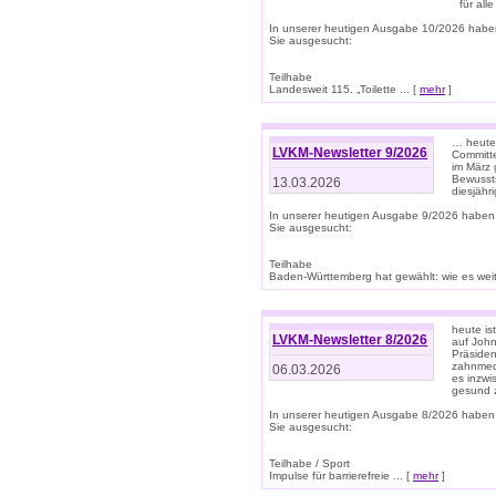
für all
In unserer heutigen Ausgabe 10/2026 habe
Sie ausgesucht:
Teilhabe
Landesweit 115. „Toilette ... [
mehr
]
… heute 
LVKM-Newsletter 9/2026
Committe
im März 
Bewussts
13.03.2026
diesjähr
In unserer heutigen Ausgabe 9/2026 haben
Sie ausgesucht:
Teilhabe
Baden-Württemberg hat gewählt: wie es weite
heute is
LVKM-Newsletter 8/2026
auf Joh
Präsiden
zahnmedi
06.03.2026
es inzwi
gesund z
In unserer heutigen Ausgabe 8/2026 haben
Sie ausgesucht:
Teilhabe / Sport
Impulse für barrierefreie ... [
mehr
]