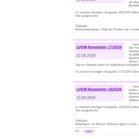
wir als
Bürok
In unserer heutigen Ausgabe 18/2026 habe
Sie ausgesucht:
Teilhabe
Bürokratieabbau: Fällt der Posten der Land
… heut
LVKM-Newsletter 17/2026
Die Fr
mindes
Ausbild
22.05.2026
Bäderbe
davon.
Tag im Freibad (oder im Hallenbad) ermöglic
In unserer heutigen Ausgabe 17/2026 haben
… heute
LVKM-Newsletter 16/2026
haben 
Bedeut
erinner
15.05.2026
„Bildun
In unserer heutigen Ausgabe 16/2026 habe
Sie ausgesucht:
Teilhabe
Böblingen: Im Neuen Rathaus gibt es eine „Toi
-------------------------
Es ... [
mehr
]