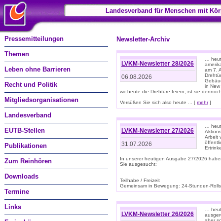
Landesverband für Menschen mit Kör
Pressemitteilungen
Newsletter-Archiv
Themen
… heute
LVKM-Newsletter 28/2026
amerik
Leben ohne Barrieren
am 7. 
Drehtür
06.08.2026
Gebäud
Recht und Politik
in New
wir heute die Drehtüre feiern, ist sie dennoch
Mitgliedsorganisationen
Versüßen Sie sich also heute ... [
mehr
]
Landesverband
… heut
EUTB-Stellen
LVKM-Newsletter 27/2026
Aktions
Arbeit
öffentl
31.07.2026
Publikationen
Ertrin
In unserer heutigen Ausgabe 27/2026 habe
Zum Reinhören
Sie ausgesucht:
Downloads
Teilhabe / Freizeit
Gemeinsam in Bewegung: 24-Stunden-Rollstu
Termine
Links
… heut
LVKM-Newsletter 26/2026
ausgere
aber s