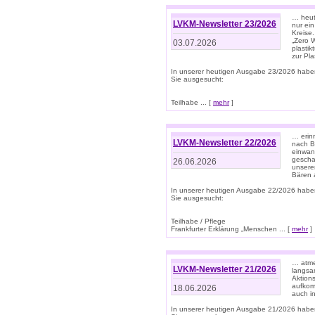
… heute
LVKM-Newsletter 23/2026
nur ein
Kreise
„Zero 
03.07.2026
plastik
zur Pla
In unserer heutigen Ausgabe 23/2026 habe
Sie ausgesucht:
Teilhabe ... [
mehr
]
… erin
LVKM-Newsletter 22/2026
nach B
einwan
gescha
26.06.2026
unsere
Bären a
In unserer heutigen Ausgabe 22/2026 habe
Sie ausgesucht:
Teilhabe / Pflege
Frankfurter Erklärung „Menschen ... [
mehr
]
… atme
LVKM-Newsletter 21/2026
langsa
Aktion
aufkom
18.06.2026
auch i
In unserer heutigen Ausgabe 21/2026 habe