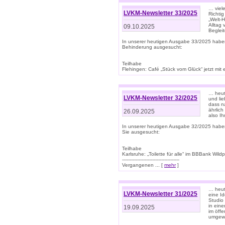
… viel
LVKM-Newsletter 33/2025
Richti
„Welt-
Alltag
09.10.2025
Beglei
In unserer heutigen Ausgabe 33/2025 habe
Behinderung ausgesucht:
Teilhabe
Flehingen: Café „Stück vom Glück“ jetzt mit ein
… heut
LVKM-Newsletter 32/2025
und lie
dass n
ährlich
26.09.2025
also Ih
In unserer heutigen Ausgabe 32/2025 habe
Sie ausgesucht:
Teilhabe
Karlsruhe: „Toilette für alle“ im BBBank Wildp
--------------------------------------
Vergangenen ... [
mehr
]
… heute
LVKM-Newsletter 31/2025
eine I
Studio
in ein
19.09.2025
im öff
umgew