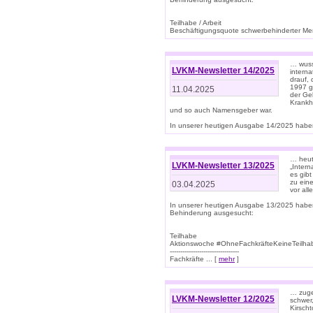
Teilhabe / Arbeit
Beschäftigungsquote schwerbehinderter Mens
… wuss
LVKM-Newsletter 14/2025
intern
drauf, 
1997 gi
11.04.2025
der Geb
Krankhe
und so auch Namensgeber war.
In unserer heutigen Ausgabe 14/2025 haben
… heut
LVKM-Newsletter 13/2025
„Intern
es gibt
zu eine
03.04.2025
vor all
In unserer heutigen Ausgabe 13/2025 habe
Behinderung ausgesucht:
Teilhabe
Aktionswoche #OhneFachkräfteKeineTeilh
---------------------------------
Fachkräfte ... [
mehr
]
… zuge
LVKM-Newsletter 12/2025
schwer
Kirscht