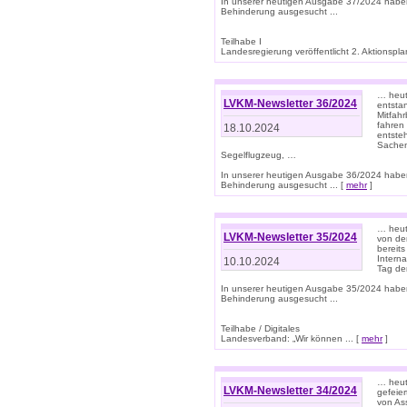
In unserer heutigen Ausgabe 37/2024 habe
Behinderung ausgesucht ...
Teilhabe I
Landesregierung veröffentlicht 2. Aktionsplan
… heute
LVKM-Newsletter 36/2024
entsta
Mitfah
fahren
18.10.2024
entste
Sachen
Segelflugzeug, …
In unserer heutigen Ausgabe 36/2024 habe
Behinderung ausgesucht ... [
mehr
]
… heute
LVKM-Newsletter 35/2024
von den
bereits
Interna
10.10.2024
Tag de
In unserer heutigen Ausgabe 35/2024 habe
Behinderung ausgesucht ...
Teilhabe / Digitales
Landesverband: „Wir können ... [
mehr
]
… heut
LVKM-Newsletter 34/2024
gefeier
von Ass