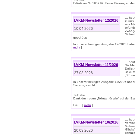
E-Petition Nr. 195716: Keine Kürzungen der E
… heute
LVKM-Newsletter 12/2026
zurück
aus Ma
erfund
10.04.2026
Zwar ga
Sicher
geschützt ...
In unserer heutigen Ausgabe 12/2026 haben
mehr
]
… heute
LVKM-Newsletter 11/2026
Die Ide
Ziel is
Bewuss
27.03.2026
„Bühne 
In unserer heutigen Ausgabe 11/2026 habe
Sie ausgesucht:
Teilhabe
Dank der neuen „Toilette für alle“ auf der Ess
-------------------------
Die ... [
mehr
]
… heute
LVKM-Newsletter 10/2026
Verein
Vollve
Glücks
20.03.2026
kennze