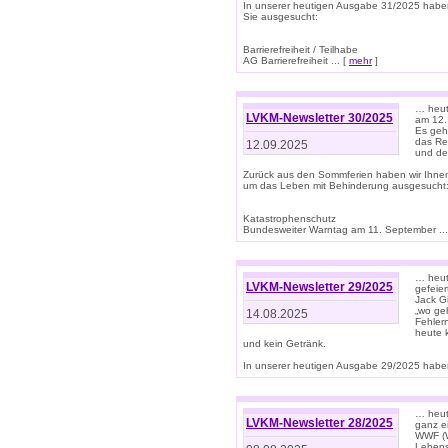
In unserer heutigen Ausgabe 31/2025 habe
Sie ausgesucht:
Barrierefreiheit / Teilhabe
AG Barrierefreiheit ... [
mehr
]
… heut
LVKM-Newsletter 30/2025
am 12.
Es geh
das Rec
12.09.2025
und de
Zurück aus den Sommferien haben wir Ihne
um das Leben mit Behinderung ausgesucht
Katastrophenschutz
Bundesweiter Warntag am 11. September ...
… heute
LVKM-Newsletter 29/2025
gefeie
Jack Gi
„wo ge
14.08.2025
Fehler
heute 
und kein Getränk.
In unserer heutigen Ausgabe 29/2025 haben
… heute
LVKM-Newsletter 28/2025
ganz e
WWF (W
Lebens