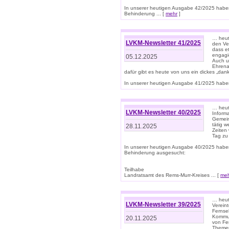
In unserer heutigen Ausgabe 42/2025 habe
Behinderung ... [
mehr
]
… heute
LVKM-Newsletter 41/2025
den Ver
dass et
engagie
05.12.2025
Auch u
Ehrena
dafür gibt es heute von uns ein dickes „dank
In unserer heutigen Ausgabe 41/2025 haben 
… heute
LVKM-Newsletter 40/2025
Informa
Gemein
tätig w
28.11.2025
Zeiten 
Tag zu
In unserer heutigen Ausgabe 40/2025 habe
Behinderung ausgesucht:
Teilhabe
Landratsamt des Rems-Murr-Kreises ... [
me
… heute
LVKM-Newsletter 39/2025
Verein
Fernse
Kommun
20.11.2025
von Fe
Themen 