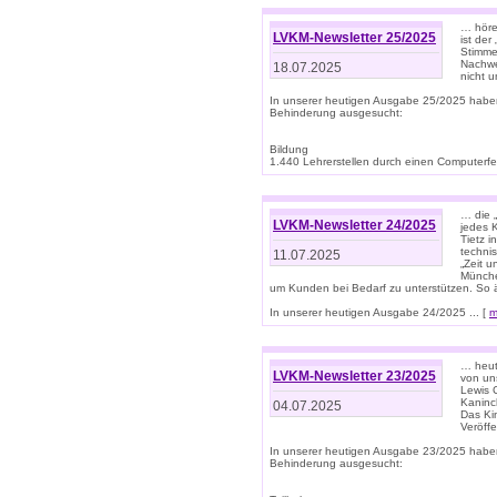
… höre
LVKM-Newsletter 25/2025
ist der
Stimme
Nachwe
18.07.2025
nicht 
In unserer heutigen Ausgabe 25/2025 habe
Behinderung ausgesucht:
Bildung
1.440 Lehrerstellen durch einen Computerfeh
… die 
LVKM-Newsletter 24/2025
jedes 
Tietz i
techni
11.07.2025
„Zeit 
Münche
um Kunden bei Bedarf zu unterstützen. So 
In unserer heutigen Ausgabe 24/2025 ... [
m
… heute
LVKM-Newsletter 23/2025
von uns
Lewis C
Kaninc
04.07.2025
Das Kin
Veröff
In unserer heutigen Ausgabe 23/2025 habe
Behinderung ausgesucht: