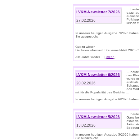
… heute 
LVKM-Newsletter 7/2026
dazu, au
aufmerks
Polklapp
27.02.2026
keinen W
In unserer heutigen Ausgabe 7/2026 haben
Sie ausgesucht:
Gut zu wissen
Der bvkm informiert: Steuermerkblatt 2025 /
-------------------------
Alle Jahre wieder ... [
mehr
]
… heute 
LVKM-Newsletter 6/2026
den Klas
wurde es
erstmals
20.02.2026
Schauspi
des Mode
mit für die Popularität des Gerichts …
In unserer heutigen Ausgabe 6/2026 haben 
… heute 
LVKM-Newsletter 5/2026
Ganz bew
exakt vo
Aktionst
13.02.2026
Bedeutun
In unserer heutigen Ausgabe 5/2026 haben
Sie ausgesucht: