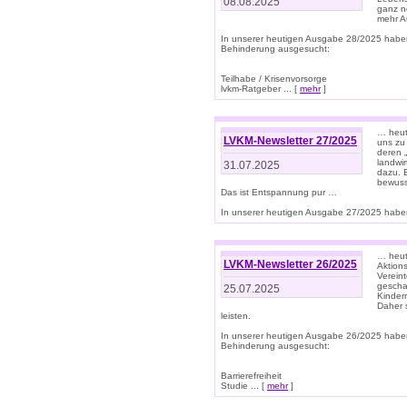
08.08.2025
ganz n
mehr A
In unserer heutigen Ausgabe 28/2025 habe
Behinderung ausgesucht:
Teilhabe / Krisenvorsorge
lvkm-Ratgeber ... [
mehr
]
… heut
LVKM-Newsletter 27/2025
uns zu
deren „
landwi
31.07.2025
dazu. E
bewusst
Das ist Entspannung pur …
In unserer heutigen Ausgabe 27/2025 haben
… heute
LVKM-Newsletter 26/2025
Aktion
Verein
gescha
25.07.2025
Kinder
Daher s
leisten.
In unserer heutigen Ausgabe 26/2025 habe
Behinderung ausgesucht:
Barrierefreiheit
Studie ... [
mehr
]