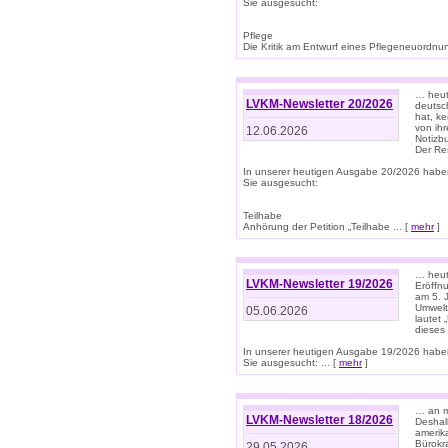
Sie ausgesucht:
Pflege
Die Kritik am Entwurf eines Pflegeneuordnung
… heute
LVKM-Newsletter 20/2026
deutsch
hat, k
von ih
12.06.2026
Notizb
Der Re
In unserer heutigen Ausgabe 20/2026 habe
Sie ausgesucht:
Teilhabe
Anhörung der Petition „Teilhabe ... [
mehr
]
… heute
LVKM-Newsletter 19/2026
Eröffn
am 5. 
Umwelt“
05.06.2026
lautet
dieses
In unserer heutigen Ausgabe 19/2026 habe
Sie ausgesucht: ... [
mehr
]
… an m
LVKM-Newsletter 18/2026
Deshal
amerik
Bürokra
29.05.2026