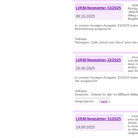
… viel
LVKM-Newsletter 33/2025
Richti
„Welt-
Alltag
09.10.2025
Beglei
In unserer heutigen Ausgabe 33/2025 habe
Behinderung ausgesucht:
Teilhabe
Flehingen: Café „Stück vom Glück“ jetzt mit ein
… heut
LVKM-Newsletter 32/2025
und lie
dass n
ährlich
26.09.2025
also Ih
In unserer heutigen Ausgabe 32/2025 habe
Sie ausgesucht:
Teilhabe
Karlsruhe: „Toilette für alle“ im BBBank Wildp
--------------------------------------
Vergangenen ... [
mehr
]
… heute
LVKM-Newsletter 31/2025
eine I
Studio
in ein
19.09.2025
im öff
umgew