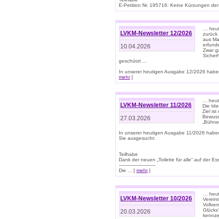
E-Petition Nr. 195716: Keine Kürzungen der E
… heute
LVKM-Newsletter 12/2026
zurück
aus Ma
erfund
10.04.2026
Zwar ga
Sicher
geschützt ...
In unserer heutigen Ausgabe 12/2026 haben
mehr
]
… heute
LVKM-Newsletter 11/2026
Die Ide
Ziel is
Bewuss
27.03.2026
„Bühne 
In unserer heutigen Ausgabe 11/2026 habe
Sie ausgesucht:
Teilhabe
Dank der neuen „Toilette für alle“ auf der Ess
-------------------------
Die ... [
mehr
]
… heute
LVKM-Newsletter 10/2026
Verein
Vollve
Glücks
20.03.2026
kennze