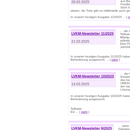
aus Ba
28.03.2025
Foodbl
Sicht h
wissen: die Torte gibt es mittlerweile auch g
In unserer heutigen Ausgabe 12/2025 ... [
m
… die r
LVKM-Newsletter 11/2025
Teilha
Mittelp
selbstb
21.03.2025
Eine Pl
„behind
In unserer heutigen Ausgabe 11/2025 habe
Behinderung ausgesucht: ... [
mehr
]
… der 
LVKM-Newsletter 10/2025
Kreati
des heu
UNESCO 
14.03.2025
der ma
Lösung
In unserer heutigen Ausgabe 10/2025 habe
Behinderung ausgesucht:
Teilhabe
Ein ... [
mehr
]
… steht 
LVKM-Newsletter 9/2025
Frühstüc