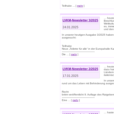
Teilhabe ... [
mehr
]
… heute 
LVKM-Newsletter 3/2025
Beschlu
Weltkult
es, imme
24.01.2025
und den 
In unserer heutigen Ausgabe 3/2025 haben
ausgesucht:
Teilhabe
Neue „Toilette für alle“ in der Europahalle Ka
-------------------------------------------
Die ... [
mehr
]
… heute 
LVKM-Newsletter 2/2025
dazu hat
Ländern 
italieni
17.01.2025
In unse
rund um das Leben mit Behinderung ausges
Recht
bvkm veröffentlicht 9. Auflage des Ratgeb
-------------------------------------------
Eine ... [
mehr
]
… haste 