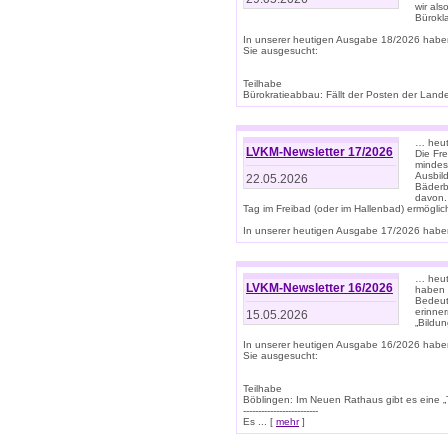
wir als
Bürok
In unserer heutigen Ausgabe 18/2026 habe
Sie ausgesucht:
Teilhabe
Bürokratieabbau: Fällt der Posten der Land
… heut
LVKM-Newsletter 17/2026
Die Fr
mindes
Ausbild
22.05.2026
Bäderbe
davon.
Tag im Freibad (oder im Hallenbad) ermöglic
In unserer heutigen Ausgabe 17/2026 haben
… heute
LVKM-Newsletter 16/2026
haben 
Bedeut
erinner
15.05.2026
„Bildun
In unserer heutigen Ausgabe 16/2026 habe
Sie ausgesucht:
Teilhabe
Böblingen: Im Neuen Rathaus gibt es eine „Toi
-------------------------
Es ... [
mehr
]