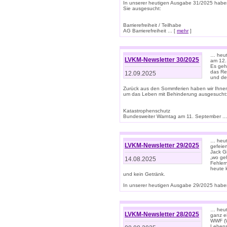
In unserer heutigen Ausgabe 31/2025 habe
Sie ausgesucht:
Barrierefreiheit / Teilhabe
AG Barrierefreiheit ... [
mehr
]
… heut
LVKM-Newsletter 30/2025
am 12.
Es geh
das Rec
12.09.2025
und de
Zurück aus den Sommferien haben wir Ihne
um das Leben mit Behinderung ausgesucht
Katastrophenschutz
Bundesweiter Warntag am 11. September ...
… heute
LVKM-Newsletter 29/2025
gefeie
Jack Gi
„wo ge
14.08.2025
Fehler
heute 
und kein Getränk.
In unserer heutigen Ausgabe 29/2025 haben
… heute
LVKM-Newsletter 28/2025
ganz e
WWF (W
Lebens