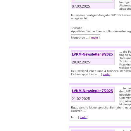
heutigen
Aktionst
07.03.2025
abwechs
In unserer heutigen Ausgabe 9/2025 haben
ausgesucht:
Teilhabe
Appell der Fachverbände: „Bundesteilhabeg
---------------------------------
Menschen ... [
mehr
]
… die Fa
LVKM-Newsletter 8/2025
fragen S
„Interna
Schätzun
28.02.2025
Krankhei
weitere 
Deutschland leben rund 4 Millionen Mensche
Farben sprechen – ... [
mehr
]
… heute 
LVKM-Newsletter 7/2025
der UNE
bezeichn
Unterric
21.02.2025
von alem
Muttersp
Egal, welche Muttersprache Sie haben, nutz
kommen …
In ... [
mehr
]