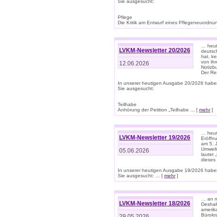
Sie ausgesucht:
Pflege
Die Kritik am Entwurf eines Pflegeneuordnung
… heute
LVKM-Newsletter 20/2026
deutsch
hat, k
von ih
12.06.2026
Notizb
Der Re
In unserer heutigen Ausgabe 20/2026 habe
Sie ausgesucht:
Teilhabe
Anhörung der Petition „Teilhabe ... [
mehr
]
… heute
LVKM-Newsletter 19/2026
Eröffn
am 5. 
Umwelt“
05.06.2026
lautet
dieses
In unserer heutigen Ausgabe 19/2026 habe
Sie ausgesucht: ... [
mehr
]
… an m
LVKM-Newsletter 18/2026
Deshal
amerik
Bürokra
29.05.2026