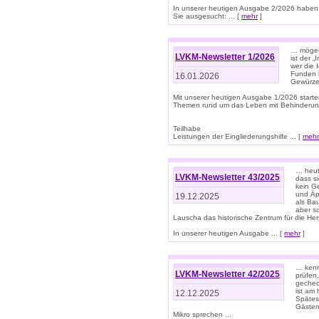
In unserer heutigen Ausgabe 2/2026 haben
Sie ausgesucht: ... [
mehr
]
… mögen 
LVKM-Newsletter 1/2026
ist der 
wer die 
Funden b
16.01.2026
Gewürze 
Mit unserer heutigen Ausgabe 1/2026 starte
Themen rund um das Leben mit Behinderun
Teilhabe
Leistungen der Eingliederungshilfe ... [
mehr
… heut
LVKM-Newsletter 43/2025
dass s
kein G
und Äp
19.12.2025
als Bau
aber sc
Lauscha das historische Zentrum für die He
In unserer heutigen Ausgabe ... [
mehr
]
… kenn
LVKM-Newsletter 42/2025
prüfen
gechec
ist am
12.12.2025
Spätest
Gästen 
Mikro sprechen ...