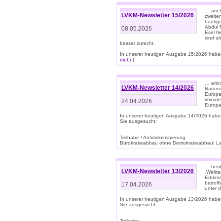
… am h
LVKM-Newsletter 15/2026
zweite
heutige
Abdul R
08.05.2026
Esel f
sind a
besser zurecht.
In unserer heutigen Ausgabe 15/2026 haben
mehr
]
… erin
LVKM-Newsletter 14/2026
Natursc
Europa
immate
24.04.2026
Europa
In unserer heutigen Ausgabe 14/2026 habe
Sie ausgesucht:
Teilhabe / Antidiskriminierung
Bürokratieabbau ohne Demokratieabbau! Land
… heut
LVKM-Newsletter 13/2026
„Weltta
Erbkran
betroff
17.04.2026
unter d
In unserer heutigen Ausgabe 13/2026 habe
Sie ausgesucht:
Teilhabe