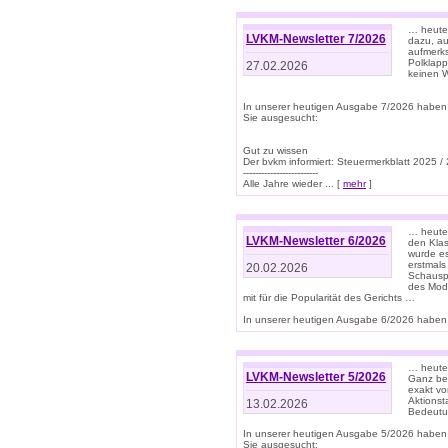
… heute 
LVKM-Newsletter 7/2026
dazu, au
aufmerks
Polklapp
27.02.2026
keinen W
In unserer heutigen Ausgabe 7/2026 haben
Sie ausgesucht:
Gut zu wissen
Der bvkm informiert: Steuermerkblatt 2025 /
-------------------------
Alle Jahre wieder ... [
mehr
]
… heute 
LVKM-Newsletter 6/2026
den Klas
wurde es
erstmals
20.02.2026
Schauspi
des Mode
mit für die Popularität des Gerichts …
In unserer heutigen Ausgabe 6/2026 haben 
… heute 
LVKM-Newsletter 5/2026
Ganz bew
exakt vo
Aktionst
13.02.2026
Bedeutun
In unserer heutigen Ausgabe 5/2026 haben
Sie ausgesucht: