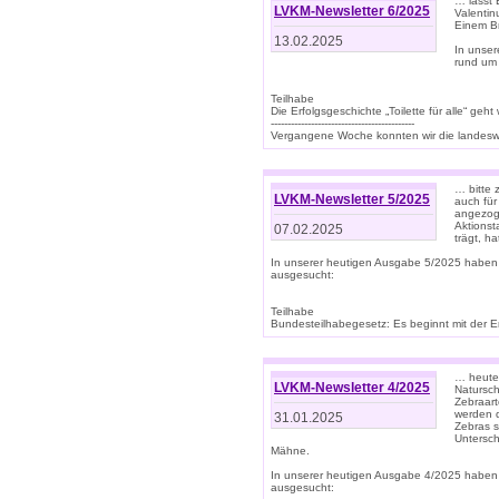
… lasst 
LVKM-Newsletter 6/2025
Valentin
Einem B
13.02.2025
In unse
rund um
Teilhabe
Die Erfolgsgeschichte „Toilette für alle“ geht
-------------------------------------------
Vergangene Woche konnten wir die landeswe
… bitte 
LVKM-Newsletter 5/2025
auch für
angezoge
Aktionst
07.02.2025
trägt, h
In unserer heutigen Ausgabe 5/2025 haben
ausgesucht:
Teilhabe
Bundesteilhabegesetz: Es beginnt mit der Erm
… heute 
LVKM-Newsletter 4/2025
Natursch
Zebraart
werden d
31.01.2025
Zebras s
Untersch
Mähne.
In unserer heutigen Ausgabe 4/2025 haben
ausgesucht: