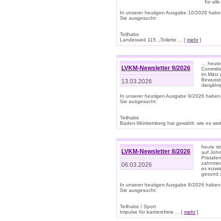
für all
In unserer heutigen Ausgabe 10/2026 habe
Sie ausgesucht:
Teilhabe
Landesweit 115. „Toilette ... [
mehr
]
… heute 
LVKM-Newsletter 9/2026
Committe
im März 
Bewussts
13.03.2026
diesjähr
In unserer heutigen Ausgabe 9/2026 haben
Sie ausgesucht:
Teilhabe
Baden-Württemberg hat gewählt: wie es weite
heute is
LVKM-Newsletter 8/2026
auf Joh
Präsiden
zahnmedi
06.03.2026
es inzwi
gesund z
In unserer heutigen Ausgabe 8/2026 haben
Sie ausgesucht:
Teilhabe / Sport
Impulse für barrierefreie ... [
mehr
]