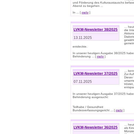
und Förderung des Kulturaustauschs befasse
Abend zu begehen ...
In ... [
mehr
]
… heut
LVKM-Newsletter 38/2025
die In
Aktions
Diabet
13.11.2025
gewählt
gemein
entdeckte.
In unserer heutigen Ausgabe 38/2025 habe
Behinderung ... [
mehr
]
… kenne
LVKM-Newsletter 37/2025
Zur Au
Dieser 
umarme
07.11.2025
tröste
entspa
In unserer heutigen Ausgabe 37/2025 habe
Behinderung ausgesucht:
Teilhabe / Gesundheit
Bundesverfassungsgericht ... [
mehr
]
… heute
LVKM-Newsletter 36/2025
als Kin
Münzen