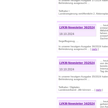
In unserer heutigen Ausgabe 37/2024 habe
Behinderung ausgesucht ...
Teilhabe I
Landesregierung veröffentlicht 2. Aktionsplan
… heute
LVKM-Newsletter 36/2024
entsta
Mitfah
fahren
18.10.2024
entste
Sachen
Segelflugzeug, …
In unserer heutigen Ausgabe 36/2024 habe
Behinderung ausgesucht ... [
mehr
]
… heute
LVKM-Newsletter 35/2024
von den
bereits
Interna
10.10.2024
Tag de
In unserer heutigen Ausgabe 35/2024 habe
Behinderung ausgesucht ...
Teilhabe / Digitales
Landesverband: „Wir können ... [
mehr
]
… heut
LVKM-Newsletter 34/2024
gefeier
von Ass