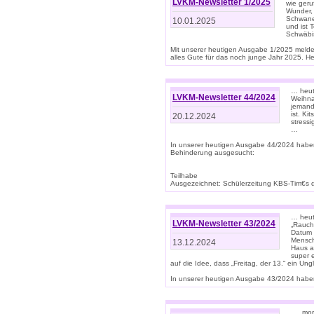
LVKM-Newsletter 1/2025
wie geru
Wunder, 
Schwanen
10.01.2025
und ist 
Schwäbi
Mit unserer heutigen Ausgabe 1/2025 meld
alles Gute für das noch junge Jahr 2025. H
… heute
LVKM-Newsletter 44/2024
Weihna
jemand
ist. K
20.12.2024
stress
…
In unserer heutigen Ausgabe 44/2024 habe
Behinderung ausgesucht:
Teilhabe
Ausgezeichnet: Schülerzeitung KBS-Tim€s de
… heute
LVKM-Newsletter 43/2024
„Rauch
Datum 
Mensch
13.12.2024
Haus au
super 
auf die Idee, dass „Freitag, der 13.“ ein Un
In unserer heutigen Ausgabe 43/2024 haben 
… „mor