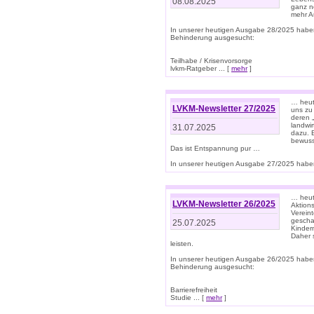
08.08.2025
ganz n
mehr A
In unserer heutigen Ausgabe 28/2025 habe
Behinderung ausgesucht:
Teilhabe / Krisenvorsorge
lvkm-Ratgeber ... [
mehr
]
… heut
LVKM-Newsletter 27/2025
uns zu
deren „
landwi
31.07.2025
dazu. E
bewusst
Das ist Entspannung pur …
In unserer heutigen Ausgabe 27/2025 haben
… heute
LVKM-Newsletter 26/2025
Aktion
Verein
gescha
25.07.2025
Kinder
Daher s
leisten.
In unserer heutigen Ausgabe 26/2025 habe
Behinderung ausgesucht:
Barrierefreiheit
Studie ... [
mehr
]