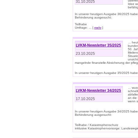
überre
31.10.2025
Idee w
befähi
In unserer heutigen Ausgabe 36/2025 habe
Behinderung ausgesucht:
Teilhabe
Umfrage: ... [
mehr
]
… heute
LVKM-Newsletter 35/2025
bundesw
50. Jah
Meilen
23.10.2025
Situati
unsicht
mangelnde finanzielle Absicherung der pfleg
In unserer heutigen Ausgabe 35/2025 haben
… wuss
LVKM-Newsletter 34/2025
schnel
abfalle
an die 
17.10.2025
wenn s
In unserer heutigen Ausgabe 34/2025 habe
Behinderung ausgesucht:
Teilhabe / Katastrophenschutz
inklusive Katastrophenvorsorge: Landesregie