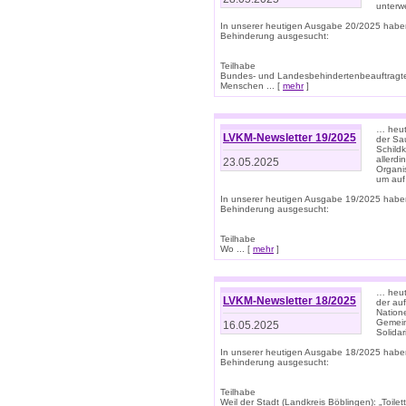
unterwe
In unserer heutigen Ausgabe 20/2025 habe
Behinderung ausgesucht:
Teilhabe
Bundes- und Landesbehindertenbeauftragte:
Menschen ... [
mehr
]
… heute
LVKM-Newsletter 19/2025
der Sau
Schild
allerd
23.05.2025
Organi
um auf
In unserer heutigen Ausgabe 19/2025 habe
Behinderung ausgesucht:
Teilhabe
Wo ... [
mehr
]
… heut
LVKM-Newsletter 18/2025
der au
Nation
Gemeins
16.05.2025
Solidar
In unserer heutigen Ausgabe 18/2025 habe
Behinderung ausgesucht:
Teilhabe
Weil der Stadt (Landkreis Böblingen): „Toilette