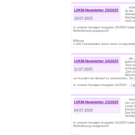
… höre
LVKM-Newsletter 25/2025
ist der
Stimme
Nachwe
18.07.2025
nicht 
In unserer heutigen Ausgabe 25/2025 habe
Behinderung ausgesucht:
Bildung
1.440 Lehrerstellen durch einen Computerfeh
… die 
LVKM-Newsletter 24/2025
jedes 
Tietz i
techni
11.07.2025
„Zeit 
Münche
um Kunden bei Bedarf zu unterstützen. So 
In unserer heutigen Ausgabe 24/2025 ... [
m
… heute
LVKM-Newsletter 23/2025
von uns
Lewis C
Kaninc
04.07.2025
Das Kin
Veröff
In unserer heutigen Ausgabe 23/2025 habe
Behinderung ausgesucht: