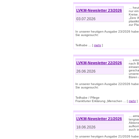
… heute
LVKM-Newsletter 23/2026
nur ein
Kreise
„Zero 
03.07.2026
plastik
zur Pla
In unserer heutigen Ausgabe 23/2026 habe
Sie ausgesucht:
Teilhabe ... [
mehr
]
… erin
LVKM-Newsletter 22/2026
nach B
einwan
gescha
26.06.2026
unsere
Bären a
In unserer heutigen Ausgabe 22/2026 habe
Sie ausgesucht:
Teilhabe / Pflege
Frankfurter Erklärung „Menschen ... [
mehr
]
… atme
LVKM-Newsletter 21/2026
langsa
Aktion
aufkom
18.06.2026
auch i
In unserer heutigen Ausgabe 21/2026 habe