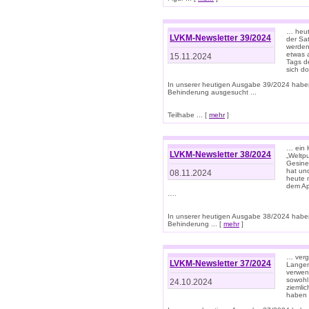
… heut
LVKM-Newsletter 39/2024
der Sa
werden
etwas 
15.11.2024
Tags de
sich d
In unserer heutigen Ausgabe 39/2024 habe
Behinderung ausgesucht ...
Teilhabe ... [
mehr
]
… ein 
LVKM-Newsletter 38/2024
„Weltpu
Gesine
hat und
08.11.2024
heute 
dem App
….
In unserer heutigen Ausgabe 38/2024 habe
Behinderung ... [
mehr
]
… verg
LVKM-Newsletter 37/2024
Langens
verwen
sowohl
24.10.2024
ziemlic
haben