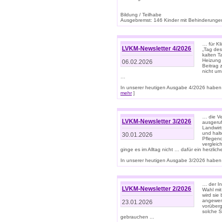
Bildung / Teilhabe
Ausgebremst: 146 Kinder mit Behinderungen
… für Kl
LVKM-Newsletter 4/2026
„Tag des
kalten T
Heizung 
06.02.2026
Beitrag 
nicht um
…
In unserer heutigen Ausgabe 4/2026 haben 
mehr
]
… die Ve
LVKM-Newsletter 3/2026
ausgeruf
Landwirt
und halt
30.01.2026
Pflegend
vergleic
ginge es im Alltag nicht … dafür ein herzlich
In unserer heutigen Ausgabe 3/2026 haben 
… der In
LVKM-Newsletter 2/2026
Wahl mit
wird si
angewend
23.01.2026
vorüberg
solche S
gebrauchen ...