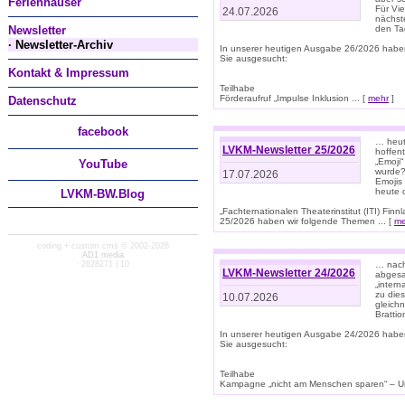
Ferienhäuser
Für Vi
24.07.2026
nächst
Newsletter
den T
· Newsletter-Archiv
In unserer heutigen Ausgabe 26/2026 habe
Sie ausgesucht:
Kontakt & Impressum
Teilhabe
Förderaufruf „Impulse Inklusion ... [
mehr
]
Datenschutz
facebook
… heut
LVKM-Newsletter 25/2026
hoffent
„Emoji“
You
Tube
wurde?
17.07.2026
Emojis 
heute 
LVKM-BW.Blog
„Fachternationalen Theaterinstitut (ITI) Fi
25/2026 haben wir folgende Themen ... [
me
coding + custom cms © 2002-2026
AD1 media
· 2628271 | 10
… nach
LVKM-Newsletter 24/2026
abgesag
„intern
zu dies
10.07.2026
gleich
Brattio
In unserer heutigen Ausgabe 24/2026 habe
Sie ausgesucht:
Teilhabe
Kampagne „nicht am Menschen sparen“ – Un