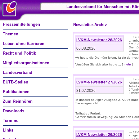
Landesverband für Menschen mit Kör
Pressemitteilungen
Newsletter-Archiv
Themen
… heute
LVKM-Newsletter 28/2026
amerik
Leben ohne Barrieren
am 7. 
Drehtür
06.08.2026
Gebäud
Recht und Politik
in New
wir heute die Drehtüre feiern, ist sie dennoch
Mitgliedsorganisationen
Versüßen Sie sich also heute ... [
mehr
]
Landesverband
… heut
EUTB-Stellen
LVKM-Newsletter 27/2026
Aktions
Arbeit
öffentl
31.07.2026
Publikationen
Ertrin
In unserer heutigen Ausgabe 27/2026 habe
Zum Reinhören
Sie ausgesucht:
Downloads
Teilhabe / Freizeit
Gemeinsam in Bewegung: 24-Stunden-Rollstu
Termine
Links
… heut
LVKM-Newsletter 26/2026
ausgere
aber s