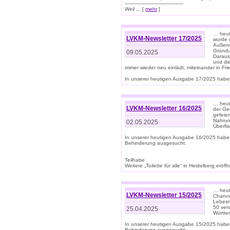
--------------------------------------
Weil ... [
mehr
]
… heut
LVKM-Newsletter 17/2025
wurde 
Außenm
Gründu
09.05.2025
Daraus
und di
immer wieder neu einlädt, miteinander in Fri
In unserer heutigen Ausgabe 17/2025 haben 
… heute
LVKM-Newsletter 16/2025
der Ge
gefeie
Nahrun
02.05.2025
Überfi
In unserer heutigen Ausgabe 16/2025 habe
Behinderung ausgesucht:
Teilhabe
Weitere „Toilette für alle“ in Heidelberg erö
… heute
LVKM-Newsletter 15/2025
Chance
Lebesn
50 ver
25.04.2025
Württem
In unserer heutigen Ausgabe 15/2025 habe
Behinderung ausgesucht: