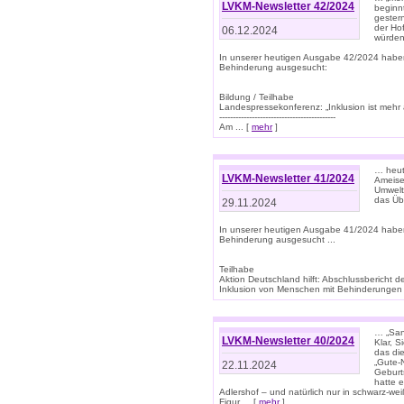
LVKM-Newsletter 42/2024
beginn
gestern
der Hof
06.12.2024
würden
In unserer heutigen Ausgabe 42/2024 habe
Behinderung ausgesucht:
Bildung / Teilhabe
Landespressekonferenz: „Inklusion ist mehr 
-------------------------------------------
Am ... [
mehr
]
… heute
LVKM-Newsletter 41/2024
Ameise
Umwelt
das Übe
29.11.2024
In unserer heutigen Ausgabe 41/2024 habe
Behinderung ausgesucht ...
Teilhabe
Aktion Deutschland hilft: Abschlussberic
Inklusion von Menschen mit Behinderungen (P
… „San
LVKM-Newsletter 40/2024
Klar, 
das die
„Gute-
22.11.2024
Geburt
hatte 
Adlershof – und natürlich nur in schwarz-w
Figur ... [
mehr
]