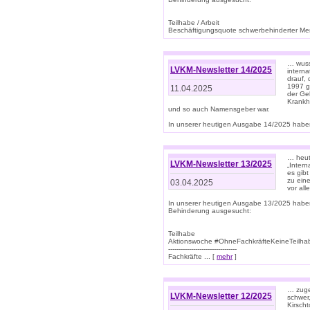
Teilhabe / Arbeit
Beschäftigungsquote schwerbehinderter Mens
… wuss
LVKM-Newsletter 14/2025
intern
drauf, 
1997 gi
11.04.2025
der Geb
Krankhe
und so auch Namensgeber war.
In unserer heutigen Ausgabe 14/2025 haben
… heut
LVKM-Newsletter 13/2025
„Intern
es gibt
zu eine
03.04.2025
vor all
In unserer heutigen Ausgabe 13/2025 habe
Behinderung ausgesucht:
Teilhabe
Aktionswoche #OhneFachkräfteKeineTeilh
---------------------------------
Fachkräfte ... [
mehr
]
… zuge
LVKM-Newsletter 12/2025
schwer
Kirscht