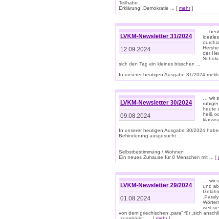
Teilhabe
Erklärung „Demokratie ... [
mehr
]
… heute
LVKM-Newsletter 31/2024
ideale
durchzu
Hershe
12.09.2024
der He
Schoko
sich den Tag ein kleines bisschen ...
In unserer heutigen Ausgabe 31/2024 melde
… wir 
LVKM-Newsletter 30/2024
ruhige
heute 
heiß od
09.08.2024
klassi
In unserer heutigen Ausgabe 30/2024 habe
Behinderung ausgesucht ...
Selbstbestimmung / Wohnen
Ein neues Zuhause für 8 Menschen mit ... [
… wir s
LVKM-Newsletter 29/2024
und ab 
Gelähm
„Paral
01.08.2024
Wörtern
weil si
von dem griechischen „para“ für „sich anschl
„zugehörig“, ... [
mehr
]