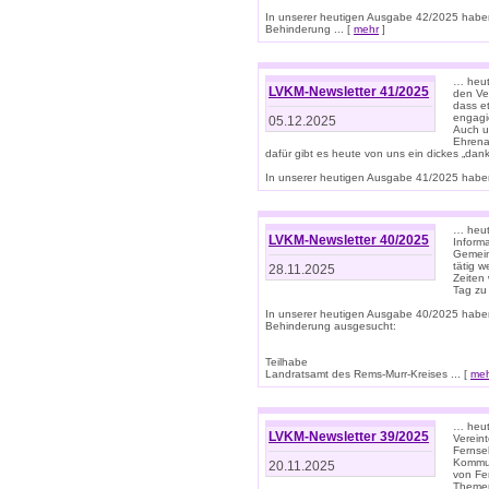
In unserer heutigen Ausgabe 42/2025 habe
Behinderung ... [
mehr
]
… heute
LVKM-Newsletter 41/2025
den Ver
dass et
engagie
05.12.2025
Auch u
Ehrena
dafür gibt es heute von uns ein dickes „dank
In unserer heutigen Ausgabe 41/2025 haben 
… heute
LVKM-Newsletter 40/2025
Informa
Gemein
tätig w
28.11.2025
Zeiten 
Tag zu
In unserer heutigen Ausgabe 40/2025 habe
Behinderung ausgesucht:
Teilhabe
Landratsamt des Rems-Murr-Kreises ... [
me
… heute
LVKM-Newsletter 39/2025
Verein
Fernse
Kommun
20.11.2025
von Fe
Themen 