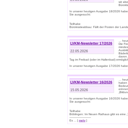
wir als
Bürok
In unserer heutigen Ausgabe 18/2026 habe
Sie ausgesucht:
Teilhabe
Bürokratieabbau: Fällt der Posten der Land
… heut
LVKM-Newsletter 17/2026
Die Fr
mindes
Ausbild
22.05.2026
Bäderbe
davon.
Tag im Freibad (oder im Hallenbad) ermöglic
In unserer heutigen Ausgabe 17/2026 haben
… heute
LVKM-Newsletter 16/2026
haben 
Bedeut
erinner
15.05.2026
„Bildun
In unserer heutigen Ausgabe 16/2026 habe
Sie ausgesucht:
Teilhabe
Böblingen: Im Neuen Rathaus gibt es eine „Toi
-------------------------
Es ... [
mehr
]