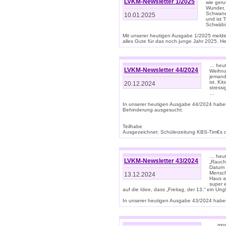
LVKM-Newsletter 1/2025
wie geru
Wunder, 
Schwanen
10.01.2025
und ist 
Schwäbi
Mit unserer heutigen Ausgabe 1/2025 meld
alles Gute für das noch junge Jahr 2025. H
… heute
LVKM-Newsletter 44/2024
Weihna
jemand
ist. K
20.12.2024
stress
…
In unserer heutigen Ausgabe 44/2024 habe
Behinderung ausgesucht:
Teilhabe
Ausgezeichnet: Schülerzeitung KBS-Tim€s de
… heute
LVKM-Newsletter 43/2024
„Rauch
Datum 
Mensch
13.12.2024
Haus au
super 
auf die Idee, dass „Freitag, der 13.“ ein Un
In unserer heutigen Ausgabe 43/2024 haben 
… „mor