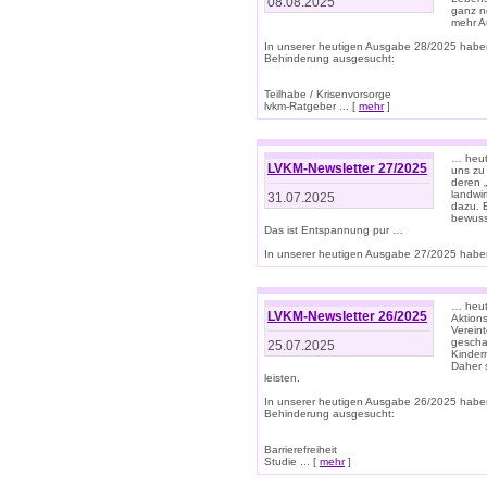
08.08.2025
ganz n
mehr A
In unserer heutigen Ausgabe 28/2025 habe
Behinderung ausgesucht:
Teilhabe / Krisenvorsorge
lvkm-Ratgeber ... [
mehr
]
… heut
LVKM-Newsletter 27/2025
uns zu
deren „
landwi
31.07.2025
dazu. E
bewusst
Das ist Entspannung pur …
In unserer heutigen Ausgabe 27/2025 haben
… heute
LVKM-Newsletter 26/2025
Aktion
Verein
gescha
25.07.2025
Kinder
Daher s
leisten.
In unserer heutigen Ausgabe 26/2025 habe
Behinderung ausgesucht:
Barrierefreiheit
Studie ... [
mehr
]