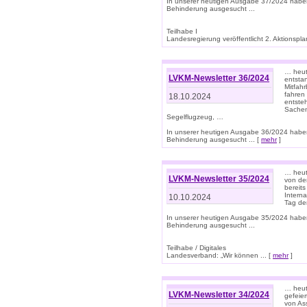
In unserer heutigen Ausgabe 37/2024 habe
Behinderung ausgesucht ...
Teilhabe I
Landesregierung veröffentlicht 2. Aktionsplan
… heute
LVKM-Newsletter 36/2024
entsta
Mitfah
fahren
18.10.2024
entste
Sachen
Segelflugzeug, …
In unserer heutigen Ausgabe 36/2024 habe
Behinderung ausgesucht ... [
mehr
]
… heute
LVKM-Newsletter 35/2024
von den
bereits
Interna
10.10.2024
Tag de
In unserer heutigen Ausgabe 35/2024 habe
Behinderung ausgesucht ...
Teilhabe / Digitales
Landesverband: „Wir können ... [
mehr
]
… heut
LVKM-Newsletter 34/2024
gefeier
von Ass