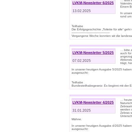
… lasst 
LVKM-Newsletter 6/2025
Valentin
Einem B
13.02.2025
In unse
rund um
Teilhabe
Die Erfolgsgeschichte „Toilette für alle“ geht
-------------------------------------------
Vergangene Woche konnten wir die landeswe
… bitte 
LVKM-Newsletter 5/2025
auch für
angezoge
Aktionst
07.02.2025
trägt, h
In unserer heutigen Ausgabe 5/2025 haben
ausgesucht:
Teilhabe
Bundesteilhabegesetz: Es beginnt mit der Erm
… heute 
LVKM-Newsletter 4/2025
Natursch
Zebraart
werden d
31.01.2025
Zebras s
Untersch
Mähne.
In unserer heutigen Ausgabe 4/2025 haben
ausgesucht: