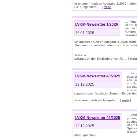
In unserer heutigen Ausgabe 2/2026 haben
Sie ausgesucht: ... [
mehr
]
… mögen 
LVKM-Newsletter 1/2026
ist der 
wer die 
Funden b
16.01.2026
Gewürze 
Mit unserer heutigen Ausgabe 1/2026 starte
Themen rund um das Leben mit Behinderun
Teilhabe
Leistungen der Eingliederungshilfe ... [
mehr
… heut
LVKM-Newsletter 43/2025
dass s
kein G
und Äp
19.12.2025
als Bau
aber sc
Lauscha das historische Zentrum für die He
In unserer heutigen Ausgabe ... [
mehr
]
… kenn
LVKM-Newsletter 42/2025
prüfen
gechec
ist am
12.12.2025
Spätest
Gästen 
Mikro sprechen ...