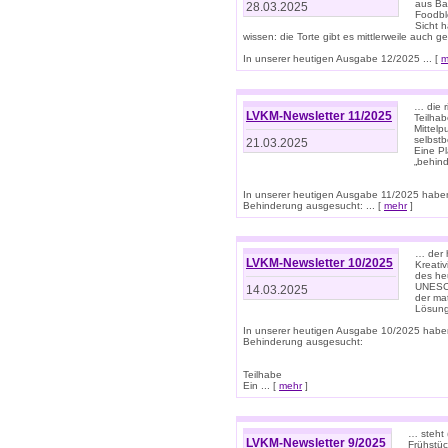
aus Ba
28.03.2025
Foodbl
Sicht h
wissen: die Torte gibt es mittlerweile auch g
In unserer heutigen Ausgabe 12/2025 ... [
m
… die r
LVKM-Newsletter 11/2025
Teilha
Mittelp
selbstb
21.03.2025
Eine Pl
„behind
In unserer heutigen Ausgabe 11/2025 habe
Behinderung ausgesucht: ... [
mehr
]
… der 
LVKM-Newsletter 10/2025
Kreati
des heu
UNESCO 
14.03.2025
der ma
Lösung
In unserer heutigen Ausgabe 10/2025 habe
Behinderung ausgesucht:
Teilhabe
Ein ... [
mehr
]
… steht 
LVKM-Newsletter 9/2025
Frühstüc