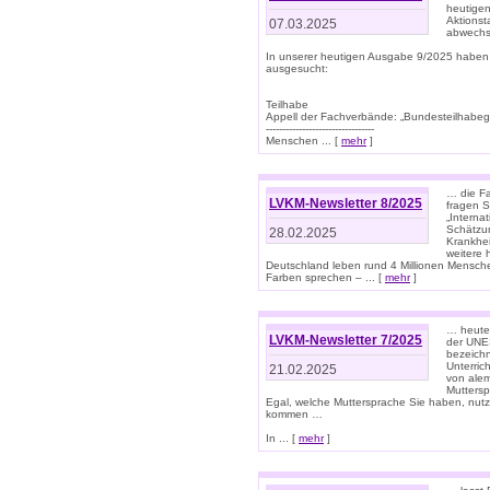
heutigen
Aktionst
07.03.2025
abwechs
In unserer heutigen Ausgabe 9/2025 haben
ausgesucht:
Teilhabe
Appell der Fachverbände: „Bundesteilhabeg
---------------------------------
Menschen ... [
mehr
]
… die Fa
LVKM-Newsletter 8/2025
fragen S
„Interna
Schätzun
28.02.2025
Krankhei
weitere 
Deutschland leben rund 4 Millionen Mensche
Farben sprechen – ... [
mehr
]
… heute 
LVKM-Newsletter 7/2025
der UNE
bezeichn
Unterric
21.02.2025
von alem
Muttersp
Egal, welche Muttersprache Sie haben, nutz
kommen …
In ... [
mehr
]