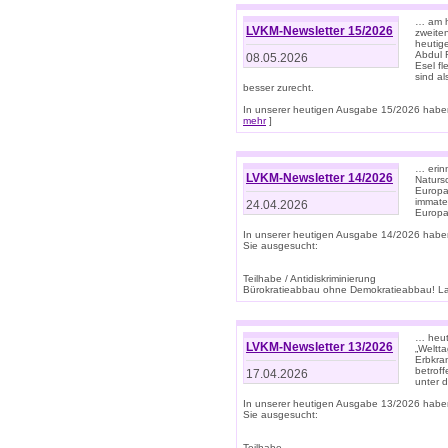
… am h
LVKM-Newsletter 15/2026
zweite
heutige
Abdul R
08.05.2026
Esel f
sind a
besser zurecht.
In unserer heutigen Ausgabe 15/2026 haben
mehr
]
… erin
LVKM-Newsletter 14/2026
Natursc
Europa
immate
24.04.2026
Europa
In unserer heutigen Ausgabe 14/2026 habe
Sie ausgesucht:
Teilhabe / Antidiskriminierung
Bürokratieabbau ohne Demokratieabbau! Land
… heut
LVKM-Newsletter 13/2026
„Weltta
Erbkran
betroff
17.04.2026
unter d
In unserer heutigen Ausgabe 13/2026 habe
Sie ausgesucht:
Teilhabe