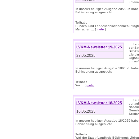
unterwe
In unserer heutigen Ausgabe 20/2025 habe
Behinderung ausgesucht:
Teilhabe
Bundes- und Landesbehindertenbeauftragte:
Menschen ... [
mehr
]
… heute
LVKM-Newsletter 19/2025
der Sau
Schild
allerd
23.05.2025
Organi
um auf
In unserer heutigen Ausgabe 19/2025 habe
Behinderung ausgesucht:
Teilhabe
Wo ... [
mehr
]
… heut
LVKM-Newsletter 18/2025
der au
Nation
Gemeins
16.05.2025
Solidar
In unserer heutigen Ausgabe 18/2025 habe
Behinderung ausgesucht:
Teilhabe
Weil der Stadt (Landkreis Böblingen): „Toilette