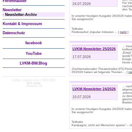
Ferienhäuser
Für Vi
24.07.2026
nächst
Newsletter
den T
· Newsletter-Archiv
In unserer heutigen Ausgabe 26/2026 habe
Sie ausgesucht:
Kontakt & Impressum
Teilhabe
Förderaufruf „Impulse Inklusion ... [
mehr
]
Datenschutz
facebook
… heut
LVKM-Newsletter 25/2026
hoffent
„Emoji“
You
Tube
wurde?
17.07.2026
Emojis 
heute 
LVKM-BW.Blog
„Fachternationalen Theaterinstitut (ITI) Fi
25/2026 haben wir folgende Themen ... [
me
coding + custom cms © 2002-2026
AD1 media
· 2625641 | 15
… nach
LVKM-Newsletter 24/2026
abgesag
„intern
zu dies
10.07.2026
gleich
Brattio
In unserer heutigen Ausgabe 24/2026 habe
Sie ausgesucht:
Teilhabe
Kampagne „nicht am Menschen sparen“ – Un