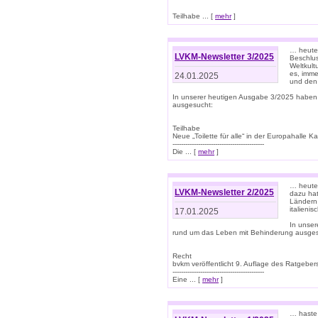
Teilhabe ... [
mehr
]
… heute 
LVKM-Newsletter 3/2025
Beschlu
Weltkult
es, imme
24.01.2025
und den 
In unserer heutigen Ausgabe 3/2025 haben
ausgesucht:
Teilhabe
Neue „Toilette für alle“ in der Europahalle Ka
-------------------------------------------
Die ... [
mehr
]
… heute 
LVKM-Newsletter 2/2025
dazu hat
Ländern 
italieni
17.01.2025
In unse
rund um das Leben mit Behinderung ausges
Recht
bvkm veröffentlicht 9. Auflage des Ratgeb
-------------------------------------------
Eine ... [
mehr
]
… haste 