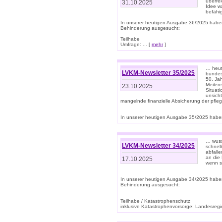
überre
31.10.2025
Idee w
befähi
In unserer heutigen Ausgabe 36/2025 habe
Behinderung ausgesucht:
Teilhabe
Umfrage: ... [
mehr
]
… heute
LVKM-Newsletter 35/2025
bundesw
50. Jah
Meilen
23.10.2025
Situati
unsicht
mangelnde finanzielle Absicherung der pfleg
In unserer heutigen Ausgabe 35/2025 haben
… wuss
LVKM-Newsletter 34/2025
schnel
abfalle
an die 
17.10.2025
wenn s
In unserer heutigen Ausgabe 34/2025 habe
Behinderung ausgesucht:
Teilhabe / Katastrophenschutz
inklusive Katastrophenvorsorge: Landesregie