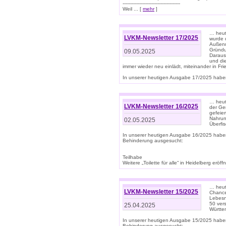
--------------------------------------
Weil ... [
mehr
]
… heut
LVKM-Newsletter 17/2025
wurde 
Außenm
Gründu
09.05.2025
Daraus
und di
immer wieder neu einlädt, miteinander in Fri
In unserer heutigen Ausgabe 17/2025 haben 
… heute
LVKM-Newsletter 16/2025
der Ge
gefeie
Nahrun
02.05.2025
Überfi
In unserer heutigen Ausgabe 16/2025 habe
Behinderung ausgesucht:
Teilhabe
Weitere „Toilette für alle“ in Heidelberg erö
… heute
LVKM-Newsletter 15/2025
Chance
Lebesn
50 ver
25.04.2025
Württem
In unserer heutigen Ausgabe 15/2025 habe
Behinderung ausgesucht: