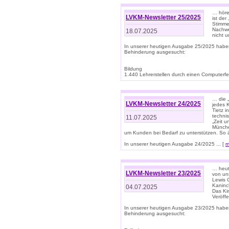
… höre
LVKM-Newsletter 25/2025
ist der
Stimme
Nachwe
18.07.2025
nicht 
In unserer heutigen Ausgabe 25/2025 habe
Behinderung ausgesucht:
Bildung
1.440 Lehrerstellen durch einen Computerfeh
… die 
LVKM-Newsletter 24/2025
jedes 
Tietz i
techni
11.07.2025
„Zeit 
Münche
um Kunden bei Bedarf zu unterstützen. So 
In unserer heutigen Ausgabe 24/2025 ... [
m
… heute
LVKM-Newsletter 23/2025
von uns
Lewis C
Kaninc
04.07.2025
Das Kin
Veröff
In unserer heutigen Ausgabe 23/2025 habe
Behinderung ausgesucht: