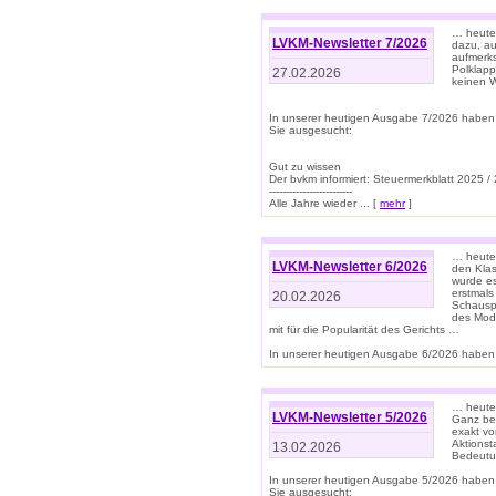
… heute 
LVKM-Newsletter 7/2026
dazu, au
aufmerks
Polklapp
27.02.2026
keinen W
In unserer heutigen Ausgabe 7/2026 haben
Sie ausgesucht:
Gut zu wissen
Der bvkm informiert: Steuermerkblatt 2025 /
-------------------------
Alle Jahre wieder ... [
mehr
]
… heute 
LVKM-Newsletter 6/2026
den Klas
wurde es
erstmals
20.02.2026
Schauspi
des Mode
mit für die Popularität des Gerichts …
In unserer heutigen Ausgabe 6/2026 haben 
… heute 
LVKM-Newsletter 5/2026
Ganz bew
exakt vo
Aktionst
13.02.2026
Bedeutun
In unserer heutigen Ausgabe 5/2026 haben
Sie ausgesucht: