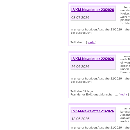
… heute
LVKM-Newsletter 23/2026
nur ein
Kreise
„Zero 
03.07.2026
plastik
zur Pla
In unserer heutigen Ausgabe 23/2026 habe
Sie ausgesucht:
Teilhabe ... [
mehr
]
… erin
LVKM-Newsletter 22/2026
nach B
einwan
gescha
26.06.2026
unsere
Bären a
In unserer heutigen Ausgabe 22/2026 habe
Sie ausgesucht:
Teilhabe / Pflege
Frankfurter Erklärung „Menschen ... [
mehr
]
… atme
LVKM-Newsletter 21/2026
langsa
Aktion
aufkom
18.06.2026
auch i
In unserer heutigen Ausgabe 21/2026 habe