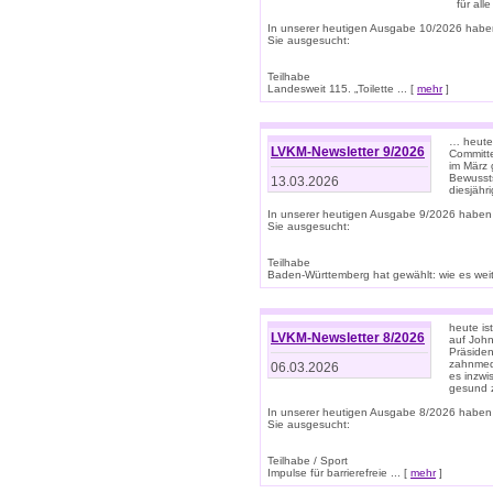
für all
In unserer heutigen Ausgabe 10/2026 habe
Sie ausgesucht:
Teilhabe
Landesweit 115. „Toilette ... [
mehr
]
… heute 
LVKM-Newsletter 9/2026
Committe
im März 
Bewussts
13.03.2026
diesjähr
In unserer heutigen Ausgabe 9/2026 haben
Sie ausgesucht:
Teilhabe
Baden-Württemberg hat gewählt: wie es weite
heute is
LVKM-Newsletter 8/2026
auf Joh
Präsiden
zahnmedi
06.03.2026
es inzwi
gesund z
In unserer heutigen Ausgabe 8/2026 haben
Sie ausgesucht:
Teilhabe / Sport
Impulse für barrierefreie ... [
mehr
]