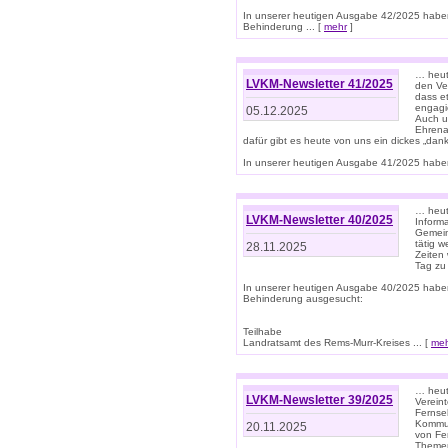
In unserer heutigen Ausgabe 42/2025 habe
Behinderung ... [
mehr
]
… heute
LVKM-Newsletter 41/2025
den Ver
dass et
engagie
05.12.2025
Auch u
Ehrena
dafür gibt es heute von uns ein dickes „dank
In unserer heutigen Ausgabe 41/2025 haben 
… heute
LVKM-Newsletter 40/2025
Informa
Gemein
tätig w
28.11.2025
Zeiten 
Tag zu
In unserer heutigen Ausgabe 40/2025 habe
Behinderung ausgesucht:
Teilhabe
Landratsamt des Rems-Murr-Kreises ... [
me
… heute
LVKM-Newsletter 39/2025
Verein
Fernse
Kommun
20.11.2025
von Fe
Themen 