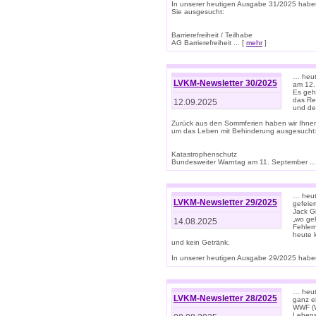
In unserer heutigen Ausgabe 31/2025 habe
Sie ausgesucht:
Barrierefreiheit / Teilhabe
AG Barrierefreiheit ... [
mehr
]
… heut
LVKM-Newsletter 30/2025
am 12.
Es geh
das Rec
12.09.2025
und de
Zurück aus den Sommferien haben wir Ihne
um das Leben mit Behinderung ausgesucht
Katastrophenschutz
Bundesweiter Warntag am 11. September ...
… heute
LVKM-Newsletter 29/2025
gefeie
Jack Gi
„wo ge
14.08.2025
Fehler
heute 
und kein Getränk.
In unserer heutigen Ausgabe 29/2025 haben
… heute
LVKM-Newsletter 28/2025
ganz e
WWF (W
Lebens