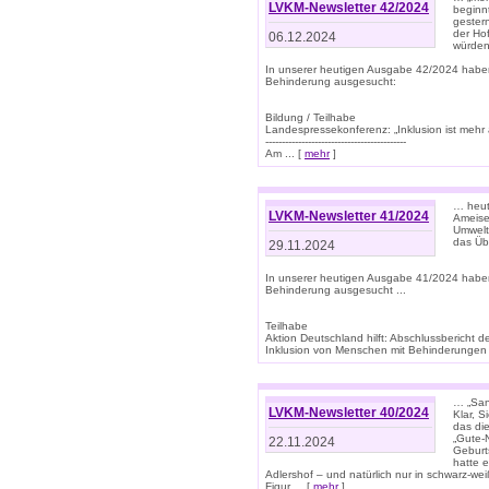
LVKM-Newsletter 42/2024
beginn
gestern
der Hof
06.12.2024
würden
In unserer heutigen Ausgabe 42/2024 habe
Behinderung ausgesucht:
Bildung / Teilhabe
Landespressekonferenz: „Inklusion ist mehr 
-------------------------------------------
Am ... [
mehr
]
… heute
LVKM-Newsletter 41/2024
Ameise
Umwelt
das Übe
29.11.2024
In unserer heutigen Ausgabe 41/2024 habe
Behinderung ausgesucht ...
Teilhabe
Aktion Deutschland hilft: Abschlussberic
Inklusion von Menschen mit Behinderungen (P
… „San
LVKM-Newsletter 40/2024
Klar, 
das die
„Gute-
22.11.2024
Geburt
hatte 
Adlershof – und natürlich nur in schwarz-w
Figur ... [
mehr
]