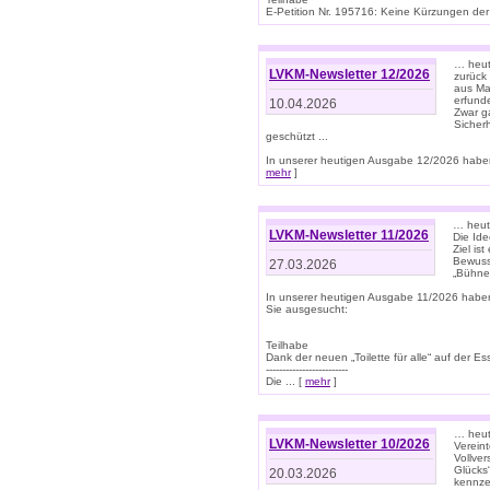
E-Petition Nr. 195716: Keine Kürzungen der E
… heute
LVKM-Newsletter 12/2026
zurück
aus Ma
erfund
10.04.2026
Zwar ga
Sicher
geschützt ...
In unserer heutigen Ausgabe 12/2026 haben
mehr
]
… heute
LVKM-Newsletter 11/2026
Die Ide
Ziel is
Bewuss
27.03.2026
„Bühne 
In unserer heutigen Ausgabe 11/2026 habe
Sie ausgesucht:
Teilhabe
Dank der neuen „Toilette für alle“ auf der Ess
-------------------------
Die ... [
mehr
]
… heute
LVKM-Newsletter 10/2026
Verein
Vollve
Glücks
20.03.2026
kennze