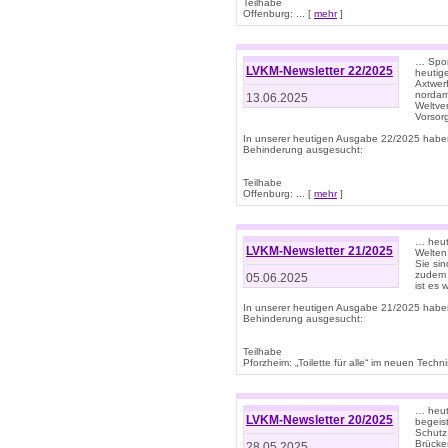
Teilhabe
Offenburg: ... [
mehr
]
… Spor
LVKM-Newsletter 22/2025
heutig
Axtwer
nordame
13.06.2025
Weltve
Vorsor
In unserer heutigen Ausgabe 22/2025 habe
Behinderung ausgesucht:
Teilhabe
Offenburg: ... [
mehr
]
… heute
LVKM-Newsletter 21/2025
Welten
Sie sin
zudem 
05.06.2025
ist es 
In unserer heutigen Ausgabe 21/2025 habe
Behinderung ausgesucht:
Teilhabe
Pforzheim: „Toilette für alle“ im neuen Techni
… heute
LVKM-Newsletter 20/2025
begeis
Schutz
Brücken
28.05.2025