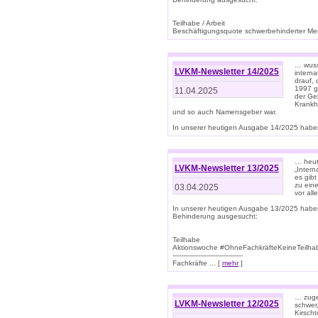
Teilhabe / Arbeit
Beschäftigungsquote schwerbehinderter Mens
… wuss
LVKM-Newsletter 14/2025
intern
drauf, 
1997 gi
11.04.2025
der Geb
Krankhe
und so auch Namensgeber war.
In unserer heutigen Ausgabe 14/2025 haben
… heut
LVKM-Newsletter 13/2025
„Intern
es gibt
zu eine
03.04.2025
vor all
In unserer heutigen Ausgabe 13/2025 habe
Behinderung ausgesucht:
Teilhabe
Aktionswoche #OhneFachkräfteKeineTeilh
---------------------------------
Fachkräfte ... [
mehr
]
… zuge
LVKM-Newsletter 12/2025
schwer
Kirscht