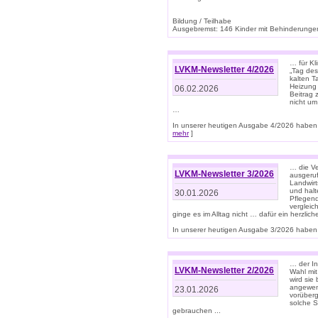
Bildung / Teilhabe
Ausgebremst: 146 Kinder mit Behinderungen
… für Kl
LVKM-Newsletter 4/2026
„Tag des
kalten T
Heizung 
06.02.2026
Beitrag 
nicht um
…
In unserer heutigen Ausgabe 4/2026 haben 
mehr
]
… die Ve
LVKM-Newsletter 3/2026
ausgeruf
Landwirt
und halt
30.01.2026
Pflegend
vergleic
ginge es im Alltag nicht … dafür ein herzlich
In unserer heutigen Ausgabe 3/2026 haben 
… der In
LVKM-Newsletter 2/2026
Wahl mit
wird si
angewend
23.01.2026
vorüberg
solche S
gebrauchen ...