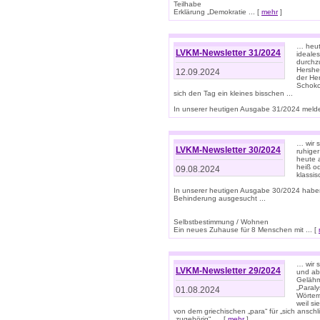
Teilhabe
Erklärung „Demokratie ... [
mehr
]
… heute
LVKM-Newsletter 31/2024
ideale
durchzu
Hershe
12.09.2024
der He
Schoko
sich den Tag ein kleines bisschen ...
In unserer heutigen Ausgabe 31/2024 melde
… wir 
LVKM-Newsletter 30/2024
ruhige
heute 
heiß od
09.08.2024
klassi
In unserer heutigen Ausgabe 30/2024 habe
Behinderung ausgesucht ...
Selbstbestimmung / Wohnen
Ein neues Zuhause für 8 Menschen mit ... [
… wir s
LVKM-Newsletter 29/2024
und ab 
Gelähm
„Paral
01.08.2024
Wörtern
weil si
von dem griechischen „para“ für „sich anschl
„zugehörig“, ... [
mehr
]