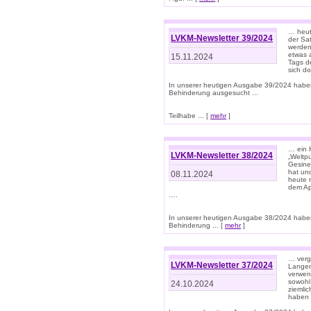
… heut
LVKM-Newsletter 39/2024
der Sa
werden
etwas 
15.11.2024
Tags de
sich d
In unserer heutigen Ausgabe 39/2024 habe
Behinderung ausgesucht ...
Teilhabe ... [
mehr
]
… ein 
LVKM-Newsletter 38/2024
„Weltpu
Gesine
hat und
08.11.2024
heute 
dem App
….
In unserer heutigen Ausgabe 38/2024 habe
Behinderung ... [
mehr
]
… verg
LVKM-Newsletter 37/2024
Langens
verwen
sowohl
24.10.2024
ziemlic
haben