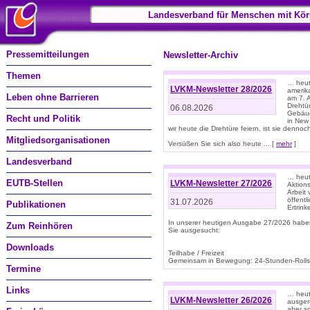
Landesverband für Menschen mit Kör
Pressemitteilungen
Newsletter-Archiv
Themen
… heute
LVKM-Newsletter 28/2026
amerik
Leben ohne Barrieren
am 7. 
Drehtür
06.08.2026
Gebäud
Recht und Politik
in New
wir heute die Drehtüre feiern, ist sie dennoch
Mitgliedsorganisationen
Versüßen Sie sich also heute ... [
mehr
]
Landesverband
… heut
EUTB-Stellen
LVKM-Newsletter 27/2026
Aktions
Arbeit
öffentl
31.07.2026
Publikationen
Ertrin
In unserer heutigen Ausgabe 27/2026 habe
Zum Reinhören
Sie ausgesucht:
Downloads
Teilhabe / Freizeit
Gemeinsam in Bewegung: 24-Stunden-Rollstu
Termine
Links
… heut
LVKM-Newsletter 26/2026
ausgere
aber s