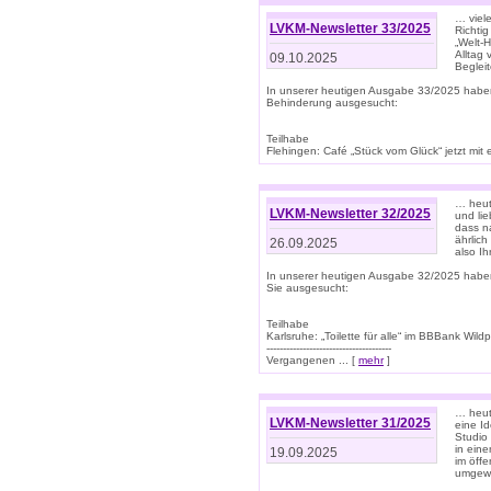
… viel
LVKM-Newsletter 33/2025
Richti
„Welt-
Alltag
09.10.2025
Beglei
In unserer heutigen Ausgabe 33/2025 habe
Behinderung ausgesucht:
Teilhabe
Flehingen: Café „Stück vom Glück“ jetzt mit ein
… heut
LVKM-Newsletter 32/2025
und lie
dass n
ährlich
26.09.2025
also Ih
In unserer heutigen Ausgabe 32/2025 habe
Sie ausgesucht:
Teilhabe
Karlsruhe: „Toilette für alle“ im BBBank Wildp
--------------------------------------
Vergangenen ... [
mehr
]
… heute
LVKM-Newsletter 31/2025
eine I
Studio
in ein
19.09.2025
im öff
umgew