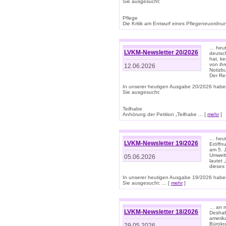
Sie ausgesucht:
Pflege
Die Kritik am Entwurf eines Pflegeneuordnung
… heute
LVKM-Newsletter 20/2026
deutsch
hat, k
von ih
12.06.2026
Notizb
Der Re
In unserer heutigen Ausgabe 20/2026 habe
Sie ausgesucht:
Teilhabe
Anhörung der Petition „Teilhabe ... [
mehr
]
… heute
LVKM-Newsletter 19/2026
Eröffn
am 5. 
Umwelt“
05.06.2026
lautet
dieses
In unserer heutigen Ausgabe 19/2026 habe
Sie ausgesucht: ... [
mehr
]
… an m
LVKM-Newsletter 18/2026
Deshal
amerik
Bürokra
29.05.2026