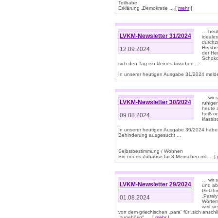
Teilhabe
Erklärung „Demokratie ... [
mehr
]
… heute
LVKM-Newsletter 31/2024
ideale
durchzu
Hershe
12.09.2024
der He
Schoko
sich den Tag ein kleines bisschen ...
In unserer heutigen Ausgabe 31/2024 melde
… wir 
LVKM-Newsletter 30/2024
ruhige
heute 
heiß od
09.08.2024
klassi
In unserer heutigen Ausgabe 30/2024 habe
Behinderung ausgesucht ...
Selbstbestimmung / Wohnen
Ein neues Zuhause für 8 Menschen mit ... [
… wir s
LVKM-Newsletter 29/2024
und ab 
Gelähm
„Paral
01.08.2024
Wörtern
weil si
von dem griechischen „para“ für „sich anschl
„zugehörig“, ... [
mehr
]