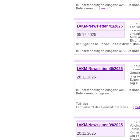
In unserer heutigen Ausgabe 42/2025 habe
Behinderung ... [
mehr
]
… heute
LVKM-Newsletter 41/2025
den Ver
dass et
engagie
05.12.2025
Auch u
Ehrena
dafür gibt es heute von uns ein dickes „dank
In unserer heutigen Ausgabe 41/2025 haben 
… heute
LVKM-Newsletter 40/2025
Informa
Gemein
tätig w
28.11.2025
Zeiten 
Tag zu
In unserer heutigen Ausgabe 40/2025 habe
Behinderung ausgesucht:
Teilhabe
Landratsamt des Rems-Murr-Kreises ... [
me
… heute
LVKM-Newsletter 39/2025
Verein
Fernse
Kommun
20.11.2025
von Fe
Themen 