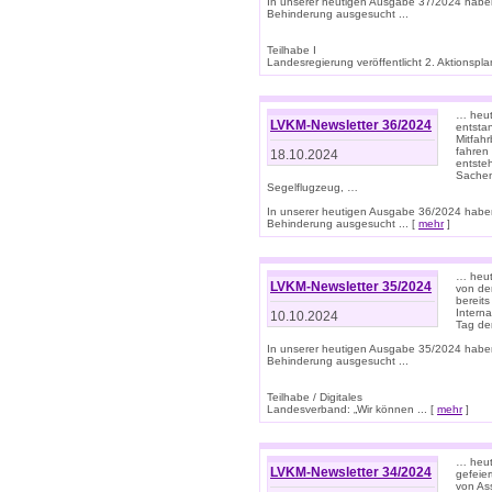
In unserer heutigen Ausgabe 37/2024 habe
Behinderung ausgesucht ...
Teilhabe I
Landesregierung veröffentlicht 2. Aktionsplan
… heute
LVKM-Newsletter 36/2024
entsta
Mitfah
fahren
18.10.2024
entste
Sachen
Segelflugzeug, …
In unserer heutigen Ausgabe 36/2024 habe
Behinderung ausgesucht ... [
mehr
]
… heute
LVKM-Newsletter 35/2024
von den
bereits
Interna
10.10.2024
Tag de
In unserer heutigen Ausgabe 35/2024 habe
Behinderung ausgesucht ...
Teilhabe / Digitales
Landesverband: „Wir können ... [
mehr
]
… heut
LVKM-Newsletter 34/2024
gefeier
von Ass