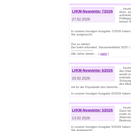
… heute 
LVKM-Newsletter 7/2026
dazu, au
aufmerks
Polklapp
27.02.2026
keinen W
In unserer heutigen Ausgabe 7/2026 haben
Sie ausgesucht:
Gut zu wissen
Der bvkm informiert: Steuermerkblatt 2025 /
-------------------------
Alle Jahre wieder ... [
mehr
]
… heute 
LVKM-Newsletter 6/2026
den Klas
wurde es
erstmals
20.02.2026
Schauspi
des Mode
mit für die Popularität des Gerichts …
In unserer heutigen Ausgabe 6/2026 haben 
… heute 
LVKM-Newsletter 5/2026
Ganz bew
exakt vo
Aktionst
13.02.2026
Bedeutun
In unserer heutigen Ausgabe 5/2026 haben
Sie ausgesucht: