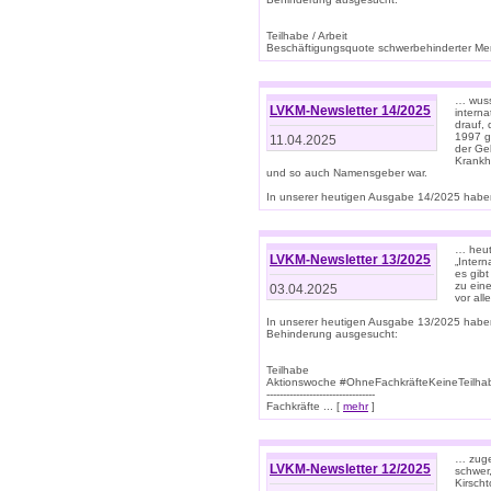
Teilhabe / Arbeit
Beschäftigungsquote schwerbehinderter Mens
… wuss
LVKM-Newsletter 14/2025
intern
drauf, 
1997 gi
11.04.2025
der Geb
Krankhe
und so auch Namensgeber war.
In unserer heutigen Ausgabe 14/2025 haben
… heut
LVKM-Newsletter 13/2025
„Intern
es gibt
zu eine
03.04.2025
vor all
In unserer heutigen Ausgabe 13/2025 habe
Behinderung ausgesucht:
Teilhabe
Aktionswoche #OhneFachkräfteKeineTeilh
---------------------------------
Fachkräfte ... [
mehr
]
… zuge
LVKM-Newsletter 12/2025
schwer
Kirscht