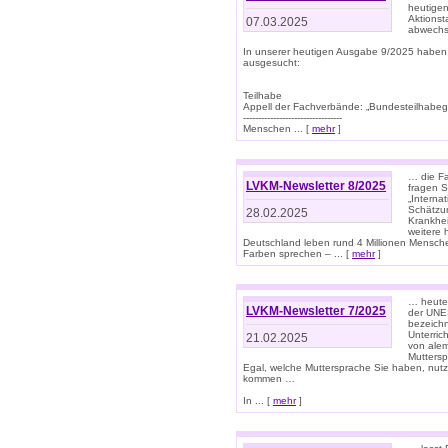
heutigen
Aktionst
07.03.2025
abwechs
In unserer heutigen Ausgabe 9/2025 haben
ausgesucht:
Teilhabe
Appell der Fachverbände: „Bundesteilhabeg
---------------------------------
Menschen ... [
mehr
]
… die Fa
LVKM-Newsletter 8/2025
fragen S
„Interna
Schätzun
28.02.2025
Krankhei
weitere 
Deutschland leben rund 4 Millionen Mensche
Farben sprechen – ... [
mehr
]
… heute 
LVKM-Newsletter 7/2025
der UNE
bezeichn
Unterric
21.02.2025
von alem
Muttersp
Egal, welche Muttersprache Sie haben, nutz
kommen …
In ... [
mehr
]