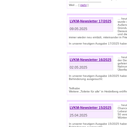
--------------------------------------
Weil ... [
mehr
]
… heut
LVKM-Newsletter 17/2025
wurde 
Außenm
Gründu
09.05.2025
Daraus
und di
immer wieder neu einlädt, miteinander in Fri
In unserer heutigen Ausgabe 17/2025 haben 
… heute
LVKM-Newsletter 16/2025
der Ge
gefeie
Nahrun
02.05.2025
Überfi
In unserer heutigen Ausgabe 16/2025 habe
Behinderung ausgesucht:
Teilhabe
Weitere „Toilette für alle“ in Heidelberg erö
… heute
LVKM-Newsletter 15/2025
Chance
Lebesn
50 ver
25.04.2025
Württem
In unserer heutigen Ausgabe 15/2025 habe
Behinderung ausgesucht: