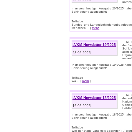
unterwe
In unserer heutigen Ausgabe 20/2025 habe
Behinderung ausgesucht:
Teilhabe
Bundes- und Landesbehindertenbeauftragte:
Menschen ... [
mehr
]
… heute
LVKM-Newsletter 19/2025
der Sau
Schild
allerd
23.05.2025
Organi
um auf
In unserer heutigen Ausgabe 19/2025 habe
Behinderung ausgesucht:
Teilhabe
Wo ... [
mehr
]
… heut
LVKM-Newsletter 18/2025
der au
Nation
Gemeins
16.05.2025
Solidar
In unserer heutigen Ausgabe 18/2025 habe
Behinderung ausgesucht:
Teilhabe
Weil der Stadt (Landkreis Böblingen): „Toilette