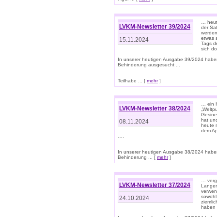
… heut
LVKM-Newsletter 39/2024
der Sa
werden
etwas 
15.11.2024
Tags de
sich d
In unserer heutigen Ausgabe 39/2024 habe
Behinderung ausgesucht ...
Teilhabe ... [
mehr
]
… ein 
LVKM-Newsletter 38/2024
„Weltpu
Gesine
hat und
08.11.2024
heute 
dem App
….
In unserer heutigen Ausgabe 38/2024 habe
Behinderung ... [
mehr
]
… verg
LVKM-Newsletter 37/2024
Langens
verwen
sowohl
24.10.2024
ziemlic
haben