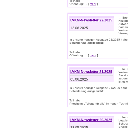
Teilhabe
Offenburg: ... [
mehr
]
… Spor
LVKM-Newsletter 22/2025
heutig
Axtwer
nordame
13.06.2025
Weltve
Vorsor
In unserer heutigen Ausgabe 22/2025 habe
Behinderung ausgesucht:
Teilhabe
Offenburg: ... [
mehr
]
… heute
LVKM-Newsletter 21/2025
Welten
Sie sin
zudem 
05.06.2025
ist es 
In unserer heutigen Ausgabe 21/2025 habe
Behinderung ausgesucht:
Teilhabe
Pforzheim: „Toilette für alle“ im neuen Techni
… heute
LVKM-Newsletter 20/2025
begeis
Schutz
Brücken
28.05.2025