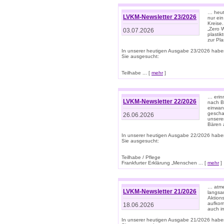
… heute
LVKM-Newsletter 23/2026
nur ein
Kreise
„Zero 
03.07.2026
plastik
zur Pla
In unserer heutigen Ausgabe 23/2026 habe
Sie ausgesucht:
Teilhabe ... [
mehr
]
… erin
LVKM-Newsletter 22/2026
nach B
einwan
gescha
26.06.2026
unsere
Bären a
In unserer heutigen Ausgabe 22/2026 habe
Sie ausgesucht:
Teilhabe / Pflege
Frankfurter Erklärung „Menschen ... [
mehr
]
… atme
LVKM-Newsletter 21/2026
langsa
Aktion
aufkom
18.06.2026
auch i
In unserer heutigen Ausgabe 21/2026 habe