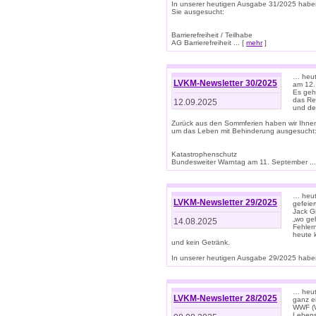
In unserer heutigen Ausgabe 31/2025 habe
Sie ausgesucht:
Barrierefreiheit / Teilhabe
AG Barrierefreiheit ... [
mehr
]
… heut
LVKM-Newsletter 30/2025
am 12.
Es geh
das Rec
12.09.2025
und de
Zurück aus den Sommferien haben wir Ihne
um das Leben mit Behinderung ausgesucht
Katastrophenschutz
Bundesweiter Warntag am 11. September ...
… heute
LVKM-Newsletter 29/2025
gefeie
Jack Gi
„wo ge
14.08.2025
Fehler
heute 
und kein Getränk.
In unserer heutigen Ausgabe 29/2025 haben
… heute
LVKM-Newsletter 28/2025
ganz e
WWF (W
Lebens