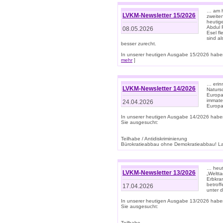
… am h
LVKM-Newsletter 15/2026
zweite
heutige
Abdul R
08.05.2026
Esel f
sind a
besser zurecht.
In unserer heutigen Ausgabe 15/2026 haben
mehr
]
… erin
LVKM-Newsletter 14/2026
Natursc
Europa
immate
24.04.2026
Europa
In unserer heutigen Ausgabe 14/2026 habe
Sie ausgesucht:
Teilhabe / Antidiskriminierung
Bürokratieabbau ohne Demokratieabbau! Land
… heut
LVKM-Newsletter 13/2026
„Weltta
Erbkran
betroff
17.04.2026
unter d
In unserer heutigen Ausgabe 13/2026 habe
Sie ausgesucht:
Teilhabe