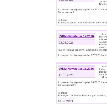
wir als
Bürok
In unserer heutigen Ausgabe 18/2026 habe
Sie ausgesucht:
Teilhabe
Bürokratieabbau: Fällt der Posten der Land
… heut
LVKM-Newsletter 17/2026
Die Fr
mindes
Ausbild
22.05.2026
Bäderbe
davon.
Tag im Freibad (oder im Hallenbad) ermöglic
In unserer heutigen Ausgabe 17/2026 haben
… heute
LVKM-Newsletter 16/2026
haben 
Bedeut
erinner
15.05.2026
„Bildun
In unserer heutigen Ausgabe 16/2026 habe
Sie ausgesucht:
Teilhabe
Böblingen: Im Neuen Rathaus gibt es eine „Toi
-------------------------
Es ... [
mehr
]