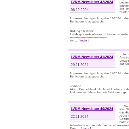
LVKM-Newsletter 42/2024
beginn
gestern
der Hof
06.12.2024
würden
In unserer heutigen Ausgabe 42/2024 habe
Behinderung ausgesucht:
Bildung / Teilhabe
Landespressekonferenz: „Inklusion ist mehr 
-------------------------------------------
Am ... [
mehr
]
… heute
LVKM-Newsletter 41/2024
Ameise
Umwelt
das Übe
29.11.2024
In unserer heutigen Ausgabe 41/2024 habe
Behinderung ausgesucht ...
Teilhabe
Aktion Deutschland hilft: Abschlussberic
Inklusion von Menschen mit Behinderungen (P
… „San
LVKM-Newsletter 40/2024
Klar, 
das die
„Gute-
22.11.2024
Geburt
hatte 
Adlershof – und natürlich nur in schwarz-w
Figur ... [
mehr
]