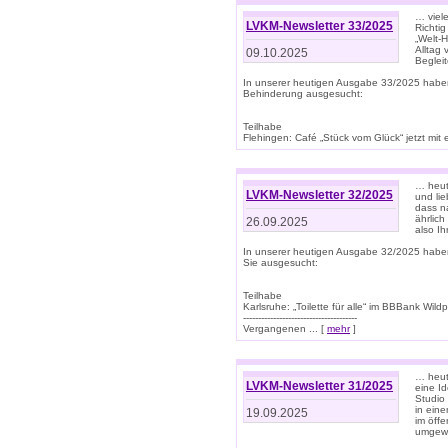
… viel
LVKM-Newsletter 33/2025
Richti
„Welt-
Alltag
09.10.2025
Beglei
In unserer heutigen Ausgabe 33/2025 habe
Behinderung ausgesucht:
Teilhabe
Flehingen: Café „Stück vom Glück“ jetzt mit ein
… heut
LVKM-Newsletter 32/2025
und lie
dass n
ährlich
26.09.2025
also Ih
In unserer heutigen Ausgabe 32/2025 habe
Sie ausgesucht:
Teilhabe
Karlsruhe: „Toilette für alle“ im BBBank Wildp
--------------------------------------
Vergangenen ... [
mehr
]
… heute
LVKM-Newsletter 31/2025
eine I
Studio
in ein
19.09.2025
im öff
umgew