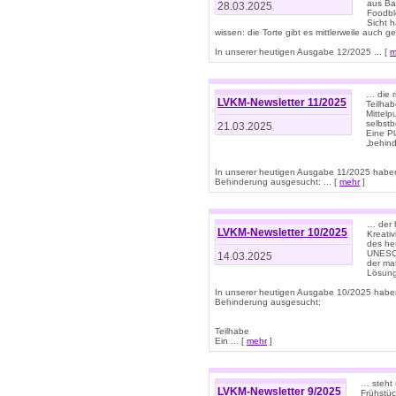
aus Ba
28.03.2025
Foodbl
Sicht h
wissen: die Torte gibt es mittlerweile auch g
In unserer heutigen Ausgabe 12/2025 ... [
m
… die r
LVKM-Newsletter 11/2025
Teilha
Mittelp
selbstb
21.03.2025
Eine Pl
„behind
In unserer heutigen Ausgabe 11/2025 habe
Behinderung ausgesucht: ... [
mehr
]
… der 
LVKM-Newsletter 10/2025
Kreati
des heu
UNESCO 
14.03.2025
der ma
Lösung
In unserer heutigen Ausgabe 10/2025 habe
Behinderung ausgesucht:
Teilhabe
Ein ... [
mehr
]
… steht 
LVKM-Newsletter 9/2025
Frühstüc