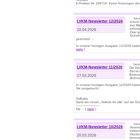
E-Petition Nr. 195716: Keine Kürzungen der E
… heute
LVKM-Newsletter 12/2026
zurück
aus Ma
erfund
10.04.2026
Zwar ga
Sicher
geschützt ...
In unserer heutigen Ausgabe 12/2026 haben
mehr
]
… heute
LVKM-Newsletter 11/2026
Die Ide
Ziel is
Bewuss
27.03.2026
„Bühne 
In unserer heutigen Ausgabe 11/2026 habe
Sie ausgesucht:
Teilhabe
Dank der neuen „Toilette für alle“ auf der Ess
-------------------------
Die ... [
mehr
]
… heute
LVKM-Newsletter 10/2026
Verein
Vollve
Glücks
20.03.2026
kennze