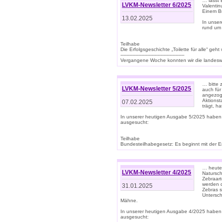
… lasst 
LVKM-Newsletter 6/2025
Valentin
Einem B
13.02.2025
In unse
rund um
Teilhabe
Die Erfolgsgeschichte „Toilette für alle“ geht
-------------------------------------------
Vergangene Woche konnten wir die landeswe
… bitte 
LVKM-Newsletter 5/2025
auch für
angezoge
Aktionst
07.02.2025
trägt, h
In unserer heutigen Ausgabe 5/2025 haben
ausgesucht:
Teilhabe
Bundesteilhabegesetz: Es beginnt mit der Erm
… heute 
LVKM-Newsletter 4/2025
Natursch
Zebraart
werden d
31.01.2025
Zebras s
Untersch
Mähne.
In unserer heutigen Ausgabe 4/2025 haben
ausgesucht: