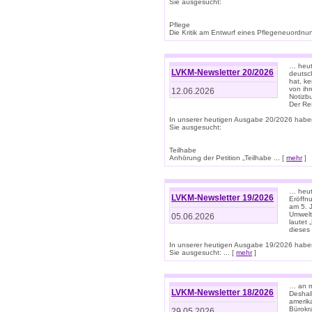
Sie ausgesucht:
Pflege
Die Kritik am Entwurf eines Pflegeneuordnung
… heute
LVKM-Newsletter 20/2026
deutsch
hat, k
von ih
12.06.2026
Notizb
Der Re
In unserer heutigen Ausgabe 20/2026 habe
Sie ausgesucht:
Teilhabe
Anhörung der Petition „Teilhabe ... [
mehr
]
… heute
LVKM-Newsletter 19/2026
Eröffn
am 5. 
Umwelt“
05.06.2026
lautet
dieses
In unserer heutigen Ausgabe 19/2026 habe
Sie ausgesucht: ... [
mehr
]
… an m
LVKM-Newsletter 18/2026
Deshal
amerik
Bürokra
29.05.2026