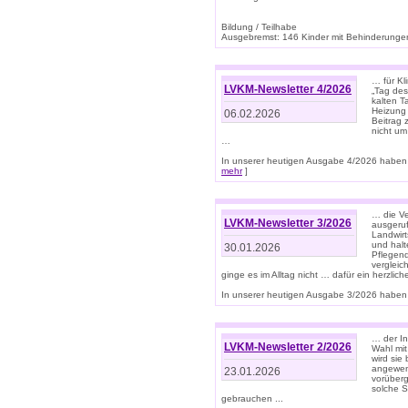
Bildung / Teilhabe
Ausgebremst: 146 Kinder mit Behinderungen
… für Kl
LVKM-Newsletter 4/2026
„Tag des
kalten T
Heizung 
06.02.2026
Beitrag 
nicht um
…
In unserer heutigen Ausgabe 4/2026 haben 
mehr
]
… die Ve
LVKM-Newsletter 3/2026
ausgeruf
Landwirt
und halt
30.01.2026
Pflegend
vergleic
ginge es im Alltag nicht … dafür ein herzlich
In unserer heutigen Ausgabe 3/2026 haben 
… der In
LVKM-Newsletter 2/2026
Wahl mit
wird si
angewend
23.01.2026
vorüberg
solche S
gebrauchen ...