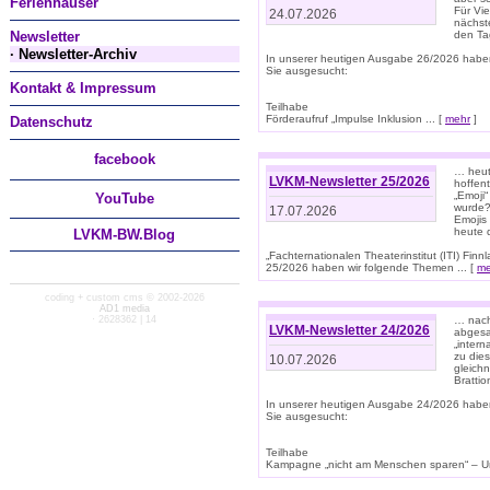
Ferienhäuser
Für Vi
24.07.2026
nächst
Newsletter
den T
· Newsletter-Archiv
In unserer heutigen Ausgabe 26/2026 habe
Sie ausgesucht:
Kontakt & Impressum
Teilhabe
Förderaufruf „Impulse Inklusion ... [
mehr
]
Datenschutz
facebook
… heut
LVKM-Newsletter 25/2026
hoffent
„Emoji“
You
Tube
wurde?
17.07.2026
Emojis 
heute 
LVKM-BW.Blog
„Fachternationalen Theaterinstitut (ITI) Fi
25/2026 haben wir folgende Themen ... [
me
coding + custom cms © 2002-2026
AD1 media
· 2628362 | 14
… nach
LVKM-Newsletter 24/2026
abgesag
„intern
zu dies
10.07.2026
gleich
Brattio
In unserer heutigen Ausgabe 24/2026 habe
Sie ausgesucht:
Teilhabe
Kampagne „nicht am Menschen sparen“ – Un