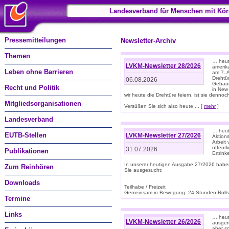
Landesverband für Menschen mit Kör
Pressemitteilungen
Newsletter-Archiv
Themen
… heute
LVKM-Newsletter 28/2026
amerik
Leben ohne Barrieren
am 7. 
Drehtür
06.08.2026
Gebäud
Recht und Politik
in New
wir heute die Drehtüre feiern, ist sie dennoch
Mitgliedsorganisationen
Versüßen Sie sich also heute ... [
mehr
]
Landesverband
… heut
EUTB-Stellen
LVKM-Newsletter 27/2026
Aktions
Arbeit
öffentl
31.07.2026
Publikationen
Ertrin
In unserer heutigen Ausgabe 27/2026 habe
Zum Reinhören
Sie ausgesucht:
Downloads
Teilhabe / Freizeit
Gemeinsam in Bewegung: 24-Stunden-Rollstu
Termine
Links
… heut
LVKM-Newsletter 26/2026
ausgere
aber s