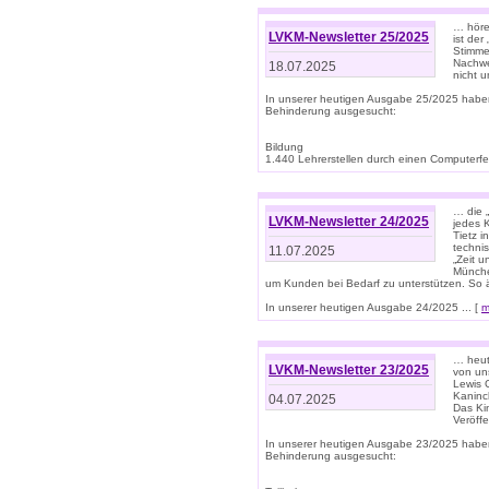
… höre
LVKM-Newsletter 25/2025
ist der
Stimme
Nachwe
18.07.2025
nicht 
In unserer heutigen Ausgabe 25/2025 habe
Behinderung ausgesucht:
Bildung
1.440 Lehrerstellen durch einen Computerfeh
… die 
LVKM-Newsletter 24/2025
jedes 
Tietz i
techni
11.07.2025
„Zeit 
Münche
um Kunden bei Bedarf zu unterstützen. So 
In unserer heutigen Ausgabe 24/2025 ... [
m
… heute
LVKM-Newsletter 23/2025
von uns
Lewis C
Kaninc
04.07.2025
Das Kin
Veröff
In unserer heutigen Ausgabe 23/2025 habe
Behinderung ausgesucht: