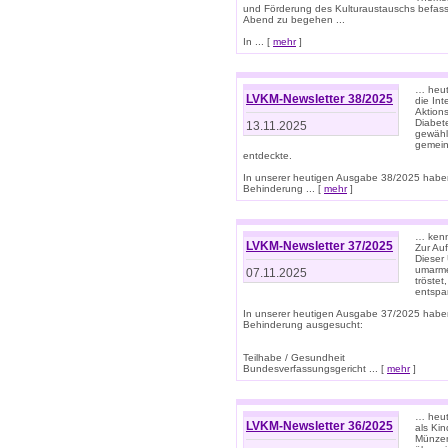
und Förderung des Kulturaustauschs befasse
Abend zu begehen ...
In ... [
mehr
]
… heut
LVKM-Newsletter 38/2025
die In
Aktions
Diabet
13.11.2025
gewählt
gemein
entdeckte.
In unserer heutigen Ausgabe 38/2025 habe
Behinderung ... [
mehr
]
… kenne
LVKM-Newsletter 37/2025
Zur Au
Dieser 
umarme
07.11.2025
tröste
entspa
In unserer heutigen Ausgabe 37/2025 habe
Behinderung ausgesucht:
Teilhabe / Gesundheit
Bundesverfassungsgericht ... [
mehr
]
… heute
LVKM-Newsletter 36/2025
als Kin
Münzen