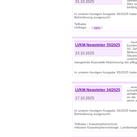
überre
31.10.2025
Idee w
befähi
In unserer heutigen Ausgabe 36/2025 habe
Behinderung ausgesucht:
Teilhabe
Umfrage: ... [
mehr
]
… heute
LVKM-Newsletter 35/2025
bundesw
50. Jah
Meilen
23.10.2025
Situati
unsicht
mangelnde finanzielle Absicherung der pfleg
In unserer heutigen Ausgabe 35/2025 haben
… wuss
LVKM-Newsletter 34/2025
schnel
abfalle
an die 
17.10.2025
wenn s
In unserer heutigen Ausgabe 34/2025 habe
Behinderung ausgesucht:
Teilhabe / Katastrophenschutz
inklusive Katastrophenvorsorge: Landesregie