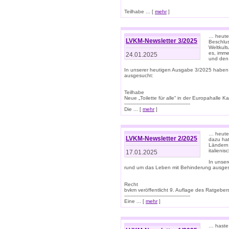
Teilhabe ... [
mehr
]
… heute 
LVKM-Newsletter 3/2025
Beschlu
Weltkult
es, imme
24.01.2025
und den 
In unserer heutigen Ausgabe 3/2025 haben
ausgesucht:
Teilhabe
Neue „Toilette für alle“ in der Europahalle Ka
-------------------------------------------
Die ... [
mehr
]
… heute 
LVKM-Newsletter 2/2025
dazu hat
Ländern 
italieni
17.01.2025
In unse
rund um das Leben mit Behinderung ausges
Recht
bvkm veröffentlicht 9. Auflage des Ratgeb
-------------------------------------------
Eine ... [
mehr
]
… haste 