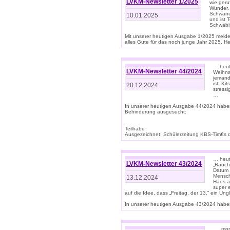
LVKM-Newsletter 1/2025
wie geru
Wunder, 
Schwanen
10.01.2025
und ist 
Schwäbi
Mit unserer heutigen Ausgabe 1/2025 meld
alles Gute für das noch junge Jahr 2025. H
… heute
LVKM-Newsletter 44/2024
Weihna
jemand
ist. K
20.12.2024
stress
…
In unserer heutigen Ausgabe 44/2024 habe
Behinderung ausgesucht:
Teilhabe
Ausgezeichnet: Schülerzeitung KBS-Tim€s de
… heute
LVKM-Newsletter 43/2024
„Rauch
Datum 
Mensch
13.12.2024
Haus au
super 
auf die Idee, dass „Freitag, der 13.“ ein Un
In unserer heutigen Ausgabe 43/2024 haben 
… „mor