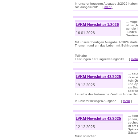
In unserer heutigen Ausgabe 2/2026 haben
Sie ausgesucht: ... [
mehr
]
… mögen 
LVKM-Newsletter 1/2026
ist der 
wer die 
Funden b
16.01.2026
Gewürze 
Mit unserer heutigen Ausgabe 1/2026 starte
Themen rund um das Leben mit Behinderun
Teilhabe
Leistungen der Eingliederungshilfe ... [
mehr
… heut
LVKM-Newsletter 43/2025
dass s
kein G
und Äp
19.12.2025
als Bau
aber sc
Lauscha das historische Zentrum für die He
In unserer heutigen Ausgabe ... [
mehr
]
… kenn
LVKM-Newsletter 42/2025
prüfen
gechec
ist am
12.12.2025
Spätest
Gästen 
Mikro sprechen ...