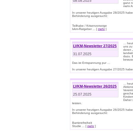
08.08.2025
ganz n
mehr A
In unserer heutigen Ausgabe 28/2025 habe
Behinderung ausgesucht:
Teilhabe / Krisenvorsorge
lvkm-Ratgeber ... [
mehr
]
… heut
LVKM-Newsletter 27/2025
uns zu
deren „
landwi
31.07.2025
dazu. E
bewusst
Das ist Entspannung pur …
In unserer heutigen Ausgabe 27/2025 haben
… heute
LVKM-Newsletter 26/2025
Aktion
Verein
gescha
25.07.2025
Kinder
Daher s
leisten.
In unserer heutigen Ausgabe 26/2025 habe
Behinderung ausgesucht:
Barrierefreiheit
Studie ... [
mehr
]