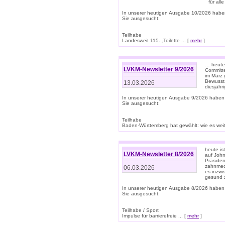
für all
In unserer heutigen Ausgabe 10/2026 habe
Sie ausgesucht:
Teilhabe
Landesweit 115. „Toilette ... [
mehr
]
… heute 
LVKM-Newsletter 9/2026
Committe
im März 
Bewussts
13.03.2026
diesjähr
In unserer heutigen Ausgabe 9/2026 haben
Sie ausgesucht:
Teilhabe
Baden-Württemberg hat gewählt: wie es weite
heute is
LVKM-Newsletter 8/2026
auf Joh
Präsiden
zahnmedi
06.03.2026
es inzwi
gesund z
In unserer heutigen Ausgabe 8/2026 haben
Sie ausgesucht:
Teilhabe / Sport
Impulse für barrierefreie ... [
mehr
]