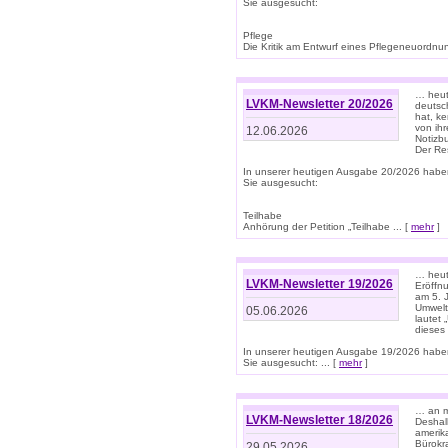
Sie ausgesucht:
Pflege
Die Kritik am Entwurf eines Pflegeneuordnung
… heute
LVKM-Newsletter 20/2026
deutsch
hat, k
von ih
12.06.2026
Notizb
Der Re
In unserer heutigen Ausgabe 20/2026 habe
Sie ausgesucht:
Teilhabe
Anhörung der Petition „Teilhabe ... [
mehr
]
… heute
LVKM-Newsletter 19/2026
Eröffn
am 5. 
Umwelt“
05.06.2026
lautet
dieses
In unserer heutigen Ausgabe 19/2026 habe
Sie ausgesucht: ... [
mehr
]
… an m
LVKM-Newsletter 18/2026
Deshal
amerik
Bürokra
29.05.2026