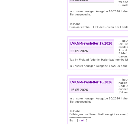
wir als
Bürok
In unserer heutigen Ausgabe 18/2026 habe
Sie ausgesucht:
Teilhabe
Bürokratieabbau: Fällt der Posten der Land
… heut
LVKM-Newsletter 17/2026
Die Fr
mindes
Ausbild
22.05.2026
Bäderbe
davon.
Tag im Freibad (oder im Hallenbad) ermöglic
In unserer heutigen Ausgabe 17/2026 haben
… heute
LVKM-Newsletter 16/2026
haben 
Bedeut
erinner
15.05.2026
„Bildun
In unserer heutigen Ausgabe 16/2026 habe
Sie ausgesucht:
Teilhabe
Böblingen: Im Neuen Rathaus gibt es eine „Toi
-------------------------
Es ... [
mehr
]