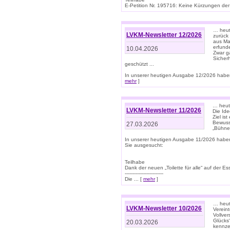
E-Petition Nr. 195716: Keine Kürzungen der E
… heute
LVKM-Newsletter 12/2026
zurück
aus Ma
erfund
10.04.2026
Zwar ga
Sicher
geschützt ...
In unserer heutigen Ausgabe 12/2026 haben
mehr
]
… heute
LVKM-Newsletter 11/2026
Die Ide
Ziel is
Bewuss
27.03.2026
„Bühne 
In unserer heutigen Ausgabe 11/2026 habe
Sie ausgesucht:
Teilhabe
Dank der neuen „Toilette für alle“ auf der Ess
-------------------------
Die ... [
mehr
]
… heute
LVKM-Newsletter 10/2026
Verein
Vollve
Glücks
20.03.2026
kennze