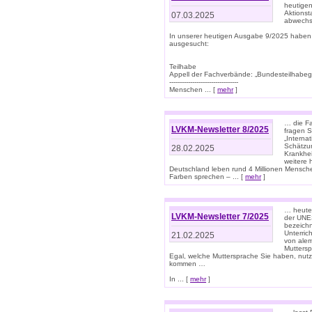
heutigen
Aktionst
07.03.2025
abwechs
In unserer heutigen Ausgabe 9/2025 haben
ausgesucht:
Teilhabe
Appell der Fachverbände: „Bundesteilhabeg
---------------------------------
Menschen ... [
mehr
]
… die Fa
LVKM-Newsletter 8/2025
fragen S
„Interna
Schätzun
28.02.2025
Krankhei
weitere 
Deutschland leben rund 4 Millionen Mensche
Farben sprechen – ... [
mehr
]
… heute 
LVKM-Newsletter 7/2025
der UNE
bezeichn
Unterric
21.02.2025
von alem
Muttersp
Egal, welche Muttersprache Sie haben, nutz
kommen …
In ... [
mehr
]