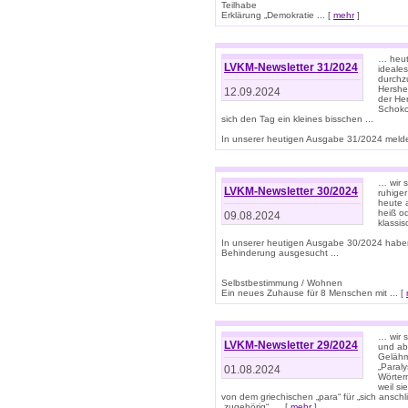
Teilhabe
Erklärung „Demokratie ... [
mehr
]
… heute
LVKM-Newsletter 31/2024
ideale
durchzu
Hershe
12.09.2024
der He
Schoko
sich den Tag ein kleines bisschen ...
In unserer heutigen Ausgabe 31/2024 melde
… wir 
LVKM-Newsletter 30/2024
ruhige
heute 
heiß od
09.08.2024
klassi
In unserer heutigen Ausgabe 30/2024 habe
Behinderung ausgesucht ...
Selbstbestimmung / Wohnen
Ein neues Zuhause für 8 Menschen mit ... [
… wir s
LVKM-Newsletter 29/2024
und ab 
Gelähm
„Paral
01.08.2024
Wörtern
weil si
von dem griechischen „para“ für „sich anschl
„zugehörig“, ... [
mehr
]