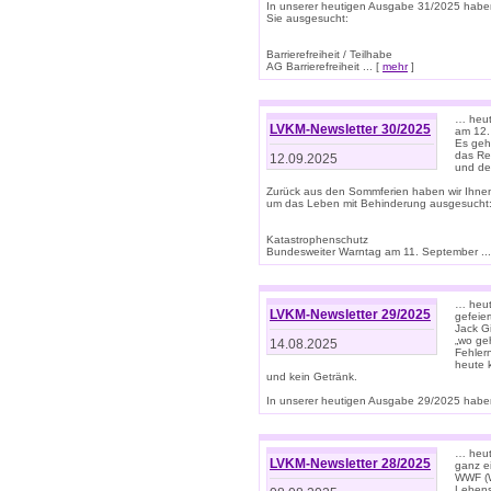
In unserer heutigen Ausgabe 31/2025 habe
Sie ausgesucht:
Barrierefreiheit / Teilhabe
AG Barrierefreiheit ... [
mehr
]
… heut
LVKM-Newsletter 30/2025
am 12.
Es geh
das Rec
12.09.2025
und de
Zurück aus den Sommferien haben wir Ihne
um das Leben mit Behinderung ausgesucht
Katastrophenschutz
Bundesweiter Warntag am 11. September ...
… heute
LVKM-Newsletter 29/2025
gefeie
Jack Gi
„wo ge
14.08.2025
Fehler
heute 
und kein Getränk.
In unserer heutigen Ausgabe 29/2025 haben
… heute
LVKM-Newsletter 28/2025
ganz e
WWF (W
Lebens