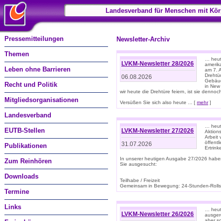
Landesverband für Menschen mit Kör
Pressemitteilungen
Newsletter-Archiv
Themen
… heute
LVKM-Newsletter 28/2026
amerik
Leben ohne Barrieren
am 7. 
Drehtür
06.08.2026
Gebäud
Recht und Politik
in New
wir heute die Drehtüre feiern, ist sie dennoch
Mitgliedsorganisationen
Versüßen Sie sich also heute ... [
mehr
]
Landesverband
… heut
EUTB-Stellen
LVKM-Newsletter 27/2026
Aktions
Arbeit
öffentl
31.07.2026
Publikationen
Ertrin
In unserer heutigen Ausgabe 27/2026 habe
Zum Reinhören
Sie ausgesucht:
Downloads
Teilhabe / Freizeit
Gemeinsam in Bewegung: 24-Stunden-Rollstu
Termine
Links
… heut
LVKM-Newsletter 26/2026
ausgere
aber s