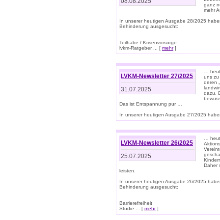
08.08.2025
ganz n
mehr A
In unserer heutigen Ausgabe 28/2025 habe
Behinderung ausgesucht:
Teilhabe / Krisenvorsorge
lvkm-Ratgeber ... [
mehr
]
… heut
LVKM-Newsletter 27/2025
uns zu
deren „
landwi
31.07.2025
dazu. E
bewusst
Das ist Entspannung pur …
In unserer heutigen Ausgabe 27/2025 haben
… heute
LVKM-Newsletter 26/2025
Aktion
Verein
gescha
25.07.2025
Kinder
Daher s
leisten.
In unserer heutigen Ausgabe 26/2025 habe
Behinderung ausgesucht:
Barrierefreiheit
Studie ... [
mehr
]