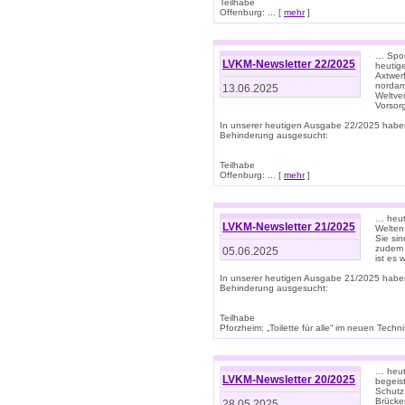
Teilhabe
Offenburg: ... [
mehr
]
… Spor
LVKM-Newsletter 22/2025
heutig
Axtwer
nordame
13.06.2025
Weltve
Vorsor
In unserer heutigen Ausgabe 22/2025 habe
Behinderung ausgesucht:
Teilhabe
Offenburg: ... [
mehr
]
… heute
LVKM-Newsletter 21/2025
Welten
Sie sin
zudem 
05.06.2025
ist es 
In unserer heutigen Ausgabe 21/2025 habe
Behinderung ausgesucht:
Teilhabe
Pforzheim: „Toilette für alle“ im neuen Techni
… heute
LVKM-Newsletter 20/2025
begeis
Schutz
Brücken
28.05.2025