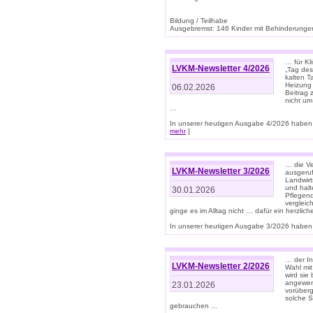
Bildung / Teilhabe
Ausgebremst: 146 Kinder mit Behinderungen
… für Kl
LVKM-Newsletter 4/2026
„Tag des
kalten T
Heizung 
06.02.2026
Beitrag 
nicht um
…
In unserer heutigen Ausgabe 4/2026 haben 
mehr
]
… die Ve
LVKM-Newsletter 3/2026
ausgeruf
Landwirt
und halt
30.01.2026
Pflegend
vergleic
ginge es im Alltag nicht … dafür ein herzlich
In unserer heutigen Ausgabe 3/2026 haben 
… der In
LVKM-Newsletter 2/2026
Wahl mit
wird si
angewend
23.01.2026
vorüberg
solche S
gebrauchen ...