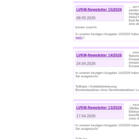
… am h
LVKM-Newsletter 15/2026
zweite
heutige
Abdul R
08.05.2026
Esel f
sind a
besser zurecht.
In unserer heutigen Ausgabe 15/2026 haben
mehr
]
… erin
LVKM-Newsletter 14/2026
Natursc
Europa
immate
24.04.2026
Europa
In unserer heutigen Ausgabe 14/2026 habe
Sie ausgesucht:
Teilhabe / Antidiskriminierung
Bürokratieabbau ohne Demokratieabbau! Land
… heut
LVKM-Newsletter 13/2026
„Weltta
Erbkran
betroff
17.04.2026
unter d
In unserer heutigen Ausgabe 13/2026 habe
Sie ausgesucht:
Teilhabe