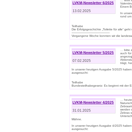
… lasst 
LVKM-Newsletter 6/2025
Valentin
Einem B
13.02.2025
In unse
rund um
Teilhabe
Die Erfolgsgeschichte „Toilette für alle“ geht
-------------------------------------------
Vergangene Woche konnten wir die landeswe
… bitte 
LVKM-Newsletter 5/2025
auch für
angezoge
Aktionst
07.02.2025
trägt, h
In unserer heutigen Ausgabe 5/2025 haben
ausgesucht:
Teilhabe
Bundesteilhabegesetz: Es beginnt mit der Erm
… heute 
LVKM-Newsletter 4/2025
Natursch
Zebraart
werden d
31.01.2025
Zebras s
Untersch
Mähne.
In unserer heutigen Ausgabe 4/2025 haben
ausgesucht: