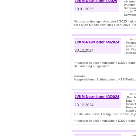
LVKM-Newsletter 1/2025
wie geru
Wunder, 
Schwanen
10.01.2025
und ist 
Schwäbi
Mit unserer heutigen Ausgabe 1/2025 meld
alles Gute für das noch junge Jahr 2025. H
… heute
LVKM-Newsletter 44/2024
Weihna
jemand
ist. K
20.12.2024
stress
…
In unserer heutigen Ausgabe 44/2024 habe
Behinderung ausgesucht:
Teilhabe
Ausgezeichnet: Schülerzeitung KBS-Tim€s de
… heute
LVKM-Newsletter 43/2024
„Rauch
Datum 
Mensch
13.12.2024
Haus au
super 
auf die Idee, dass „Freitag, der 13.“ ein Un
In unserer heutigen Ausgabe 43/2024 haben 
… „mor