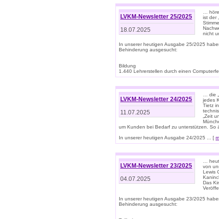
… höre
LVKM-Newsletter 25/2025
ist der
Stimme
Nachwe
18.07.2025
nicht 
In unserer heutigen Ausgabe 25/2025 habe
Behinderung ausgesucht:
Bildung
1.440 Lehrerstellen durch einen Computerfeh
… die 
LVKM-Newsletter 24/2025
jedes 
Tietz i
techni
11.07.2025
„Zeit 
Münche
um Kunden bei Bedarf zu unterstützen. So 
In unserer heutigen Ausgabe 24/2025 ... [
m
… heute
LVKM-Newsletter 23/2025
von uns
Lewis C
Kaninc
04.07.2025
Das Kin
Veröff
In unserer heutigen Ausgabe 23/2025 habe
Behinderung ausgesucht: