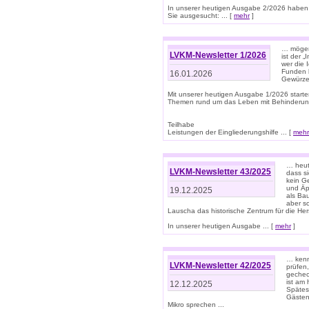
In unserer heutigen Ausgabe 2/2026 haben
Sie ausgesucht: ... [
mehr
]
… mögen 
LVKM-Newsletter 1/2026
ist der 
wer die 
Funden b
16.01.2026
Gewürze 
Mit unserer heutigen Ausgabe 1/2026 starte
Themen rund um das Leben mit Behinderun
Teilhabe
Leistungen der Eingliederungshilfe ... [
mehr
… heut
LVKM-Newsletter 43/2025
dass s
kein G
und Äp
19.12.2025
als Bau
aber sc
Lauscha das historische Zentrum für die He
In unserer heutigen Ausgabe ... [
mehr
]
… kenn
LVKM-Newsletter 42/2025
prüfen
gechec
ist am
12.12.2025
Spätest
Gästen 
Mikro sprechen ...