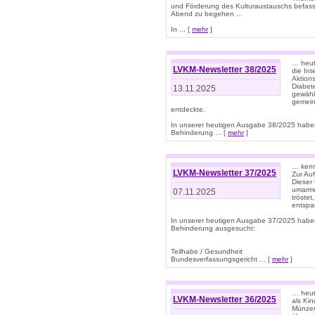
und Förderung des Kulturaustauschs befasse
Abend zu begehen ...
In ... [
mehr
]
… heut
LVKM-Newsletter 38/2025
die In
Aktions
Diabet
13.11.2025
gewählt
gemein
entdeckte.
In unserer heutigen Ausgabe 38/2025 habe
Behinderung ... [
mehr
]
… kenne
LVKM-Newsletter 37/2025
Zur Au
Dieser 
umarme
07.11.2025
tröste
entspa
In unserer heutigen Ausgabe 37/2025 habe
Behinderung ausgesucht:
Teilhabe / Gesundheit
Bundesverfassungsgericht ... [
mehr
]
… heute
LVKM-Newsletter 36/2025
als Kin
Münzen