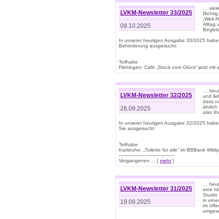
… viel
LVKM-Newsletter 33/2025
Richti
„Welt-
Alltag
09.10.2025
Beglei
In unserer heutigen Ausgabe 33/2025 habe
Behinderung ausgesucht:
Teilhabe
Flehingen: Café „Stück vom Glück“ jetzt mit ein
… heut
LVKM-Newsletter 32/2025
und lie
dass n
ährlich
26.09.2025
also Ih
In unserer heutigen Ausgabe 32/2025 habe
Sie ausgesucht:
Teilhabe
Karlsruhe: „Toilette für alle“ im BBBank Wildp
--------------------------------------
Vergangenen ... [
mehr
]
… heute
LVKM-Newsletter 31/2025
eine I
Studio
in ein
19.09.2025
im öff
umgew