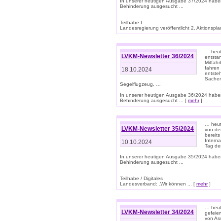
In unserer heutigen Ausgabe 37/2024 habe
Behinderung ausgesucht ...
Teilhabe I
Landesregierung veröffentlicht 2. Aktionsplan
… heute
LVKM-Newsletter 36/2024
entsta
Mitfah
fahren
18.10.2024
entste
Sachen
Segelflugzeug, …
In unserer heutigen Ausgabe 36/2024 habe
Behinderung ausgesucht ... [
mehr
]
… heute
LVKM-Newsletter 35/2024
von den
bereits
Interna
10.10.2024
Tag de
In unserer heutigen Ausgabe 35/2024 habe
Behinderung ausgesucht ...
Teilhabe / Digitales
Landesverband: „Wir können ... [
mehr
]
… heut
LVKM-Newsletter 34/2024
gefeier
von Ass