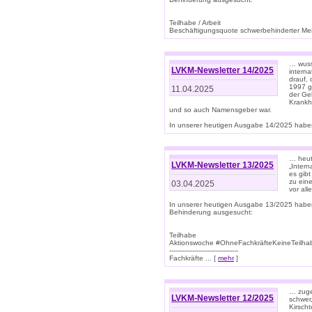
Teilhabe / Arbeit
Beschäftigungsquote schwerbehinderter Mens
… wuss
LVKM-Newsletter 14/2025
intern
drauf, 
1997 gi
11.04.2025
der Geb
Krankhe
und so auch Namensgeber war.
In unserer heutigen Ausgabe 14/2025 haben
… heut
LVKM-Newsletter 13/2025
„Intern
es gibt
zu eine
03.04.2025
vor all
In unserer heutigen Ausgabe 13/2025 habe
Behinderung ausgesucht:
Teilhabe
Aktionswoche #OhneFachkräfteKeineTeilh
---------------------------------
Fachkräfte ... [
mehr
]
… zuge
LVKM-Newsletter 12/2025
schwer
Kirscht