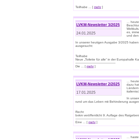
Teilhabe ... [
mehr
]
… heute 
LVKM-Newsletter 3/2025
Beschlu
Weltkult
es, imme
24.01.2025
und den 
In unserer heutigen Ausgabe 3/2025 haben
ausgesucht:
Teilhabe
Neue „Toilette für alle“ in der Europahalle Ka
-------------------------------------------
Die ... [
mehr
]
… heute 
LVKM-Newsletter 2/2025
dazu hat
Ländern 
italieni
17.01.2025
In unse
rund um das Leben mit Behinderung ausges
Recht
bvkm veröffentlicht 9. Auflage des Ratgeb
-------------------------------------------
Eine ... [
mehr
]
… haste 