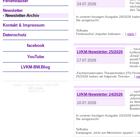
Ferienhäuser
Für Vi
24.07.2026
nächst
Newsletter
den T
· Newsletter-Archiv
In unserer heutigen Ausgabe 26/2026 habe
Sie ausgesucht:
Kontakt & Impressum
Teilhabe
Förderaufruf „Impulse Inklusion ... [
mehr
]
Datenschutz
facebook
… heut
LVKM-Newsletter 25/2026
hoffent
„Emoji“
You
Tube
wurde?
17.07.2026
Emojis 
heute 
LVKM-BW.Blog
„Fachternationalen Theaterinstitut (ITI) Fi
25/2026 haben wir folgende Themen ... [
me
coding + custom cms © 2002-2026
AD1 media
· 2624575 | 11
… nach
LVKM-Newsletter 24/2026
abgesag
„intern
zu dies
10.07.2026
gleich
Brattio
In unserer heutigen Ausgabe 24/2026 habe
Sie ausgesucht:
Teilhabe
Kampagne „nicht am Menschen sparen“ – Un