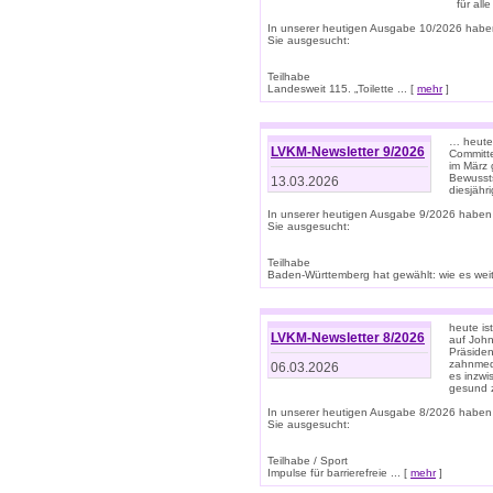
für all
In unserer heutigen Ausgabe 10/2026 habe
Sie ausgesucht:
Teilhabe
Landesweit 115. „Toilette ... [
mehr
]
… heute 
LVKM-Newsletter 9/2026
Committe
im März 
Bewussts
13.03.2026
diesjähr
In unserer heutigen Ausgabe 9/2026 haben
Sie ausgesucht:
Teilhabe
Baden-Württemberg hat gewählt: wie es weite
heute is
LVKM-Newsletter 8/2026
auf Joh
Präsiden
zahnmedi
06.03.2026
es inzwi
gesund z
In unserer heutigen Ausgabe 8/2026 haben
Sie ausgesucht:
Teilhabe / Sport
Impulse für barrierefreie ... [
mehr
]