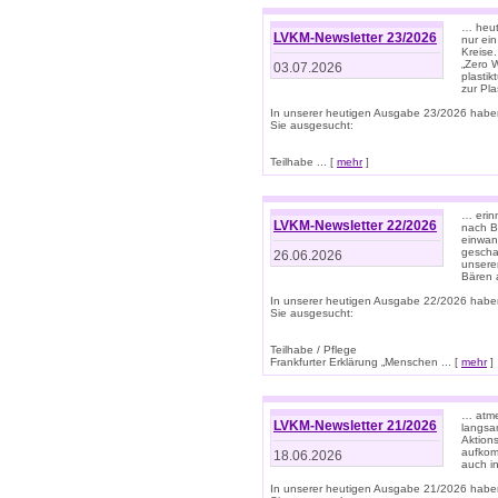
… heute
LVKM-Newsletter 23/2026
nur ein
Kreise
„Zero 
03.07.2026
plastik
zur Pla
In unserer heutigen Ausgabe 23/2026 habe
Sie ausgesucht:
Teilhabe ... [
mehr
]
… erin
LVKM-Newsletter 22/2026
nach B
einwan
gescha
26.06.2026
unsere
Bären a
In unserer heutigen Ausgabe 22/2026 habe
Sie ausgesucht:
Teilhabe / Pflege
Frankfurter Erklärung „Menschen ... [
mehr
]
… atme
LVKM-Newsletter 21/2026
langsa
Aktion
aufkom
18.06.2026
auch i
In unserer heutigen Ausgabe 21/2026 habe