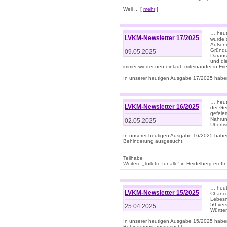
--------------------------------------
Weil ... [
mehr
]
… heut
LVKM-Newsletter 17/2025
wurde 
Außenm
Gründu
09.05.2025
Daraus
und di
immer wieder neu einlädt, miteinander in Fri
In unserer heutigen Ausgabe 17/2025 haben 
… heute
LVKM-Newsletter 16/2025
der Ge
gefeie
Nahrun
02.05.2025
Überfi
In unserer heutigen Ausgabe 16/2025 habe
Behinderung ausgesucht:
Teilhabe
Weitere „Toilette für alle“ in Heidelberg erö
… heute
LVKM-Newsletter 15/2025
Chance
Lebesn
50 ver
25.04.2025
Württem
In unserer heutigen Ausgabe 15/2025 habe
Behinderung ausgesucht: