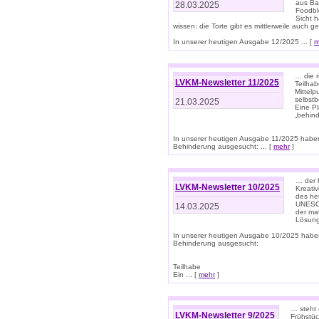
aus Ba
28.03.2025
Foodbl
Sicht h
wissen: die Torte gibt es mittlerweile auch g
In unserer heutigen Ausgabe 12/2025 ... [
m
… die r
LVKM-Newsletter 11/2025
Teilha
Mittelp
selbstb
21.03.2025
Eine Pl
„behind
In unserer heutigen Ausgabe 11/2025 habe
Behinderung ausgesucht: ... [
mehr
]
… der 
LVKM-Newsletter 10/2025
Kreati
des heu
UNESCO 
14.03.2025
der ma
Lösung
In unserer heutigen Ausgabe 10/2025 habe
Behinderung ausgesucht:
Teilhabe
Ein ... [
mehr
]
… steht 
LVKM-Newsletter 9/2025
Frühstüc