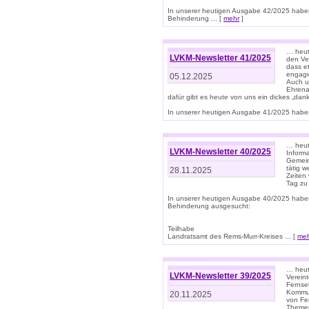
In unserer heutigen Ausgabe 42/2025 habe
Behinderung ... [
mehr
]
… heute
LVKM-Newsletter 41/2025
den Ver
dass et
engagie
05.12.2025
Auch u
Ehrena
dafür gibt es heute von uns ein dickes „dank
In unserer heutigen Ausgabe 41/2025 haben 
… heute
LVKM-Newsletter 40/2025
Informa
Gemein
tätig w
28.11.2025
Zeiten 
Tag zu
In unserer heutigen Ausgabe 40/2025 habe
Behinderung ausgesucht:
Teilhabe
Landratsamt des Rems-Murr-Kreises ... [
me
… heute
LVKM-Newsletter 39/2025
Verein
Fernse
Kommun
20.11.2025
von Fe
Themen 