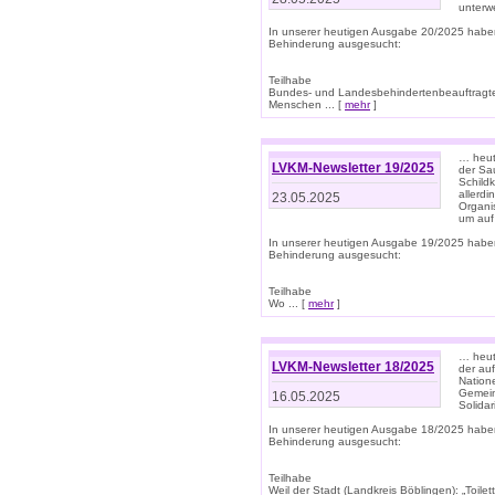
unterwe
In unserer heutigen Ausgabe 20/2025 habe
Behinderung ausgesucht:
Teilhabe
Bundes- und Landesbehindertenbeauftragte:
Menschen ... [
mehr
]
… heute
LVKM-Newsletter 19/2025
der Sau
Schild
allerd
23.05.2025
Organi
um auf
In unserer heutigen Ausgabe 19/2025 habe
Behinderung ausgesucht:
Teilhabe
Wo ... [
mehr
]
… heut
LVKM-Newsletter 18/2025
der au
Nation
Gemeins
16.05.2025
Solidar
In unserer heutigen Ausgabe 18/2025 habe
Behinderung ausgesucht:
Teilhabe
Weil der Stadt (Landkreis Böblingen): „Toilette