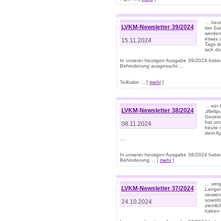
… heut
LVKM-Newsletter 39/2024
der Sa
werden
etwas 
15.11.2024
Tags de
sich d
In unserer heutigen Ausgabe 39/2024 habe
Behinderung ausgesucht ...
Teilhabe ... [
mehr
]
… ein 
LVKM-Newsletter 38/2024
„Weltpu
Gesine
hat und
08.11.2024
heute 
dem App
….
In unserer heutigen Ausgabe 38/2024 habe
Behinderung ... [
mehr
]
… verg
LVKM-Newsletter 37/2024
Langens
verwen
sowohl
24.10.2024
ziemlic
haben