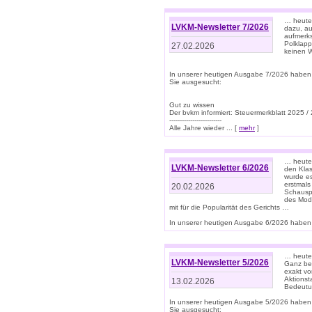
… heute 
LVKM-Newsletter 7/2026
dazu, au
aufmerks
Polklapp
27.02.2026
keinen W
In unserer heutigen Ausgabe 7/2026 haben
Sie ausgesucht:
Gut zu wissen
Der bvkm informiert: Steuermerkblatt 2025 /
-------------------------
Alle Jahre wieder ... [
mehr
]
… heute 
LVKM-Newsletter 6/2026
den Klas
wurde es
erstmals
20.02.2026
Schauspi
des Mode
mit für die Popularität des Gerichts …
In unserer heutigen Ausgabe 6/2026 haben 
… heute 
LVKM-Newsletter 5/2026
Ganz bew
exakt vo
Aktionst
13.02.2026
Bedeutun
In unserer heutigen Ausgabe 5/2026 haben
Sie ausgesucht: