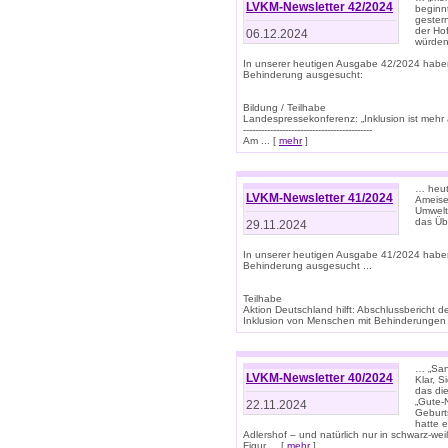
LVKM-Newsletter 42/2024
beginn
gestern
der Hof
06.12.2024
würden
In unserer heutigen Ausgabe 42/2024 habe
Behinderung ausgesucht:
Bildung / Teilhabe
Landespressekonferenz: „Inklusion ist mehr 
-------------------------------------------
Am ... [
mehr
]
… heute
LVKM-Newsletter 41/2024
Ameise
Umwelt
das Übe
29.11.2024
In unserer heutigen Ausgabe 41/2024 habe
Behinderung ausgesucht ...
Teilhabe
Aktion Deutschland hilft: Abschlussberic
Inklusion von Menschen mit Behinderungen (P
… „San
LVKM-Newsletter 40/2024
Klar, 
das die
„Gute-
22.11.2024
Geburt
hatte 
Adlershof – und natürlich nur in schwarz-w
Figur ... [
mehr
]