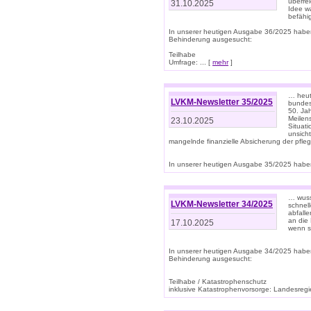
überre
31.10.2025
Idee w
befähi
In unserer heutigen Ausgabe 36/2025 habe
Behinderung ausgesucht:
Teilhabe
Umfrage: ... [
mehr
]
… heute
LVKM-Newsletter 35/2025
bundesw
50. Jah
Meilen
23.10.2025
Situati
unsicht
mangelnde finanzielle Absicherung der pfleg
In unserer heutigen Ausgabe 35/2025 haben
… wuss
LVKM-Newsletter 34/2025
schnel
abfalle
an die 
17.10.2025
wenn s
In unserer heutigen Ausgabe 34/2025 habe
Behinderung ausgesucht:
Teilhabe / Katastrophenschutz
inklusive Katastrophenvorsorge: Landesregie