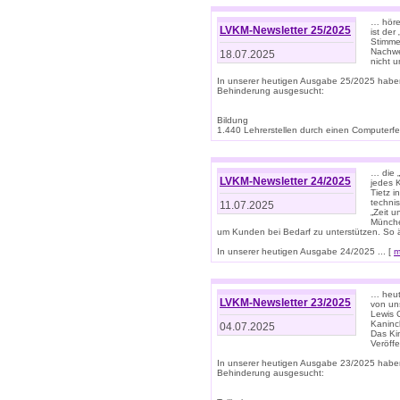
… höre
LVKM-Newsletter 25/2025
ist der
Stimme
Nachwe
18.07.2025
nicht 
In unserer heutigen Ausgabe 25/2025 habe
Behinderung ausgesucht:
Bildung
1.440 Lehrerstellen durch einen Computerfeh
… die 
LVKM-Newsletter 24/2025
jedes 
Tietz i
techni
11.07.2025
„Zeit 
Münche
um Kunden bei Bedarf zu unterstützen. So 
In unserer heutigen Ausgabe 24/2025 ... [
m
… heute
LVKM-Newsletter 23/2025
von uns
Lewis C
Kaninc
04.07.2025
Das Kin
Veröff
In unserer heutigen Ausgabe 23/2025 habe
Behinderung ausgesucht: