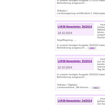
In unserer heutigen Ausgabe 37/2024 habe
Behinderung ausgesucht ...
Teilhabe I
Landesregierung veröffentlicht 2. Aktionsplan
… heute
LVKM-Newsletter 36/2024
entsta
Mitfah
fahren
18.10.2024
entste
Sachen
Segelflugzeug, …
In unserer heutigen Ausgabe 36/2024 habe
Behinderung ausgesucht ... [
mehr
]
… heute
LVKM-Newsletter 35/2024
von den
bereits
Interna
10.10.2024
Tag de
In unserer heutigen Ausgabe 35/2024 habe
Behinderung ausgesucht ...
Teilhabe / Digitales
Landesverband: „Wir können ... [
mehr
]
… heut
LVKM-Newsletter 34/2024
gefeier
von Ass