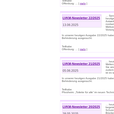
Teilhabe
Offenburg: ... [
mehr
]
… Spor
LVKM-Newsletter 22/2025
heutig
Axtwer
nordame
13.06.2025
Weltve
Vorsor
In unserer heutigen Ausgabe 22/2025 habe
Behinderung ausgesucht:
Teilhabe
Offenburg: ... [
mehr
]
… heute
LVKM-Newsletter 21/2025
Welten
Sie sin
zudem 
05.06.2025
ist es 
In unserer heutigen Ausgabe 21/2025 habe
Behinderung ausgesucht:
Teilhabe
Pforzheim: „Toilette für alle“ im neuen Techni
… heute
LVKM-Newsletter 20/2025
begeis
Schutz
Brücken
28.05.2025