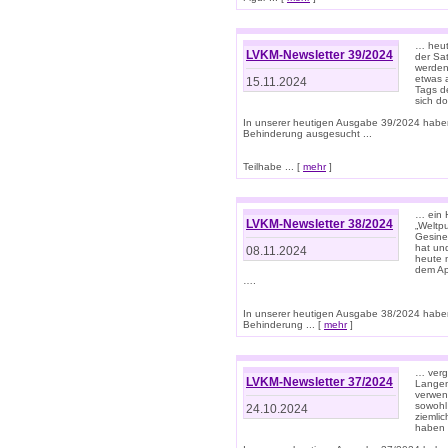
… heut
LVKM-Newsletter 39/2024
der Sa
werden
etwas 
15.11.2024
Tags de
sich d
In unserer heutigen Ausgabe 39/2024 habe
Behinderung ausgesucht ...
Teilhabe ... [
mehr
]
… ein 
LVKM-Newsletter 38/2024
„Weltpu
Gesine
hat und
08.11.2024
heute 
dem App
….
In unserer heutigen Ausgabe 38/2024 habe
Behinderung ... [
mehr
]
… verg
LVKM-Newsletter 37/2024
Langens
verwen
sowohl
24.10.2024
ziemlic
haben