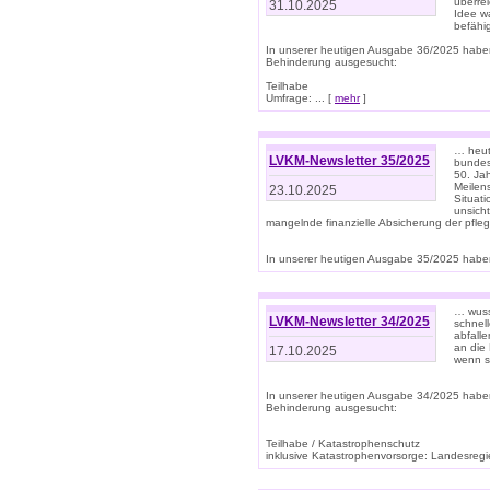
überre
31.10.2025
Idee w
befähi
In unserer heutigen Ausgabe 36/2025 habe
Behinderung ausgesucht:
Teilhabe
Umfrage: ... [
mehr
]
… heute
LVKM-Newsletter 35/2025
bundesw
50. Jah
Meilen
23.10.2025
Situati
unsicht
mangelnde finanzielle Absicherung der pfleg
In unserer heutigen Ausgabe 35/2025 haben
… wuss
LVKM-Newsletter 34/2025
schnel
abfalle
an die 
17.10.2025
wenn s
In unserer heutigen Ausgabe 34/2025 habe
Behinderung ausgesucht:
Teilhabe / Katastrophenschutz
inklusive Katastrophenvorsorge: Landesregie