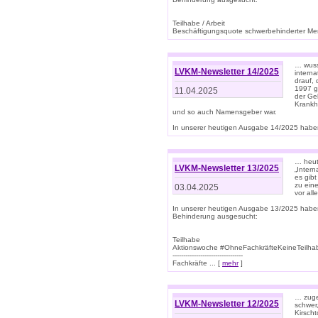
Teilhabe / Arbeit
Beschäftigungsquote schwerbehinderter Mens
… wuss
LVKM-Newsletter 14/2025
intern
drauf, 
1997 gi
11.04.2025
der Geb
Krankhe
und so auch Namensgeber war.
In unserer heutigen Ausgabe 14/2025 haben
… heut
LVKM-Newsletter 13/2025
„Intern
es gibt
zu eine
03.04.2025
vor all
In unserer heutigen Ausgabe 13/2025 habe
Behinderung ausgesucht:
Teilhabe
Aktionswoche #OhneFachkräfteKeineTeilh
---------------------------------
Fachkräfte ... [
mehr
]
… zuge
LVKM-Newsletter 12/2025
schwer
Kirscht