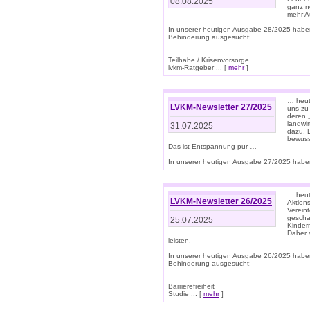
08.08.2025
ganz n
mehr A
In unserer heutigen Ausgabe 28/2025 habe
Behinderung ausgesucht:
Teilhabe / Krisenvorsorge
lvkm-Ratgeber ... [
mehr
]
… heut
LVKM-Newsletter 27/2025
uns zu
deren „
landwi
31.07.2025
dazu. E
bewusst
Das ist Entspannung pur …
In unserer heutigen Ausgabe 27/2025 haben
… heute
LVKM-Newsletter 26/2025
Aktion
Verein
gescha
25.07.2025
Kinder
Daher s
leisten.
In unserer heutigen Ausgabe 26/2025 habe
Behinderung ausgesucht:
Barrierefreiheit
Studie ... [
mehr
]