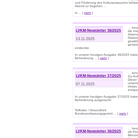
und Förderung des Kulturaustauschs befasse
Abend zu begehen ...
In ... [
mehr
]
… heut
LVKM-Newsletter 38/2025
die In
Aktions
Diabet
13.11.2025
gewählt
gemein
entdeckte.
In unserer heutigen Ausgabe 38/2025 habe
Behinderung ... [
mehr
]
… kenne
LVKM-Newsletter 37/2025
Zur Au
Dieser 
umarme
07.11.2025
tröste
entspa
In unserer heutigen Ausgabe 37/2025 habe
Behinderung ausgesucht:
Teilhabe / Gesundheit
Bundesverfassungsgericht ... [
mehr
]
… heute
LVKM-Newsletter 36/2025
als Kin
Münzen