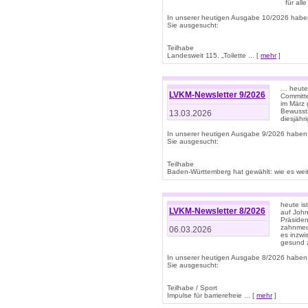
für all
In unserer heutigen Ausgabe 10/2026 habe
Sie ausgesucht:
Teilhabe
Landesweit 115. „Toilette ... [
mehr
]
… heute 
LVKM-Newsletter 9/2026
Committe
im März 
Bewussts
13.03.2026
diesjähr
In unserer heutigen Ausgabe 9/2026 haben
Sie ausgesucht:
Teilhabe
Baden-Württemberg hat gewählt: wie es weite
heute is
LVKM-Newsletter 8/2026
auf Joh
Präsiden
zahnmedi
06.03.2026
es inzwi
gesund z
In unserer heutigen Ausgabe 8/2026 haben
Sie ausgesucht:
Teilhabe / Sport
Impulse für barrierefreie ... [
mehr
]