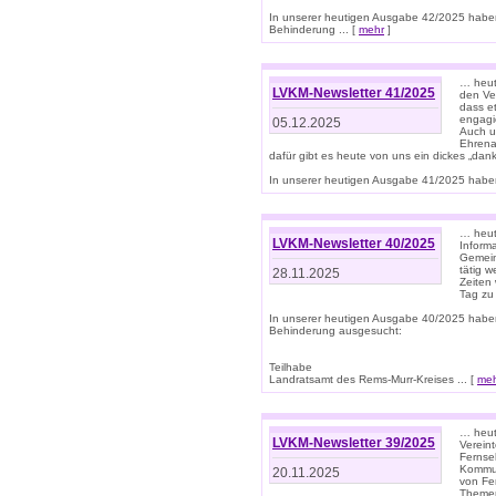
In unserer heutigen Ausgabe 42/2025 habe
Behinderung ... [
mehr
]
… heute
LVKM-Newsletter 41/2025
den Ver
dass et
engagie
05.12.2025
Auch u
Ehrena
dafür gibt es heute von uns ein dickes „dank
In unserer heutigen Ausgabe 41/2025 haben 
… heute
LVKM-Newsletter 40/2025
Informa
Gemein
tätig w
28.11.2025
Zeiten 
Tag zu
In unserer heutigen Ausgabe 40/2025 habe
Behinderung ausgesucht:
Teilhabe
Landratsamt des Rems-Murr-Kreises ... [
me
… heute
LVKM-Newsletter 39/2025
Verein
Fernse
Kommun
20.11.2025
von Fe
Themen 