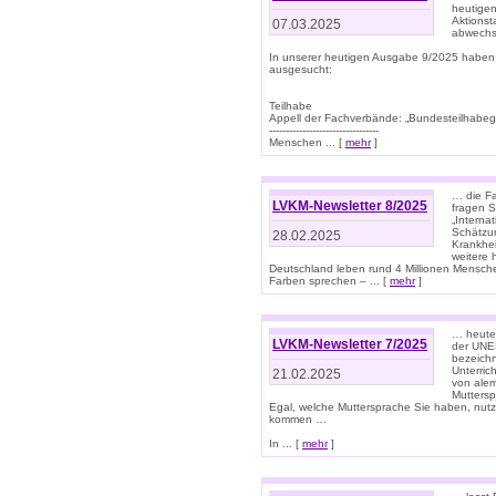
heutigen
Aktionst
07.03.2025
abwechs
In unserer heutigen Ausgabe 9/2025 haben
ausgesucht:
Teilhabe
Appell der Fachverbände: „Bundesteilhabeg
---------------------------------
Menschen ... [
mehr
]
… die Fa
LVKM-Newsletter 8/2025
fragen S
„Interna
Schätzun
28.02.2025
Krankhei
weitere 
Deutschland leben rund 4 Millionen Mensche
Farben sprechen – ... [
mehr
]
… heute 
LVKM-Newsletter 7/2025
der UNE
bezeichn
Unterric
21.02.2025
von alem
Muttersp
Egal, welche Muttersprache Sie haben, nutz
kommen …
In ... [
mehr
]