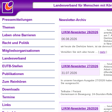
Landesverband für Menschen mit Kör
Pressemitteilungen
Newsletter-Archiv
Themen
… heute
LVKM-Newsletter 28/2026
amerik
Leben ohne Barrieren
am 7. 
Drehtür
06.08.2026
Gebäud
Recht und Politik
in New
wir heute die Drehtüre feiern, ist sie dennoch
Mitgliedsorganisationen
Versüßen Sie sich also heute ... [
mehr
]
Landesverband
… heut
EUTB-Stellen
LVKM-Newsletter 27/2026
Aktions
Arbeit
öffentl
31.07.2026
Publikationen
Ertrin
In unserer heutigen Ausgabe 27/2026 habe
Zum Reinhören
Sie ausgesucht:
Downloads
Teilhabe / Freizeit
Gemeinsam in Bewegung: 24-Stunden-Rollstu
Termine
Links
… heut
LVKM-Newsletter 26/2026
ausgere
aber s