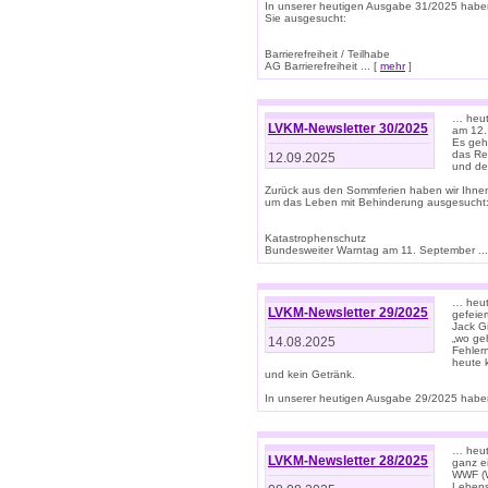
In unserer heutigen Ausgabe 31/2025 habe
Sie ausgesucht:
Barrierefreiheit / Teilhabe
AG Barrierefreiheit ... [
mehr
]
… heut
LVKM-Newsletter 30/2025
am 12.
Es geh
das Rec
12.09.2025
und de
Zurück aus den Sommferien haben wir Ihne
um das Leben mit Behinderung ausgesucht
Katastrophenschutz
Bundesweiter Warntag am 11. September ...
… heute
LVKM-Newsletter 29/2025
gefeie
Jack Gi
„wo ge
14.08.2025
Fehler
heute 
und kein Getränk.
In unserer heutigen Ausgabe 29/2025 haben
… heute
LVKM-Newsletter 28/2025
ganz e
WWF (W
Lebens