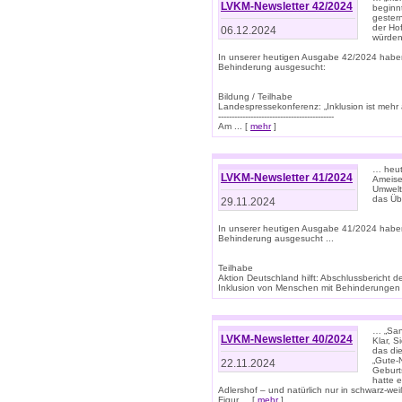
LVKM-Newsletter 42/2024
beginn
gestern
der Hof
06.12.2024
würden
In unserer heutigen Ausgabe 42/2024 habe
Behinderung ausgesucht:
Bildung / Teilhabe
Landespressekonferenz: „Inklusion ist mehr 
-------------------------------------------
Am ... [
mehr
]
… heute
LVKM-Newsletter 41/2024
Ameise
Umwelt
das Übe
29.11.2024
In unserer heutigen Ausgabe 41/2024 habe
Behinderung ausgesucht ...
Teilhabe
Aktion Deutschland hilft: Abschlussberic
Inklusion von Menschen mit Behinderungen (P
… „San
LVKM-Newsletter 40/2024
Klar, 
das die
„Gute-
22.11.2024
Geburt
hatte 
Adlershof – und natürlich nur in schwarz-w
Figur ... [
mehr
]