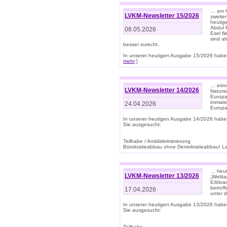
… am h
LVKM-Newsletter 15/2026
zweite
heutige
Abdul R
08.05.2026
Esel f
sind a
besser zurecht.
In unserer heutigen Ausgabe 15/2026 haben
mehr
]
… erin
LVKM-Newsletter 14/2026
Natursc
Europa
immate
24.04.2026
Europa
In unserer heutigen Ausgabe 14/2026 habe
Sie ausgesucht:
Teilhabe / Antidiskriminierung
Bürokratieabbau ohne Demokratieabbau! Land
… heut
LVKM-Newsletter 13/2026
„Weltta
Erbkran
betroff
17.04.2026
unter d
In unserer heutigen Ausgabe 13/2026 habe
Sie ausgesucht:
Teilhabe