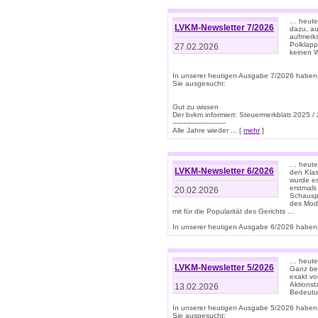
… heute 
LVKM-Newsletter 7/2026
dazu, au
aufmerks
Polklapp
27.02.2026
keinen W
In unserer heutigen Ausgabe 7/2026 haben
Sie ausgesucht:
Gut zu wissen
Der bvkm informiert: Steuermerkblatt 2025 /
-------------------------
Alle Jahre wieder ... [
mehr
]
… heute 
LVKM-Newsletter 6/2026
den Klas
wurde es
erstmals
20.02.2026
Schauspi
des Mode
mit für die Popularität des Gerichts …
In unserer heutigen Ausgabe 6/2026 haben 
… heute 
LVKM-Newsletter 5/2026
Ganz bew
exakt vo
Aktionst
13.02.2026
Bedeutun
In unserer heutigen Ausgabe 5/2026 haben
Sie ausgesucht: