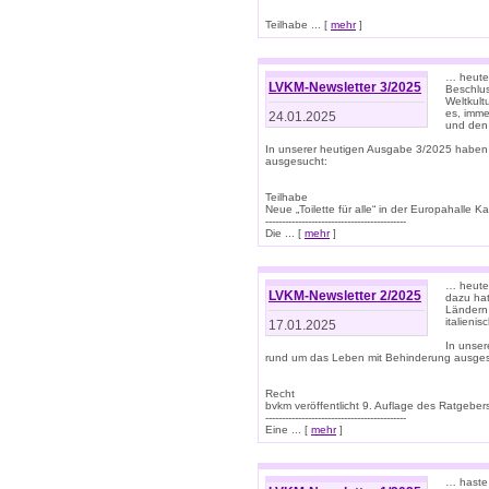
Teilhabe ... [
mehr
]
… heute 
LVKM-Newsletter 3/2025
Beschlu
Weltkult
es, imme
24.01.2025
und den 
In unserer heutigen Ausgabe 3/2025 haben
ausgesucht:
Teilhabe
Neue „Toilette für alle“ in der Europahalle Ka
-------------------------------------------
Die ... [
mehr
]
… heute 
LVKM-Newsletter 2/2025
dazu hat
Ländern 
italieni
17.01.2025
In unse
rund um das Leben mit Behinderung ausges
Recht
bvkm veröffentlicht 9. Auflage des Ratgeb
-------------------------------------------
Eine ... [
mehr
]
… haste 