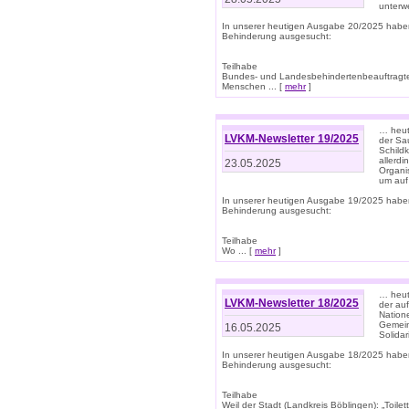
unterwe
In unserer heutigen Ausgabe 20/2025 habe
Behinderung ausgesucht:
Teilhabe
Bundes- und Landesbehindertenbeauftragte:
Menschen ... [
mehr
]
… heute
LVKM-Newsletter 19/2025
der Sau
Schild
allerd
23.05.2025
Organi
um auf
In unserer heutigen Ausgabe 19/2025 habe
Behinderung ausgesucht:
Teilhabe
Wo ... [
mehr
]
… heut
LVKM-Newsletter 18/2025
der au
Nation
Gemeins
16.05.2025
Solidar
In unserer heutigen Ausgabe 18/2025 habe
Behinderung ausgesucht:
Teilhabe
Weil der Stadt (Landkreis Böblingen): „Toilette