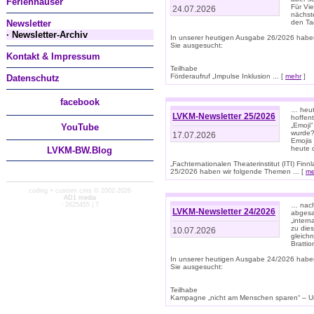
Ferienhäuser
Für Vi
24.07.2026
nächst
Newsletter
den T
· Newsletter-Archiv
In unserer heutigen Ausgabe 26/2026 habe
Sie ausgesucht:
Kontakt & Impressum
Teilhabe
Förderaufruf „Impulse Inklusion ... [
mehr
]
Datenschutz
facebook
… heut
LVKM-Newsletter 25/2026
hoffent
„Emoji“
You
Tube
wurde?
17.07.2026
Emojis 
heute 
LVKM-BW.Blog
„Fachternationalen Theaterinstitut (ITI) Fi
25/2026 haben wir folgende Themen ... [
me
coding + custom cms © 2002-2026
AD1 media
· 2625455 | 7
… nach
LVKM-Newsletter 24/2026
abgesag
„intern
zu dies
10.07.2026
gleich
Brattio
In unserer heutigen Ausgabe 24/2026 habe
Sie ausgesucht:
Teilhabe
Kampagne „nicht am Menschen sparen“ – Un