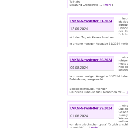
Teilhabe
Erklärung „Demokratie ... [
mehr
]
… heute
LVKM-Newsletter 31/2024
ideale
durchzu
Hershe
12.09.2024
der He
Schoko
sich den Tag ein kleines bisschen ...
In unserer heutigen Ausgabe 31/2024 melde
… wir 
LVKM-Newsletter 30/2024
ruhige
heute 
heiß od
09.08.2024
klassi
In unserer heutigen Ausgabe 30/2024 habe
Behinderung ausgesucht ...
Selbstbestimmung / Wohnen
Ein neues Zuhause für 8 Menschen mit ... [
… wir s
LVKM-Newsletter 29/2024
und ab 
Gelähm
„Paral
01.08.2024
Wörtern
weil si
von dem griechischen „para“ für „sich anschl
„zugehörig“, ... [
mehr
]