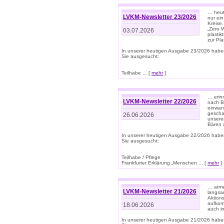
… heute
LVKM-Newsletter 23/2026
nur ein
Kreise
„Zero 
03.07.2026
plastik
zur Pla
In unserer heutigen Ausgabe 23/2026 habe
Sie ausgesucht:
Teilhabe ... [
mehr
]
… erin
LVKM-Newsletter 22/2026
nach B
einwan
gescha
26.06.2026
unsere
Bären a
In unserer heutigen Ausgabe 22/2026 habe
Sie ausgesucht:
Teilhabe / Pflege
Frankfurter Erklärung „Menschen ... [
mehr
]
… atme
LVKM-Newsletter 21/2026
langsa
Aktion
aufkom
18.06.2026
auch i
In unserer heutigen Ausgabe 21/2026 habe