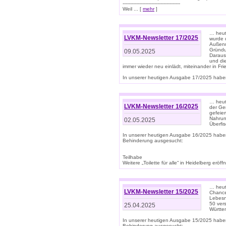
--------------------------------------
Weil ... [
mehr
]
… heut
LVKM-Newsletter 17/2025
wurde 
Außenm
Gründu
09.05.2025
Daraus
und di
immer wieder neu einlädt, miteinander in Fri
In unserer heutigen Ausgabe 17/2025 haben 
… heute
LVKM-Newsletter 16/2025
der Ge
gefeie
Nahrun
02.05.2025
Überfi
In unserer heutigen Ausgabe 16/2025 habe
Behinderung ausgesucht:
Teilhabe
Weitere „Toilette für alle“ in Heidelberg erö
… heute
LVKM-Newsletter 15/2025
Chance
Lebesn
50 ver
25.04.2025
Württem
In unserer heutigen Ausgabe 15/2025 habe
Behinderung ausgesucht: