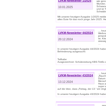
LVKM-Newsletter 1/2025
wie geru
Wunder, 
Schwanen
10.01.2025
und ist 
Schwäbi
Mit unserer heutigen Ausgabe 1/2025 meld
alles Gute für das noch junge Jahr 2025. H
… heute
LVKM-Newsletter 44/2024
Weihna
jemand
ist. K
20.12.2024
stress
…
In unserer heutigen Ausgabe 44/2024 habe
Behinderung ausgesucht:
Teilhabe
Ausgezeichnet: Schülerzeitung KBS-Tim€s de
… heute
LVKM-Newsletter 43/2024
„Rauch
Datum 
Mensch
13.12.2024
Haus au
super 
auf die Idee, dass „Freitag, der 13.“ ein Un
In unserer heutigen Ausgabe 43/2024 haben 
… „mor