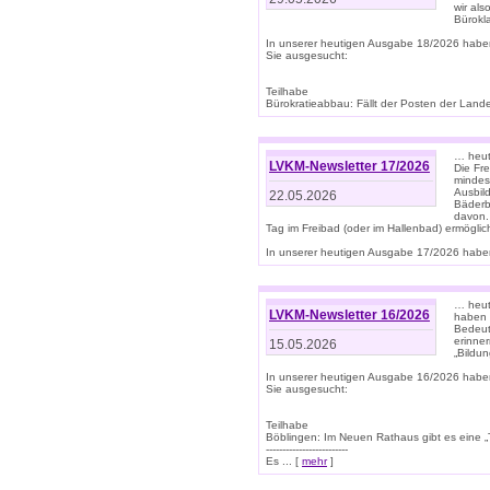
wir als
Bürok
In unserer heutigen Ausgabe 18/2026 habe
Sie ausgesucht:
Teilhabe
Bürokratieabbau: Fällt der Posten der Land
… heut
LVKM-Newsletter 17/2026
Die Fr
mindes
Ausbild
22.05.2026
Bäderbe
davon.
Tag im Freibad (oder im Hallenbad) ermöglic
In unserer heutigen Ausgabe 17/2026 haben
… heute
LVKM-Newsletter 16/2026
haben 
Bedeut
erinner
15.05.2026
„Bildun
In unserer heutigen Ausgabe 16/2026 habe
Sie ausgesucht:
Teilhabe
Böblingen: Im Neuen Rathaus gibt es eine „Toi
-------------------------
Es ... [
mehr
]