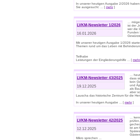
In unserer heutigen Ausgabe 2/2026 haben
Sie ausgesucht: ... [
mehr
]
… mögen 
LVKM-Newsletter 1/2026
ist der 
wer die 
Funden b
16.01.2026
Gewürze 
Mit unserer heutigen Ausgabe 1/2026 starte
Themen rund um das Leben mit Behinderun
Teilhabe
Leistungen der Eingliederungshilfe ... [
mehr
… heut
LVKM-Newsletter 43/2025
dass s
kein G
und Äp
19.12.2025
als Bau
aber sc
Lauscha das historische Zentrum für die He
In unserer heutigen Ausgabe ... [
mehr
]
… kenn
LVKM-Newsletter 42/2025
prüfen
gechec
ist am
12.12.2025
Spätest
Gästen 
Mikro sprechen ...