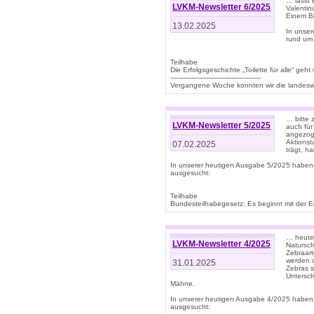
… lasst 
LVKM-Newsletter 6/2025
Valentin
Einem B
13.02.2025
In unse
rund um
Teilhabe
Die Erfolgsgeschichte „Toilette für alle“ geht
-------------------------------------------
Vergangene Woche konnten wir die landeswe
… bitte 
LVKM-Newsletter 5/2025
auch für
angezoge
Aktionst
07.02.2025
trägt, h
In unserer heutigen Ausgabe 5/2025 haben
ausgesucht:
Teilhabe
Bundesteilhabegesetz: Es beginnt mit der Erm
… heute 
LVKM-Newsletter 4/2025
Natursch
Zebraart
werden d
31.01.2025
Zebras s
Untersch
Mähne.
In unserer heutigen Ausgabe 4/2025 haben
ausgesucht: