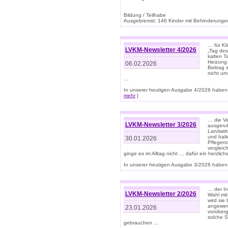
Bildung / Teilhabe
Ausgebremst: 146 Kinder mit Behinderungen
… für Kl
LVKM-Newsletter 4/2026
„Tag des
kalten T
Heizung 
06.02.2026
Beitrag 
nicht um
…
In unserer heutigen Ausgabe 4/2026 haben 
mehr
]
… die Ve
LVKM-Newsletter 3/2026
ausgeruf
Landwirt
und halt
30.01.2026
Pflegend
vergleic
ginge es im Alltag nicht … dafür ein herzlich
In unserer heutigen Ausgabe 3/2026 haben 
… der In
LVKM-Newsletter 2/2026
Wahl mit
wird si
angewend
23.01.2026
vorüberg
solche S
gebrauchen ...