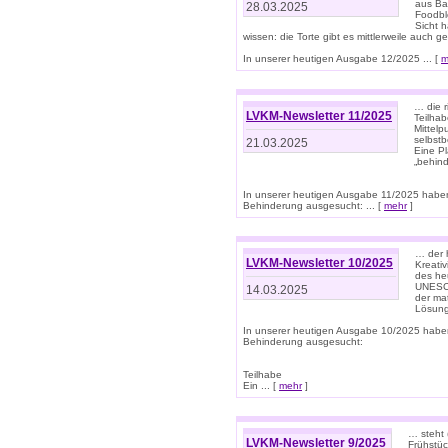
aus Ba
28.03.2025
Foodbl
Sicht h
wissen: die Torte gibt es mittlerweile auch g
In unserer heutigen Ausgabe 12/2025 ... [
m
… die r
LVKM-Newsletter 11/2025
Teilha
Mittelp
selbstb
21.03.2025
Eine Pl
„behind
In unserer heutigen Ausgabe 11/2025 habe
Behinderung ausgesucht: ... [
mehr
]
… der 
LVKM-Newsletter 10/2025
Kreati
des heu
UNESCO 
14.03.2025
der ma
Lösung
In unserer heutigen Ausgabe 10/2025 habe
Behinderung ausgesucht:
Teilhabe
Ein ... [
mehr
]
… steht 
LVKM-Newsletter 9/2025
Frühstüc