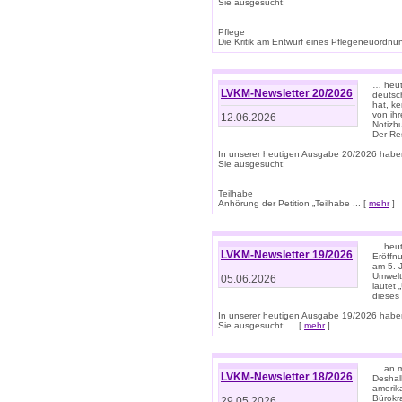
Sie ausgesucht:
Pflege
Die Kritik am Entwurf eines Pflegeneuordnung
… heute
LVKM-Newsletter 20/2026
deutsch
hat, k
von ih
12.06.2026
Notizb
Der Re
In unserer heutigen Ausgabe 20/2026 habe
Sie ausgesucht:
Teilhabe
Anhörung der Petition „Teilhabe ... [
mehr
]
… heute
LVKM-Newsletter 19/2026
Eröffn
am 5. 
Umwelt“
05.06.2026
lautet
dieses
In unserer heutigen Ausgabe 19/2026 habe
Sie ausgesucht: ... [
mehr
]
… an m
LVKM-Newsletter 18/2026
Deshal
amerik
Bürokra
29.05.2026