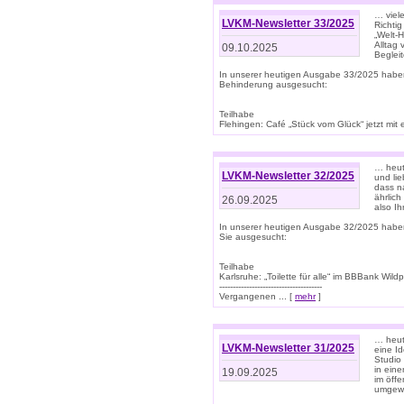
… viel
LVKM-Newsletter 33/2025
Richti
„Welt-
Alltag
09.10.2025
Beglei
In unserer heutigen Ausgabe 33/2025 habe
Behinderung ausgesucht:
Teilhabe
Flehingen: Café „Stück vom Glück“ jetzt mit ein
… heut
LVKM-Newsletter 32/2025
und lie
dass n
ährlich
26.09.2025
also Ih
In unserer heutigen Ausgabe 32/2025 habe
Sie ausgesucht:
Teilhabe
Karlsruhe: „Toilette für alle“ im BBBank Wildp
--------------------------------------
Vergangenen ... [
mehr
]
… heute
LVKM-Newsletter 31/2025
eine I
Studio
in ein
19.09.2025
im öff
umgew