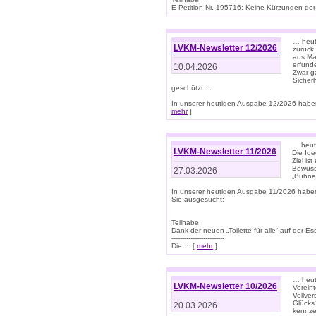
E-Petition Nr. 195716: Keine Kürzungen der E
… heute
LVKM-Newsletter 12/2026
zurück
aus Ma
erfund
10.04.2026
Zwar ga
Sicher
geschützt ...
In unserer heutigen Ausgabe 12/2026 haben
mehr
]
… heute
LVKM-Newsletter 11/2026
Die Ide
Ziel is
Bewuss
27.03.2026
„Bühne 
In unserer heutigen Ausgabe 11/2026 habe
Sie ausgesucht:
Teilhabe
Dank der neuen „Toilette für alle“ auf der Ess
-------------------------
Die ... [
mehr
]
… heute
LVKM-Newsletter 10/2026
Verein
Vollve
Glücks
20.03.2026
kennze