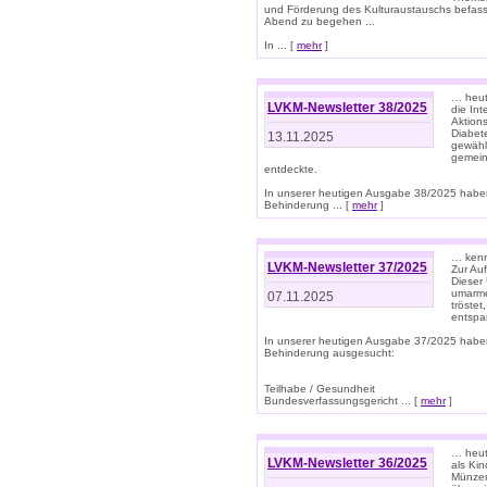
und Förderung des Kulturaustauschs befasse
Abend zu begehen ...
In ... [
mehr
]
… heut
LVKM-Newsletter 38/2025
die In
Aktions
Diabet
13.11.2025
gewählt
gemein
entdeckte.
In unserer heutigen Ausgabe 38/2025 habe
Behinderung ... [
mehr
]
… kenne
LVKM-Newsletter 37/2025
Zur Au
Dieser 
umarme
07.11.2025
tröste
entspa
In unserer heutigen Ausgabe 37/2025 habe
Behinderung ausgesucht:
Teilhabe / Gesundheit
Bundesverfassungsgericht ... [
mehr
]
… heute
LVKM-Newsletter 36/2025
als Kin
Münzen