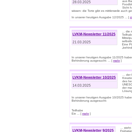
aus Ba
28.03.2025
Foodbl
Sicht h
wissen: die Torte gibt es mittlerweile auch g
In unserer heutigen Ausgabe 12/2025 ... [
m
… die r
LVKM-Newsletter 11/2025
Teilha
Mittelp
selbstb
21.03.2025
Eine Pl
„behind
In unserer heutigen Ausgabe 11/2025 habe
Behinderung ausgesucht: ... [
mehr
]
… der 
LVKM-Newsletter 10/2025
Kreati
des heu
UNESCO 
14.03.2025
der ma
Lösung
In unserer heutigen Ausgabe 10/2025 habe
Behinderung ausgesucht:
Teilhabe
Ein ... [
mehr
]
… steht 
LVKM-Newsletter 9/2025
Frühstüc