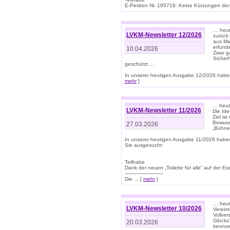
E-Petition Nr. 195716: Keine Kürzungen der E
… heute
LVKM-Newsletter 12/2026
zurück
aus Ma
erfund
10.04.2026
Zwar ga
Sicher
geschützt ...
In unserer heutigen Ausgabe 12/2026 haben
mehr
]
… heute
LVKM-Newsletter 11/2026
Die Ide
Ziel is
Bewuss
27.03.2026
„Bühne 
In unserer heutigen Ausgabe 11/2026 habe
Sie ausgesucht:
Teilhabe
Dank der neuen „Toilette für alle“ auf der Ess
-------------------------
Die ... [
mehr
]
… heute
LVKM-Newsletter 10/2026
Verein
Vollve
Glücks
20.03.2026
kennze