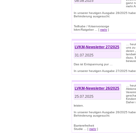
08.08.2025
ganz n
mehr A
In unserer heutigen Ausgabe 28/2025 habe
Behinderung ausgesucht:
Teilhabe / Krisenvorsorge
lvkm-Ratgeber ... [
mehr
]
… heut
LVKM-Newsletter 27/2025
uns zu
deren „
landwi
31.07.2025
dazu. E
bewusst
Das ist Entspannung pur …
In unserer heutigen Ausgabe 27/2025 haben
… heute
LVKM-Newsletter 26/2025
Aktion
Verein
gescha
25.07.2025
Kinder
Daher s
leisten.
In unserer heutigen Ausgabe 26/2025 habe
Behinderung ausgesucht:
Barrierefreiheit
Studie ... [
mehr
]