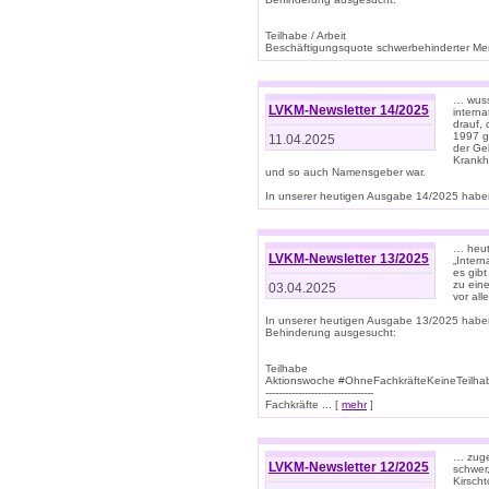
Teilhabe / Arbeit
Beschäftigungsquote schwerbehinderter Mens
… wuss
LVKM-Newsletter 14/2025
intern
drauf, 
1997 gi
11.04.2025
der Geb
Krankhe
und so auch Namensgeber war.
In unserer heutigen Ausgabe 14/2025 haben
… heut
LVKM-Newsletter 13/2025
„Intern
es gibt
zu eine
03.04.2025
vor all
In unserer heutigen Ausgabe 13/2025 habe
Behinderung ausgesucht:
Teilhabe
Aktionswoche #OhneFachkräfteKeineTeilh
---------------------------------
Fachkräfte ... [
mehr
]
… zuge
LVKM-Newsletter 12/2025
schwer
Kirscht