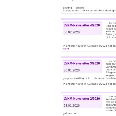
Bildung / Teilhabe
Ausgebremst: 146 Kinder mit Behinderungen
… für Kl
LVKM-Newsletter 4/2026
„Tag des
kalten T
Heizung 
06.02.2026
Beitrag 
nicht um
…
In unserer heutigen Ausgabe 4/2026 haben 
mehr
]
… die Ve
LVKM-Newsletter 3/2026
ausgeruf
Landwirt
und halt
30.01.2026
Pflegend
vergleic
ginge es im Alltag nicht … dafür ein herzlich
In unserer heutigen Ausgabe 3/2026 haben 
… der In
LVKM-Newsletter 2/2026
Wahl mit
wird si
angewend
23.01.2026
vorüberg
solche S
gebrauchen ...