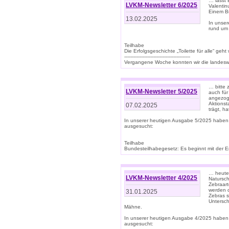
… lasst 
LVKM-Newsletter 6/2025
Valentin
Einem B
13.02.2025
In unse
rund um
Teilhabe
Die Erfolgsgeschichte „Toilette für alle“ geht
-------------------------------------------
Vergangene Woche konnten wir die landeswe
… bitte 
LVKM-Newsletter 5/2025
auch für
angezoge
Aktionst
07.02.2025
trägt, h
In unserer heutigen Ausgabe 5/2025 haben
ausgesucht:
Teilhabe
Bundesteilhabegesetz: Es beginnt mit der Erm
… heute 
LVKM-Newsletter 4/2025
Natursch
Zebraart
werden d
31.01.2025
Zebras s
Untersch
Mähne.
In unserer heutigen Ausgabe 4/2025 haben
ausgesucht: