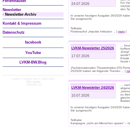
Ferienhäuser
Für Vi
24.07.2026
nächst
Newsletter
den T
· Newsletter-Archiv
In unserer heutigen Ausgabe 26/2026 habe
Sie ausgesucht:
Kontakt & Impressum
Teilhabe
Förderaufruf „Impulse Inklusion ... [
mehr
]
Datenschutz
facebook
… heut
LVKM-Newsletter 25/2026
hoffent
„Emoji“
You
Tube
wurde?
17.07.2026
Emojis 
heute 
LVKM-BW.Blog
„Fachternationalen Theaterinstitut (ITI) Fi
25/2026 haben wir folgende Themen ... [
me
coding + custom cms © 2002-2026
AD1 media
· 2624468 | 10
… nach
LVKM-Newsletter 24/2026
abgesag
„intern
zu dies
10.07.2026
gleich
Brattio
In unserer heutigen Ausgabe 24/2026 habe
Sie ausgesucht:
Teilhabe
Kampagne „nicht am Menschen sparen“ – Un