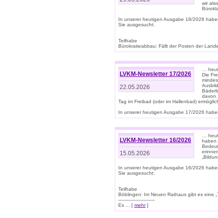
wir als
Bürok
In unserer heutigen Ausgabe 18/2026 habe
Sie ausgesucht:
Teilhabe
Bürokratieabbau: Fällt der Posten der Land
… heut
LVKM-Newsletter 17/2026
Die Fr
mindes
Ausbild
22.05.2026
Bäderbe
davon.
Tag im Freibad (oder im Hallenbad) ermöglic
In unserer heutigen Ausgabe 17/2026 haben
… heute
LVKM-Newsletter 16/2026
haben 
Bedeut
erinner
15.05.2026
„Bildun
In unserer heutigen Ausgabe 16/2026 habe
Sie ausgesucht:
Teilhabe
Böblingen: Im Neuen Rathaus gibt es eine „Toi
-------------------------
Es ... [
mehr
]