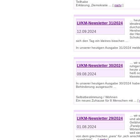
Teilhabe
Erklärung „Demokratie ... [
mehr
]
… heute
LVKM-Newsletter 31/2024
ideale
durchzu
Hershe
12.09.2024
der He
Schoko
sich den Tag ein kleines bisschen ...
In unserer heutigen Ausgabe 31/2024 melde
… wir 
LVKM-Newsletter 30/2024
ruhige
heute 
heiß od
09.08.2024
klassi
In unserer heutigen Ausgabe 30/2024 habe
Behinderung ausgesucht ...
Selbstbestimmung / Wohnen
Ein neues Zuhause für 8 Menschen mit ... [
… wir s
LVKM-Newsletter 29/2024
und ab 
Gelähm
„Paral
01.08.2024
Wörtern
weil si
von dem griechischen „para“ für „sich anschl
„zugehörig“, ... [
mehr
]