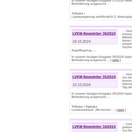
In unserer heutigen Ausgabe 37/2024 habe
Behinderung ausgesucht ...
Teilhabe I
Landesregierung veröffentlicht 2. Aktionsplan
… heute
LVKM-Newsletter 36/2024
entsta
Mitfah
fahren
18.10.2024
entste
Sachen
Segelflugzeug, …
In unserer heutigen Ausgabe 36/2024 habe
Behinderung ausgesucht ... [
mehr
]
… heute
LVKM-Newsletter 35/2024
von den
bereits
Interna
10.10.2024
Tag de
In unserer heutigen Ausgabe 35/2024 habe
Behinderung ausgesucht ...
Teilhabe / Digitales
Landesverband: „Wir können ... [
mehr
]
… heut
LVKM-Newsletter 34/2024
gefeier
von Ass