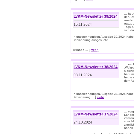
… heut
LVKM-Newsletter 39/2024
der Sa
werden
etwas 
15.11.2024
Tags de
sich d
In unserer heutigen Ausgabe 39/2024 habe
Behinderung ausgesucht ...
Teilhabe ... [
mehr
]
… ein 
LVKM-Newsletter 38/2024
„Weltpu
Gesine
hat und
08.11.2024
heute 
dem App
….
In unserer heutigen Ausgabe 38/2024 habe
Behinderung ... [
mehr
]
… verg
LVKM-Newsletter 37/2024
Langens
verwen
sowohl
24.10.2024
ziemlic
haben