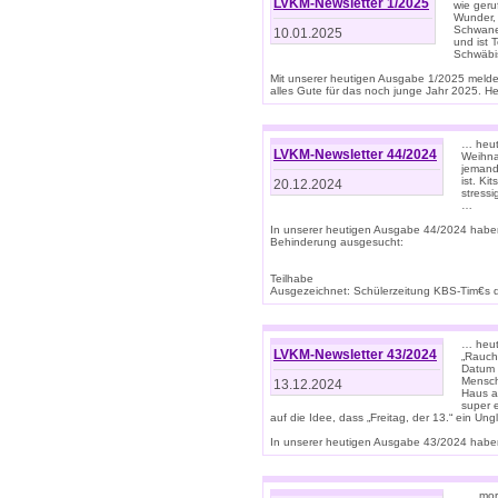
LVKM-Newsletter 1/2025
wie geru
Wunder, 
Schwanen
10.01.2025
und ist 
Schwäbi
Mit unserer heutigen Ausgabe 1/2025 meld
alles Gute für das noch junge Jahr 2025. H
… heute
LVKM-Newsletter 44/2024
Weihna
jemand
ist. K
20.12.2024
stress
…
In unserer heutigen Ausgabe 44/2024 habe
Behinderung ausgesucht:
Teilhabe
Ausgezeichnet: Schülerzeitung KBS-Tim€s de
… heute
LVKM-Newsletter 43/2024
„Rauch
Datum 
Mensch
13.12.2024
Haus au
super 
auf die Idee, dass „Freitag, der 13.“ ein Un
In unserer heutigen Ausgabe 43/2024 haben 
… „mor