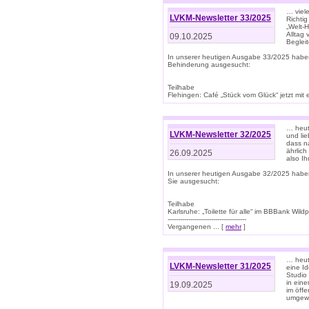
… viel
LVKM-Newsletter 33/2025
Richti
„Welt-
Alltag
09.10.2025
Beglei
In unserer heutigen Ausgabe 33/2025 habe
Behinderung ausgesucht:
Teilhabe
Flehingen: Café „Stück vom Glück“ jetzt mit ein
… heut
LVKM-Newsletter 32/2025
und lie
dass n
ährlich
26.09.2025
also Ih
In unserer heutigen Ausgabe 32/2025 habe
Sie ausgesucht:
Teilhabe
Karlsruhe: „Toilette für alle“ im BBBank Wildp
--------------------------------------
Vergangenen ... [
mehr
]
… heute
LVKM-Newsletter 31/2025
eine I
Studio
in ein
19.09.2025
im öff
umgew