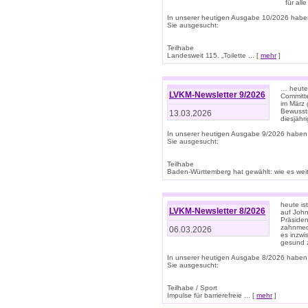
für all
In unserer heutigen Ausgabe 10/2026 habe
Sie ausgesucht:
Teilhabe
Landesweit 115. „Toilette ... [
mehr
]
… heute 
LVKM-Newsletter 9/2026
Committe
im März 
Bewussts
13.03.2026
diesjähr
In unserer heutigen Ausgabe 9/2026 haben
Sie ausgesucht:
Teilhabe
Baden-Württemberg hat gewählt: wie es weite
heute is
LVKM-Newsletter 8/2026
auf Joh
Präsiden
zahnmedi
06.03.2026
es inzwi
gesund z
In unserer heutigen Ausgabe 8/2026 haben
Sie ausgesucht:
Teilhabe / Sport
Impulse für barrierefreie ... [
mehr
]