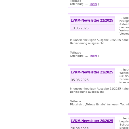
Teilhabe
Offenburg: ... [
mehr
]
… Spor
LVKM-Newsletter 22/2025
heutig
Axtwer
nordame
13.06.2025
Weltve
Vorsor
In unserer heutigen Ausgabe 22/2025 habe
Behinderung ausgesucht:
Teilhabe
Offenburg: ... [
mehr
]
… heute
LVKM-Newsletter 21/2025
Welten
Sie sin
zudem 
05.06.2025
ist es 
In unserer heutigen Ausgabe 21/2025 habe
Behinderung ausgesucht:
Teilhabe
Pforzheim: „Toilette für alle“ im neuen Techni
… heute
LVKM-Newsletter 20/2025
begeis
Schutz
Brücken
28.05.2025