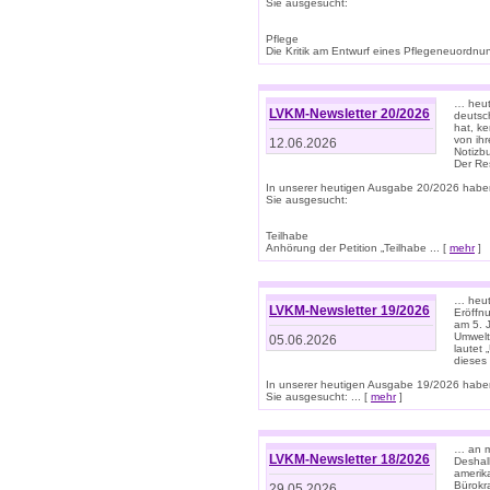
Sie ausgesucht:
Pflege
Die Kritik am Entwurf eines Pflegeneuordnung
… heute
LVKM-Newsletter 20/2026
deutsch
hat, k
von ih
12.06.2026
Notizb
Der Re
In unserer heutigen Ausgabe 20/2026 habe
Sie ausgesucht:
Teilhabe
Anhörung der Petition „Teilhabe ... [
mehr
]
… heute
LVKM-Newsletter 19/2026
Eröffn
am 5. 
Umwelt“
05.06.2026
lautet
dieses
In unserer heutigen Ausgabe 19/2026 habe
Sie ausgesucht: ... [
mehr
]
… an m
LVKM-Newsletter 18/2026
Deshal
amerik
Bürokra
29.05.2026