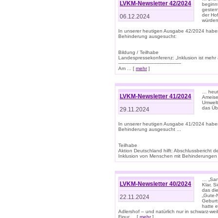
LVKM-Newsletter 42/2024
beginn
gestern
der Hof
06.12.2024
würden
In unserer heutigen Ausgabe 42/2024 habe
Behinderung ausgesucht:
Bildung / Teilhabe
Landespressekonferenz: „Inklusion ist mehr 
-------------------------------------------
Am ... [
mehr
]
… heute
LVKM-Newsletter 41/2024
Ameise
Umwelt
das Übe
29.11.2024
In unserer heutigen Ausgabe 41/2024 habe
Behinderung ausgesucht ...
Teilhabe
Aktion Deutschland hilft: Abschlussberic
Inklusion von Menschen mit Behinderungen (P
… „San
LVKM-Newsletter 40/2024
Klar, 
das die
„Gute-
22.11.2024
Geburt
hatte 
Adlershof – und natürlich nur in schwarz-w
Figur ... [
mehr
]