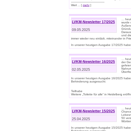
--------------------------------------
Weil ... [
mehr
]
… heut
LVKM-Newsletter 17/2025
wurde 
Außenm
Gründu
09.05.2025
Daraus
und di
immer wieder neu einlädt, miteinander in Fri
In unserer heutigen Ausgabe 17/2025 haben 
… heute
LVKM-Newsletter 16/2025
der Ge
gefeie
Nahrun
02.05.2025
Überfi
In unserer heutigen Ausgabe 16/2025 habe
Behinderung ausgesucht:
Teilhabe
Weitere „Toilette für alle“ in Heidelberg erö
… heute
LVKM-Newsletter 15/2025
Chance
Lebesn
50 ver
25.04.2025
Württem
In unserer heutigen Ausgabe 15/2025 habe
Behinderung ausgesucht: