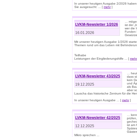
In unserer heutigen Ausgabe 2/2026 haben
Sie ausgesucht: ... [
mehr
]
… mögen 
LVKM-Newsletter 1/2026
ist der 
wer die 
Funden b
16.01.2026
Gewürze 
Mit unserer heutigen Ausgabe 1/2026 starte
Themen rund um das Leben mit Behinderun
Teilhabe
Leistungen der Eingliederungshilfe ... [
mehr
… heut
LVKM-Newsletter 43/2025
dass s
kein G
und Äp
19.12.2025
als Bau
aber sc
Lauscha das historische Zentrum für die He
In unserer heutigen Ausgabe ... [
mehr
]
… kenn
LVKM-Newsletter 42/2025
prüfen
gechec
ist am
12.12.2025
Spätest
Gästen 
Mikro sprechen ...