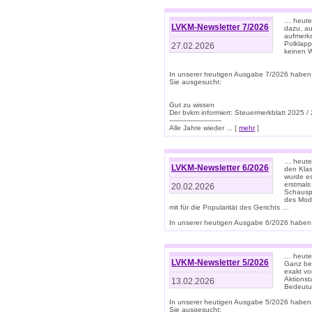
… heute 
LVKM-Newsletter 7/2026
dazu, au
aufmerks
Polklapp
27.02.2026
keinen W
In unserer heutigen Ausgabe 7/2026 haben
Sie ausgesucht:
Gut zu wissen
Der bvkm informiert: Steuermerkblatt 2025 /
-------------------------
Alle Jahre wieder ... [
mehr
]
… heute 
LVKM-Newsletter 6/2026
den Klas
wurde es
erstmals
20.02.2026
Schauspi
des Mode
mit für die Popularität des Gerichts …
In unserer heutigen Ausgabe 6/2026 haben 
… heute 
LVKM-Newsletter 5/2026
Ganz bew
exakt vo
Aktionst
13.02.2026
Bedeutun
In unserer heutigen Ausgabe 5/2026 haben
Sie ausgesucht: