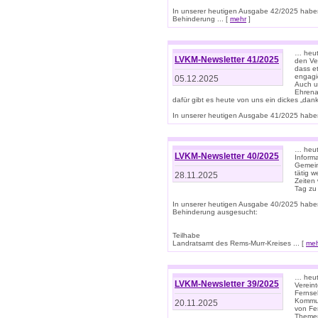
In unserer heutigen Ausgabe 42/2025 habe
Behinderung ... [
mehr
]
… heute
LVKM-Newsletter 41/2025
den Ver
dass et
engagie
05.12.2025
Auch u
Ehrena
dafür gibt es heute von uns ein dickes „dank
In unserer heutigen Ausgabe 41/2025 haben 
… heute
LVKM-Newsletter 40/2025
Informa
Gemein
tätig w
28.11.2025
Zeiten 
Tag zu
In unserer heutigen Ausgabe 40/2025 habe
Behinderung ausgesucht:
Teilhabe
Landratsamt des Rems-Murr-Kreises ... [
me
… heute
LVKM-Newsletter 39/2025
Verein
Fernse
Kommun
20.11.2025
von Fe
Themen 