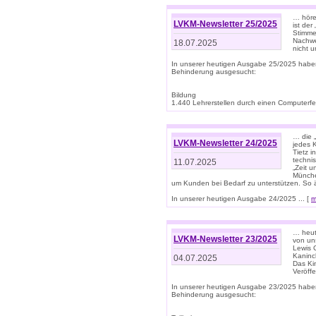
… höre
LVKM-Newsletter 25/2025
ist der
Stimme
Nachwe
18.07.2025
nicht 
In unserer heutigen Ausgabe 25/2025 habe
Behinderung ausgesucht:
Bildung
1.440 Lehrerstellen durch einen Computerfeh
… die 
LVKM-Newsletter 24/2025
jedes 
Tietz i
techni
11.07.2025
„Zeit 
Münche
um Kunden bei Bedarf zu unterstützen. So 
In unserer heutigen Ausgabe 24/2025 ... [
m
… heute
LVKM-Newsletter 23/2025
von uns
Lewis C
Kaninc
04.07.2025
Das Kin
Veröff
In unserer heutigen Ausgabe 23/2025 habe
Behinderung ausgesucht: