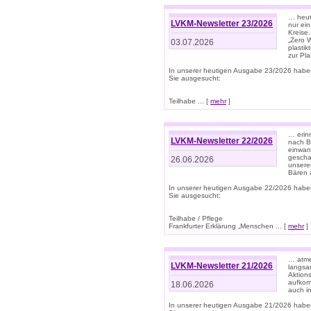
… heute
LVKM-Newsletter 23/2026
nur ein
Kreise
„Zero 
03.07.2026
plastik
zur Pla
In unserer heutigen Ausgabe 23/2026 habe
Sie ausgesucht:
Teilhabe ... [
mehr
]
… erin
LVKM-Newsletter 22/2026
nach B
einwan
gescha
26.06.2026
unsere
Bären a
In unserer heutigen Ausgabe 22/2026 habe
Sie ausgesucht:
Teilhabe / Pflege
Frankfurter Erklärung „Menschen ... [
mehr
]
… atme
LVKM-Newsletter 21/2026
langsa
Aktion
aufkom
18.06.2026
auch i
In unserer heutigen Ausgabe 21/2026 habe