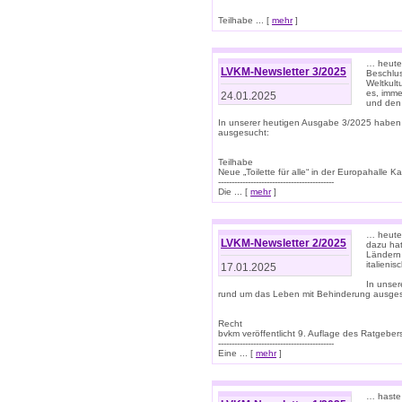
Teilhabe ... [
mehr
]
… heute 
LVKM-Newsletter 3/2025
Beschlu
Weltkult
es, imme
24.01.2025
und den 
In unserer heutigen Ausgabe 3/2025 haben
ausgesucht:
Teilhabe
Neue „Toilette für alle“ in der Europahalle Ka
-------------------------------------------
Die ... [
mehr
]
… heute 
LVKM-Newsletter 2/2025
dazu hat
Ländern 
italieni
17.01.2025
In unse
rund um das Leben mit Behinderung ausges
Recht
bvkm veröffentlicht 9. Auflage des Ratgeb
-------------------------------------------
Eine ... [
mehr
]
… haste 