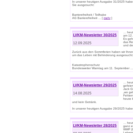
In unserer heutigen Ausgabe 31/2025 habe
Sie ausgesucht:
Barrierefreiheit / Teilhabe
AG Barrierefreiheit ... [
mehr
]
… heut
LVKM-Newsletter 30/2025
am 12.
Es geh
das Rec
12.09.2025
und de
Zurück aus den Sommferien haben wir Ihne
um das Leben mit Behinderung ausgesucht
Katastrophenschutz
Bundesweiter Warntag am 11. September ...
… heute
LVKM-Newsletter 29/2025
gefeie
Jack Gi
„wo ge
14.08.2025
Fehler
heute 
und kein Getränk.
In unserer heutigen Ausgabe 29/2025 haben
… heute
LVKM-Newsletter 28/2025
ganz e
WWF (W
Lebens