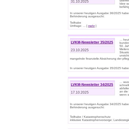
überre
31.10.2025
Idee w
befähi
In unserer heutigen Ausgabe 36/2025 habe
Behinderung ausgesucht:
Teilhabe
Umfrage: ... [
mehr
]
… heute
LVKM-Newsletter 35/2025
bundesw
50. Jah
Meilen
23.10.2025
Situati
unsicht
mangelnde finanzielle Absicherung der pfleg
In unserer heutigen Ausgabe 35/2025 haben
… wuss
LVKM-Newsletter 34/2025
schnel
abfalle
an die 
17.10.2025
wenn s
In unserer heutigen Ausgabe 34/2025 habe
Behinderung ausgesucht:
Teilhabe / Katastrophenschutz
inklusive Katastrophenvorsorge: Landesregie