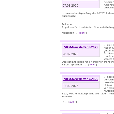
heutigen
Aktionst
07.03.2025
abwechs
In unserer heutigen Ausgabe 9/2025 haben
ausgesucht:
Teilhabe
Appell der Fachverbände: „Bundesteilhabeg
---------------------------------
Menschen ... [
mehr
]
… die Fa
LVKM-Newsletter 8/2025
fragen S
„Interna
Schätzun
28.02.2025
Krankhei
weitere 
Deutschland leben rund 4 Millionen Mensche
Farben sprechen – ... [
mehr
]
… heute 
LVKM-Newsletter 7/2025
der UNE
bezeichn
Unterric
21.02.2025
von alem
Muttersp
Egal, welche Muttersprache Sie haben, nutz
kommen …
In ... [
mehr
]