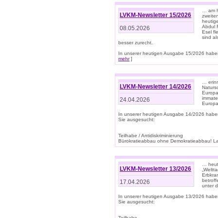
… am h
LVKM-Newsletter 15/2026
zweite
heutige
Abdul R
08.05.2026
Esel f
sind a
besser zurecht.
In unserer heutigen Ausgabe 15/2026 haben
mehr
]
… erin
LVKM-Newsletter 14/2026
Natursc
Europa
immate
24.04.2026
Europa
In unserer heutigen Ausgabe 14/2026 habe
Sie ausgesucht:
Teilhabe / Antidiskriminierung
Bürokratieabbau ohne Demokratieabbau! Land
… heut
LVKM-Newsletter 13/2026
„Weltta
Erbkran
betroff
17.04.2026
unter d
In unserer heutigen Ausgabe 13/2026 habe
Sie ausgesucht:
Teilhabe