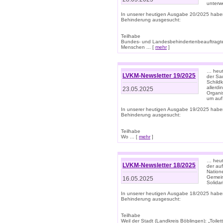
unterwe
In unserer heutigen Ausgabe 20/2025 habe
Behinderung ausgesucht:
Teilhabe
Bundes- und Landesbehindertenbeauftragte:
Menschen ... [
mehr
]
… heute
LVKM-Newsletter 19/2025
der Sau
Schild
allerd
23.05.2025
Organi
um auf
In unserer heutigen Ausgabe 19/2025 habe
Behinderung ausgesucht:
Teilhabe
Wo ... [
mehr
]
… heut
LVKM-Newsletter 18/2025
der au
Nation
Gemeins
16.05.2025
Solidar
In unserer heutigen Ausgabe 18/2025 habe
Behinderung ausgesucht:
Teilhabe
Weil der Stadt (Landkreis Böblingen): „Toilette