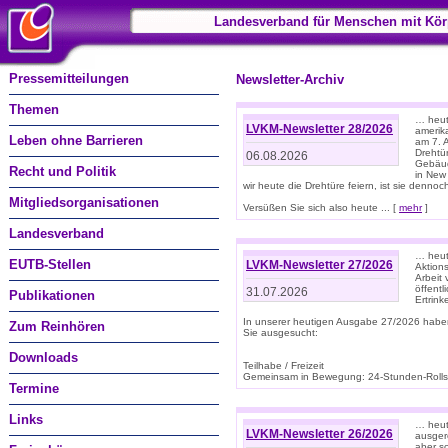
Landesverband für Menschen mit Kör
Pressemitteilungen
Newsletter-Archiv
Themen
… heute
LVKM-Newsletter 28/2026
amerik
Leben ohne Barrieren
am 7. 
Drehtür
06.08.2026
Gebäud
Recht und Politik
in New
wir heute die Drehtüre feiern, ist sie dennoch
Mitgliedsorganisationen
Versüßen Sie sich also heute ... [
mehr
]
Landesverband
… heut
EUTB-Stellen
LVKM-Newsletter 27/2026
Aktions
Arbeit
öffentl
31.07.2026
Publikationen
Ertrin
In unserer heutigen Ausgabe 27/2026 habe
Zum Reinhören
Sie ausgesucht:
Downloads
Teilhabe / Freizeit
Gemeinsam in Bewegung: 24-Stunden-Rollstu
Termine
Links
… heut
LVKM-Newsletter 26/2026
ausgere
aber s