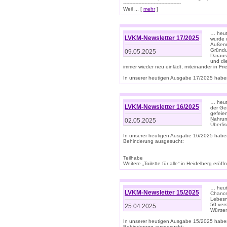
--------------------------------------
Weil ... [
mehr
]
… heut
LVKM-Newsletter 17/2025
wurde 
Außenm
Gründu
09.05.2025
Daraus
und di
immer wieder neu einlädt, miteinander in Fri
In unserer heutigen Ausgabe 17/2025 haben 
… heute
LVKM-Newsletter 16/2025
der Ge
gefeie
Nahrun
02.05.2025
Überfi
In unserer heutigen Ausgabe 16/2025 habe
Behinderung ausgesucht:
Teilhabe
Weitere „Toilette für alle“ in Heidelberg erö
… heute
LVKM-Newsletter 15/2025
Chance
Lebesn
50 ver
25.04.2025
Württem
In unserer heutigen Ausgabe 15/2025 habe
Behinderung ausgesucht: