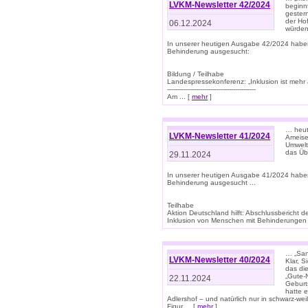
LVKM-Newsletter 42/2024
beginn
gestern
der Hof
06.12.2024
würden
In unserer heutigen Ausgabe 42/2024 habe
Behinderung ausgesucht:
Bildung / Teilhabe
Landespressekonferenz: „Inklusion ist mehr 
-------------------------------------------
Am ... [
mehr
]
… heute
LVKM-Newsletter 41/2024
Ameise
Umwelt
das Übe
29.11.2024
In unserer heutigen Ausgabe 41/2024 habe
Behinderung ausgesucht ...
Teilhabe
Aktion Deutschland hilft: Abschlussberic
Inklusion von Menschen mit Behinderungen (P
… „San
LVKM-Newsletter 40/2024
Klar, 
das die
„Gute-
22.11.2024
Geburt
hatte 
Adlershof – und natürlich nur in schwarz-w
Figur ... [
mehr
]