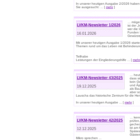
In unserer heutigen Ausgabe 2/2026 haben
Sie ausgesucht: ... [
mehr
]
… mögen 
LVKM-Newsletter 1/2026
ist der 
wer die 
Funden b
16.01.2026
Gewürze 
Mit unserer heutigen Ausgabe 1/2026 starte
Themen rund um das Leben mit Behinderun
Teilhabe
Leistungen der Eingliederungshilfe ... [
mehr
… heut
LVKM-Newsletter 43/2025
dass s
kein G
und Äp
19.12.2025
als Bau
aber sc
Lauscha das historische Zentrum für die He
In unserer heutigen Ausgabe ... [
mehr
]
… kenn
LVKM-Newsletter 42/2025
prüfen
gechec
ist am
12.12.2025
Spätest
Gästen 
Mikro sprechen ...