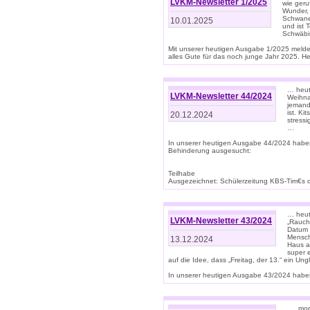
LVKM-Newsletter 1/2025
wie geru
Wunder, 
Schwanen
10.01.2025
und ist 
Schwäbi
Mit unserer heutigen Ausgabe 1/2025 meld
alles Gute für das noch junge Jahr 2025. H
… heute
LVKM-Newsletter 44/2024
Weihna
jemand
ist. K
20.12.2024
stress
…
In unserer heutigen Ausgabe 44/2024 habe
Behinderung ausgesucht:
Teilhabe
Ausgezeichnet: Schülerzeitung KBS-Tim€s de
… heute
LVKM-Newsletter 43/2024
„Rauch
Datum 
Mensch
13.12.2024
Haus au
super 
auf die Idee, dass „Freitag, der 13.“ ein Un
In unserer heutigen Ausgabe 43/2024 haben 
… „mor