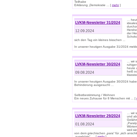
Teilhabe
Erklärung „Demokratie ... [
mehr
]
… heute
LVKM-Newsletter 31/2024
ideale
durchzu
Hershe
12.09.2024
der He
Schoko
sich den Tag ein kleines bisschen ...
In unserer heutigen Ausgabe 31/2024 melde
… wir 
LVKM-Newsletter 30/2024
ruhige
heute 
heiß od
09.08.2024
klassi
In unserer heutigen Ausgabe 30/2024 habe
Behinderung ausgesucht ...
Selbstbestimmung / Wohnen
Ein neues Zuhause für 8 Menschen mit ... [
… wir s
LVKM-Newsletter 29/2024
und ab 
Gelähm
„Paral
01.08.2024
Wörtern
weil si
von dem griechischen „para“ für „sich anschl
„zugehörig“, ... [
mehr
]