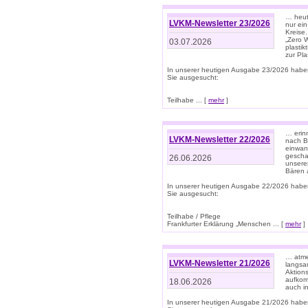
… heute
LVKM-Newsletter 23/2026
nur ein
Kreise
„Zero 
03.07.2026
plastik
zur Pla
In unserer heutigen Ausgabe 23/2026 habe
Sie ausgesucht:
Teilhabe ... [
mehr
]
… erin
LVKM-Newsletter 22/2026
nach B
einwan
gescha
26.06.2026
unsere
Bären a
In unserer heutigen Ausgabe 22/2026 habe
Sie ausgesucht:
Teilhabe / Pflege
Frankfurter Erklärung „Menschen ... [
mehr
]
… atme
LVKM-Newsletter 21/2026
langsa
Aktion
aufkom
18.06.2026
auch i
In unserer heutigen Ausgabe 21/2026 habe