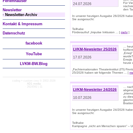
Ferienhäuser
Für Vi
24.07.2026
nächst
Newsletter
den T
· Newsletter-Archiv
In unserer heutigen Ausgabe 26/2026 habe
Sie ausgesucht:
Kontakt & Impressum
Teilhabe
Förderaufruf „Impulse Inklusion ... [
mehr
]
Datenschutz
facebook
… heut
LVKM-Newsletter 25/2026
hoffent
„Emoji“
You
Tube
wurde?
17.07.2026
Emojis 
heute 
LVKM-BW.Blog
„Fachternationalen Theaterinstitut (ITI) Fi
25/2026 haben wir folgende Themen ... [
me
coding + custom cms © 2002-2026
AD1 media
· 2624592 | 11
… nach
LVKM-Newsletter 24/2026
abgesag
„intern
zu dies
10.07.2026
gleich
Brattio
In unserer heutigen Ausgabe 24/2026 habe
Sie ausgesucht:
Teilhabe
Kampagne „nicht am Menschen sparen“ – Un