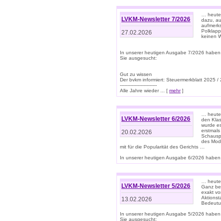
… heute 
LVKM-Newsletter 7/2026
dazu, au
aufmerks
Polklapp
27.02.2026
keinen W
In unserer heutigen Ausgabe 7/2026 haben
Sie ausgesucht:
Gut zu wissen
Der bvkm informiert: Steuermerkblatt 2025 /
-------------------------
Alle Jahre wieder ... [
mehr
]
… heute 
LVKM-Newsletter 6/2026
den Klas
wurde es
erstmals
20.02.2026
Schauspi
des Mode
mit für die Popularität des Gerichts …
In unserer heutigen Ausgabe 6/2026 haben 
… heute 
LVKM-Newsletter 5/2026
Ganz bew
exakt vo
Aktionst
13.02.2026
Bedeutun
In unserer heutigen Ausgabe 5/2026 haben
Sie ausgesucht: