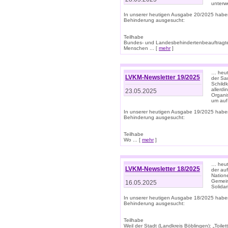
unterwe
In unserer heutigen Ausgabe 20/2025 habe
Behinderung ausgesucht:
Teilhabe
Bundes- und Landesbehindertenbeauftragte:
Menschen ... [
mehr
]
… heute
LVKM-Newsletter 19/2025
der Sau
Schild
allerd
23.05.2025
Organi
um auf
In unserer heutigen Ausgabe 19/2025 habe
Behinderung ausgesucht:
Teilhabe
Wo ... [
mehr
]
… heut
LVKM-Newsletter 18/2025
der au
Nation
Gemeins
16.05.2025
Solidar
In unserer heutigen Ausgabe 18/2025 habe
Behinderung ausgesucht:
Teilhabe
Weil der Stadt (Landkreis Böblingen): „Toilette