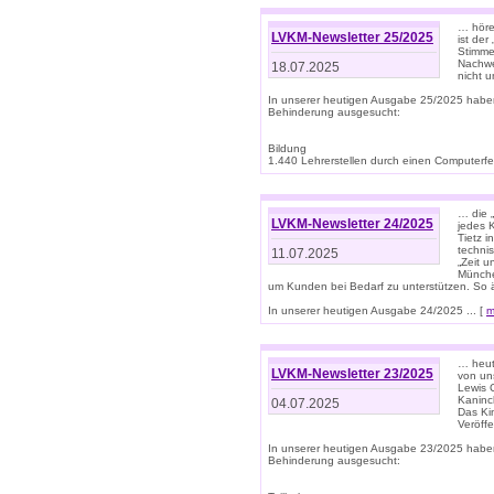
… höre
LVKM-Newsletter 25/2025
ist der
Stimme
Nachwe
18.07.2025
nicht 
In unserer heutigen Ausgabe 25/2025 habe
Behinderung ausgesucht:
Bildung
1.440 Lehrerstellen durch einen Computerfeh
… die 
LVKM-Newsletter 24/2025
jedes 
Tietz i
techni
11.07.2025
„Zeit 
Münche
um Kunden bei Bedarf zu unterstützen. So 
In unserer heutigen Ausgabe 24/2025 ... [
m
… heute
LVKM-Newsletter 23/2025
von uns
Lewis C
Kaninc
04.07.2025
Das Kin
Veröff
In unserer heutigen Ausgabe 23/2025 habe
Behinderung ausgesucht: