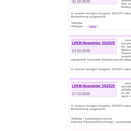
überre
31.10.2025
Idee w
befähi
In unserer heutigen Ausgabe 36/2025 habe
Behinderung ausgesucht:
Teilhabe
Umfrage: ... [
mehr
]
… heute
LVKM-Newsletter 35/2025
bundesw
50. Jah
Meilen
23.10.2025
Situati
unsicht
mangelnde finanzielle Absicherung der pfleg
In unserer heutigen Ausgabe 35/2025 haben
… wuss
LVKM-Newsletter 34/2025
schnel
abfalle
an die 
17.10.2025
wenn s
In unserer heutigen Ausgabe 34/2025 habe
Behinderung ausgesucht:
Teilhabe / Katastrophenschutz
inklusive Katastrophenvorsorge: Landesregie