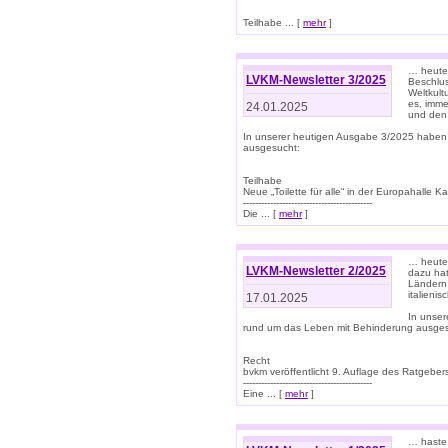
Teilhabe ... [
mehr
]
… heute 
LVKM-Newsletter 3/2025
Beschlu
Weltkult
es, imme
24.01.2025
und den 
In unserer heutigen Ausgabe 3/2025 haben
ausgesucht:
Teilhabe
Neue „Toilette für alle“ in der Europahalle Ka
-------------------------------------------
Die ... [
mehr
]
… heute 
LVKM-Newsletter 2/2025
dazu hat
Ländern 
italieni
17.01.2025
In unse
rund um das Leben mit Behinderung ausges
Recht
bvkm veröffentlicht 9. Auflage des Ratgeb
-------------------------------------------
Eine ... [
mehr
]
… haste 