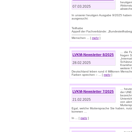
heutigen
Aktionst
07.03.2025
abwechs
In unserer heutigen Ausgabe 9/2025 haben
ausgesucht:
Teilhabe
Appell der Fachverbände: „Bundesteilhabeg
---------------------------------
Menschen ... [
mehr
]
… die Fa
LVKM-Newsletter 8/2025
fragen S
„Interna
Schätzun
28.02.2025
Krankhei
weitere 
Deutschland leben rund 4 Millionen Mensche
Farben sprechen – ... [
mehr
]
… heute 
LVKM-Newsletter 7/2025
der UNE
bezeichn
Unterric
21.02.2025
von alem
Muttersp
Egal, welche Muttersprache Sie haben, nutz
kommen …
In ... [
mehr
]