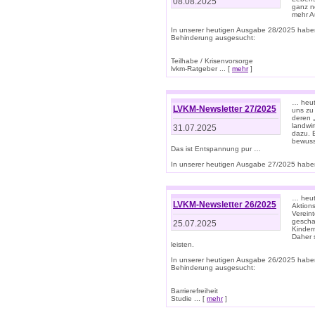
08.08.2025
ganz n
mehr A
In unserer heutigen Ausgabe 28/2025 habe
Behinderung ausgesucht:
Teilhabe / Krisenvorsorge
lvkm-Ratgeber ... [
mehr
]
… heut
LVKM-Newsletter 27/2025
uns zu
deren „
landwi
31.07.2025
dazu. E
bewusst
Das ist Entspannung pur …
In unserer heutigen Ausgabe 27/2025 haben
… heute
LVKM-Newsletter 26/2025
Aktion
Verein
gescha
25.07.2025
Kinder
Daher s
leisten.
In unserer heutigen Ausgabe 26/2025 habe
Behinderung ausgesucht:
Barrierefreiheit
Studie ... [
mehr
]