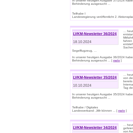
In unserer heutigen Ausgabe 37/2024 habe
Behinderung ausgesucht ...
Teilhabe I
Landesregierung veröffentlicht 2. Aktionsplan
… heute
LVKM-Newsletter 36/2024
entsta
Mitfah
fahren
18.10.2024
entste
Sachen
Segelflugzeug, …
In unserer heutigen Ausgabe 36/2024 habe
Behinderung ausgesucht ... [
mehr
]
… heute
LVKM-Newsletter 35/2024
von den
bereits
Interna
10.10.2024
Tag de
In unserer heutigen Ausgabe 35/2024 habe
Behinderung ausgesucht ...
Teilhabe / Digitales
Landesverband: „Wir können ... [
mehr
]
… heut
LVKM-Newsletter 34/2024
gefeier
von Ass