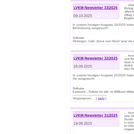
… viel
LVKM-Newsletter 33/2025
Richti
„Welt-
Alltag
09.10.2025
Beglei
In unserer heutigen Ausgabe 33/2025 habe
Behinderung ausgesucht:
Teilhabe
Flehingen: Café „Stück vom Glück“ jetzt mit ein
… heut
LVKM-Newsletter 32/2025
und lie
dass n
ährlich
26.09.2025
also Ih
In unserer heutigen Ausgabe 32/2025 habe
Sie ausgesucht:
Teilhabe
Karlsruhe: „Toilette für alle“ im BBBank Wildp
--------------------------------------
Vergangenen ... [
mehr
]
… heute
LVKM-Newsletter 31/2025
eine I
Studio
in ein
19.09.2025
im öff
umgew