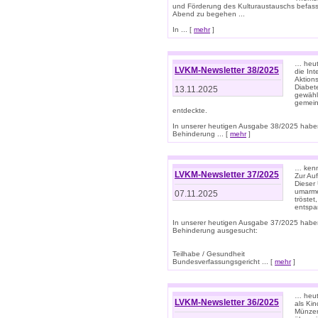
und Förderung des Kulturaustauschs befasse
Abend zu begehen ...
In ... [
mehr
]
… heut
LVKM-Newsletter 38/2025
die In
Aktions
Diabet
13.11.2025
gewählt
gemein
entdeckte.
In unserer heutigen Ausgabe 38/2025 habe
Behinderung ... [
mehr
]
… kenne
LVKM-Newsletter 37/2025
Zur Au
Dieser 
umarme
07.11.2025
tröste
entspa
In unserer heutigen Ausgabe 37/2025 habe
Behinderung ausgesucht:
Teilhabe / Gesundheit
Bundesverfassungsgericht ... [
mehr
]
… heute
LVKM-Newsletter 36/2025
als Kin
Münzen