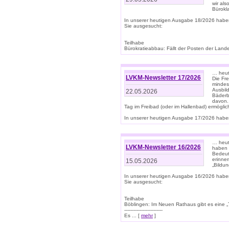
wir als
Bürok
In unserer heutigen Ausgabe 18/2026 habe
Sie ausgesucht:
Teilhabe
Bürokratieabbau: Fällt der Posten der Land
… heut
LVKM-Newsletter 17/2026
Die Fr
mindes
Ausbild
22.05.2026
Bäderbe
davon.
Tag im Freibad (oder im Hallenbad) ermöglic
In unserer heutigen Ausgabe 17/2026 haben
… heute
LVKM-Newsletter 16/2026
haben 
Bedeut
erinner
15.05.2026
„Bildun
In unserer heutigen Ausgabe 16/2026 habe
Sie ausgesucht:
Teilhabe
Böblingen: Im Neuen Rathaus gibt es eine „Toi
-------------------------
Es ... [
mehr
]