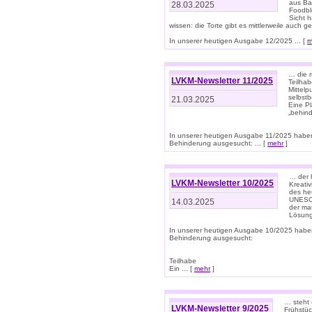
aus Ba
28.03.2025
Foodbl
Sicht h
wissen: die Torte gibt es mittlerweile auch g
In unserer heutigen Ausgabe 12/2025 ... [
m
… die r
LVKM-Newsletter 11/2025
Teilha
Mittelp
selbstb
21.03.2025
Eine Pl
„behind
In unserer heutigen Ausgabe 11/2025 habe
Behinderung ausgesucht: ... [
mehr
]
… der 
LVKM-Newsletter 10/2025
Kreati
des heu
UNESCO 
14.03.2025
der ma
Lösung
In unserer heutigen Ausgabe 10/2025 habe
Behinderung ausgesucht:
Teilhabe
Ein ... [
mehr
]
… steht 
LVKM-Newsletter 9/2025
Frühstüc