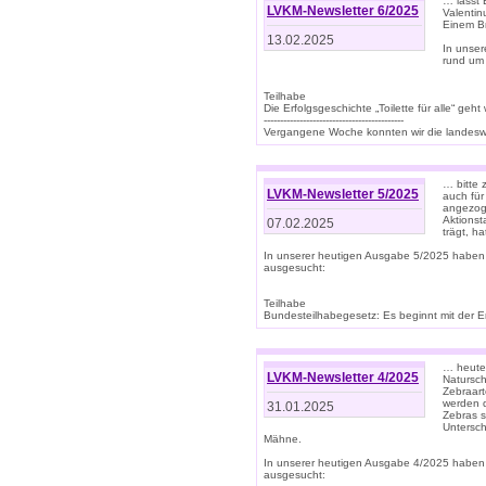
… lasst 
LVKM-Newsletter 6/2025
Valentin
Einem B
13.02.2025
In unse
rund um
Teilhabe
Die Erfolgsgeschichte „Toilette für alle“ geht
-------------------------------------------
Vergangene Woche konnten wir die landeswe
… bitte 
LVKM-Newsletter 5/2025
auch für
angezoge
Aktionst
07.02.2025
trägt, h
In unserer heutigen Ausgabe 5/2025 haben
ausgesucht:
Teilhabe
Bundesteilhabegesetz: Es beginnt mit der Erm
… heute 
LVKM-Newsletter 4/2025
Natursch
Zebraart
werden d
31.01.2025
Zebras s
Untersch
Mähne.
In unserer heutigen Ausgabe 4/2025 haben
ausgesucht: