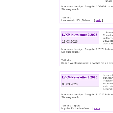
für all
In unserer heutigen Ausgabe 10/2026 habe
Sie ausgesucht:
Teilhabe
Landesweit 115. „Toilette ... [
mehr
]
… heute 
LVKM-Newsletter 9/2026
Committe
im März 
Bewussts
13.03.2026
diesjähr
In unserer heutigen Ausgabe 9/2026 haben
Sie ausgesucht:
Teilhabe
Baden-Württemberg hat gewählt: wie es weite
heute is
LVKM-Newsletter 8/2026
auf Joh
Präsiden
zahnmedi
06.03.2026
es inzwi
gesund z
In unserer heutigen Ausgabe 8/2026 haben
Sie ausgesucht:
Teilhabe / Sport
Impulse für barrierefreie ... [
mehr
]