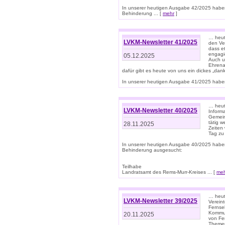
In unserer heutigen Ausgabe 42/2025 habe
Behinderung ... [
mehr
]
… heute
LVKM-Newsletter 41/2025
den Ver
dass et
engagie
05.12.2025
Auch u
Ehrena
dafür gibt es heute von uns ein dickes „dank
In unserer heutigen Ausgabe 41/2025 haben 
… heute
LVKM-Newsletter 40/2025
Informa
Gemein
tätig w
28.11.2025
Zeiten 
Tag zu
In unserer heutigen Ausgabe 40/2025 habe
Behinderung ausgesucht:
Teilhabe
Landratsamt des Rems-Murr-Kreises ... [
me
… heute
LVKM-Newsletter 39/2025
Verein
Fernse
Kommun
20.11.2025
von Fe
Themen 