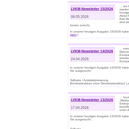
… am h
LVKM-Newsletter 15/2026
zweite
heutige
Abdul R
08.05.2026
Esel f
sind a
besser zurecht.
In unserer heutigen Ausgabe 15/2026 haben
mehr
]
… erin
LVKM-Newsletter 14/2026
Natursc
Europa
immate
24.04.2026
Europa
In unserer heutigen Ausgabe 14/2026 habe
Sie ausgesucht:
Teilhabe / Antidiskriminierung
Bürokratieabbau ohne Demokratieabbau! Land
… heut
LVKM-Newsletter 13/2026
„Weltta
Erbkran
betroff
17.04.2026
unter d
In unserer heutigen Ausgabe 13/2026 habe
Sie ausgesucht:
Teilhabe