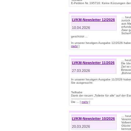
E-Petition Nr. 195716: Keine Kürzungen der E
… heute
LVKM-Newsletter 12/2026
zurück
aus Ma
erfund
10.04.2026
Zwar ga
Sicher
geschützt ...
In unserer heutigen Ausgabe 12/2026 haben
mehr
]
… heute
LVKM-Newsletter 11/2026
Die Ide
Ziel is
Bewuss
27.03.2026
„Bühne 
In unserer heutigen Ausgabe 11/2026 habe
Sie ausgesucht:
Teilhabe
Dank der neuen „Toilette für alle“ auf der Ess
-------------------------
Die ... [
mehr
]
… heute
LVKM-Newsletter 10/2026
Verein
Vollve
Glücks
20.03.2026
kennze