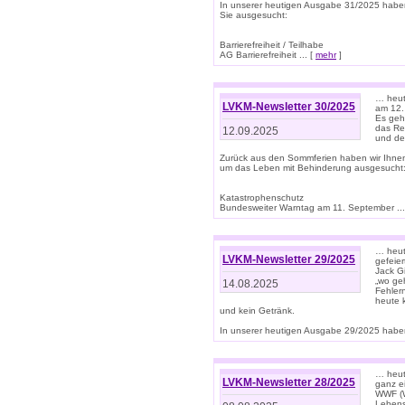
In unserer heutigen Ausgabe 31/2025 habe
Sie ausgesucht:
Barrierefreiheit / Teilhabe
AG Barrierefreiheit ... [
mehr
]
… heut
LVKM-Newsletter 30/2025
am 12.
Es geh
das Rec
12.09.2025
und de
Zurück aus den Sommferien haben wir Ihne
um das Leben mit Behinderung ausgesucht
Katastrophenschutz
Bundesweiter Warntag am 11. September ...
… heute
LVKM-Newsletter 29/2025
gefeie
Jack Gi
„wo ge
14.08.2025
Fehler
heute 
und kein Getränk.
In unserer heutigen Ausgabe 29/2025 haben
… heute
LVKM-Newsletter 28/2025
ganz e
WWF (W
Lebens