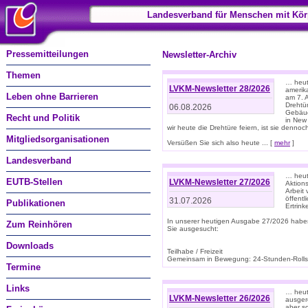
Landesverband für Menschen mit Kör
Pressemitteilungen
Newsletter-Archiv
Themen
… heute
LVKM-Newsletter 28/2026
amerik
Leben ohne Barrieren
am 7. 
Drehtür
06.08.2026
Gebäud
Recht und Politik
in New
wir heute die Drehtüre feiern, ist sie dennoch
Mitgliedsorganisationen
Versüßen Sie sich also heute ... [
mehr
]
Landesverband
… heut
EUTB-Stellen
LVKM-Newsletter 27/2026
Aktions
Arbeit
öffentl
31.07.2026
Publikationen
Ertrin
In unserer heutigen Ausgabe 27/2026 habe
Zum Reinhören
Sie ausgesucht:
Downloads
Teilhabe / Freizeit
Gemeinsam in Bewegung: 24-Stunden-Rollstu
Termine
Links
… heut
LVKM-Newsletter 26/2026
ausgere
aber s