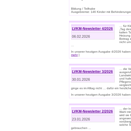
Bildung / Teilhabe
Ausgebremst: 146 Kinder mit Behinderungen
… für Kl
LVKM-Newsletter 4/2026
„Tag des
kalten T
Heizung 
06.02.2026
Beitrag 
nicht um
…
In unserer heutigen Ausgabe 4/2026 haben 
mehr
]
… die Ve
LVKM-Newsletter 3/2026
ausgeruf
Landwirt
und halt
30.01.2026
Pflegend
vergleic
ginge es im Alltag nicht … dafür ein herzlich
In unserer heutigen Ausgabe 3/2026 haben 
… der In
LVKM-Newsletter 2/2026
Wahl mit
wird si
angewend
23.01.2026
vorüberg
solche S
gebrauchen ...