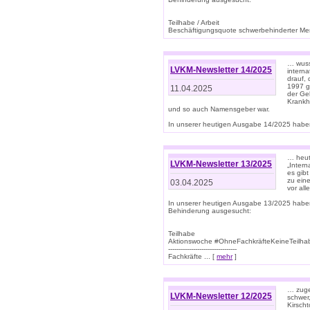
Teilhabe / Arbeit
Beschäftigungsquote schwerbehinderter Mens
… wuss
LVKM-Newsletter 14/2025
intern
drauf, 
1997 gi
11.04.2025
der Geb
Krankhe
und so auch Namensgeber war.
In unserer heutigen Ausgabe 14/2025 haben
… heut
LVKM-Newsletter 13/2025
„Intern
es gibt
zu eine
03.04.2025
vor all
In unserer heutigen Ausgabe 13/2025 habe
Behinderung ausgesucht:
Teilhabe
Aktionswoche #OhneFachkräfteKeineTeilh
---------------------------------
Fachkräfte ... [
mehr
]
… zuge
LVKM-Newsletter 12/2025
schwer
Kirscht