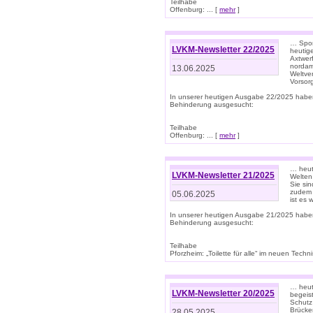
Teilhabe
Offenburg: ... [
mehr
]
… Spor
LVKM-Newsletter 22/2025
heutig
Axtwer
nordame
13.06.2025
Weltve
Vorsor
In unserer heutigen Ausgabe 22/2025 habe
Behinderung ausgesucht:
Teilhabe
Offenburg: ... [
mehr
]
… heute
LVKM-Newsletter 21/2025
Welten
Sie sin
zudem 
05.06.2025
ist es 
In unserer heutigen Ausgabe 21/2025 habe
Behinderung ausgesucht:
Teilhabe
Pforzheim: „Toilette für alle“ im neuen Techni
… heute
LVKM-Newsletter 20/2025
begeis
Schutz
Brücken
28.05.2025