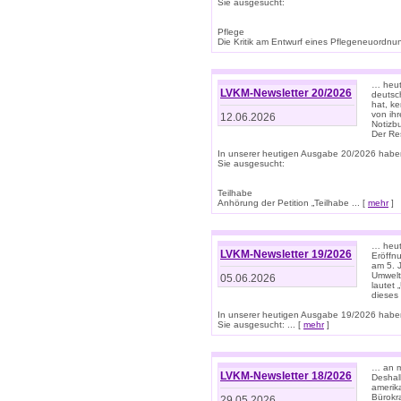
Sie ausgesucht:
Pflege
Die Kritik am Entwurf eines Pflegeneuordnung
… heute
LVKM-Newsletter 20/2026
deutsch
hat, k
von ih
12.06.2026
Notizb
Der Re
In unserer heutigen Ausgabe 20/2026 habe
Sie ausgesucht:
Teilhabe
Anhörung der Petition „Teilhabe ... [
mehr
]
… heute
LVKM-Newsletter 19/2026
Eröffn
am 5. 
Umwelt“
05.06.2026
lautet
dieses
In unserer heutigen Ausgabe 19/2026 habe
Sie ausgesucht: ... [
mehr
]
… an m
LVKM-Newsletter 18/2026
Deshal
amerik
Bürokra
29.05.2026