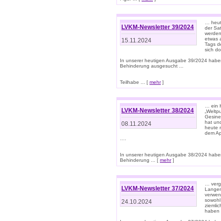
… heut
LVKM-Newsletter 39/2024
der Sa
werden
etwas 
15.11.2024
Tags de
sich d
In unserer heutigen Ausgabe 39/2024 habe
Behinderung ausgesucht ...
Teilhabe ... [
mehr
]
… ein 
LVKM-Newsletter 38/2024
„Weltpu
Gesine
hat und
08.11.2024
heute 
dem App
….
In unserer heutigen Ausgabe 38/2024 habe
Behinderung ... [
mehr
]
… verg
LVKM-Newsletter 37/2024
Langens
verwen
sowohl
24.10.2024
ziemlic
haben