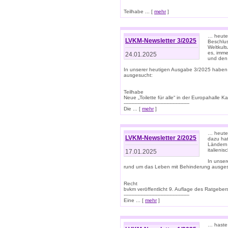
Teilhabe ... [
mehr
]
… heute 
LVKM-Newsletter 3/2025
Beschlu
Weltkult
es, imme
24.01.2025
und den 
In unserer heutigen Ausgabe 3/2025 haben
ausgesucht:
Teilhabe
Neue „Toilette für alle“ in der Europahalle Ka
-------------------------------------------
Die ... [
mehr
]
… heute 
LVKM-Newsletter 2/2025
dazu hat
Ländern 
italieni
17.01.2025
In unse
rund um das Leben mit Behinderung ausges
Recht
bvkm veröffentlicht 9. Auflage des Ratgeb
-------------------------------------------
Eine ... [
mehr
]
… haste 