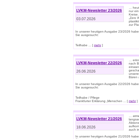
… heute
LVKM-Newsletter 23/2026
nur ein
Kreise
„Zero 
03.07.2026
plastik
zur Pla
In unserer heutigen Ausgabe 23/2026 habe
Sie ausgesucht:
Teilhabe ... [
mehr
]
… erin
LVKM-Newsletter 22/2026
nach B
einwan
gescha
26.06.2026
unsere
Bären a
In unserer heutigen Ausgabe 22/2026 habe
Sie ausgesucht:
Teilhabe / Pflege
Frankfurter Erklärung „Menschen ... [
mehr
]
… atme
LVKM-Newsletter 21/2026
langsa
Aktion
aufkom
18.06.2026
auch i
In unserer heutigen Ausgabe 21/2026 habe