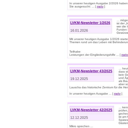
In unserer heutigen Ausgabe 2/2026 haben
Sie ausgesucht: ... [
mehr
]
… mögen 
LVKM-Newsletter 1/2026
ist der 
wer die 
Funden b
16.01.2026
Gewürze 
Mit unserer heutigen Ausgabe 1/2026 starte
Themen rund um das Leben mit Behinderun
Teilhabe
Leistungen der Eingliederungshilfe ... [
mehr
… heut
LVKM-Newsletter 43/2025
dass s
kein G
und Äp
19.12.2025
als Bau
aber sc
Lauscha das historische Zentrum für die He
In unserer heutigen Ausgabe ... [
mehr
]
… kenn
LVKM-Newsletter 42/2025
prüfen
gechec
ist am
12.12.2025
Spätest
Gästen 
Mikro sprechen ...