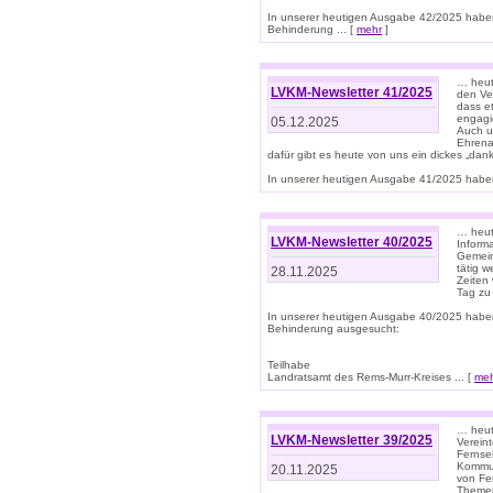
In unserer heutigen Ausgabe 42/2025 habe
Behinderung ... [
mehr
]
… heute
LVKM-Newsletter 41/2025
den Ver
dass et
engagie
05.12.2025
Auch u
Ehrena
dafür gibt es heute von uns ein dickes „dank
In unserer heutigen Ausgabe 41/2025 haben 
… heute
LVKM-Newsletter 40/2025
Informa
Gemein
tätig w
28.11.2025
Zeiten 
Tag zu
In unserer heutigen Ausgabe 40/2025 habe
Behinderung ausgesucht:
Teilhabe
Landratsamt des Rems-Murr-Kreises ... [
me
… heute
LVKM-Newsletter 39/2025
Verein
Fernse
Kommun
20.11.2025
von Fe
Themen 