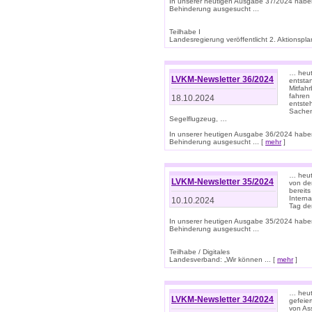
In unserer heutigen Ausgabe 37/2024 habe
Behinderung ausgesucht ...
Teilhabe I
Landesregierung veröffentlicht 2. Aktionsplan
… heute
LVKM-Newsletter 36/2024
entsta
Mitfah
fahren
18.10.2024
entste
Sachen
Segelflugzeug, …
In unserer heutigen Ausgabe 36/2024 habe
Behinderung ausgesucht ... [
mehr
]
… heute
LVKM-Newsletter 35/2024
von den
bereits
Interna
10.10.2024
Tag de
In unserer heutigen Ausgabe 35/2024 habe
Behinderung ausgesucht ...
Teilhabe / Digitales
Landesverband: „Wir können ... [
mehr
]
… heut
LVKM-Newsletter 34/2024
gefeier
von Ass