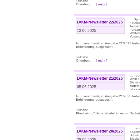
Teilhabe
Offenburg: ... [
mehr
]
… Spor
LVKM-Newsletter 22/2025
heutig
Axtwer
nordame
13.06.2025
Weltve
Vorsor
In unserer heutigen Ausgabe 22/2025 habe
Behinderung ausgesucht:
Teilhabe
Offenburg: ... [
mehr
]
… heute
LVKM-Newsletter 21/2025
Welten
Sie sin
zudem 
05.06.2025
ist es 
In unserer heutigen Ausgabe 21/2025 habe
Behinderung ausgesucht:
Teilhabe
Pforzheim: „Toilette für alle“ im neuen Techni
… heute
LVKM-Newsletter 20/2025
begeis
Schutz
Brücken
28.05.2025