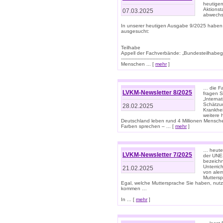
heutigen
Aktionst
07.03.2025
abwechs
In unserer heutigen Ausgabe 9/2025 haben
ausgesucht:
Teilhabe
Appell der Fachverbände: „Bundesteilhabeg
---------------------------------
Menschen ... [
mehr
]
… die Fa
LVKM-Newsletter 8/2025
fragen S
„Interna
Schätzun
28.02.2025
Krankhei
weitere 
Deutschland leben rund 4 Millionen Mensche
Farben sprechen – ... [
mehr
]
… heute 
LVKM-Newsletter 7/2025
der UNE
bezeichn
Unterric
21.02.2025
von alem
Muttersp
Egal, welche Muttersprache Sie haben, nutz
kommen …
In ... [
mehr
]