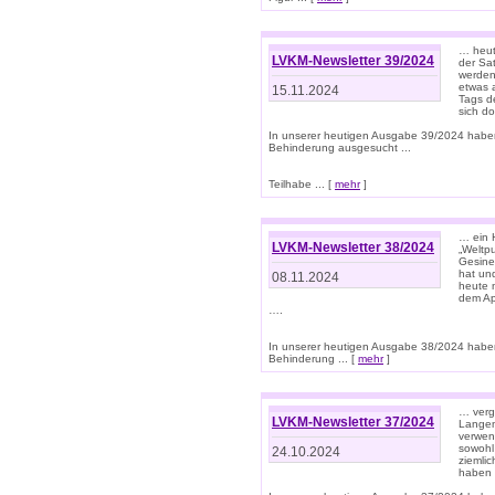
… heut
LVKM-Newsletter 39/2024
der Sa
werden
etwas 
15.11.2024
Tags de
sich d
In unserer heutigen Ausgabe 39/2024 habe
Behinderung ausgesucht ...
Teilhabe ... [
mehr
]
… ein 
LVKM-Newsletter 38/2024
„Weltpu
Gesine
hat und
08.11.2024
heute 
dem App
….
In unserer heutigen Ausgabe 38/2024 habe
Behinderung ... [
mehr
]
… verg
LVKM-Newsletter 37/2024
Langens
verwen
sowohl
24.10.2024
ziemlic
haben