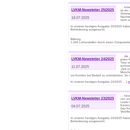
… höre
LVKM-Newsletter 25/2025
ist der
Stimme
Nachwe
18.07.2025
nicht 
In unserer heutigen Ausgabe 25/2025 habe
Behinderung ausgesucht:
Bildung
1.440 Lehrerstellen durch einen Computerfeh
… die 
LVKM-Newsletter 24/2025
jedes 
Tietz i
techni
11.07.2025
„Zeit 
Münche
um Kunden bei Bedarf zu unterstützen. So 
In unserer heutigen Ausgabe 24/2025 ... [
m
… heute
LVKM-Newsletter 23/2025
von uns
Lewis C
Kaninc
04.07.2025
Das Kin
Veröff
In unserer heutigen Ausgabe 23/2025 habe
Behinderung ausgesucht: