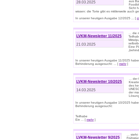
aus Ba
28.03.2025
Foodbl
Sicht h
wissen: die Torte gibt es mittlerweile auch g
In unserer heutigen Ausgabe 12/2025 ... [
m
… die r
LVKM-Newsletter 11/2025
Teilha
Mittelp
selbstb
21.03.2025
Eine Pl
„behind
In unserer heutigen Ausgabe 11/2025 habe
Behinderung ausgesucht: ... [
mehr
]
… der 
LVKM-Newsletter 10/2025
Kreati
des heu
UNESCO 
14.03.2025
der ma
Lösung
In unserer heutigen Ausgabe 10/2025 habe
Behinderung ausgesucht:
Teilhabe
Ein ... [
mehr
]
… steht 
LVKM-Newsletter 9/2025
Frühstüc