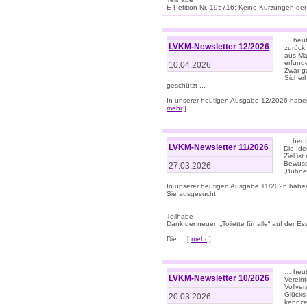
E-Petition Nr. 195716: Keine Kürzungen der E
… heute
LVKM-Newsletter 12/2026
zurück
aus Ma
erfund
10.04.2026
Zwar ga
Sicher
geschützt ...
In unserer heutigen Ausgabe 12/2026 haben
mehr
]
… heute
LVKM-Newsletter 11/2026
Die Ide
Ziel is
Bewuss
27.03.2026
„Bühne 
In unserer heutigen Ausgabe 11/2026 habe
Sie ausgesucht:
Teilhabe
Dank der neuen „Toilette für alle“ auf der Ess
-------------------------
Die ... [
mehr
]
… heute
LVKM-Newsletter 10/2026
Verein
Vollve
Glücks
20.03.2026
kennze