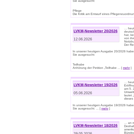
Sie ausgesucht:
Pflege
Die Kritik am Entwurf eines Pflegeneuordnung
… heute
LVKM-Newsletter 20/2026
deutsch
hat, k
von ih
12.06.2026
Notizb
Der Re
In unserer heutigen Ausgabe 20/2026 habe
Sie ausgesucht:
Teilhabe
Anhörung der Petition „Teilhabe ... [
mehr
]
… heute
LVKM-Newsletter 19/2026
Eröffn
am 5. 
Umwelt“
05.06.2026
lautet
dieses
In unserer heutigen Ausgabe 19/2026 habe
Sie ausgesucht: ... [
mehr
]
… an m
LVKM-Newsletter 18/2026
Deshal
amerik
Bürokra
29.05.2026