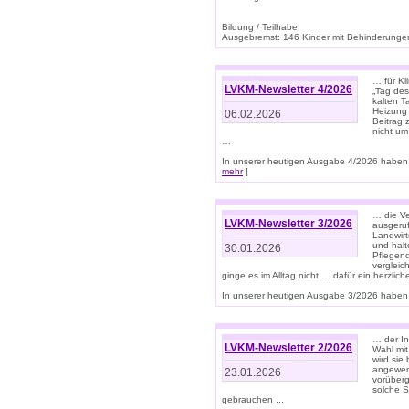
Bildung / Teilhabe
Ausgebremst: 146 Kinder mit Behinderungen
… für Kl
LVKM-Newsletter 4/2026
„Tag des
kalten T
Heizung 
06.02.2026
Beitrag 
nicht um
…
In unserer heutigen Ausgabe 4/2026 haben 
mehr
]
… die Ve
LVKM-Newsletter 3/2026
ausgeruf
Landwirt
und halt
30.01.2026
Pflegend
vergleic
ginge es im Alltag nicht … dafür ein herzlich
In unserer heutigen Ausgabe 3/2026 haben 
… der In
LVKM-Newsletter 2/2026
Wahl mit
wird si
angewend
23.01.2026
vorüberg
solche S
gebrauchen ...