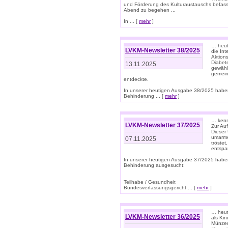
und Förderung des Kulturaustauschs befasse
Abend zu begehen ...
In ... [
mehr
]
… heut
LVKM-Newsletter 38/2025
die In
Aktions
Diabet
13.11.2025
gewählt
gemein
entdeckte.
In unserer heutigen Ausgabe 38/2025 habe
Behinderung ... [
mehr
]
… kenne
LVKM-Newsletter 37/2025
Zur Au
Dieser 
umarme
07.11.2025
tröste
entspa
In unserer heutigen Ausgabe 37/2025 habe
Behinderung ausgesucht:
Teilhabe / Gesundheit
Bundesverfassungsgericht ... [
mehr
]
… heute
LVKM-Newsletter 36/2025
als Kin
Münzen