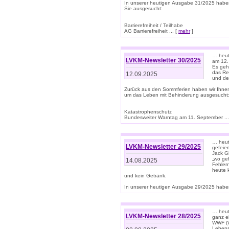
In unserer heutigen Ausgabe 31/2025 habe
Sie ausgesucht:
Barrierefreiheit / Teilhabe
AG Barrierefreiheit ... [
mehr
]
… heut
LVKM-Newsletter 30/2025
am 12.
Es geh
das Rec
12.09.2025
und de
Zurück aus den Sommferien haben wir Ihne
um das Leben mit Behinderung ausgesucht
Katastrophenschutz
Bundesweiter Warntag am 11. September ...
… heute
LVKM-Newsletter 29/2025
gefeie
Jack Gi
„wo ge
14.08.2025
Fehler
heute 
und kein Getränk.
In unserer heutigen Ausgabe 29/2025 haben
… heute
LVKM-Newsletter 28/2025
ganz e
WWF (W
Lebens