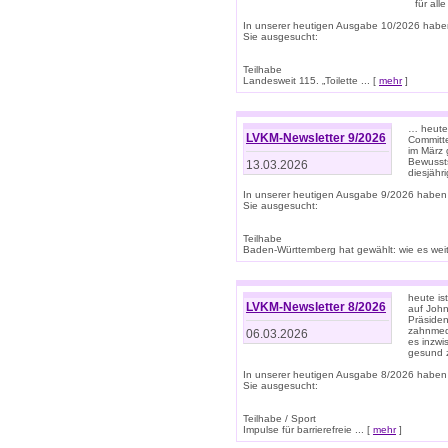
für all
In unserer heutigen Ausgabe 10/2026 habe
Sie ausgesucht:
Teilhabe
Landesweit 115. „Toilette ... [
mehr
]
… heute 
LVKM-Newsletter 9/2026
Committe
im März 
Bewussts
13.03.2026
diesjähr
In unserer heutigen Ausgabe 9/2026 haben
Sie ausgesucht:
Teilhabe
Baden-Württemberg hat gewählt: wie es weite
heute is
LVKM-Newsletter 8/2026
auf Joh
Präsiden
zahnmedi
06.03.2026
es inzwi
gesund z
In unserer heutigen Ausgabe 8/2026 haben
Sie ausgesucht:
Teilhabe / Sport
Impulse für barrierefreie ... [
mehr
]