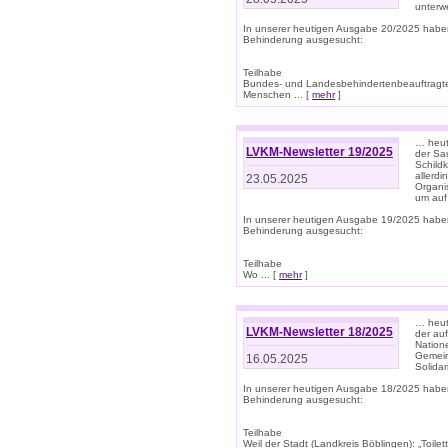
unterwe
In unserer heutigen Ausgabe 20/2025 habe
Behinderung ausgesucht:
Teilhabe
Bundes- und Landesbehindertenbeauftragte:
Menschen ... [
mehr
]
… heute
LVKM-Newsletter 19/2025
der Sau
Schild
allerd
23.05.2025
Organi
um auf
In unserer heutigen Ausgabe 19/2025 habe
Behinderung ausgesucht:
Teilhabe
Wo ... [
mehr
]
… heut
LVKM-Newsletter 18/2025
der au
Nation
Gemeins
16.05.2025
Solidar
In unserer heutigen Ausgabe 18/2025 habe
Behinderung ausgesucht:
Teilhabe
Weil der Stadt (Landkreis Böblingen): „Toilette