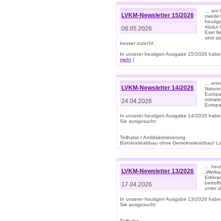
… am h
LVKM-Newsletter 15/2026
zweite
heutige
Abdul R
08.05.2026
Esel f
sind a
besser zurecht.
In unserer heutigen Ausgabe 15/2026 haben
mehr
]
… erin
LVKM-Newsletter 14/2026
Natursc
Europa
immate
24.04.2026
Europa
In unserer heutigen Ausgabe 14/2026 habe
Sie ausgesucht:
Teilhabe / Antidiskriminierung
Bürokratieabbau ohne Demokratieabbau! Land
… heut
LVKM-Newsletter 13/2026
„Weltta
Erbkran
betroff
17.04.2026
unter d
In unserer heutigen Ausgabe 13/2026 habe
Sie ausgesucht:
Teilhabe