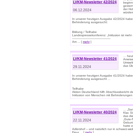
LVKM-Newsletter 42/2024
beginn
gestern
der Hof
06.12.2024
würden
In unserer heutigen Ausgabe 42/2024 habe
Behinderung ausgesucht:
Bildung / Teilhabe
Landespressekonferenz: „Inklusion ist mehr 
-------------------------------------------
Am ... [
mehr
]
… heute
LVKM-Newsletter 41/2024
Ameise
Umwelt
das Übe
29.11.2024
In unserer heutigen Ausgabe 41/2024 habe
Behinderung ausgesucht ...
Teilhabe
Aktion Deutschland hilft: Abschlussberic
Inklusion von Menschen mit Behinderungen (P
… „San
LVKM-Newsletter 40/2024
Klar, 
das die
„Gute-
22.11.2024
Geburt
hatte 
Adlershof – und natürlich nur in schwarz-w
Figur ... [
mehr
]