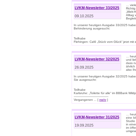
… viel
LVKM-Newsletter 33/2025
Richti
„Welt-
Alltag
09.10.2025
Beglei
In unserer heutigen Ausgabe 33/2025 habe
Behinderung ausgesucht:
Teilhabe
Flehingen: Café „Stück vom Glück“ jetzt mit ein
… heut
LVKM-Newsletter 32/2025
und lie
dass n
ährlich
26.09.2025
also Ih
In unserer heutigen Ausgabe 32/2025 habe
Sie ausgesucht:
Teilhabe
Karlsruhe: „Toilette für alle“ im BBBank Wildp
--------------------------------------
Vergangenen ... [
mehr
]
… heute
LVKM-Newsletter 31/2025
eine I
Studio
in ein
19.09.2025
im öff
umgew