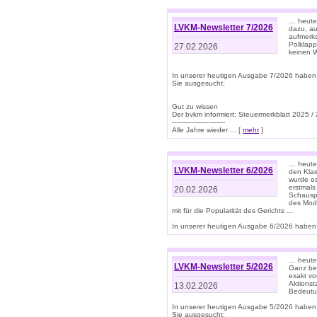
… heute 
LVKM-Newsletter 7/2026
dazu, au
aufmerks
Polklapp
27.02.2026
keinen W
In unserer heutigen Ausgabe 7/2026 haben
Sie ausgesucht:
Gut zu wissen
Der bvkm informiert: Steuermerkblatt 2025 /
-------------------------
Alle Jahre wieder ... [
mehr
]
… heute 
LVKM-Newsletter 6/2026
den Klas
wurde es
erstmals
20.02.2026
Schauspi
des Mode
mit für die Popularität des Gerichts …
In unserer heutigen Ausgabe 6/2026 haben 
… heute 
LVKM-Newsletter 5/2026
Ganz bew
exakt vo
Aktionst
13.02.2026
Bedeutun
In unserer heutigen Ausgabe 5/2026 haben
Sie ausgesucht: