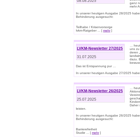
08.08.2025
ganz n
mehr A
In unserer heutigen Ausgabe 28/2025 habe
Behinderung ausgesucht:
Teilhabe / Krisenvorsorge
lvkm-Ratgeber ... [
mehr
]
… heut
LVKM-Newsletter 27/2025
uns zu
deren „
landwi
31.07.2025
dazu. E
bewusst
Das ist Entspannung pur …
In unserer heutigen Ausgabe 27/2025 haben
… heute
LVKM-Newsletter 26/2025
Aktion
Verein
gescha
25.07.2025
Kinder
Daher s
leisten.
In unserer heutigen Ausgabe 26/2025 habe
Behinderung ausgesucht:
Barrierefreiheit
Studie ... [
mehr
]