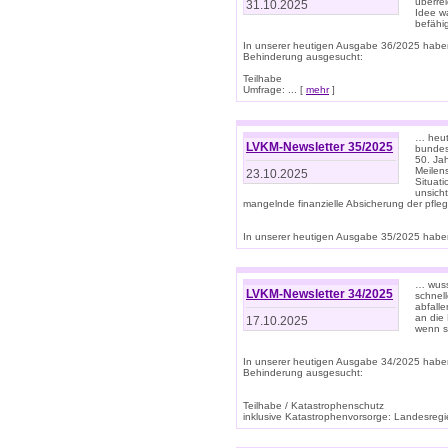
überre
31.10.2025
Idee w
befähi
In unserer heutigen Ausgabe 36/2025 habe
Behinderung ausgesucht:
Teilhabe
Umfrage: ... [
mehr
]
… heute
LVKM-Newsletter 35/2025
bundesw
50. Jah
Meilen
23.10.2025
Situati
unsicht
mangelnde finanzielle Absicherung der pfleg
In unserer heutigen Ausgabe 35/2025 haben
… wuss
LVKM-Newsletter 34/2025
schnel
abfalle
an die 
17.10.2025
wenn s
In unserer heutigen Ausgabe 34/2025 habe
Behinderung ausgesucht:
Teilhabe / Katastrophenschutz
inklusive Katastrophenvorsorge: Landesregie