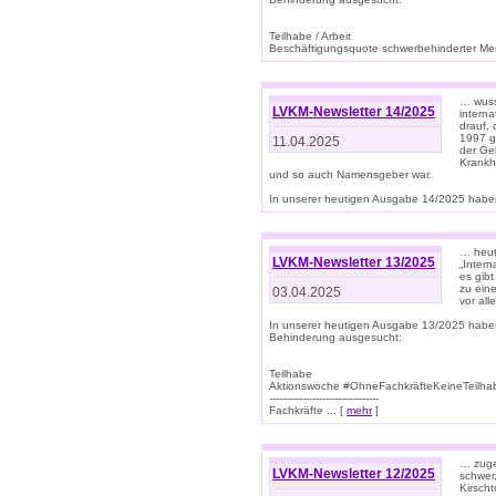
Teilhabe / Arbeit
Beschäftigungsquote schwerbehinderter Mens
… wuss
LVKM-Newsletter 14/2025
intern
drauf, 
1997 gi
11.04.2025
der Geb
Krankhe
und so auch Namensgeber war.
In unserer heutigen Ausgabe 14/2025 haben
… heut
LVKM-Newsletter 13/2025
„Intern
es gibt
zu eine
03.04.2025
vor all
In unserer heutigen Ausgabe 13/2025 habe
Behinderung ausgesucht:
Teilhabe
Aktionswoche #OhneFachkräfteKeineTeilh
---------------------------------
Fachkräfte ... [
mehr
]
… zuge
LVKM-Newsletter 12/2025
schwer
Kirscht