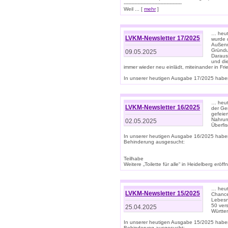
--------------------------------------
Weil ... [
mehr
]
… heut
LVKM-Newsletter 17/2025
wurde 
Außenm
Gründu
09.05.2025
Daraus
und di
immer wieder neu einlädt, miteinander in Fri
In unserer heutigen Ausgabe 17/2025 haben 
… heute
LVKM-Newsletter 16/2025
der Ge
gefeie
Nahrun
02.05.2025
Überfi
In unserer heutigen Ausgabe 16/2025 habe
Behinderung ausgesucht:
Teilhabe
Weitere „Toilette für alle“ in Heidelberg erö
… heute
LVKM-Newsletter 15/2025
Chance
Lebesn
50 ver
25.04.2025
Württem
In unserer heutigen Ausgabe 15/2025 habe
Behinderung ausgesucht: