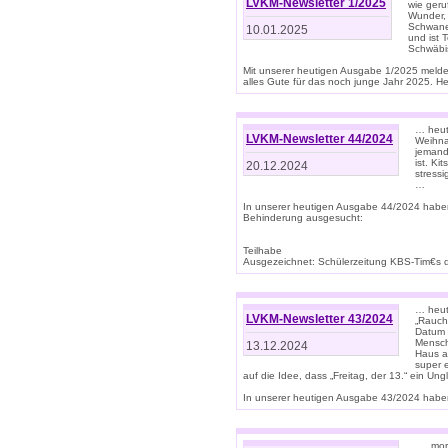
LVKM-Newsletter 1/2025
wie geru
Wunder, 
Schwanen
10.01.2025
und ist 
Schwäbi
Mit unserer heutigen Ausgabe 1/2025 meld
alles Gute für das noch junge Jahr 2025. H
… heute
LVKM-Newsletter 44/2024
Weihna
jemand
ist. K
20.12.2024
stress
…
In unserer heutigen Ausgabe 44/2024 habe
Behinderung ausgesucht:
Teilhabe
Ausgezeichnet: Schülerzeitung KBS-Tim€s de
… heute
LVKM-Newsletter 43/2024
„Rauch
Datum 
Mensch
13.12.2024
Haus au
super 
auf die Idee, dass „Freitag, der 13.“ ein Un
In unserer heutigen Ausgabe 43/2024 haben 
… „mor