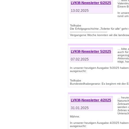
… lasst 
LVKM-Newsletter 6/2025
Valentin
Einem B
13.02.2025
In unse
rund um
Teilhabe
Die Erfolgsgeschichte „Toilette für alle“ geht
-------------------------------------------
Vergangene Woche konnten wir die landeswe
… bitte 
LVKM-Newsletter 5/2025
auch für
angezoge
Aktionst
07.02.2025
trägt, h
In unserer heutigen Ausgabe 5/2025 haben
ausgesucht:
Teilhabe
Bundesteilhabegesetz: Es beginnt mit der Erm
… heute 
LVKM-Newsletter 4/2025
Natursch
Zebraart
werden d
31.01.2025
Zebras s
Untersch
Mähne.
In unserer heutigen Ausgabe 4/2025 haben
ausgesucht: