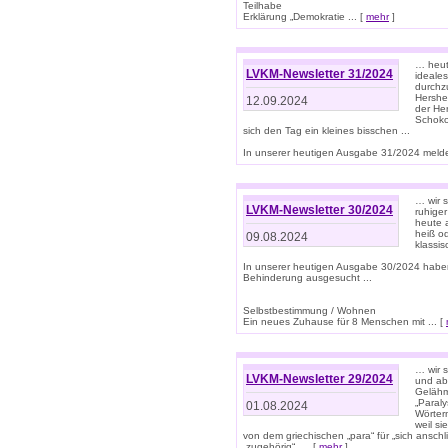
Teilhabe
Erklärung „Demokratie ... [
mehr
]
… heute
LVKM-Newsletter 31/2024
ideale
durchzu
Hershe
12.09.2024
der He
Schoko
sich den Tag ein kleines bisschen ...
In unserer heutigen Ausgabe 31/2024 melde
… wir 
LVKM-Newsletter 30/2024
ruhige
heute 
heiß od
09.08.2024
klassi
In unserer heutigen Ausgabe 30/2024 habe
Behinderung ausgesucht ...
Selbstbestimmung / Wohnen
Ein neues Zuhause für 8 Menschen mit ... [
… wir s
LVKM-Newsletter 29/2024
und ab 
Gelähm
„Paral
01.08.2024
Wörtern
weil si
von dem griechischen „para“ für „sich anschl
„zugehörig“, ... [
mehr
]