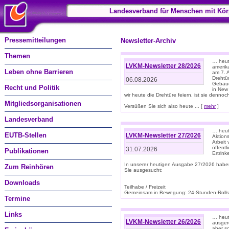
Landesverband für Menschen mit Kör
Pressemitteilungen
Newsletter-Archiv
Themen
… heute
LVKM-Newsletter 28/2026
amerik
Leben ohne Barrieren
am 7. 
Drehtür
06.08.2026
Gebäud
Recht und Politik
in New
wir heute die Drehtüre feiern, ist sie dennoch
Mitgliedsorganisationen
Versüßen Sie sich also heute ... [
mehr
]
Landesverband
… heut
EUTB-Stellen
LVKM-Newsletter 27/2026
Aktions
Arbeit
öffentl
31.07.2026
Publikationen
Ertrin
In unserer heutigen Ausgabe 27/2026 habe
Zum Reinhören
Sie ausgesucht:
Downloads
Teilhabe / Freizeit
Gemeinsam in Bewegung: 24-Stunden-Rollstu
Termine
Links
… heut
LVKM-Newsletter 26/2026
ausgere
aber s