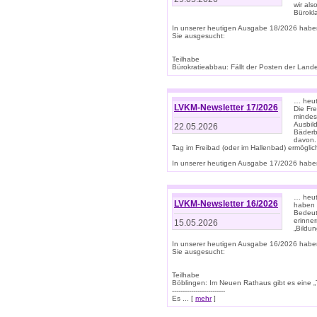
wir als
Bürok
In unserer heutigen Ausgabe 18/2026 habe
Sie ausgesucht:
Teilhabe
Bürokratieabbau: Fällt der Posten der Land
… heut
LVKM-Newsletter 17/2026
Die Fr
mindes
Ausbild
22.05.2026
Bäderbe
davon.
Tag im Freibad (oder im Hallenbad) ermöglic
In unserer heutigen Ausgabe 17/2026 haben
… heute
LVKM-Newsletter 16/2026
haben 
Bedeut
erinner
15.05.2026
„Bildun
In unserer heutigen Ausgabe 16/2026 habe
Sie ausgesucht:
Teilhabe
Böblingen: Im Neuen Rathaus gibt es eine „Toi
-------------------------
Es ... [
mehr
]