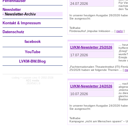
Ferienhäuser
Für Vi
24.07.2026
nächst
Newsletter
den T
· Newsletter-Archiv
In unserer heutigen Ausgabe 26/2026 habe
Sie ausgesucht:
Kontakt & Impressum
Teilhabe
Förderaufruf „Impulse Inklusion ... [
mehr
]
Datenschutz
facebook
… heut
LVKM-Newsletter 25/2026
hoffent
„Emoji“
You
Tube
wurde?
17.07.2026
Emojis 
heute 
LVKM-BW.Blog
„Fachternationalen Theaterinstitut (ITI) Fi
25/2026 haben wir folgende Themen ... [
me
coding + custom cms © 2002-2026
AD1 media
· 2624543 | 8
… nach
LVKM-Newsletter 24/2026
abgesag
„intern
zu dies
10.07.2026
gleich
Brattio
In unserer heutigen Ausgabe 24/2026 habe
Sie ausgesucht:
Teilhabe
Kampagne „nicht am Menschen sparen“ – Un