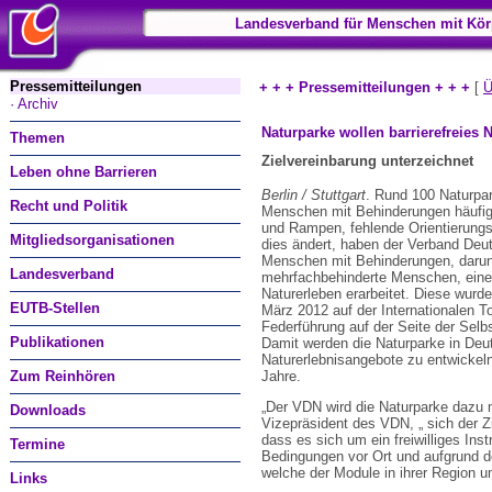
Landesverband für Menschen mit Kör
Pressemitteilungen
+ + + Pressemitteilungen + + +
[
Ü
· Archiv
Naturparke wollen barrierefreies 
Themen
Zielvereinbarung unterzeichnet
Leben ohne Barrieren
Berlin / Stuttgart
. Rund 100 Naturpar
Recht und Politik
Menschen mit Behinderungen häufig 
und Rampen, fehlende Orientierungs
Mitgliedsorganisationen
dies ändert, haben der Verband Deu
Menschen mit Behinderungen, darunt
Landesverband
mehrfachbehinderte Menschen, eine
Naturerleben erarbeitet. Diese wurd
EUTB-Stellen
März 2012 auf der Internationalen T
Federführung auf der Seite der Sel
Publikationen
Damit werden die Naturparke in Deuts
Naturerlebnisangebote zu entwickeln
Zum Reinhören
Jahre.
„Der VDN wird die Naturparke dazu m
Downloads
Vizepräsident des VDN, „ sich der Z
dass es sich um ein freiwilliges Ins
Termine
Bedingungen vor Ort und aufgrund 
welche der Module in ihrer Region 
Links