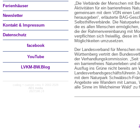
„Die Verbände der Menschen mit Beh
Ferienhäuser
Aktivitäten für ein barrierefreies Na
gemeinsam mit dem VDN einen Leitf
Newsletter
herausgeben“, erläuterte BAG-Gesch
Selbsthilfeverbände. Die Naturparke
Kontakt & Impressum
die es allen Menschen ermöglichen,
die der Rahmenvereinbarung mit Modu
Datenschutz
verpflichten sich freiwillig, diese 
Möglichkeiten umzusetzen.
facebook
Der Landesverband für Menschen mi
Württemberg vertritt den Bundesver
You
Tube
der Verhandlungskommission. „Seit 
ein barrierefreies Naturerleben und 
LVKM-BW.Blog
Ausflug ins Grüne nicht bereits am 
Landesverbandsgeschäftsführerin Ju
mit dem Naturpark Schwäbisch-Frän
Angebote wie Wandern mit Lamas, Wa
coding + custom cms © 2002-2026
alle Sinne im Welzheimer Wald“ zu f
AD1 media
· 2627196 | 8