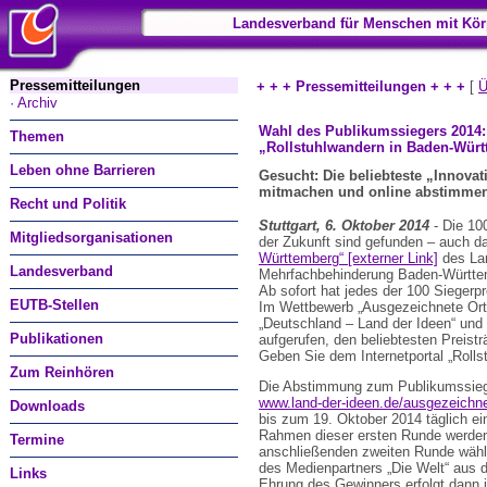
Landesverband für Menschen mit Kör
Pressemitteilungen
+ + + Pressemitteilungen + + +
[
Ü
· Archiv
Wahl des Publikumssiegers 2014: 
Themen
„Rollstuhlwandern in Baden-Wür
Leben ohne Barrieren
Gesucht: Die beliebteste „Innovati
mitmachen und online abstimmen
Recht und Politik
Stuttgart, 6. Oktober 2014
- Die 10
Mitgliedsorganisationen
der Zukunft sind gefunden – auch da
Württemberg“ [externer Link]
des Lan
Landesverband
Mehrfachbehinderung Baden-Württemb
Ab sofort hat jedes der 100 Siegerp
EUTB-Stellen
Im Wettbewerb „Ausgezeichnete Orte 
„Deutschland – Land der Ideen“ und
Publikationen
aufgerufen, den beliebtesten Preist
Geben Sie dem Internetportal „Roll
Zum Reinhören
Die Abstimmung zum Publikumssieger
www.land-der-ideen.de/ausgezeichnete
Downloads
bis zum 19. Oktober 2014 täglich ei
Rahmen dieser ersten Runde werden
Termine
anschließenden zweiten Runde wählt
des Medienpartners „Die Welt“ aus 
Links
Ehrung des Gewinners erfolgt dann 