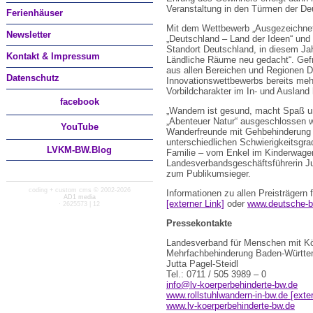
Veranstaltung in den Türmen der De
Ferienhäuser
Mit dem Wettbewerb „Ausgezeichnete 
Newsletter
„Deutschland – Land der Ideen“ un
Standort Deutschland, in diesem Ja
Kontakt & Impressum
Ländliche Räume neu gedacht“. Gefr
aus allen Bereichen und Regionen 
Datenschutz
Innovationswettbewerbs bereits mehr
Vorbildcharakter im In- und Ausland
facebook
„Wandern ist gesund, macht Spaß u
„Abenteuer Natur“ ausgeschlossen w
You
Tube
Wanderfreunde mit Gehbehinderung o
unterschiedlichen Schwierigkeitsgra
LVKM-BW.Blog
Familie – vom Enkel im Kinderwagen 
Landesverbandsgeschäftsführerin Ju
zum Publikumsieger.
coding + custom cms © 2002-2026
Informationen zu allen Preisträgern 
AD1 media
[externer Link]
oder
www.deutsche-ba
· 2625573 | 12
Pressekontakte
Landesverband für Menschen mit Kö
Mehrfachbehinderung Baden-Württe
Jutta Pagel-Steidl
Tel.: 0711 / 505 3989 – 0
info@lv-koerperbehinderte-bw.de
www.rollstuhlwandern-in-bw.de [exter
www.lv-koerperbehinderte-bw.de