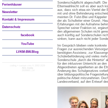
Sonderschulpflicht abgeschafft. Die 
Ferienhäuser
Elternwahlrecht soll es aber auch k
aus, dass sich etwa ein Viertel der
Newsletter
mit und ohne Behinderung entscheid
meinten Dr. Fulst-Blei und Käppeler
Kontakt & Impressum
der als Schulleiter einer Grund-, Ha
Erfahrungen mit der Aufnahme behin
Datenschutz
Sprecher seiner Fraktion ist, ergänz
den allgemeinen Schulen nicht gere
facebook
auch künftig auf Sonderschulen nic
sinken, kann auch nicht jeder Sonder
You
Tube
Im Gespräch blieben viele konkrete 
Fragen zur ausreichenden Versorgu
LVKM-BW.Blog
benötigten Assistenz, zur Klassengr
Schülerbeförderung und vieles mehr. 
Sonderschule „durch die Hintertür“ 
für den inklusiven Unterricht an de
coding + custom cms © 2002-2026
Abgeordneten appellierten an die Elt
AD1 media
Änderung des Schulgesetzes vorbeh
· 2626983 | 14
über bildungspolitische Fragestellun
politische Arbeit mitzunehmen. Doch
Landesverband, auf den Entwurf de