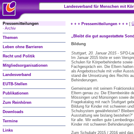
Landesverband für Menschen mit Kör
Pressemitteilungen
+ + + Pressemitteilungen + + +
[
Ü
· Archiv
„Bleibt die gut ausgestattete So
Themen
Bildung
Leben ohne Barrieren
Stuttgart, 20. Januar 2015
- SPD-Lan
Recht und Politik
Im Januar 2015 löste er sein Verspre
Schulen für Körperbehinderte sowie
Mitgliedsorganisationen
Fachgespräch ein. Die Eltern hatten
als Angebotsschule mit voller Auss
Landesverband
stand die Umsetzung des Rechts auf
Behinderungen.
EUTB-Stellen
Gemeinsam mit seinem Fraktionskoll
Eltern genau zu. Die Elternbeiräte d
Publikationen
Mössingen und Münsingen sowie der
Fragekatalog mit nach Stuttgart geb
Zum Reinhören
Bildung für Kinder mit schweren un
Schulsystem gewährleistet? Bleiben
Downloads
Ausstattung wie bislang bestehen?“ D
für alle. Wir wollen gute Lernbeding
Termine
Kinder mit schweren Behinderungen 
Links
Zum Schuljahr 2015 / 2016 wird da