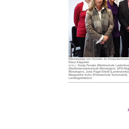
Elternbeiräte von Schulen für Körperbehinder
Klaus Käppeler.
v.l.n.r.: Sonja Fenske (Martinschule Ladenbur
(Dreifürstensteinschule Münsingen), SPD-Abgeo
Münsingen), Jutta Pagel-Steidl (Landesverb
Margarethe Kuhn (Fröbelschule Schorndorf),
Landtagsfraktion)