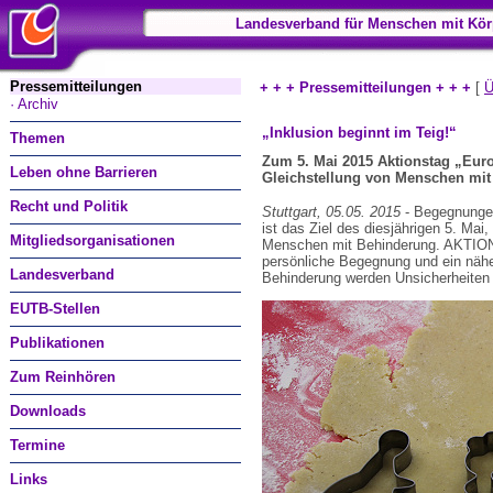
Landesverband für Menschen mit Kör
Pressemitteilungen
+ + + Pressemitteilungen + + +
[
Ü
· Archiv
„Inklusion beginnt im Teig!“
Themen
Zum 5. Mai 2015 Aktionstag „Euro
Leben ohne Barrieren
Gleichstellung von Menschen mi
Recht und Politik
Stuttgart, 05.05. 2015
- Begegnungen
ist das Ziel des diesjährigen 5. Ma
Mitgliedsorganisationen
Menschen mit Behinderung. AKTION
persönliche Begegnung und ein näh
Landesverband
Behinderung werden Unsicherheiten a
EUTB-Stellen
Publikationen
Zum Reinhören
Downloads
Termine
Links