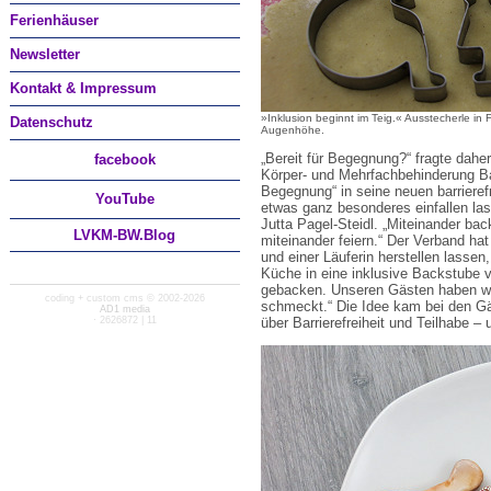
Ferienhäuser
Newsletter
Kontakt & Impressum
»Inklusion beginnt im Teig.« Ausstecherle in 
Datenschutz
Augenhöhe.
„Bereit für Begegnung?“ fragte dah
facebook
Körper- und Mehrfachbehinderung B
Begegnung“ in seine neuen barrieref
You
Tube
etwas ganz besonderes einfallen las
Jutta Pagel-Steidl. „Miteinander bac
LVKM-BW.Blog
miteinander feiern.“ Der Verband hat
und einer Läuferin herstellen lasse
Küche in eine inklusive Backstube 
gebacken. Unseren Gästen haben wir 
coding + custom cms © 2002-2026
schmeckt.“ Die Idee kam bei den Gäs
AD1 media
· 2626872 | 11
über Barrierefreiheit und Teilhabe 