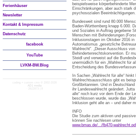
beispielsweise körperbehinderte Men
Ferienhäuser
Einschränkungen, aber auch stark 
psychosozialen Beeinträchtigungen.
Newsletter
Bundesweit sind rund 80.000 Mensc
Kontakt & Impressum
Baden-Württemberg knapp 6.000. Da
und Soziales in Auftrag gegebene S
Datenschutz
Menschen mit Behinderungen (Forsch
Inklusionstagen im Oktober 2016 in Be
facebook
Automatismus „gesetzliche Betreuun
Wahlrecht“. „Dieser Ausschluss von
Behindertenrechtskonvention. Er mu
You
Tube
Steidl und verweist auf die Bundesb
unermüdlich für ein „Wahlrecht für a
LVKM-BW.Blog
Entscheidung des Bundesverfassung
In Sachen „Wahlrecht für alle“ hinkt
Wahlrechtsausschluss gibt es beispie
coding + custom cms © 2002-2026
Großbritannien. Und in Deutschland
AD1 media
ihr Landeswahlrecht geändert. Jutta
· 2622873 | 9
alle“ noch kurz vor dem Ende der L
beschlossen wurde, wurde das „Wahlr
Inklusion geht alle an – und daher 
INFO
Die Studie zum aktiven und passiv
können Sie nachlesen unter
www.bmas.de/.../fb470-wahlrecht.pd