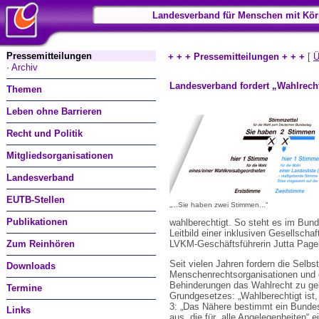
Landesverband für Menschen mit Kör
Pressemitteilungen
+ + + Pressemitteilungen + + +
[
Ü
· Archiv
Landesverband fordert „Wahlrech
Themen
Leben ohne Barrieren
Recht und Politik
Mitgliedsorganisationen
Landesverband
EUTB-Stellen
„...Sie haben zwei Stimmen...“
Publikationen
wahlberechtigt. So steht es im Bun
Leitbild einer inklusiven Gesellsch
Zum Reinhören
LVKM-Geschäftsführerin Jutta Pagel
Seit vielen Jahren fordern die Selb
Downloads
Menschenrechtsorganisationen und e
Behinderungen das Wahlrecht zu gebe
Termine
Grundgesetzes: „Wahlberechtigt ist,
3: „Das Nähere bestimmt ein Bunde
Links
aus, die für „alle Angelegenheiten“