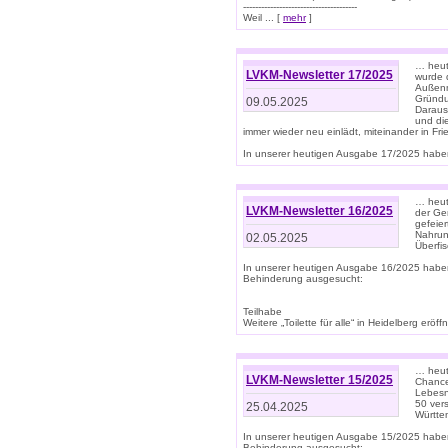
--------------------------------------
Weil ... [
mehr
]
… heut
LVKM-Newsletter 17/2025
wurde 
Außenm
Gründu
09.05.2025
Daraus
und di
immer wieder neu einlädt, miteinander in Fri
In unserer heutigen Ausgabe 17/2025 haben 
… heute
LVKM-Newsletter 16/2025
der Ge
gefeie
Nahrun
02.05.2025
Überfi
In unserer heutigen Ausgabe 16/2025 habe
Behinderung ausgesucht:
Teilhabe
Weitere „Toilette für alle“ in Heidelberg erö
… heute
LVKM-Newsletter 15/2025
Chance
Lebesn
50 ver
25.04.2025
Württem
In unserer heutigen Ausgabe 15/2025 habe
Behinderung ausgesucht: