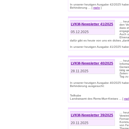
In unserer heutigen Ausgabe 42/2025 habe
Behinderung ... [
mehr
]
… heute
LVKM-Newsletter 41/2025
den Ver
dass et
engagie
05.12.2025
Auch u
Ehrena
dafür gibt es heute von uns ein dickes „dank
In unserer heutigen Ausgabe 41/2025 haben 
… heute
LVKM-Newsletter 40/2025
Informa
Gemein
tätig w
28.11.2025
Zeiten 
Tag zu
In unserer heutigen Ausgabe 40/2025 habe
Behinderung ausgesucht:
Teilhabe
Landratsamt des Rems-Murr-Kreises ... [
me
… heute
LVKM-Newsletter 39/2025
Verein
Fernse
Kommun
20.11.2025
von Fe
Themen 