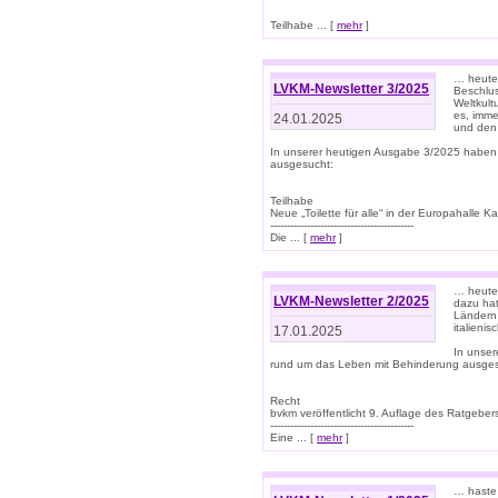
Teilhabe ... [
mehr
]
… heute 
LVKM-Newsletter 3/2025
Beschlu
Weltkult
es, imme
24.01.2025
und den 
In unserer heutigen Ausgabe 3/2025 haben
ausgesucht:
Teilhabe
Neue „Toilette für alle“ in der Europahalle Ka
-------------------------------------------
Die ... [
mehr
]
… heute 
LVKM-Newsletter 2/2025
dazu hat
Ländern 
italieni
17.01.2025
In unse
rund um das Leben mit Behinderung ausges
Recht
bvkm veröffentlicht 9. Auflage des Ratgeb
-------------------------------------------
Eine ... [
mehr
]
… haste 