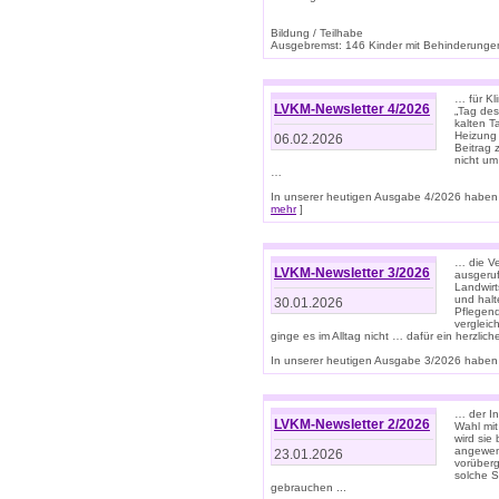
Bildung / Teilhabe
Ausgebremst: 146 Kinder mit Behinderungen
… für Kl
LVKM-Newsletter 4/2026
„Tag des
kalten T
Heizung 
06.02.2026
Beitrag 
nicht um
…
In unserer heutigen Ausgabe 4/2026 haben 
mehr
]
… die Ve
LVKM-Newsletter 3/2026
ausgeruf
Landwirt
und halt
30.01.2026
Pflegend
vergleic
ginge es im Alltag nicht … dafür ein herzlich
In unserer heutigen Ausgabe 3/2026 haben 
… der In
LVKM-Newsletter 2/2026
Wahl mit
wird si
angewend
23.01.2026
vorüberg
solche S
gebrauchen ...