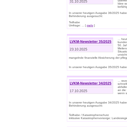
überre
31.10.2025
Idee w
befähi
In unserer heutigen Ausgabe 36/2025 habe
Behinderung ausgesucht:
Teilhabe
Umfrage: ... [
mehr
]
… heute
LVKM-Newsletter 35/2025
bundesw
50. Jah
Meilen
23.10.2025
Situati
unsicht
mangelnde finanzielle Absicherung der pfleg
In unserer heutigen Ausgabe 35/2025 haben
… wuss
LVKM-Newsletter 34/2025
schnel
abfalle
an die 
17.10.2025
wenn s
In unserer heutigen Ausgabe 34/2025 habe
Behinderung ausgesucht:
Teilhabe / Katastrophenschutz
inklusive Katastrophenvorsorge: Landesregie