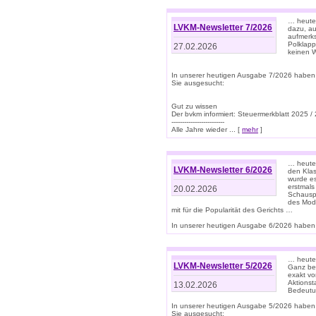
… heute 
LVKM-Newsletter 7/2026
dazu, au
aufmerks
Polklapp
27.02.2026
keinen W
In unserer heutigen Ausgabe 7/2026 haben
Sie ausgesucht:
Gut zu wissen
Der bvkm informiert: Steuermerkblatt 2025 /
-------------------------
Alle Jahre wieder ... [
mehr
]
… heute 
LVKM-Newsletter 6/2026
den Klas
wurde es
erstmals
20.02.2026
Schauspi
des Mode
mit für die Popularität des Gerichts …
In unserer heutigen Ausgabe 6/2026 haben 
… heute 
LVKM-Newsletter 5/2026
Ganz bew
exakt vo
Aktionst
13.02.2026
Bedeutun
In unserer heutigen Ausgabe 5/2026 haben
Sie ausgesucht: