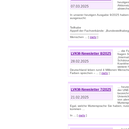
heutigen
Aktionst
07.03.2025
abwechs
In unserer heutigen Ausgabe 9/2025 haben
ausgesucht:
Teilhabe
Appell der Fachverbände: „Bundesteilhabeg
---------------------------------
Menschen ... [
mehr
]
… die Fa
LVKM-Newsletter 8/2025
fragen S
„Interna
Schätzun
28.02.2025
Krankhei
weitere 
Deutschland leben rund 4 Millionen Mensche
Farben sprechen – ... [
mehr
]
… heute 
LVKM-Newsletter 7/2025
der UNE
bezeichn
Unterric
21.02.2025
von alem
Muttersp
Egal, welche Muttersprache Sie haben, nutz
kommen …
In ... [
mehr
]