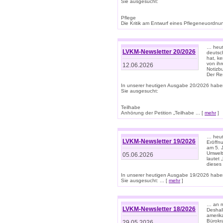
Sie ausgesucht:
Pflege
Die Kritik am Entwurf eines Pflegeneuordnung
… heute
LVKM-Newsletter 20/2026
deutsch
hat, k
von ih
12.06.2026
Notizb
Der Re
In unserer heutigen Ausgabe 20/2026 habe
Sie ausgesucht:
Teilhabe
Anhörung der Petition „Teilhabe ... [
mehr
]
… heute
LVKM-Newsletter 19/2026
Eröffn
am 5. 
Umwelt“
05.06.2026
lautet
dieses
In unserer heutigen Ausgabe 19/2026 habe
Sie ausgesucht: ... [
mehr
]
… an m
LVKM-Newsletter 18/2026
Deshal
amerik
Bürokra
29.05.2026