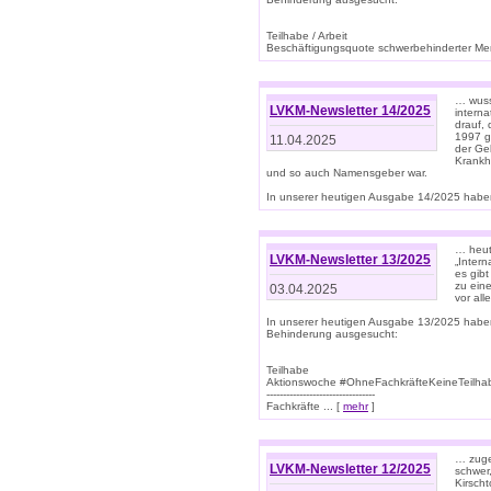
Teilhabe / Arbeit
Beschäftigungsquote schwerbehinderter Mens
… wuss
LVKM-Newsletter 14/2025
intern
drauf, 
1997 gi
11.04.2025
der Geb
Krankhe
und so auch Namensgeber war.
In unserer heutigen Ausgabe 14/2025 haben
… heut
LVKM-Newsletter 13/2025
„Intern
es gibt
zu eine
03.04.2025
vor all
In unserer heutigen Ausgabe 13/2025 habe
Behinderung ausgesucht:
Teilhabe
Aktionswoche #OhneFachkräfteKeineTeilh
---------------------------------
Fachkräfte ... [
mehr
]
… zuge
LVKM-Newsletter 12/2025
schwer
Kirscht