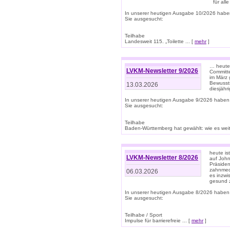
für all
In unserer heutigen Ausgabe 10/2026 habe
Sie ausgesucht:
Teilhabe
Landesweit 115. „Toilette ... [
mehr
]
… heute 
LVKM-Newsletter 9/2026
Committe
im März 
Bewussts
13.03.2026
diesjähr
In unserer heutigen Ausgabe 9/2026 haben
Sie ausgesucht:
Teilhabe
Baden-Württemberg hat gewählt: wie es weite
heute is
LVKM-Newsletter 8/2026
auf Joh
Präsiden
zahnmedi
06.03.2026
es inzwi
gesund z
In unserer heutigen Ausgabe 8/2026 haben
Sie ausgesucht:
Teilhabe / Sport
Impulse für barrierefreie ... [
mehr
]