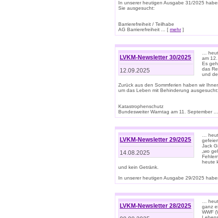
In unserer heutigen Ausgabe 31/2025 habe
Sie ausgesucht:
Barrierefreiheit / Teilhabe
AG Barrierefreiheit ... [
mehr
]
… heut
LVKM-Newsletter 30/2025
am 12.
Es geh
das Rec
12.09.2025
und de
Zurück aus den Sommferien haben wir Ihne
um das Leben mit Behinderung ausgesucht
Katastrophenschutz
Bundesweiter Warntag am 11. September ...
… heute
LVKM-Newsletter 29/2025
gefeie
Jack Gi
„wo ge
14.08.2025
Fehler
heute 
und kein Getränk.
In unserer heutigen Ausgabe 29/2025 haben
… heute
LVKM-Newsletter 28/2025
ganz e
WWF (W
Lebens