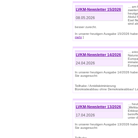
… am h
LVKM-Newsletter 15/2026
zweite
heutige
Abdul R
08.05.2026
Esel f
sind a
besser zurecht.
In unserer heutigen Ausgabe 15/2026 haben
mehr
]
… erin
LVKM-Newsletter 14/2026
Natursc
Europa
immate
24.04.2026
Europa
In unserer heutigen Ausgabe 14/2026 habe
Sie ausgesucht:
Teilhabe / Antidiskriminierung
Bürokratieabbau ohne Demokratieabbau! Land
… heut
LVKM-Newsletter 13/2026
„Weltta
Erbkran
betroff
17.04.2026
unter d
In unserer heutigen Ausgabe 13/2026 habe
Sie ausgesucht:
Teilhabe