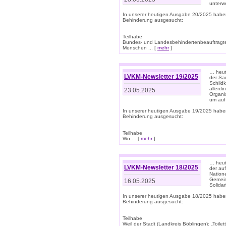
unterwe
In unserer heutigen Ausgabe 20/2025 habe
Behinderung ausgesucht:
Teilhabe
Bundes- und Landesbehindertenbeauftragte:
Menschen ... [
mehr
]
… heute
LVKM-Newsletter 19/2025
der Sau
Schild
allerd
23.05.2025
Organi
um auf
In unserer heutigen Ausgabe 19/2025 habe
Behinderung ausgesucht:
Teilhabe
Wo ... [
mehr
]
… heut
LVKM-Newsletter 18/2025
der au
Nation
Gemeins
16.05.2025
Solidar
In unserer heutigen Ausgabe 18/2025 habe
Behinderung ausgesucht:
Teilhabe
Weil der Stadt (Landkreis Böblingen): „Toilette