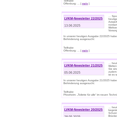
Teilhabe
Offenburg: ... [
mehr
]
… Spor
LVKM-Newsletter 22/2025
heutig
Axtwer
nordame
13.06.2025
Weltve
Vorsor
In unserer heutigen Ausgabe 22/2025 habe
Behinderung ausgesucht:
Teilhabe
Offenburg: ... [
mehr
]
… heute
LVKM-Newsletter 21/2025
Welten
Sie sin
zudem 
05.06.2025
ist es 
In unserer heutigen Ausgabe 21/2025 habe
Behinderung ausgesucht:
Teilhabe
Pforzheim: „Toilette für alle“ im neuen Techni
… heute
LVKM-Newsletter 20/2025
begeis
Schutz
Brücken
28.05.2025