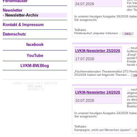
Ferienhäuser
Für Vi
24.07.2026
nächst
Newsletter
den T
· Newsletter-Archiv
In unserer heutigen Ausgabe 26/2026 habe
Sie ausgesucht:
Kontakt & Impressum
Teilhabe
Förderaufruf „Impulse Inklusion ... [
mehr
]
Datenschutz
facebook
… heut
LVKM-Newsletter 25/2026
hoffent
„Emoji“
You
Tube
wurde?
17.07.2026
Emojis 
heute 
LVKM-BW.Blog
„Fachternationalen Theaterinstitut (ITI) Fi
25/2026 haben wir folgende Themen ... [
me
coding + custom cms © 2002-2026
AD1 media
· 2626838 | 13
… nach
LVKM-Newsletter 24/2026
abgesag
„intern
zu dies
10.07.2026
gleich
Brattio
In unserer heutigen Ausgabe 24/2026 habe
Sie ausgesucht:
Teilhabe
Kampagne „nicht am Menschen sparen“ – Un