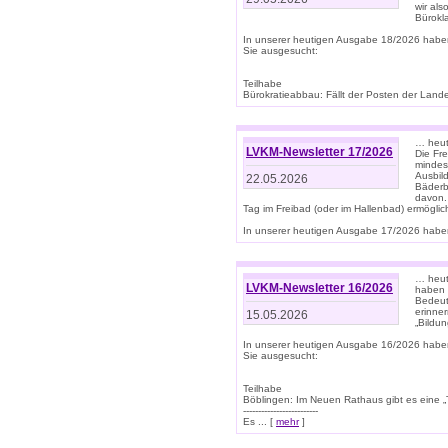
wir als
Bürok
In unserer heutigen Ausgabe 18/2026 habe
Sie ausgesucht:
Teilhabe
Bürokratieabbau: Fällt der Posten der Land
… heut
LVKM-Newsletter 17/2026
Die Fr
mindes
Ausbild
22.05.2026
Bäderbe
davon.
Tag im Freibad (oder im Hallenbad) ermöglic
In unserer heutigen Ausgabe 17/2026 haben
… heute
LVKM-Newsletter 16/2026
haben 
Bedeut
erinner
15.05.2026
„Bildun
In unserer heutigen Ausgabe 16/2026 habe
Sie ausgesucht:
Teilhabe
Böblingen: Im Neuen Rathaus gibt es eine „Toi
-------------------------
Es ... [
mehr
]