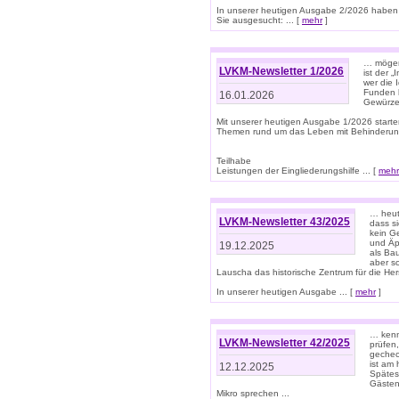
In unserer heutigen Ausgabe 2/2026 haben
Sie ausgesucht: ... [
mehr
]
… mögen 
LVKM-Newsletter 1/2026
ist der 
wer die 
Funden b
16.01.2026
Gewürze 
Mit unserer heutigen Ausgabe 1/2026 starte
Themen rund um das Leben mit Behinderun
Teilhabe
Leistungen der Eingliederungshilfe ... [
mehr
… heut
LVKM-Newsletter 43/2025
dass s
kein G
und Äp
19.12.2025
als Bau
aber sc
Lauscha das historische Zentrum für die He
In unserer heutigen Ausgabe ... [
mehr
]
… kenn
LVKM-Newsletter 42/2025
prüfen
gechec
ist am
12.12.2025
Spätest
Gästen 
Mikro sprechen ...