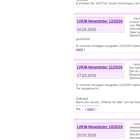
E-Petition Nr. 195716: Keine Kürzungen der E
… heute
LVKM-Newsletter 12/2026
zurück
aus Ma
erfund
10.04.2026
Zwar ga
Sicher
geschützt ...
In unserer heutigen Ausgabe 12/2026 haben
mehr
]
… heute
LVKM-Newsletter 11/2026
Die Ide
Ziel is
Bewuss
27.03.2026
„Bühne 
In unserer heutigen Ausgabe 11/2026 habe
Sie ausgesucht:
Teilhabe
Dank der neuen „Toilette für alle“ auf der Ess
-------------------------
Die ... [
mehr
]
… heute
LVKM-Newsletter 10/2026
Verein
Vollve
Glücks
20.03.2026
kennze