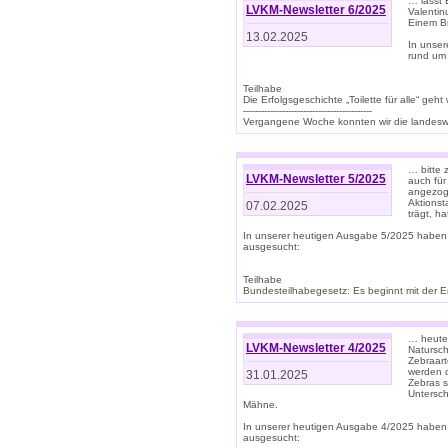
… lasst 
LVKM-Newsletter 6/2025
Valentin
Einem B
13.02.2025
In unse
rund um
Teilhabe
Die Erfolgsgeschichte „Toilette für alle“ geht
-------------------------------------------
Vergangene Woche konnten wir die landeswe
… bitte 
LVKM-Newsletter 5/2025
auch für
angezoge
Aktionst
07.02.2025
trägt, h
In unserer heutigen Ausgabe 5/2025 haben
ausgesucht:
Teilhabe
Bundesteilhabegesetz: Es beginnt mit der Erm
… heute 
LVKM-Newsletter 4/2025
Natursch
Zebraart
werden d
31.01.2025
Zebras s
Untersch
Mähne.
In unserer heutigen Ausgabe 4/2025 haben
ausgesucht: