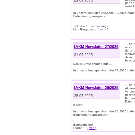
08.08.2025
ganz n
mehr A
In unserer heutigen Ausgabe 28/2025 habe
Behinderung ausgesucht:
Teilhabe / Krisenvorsorge
lvkm-Ratgeber ... [
mehr
]
… heut
LVKM-Newsletter 27/2025
uns zu
deren „
landwi
31.07.2025
dazu. E
bewusst
Das ist Entspannung pur …
In unserer heutigen Ausgabe 27/2025 haben
… heute
LVKM-Newsletter 26/2025
Aktion
Verein
gescha
25.07.2025
Kinder
Daher s
leisten.
In unserer heutigen Ausgabe 26/2025 habe
Behinderung ausgesucht:
Barrierefreiheit
Studie ... [
mehr
]