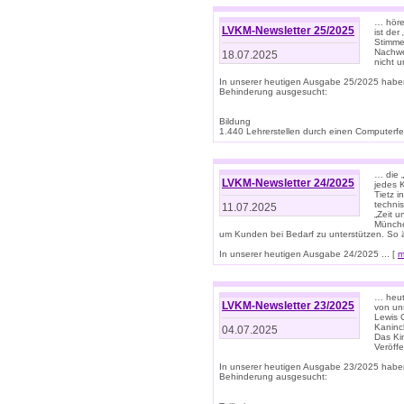
… höre
LVKM-Newsletter 25/2025
ist der
Stimme
Nachwe
18.07.2025
nicht 
In unserer heutigen Ausgabe 25/2025 habe
Behinderung ausgesucht:
Bildung
1.440 Lehrerstellen durch einen Computerfeh
… die 
LVKM-Newsletter 24/2025
jedes 
Tietz i
techni
11.07.2025
„Zeit 
Münche
um Kunden bei Bedarf zu unterstützen. So 
In unserer heutigen Ausgabe 24/2025 ... [
m
… heute
LVKM-Newsletter 23/2025
von uns
Lewis C
Kaninc
04.07.2025
Das Kin
Veröff
In unserer heutigen Ausgabe 23/2025 habe
Behinderung ausgesucht: