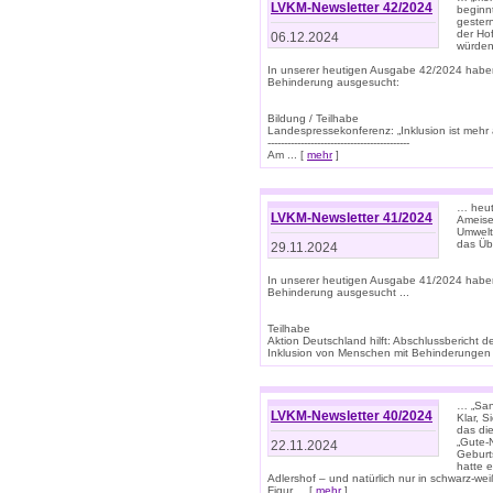
LVKM-Newsletter 42/2024
beginn
gestern
der Hof
06.12.2024
würden
In unserer heutigen Ausgabe 42/2024 habe
Behinderung ausgesucht:
Bildung / Teilhabe
Landespressekonferenz: „Inklusion ist mehr 
-------------------------------------------
Am ... [
mehr
]
… heute
LVKM-Newsletter 41/2024
Ameise
Umwelt
das Übe
29.11.2024
In unserer heutigen Ausgabe 41/2024 habe
Behinderung ausgesucht ...
Teilhabe
Aktion Deutschland hilft: Abschlussberic
Inklusion von Menschen mit Behinderungen (P
… „San
LVKM-Newsletter 40/2024
Klar, 
das die
„Gute-
22.11.2024
Geburt
hatte 
Adlershof – und natürlich nur in schwarz-w
Figur ... [
mehr
]