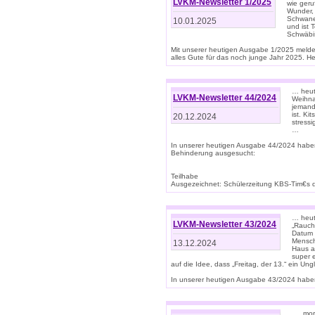
LVKM-Newsletter 1/2025
wie geru
Wunder, 
Schwanen
10.01.2025
und ist 
Schwäbi
Mit unserer heutigen Ausgabe 1/2025 meld
alles Gute für das noch junge Jahr 2025. H
… heute
LVKM-Newsletter 44/2024
Weihna
jemand
ist. K
20.12.2024
stress
…
In unserer heutigen Ausgabe 44/2024 habe
Behinderung ausgesucht:
Teilhabe
Ausgezeichnet: Schülerzeitung KBS-Tim€s de
… heute
LVKM-Newsletter 43/2024
„Rauch
Datum 
Mensch
13.12.2024
Haus au
super 
auf die Idee, dass „Freitag, der 13.“ ein Un
In unserer heutigen Ausgabe 43/2024 haben 
… „mor