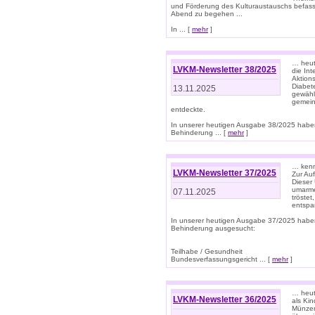
und Förderung des Kulturaustauschs befasse
Abend zu begehen ...
In ... [
mehr
]
… heut
LVKM-Newsletter 38/2025
die In
Aktions
Diabet
13.11.2025
gewählt
gemein
entdeckte.
In unserer heutigen Ausgabe 38/2025 habe
Behinderung ... [
mehr
]
… kenne
LVKM-Newsletter 37/2025
Zur Au
Dieser 
umarme
07.11.2025
tröste
entspa
In unserer heutigen Ausgabe 37/2025 habe
Behinderung ausgesucht:
Teilhabe / Gesundheit
Bundesverfassungsgericht ... [
mehr
]
… heute
LVKM-Newsletter 36/2025
als Kin
Münzen