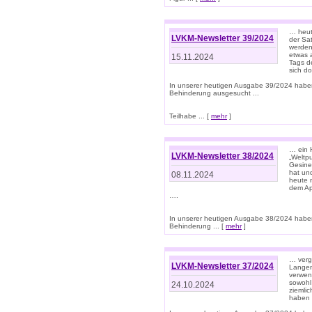
… heut
LVKM-Newsletter 39/2024
der Sa
werden
etwas 
15.11.2024
Tags de
sich d
In unserer heutigen Ausgabe 39/2024 habe
Behinderung ausgesucht ...
Teilhabe ... [
mehr
]
… ein 
LVKM-Newsletter 38/2024
„Weltpu
Gesine
hat und
08.11.2024
heute 
dem App
….
In unserer heutigen Ausgabe 38/2024 habe
Behinderung ... [
mehr
]
… verg
LVKM-Newsletter 37/2024
Langens
verwen
sowohl
24.10.2024
ziemlic
haben