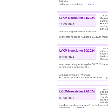
Teilhabe
Erklärung „Demokratie ... [
mehr
]
… heute
LVKM-Newsletter 31/2024
ideale
durchzu
Hershe
12.09.2024
der He
Schoko
sich den Tag ein kleines bisschen ...
In unserer heutigen Ausgabe 31/2024 melde
… wir 
LVKM-Newsletter 30/2024
ruhige
heute 
heiß od
09.08.2024
klassi
In unserer heutigen Ausgabe 30/2024 habe
Behinderung ausgesucht ...
Selbstbestimmung / Wohnen
Ein neues Zuhause für 8 Menschen mit ... [
… wir s
LVKM-Newsletter 29/2024
und ab 
Gelähm
„Paral
01.08.2024
Wörtern
weil si
von dem griechischen „para“ für „sich anschl
„zugehörig“, ... [
mehr
]