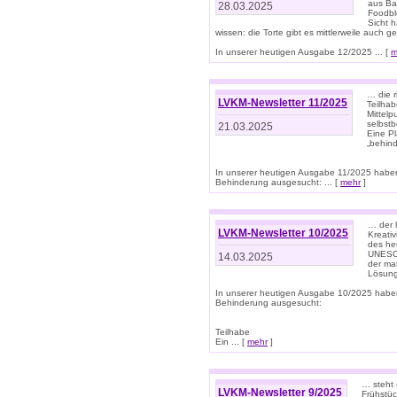
aus Ba
28.03.2025
Foodbl
Sicht h
wissen: die Torte gibt es mittlerweile auch g
In unserer heutigen Ausgabe 12/2025 ... [
m
… die r
LVKM-Newsletter 11/2025
Teilha
Mittelp
selbstb
21.03.2025
Eine Pl
„behind
In unserer heutigen Ausgabe 11/2025 habe
Behinderung ausgesucht: ... [
mehr
]
… der 
LVKM-Newsletter 10/2025
Kreati
des heu
UNESCO 
14.03.2025
der ma
Lösung
In unserer heutigen Ausgabe 10/2025 habe
Behinderung ausgesucht:
Teilhabe
Ein ... [
mehr
]
… steht 
LVKM-Newsletter 9/2025
Frühstüc