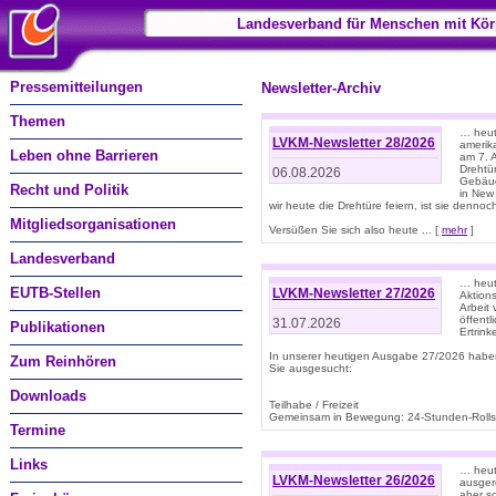
Landesverband für Menschen mit Kör
Pressemitteilungen
Newsletter-Archiv
Themen
… heute
LVKM-Newsletter 28/2026
amerik
Leben ohne Barrieren
am 7. 
Drehtür
06.08.2026
Gebäud
Recht und Politik
in New
wir heute die Drehtüre feiern, ist sie dennoch
Mitgliedsorganisationen
Versüßen Sie sich also heute ... [
mehr
]
Landesverband
… heut
EUTB-Stellen
LVKM-Newsletter 27/2026
Aktions
Arbeit
öffentl
31.07.2026
Publikationen
Ertrin
In unserer heutigen Ausgabe 27/2026 habe
Zum Reinhören
Sie ausgesucht:
Downloads
Teilhabe / Freizeit
Gemeinsam in Bewegung: 24-Stunden-Rollstu
Termine
Links
… heut
LVKM-Newsletter 26/2026
ausgere
aber s