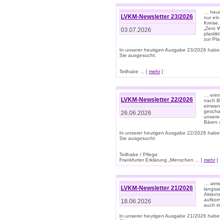
… heute
LVKM-Newsletter 23/2026
nur ein
Kreise
„Zero 
03.07.2026
plastik
zur Pla
In unserer heutigen Ausgabe 23/2026 habe
Sie ausgesucht:
Teilhabe ... [
mehr
]
… erin
LVKM-Newsletter 22/2026
nach B
einwan
gescha
26.06.2026
unsere
Bären a
In unserer heutigen Ausgabe 22/2026 habe
Sie ausgesucht:
Teilhabe / Pflege
Frankfurter Erklärung „Menschen ... [
mehr
]
… atme
LVKM-Newsletter 21/2026
langsa
Aktion
aufkom
18.06.2026
auch i
In unserer heutigen Ausgabe 21/2026 habe