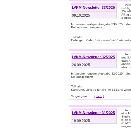
… viel
LVKM-Newsletter 33/2025
Richti
„Welt-
Alltag
09.10.2025
Beglei
In unserer heutigen Ausgabe 33/2025 habe
Behinderung ausgesucht:
Teilhabe
Flehingen: Café „Stück vom Glück“ jetzt mit ein
… heut
LVKM-Newsletter 32/2025
und lie
dass n
ährlich
26.09.2025
also Ih
In unserer heutigen Ausgabe 32/2025 habe
Sie ausgesucht:
Teilhabe
Karlsruhe: „Toilette für alle“ im BBBank Wildp
--------------------------------------
Vergangenen ... [
mehr
]
… heute
LVKM-Newsletter 31/2025
eine I
Studio
in ein
19.09.2025
im öff
umgew