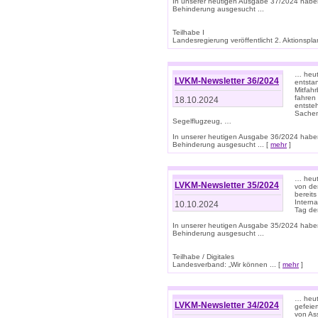
In unserer heutigen Ausgabe 37/2024 habe
Behinderung ausgesucht ...
Teilhabe I
Landesregierung veröffentlicht 2. Aktionsplan
… heute
LVKM-Newsletter 36/2024
entsta
Mitfah
fahren
18.10.2024
entste
Sachen
Segelflugzeug, …
In unserer heutigen Ausgabe 36/2024 habe
Behinderung ausgesucht ... [
mehr
]
… heute
LVKM-Newsletter 35/2024
von den
bereits
Interna
10.10.2024
Tag de
In unserer heutigen Ausgabe 35/2024 habe
Behinderung ausgesucht ...
Teilhabe / Digitales
Landesverband: „Wir können ... [
mehr
]
… heut
LVKM-Newsletter 34/2024
gefeier
von Ass