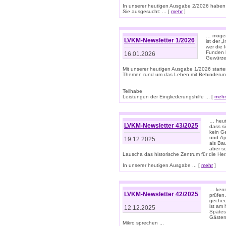
In unserer heutigen Ausgabe 2/2026 haben
Sie ausgesucht: ... [
mehr
]
… mögen 
LVKM-Newsletter 1/2026
ist der 
wer die 
Funden b
16.01.2026
Gewürze 
Mit unserer heutigen Ausgabe 1/2026 starte
Themen rund um das Leben mit Behinderun
Teilhabe
Leistungen der Eingliederungshilfe ... [
mehr
… heut
LVKM-Newsletter 43/2025
dass s
kein G
und Äp
19.12.2025
als Bau
aber sc
Lauscha das historische Zentrum für die He
In unserer heutigen Ausgabe ... [
mehr
]
… kenn
LVKM-Newsletter 42/2025
prüfen
gechec
ist am
12.12.2025
Spätest
Gästen 
Mikro sprechen ...