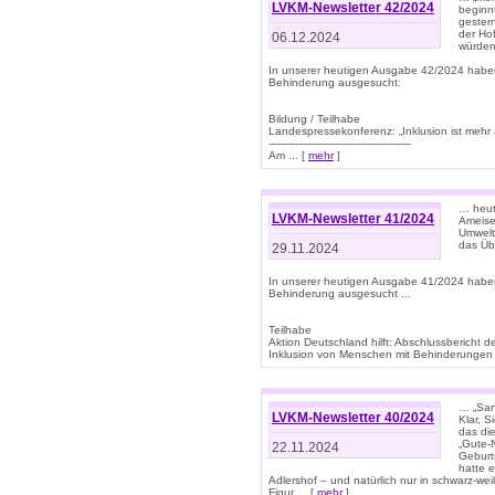
LVKM-Newsletter 42/2024
beginn
gestern
der Hof
06.12.2024
würden
In unserer heutigen Ausgabe 42/2024 habe
Behinderung ausgesucht:
Bildung / Teilhabe
Landespressekonferenz: „Inklusion ist mehr 
-------------------------------------------
Am ... [
mehr
]
… heute
LVKM-Newsletter 41/2024
Ameise
Umwelt
das Übe
29.11.2024
In unserer heutigen Ausgabe 41/2024 habe
Behinderung ausgesucht ...
Teilhabe
Aktion Deutschland hilft: Abschlussberic
Inklusion von Menschen mit Behinderungen (P
… „San
LVKM-Newsletter 40/2024
Klar, 
das die
„Gute-
22.11.2024
Geburt
hatte 
Adlershof – und natürlich nur in schwarz-w
Figur ... [
mehr
]