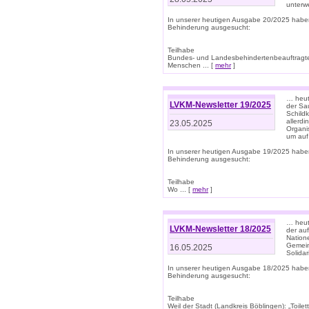
unterwe
In unserer heutigen Ausgabe 20/2025 habe
Behinderung ausgesucht:
Teilhabe
Bundes- und Landesbehindertenbeauftragte:
Menschen ... [
mehr
]
… heute
LVKM-Newsletter 19/2025
der Sau
Schild
allerd
23.05.2025
Organi
um auf
In unserer heutigen Ausgabe 19/2025 habe
Behinderung ausgesucht:
Teilhabe
Wo ... [
mehr
]
… heut
LVKM-Newsletter 18/2025
der au
Nation
Gemeins
16.05.2025
Solidar
In unserer heutigen Ausgabe 18/2025 habe
Behinderung ausgesucht:
Teilhabe
Weil der Stadt (Landkreis Böblingen): „Toilette