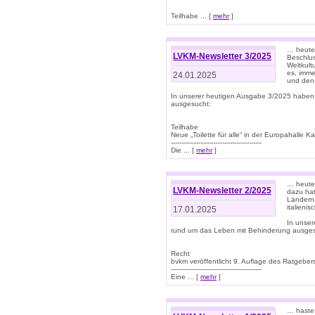
Teilhabe ... [
mehr
]
… heute 
LVKM-Newsletter 3/2025
Beschlu
Weltkult
es, imme
24.01.2025
und den 
In unserer heutigen Ausgabe 3/2025 haben
ausgesucht:
Teilhabe
Neue „Toilette für alle“ in der Europahalle Ka
-------------------------------------------
Die ... [
mehr
]
… heute 
LVKM-Newsletter 2/2025
dazu hat
Ländern 
italieni
17.01.2025
In unse
rund um das Leben mit Behinderung ausges
Recht
bvkm veröffentlicht 9. Auflage des Ratgeb
-------------------------------------------
Eine ... [
mehr
]
… haste 