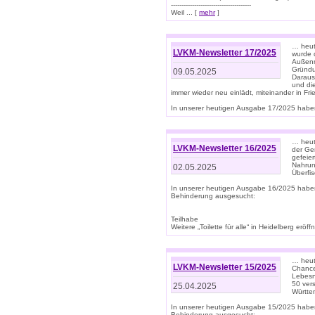
--------------------------------------
Weil ... [
mehr
]
… heut
LVKM-Newsletter 17/2025
wurde 
Außenm
Gründu
09.05.2025
Daraus
und di
immer wieder neu einlädt, miteinander in Fri
In unserer heutigen Ausgabe 17/2025 haben 
… heute
LVKM-Newsletter 16/2025
der Ge
gefeie
Nahrun
02.05.2025
Überfi
In unserer heutigen Ausgabe 16/2025 habe
Behinderung ausgesucht:
Teilhabe
Weitere „Toilette für alle“ in Heidelberg erö
… heute
LVKM-Newsletter 15/2025
Chance
Lebesn
50 ver
25.04.2025
Württem
In unserer heutigen Ausgabe 15/2025 habe
Behinderung ausgesucht: