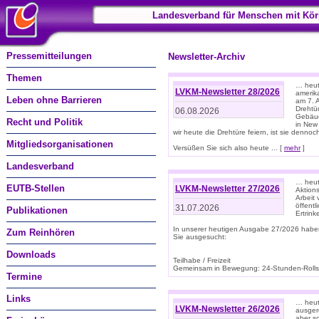
Landesverband für Menschen mit Kör
Pressemitteilungen
Newsletter-Archiv
Themen
… heute
LVKM-Newsletter 28/2026
amerik
Leben ohne Barrieren
am 7. 
Drehtür
06.08.2026
Gebäud
Recht und Politik
in New
wir heute die Drehtüre feiern, ist sie dennoch
Mitgliedsorganisationen
Versüßen Sie sich also heute ... [
mehr
]
Landesverband
… heut
EUTB-Stellen
LVKM-Newsletter 27/2026
Aktions
Arbeit
öffentl
31.07.2026
Publikationen
Ertrin
In unserer heutigen Ausgabe 27/2026 habe
Zum Reinhören
Sie ausgesucht:
Downloads
Teilhabe / Freizeit
Gemeinsam in Bewegung: 24-Stunden-Rollstu
Termine
Links
… heut
LVKM-Newsletter 26/2026
ausgere
aber s