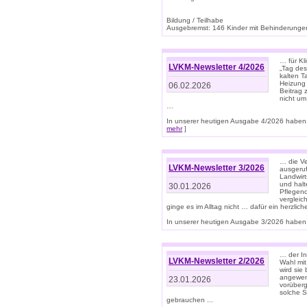
Bildung / Teilhabe
Ausgebremst: 146 Kinder mit Behinderungen
… für Kl
LVKM-Newsletter 4/2026
„Tag des
kalten T
Heizung 
06.02.2026
Beitrag 
nicht um
…
In unserer heutigen Ausgabe 4/2026 haben 
mehr
]
… die Ve
LVKM-Newsletter 3/2026
ausgeruf
Landwirt
und halt
30.01.2026
Pflegend
vergleic
ginge es im Alltag nicht … dafür ein herzlich
In unserer heutigen Ausgabe 3/2026 haben 
… der In
LVKM-Newsletter 2/2026
Wahl mit
wird si
angewend
23.01.2026
vorüberg
solche S
gebrauchen ...