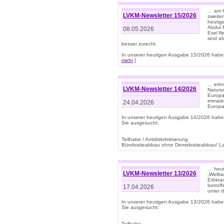
… am h
LVKM-Newsletter 15/2026
zweite
heutige
Abdul R
08.05.2026
Esel f
sind a
besser zurecht.
In unserer heutigen Ausgabe 15/2026 haben
mehr
]
… erin
LVKM-Newsletter 14/2026
Natursc
Europa
immate
24.04.2026
Europa
In unserer heutigen Ausgabe 14/2026 habe
Sie ausgesucht:
Teilhabe / Antidiskriminierung
Bürokratieabbau ohne Demokratieabbau! Land
… heut
LVKM-Newsletter 13/2026
„Weltta
Erbkran
betroff
17.04.2026
unter d
In unserer heutigen Ausgabe 13/2026 habe
Sie ausgesucht:
Teilhabe