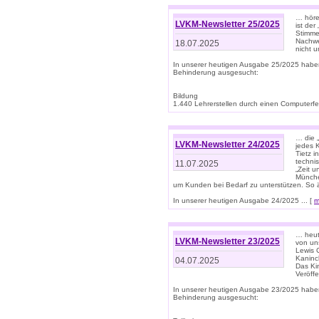
… höre
LVKM-Newsletter 25/2025
ist der
Stimme
Nachwe
18.07.2025
nicht 
In unserer heutigen Ausgabe 25/2025 habe
Behinderung ausgesucht:
Bildung
1.440 Lehrerstellen durch einen Computerfeh
… die 
LVKM-Newsletter 24/2025
jedes 
Tietz i
techni
11.07.2025
„Zeit 
Münche
um Kunden bei Bedarf zu unterstützen. So 
In unserer heutigen Ausgabe 24/2025 ... [
m
… heute
LVKM-Newsletter 23/2025
von uns
Lewis C
Kaninc
04.07.2025
Das Kin
Veröff
In unserer heutigen Ausgabe 23/2025 habe
Behinderung ausgesucht: