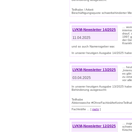
Teilhabe / Arbeit
Beschäftigungsquote schwerbehinderter Mens
… wuss
LVKM-Newsletter 14/2025
intern
drauf, 
1997 gi
11.04.2025
der Geb
Krankhe
und so auch Namensgeber war.
In unserer heutigen Ausgabe 14/2025 haben
… heut
LVKM-Newsletter 13/2025
„Intern
es gibt
zu eine
03.04.2025
vor all
In unserer heutigen Ausgabe 13/2025 habe
Behinderung ausgesucht:
Teilhabe
Aktionswoche #OhneFachkräfteKeineTeilh
---------------------------------
Fachkräfte ... [
mehr
]
… zuge
LVKM-Newsletter 12/2025
schwer
Kirscht