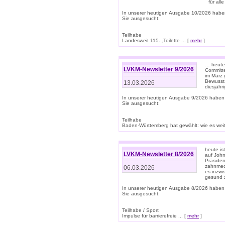
für all
In unserer heutigen Ausgabe 10/2026 habe
Sie ausgesucht:
Teilhabe
Landesweit 115. „Toilette ... [
mehr
]
… heute 
LVKM-Newsletter 9/2026
Committe
im März 
Bewussts
13.03.2026
diesjähr
In unserer heutigen Ausgabe 9/2026 haben
Sie ausgesucht:
Teilhabe
Baden-Württemberg hat gewählt: wie es weite
heute is
LVKM-Newsletter 8/2026
auf Joh
Präsiden
zahnmedi
06.03.2026
es inzwi
gesund z
In unserer heutigen Ausgabe 8/2026 haben
Sie ausgesucht:
Teilhabe / Sport
Impulse für barrierefreie ... [
mehr
]