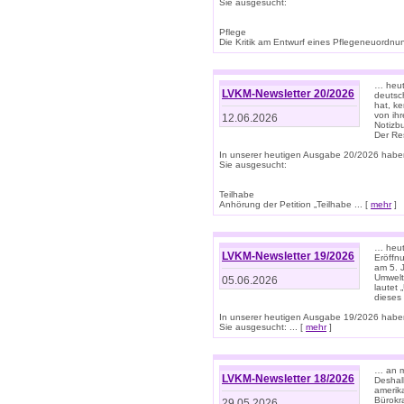
Sie ausgesucht:
Pflege
Die Kritik am Entwurf eines Pflegeneuordnung
… heute
LVKM-Newsletter 20/2026
deutsch
hat, k
von ih
12.06.2026
Notizb
Der Re
In unserer heutigen Ausgabe 20/2026 habe
Sie ausgesucht:
Teilhabe
Anhörung der Petition „Teilhabe ... [
mehr
]
… heute
LVKM-Newsletter 19/2026
Eröffn
am 5. 
Umwelt“
05.06.2026
lautet
dieses
In unserer heutigen Ausgabe 19/2026 habe
Sie ausgesucht: ... [
mehr
]
… an m
LVKM-Newsletter 18/2026
Deshal
amerik
Bürokra
29.05.2026