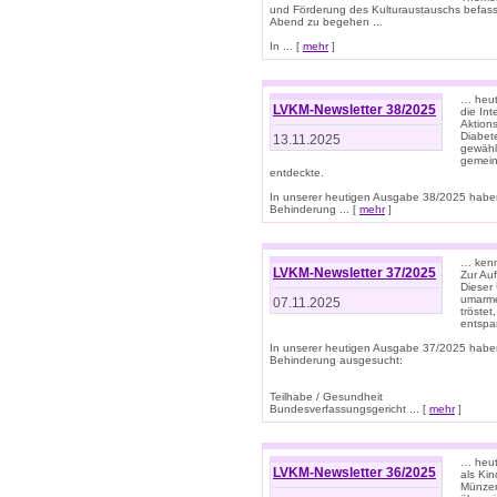
und Förderung des Kulturaustauschs befasse
Abend zu begehen ...
In ... [
mehr
]
… heut
LVKM-Newsletter 38/2025
die In
Aktions
Diabet
13.11.2025
gewählt
gemein
entdeckte.
In unserer heutigen Ausgabe 38/2025 habe
Behinderung ... [
mehr
]
… kenne
LVKM-Newsletter 37/2025
Zur Au
Dieser 
umarme
07.11.2025
tröste
entspa
In unserer heutigen Ausgabe 37/2025 habe
Behinderung ausgesucht:
Teilhabe / Gesundheit
Bundesverfassungsgericht ... [
mehr
]
… heute
LVKM-Newsletter 36/2025
als Kin
Münzen