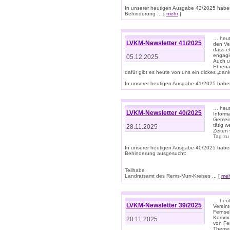
In unserer heutigen Ausgabe 42/2025 habe
Behinderung ... [
mehr
]
… heute
LVKM-Newsletter 41/2025
den Ver
dass et
engagie
05.12.2025
Auch u
Ehrena
dafür gibt es heute von uns ein dickes „dank
In unserer heutigen Ausgabe 41/2025 haben 
… heute
LVKM-Newsletter 40/2025
Informa
Gemein
tätig w
28.11.2025
Zeiten 
Tag zu
In unserer heutigen Ausgabe 40/2025 habe
Behinderung ausgesucht:
Teilhabe
Landratsamt des Rems-Murr-Kreises ... [
me
… heute
LVKM-Newsletter 39/2025
Verein
Fernse
Kommun
20.11.2025
von Fe
Themen 