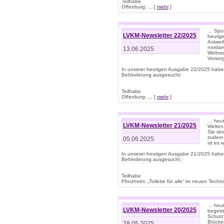
Teilhabe
Offenburg: ... [
mehr
]
… Spor
LVKM-Newsletter 22/2025
heutig
Axtwer
nordame
13.06.2025
Weltve
Vorsor
In unserer heutigen Ausgabe 22/2025 habe
Behinderung ausgesucht:
Teilhabe
Offenburg: ... [
mehr
]
… heute
LVKM-Newsletter 21/2025
Welten
Sie sin
zudem 
05.06.2025
ist es 
In unserer heutigen Ausgabe 21/2025 habe
Behinderung ausgesucht:
Teilhabe
Pforzheim: „Toilette für alle“ im neuen Techni
… heute
LVKM-Newsletter 20/2025
begeis
Schutz
Brücken
28.05.2025