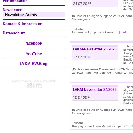
Ferienhäuser
Für Vi
24.07.2026
nächst
Newsletter
den T
· Newsletter-Archiv
In unserer heutigen Ausgabe 26/2026 habe
Sie ausgesucht:
Kontakt & Impressum
Teilhabe
Förderaufruf „Impulse Inklusion ... [
mehr
]
Datenschutz
facebook
… heut
LVKM-Newsletter 25/2026
hoffent
„Emoji“
You
Tube
wurde?
17.07.2026
Emojis 
heute 
LVKM-BW.Blog
„Fachternationalen Theaterinstitut (ITI) Fi
25/2026 haben wir folgende Themen ... [
me
coding + custom cms © 2002-2026
AD1 media
· 2626842 | 13
… nach
LVKM-Newsletter 24/2026
abgesag
„intern
zu dies
10.07.2026
gleich
Brattio
In unserer heutigen Ausgabe 24/2026 habe
Sie ausgesucht:
Teilhabe
Kampagne „nicht am Menschen sparen“ – Un