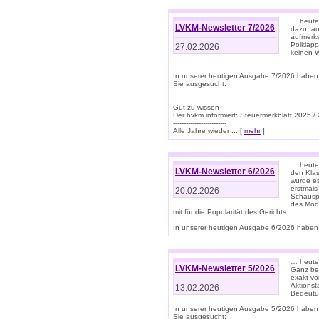
… heute 
LVKM-Newsletter 7/2026
dazu, au
aufmerks
Polklapp
27.02.2026
keinen W
In unserer heutigen Ausgabe 7/2026 haben
Sie ausgesucht:
Gut zu wissen
Der bvkm informiert: Steuermerkblatt 2025 /
-------------------------
Alle Jahre wieder ... [
mehr
]
… heute 
LVKM-Newsletter 6/2026
den Klas
wurde es
erstmals
20.02.2026
Schauspi
des Mode
mit für die Popularität des Gerichts …
In unserer heutigen Ausgabe 6/2026 haben 
… heute 
LVKM-Newsletter 5/2026
Ganz bew
exakt vo
Aktionst
13.02.2026
Bedeutun
In unserer heutigen Ausgabe 5/2026 haben
Sie ausgesucht: