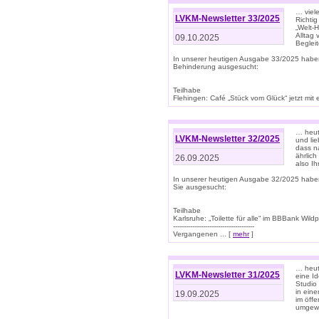
… viel
LVKM-Newsletter 33/2025
Richti
„Welt-
Alltag
09.10.2025
Beglei
In unserer heutigen Ausgabe 33/2025 habe
Behinderung ausgesucht:
Teilhabe
Flehingen: Café „Stück vom Glück“ jetzt mit ein
… heut
LVKM-Newsletter 32/2025
und lie
dass n
ährlich
26.09.2025
also Ih
In unserer heutigen Ausgabe 32/2025 habe
Sie ausgesucht:
Teilhabe
Karlsruhe: „Toilette für alle“ im BBBank Wildp
--------------------------------------
Vergangenen ... [
mehr
]
… heute
LVKM-Newsletter 31/2025
eine I
Studio
in ein
19.09.2025
im öff
umgew