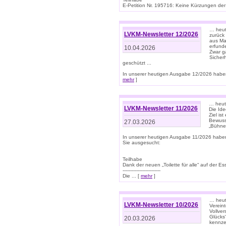
E-Petition Nr. 195716: Keine Kürzungen der E
… heute
LVKM-Newsletter 12/2026
zurück
aus Ma
erfund
10.04.2026
Zwar ga
Sicher
geschützt ...
In unserer heutigen Ausgabe 12/2026 haben
mehr
]
… heute
LVKM-Newsletter 11/2026
Die Ide
Ziel is
Bewuss
27.03.2026
„Bühne 
In unserer heutigen Ausgabe 11/2026 habe
Sie ausgesucht:
Teilhabe
Dank der neuen „Toilette für alle“ auf der Ess
-------------------------
Die ... [
mehr
]
… heute
LVKM-Newsletter 10/2026
Verein
Vollve
Glücks
20.03.2026
kennze