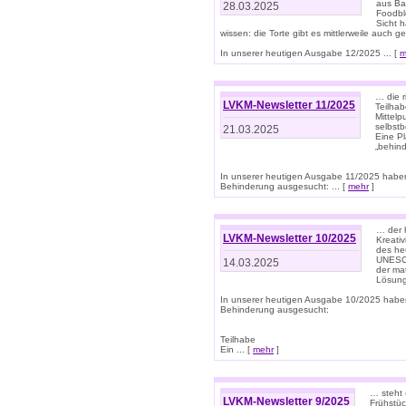
aus Ba
28.03.2025
Foodbl
Sicht h
wissen: die Torte gibt es mittlerweile auch g
In unserer heutigen Ausgabe 12/2025 ... [
m
… die r
LVKM-Newsletter 11/2025
Teilha
Mittelp
selbstb
21.03.2025
Eine Pl
„behind
In unserer heutigen Ausgabe 11/2025 habe
Behinderung ausgesucht: ... [
mehr
]
… der 
LVKM-Newsletter 10/2025
Kreati
des heu
UNESCO 
14.03.2025
der ma
Lösung
In unserer heutigen Ausgabe 10/2025 habe
Behinderung ausgesucht:
Teilhabe
Ein ... [
mehr
]
… steht 
LVKM-Newsletter 9/2025
Frühstüc