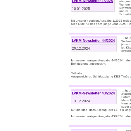
LVKM-Newsletter 1/2025
wie geru
Wunder, 
Schwanen
10.01.2025
und ist 
Schwäbi
Mit unserer heutigen Ausgabe 1/2025 meld
alles Gute für das noch junge Jahr 2025. H
… heute
LVKM-Newsletter 44/2024
Weihna
jemand
ist. K
20.12.2024
stress
…
In unserer heutigen Ausgabe 44/2024 habe
Behinderung ausgesucht:
Teilhabe
Ausgezeichnet: Schülerzeitung KBS-Tim€s de
… heute
LVKM-Newsletter 43/2024
„Rauch
Datum 
Mensch
13.12.2024
Haus au
super 
auf die Idee, dass „Freitag, der 13.“ ein Un
In unserer heutigen Ausgabe 43/2024 haben 
… „mor