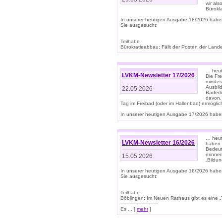
wir als
Bürok
In unserer heutigen Ausgabe 18/2026 habe
Sie ausgesucht:
Teilhabe
Bürokratieabbau: Fällt der Posten der Land
… heut
LVKM-Newsletter 17/2026
Die Fr
mindes
Ausbild
22.05.2026
Bäderbe
davon.
Tag im Freibad (oder im Hallenbad) ermöglic
In unserer heutigen Ausgabe 17/2026 haben
… heute
LVKM-Newsletter 16/2026
haben 
Bedeut
erinner
15.05.2026
„Bildun
In unserer heutigen Ausgabe 16/2026 habe
Sie ausgesucht:
Teilhabe
Böblingen: Im Neuen Rathaus gibt es eine „Toi
-------------------------
Es ... [
mehr
]