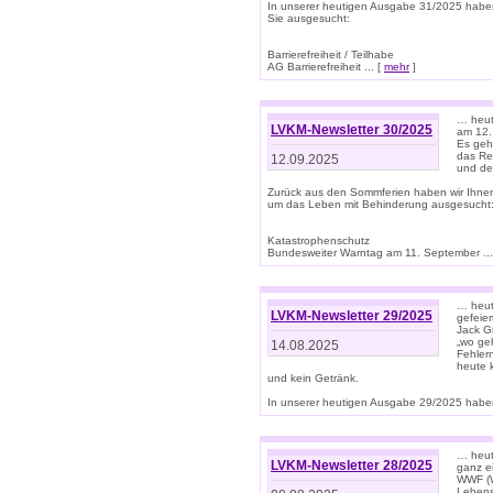
In unserer heutigen Ausgabe 31/2025 habe
Sie ausgesucht:
Barrierefreiheit / Teilhabe
AG Barrierefreiheit ... [
mehr
]
… heut
LVKM-Newsletter 30/2025
am 12.
Es geh
das Rec
12.09.2025
und de
Zurück aus den Sommferien haben wir Ihne
um das Leben mit Behinderung ausgesucht
Katastrophenschutz
Bundesweiter Warntag am 11. September ...
… heute
LVKM-Newsletter 29/2025
gefeie
Jack Gi
„wo ge
14.08.2025
Fehler
heute 
und kein Getränk.
In unserer heutigen Ausgabe 29/2025 haben
… heute
LVKM-Newsletter 28/2025
ganz e
WWF (W
Lebens