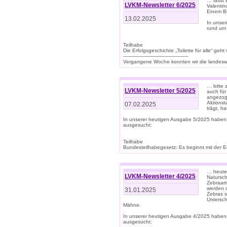
… lasst 
LVKM-Newsletter 6/2025
Valentin
Einem B
13.02.2025
In unse
rund um
Teilhabe
Die Erfolgsgeschichte „Toilette für alle“ geht
-------------------------------------------
Vergangene Woche konnten wir die landeswe
… bitte 
LVKM-Newsletter 5/2025
auch für
angezoge
Aktionst
07.02.2025
trägt, h
In unserer heutigen Ausgabe 5/2025 haben
ausgesucht:
Teilhabe
Bundesteilhabegesetz: Es beginnt mit der Erm
… heute 
LVKM-Newsletter 4/2025
Natursch
Zebraart
werden d
31.01.2025
Zebras s
Untersch
Mähne.
In unserer heutigen Ausgabe 4/2025 haben
ausgesucht: