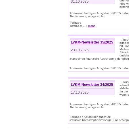
überre
31.10.2025
Idee w
befähi
In unserer heutigen Ausgabe 36/2025 habe
Behinderung ausgesucht:
Teilhabe
Umfrage: ... [
mehr
]
… heute
LVKM-Newsletter 35/2025
bundesw
50. Jah
Meilen
23.10.2025
Situati
unsicht
mangelnde finanzielle Absicherung der pfleg
In unserer heutigen Ausgabe 35/2025 haben
… wuss
LVKM-Newsletter 34/2025
schnel
abfalle
an die 
17.10.2025
wenn s
In unserer heutigen Ausgabe 34/2025 habe
Behinderung ausgesucht:
Teilhabe / Katastrophenschutz
inklusive Katastrophenvorsorge: Landesregie