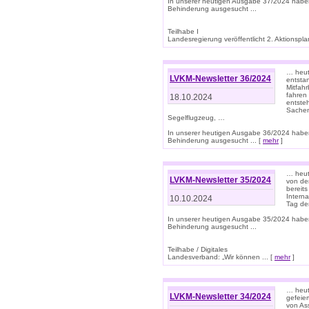
In unserer heutigen Ausgabe 37/2024 habe
Behinderung ausgesucht ...
Teilhabe I
Landesregierung veröffentlicht 2. Aktionsplan
… heute
LVKM-Newsletter 36/2024
entsta
Mitfah
fahren
18.10.2024
entste
Sachen
Segelflugzeug, …
In unserer heutigen Ausgabe 36/2024 habe
Behinderung ausgesucht ... [
mehr
]
… heute
LVKM-Newsletter 35/2024
von den
bereits
Interna
10.10.2024
Tag de
In unserer heutigen Ausgabe 35/2024 habe
Behinderung ausgesucht ...
Teilhabe / Digitales
Landesverband: „Wir können ... [
mehr
]
… heut
LVKM-Newsletter 34/2024
gefeier
von Ass