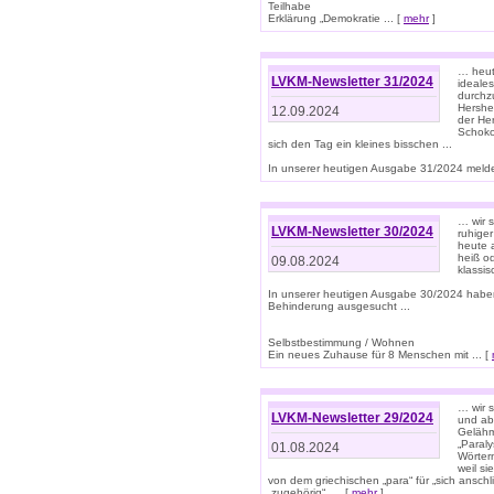
Teilhabe
Erklärung „Demokratie ... [
mehr
]
… heute
LVKM-Newsletter 31/2024
ideale
durchzu
Hershe
12.09.2024
der He
Schoko
sich den Tag ein kleines bisschen ...
In unserer heutigen Ausgabe 31/2024 melde
… wir 
LVKM-Newsletter 30/2024
ruhige
heute 
heiß od
09.08.2024
klassi
In unserer heutigen Ausgabe 30/2024 habe
Behinderung ausgesucht ...
Selbstbestimmung / Wohnen
Ein neues Zuhause für 8 Menschen mit ... [
… wir s
LVKM-Newsletter 29/2024
und ab 
Gelähm
„Paral
01.08.2024
Wörtern
weil si
von dem griechischen „para“ für „sich anschl
„zugehörig“, ... [
mehr
]