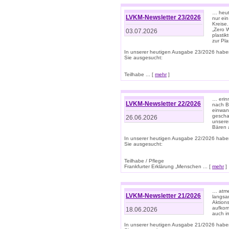
… heute
LVKM-Newsletter 23/2026
nur ein
Kreise
„Zero 
03.07.2026
plastik
zur Pla
In unserer heutigen Ausgabe 23/2026 habe
Sie ausgesucht:
Teilhabe ... [
mehr
]
… erin
LVKM-Newsletter 22/2026
nach B
einwan
gescha
26.06.2026
unsere
Bären a
In unserer heutigen Ausgabe 22/2026 habe
Sie ausgesucht:
Teilhabe / Pflege
Frankfurter Erklärung „Menschen ... [
mehr
]
… atme
LVKM-Newsletter 21/2026
langsa
Aktion
aufkom
18.06.2026
auch i
In unserer heutigen Ausgabe 21/2026 habe