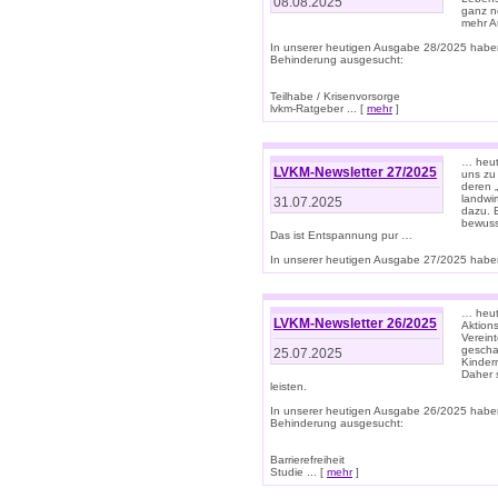
08.08.2025
ganz n
mehr A
In unserer heutigen Ausgabe 28/2025 habe
Behinderung ausgesucht:
Teilhabe / Krisenvorsorge
lvkm-Ratgeber ... [
mehr
]
… heut
LVKM-Newsletter 27/2025
uns zu
deren „
landwi
31.07.2025
dazu. E
bewusst
Das ist Entspannung pur …
In unserer heutigen Ausgabe 27/2025 haben
… heute
LVKM-Newsletter 26/2025
Aktion
Verein
gescha
25.07.2025
Kinder
Daher s
leisten.
In unserer heutigen Ausgabe 26/2025 habe
Behinderung ausgesucht:
Barrierefreiheit
Studie ... [
mehr
]