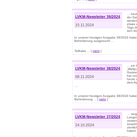
… heut
LVKM-Newsletter 39/2024
der Sa
werden
etwas 
15.11.2024
Tags de
sich d
In unserer heutigen Ausgabe 39/2024 habe
Behinderung ausgesucht ...
Teilhabe ... [
mehr
]
… ein 
LVKM-Newsletter 38/2024
„Weltpu
Gesine
hat und
08.11.2024
heute 
dem App
….
In unserer heutigen Ausgabe 38/2024 habe
Behinderung ... [
mehr
]
… verg
LVKM-Newsletter 37/2024
Langens
verwen
sowohl
24.10.2024
ziemlic
haben