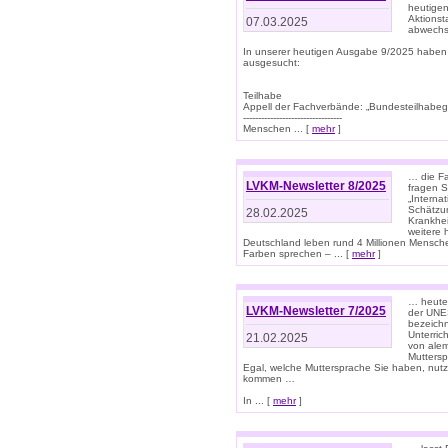
heutigen
Aktionst
07.03.2025
abwechs
In unserer heutigen Ausgabe 9/2025 haben
ausgesucht:
Teilhabe
Appell der Fachverbände: „Bundesteilhabeg
---------------------------------
Menschen ... [
mehr
]
… die Fa
LVKM-Newsletter 8/2025
fragen S
„Interna
Schätzun
28.02.2025
Krankhei
weitere 
Deutschland leben rund 4 Millionen Mensche
Farben sprechen – ... [
mehr
]
… heute 
LVKM-Newsletter 7/2025
der UNE
bezeichn
Unterric
21.02.2025
von alem
Muttersp
Egal, welche Muttersprache Sie haben, nutz
kommen …
In ... [
mehr
]