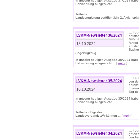
In unserer heutigen Ausgabe 37/2024 habe
Behinderung ausgesucht ...
Teilhabe I
Landesregierung veröffentlicht 2. Aktionsplan
… heute
LVKM-Newsletter 36/2024
entsta
Mitfah
fahren
18.10.2024
entste
Sachen
Segelflugzeug, …
In unserer heutigen Ausgabe 36/2024 habe
Behinderung ausgesucht ... [
mehr
]
… heute
LVKM-Newsletter 35/2024
von den
bereits
Interna
10.10.2024
Tag de
In unserer heutigen Ausgabe 35/2024 habe
Behinderung ausgesucht ...
Teilhabe / Digitales
Landesverband: „Wir können ... [
mehr
]
… heut
LVKM-Newsletter 34/2024
gefeier
von Ass