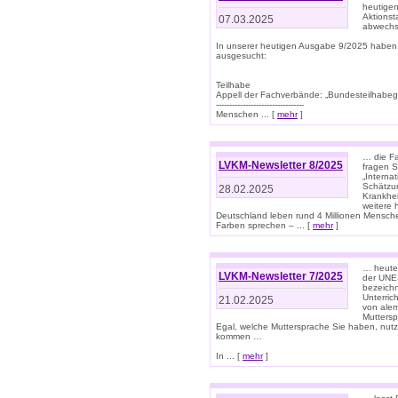
heutigen
Aktionst
07.03.2025
abwechs
In unserer heutigen Ausgabe 9/2025 haben
ausgesucht:
Teilhabe
Appell der Fachverbände: „Bundesteilhabeg
---------------------------------
Menschen ... [
mehr
]
… die Fa
LVKM-Newsletter 8/2025
fragen S
„Interna
Schätzun
28.02.2025
Krankhei
weitere 
Deutschland leben rund 4 Millionen Mensche
Farben sprechen – ... [
mehr
]
… heute 
LVKM-Newsletter 7/2025
der UNE
bezeichn
Unterric
21.02.2025
von alem
Muttersp
Egal, welche Muttersprache Sie haben, nutz
kommen …
In ... [
mehr
]