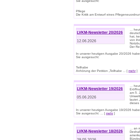
Sie ausgesucht:
Pflege
Die Kritik am Entwurf eines Pflegeneuordnung
… heute
LVKM-Newsletter 20/2026
deutsch
hat, k
von ih
12.06.2026
Notizb
Der Re
In unserer heutigen Ausgabe 20/2026 habe
Sie ausgesucht:
Teilhabe
Anhörung der Petition „Teilhabe ... [
mehr
]
… heute
LVKM-Newsletter 19/2026
Eröffn
am 5. 
Umwelt“
05.06.2026
lautet
dieses
In unserer heutigen Ausgabe 19/2026 habe
Sie ausgesucht: ... [
mehr
]
… an m
LVKM-Newsletter 18/2026
Deshal
amerik
Bürokra
29.05.2026