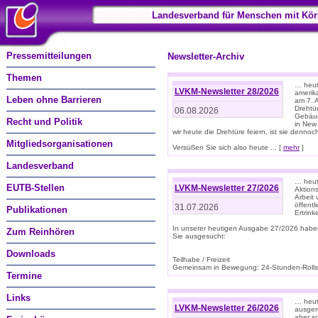
Landesverband für Menschen mit Kör
Pressemitteilungen
Newsletter-Archiv
Themen
… heute
LVKM-Newsletter 28/2026
amerik
Leben ohne Barrieren
am 7. 
Drehtür
06.08.2026
Gebäud
Recht und Politik
in New
wir heute die Drehtüre feiern, ist sie dennoch
Mitgliedsorganisationen
Versüßen Sie sich also heute ... [
mehr
]
Landesverband
… heut
EUTB-Stellen
LVKM-Newsletter 27/2026
Aktions
Arbeit
öffentl
31.07.2026
Publikationen
Ertrin
In unserer heutigen Ausgabe 27/2026 habe
Zum Reinhören
Sie ausgesucht:
Downloads
Teilhabe / Freizeit
Gemeinsam in Bewegung: 24-Stunden-Rollstu
Termine
Links
… heut
LVKM-Newsletter 26/2026
ausgere
aber s