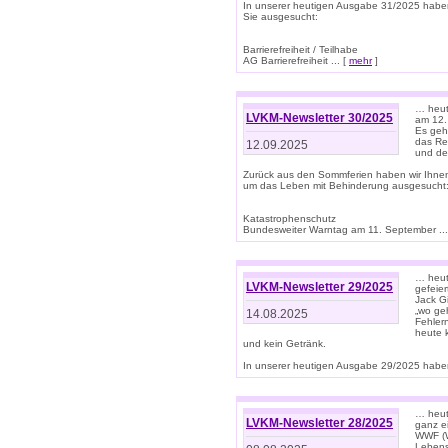
In unserer heutigen Ausgabe 31/2025 habe
Sie ausgesucht:
Barrierefreiheit / Teilhabe
AG Barrierefreiheit ... [
mehr
]
… heut
LVKM-Newsletter 30/2025
am 12.
Es geh
das Rec
12.09.2025
und de
Zurück aus den Sommferien haben wir Ihne
um das Leben mit Behinderung ausgesucht
Katastrophenschutz
Bundesweiter Warntag am 11. September ...
… heute
LVKM-Newsletter 29/2025
gefeie
Jack Gi
„wo ge
14.08.2025
Fehler
heute 
und kein Getränk.
In unserer heutigen Ausgabe 29/2025 haben
… heute
LVKM-Newsletter 28/2025
ganz e
WWF (W
Lebens