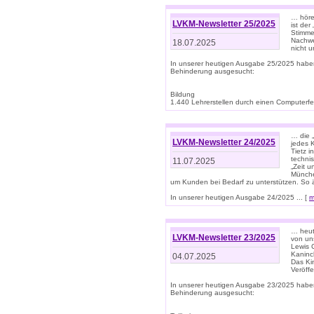
… höre
LVKM-Newsletter 25/2025
ist der
Stimme
Nachwe
18.07.2025
nicht 
In unserer heutigen Ausgabe 25/2025 habe
Behinderung ausgesucht:
Bildung
1.440 Lehrerstellen durch einen Computerfeh
… die 
LVKM-Newsletter 24/2025
jedes 
Tietz i
techni
11.07.2025
„Zeit 
Münche
um Kunden bei Bedarf zu unterstützen. So 
In unserer heutigen Ausgabe 24/2025 ... [
m
… heute
LVKM-Newsletter 23/2025
von uns
Lewis C
Kaninc
04.07.2025
Das Kin
Veröff
In unserer heutigen Ausgabe 23/2025 habe
Behinderung ausgesucht: