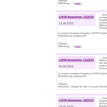
Teilhabe
Offenburg: ... [
mehr
]
… Spor
LVKM-Newsletter 22/2025
heutig
Axtwer
nordame
13.06.2025
Weltve
Vorsor
In unserer heutigen Ausgabe 22/2025 habe
Behinderung ausgesucht:
Teilhabe
Offenburg: ... [
mehr
]
… heute
LVKM-Newsletter 21/2025
Welten
Sie sin
zudem 
05.06.2025
ist es 
In unserer heutigen Ausgabe 21/2025 habe
Behinderung ausgesucht:
Teilhabe
Pforzheim: „Toilette für alle“ im neuen Techni
… heute
LVKM-Newsletter 20/2025
begeis
Schutz
Brücken
28.05.2025