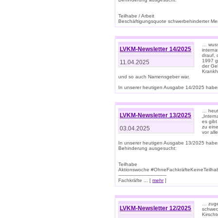
Teilhabe / Arbeit
Beschäftigungsquote schwerbehinderter Mens
… wuss
LVKM-Newsletter 14/2025
intern
drauf, 
1997 gi
11.04.2025
der Geb
Krankhe
und so auch Namensgeber war.
In unserer heutigen Ausgabe 14/2025 haben
… heut
LVKM-Newsletter 13/2025
„Intern
es gibt
zu eine
03.04.2025
vor all
In unserer heutigen Ausgabe 13/2025 habe
Behinderung ausgesucht:
Teilhabe
Aktionswoche #OhneFachkräfteKeineTeilh
---------------------------------
Fachkräfte ... [
mehr
]
… zuge
LVKM-Newsletter 12/2025
schwer
Kirscht