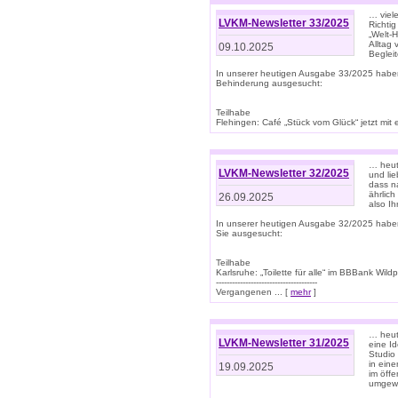
… viel
LVKM-Newsletter 33/2025
Richti
„Welt-
Alltag
09.10.2025
Beglei
In unserer heutigen Ausgabe 33/2025 habe
Behinderung ausgesucht:
Teilhabe
Flehingen: Café „Stück vom Glück“ jetzt mit ein
… heut
LVKM-Newsletter 32/2025
und lie
dass n
ährlich
26.09.2025
also Ih
In unserer heutigen Ausgabe 32/2025 habe
Sie ausgesucht:
Teilhabe
Karlsruhe: „Toilette für alle“ im BBBank Wildp
--------------------------------------
Vergangenen ... [
mehr
]
… heute
LVKM-Newsletter 31/2025
eine I
Studio
in ein
19.09.2025
im öff
umgew