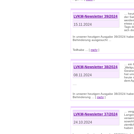
… heut
LVKM-Newsletter 39/2024
der Sa
werden
etwas 
15.11.2024
Tags de
sich d
In unserer heutigen Ausgabe 39/2024 habe
Behinderung ausgesucht ...
Teilhabe ... [
mehr
]
… ein 
LVKM-Newsletter 38/2024
„Weltpu
Gesine
hat und
08.11.2024
heute 
dem App
….
In unserer heutigen Ausgabe 38/2024 habe
Behinderung ... [
mehr
]
… verg
LVKM-Newsletter 37/2024
Langens
verwen
sowohl
24.10.2024
ziemlic
haben