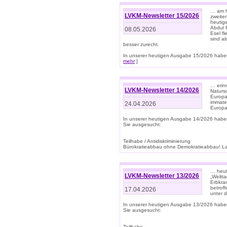
… am h
LVKM-Newsletter 15/2026
zweite
heutige
Abdul R
08.05.2026
Esel f
sind a
besser zurecht.
In unserer heutigen Ausgabe 15/2026 haben
mehr
]
… erin
LVKM-Newsletter 14/2026
Natursc
Europa
immate
24.04.2026
Europa
In unserer heutigen Ausgabe 14/2026 habe
Sie ausgesucht:
Teilhabe / Antidiskriminierung
Bürokratieabbau ohne Demokratieabbau! Land
… heut
LVKM-Newsletter 13/2026
„Weltta
Erbkran
betroff
17.04.2026
unter d
In unserer heutigen Ausgabe 13/2026 habe
Sie ausgesucht:
Teilhabe