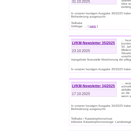
überre
31.10.2025
Idee w
befähi
In unserer heutigen Ausgabe 36/2025 habe
Behinderung ausgesucht:
Teilhabe
Umfrage: ... [
mehr
]
… heute
LVKM-Newsletter 35/2025
bundesw
50. Jah
Meilen
23.10.2025
Situati
unsicht
mangelnde finanzielle Absicherung der pfleg
In unserer heutigen Ausgabe 35/2025 haben
… wuss
LVKM-Newsletter 34/2025
schnel
abfalle
an die 
17.10.2025
wenn s
In unserer heutigen Ausgabe 34/2025 habe
Behinderung ausgesucht:
Teilhabe / Katastrophenschutz
inklusive Katastrophenvorsorge: Landesregie