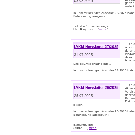
08.08.2025
ganz n
mehr A
In unserer heutigen Ausgabe 28/2025 habe
Behinderung ausgesucht:
Teilhabe / Krisenvorsorge
lvkm-Ratgeber ... [
mehr
]
… heut
LVKM-Newsletter 27/2025
uns zu
deren „
landwi
31.07.2025
dazu. E
bewusst
Das ist Entspannung pur …
In unserer heutigen Ausgabe 27/2025 haben
… heute
LVKM-Newsletter 26/2025
Aktion
Verein
gescha
25.07.2025
Kinder
Daher s
leisten.
In unserer heutigen Ausgabe 26/2025 habe
Behinderung ausgesucht:
Barrierefreiheit
Studie ... [
mehr
]