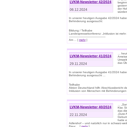
LVKM-Newsletter 42/2024
beginn
gestern
der Hof
06.12.2024
würden
In unserer heutigen Ausgabe 42/2024 habe
Behinderung ausgesucht:
Bildung / Teilhabe
Landespressekonferenz: „Inklusion ist mehr 
-------------------------------------------
Am ... [
mehr
]
… heute
LVKM-Newsletter 41/2024
Ameise
Umwelt
das Übe
29.11.2024
In unserer heutigen Ausgabe 41/2024 habe
Behinderung ausgesucht ...
Teilhabe
Aktion Deutschland hilft: Abschlussberic
Inklusion von Menschen mit Behinderungen (P
… „San
LVKM-Newsletter 40/2024
Klar, 
das die
„Gute-
22.11.2024
Geburt
hatte 
Adlershof – und natürlich nur in schwarz-w
Figur ... [
mehr
]