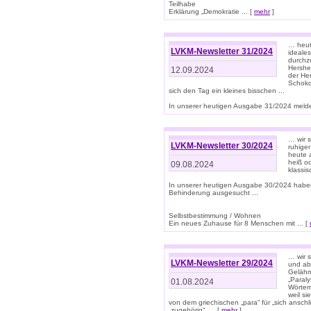
Teilhabe
Erklärung „Demokratie ... [
mehr
]
… heute
LVKM-Newsletter 31/2024
ideale
durchzu
Hershe
12.09.2024
der He
Schoko
sich den Tag ein kleines bisschen ...
In unserer heutigen Ausgabe 31/2024 melde
… wir 
LVKM-Newsletter 30/2024
ruhige
heute 
heiß od
09.08.2024
klassi
In unserer heutigen Ausgabe 30/2024 habe
Behinderung ausgesucht ...
Selbstbestimmung / Wohnen
Ein neues Zuhause für 8 Menschen mit ... [
… wir s
LVKM-Newsletter 29/2024
und ab 
Gelähm
„Paral
01.08.2024
Wörtern
weil si
von dem griechischen „para“ für „sich anschl
„zugehörig“, ... [
mehr
]