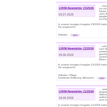
… heute
LVKM-Newsletter 23/2026
nur ein
Kreise
„Zero 
03.07.2026
plastik
zur Pla
In unserer heutigen Ausgabe 23/2026 habe
Sie ausgesucht:
Teilhabe ... [
mehr
]
… erin
LVKM-Newsletter 22/2026
nach B
einwan
gescha
26.06.2026
unsere
Bären a
In unserer heutigen Ausgabe 22/2026 habe
Sie ausgesucht:
Teilhabe / Pflege
Frankfurter Erklärung „Menschen ... [
mehr
]
… atme
LVKM-Newsletter 21/2026
langsa
Aktion
aufkom
18.06.2026
auch i
In unserer heutigen Ausgabe 21/2026 habe