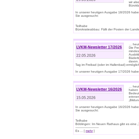
wir als
Bürok
In unserer heutigen Ausgabe 18/2026 habe
Sie ausgesucht:
Teilhabe
Bürokratieabbau: Fällt der Posten der Land
… heut
LVKM-Newsletter 17/2026
Die Fr
mindes
Ausbild
22.05.2026
Bäderbe
davon.
Tag im Freibad (oder im Hallenbad) ermöglic
In unserer heutigen Ausgabe 17/2026 haben
… heute
LVKM-Newsletter 16/2026
haben 
Bedeut
erinner
15.05.2026
„Bildun
In unserer heutigen Ausgabe 16/2026 habe
Sie ausgesucht:
Teilhabe
Böblingen: Im Neuen Rathaus gibt es eine „Toi
-------------------------
Es ... [
mehr
]