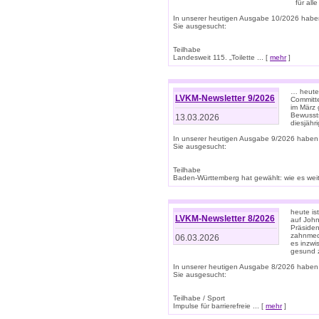
für all
In unserer heutigen Ausgabe 10/2026 habe
Sie ausgesucht:
Teilhabe
Landesweit 115. „Toilette ... [
mehr
]
… heute 
LVKM-Newsletter 9/2026
Committe
im März 
Bewussts
13.03.2026
diesjähr
In unserer heutigen Ausgabe 9/2026 haben
Sie ausgesucht:
Teilhabe
Baden-Württemberg hat gewählt: wie es weite
heute is
LVKM-Newsletter 8/2026
auf Joh
Präsiden
zahnmedi
06.03.2026
es inzwi
gesund z
In unserer heutigen Ausgabe 8/2026 haben
Sie ausgesucht:
Teilhabe / Sport
Impulse für barrierefreie ... [
mehr
]