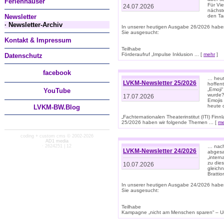
Ferienhäuser
Für Vi
24.07.2026
nächst
Newsletter
den T
· Newsletter-Archiv
In unserer heutigen Ausgabe 26/2026 habe
Sie ausgesucht:
Kontakt & Impressum
Teilhabe
Förderaufruf „Impulse Inklusion ... [
mehr
]
Datenschutz
facebook
… heut
LVKM-Newsletter 25/2026
hoffent
„Emoji“
You
Tube
wurde?
17.07.2026
Emojis 
heute 
LVKM-BW.Blog
„Fachternationalen Theaterinstitut (ITI) Fi
25/2026 haben wir folgende Themen ... [
me
coding + custom cms © 2002-2026
AD1 media
· 2624251 | 12
… nach
LVKM-Newsletter 24/2026
abgesag
„intern
zu dies
10.07.2026
gleich
Brattio
In unserer heutigen Ausgabe 24/2026 habe
Sie ausgesucht:
Teilhabe
Kampagne „nicht am Menschen sparen“ – Un