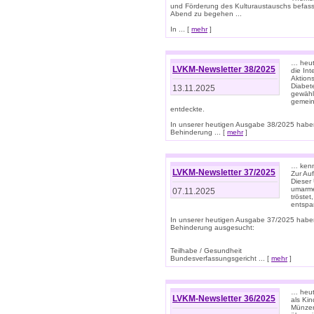
und Förderung des Kulturaustauschs befasse
Abend zu begehen ...
In ... [
mehr
]
… heut
LVKM-Newsletter 38/2025
die In
Aktions
Diabet
13.11.2025
gewählt
gemein
entdeckte.
In unserer heutigen Ausgabe 38/2025 habe
Behinderung ... [
mehr
]
… kenne
LVKM-Newsletter 37/2025
Zur Au
Dieser 
umarme
07.11.2025
tröste
entspa
In unserer heutigen Ausgabe 37/2025 habe
Behinderung ausgesucht:
Teilhabe / Gesundheit
Bundesverfassungsgericht ... [
mehr
]
… heute
LVKM-Newsletter 36/2025
als Kin
Münzen