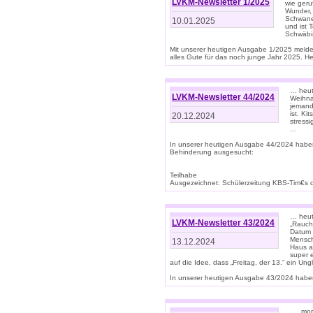
LVKM-Newsletter 1/2025
wie geru
Wunder, 
Schwanen
10.01.2025
und ist 
Schwäbi
Mit unserer heutigen Ausgabe 1/2025 meld
alles Gute für das noch junge Jahr 2025. H
… heute
LVKM-Newsletter 44/2024
Weihna
jemand
ist. K
20.12.2024
stress
…
In unserer heutigen Ausgabe 44/2024 habe
Behinderung ausgesucht:
Teilhabe
Ausgezeichnet: Schülerzeitung KBS-Tim€s de
… heute
LVKM-Newsletter 43/2024
„Rauch
Datum 
Mensch
13.12.2024
Haus au
super 
auf die Idee, dass „Freitag, der 13.“ ein Un
In unserer heutigen Ausgabe 43/2024 haben 
… „mor