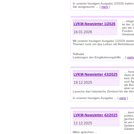
In unserer heutigen Ausgabe 2/2026 haben
Sie ausgesucht: ... [
mehr
]
… mögen 
LVKM-Newsletter 1/2026
ist der 
wer die 
Funden b
16.01.2026
Gewürze 
Mit unserer heutigen Ausgabe 1/2026 starte
Themen rund um das Leben mit Behinderun
Teilhabe
Leistungen der Eingliederungshilfe ... [
mehr
… heut
LVKM-Newsletter 43/2025
dass s
kein G
und Äp
19.12.2025
als Bau
aber sc
Lauscha das historische Zentrum für die He
In unserer heutigen Ausgabe ... [
mehr
]
… kenn
LVKM-Newsletter 42/2025
prüfen
gechec
ist am
12.12.2025
Spätest
Gästen 
Mikro sprechen ...