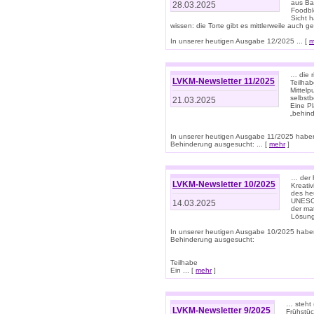
aus Ba
28.03.2025
Foodbl
Sicht h
wissen: die Torte gibt es mittlerweile auch g
In unserer heutigen Ausgabe 12/2025 ... [
m
… die r
LVKM-Newsletter 11/2025
Teilha
Mittelp
selbstb
21.03.2025
Eine Pl
„behind
In unserer heutigen Ausgabe 11/2025 habe
Behinderung ausgesucht: ... [
mehr
]
… der 
LVKM-Newsletter 10/2025
Kreati
des heu
UNESCO 
14.03.2025
der ma
Lösung
In unserer heutigen Ausgabe 10/2025 habe
Behinderung ausgesucht:
Teilhabe
Ein ... [
mehr
]
… steht 
LVKM-Newsletter 9/2025
Frühstüc