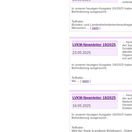
unterwe
In unserer heutigen Ausgabe 20/2025 habe
Behinderung ausgesucht:
Teilhabe
Bundes- und Landesbehindertenbeauftragte:
Menschen ... [
mehr
]
… heute
LVKM-Newsletter 19/2025
der Sau
Schild
allerd
23.05.2025
Organi
um auf
In unserer heutigen Ausgabe 19/2025 habe
Behinderung ausgesucht:
Teilhabe
Wo ... [
mehr
]
… heut
LVKM-Newsletter 18/2025
der au
Nation
Gemeins
16.05.2025
Solidar
In unserer heutigen Ausgabe 18/2025 habe
Behinderung ausgesucht:
Teilhabe
Weil der Stadt (Landkreis Böblingen): „Toilette