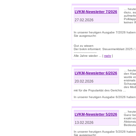
… heute 
LVKM-Newsletter 7/2026
dazu, au
aufmerks
Polklapp
27.02.2026
keinen W
In unserer heutigen Ausgabe 7/2026 haben
Sie ausgesucht:
Gut zu wissen
Der bvkm informiert: Steuermerkblatt 2025 /
-------------------------
Alle Jahre wieder ... [
mehr
]
… heute 
LVKM-Newsletter 6/2026
den Klas
wurde es
erstmals
20.02.2026
Schauspi
des Mode
mit für die Popularität des Gerichts …
In unserer heutigen Ausgabe 6/2026 haben 
… heute 
LVKM-Newsletter 5/2026
Ganz bew
exakt vo
Aktionst
13.02.2026
Bedeutun
In unserer heutigen Ausgabe 5/2026 haben
Sie ausgesucht: