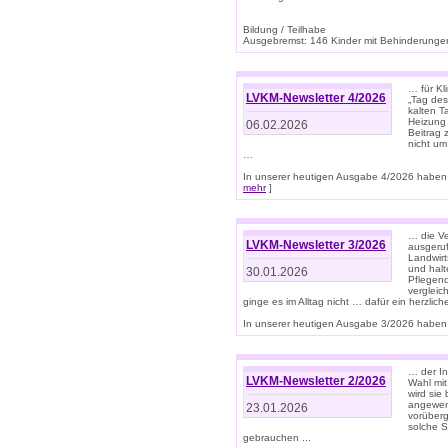
Bildung / Teilhabe
Ausgebremst: 146 Kinder mit Behinderungen
… für Kl
LVKM-Newsletter 4/2026
„Tag des
kalten T
Heizung 
06.02.2026
Beitrag 
nicht um
…
In unserer heutigen Ausgabe 4/2026 haben 
mehr
]
… die Ve
LVKM-Newsletter 3/2026
ausgeruf
Landwirt
und halt
30.01.2026
Pflegend
vergleic
ginge es im Alltag nicht … dafür ein herzlich
In unserer heutigen Ausgabe 3/2026 haben 
… der In
LVKM-Newsletter 2/2026
Wahl mit
wird si
angewend
23.01.2026
vorüberg
solche S
gebrauchen ...