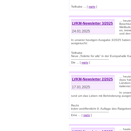
Teilhabe ... [
mehr
]
… heute 
LVKM-Newsletter 3/2025
Beschlu
Weltkult
es, imme
24.01.2025
und den 
In unserer heutigen Ausgabe 3/2025 haben
ausgesucht:
Teilhabe
Neue „Toilette für alle“ in der Europahalle Ka
-------------------------------------------
Die ... [
mehr
]
… heute 
LVKM-Newsletter 2/2025
dazu hat
Ländern 
italieni
17.01.2025
In unse
rund um das Leben mit Behinderung ausges
Recht
bvkm veröffentlicht 9. Auflage des Ratgeb
-------------------------------------------
Eine ... [
mehr
]
… haste 