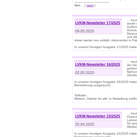
--------------------------------------
Weil ... [
mehr
]
… heut
LVKM-Newsletter 17/2025
wurde 
Außenm
Gründu
09.05.2025
Daraus
und di
immer wieder neu einlädt, miteinander in Fri
In unserer heutigen Ausgabe 17/2025 haben 
… heute
LVKM-Newsletter 16/2025
der Ge
gefeie
Nahrun
02.05.2025
Überfi
In unserer heutigen Ausgabe 16/2025 habe
Behinderung ausgesucht:
Teilhabe
Weitere „Toilette für alle“ in Heidelberg erö
… heute
LVKM-Newsletter 15/2025
Chance
Lebesn
50 ver
25.04.2025
Württem
In unserer heutigen Ausgabe 15/2025 habe
Behinderung ausgesucht: