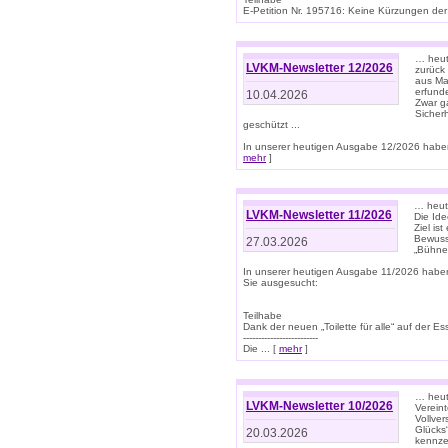
E-Petition Nr. 195716: Keine Kürzungen der E
… heute
LVKM-Newsletter 12/2026
zurück
aus Ma
erfund
10.04.2026
Zwar ga
Sicher
geschützt ...
In unserer heutigen Ausgabe 12/2026 haben
mehr
]
… heute
LVKM-Newsletter 11/2026
Die Ide
Ziel is
Bewuss
27.03.2026
„Bühne 
In unserer heutigen Ausgabe 11/2026 habe
Sie ausgesucht:
Teilhabe
Dank der neuen „Toilette für alle“ auf der Ess
-------------------------
Die ... [
mehr
]
… heute
LVKM-Newsletter 10/2026
Verein
Vollve
Glücks
20.03.2026
kennze