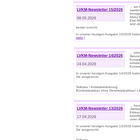
… am h
LVKM-Newsletter 15/2026
zweite
heutige
Abdul R
08.05.2026
Esel f
sind a
besser zurecht.
In unserer heutigen Ausgabe 15/2026 haben
mehr
]
… erin
LVKM-Newsletter 14/2026
Natursc
Europa
immate
24.04.2026
Europa
In unserer heutigen Ausgabe 14/2026 habe
Sie ausgesucht:
Teilhabe / Antidiskriminierung
Bürokratieabbau ohne Demokratieabbau! Land
… heut
LVKM-Newsletter 13/2026
„Weltta
Erbkran
betroff
17.04.2026
unter d
In unserer heutigen Ausgabe 13/2026 habe
Sie ausgesucht:
Teilhabe