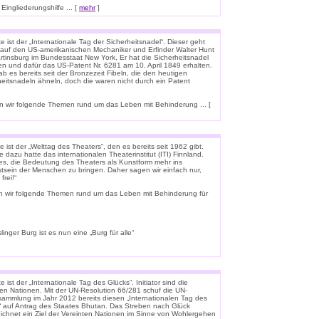
ingliederungshilfe ... [
mehr
]
 ist der „Internationale Tag der Sicherheitsnadel“. Dieser geht
 auf den US-amerikanischen Mechaniker und Erfinder Walter Hunt
rtinsburg im Bundesstaat New York, Er hat die Sicherheitsnadel
en und dafür das US-Patent Nr. 6281 am 10. April 1849 erhalten.
b es bereits seit der Bronzezeit Fibeln, die den heutigen
heitsnadeln ähneln, doch die waren nicht durch ein Patent
 wir folgende Themen rund um das Leben mit Behinderung ... [
 ist der „Welttag des Theaters“, den es bereits seit 1962 gibt.
e dazu hatte das internationalen Theaterinstitut (ITI) Finnland.
t es, die Bedeutung des Theaters als Kunstform mehr ins
tsein der Menschen zu bringen. Daher sagen wir einfach nur,
frei!“
n wir folgende Themen rund um das Leben mit Behinderung für
linger Burg ist es nun eine „Burg für alle“
 ist der „Internationale Tag des Glücks“. Initiator sind die
ten Nationen. Mit der UN-Resolution 66/281 schuf die UN-
rsammlung im Jahr 2012 bereits diesen „Internationalen Tag des
“ auf Antrag des Staates Bhutan. Das Streben nach Glück
ichnet ein Ziel der Vereinten Nationen im Sinne von Wohlergehen