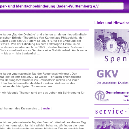
per- und Mehrfachbehinderung Baden-Württemberg e.V.
Links und Hinweis
 ist der „Tag der Drehtüre“ und erinnert an deren niederländisch-
anischen Erfinder Theophilus Van Kannel aus Philadelphia, der
August 1888 das US-Patent Nr. 387.571 für die Erfindung der
 erhielt. Von der Erfindung bis zum erstmaligen Einbau in ein
e dauerte es aber noch bis 1899., als das Rector’s Restaurant
 York als weltweit erstes Gebäude eine Drehtür erhielt. Auch wenn
 – leider – nicht barrierefrei …
e ist der „internationale Tag der Rettungsschwimmer“. Den
tag gibt es erst seit 2020. Er will die – oft auch ehrenamtliche –
 von Rettungsschwimmern ins Bewusstsein rücken und ihnen
ich für ihre lebensrettende Arbeit danken. Weltweit ist das
ken eines der häufigsten Todesursachen.
n wir folgende Themen rund um das Leben mit Behinderung für
hlrennen des Kreisvereins ... [
mehr
]
e ist der „internationale Tag der Freude“. Weshalb es diesen Tag
chnet heute gibt, ist nicht wirklich bekannt. Wir finden die Idee
chön, die Arbeitswoche mit einem fröhlichen Tag zu beschließen.