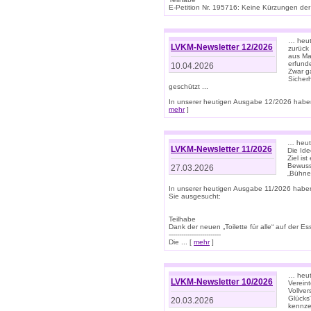
E-Petition Nr. 195716: Keine Kürzungen der E
… heute
LVKM-Newsletter 12/2026
zurück
aus Ma
erfund
10.04.2026
Zwar ga
Sicher
geschützt ...
In unserer heutigen Ausgabe 12/2026 haben
mehr
]
… heute
LVKM-Newsletter 11/2026
Die Ide
Ziel is
Bewuss
27.03.2026
„Bühne 
In unserer heutigen Ausgabe 11/2026 habe
Sie ausgesucht:
Teilhabe
Dank der neuen „Toilette für alle“ auf der Ess
-------------------------
Die ... [
mehr
]
… heute
LVKM-Newsletter 10/2026
Verein
Vollve
Glücks
20.03.2026
kennze