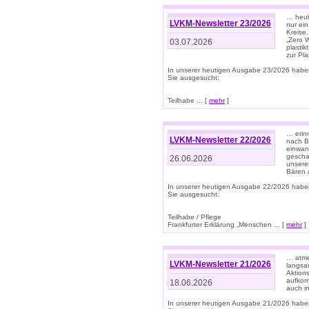
… heute
LVKM-Newsletter 23/2026
nur ein
Kreise
„Zero 
03.07.2026
plastik
zur Pla
In unserer heutigen Ausgabe 23/2026 habe
Sie ausgesucht:
Teilhabe ... [
mehr
]
… erin
LVKM-Newsletter 22/2026
nach B
einwan
gescha
26.06.2026
unsere
Bären a
In unserer heutigen Ausgabe 22/2026 habe
Sie ausgesucht:
Teilhabe / Pflege
Frankfurter Erklärung „Menschen ... [
mehr
]
… atme
LVKM-Newsletter 21/2026
langsa
Aktion
aufkom
18.06.2026
auch i
In unserer heutigen Ausgabe 21/2026 habe