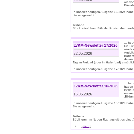
wir als
Bürok
In unserer heutigen Ausgabe 18/2026 habe
Sie ausgesucht:
Teilhabe
Bürokratieabbau: Fällt der Posten der Land
… heut
LVKM-Newsletter 17/2026
Die Fr
mindes
Ausbild
22.05.2026
Bäderbe
davon.
Tag im Freibad (oder im Hallenbad) ermöglic
In unserer heutigen Ausgabe 17/2026 haben
… heute
LVKM-Newsletter 16/2026
haben 
Bedeut
erinner
15.05.2026
„Bildun
In unserer heutigen Ausgabe 16/2026 habe
Sie ausgesucht:
Teilhabe
Böblingen: Im Neuen Rathaus gibt es eine „Toi
-------------------------
Es ... [
mehr
]