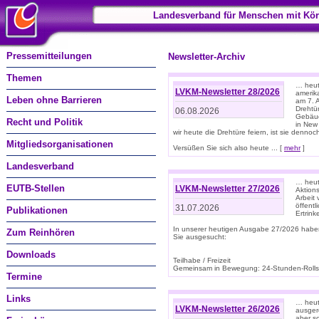
Landesverband für Menschen mit Kör
Pressemitteilungen
Newsletter-Archiv
Themen
… heute
LVKM-Newsletter 28/2026
amerik
Leben ohne Barrieren
am 7. 
Drehtür
06.08.2026
Gebäud
Recht und Politik
in New
wir heute die Drehtüre feiern, ist sie dennoch
Mitgliedsorganisationen
Versüßen Sie sich also heute ... [
mehr
]
Landesverband
… heut
EUTB-Stellen
LVKM-Newsletter 27/2026
Aktions
Arbeit
öffentl
31.07.2026
Publikationen
Ertrin
In unserer heutigen Ausgabe 27/2026 habe
Zum Reinhören
Sie ausgesucht:
Downloads
Teilhabe / Freizeit
Gemeinsam in Bewegung: 24-Stunden-Rollstu
Termine
Links
… heut
LVKM-Newsletter 26/2026
ausgere
aber s