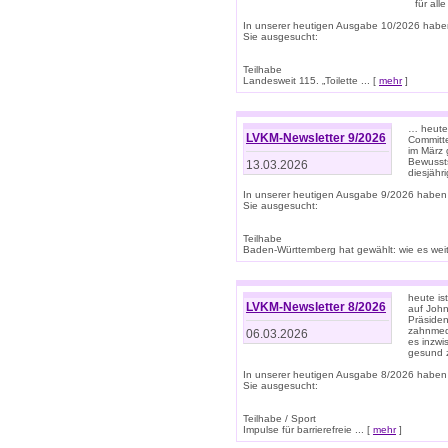
für all
In unserer heutigen Ausgabe 10/2026 habe
Sie ausgesucht:
Teilhabe
Landesweit 115. „Toilette ... [
mehr
]
… heute 
LVKM-Newsletter 9/2026
Committe
im März 
Bewussts
13.03.2026
diesjähr
In unserer heutigen Ausgabe 9/2026 haben
Sie ausgesucht:
Teilhabe
Baden-Württemberg hat gewählt: wie es weite
heute is
LVKM-Newsletter 8/2026
auf Joh
Präsiden
zahnmedi
06.03.2026
es inzwi
gesund z
In unserer heutigen Ausgabe 8/2026 haben
Sie ausgesucht:
Teilhabe / Sport
Impulse für barrierefreie ... [
mehr
]