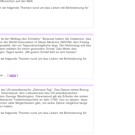
e Menschen auf der Welt.
n wir folgende Themen rund um das Leben mit Behinderung für
ist der Welttag des Schlafes“. Bewusst haben die Initiatoren, das
e der World Association of Sleep Medicine (WASM), den Freitag
gewählt, der vor Tagundnachtgleiche liegt. Der Aktionstag soll das
ein stärken für einen gesunden Schlaf. Das Motto des
igen Tages lautet: „Mit gutem Schlaf lebt es sich besser.“
 wir folgende Themen rund um das Leben mit Behinderung für
r ... [
mehr
]
t der US-amerikanische „Zahnarzt-Tag“. Das Datum nimmt Bezug
n Greenwood, den Leibzahnarzt des US-amerikanischen
ten George Washington. Greenwood gilt als Erfinder der ersten
zinische Tretbohrmaschine im Jahr 1790. Gut zu wissen, dass
schen viele Möglichkeiten gibt, um seine Zähne möglichst lange
u halten.
 wir folgende Themen rund um das Leben mit Behinderung für