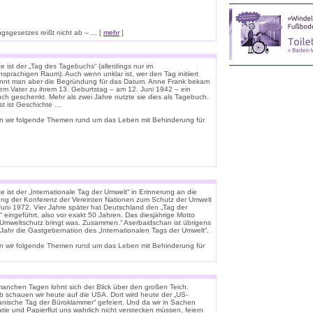
sgesetzes reißt nicht ab – ... [
mehr
]
 ist der „Tag des Tagebuchs“ (allerdings nur im
sprachigen Raum). Auch wenn unklar ist, wer den Tag initiiert
ennt man aber die Begründung für das Datum. Anne Frank bekam
rem Vater zu ihrem 13. Geburtstag – am 12. Juni 1942 – ein
uch geschenkt. Mehr als zwei Jahre nutzte sie dies als Tagebuch.
st ist Geschichte …
n wir folgende Themen rund um das Leben mit Behinderung für
 ist der „Internationale Tag der Umwelt“ in Erinnerung an die
ung der Konferenz der Vereinten Nationen zum Schutz der Umwelt
Juni 1972. Vier Jahre später hat Deutschland den „Tag der
 eingeführt, also vor exakt 50 Jahren. Das diesjährige Motto
 „Umweltschutz bringt was. Zusammen.“ Aserbaidschan ist übrigens
 Jahr die Gastgebernation des „Internationalen Tags der Umwelt“.
n wir folgende Themen rund um das Leben mit Behinderung für
anchen Tagen lohnt sich der Blick über den großen Teich.
b schauen wir heute auf die USA. Dort wird heute der „US-
anische Tag der Büroklammer“ gefeiert. Und da wir in Sachen
tie und Papierflut uns wahrlich nicht verstecken müssen, feiern