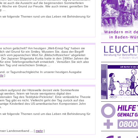
ele ist auch die Aussicht auf die beginnenden Sommerferien
e Woche ein Grund zur Freude. Wie auch immer, genießen Sie
ag …
n wir folgende Themen rund um das Leben mit Behinderung für
e schon gelächelt? Am heutigen „Welt-Emoji-Tag“ haben sie
lich viel Grund für ein Smiley. Wussten Sie, dass der Begriff
 sich vom japanischen Wort für „Bildschriftzeichen“ abgeleitet
 Der Japaner Shigetaka Kurita hatte in den 1990er Jahren die
für eine Telefongesellschaft entwickelt . Versüßen Sie sich also
den Tag und verschicken Smileys ...
nnland. or Tagundnachtgleiche In unserer heutigen Ausgabe
hr
]
dem aufgrund der Hitzewelle derzeit viele Sommerfeste
t werden, feiern wir heute wenigstens digital den
ationalen Tag des Teddybär-Picknicks“. Eine verlässliche Theorie
em Tag gibt es nicht. Vielleicht geht der Tag zurück auf das
namige Kinderlied des US-amerikanischen Komponisten John
n.
n wir folgende Themen rund um das Leben mit Behinderung für
ser Landesverband ... [
mehr
]