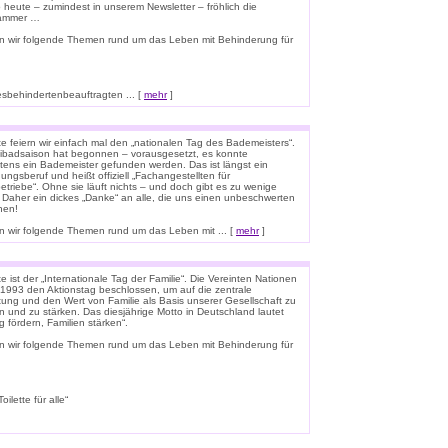
o heute – zumindest in unserem Newsletter – fröhlich die
lammer …
n wir folgende Themen rund um das Leben mit Behinderung für
esbehindertenbeauftragten ... [
mehr
]
e feiern wir einfach mal den „nationalen Tag des Bademeisters“.
eibadsaison hat begonnen – vorausgesetzt, es konnte
tens ein Bademeister gefunden werden. Das ist längst ein
ungsberuf und heißt offiziell „Fachangestellten für
triebe“. Ohne sie läuft nichts – und doch gibt es zu wenige
 Daher ein dickes „Danke“ an alle, die uns einen unbeschwerten
hen!
 wir folgende Themen rund um das Leben mit ... [
mehr
]
 ist der „Internationale Tag der Familie“. Die Vereinten Nationen
1993 den Aktionstag beschlossen, um auf die zentrale
ung und den Wert von Familie als Basis unserer Gesellschaft zu
n und zu stärken. Das diesjährige Motto in Deutschland lautet
g fördern, Familien stärken“.
n wir folgende Themen rund um das Leben mit Behinderung für
lette für alle“