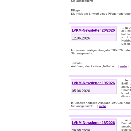
Sie ausgesucht:
Pflege
Die Kritik am Entwurf eines Pflegeneuordnung
… heute
LVKM-Newsletter 20/2026
deutsch
hat, k
von ih
12.06.2026
Notizb
Der Re
In unserer heutigen Ausgabe 20/2026 habe
Sie ausgesucht:
Teilhabe
Anhörung der Petition „Teilhabe ... [
mehr
]
… heute
LVKM-Newsletter 19/2026
Eröffn
am 5. 
Umwelt“
05.06.2026
lautet
dieses
In unserer heutigen Ausgabe 19/2026 habe
Sie ausgesucht: ... [
mehr
]
… an m
LVKM-Newsletter 18/2026
Deshal
amerik
Bürokra
29.05.2026