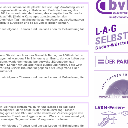
 ist der „internationale plastiktütenfreie Tag“. Am Anfang war es
 regionaler Aktionstag in Katalonien. Doch die Idee zog ihre
. 2011 entstand unter der Leitung des europäischen Netzwerks
Waste“ die jährliche Kampagne zum „internationalen
tütenfreien Tag“. Im Mittelpunkt stehen Aktionen, die Alternativen
stiktüte aufzeigen und so als Vorbild dienen können.
n wir folgende Themen rund um das Leben mit Behinderung für
nern Sie sich noch an den Braunbär Bruno, der 2006 einfach so
ayern einwanderte? In Erinnerung an Bruno, der von Italien aus
derte, wurde der heutige bundesweite „Bärengedenktag“
ffen. Lehnen wir uns also heute zurück und hoffen, dass wir in
m Alltag keinem Braunbär begegnen oder uns jemand einen
ufbindet ...
n wir folgende Themen rund um das Leben mit Behinderung für
n Sie heute einfach mal durch und lassen den Tag ganz
m angehen, denn heute ist der „Weltbummeltag“. Diesen
stag gibt es seit 1979 und sollte damals ein Zeichen gegen den
menden Trend des Joggens setzen. Wie auch immer, es tut gut,
n stressigen Tagen mal einen Gang runterzuschalten ...
n wir folgende Themen rund um das Leben mit Behinderung für