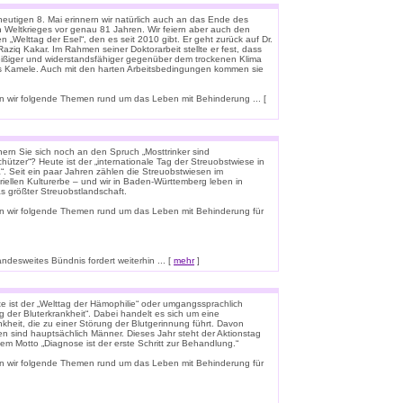
eutigen 8. Mai erinnern wir natürlich auch an das Ende des
n Weltkrieges vor genau 81 Jahren. Wir feiern aber auch den
n „Welttag der Esel“, den es seit 2010 gibt. Er geht zurück auf Dr.
aziq Kakar. Im Rahmen seiner Doktorarbeit stellte er fest, dass
leißiger und widerstandsfähiger gegenüber dem trockenen Klima
ls Kamele. Auch mit den harten Arbeitsbedingungen kommen sie
 wir folgende Themen rund um das Leben mit Behinderung ... [
nern Sie sich noch an den Spruch „Mosttrinker sind
hützer“? Heute ist der „internationale Tag der Streuobstwiese in
“. Seit ein paar Jahren zählen die Streuobstwiesen im
riellen Kulturerbe – und wir in Baden-Württemberg leben in
s größter Streuobstlandschaft.
n wir folgende Themen rund um das Leben mit Behinderung für
esweites Bündnis fordert weiterhin ... [
mehr
]
e ist der „Welttag der Hämophilie“ oder umgangssprachlich
g der Bluterkrankheit“. Dabei handelt es sich um eine
kheit, die zu einer Störung der Blutgerinnung führt. Davon
en sind hauptsächlich Männer. Dieses Jahr steht der Aktionstag
em Motto „Diagnose ist der erste Schritt zur Behandlung.“
n wir folgende Themen rund um das Leben mit Behinderung für