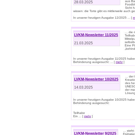
aus Ba
28.03.2025
Foodbl
Sicht h
wissen: die Torte gibt es mittlerweile auch g
In unserer heutigen Ausgabe 12/2025 ... [
m
… die r
LVKM-Newsletter 11/2025
Teilha
Mittelp
selbstb
21.03.2025
Eine Pl
„behind
In unserer heutigen Ausgabe 11/2025 habe
Behinderung ausgesucht: ... [
mehr
]
… der 
LVKM-Newsletter 10/2025
Kreati
des heu
UNESCO 
14.03.2025
der ma
Lösung
In unserer heutigen Ausgabe 10/2025 habe
Behinderung ausgesucht:
Teilhabe
Ein ... [
mehr
]
… steht 
LVKM-Newsletter 9/2025
Frühstüc