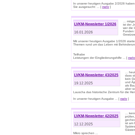
In unserer heutigen Ausgabe 2/2026 haben
Sie ausgesucht: ... [
mehr
]
… mögen 
LVKM-Newsletter 1/2026
ist der 
wer die 
Funden b
16.01.2026
Gewürze 
Mit unserer heutigen Ausgabe 1/2026 starte
Themen rund um das Leben mit Behinderun
Teilhabe
Leistungen der Eingliederungshilfe ... [
mehr
… heut
LVKM-Newsletter 43/2025
dass s
kein G
und Äp
19.12.2025
als Bau
aber sc
Lauscha das historische Zentrum für die He
In unserer heutigen Ausgabe ... [
mehr
]
… kenn
LVKM-Newsletter 42/2025
prüfen
gechec
ist am
12.12.2025
Spätest
Gästen 
Mikro sprechen ...