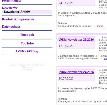
Ferienhäuser
Für Vi
24.07.2026
nächst
Newsletter
den T
· Newsletter-Archiv
In unserer heutigen Ausgabe 26/2026 habe
Sie ausgesucht:
Kontakt & Impressum
Teilhabe
Förderaufruf „Impulse Inklusion ... [
mehr
]
Datenschutz
facebook
… heut
LVKM-Newsletter 25/2026
hoffent
„Emoji“
You
Tube
wurde?
17.07.2026
Emojis 
heute 
LVKM-BW.Blog
„Fachternationalen Theaterinstitut (ITI) Fi
25/2026 haben wir folgende Themen ... [
me
coding + custom cms © 2002-2026
AD1 media
· 2625300 | 7
… nach
LVKM-Newsletter 24/2026
abgesag
„intern
zu dies
10.07.2026
gleich
Brattio
In unserer heutigen Ausgabe 24/2026 habe
Sie ausgesucht:
Teilhabe
Kampagne „nicht am Menschen sparen“ – Un