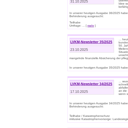
überre
31.10.2025
Idee w
befähi
In unserer heutigen Ausgabe 36/2025 habe
Behinderung ausgesucht:
Teilhabe
Umfrage: ... [
mehr
]
… heute
LVKM-Newsletter 35/2025
bundesw
50. Jah
Meilen
23.10.2025
Situati
unsicht
mangelnde finanzielle Absicherung der pfleg
In unserer heutigen Ausgabe 35/2025 haben
… wuss
LVKM-Newsletter 34/2025
schnel
abfalle
an die 
17.10.2025
wenn s
In unserer heutigen Ausgabe 34/2025 habe
Behinderung ausgesucht:
Teilhabe / Katastrophenschutz
inklusive Katastrophenvorsorge: Landesregie