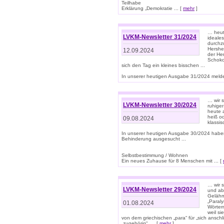
Teilhabe
Erklärung „Demokratie ... [
mehr
]
… heute
LVKM-Newsletter 31/2024
ideale
durchzu
Hershe
12.09.2024
der He
Schoko
sich den Tag ein kleines bisschen ...
In unserer heutigen Ausgabe 31/2024 melde
… wir 
LVKM-Newsletter 30/2024
ruhige
heute 
heiß od
09.08.2024
klassi
In unserer heutigen Ausgabe 30/2024 habe
Behinderung ausgesucht ...
Selbstbestimmung / Wohnen
Ein neues Zuhause für 8 Menschen mit ... [
… wir s
LVKM-Newsletter 29/2024
und ab 
Gelähm
„Paral
01.08.2024
Wörtern
weil si
von dem griechischen „para“ für „sich anschl
„zugehörig“, ... [
mehr
]