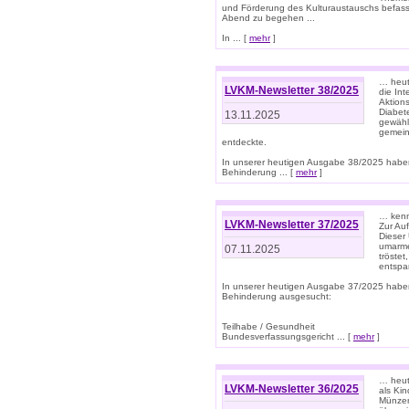
und Förderung des Kulturaustauschs befasse
Abend zu begehen ...
In ... [
mehr
]
… heut
LVKM-Newsletter 38/2025
die In
Aktions
Diabet
13.11.2025
gewählt
gemein
entdeckte.
In unserer heutigen Ausgabe 38/2025 habe
Behinderung ... [
mehr
]
… kenne
LVKM-Newsletter 37/2025
Zur Au
Dieser 
umarme
07.11.2025
tröste
entspa
In unserer heutigen Ausgabe 37/2025 habe
Behinderung ausgesucht:
Teilhabe / Gesundheit
Bundesverfassungsgericht ... [
mehr
]
… heute
LVKM-Newsletter 36/2025
als Kin
Münzen