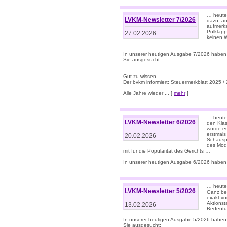
… heute 
LVKM-Newsletter 7/2026
dazu, au
aufmerks
Polklapp
27.02.2026
keinen W
In unserer heutigen Ausgabe 7/2026 haben
Sie ausgesucht:
Gut zu wissen
Der bvkm informiert: Steuermerkblatt 2025 /
-------------------------
Alle Jahre wieder ... [
mehr
]
… heute 
LVKM-Newsletter 6/2026
den Klas
wurde es
erstmals
20.02.2026
Schauspi
des Mode
mit für die Popularität des Gerichts …
In unserer heutigen Ausgabe 6/2026 haben 
… heute 
LVKM-Newsletter 5/2026
Ganz bew
exakt vo
Aktionst
13.02.2026
Bedeutun
In unserer heutigen Ausgabe 5/2026 haben
Sie ausgesucht: