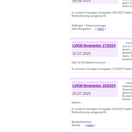
08.08.2025
ganz n
mehr A
In unserer heutigen Ausgabe 28/2025 habe
Behinderung ausgesucht:
Teilhabe / Krisenvorsorge
lvkm-Ratgeber ... [
mehr
]
… heut
LVKM-Newsletter 27/2025
uns zu
deren „
landwi
31.07.2025
dazu. E
bewusst
Das ist Entspannung pur …
In unserer heutigen Ausgabe 27/2025 haben
… heute
LVKM-Newsletter 26/2025
Aktion
Verein
gescha
25.07.2025
Kinder
Daher s
leisten.
In unserer heutigen Ausgabe 26/2025 habe
Behinderung ausgesucht:
Barrierefreiheit
Studie ... [
mehr
]