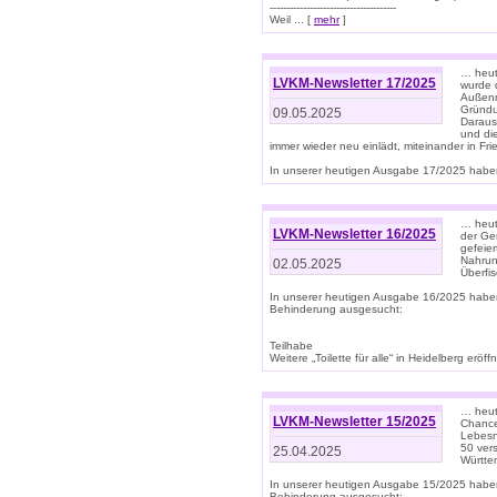
--------------------------------------
Weil ... [
mehr
]
… heut
LVKM-Newsletter 17/2025
wurde 
Außenm
Gründu
09.05.2025
Daraus
und di
immer wieder neu einlädt, miteinander in Fri
In unserer heutigen Ausgabe 17/2025 haben 
… heute
LVKM-Newsletter 16/2025
der Ge
gefeie
Nahrun
02.05.2025
Überfi
In unserer heutigen Ausgabe 16/2025 habe
Behinderung ausgesucht:
Teilhabe
Weitere „Toilette für alle“ in Heidelberg erö
… heute
LVKM-Newsletter 15/2025
Chance
Lebesn
50 ver
25.04.2025
Württem
In unserer heutigen Ausgabe 15/2025 habe
Behinderung ausgesucht: