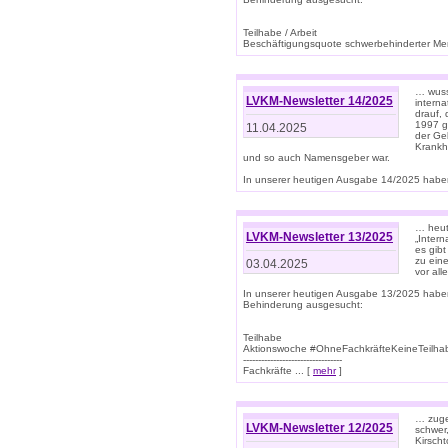
Teilhabe / Arbeit
Beschäftigungsquote schwerbehinderter Mens
… wuss
LVKM-Newsletter 14/2025
intern
drauf, 
1997 gi
11.04.2025
der Geb
Krankhe
und so auch Namensgeber war.
In unserer heutigen Ausgabe 14/2025 haben
… heut
LVKM-Newsletter 13/2025
„Intern
es gibt
zu eine
03.04.2025
vor all
In unserer heutigen Ausgabe 13/2025 habe
Behinderung ausgesucht:
Teilhabe
Aktionswoche #OhneFachkräfteKeineTeilh
---------------------------------
Fachkräfte ... [
mehr
]
… zuge
LVKM-Newsletter 12/2025
schwer
Kirscht