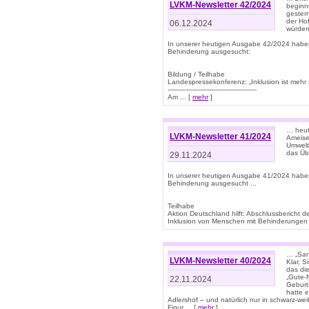
LVKM-Newsletter 42/2024
beginn
gestern
der Hof
06.12.2024
würden
In unserer heutigen Ausgabe 42/2024 habe
Behinderung ausgesucht:
Bildung / Teilhabe
Landespressekonferenz: „Inklusion ist mehr 
-------------------------------------------
Am ... [
mehr
]
… heute
LVKM-Newsletter 41/2024
Ameise
Umwelt
das Übe
29.11.2024
In unserer heutigen Ausgabe 41/2024 habe
Behinderung ausgesucht ...
Teilhabe
Aktion Deutschland hilft: Abschlussberic
Inklusion von Menschen mit Behinderungen (P
… „San
LVKM-Newsletter 40/2024
Klar, 
das die
„Gute-
22.11.2024
Geburt
hatte 
Adlershof – und natürlich nur in schwarz-w
Figur ... [
mehr
]