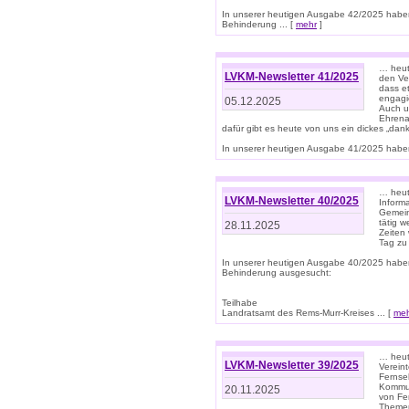
In unserer heutigen Ausgabe 42/2025 habe
Behinderung ... [
mehr
]
… heute
LVKM-Newsletter 41/2025
den Ver
dass et
engagie
05.12.2025
Auch u
Ehrena
dafür gibt es heute von uns ein dickes „dank
In unserer heutigen Ausgabe 41/2025 haben 
… heute
LVKM-Newsletter 40/2025
Informa
Gemein
tätig w
28.11.2025
Zeiten 
Tag zu
In unserer heutigen Ausgabe 40/2025 habe
Behinderung ausgesucht:
Teilhabe
Landratsamt des Rems-Murr-Kreises ... [
me
… heute
LVKM-Newsletter 39/2025
Verein
Fernse
Kommun
20.11.2025
von Fe
Themen 