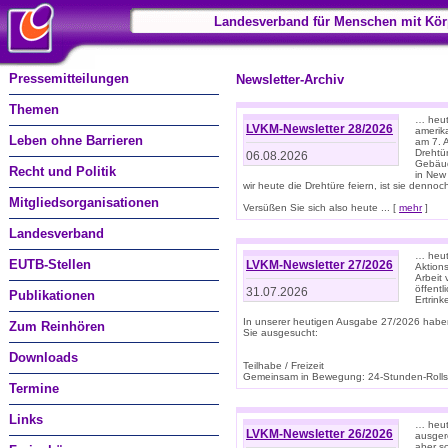
Landesverband für Menschen mit Kör
Pressemitteilungen
Newsletter-Archiv
Themen
… heute
LVKM-Newsletter 28/2026
amerik
Leben ohne Barrieren
am 7. 
Drehtür
06.08.2026
Gebäud
Recht und Politik
in New
wir heute die Drehtüre feiern, ist sie dennoch
Mitgliedsorganisationen
Versüßen Sie sich also heute ... [
mehr
]
Landesverband
… heut
EUTB-Stellen
LVKM-Newsletter 27/2026
Aktions
Arbeit
öffentl
31.07.2026
Publikationen
Ertrin
In unserer heutigen Ausgabe 27/2026 habe
Zum Reinhören
Sie ausgesucht:
Downloads
Teilhabe / Freizeit
Gemeinsam in Bewegung: 24-Stunden-Rollstu
Termine
Links
… heut
LVKM-Newsletter 26/2026
ausgere
aber s