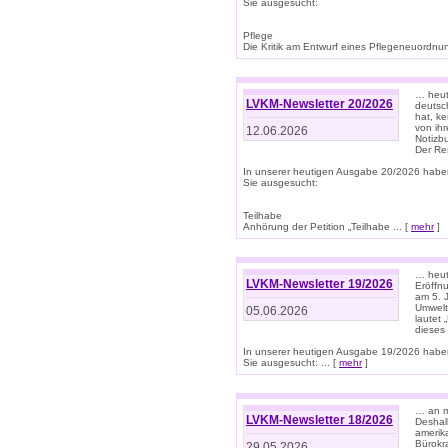
Sie ausgesucht:
Pflege
Die Kritik am Entwurf eines Pflegeneuordnung
… heute
LVKM-Newsletter 20/2026
deutsch
hat, k
von ih
12.06.2026
Notizb
Der Re
In unserer heutigen Ausgabe 20/2026 habe
Sie ausgesucht:
Teilhabe
Anhörung der Petition „Teilhabe ... [
mehr
]
… heute
LVKM-Newsletter 19/2026
Eröffn
am 5. 
Umwelt“
05.06.2026
lautet
dieses
In unserer heutigen Ausgabe 19/2026 habe
Sie ausgesucht: ... [
mehr
]
… an m
LVKM-Newsletter 18/2026
Deshal
amerik
Bürokra
29.05.2026