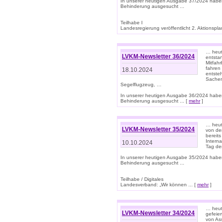
In unserer heutigen Ausgabe 37/2024 habe
Behinderung ausgesucht ...
Teilhabe I
Landesregierung veröffentlicht 2. Aktionsplan
… heute
LVKM-Newsletter 36/2024
entsta
Mitfah
fahren
18.10.2024
entste
Sachen
Segelflugzeug, …
In unserer heutigen Ausgabe 36/2024 habe
Behinderung ausgesucht ... [
mehr
]
… heute
LVKM-Newsletter 35/2024
von den
bereits
Interna
10.10.2024
Tag de
In unserer heutigen Ausgabe 35/2024 habe
Behinderung ausgesucht ...
Teilhabe / Digitales
Landesverband: „Wir können ... [
mehr
]
… heut
LVKM-Newsletter 34/2024
gefeier
von Ass