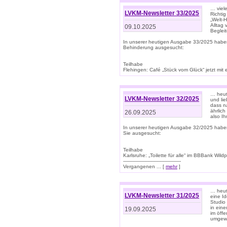
… viel
LVKM-Newsletter 33/2025
Richti
„Welt-
Alltag
09.10.2025
Beglei
In unserer heutigen Ausgabe 33/2025 habe
Behinderung ausgesucht:
Teilhabe
Flehingen: Café „Stück vom Glück“ jetzt mit ein
… heut
LVKM-Newsletter 32/2025
und lie
dass n
ährlich
26.09.2025
also Ih
In unserer heutigen Ausgabe 32/2025 habe
Sie ausgesucht:
Teilhabe
Karlsruhe: „Toilette für alle“ im BBBank Wildp
--------------------------------------
Vergangenen ... [
mehr
]
… heute
LVKM-Newsletter 31/2025
eine I
Studio
in ein
19.09.2025
im öff
umgew