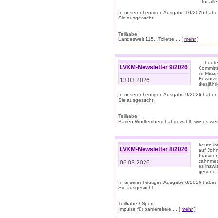
für all
In unserer heutigen Ausgabe 10/2026 habe
Sie ausgesucht:
Teilhabe
Landesweit 115. „Toilette ... [
mehr
]
… heute 
LVKM-Newsletter 9/2026
Committe
im März 
Bewussts
13.03.2026
diesjähr
In unserer heutigen Ausgabe 9/2026 haben
Sie ausgesucht:
Teilhabe
Baden-Württemberg hat gewählt: wie es weite
heute is
LVKM-Newsletter 8/2026
auf Joh
Präsiden
zahnmedi
06.03.2026
es inzwi
gesund z
In unserer heutigen Ausgabe 8/2026 haben
Sie ausgesucht:
Teilhabe / Sport
Impulse für barrierefreie ... [
mehr
]