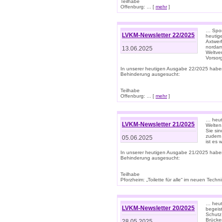
Teilhabe
Offenburg: ... [
mehr
]
… Spor
LVKM-Newsletter 22/2025
heutig
Axtwer
nordame
13.06.2025
Weltve
Vorsor
In unserer heutigen Ausgabe 22/2025 habe
Behinderung ausgesucht:
Teilhabe
Offenburg: ... [
mehr
]
… heute
LVKM-Newsletter 21/2025
Welten
Sie sin
zudem 
05.06.2025
ist es 
In unserer heutigen Ausgabe 21/2025 habe
Behinderung ausgesucht:
Teilhabe
Pforzheim: „Toilette für alle“ im neuen Techni
… heute
LVKM-Newsletter 20/2025
begeis
Schutz
Brücken
28.05.2025