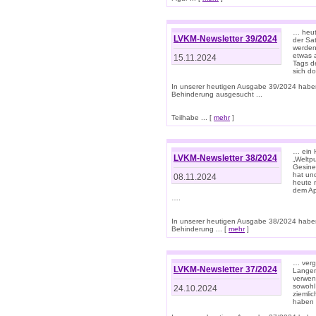
… heut
LVKM-Newsletter 39/2024
der Sa
werden
etwas 
15.11.2024
Tags de
sich d
In unserer heutigen Ausgabe 39/2024 habe
Behinderung ausgesucht ...
Teilhabe ... [
mehr
]
… ein 
LVKM-Newsletter 38/2024
„Weltpu
Gesine
hat und
08.11.2024
heute 
dem App
….
In unserer heutigen Ausgabe 38/2024 habe
Behinderung ... [
mehr
]
… verg
LVKM-Newsletter 37/2024
Langens
verwen
sowohl
24.10.2024
ziemlic
haben