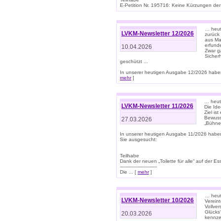
E-Petition Nr. 195716: Keine Kürzungen der E
… heute
LVKM-Newsletter 12/2026
zurück
aus Ma
erfund
10.04.2026
Zwar ga
Sicher
geschützt ...
In unserer heutigen Ausgabe 12/2026 haben
mehr
]
… heute
LVKM-Newsletter 11/2026
Die Ide
Ziel is
Bewuss
27.03.2026
„Bühne 
In unserer heutigen Ausgabe 11/2026 habe
Sie ausgesucht:
Teilhabe
Dank der neuen „Toilette für alle“ auf der Ess
-------------------------
Die ... [
mehr
]
… heute
LVKM-Newsletter 10/2026
Verein
Vollve
Glücks
20.03.2026
kennze