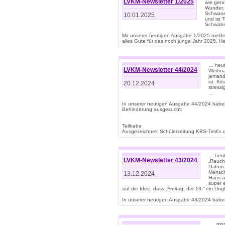
LVKM-Newsletter 1/2025
wie geru
Wunder, 
Schwanen
10.01.2025
und ist 
Schwäbi
Mit unserer heutigen Ausgabe 1/2025 meld
alles Gute für das noch junge Jahr 2025. H
… heute
LVKM-Newsletter 44/2024
Weihna
jemand
ist. K
20.12.2024
stress
…
In unserer heutigen Ausgabe 44/2024 habe
Behinderung ausgesucht:
Teilhabe
Ausgezeichnet: Schülerzeitung KBS-Tim€s de
… heute
LVKM-Newsletter 43/2024
„Rauch
Datum 
Mensch
13.12.2024
Haus au
super 
auf die Idee, dass „Freitag, der 13.“ ein Un
In unserer heutigen Ausgabe 43/2024 haben 
… „mor