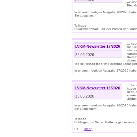
wir als
Bürok
In unserer heutigen Ausgabe 18/2026 habe
Sie ausgesucht:
Teilhabe
Bürokratieabbau: Fällt der Posten der Land
… heut
LVKM-Newsletter 17/2026
Die Fr
mindes
Ausbild
22.05.2026
Bäderbe
davon.
Tag im Freibad (oder im Hallenbad) ermöglic
In unserer heutigen Ausgabe 17/2026 haben
… heute
LVKM-Newsletter 16/2026
haben 
Bedeut
erinner
15.05.2026
„Bildun
In unserer heutigen Ausgabe 16/2026 habe
Sie ausgesucht:
Teilhabe
Böblingen: Im Neuen Rathaus gibt es eine „Toi
-------------------------
Es ... [
mehr
]