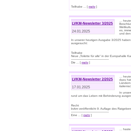
Teilhabe ... [
mehr
]
… heute 
LVKM-Newsletter 3/2025
Beschlu
Weltkult
es, imme
24.01.2025
und den 
In unserer heutigen Ausgabe 3/2025 haben
ausgesucht:
Teilhabe
Neue „Toilette für alle“ in der Europahalle Ka
-------------------------------------------
Die ... [
mehr
]
… heute 
LVKM-Newsletter 2/2025
dazu hat
Ländern 
italieni
17.01.2025
In unse
rund um das Leben mit Behinderung ausges
Recht
bvkm veröffentlicht 9. Auflage des Ratgeb
-------------------------------------------
Eine ... [
mehr
]
… haste 