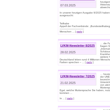
heutigen
Aktionst
07.03.2025
abwechs
In unserer heutigen Ausgabe 9/2025 haben
ausgesucht:
Teilhabe
Appell der Fachverbände: „Bundesteilhabeg
---------------------------------
Menschen ... [
mehr
]
… die Fa
LVKM-Newsletter 8/2025
fragen S
„Interna
Schätzun
28.02.2025
Krankhei
weitere 
Deutschland leben rund 4 Millionen Mensche
Farben sprechen – ... [
mehr
]
… heute 
LVKM-Newsletter 7/2025
der UNE
bezeichn
Unterric
21.02.2025
von alem
Muttersp
Egal, welche Muttersprache Sie haben, nutz
kommen …
In ... [
mehr
]