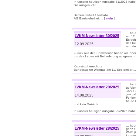
In unserer heutigen Ausgabe 31/2025 habe
Sie ausgesucht:
Barrierefreiheit / Teilhabe
AG Barrierefreiheit ... [
mehr
]
… heut
LVKM-Newsletter 30/2025
am 12.
Es geh
das Rec
12.09.2025
und de
Zurück aus den Sommferien haben wir Ihne
um das Leben mit Behinderung ausgesucht
Katastrophenschutz
Bundesweiter Warntag am 11. September ...
… heute
LVKM-Newsletter 29/2025
gefeie
Jack Gi
„wo ge
14.08.2025
Fehler
heute 
und kein Getränk.
In unserer heutigen Ausgabe 29/2025 haben
… heute
LVKM-Newsletter 28/2025
ganz e
WWF (W
Lebens