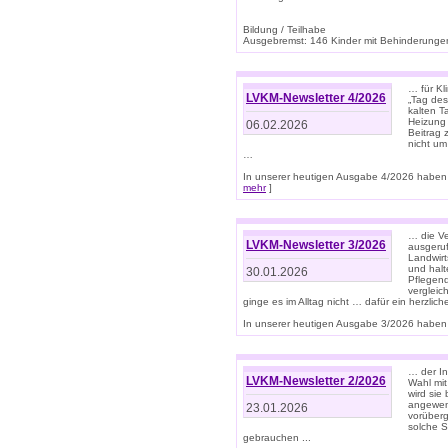
Bildung / Teilhabe
Ausgebremst: 146 Kinder mit Behinderungen
… für Kl
LVKM-Newsletter 4/2026
„Tag des
kalten T
Heizung 
06.02.2026
Beitrag 
nicht um
…
In unserer heutigen Ausgabe 4/2026 haben 
mehr
]
… die Ve
LVKM-Newsletter 3/2026
ausgeruf
Landwirt
und halt
30.01.2026
Pflegend
vergleic
ginge es im Alltag nicht … dafür ein herzlich
In unserer heutigen Ausgabe 3/2026 haben 
… der In
LVKM-Newsletter 2/2026
Wahl mit
wird si
angewend
23.01.2026
vorüberg
solche S
gebrauchen ...