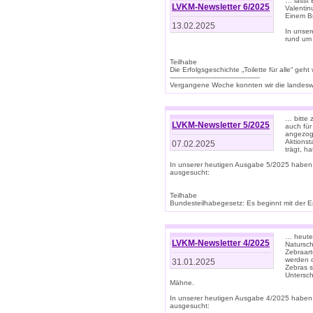
… lasst 
LVKM-Newsletter 6/2025
Valentin
Einem B
13.02.2025
In unse
rund um
Teilhabe
Die Erfolgsgeschichte „Toilette für alle“ geht
-------------------------------------------
Vergangene Woche konnten wir die landeswe
… bitte 
LVKM-Newsletter 5/2025
auch für
angezoge
Aktionst
07.02.2025
trägt, h
In unserer heutigen Ausgabe 5/2025 haben
ausgesucht:
Teilhabe
Bundesteilhabegesetz: Es beginnt mit der Erm
… heute 
LVKM-Newsletter 4/2025
Natursch
Zebraart
werden d
31.01.2025
Zebras s
Untersch
Mähne.
In unserer heutigen Ausgabe 4/2025 haben
ausgesucht: