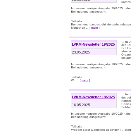
unterwe
In unserer heutigen Ausgabe 20/2025 habe
Behinderung ausgesucht:
Teilhabe
Bundes- und Landesbehindertenbeauftragte:
Menschen ... [
mehr
]
… heute
LVKM-Newsletter 19/2025
der Sau
Schild
allerd
23.05.2025
Organi
um auf
In unserer heutigen Ausgabe 19/2025 habe
Behinderung ausgesucht:
Teilhabe
Wo ... [
mehr
]
… heut
LVKM-Newsletter 18/2025
der au
Nation
Gemeins
16.05.2025
Solidar
In unserer heutigen Ausgabe 18/2025 habe
Behinderung ausgesucht:
Teilhabe
Weil der Stadt (Landkreis Böblingen): „Toilette