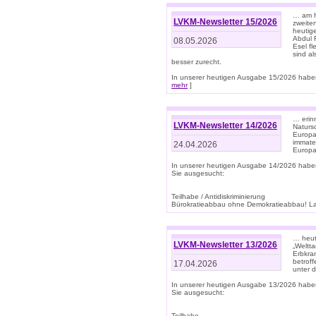
… am h
LVKM-Newsletter 15/2026
zweite
heutige
Abdul R
08.05.2026
Esel f
sind a
besser zurecht.
In unserer heutigen Ausgabe 15/2026 haben
mehr
]
… erin
LVKM-Newsletter 14/2026
Natursc
Europa
immate
24.04.2026
Europa
In unserer heutigen Ausgabe 14/2026 habe
Sie ausgesucht:
Teilhabe / Antidiskriminierung
Bürokratieabbau ohne Demokratieabbau! Land
… heut
LVKM-Newsletter 13/2026
„Weltta
Erbkran
betroff
17.04.2026
unter d
In unserer heutigen Ausgabe 13/2026 habe
Sie ausgesucht:
Teilhabe