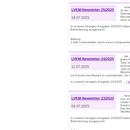
… höre
LVKM-Newsletter 25/2025
ist der
Stimme
Nachwe
18.07.2025
nicht 
In unserer heutigen Ausgabe 25/2025 habe
Behinderung ausgesucht:
Bildung
1.440 Lehrerstellen durch einen Computerfeh
… die 
LVKM-Newsletter 24/2025
jedes 
Tietz i
techni
11.07.2025
„Zeit 
Münche
um Kunden bei Bedarf zu unterstützen. So 
In unserer heutigen Ausgabe 24/2025 ... [
m
… heute
LVKM-Newsletter 23/2025
von uns
Lewis C
Kaninc
04.07.2025
Das Kin
Veröff
In unserer heutigen Ausgabe 23/2025 habe
Behinderung ausgesucht: