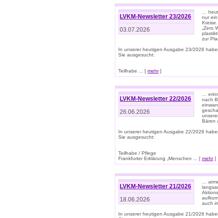
… heute
LVKM-Newsletter 23/2026
nur ein
Kreise
„Zero 
03.07.2026
plastik
zur Pla
In unserer heutigen Ausgabe 23/2026 habe
Sie ausgesucht:
Teilhabe ... [
mehr
]
… erin
LVKM-Newsletter 22/2026
nach B
einwan
gescha
26.06.2026
unsere
Bären a
In unserer heutigen Ausgabe 22/2026 habe
Sie ausgesucht:
Teilhabe / Pflege
Frankfurter Erklärung „Menschen ... [
mehr
]
… atme
LVKM-Newsletter 21/2026
langsa
Aktion
aufkom
18.06.2026
auch i
In unserer heutigen Ausgabe 21/2026 habe