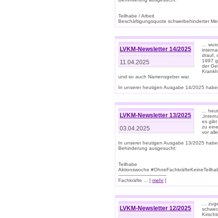
Teilhabe / Arbeit
Beschäftigungsquote schwerbehinderter Mens
… wuss
LVKM-Newsletter 14/2025
intern
drauf, 
1997 gi
11.04.2025
der Geb
Krankhe
und so auch Namensgeber war.
In unserer heutigen Ausgabe 14/2025 haben
… heut
LVKM-Newsletter 13/2025
„Intern
es gibt
zu eine
03.04.2025
vor all
In unserer heutigen Ausgabe 13/2025 habe
Behinderung ausgesucht:
Teilhabe
Aktionswoche #OhneFachkräfteKeineTeilh
---------------------------------
Fachkräfte ... [
mehr
]
… zuge
LVKM-Newsletter 12/2025
schwer
Kirscht