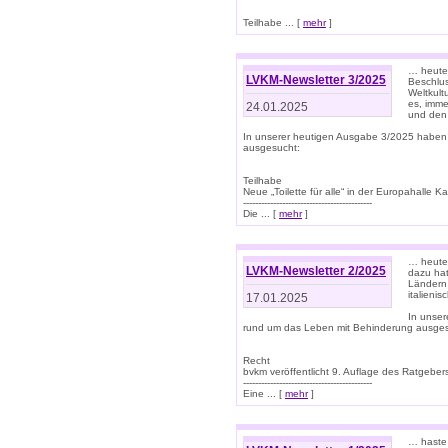
Teilhabe ... [
mehr
]
… heute 
LVKM-Newsletter 3/2025
Beschlu
Weltkult
es, imme
24.01.2025
und den 
In unserer heutigen Ausgabe 3/2025 haben
ausgesucht:
Teilhabe
Neue „Toilette für alle“ in der Europahalle Ka
-------------------------------------------
Die ... [
mehr
]
… heute 
LVKM-Newsletter 2/2025
dazu hat
Ländern 
italieni
17.01.2025
In unse
rund um das Leben mit Behinderung ausges
Recht
bvkm veröffentlicht 9. Auflage des Ratgeb
-------------------------------------------
Eine ... [
mehr
]
… haste 