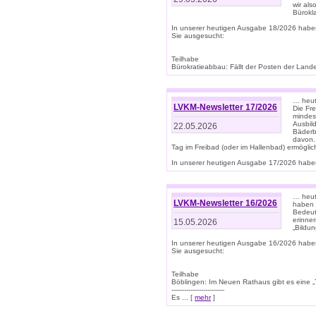
wir als
Bürok
In unserer heutigen Ausgabe 18/2026 habe
Sie ausgesucht:
Teilhabe
Bürokratieabbau: Fällt der Posten der Land
… heut
LVKM-Newsletter 17/2026
Die Fr
mindes
Ausbild
22.05.2026
Bäderbe
davon.
Tag im Freibad (oder im Hallenbad) ermöglic
In unserer heutigen Ausgabe 17/2026 haben
… heute
LVKM-Newsletter 16/2026
haben 
Bedeut
erinner
15.05.2026
„Bildun
In unserer heutigen Ausgabe 16/2026 habe
Sie ausgesucht:
Teilhabe
Böblingen: Im Neuen Rathaus gibt es eine „Toi
-------------------------
Es ... [
mehr
]