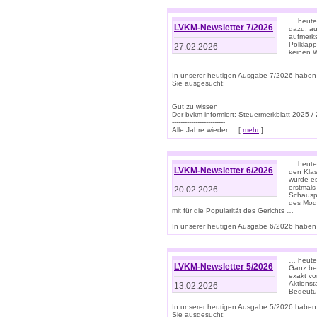
… heute 
LVKM-Newsletter 7/2026
dazu, au
aufmerks
Polklapp
27.02.2026
keinen W
In unserer heutigen Ausgabe 7/2026 haben
Sie ausgesucht:
Gut zu wissen
Der bvkm informiert: Steuermerkblatt 2025 /
-------------------------
Alle Jahre wieder ... [
mehr
]
… heute 
LVKM-Newsletter 6/2026
den Klas
wurde es
erstmals
20.02.2026
Schauspi
des Mode
mit für die Popularität des Gerichts …
In unserer heutigen Ausgabe 6/2026 haben 
… heute 
LVKM-Newsletter 5/2026
Ganz bew
exakt vo
Aktionst
13.02.2026
Bedeutun
In unserer heutigen Ausgabe 5/2026 haben
Sie ausgesucht: