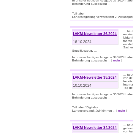
In unserer heutigen Ausgabe 37/2024 habe
Behinderung ausgesucht ...
Teilhabe I
Landesregierung veröffentlicht 2. Aktionsplan
… heute
LVKM-Newsletter 36/2024
entsta
Mitfah
fahren
18.10.2024
entste
Sachen
Segelflugzeug, …
In unserer heutigen Ausgabe 36/2024 habe
Behinderung ausgesucht ... [
mehr
]
… heute
LVKM-Newsletter 35/2024
von den
bereits
Interna
10.10.2024
Tag de
In unserer heutigen Ausgabe 35/2024 habe
Behinderung ausgesucht ...
Teilhabe / Digitales
Landesverband: „Wir können ... [
mehr
]
… heut
LVKM-Newsletter 34/2024
gefeier
von Ass