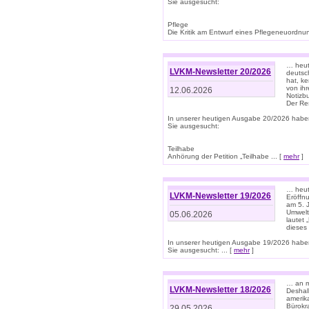
Sie ausgesucht:
Pflege
Die Kritik am Entwurf eines Pflegeneuordnung
… heute
LVKM-Newsletter 20/2026
deutsch
hat, k
von ih
12.06.2026
Notizb
Der Re
In unserer heutigen Ausgabe 20/2026 habe
Sie ausgesucht:
Teilhabe
Anhörung der Petition „Teilhabe ... [
mehr
]
… heute
LVKM-Newsletter 19/2026
Eröffn
am 5. 
Umwelt“
05.06.2026
lautet
dieses
In unserer heutigen Ausgabe 19/2026 habe
Sie ausgesucht: ... [
mehr
]
… an m
LVKM-Newsletter 18/2026
Deshal
amerik
Bürokra
29.05.2026