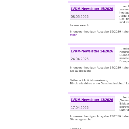
… am h
LVKM-Newsletter 15/2026
zweite
heutige
Abdul R
08.05.2026
Esel f
sind a
besser zurecht.
In unserer heutigen Ausgabe 15/2026 haben
mehr
]
… erin
LVKM-Newsletter 14/2026
Natursc
Europa
immate
24.04.2026
Europa
In unserer heutigen Ausgabe 14/2026 habe
Sie ausgesucht:
Teilhabe / Antidiskriminierung
Bürokratieabbau ohne Demokratieabbau! Land
… heut
LVKM-Newsletter 13/2026
„Weltta
Erbkran
betroff
17.04.2026
unter d
In unserer heutigen Ausgabe 13/2026 habe
Sie ausgesucht:
Teilhabe