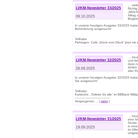
… viel
LVKM-Newsletter 33/2025
Richti
„Welt-
Alltag
09.10.2025
Beglei
In unserer heutigen Ausgabe 33/2025 habe
Behinderung ausgesucht:
Teilhabe
Flehingen: Café „Stück vom Glück“ jetzt mit ein
… heut
LVKM-Newsletter 32/2025
und lie
dass n
ährlich
26.09.2025
also Ih
In unserer heutigen Ausgabe 32/2025 habe
Sie ausgesucht:
Teilhabe
Karlsruhe: „Toilette für alle“ im BBBank Wildp
--------------------------------------
Vergangenen ... [
mehr
]
… heute
LVKM-Newsletter 31/2025
eine I
Studio
in ein
19.09.2025
im öff
umgew