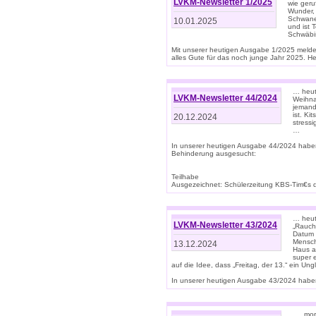
LVKM-Newsletter 1/2025
wie geru
Wunder, 
Schwanen
10.01.2025
und ist 
Schwäbi
Mit unserer heutigen Ausgabe 1/2025 meld
alles Gute für das noch junge Jahr 2025. H
… heute
LVKM-Newsletter 44/2024
Weihna
jemand
ist. K
20.12.2024
stress
…
In unserer heutigen Ausgabe 44/2024 habe
Behinderung ausgesucht:
Teilhabe
Ausgezeichnet: Schülerzeitung KBS-Tim€s de
… heute
LVKM-Newsletter 43/2024
„Rauch
Datum 
Mensch
13.12.2024
Haus au
super 
auf die Idee, dass „Freitag, der 13.“ ein Un
In unserer heutigen Ausgabe 43/2024 haben 
… „mor