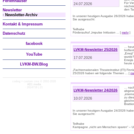
Ferienhäuser
Für Vi
24.07.2026
nächst
Newsletter
den T
· Newsletter-Archiv
In unserer heutigen Ausgabe 26/2026 habe
Sie ausgesucht:
Kontakt & Impressum
Teilhabe
Förderaufruf „Impulse Inklusion ... [
mehr
]
Datenschutz
facebook
… heut
LVKM-Newsletter 25/2026
hoffent
„Emoji“
You
Tube
wurde?
17.07.2026
Emojis 
heute 
LVKM-BW.Blog
„Fachternationalen Theaterinstitut (ITI) Fi
25/2026 haben wir folgende Themen ... [
me
coding + custom cms © 2002-2026
AD1 media
· 2624718 | 21
… nach
LVKM-Newsletter 24/2026
abgesag
„intern
zu dies
10.07.2026
gleich
Brattio
In unserer heutigen Ausgabe 24/2026 habe
Sie ausgesucht:
Teilhabe
Kampagne „nicht am Menschen sparen“ – Un