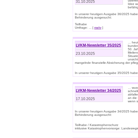
überre
31.10.2025
Idee w
befähi
In unserer heutigen Ausgabe 36/2025 habe
Behinderung ausgesucht:
Teilhabe
Umfrage: ... [
mehr
]
… heute
LVKM-Newsletter 35/2025
bundesw
50. Jah
Meilen
23.10.2025
Situati
unsicht
mangelnde finanzielle Absicherung der pfleg
In unserer heutigen Ausgabe 35/2025 haben
… wuss
LVKM-Newsletter 34/2025
schnel
abfalle
an die 
17.10.2025
wenn s
In unserer heutigen Ausgabe 34/2025 habe
Behinderung ausgesucht:
Teilhabe / Katastrophenschutz
inklusive Katastrophenvorsorge: Landesregie