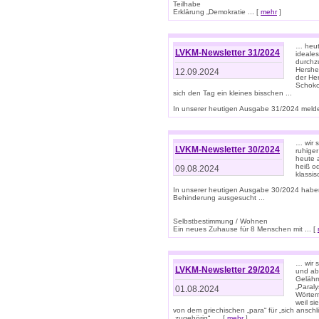
Teilhabe
Erklärung „Demokratie ... [
mehr
]
… heute
LVKM-Newsletter 31/2024
ideale
durchzu
Hershe
12.09.2024
der He
Schoko
sich den Tag ein kleines bisschen ...
In unserer heutigen Ausgabe 31/2024 melde
… wir 
LVKM-Newsletter 30/2024
ruhige
heute 
heiß od
09.08.2024
klassi
In unserer heutigen Ausgabe 30/2024 habe
Behinderung ausgesucht ...
Selbstbestimmung / Wohnen
Ein neues Zuhause für 8 Menschen mit ... [
… wir s
LVKM-Newsletter 29/2024
und ab 
Gelähm
„Paral
01.08.2024
Wörtern
weil si
von dem griechischen „para“ für „sich anschl
„zugehörig“, ... [
mehr
]