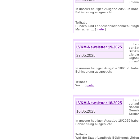
unterwe
In unserer heutigen Ausgabe 20/2025 habe
Behinderung ausgesucht:
Teilhabe
Bundes- und Landesbehindertenbeauftragte:
Menschen ... [
mehr
]
… heute
LVKM-Newsletter 19/2025
der Sau
Schild
allerd
23.05.2025
Organi
um auf
In unserer heutigen Ausgabe 19/2025 habe
Behinderung ausgesucht:
Teilhabe
Wo ... [
mehr
]
… heut
LVKM-Newsletter 18/2025
der au
Nation
Gemeins
16.05.2025
Solidar
In unserer heutigen Ausgabe 18/2025 habe
Behinderung ausgesucht:
Teilhabe
Weil der Stadt (Landkreis Böblingen): „Toilette