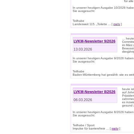
für all
In unserer heutigen Ausgabe 10/2026 habe
Sie ausgesucht:
Teilhabe
Landesweit 115. „Toilette ... [
mehr
]
… heute 
LVKM-Newsletter 9/2026
Committe
im März 
Bewussts
13.03.2026
diesjähr
In unserer heutigen Ausgabe 9/2026 haben
Sie ausgesucht:
Teilhabe
Baden-Württemberg hat gewählt: wie es weite
heute is
LVKM-Newsletter 8/2026
auf Joh
Präsiden
zahnmedi
06.03.2026
es inzwi
gesund z
In unserer heutigen Ausgabe 8/2026 haben
Sie ausgesucht:
Teilhabe / Sport
Impulse für barrierefreie ... [
mehr
]