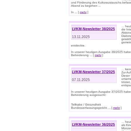
und Förderung des Kulturaustauschs befasse
Abend zu begehen ...
In ... [
mehr
]
… heut
LVKM-Newsletter 38/2025
die In
Aktions
Diabet
13.11.2025
gewählt
gemein
entdeckte.
In unserer heutigen Ausgabe 38/2025 habe
Behinderung ... [
mehr
]
… kenne
LVKM-Newsletter 37/2025
Zur Au
Dieser 
umarme
07.11.2025
tröste
entspa
In unserer heutigen Ausgabe 37/2025 habe
Behinderung ausgesucht:
Teilhabe / Gesundheit
Bundesverfassungsgericht ... [
mehr
]
… heute
LVKM-Newsletter 36/2025
als Kin
Münzen