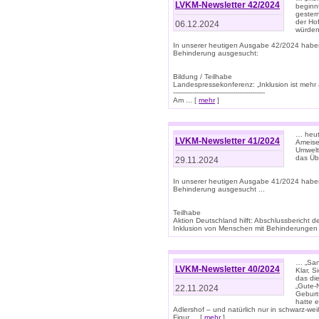
LVKM-Newsletter 42/2024
beginn
gestern
der Hof
06.12.2024
würden
In unserer heutigen Ausgabe 42/2024 habe
Behinderung ausgesucht:
Bildung / Teilhabe
Landespressekonferenz: „Inklusion ist mehr 
-------------------------------------------
Am ... [
mehr
]
… heute
LVKM-Newsletter 41/2024
Ameise
Umwelt
das Übe
29.11.2024
In unserer heutigen Ausgabe 41/2024 habe
Behinderung ausgesucht ...
Teilhabe
Aktion Deutschland hilft: Abschlussberic
Inklusion von Menschen mit Behinderungen (P
… „San
LVKM-Newsletter 40/2024
Klar, 
das die
„Gute-
22.11.2024
Geburt
hatte 
Adlershof – und natürlich nur in schwarz-w
Figur ... [
mehr
]