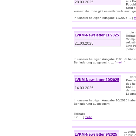
aus Ba
28.03.2025
Foodbl
Sicht h
wissen: die Torte gibt es mittlerweile auch g
In unserer heutigen Ausgabe 12/2025 ... [
m
… die r
LVKM-Newsletter 11/2025
Teilha
Mittelp
selbstb
21.03.2025
Eine Pl
„behind
In unserer heutigen Ausgabe 11/2025 habe
Behinderung ausgesucht: ... [
mehr
]
… der 
LVKM-Newsletter 10/2025
Kreati
des heu
UNESCO 
14.03.2025
der ma
Lösung
In unserer heutigen Ausgabe 10/2025 habe
Behinderung ausgesucht:
Teilhabe
Ein ... [
mehr
]
… steht 
LVKM-Newsletter 9/2025
Frühstüc