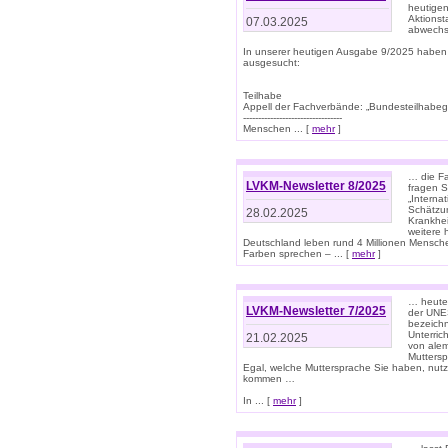
heutigen
Aktionst
07.03.2025
abwechs
In unserer heutigen Ausgabe 9/2025 haben
ausgesucht:
Teilhabe
Appell der Fachverbände: „Bundesteilhabeg
---------------------------------
Menschen ... [
mehr
]
… die Fa
LVKM-Newsletter 8/2025
fragen S
„Interna
Schätzun
28.02.2025
Krankhei
weitere 
Deutschland leben rund 4 Millionen Mensche
Farben sprechen – ... [
mehr
]
… heute 
LVKM-Newsletter 7/2025
der UNE
bezeichn
Unterric
21.02.2025
von alem
Muttersp
Egal, welche Muttersprache Sie haben, nutz
kommen …
In ... [
mehr
]