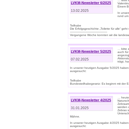
… lasst 
LVKM-Newsletter 6/2025
Valentin
Einem B
13.02.2025
In unse
rund um
Teilhabe
Die Erfolgsgeschichte „Toilette für alle“ geht
-------------------------------------------
Vergangene Woche konnten wir die landeswe
… bitte 
LVKM-Newsletter 5/2025
auch für
angezoge
Aktionst
07.02.2025
trägt, h
In unserer heutigen Ausgabe 5/2025 haben
ausgesucht:
Teilhabe
Bundesteilhabegesetz: Es beginnt mit der Erm
… heute 
LVKM-Newsletter 4/2025
Natursch
Zebraart
werden d
31.01.2025
Zebras s
Untersch
Mähne.
In unserer heutigen Ausgabe 4/2025 haben
ausgesucht: