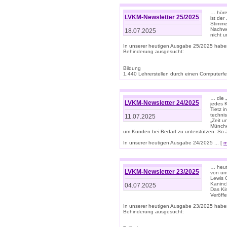
… höre
LVKM-Newsletter 25/2025
ist der
Stimme
Nachwe
18.07.2025
nicht 
In unserer heutigen Ausgabe 25/2025 habe
Behinderung ausgesucht:
Bildung
1.440 Lehrerstellen durch einen Computerfeh
… die 
LVKM-Newsletter 24/2025
jedes 
Tietz i
techni
11.07.2025
„Zeit 
Münche
um Kunden bei Bedarf zu unterstützen. So 
In unserer heutigen Ausgabe 24/2025 ... [
m
… heute
LVKM-Newsletter 23/2025
von uns
Lewis C
Kaninc
04.07.2025
Das Kin
Veröff
In unserer heutigen Ausgabe 23/2025 habe
Behinderung ausgesucht: