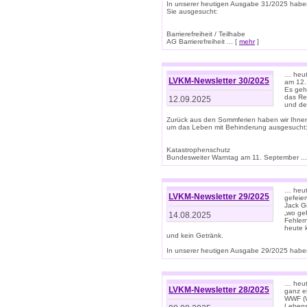
In unserer heutigen Ausgabe 31/2025 habe
Sie ausgesucht:
Barrierefreiheit / Teilhabe
AG Barrierefreiheit ... [
mehr
]
… heut
LVKM-Newsletter 30/2025
am 12.
Es geh
das Rec
12.09.2025
und de
Zurück aus den Sommferien haben wir Ihne
um das Leben mit Behinderung ausgesucht
Katastrophenschutz
Bundesweiter Warntag am 11. September ...
… heute
LVKM-Newsletter 29/2025
gefeie
Jack Gi
„wo ge
14.08.2025
Fehler
heute 
und kein Getränk.
In unserer heutigen Ausgabe 29/2025 haben
… heute
LVKM-Newsletter 28/2025
ganz e
WWF (W
Lebens