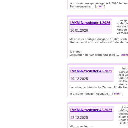
In unserer heutigen Ausgabe 2/2026 haben
Sie ausgesucht: ... [
mehr
]
… mögen 
LVKM-Newsletter 1/2026
ist der 
wer die 
Funden b
16.01.2026
Gewürze 
Mit unserer heutigen Ausgabe 1/2026 starte
Themen rund um das Leben mit Behinderun
Teilhabe
Leistungen der Eingliederungshilfe ... [
mehr
… heut
LVKM-Newsletter 43/2025
dass s
kein G
und Äp
19.12.2025
als Bau
aber sc
Lauscha das historische Zentrum für die He
In unserer heutigen Ausgabe ... [
mehr
]
… kenn
LVKM-Newsletter 42/2025
prüfen
gechec
ist am
12.12.2025
Spätest
Gästen 
Mikro sprechen ...