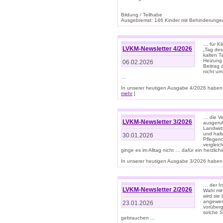
Bildung / Teilhabe
Ausgebremst: 146 Kinder mit Behinderungen
… für Kl
LVKM-Newsletter 4/2026
„Tag des
kalten T
Heizung 
06.02.2026
Beitrag 
nicht um
…
In unserer heutigen Ausgabe 4/2026 haben 
mehr
]
… die Ve
LVKM-Newsletter 3/2026
ausgeruf
Landwirt
und halt
30.01.2026
Pflegend
vergleic
ginge es im Alltag nicht … dafür ein herzlich
In unserer heutigen Ausgabe 3/2026 haben 
… der In
LVKM-Newsletter 2/2026
Wahl mit
wird si
angewend
23.01.2026
vorüberg
solche S
gebrauchen ...