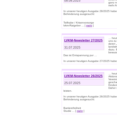
08.08.2025
ganz n
mehr A
In unserer heutigen Ausgabe 28/2025 habe
Behinderung ausgesucht:
Teilhabe / Krisenvorsorge
lvkm-Ratgeber ... [
mehr
]
… heut
LVKM-Newsletter 27/2025
uns zu
deren „
landwi
31.07.2025
dazu. E
bewusst
Das ist Entspannung pur …
In unserer heutigen Ausgabe 27/2025 haben
… heute
LVKM-Newsletter 26/2025
Aktion
Verein
gescha
25.07.2025
Kinder
Daher s
leisten.
In unserer heutigen Ausgabe 26/2025 habe
Behinderung ausgesucht:
Barrierefreiheit
Studie ... [
mehr
]