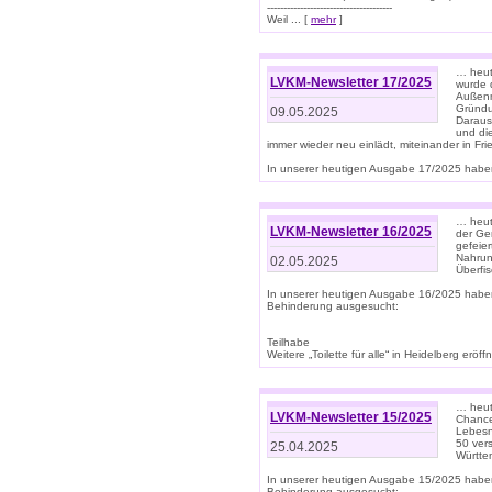
--------------------------------------
Weil ... [
mehr
]
… heut
LVKM-Newsletter 17/2025
wurde 
Außenm
Gründu
09.05.2025
Daraus
und di
immer wieder neu einlädt, miteinander in Fri
In unserer heutigen Ausgabe 17/2025 haben 
… heute
LVKM-Newsletter 16/2025
der Ge
gefeie
Nahrun
02.05.2025
Überfi
In unserer heutigen Ausgabe 16/2025 habe
Behinderung ausgesucht:
Teilhabe
Weitere „Toilette für alle“ in Heidelberg erö
… heute
LVKM-Newsletter 15/2025
Chance
Lebesn
50 ver
25.04.2025
Württem
In unserer heutigen Ausgabe 15/2025 habe
Behinderung ausgesucht: