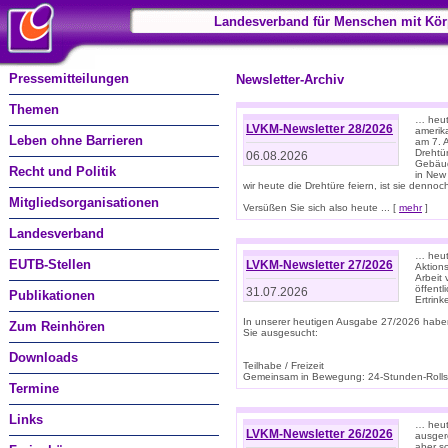
Landesverband für Menschen mit Kör
Pressemitteilungen
Newsletter-Archiv
Themen
… heute
LVKM-Newsletter 28/2026
amerik
Leben ohne Barrieren
am 7. 
Drehtür
06.08.2026
Gebäud
Recht und Politik
in New
wir heute die Drehtüre feiern, ist sie dennoch
Mitgliedsorganisationen
Versüßen Sie sich also heute ... [
mehr
]
Landesverband
… heut
EUTB-Stellen
LVKM-Newsletter 27/2026
Aktions
Arbeit
öffentl
31.07.2026
Publikationen
Ertrin
In unserer heutigen Ausgabe 27/2026 habe
Zum Reinhören
Sie ausgesucht:
Downloads
Teilhabe / Freizeit
Gemeinsam in Bewegung: 24-Stunden-Rollstu
Termine
Links
… heut
LVKM-Newsletter 26/2026
ausgere
aber s