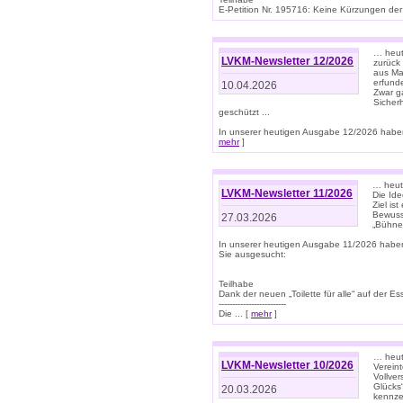
E-Petition Nr. 195716: Keine Kürzungen der E
… heute
LVKM-Newsletter 12/2026
zurück
aus Ma
erfund
10.04.2026
Zwar ga
Sicher
geschützt ...
In unserer heutigen Ausgabe 12/2026 haben
mehr
]
… heute
LVKM-Newsletter 11/2026
Die Ide
Ziel is
Bewuss
27.03.2026
„Bühne 
In unserer heutigen Ausgabe 11/2026 habe
Sie ausgesucht:
Teilhabe
Dank der neuen „Toilette für alle“ auf der Ess
-------------------------
Die ... [
mehr
]
… heute
LVKM-Newsletter 10/2026
Verein
Vollve
Glücks
20.03.2026
kennze