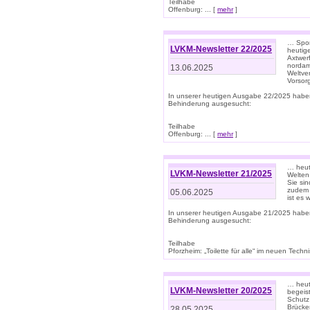
Teilhabe
Offenburg: ... [
mehr
]
… Spor
LVKM-Newsletter 22/2025
heutig
Axtwer
nordame
13.06.2025
Weltve
Vorsor
In unserer heutigen Ausgabe 22/2025 habe
Behinderung ausgesucht:
Teilhabe
Offenburg: ... [
mehr
]
… heute
LVKM-Newsletter 21/2025
Welten
Sie sin
zudem 
05.06.2025
ist es 
In unserer heutigen Ausgabe 21/2025 habe
Behinderung ausgesucht:
Teilhabe
Pforzheim: „Toilette für alle“ im neuen Techni
… heute
LVKM-Newsletter 20/2025
begeis
Schutz
Brücken
28.05.2025