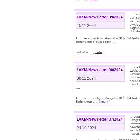
… heut
LVKM-Newsletter 39/2024
der Sa
werden
etwas 
15.11.2024
Tags de
sich d
In unserer heutigen Ausgabe 39/2024 habe
Behinderung ausgesucht ...
Teilhabe ... [
mehr
]
… ein 
LVKM-Newsletter 38/2024
„Weltpu
Gesine
hat und
08.11.2024
heute 
dem App
….
In unserer heutigen Ausgabe 38/2024 habe
Behinderung ... [
mehr
]
… verg
LVKM-Newsletter 37/2024
Langens
verwen
sowohl
24.10.2024
ziemlic
haben