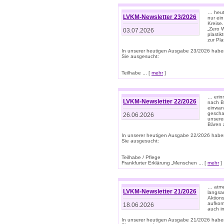
… heute
LVKM-Newsletter 23/2026
nur ein
Kreise
„Zero 
03.07.2026
plastik
zur Pla
In unserer heutigen Ausgabe 23/2026 habe
Sie ausgesucht:
Teilhabe ... [
mehr
]
… erin
LVKM-Newsletter 22/2026
nach B
einwan
gescha
26.06.2026
unsere
Bären a
In unserer heutigen Ausgabe 22/2026 habe
Sie ausgesucht:
Teilhabe / Pflege
Frankfurter Erklärung „Menschen ... [
mehr
]
… atme
LVKM-Newsletter 21/2026
langsa
Aktion
aufkom
18.06.2026
auch i
In unserer heutigen Ausgabe 21/2026 habe