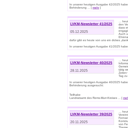
In unserer heutigen Ausgabe 42/2025 habe
Behinderung ... [
mehr
]
… heute
LVKM-Newsletter 41/2025
den Ver
dass et
engagie
05.12.2025
Auch u
Ehrena
dafür gibt es heute von uns ein dickes „dank
In unserer heutigen Ausgabe 41/2025 haben 
… heute
LVKM-Newsletter 40/2025
Informa
Gemein
tätig w
28.11.2025
Zeiten 
Tag zu
In unserer heutigen Ausgabe 40/2025 habe
Behinderung ausgesucht:
Teilhabe
Landratsamt des Rems-Murr-Kreises ... [
me
… heute
LVKM-Newsletter 39/2025
Verein
Fernse
Kommun
20.11.2025
von Fe
Themen 