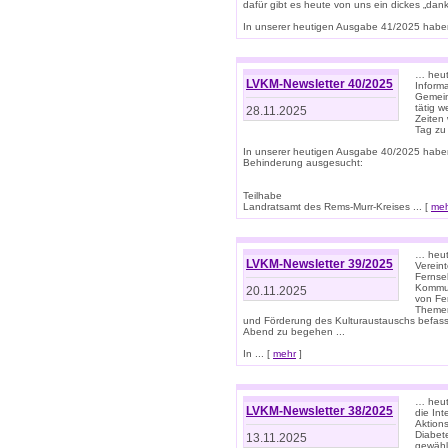
dafür gibt es heute von uns ein dickes „dank
In unserer heutigen Ausgabe 41/2025 haben 
… heute
LVKM-Newsletter 40/2025
Informa
Gemein
tätig w
28.11.2025
Zeiten 
Tag zu
In unserer heutigen Ausgabe 40/2025 habe
Behinderung ausgesucht:
Teilhabe
Landratsamt des Rems-Murr-Kreises ... [
me
… heute
LVKM-Newsletter 39/2025
Verein
Fernse
Kommun
20.11.2025
von Fe
Themen 
und Förderung des Kulturaustauschs befasse
Abend zu begehen ...
In ... [
mehr
]
… heut
LVKM-Newsletter 38/2025
die In
Aktions
Diabet
13.11.2025
gewählt