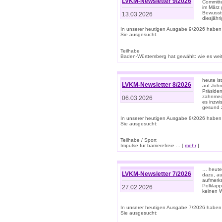
LVKM-Newsletter 9/2026
Committe
im März 
Bewussts
13.03.2026
diesjähr
In unserer heutigen Ausgabe 9/2026 haben
Sie ausgesucht:
Teilhabe
Baden-Württemberg hat gewählt: wie es weite
heute is
LVKM-Newsletter 8/2026
auf Joh
Präsiden
zahnmedi
06.03.2026
es inzwi
gesund z
In unserer heutigen Ausgabe 8/2026 haben
Sie ausgesucht:
Teilhabe / Sport
Impulse für barrierefreie ... [
mehr
]
… heute 
LVKM-Newsletter 7/2026
dazu, au
aufmerks
Polklapp
27.02.2026
keinen W
In unserer heutigen Ausgabe 7/2026 haben
Sie ausgesucht: