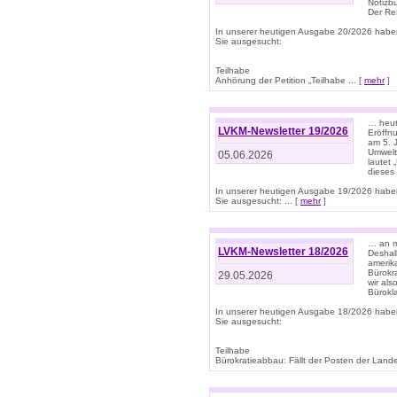
Notizb
Der Re
In unserer heutigen Ausgabe 20/2026 habe
Sie ausgesucht:
Teilhabe
Anhörung der Petition „Teilhabe ... [
mehr
]
… heute
LVKM-Newsletter 19/2026
Eröffn
am 5. 
Umwelt“
05.06.2026
lautet
dieses
In unserer heutigen Ausgabe 19/2026 habe
Sie ausgesucht: ... [
mehr
]
… an m
LVKM-Newsletter 18/2026
Deshal
amerik
Bürokra
29.05.2026
wir als
Bürok
In unserer heutigen Ausgabe 18/2026 habe
Sie ausgesucht:
Teilhabe
Bürokratieabbau: Fällt der Posten der Land