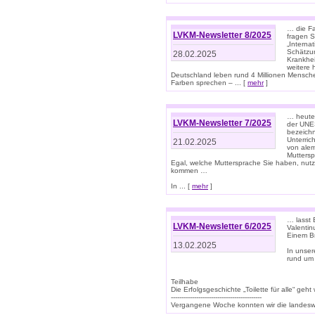
… die Fa
LVKM-Newsletter 8/2025
fragen S
„Interna
Schätzun
28.02.2025
Krankhei
weitere 
Deutschland leben rund 4 Millionen Mensche
Farben sprechen – ... [
mehr
]
… heute 
LVKM-Newsletter 7/2025
der UNE
bezeichn
Unterric
21.02.2025
von alem
Muttersp
Egal, welche Muttersprache Sie haben, nutz
kommen …
In ... [
mehr
]
… lasst 
LVKM-Newsletter 6/2025
Valentin
Einem B
13.02.2025
In unse
rund um
Teilhabe
Die Erfolgsgeschichte „Toilette für alle“ geht
-------------------------------------------
Vergangene Woche konnten wir die landeswe