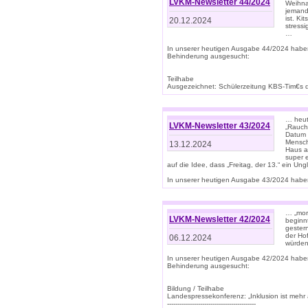
LVKM-Newsletter 44/2024
Weihna
jemand
ist. K
20.12.2024
stress
…
In unserer heutigen Ausgabe 44/2024 habe
Behinderung ausgesucht:
Teilhabe
Ausgezeichnet: Schülerzeitung KBS-Tim€s de
… heute
LVKM-Newsletter 43/2024
„Rauch
Datum 
Mensch
13.12.2024
Haus au
super 
auf die Idee, dass „Freitag, der 13.“ ein Un
In unserer heutigen Ausgabe 43/2024 haben 
… „mor
LVKM-Newsletter 42/2024
beginn
gestern
der Hof
06.12.2024
würden
In unserer heutigen Ausgabe 42/2024 habe
Behinderung ausgesucht:
Bildung / Teilhabe
Landespressekonferenz: „Inklusion ist mehr 
-------------------------------------------