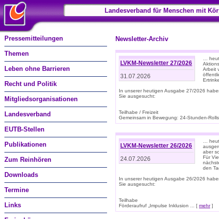
Landesverband für Menschen mit Kör
Pressemitteilungen
Newsletter-Archiv
Themen
… heut
LVKM-Newsletter 27/2026
Aktions
Leben ohne Barrieren
Arbeit
öffentl
31.07.2026
Ertrin
Recht und Politik
In unserer heutigen Ausgabe 27/2026 habe
Sie ausgesucht:
Mitgliedsorganisationen
Teilhabe / Freizeit
Landesverband
Gemeinsam in Bewegung: 24-Stunden-Rollstu
EUTB-Stellen
… heut
Publikationen
LVKM-Newsletter 26/2026
ausgere
aber s
Für Vi
24.07.2026
Zum Reinhören
nächst
den T
Downloads
In unserer heutigen Ausgabe 26/2026 habe
Sie ausgesucht:
Termine
Teilhabe
Links
Förderaufruf „Impulse Inklusion ... [
mehr
]