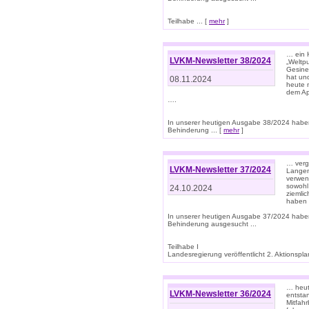
Teilhabe ... [
mehr
]
… ein 
LVKM-Newsletter 38/2024
„Weltpu
Gesine
hat und
08.11.2024
heute 
dem App
….
In unserer heutigen Ausgabe 38/2024 habe
Behinderung ... [
mehr
]
… verg
LVKM-Newsletter 37/2024
Langens
verwen
sowohl
24.10.2024
ziemlic
haben
In unserer heutigen Ausgabe 37/2024 habe
Behinderung ausgesucht ...
Teilhabe I
Landesregierung veröffentlicht 2. Aktionsplan
… heute
LVKM-Newsletter 36/2024
entsta
Mitfah