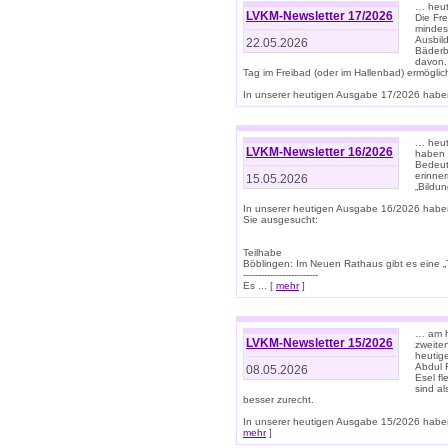
… heut
LVKM-Newsletter 17/2026
Die Fr
mindes
Ausbild
22.05.2026
Bäderbe
davon.
Tag im Freibad (oder im Hallenbad) ermöglic
In unserer heutigen Ausgabe 17/2026 haben
… heute
LVKM-Newsletter 16/2026
haben 
Bedeut
erinner
15.05.2026
„Bildun
In unserer heutigen Ausgabe 16/2026 habe
Sie ausgesucht:
Teilhabe
Böblingen: Im Neuen Rathaus gibt es eine „Toi
-------------------------
Es ... [
mehr
]
… am h
LVKM-Newsletter 15/2026
zweite
heutige
Abdul R
08.05.2026
Esel f
sind a
besser zurecht.
In unserer heutigen Ausgabe 15/2026 haben
mehr
]