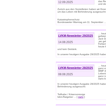
das Rec
12.09.2025
und de
Zurück aus den Sommferien haben wir Ihne
um das Leben mit Behinderung ausgesucht
Katastrophenschutz
Bundesweiter Warntag am 11. September ...
… heute
LVKM-Newsletter 29/2025
gefeie
Jack Gi
„wo ge
14.08.2025
Fehler
heute 
und kein Getränk.
In unserer heutigen Ausgabe 29/2025 haben
… heute
LVKM-Newsletter 28/2025
ganz e
WWF (W
Lebens
08.08.2025
ganz n
mehr A
In unserer heutigen Ausgabe 28/2025 habe
Behinderung ausgesucht:
Teilhabe / Krisenvorsorge
lvkm-Ratgeber ... [
mehr
]