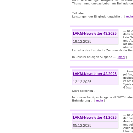
Mit unserer heutigen Ausgabe 1/2026 starte
Themen rund um das Leben mit Behinderun
Teilhabe
Leistungen der Eingliederungshilfe ... [
mehr
… heut
LVKM-Newsletter 43/2025
dass s
kein G
und Äp
19.12.2025
als Bau
aber sc
Lauscha das historische Zentrum für die He
In unserer heutigen Ausgabe ... [
mehr
]
… kenn
LVKM-Newsletter 42/2025
prüfen
gechec
ist am
12.12.2025
Spätest
Gästen 
Mikro sprechen ...
In unserer heutigen Ausgabe 42/2025 habe
Behinderung ... [
mehr
]
… heute
LVKM-Newsletter 41/2025
den Ver
dass et
engagie
05.12.2025
Auch u
Ehrena