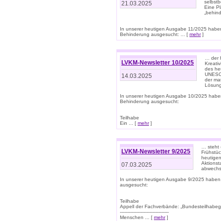
selbstb
21.03.2025
Eine Pl
„behind
In unserer heutigen Ausgabe 11/2025 habe
Behinderung ausgesucht: ... [
mehr
]
… der 
LVKM-Newsletter 10/2025
Kreati
des heu
UNESCO 
14.03.2025
der ma
Lösung
In unserer heutigen Ausgabe 10/2025 habe
Behinderung ausgesucht:
Teilhabe
Ein ... [
mehr
]
… steht 
LVKM-Newsletter 9/2025
Frühstüc
heutigen
Aktionst
07.03.2025
abwechs
In unserer heutigen Ausgabe 9/2025 haben
ausgesucht:
Teilhabe
Appell der Fachverbände: „Bundesteilhabeg
---------------------------------
Menschen ... [
mehr
]