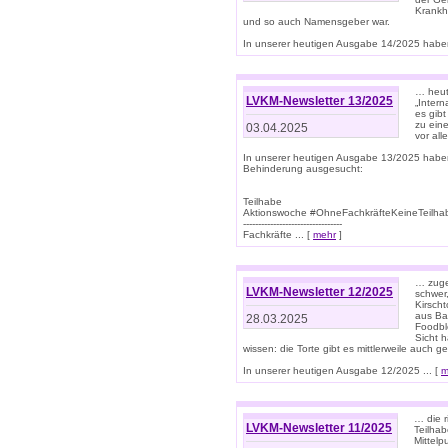
Krankhe
und so auch Namensgeber war.
In unserer heutigen Ausgabe 14/2025 haben
… heut
LVKM-Newsletter 13/2025
„Intern
es gibt
zu eine
03.04.2025
vor all
In unserer heutigen Ausgabe 13/2025 habe
Behinderung ausgesucht:
Teilhabe
Aktionswoche #OhneFachkräfteKeineTeilh
---------------------------------
Fachkräfte ... [
mehr
]
… zuge
LVKM-Newsletter 12/2025
schwer
Kirscht
aus Ba
28.03.2025
Foodbl
Sicht h
wissen: die Torte gibt es mittlerweile auch g
In unserer heutigen Ausgabe 12/2025 ... [
m
… die r
LVKM-Newsletter 11/2025
Teilha
Mittelp