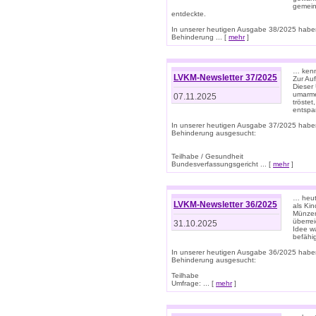
gemein
entdeckte.
In unserer heutigen Ausgabe 38/2025 habe
Behinderung ... [
mehr
]
… kenne
LVKM-Newsletter 37/2025
Zur Au
Dieser 
umarme
07.11.2025
tröste
entspa
In unserer heutigen Ausgabe 37/2025 habe
Behinderung ausgesucht:
Teilhabe / Gesundheit
Bundesverfassungsgericht ... [
mehr
]
… heute
LVKM-Newsletter 36/2025
als Kin
Münzen
überre
31.10.2025
Idee w
befähi
In unserer heutigen Ausgabe 36/2025 habe
Behinderung ausgesucht:
Teilhabe
Umfrage: ... [
mehr
]