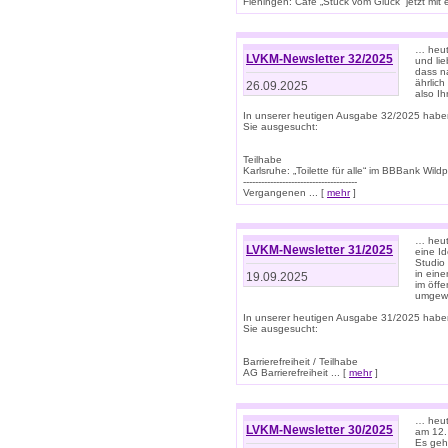
Flehingen: Café „Stück vom Glück“ jetzt mit ein
… heut
LVKM-Newsletter 32/2025
und lie
dass n
ährlich
26.09.2025
also Ih
In unserer heutigen Ausgabe 32/2025 habe
Sie ausgesucht:
Teilhabe
Karlsruhe: „Toilette für alle“ im BBBank Wildp
--------------------------------------
Vergangenen ... [
mehr
]
… heute
LVKM-Newsletter 31/2025
eine I
Studio
in ein
19.09.2025
im öff
umgew
In unserer heutigen Ausgabe 31/2025 habe
Sie ausgesucht:
Barrierefreiheit / Teilhabe
AG Barrierefreiheit ... [
mehr
]
… heut
LVKM-Newsletter 30/2025
am 12.
Es geh