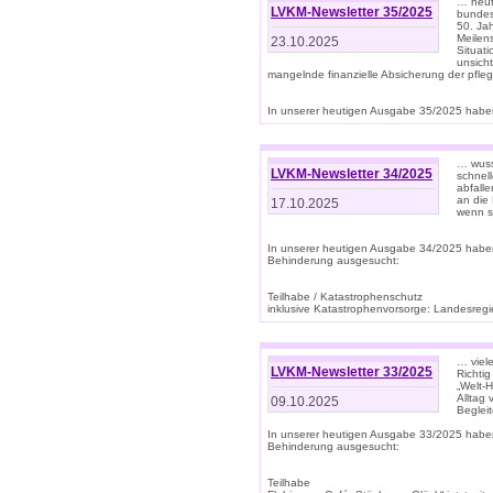
… heute
LVKM-Newsletter 35/2025
bundesw
50. Jah
Meilen
23.10.2025
Situati
unsicht
mangelnde finanzielle Absicherung der pfleg
In unserer heutigen Ausgabe 35/2025 haben
… wuss
LVKM-Newsletter 34/2025
schnel
abfalle
an die 
17.10.2025
wenn s
In unserer heutigen Ausgabe 34/2025 habe
Behinderung ausgesucht:
Teilhabe / Katastrophenschutz
inklusive Katastrophenvorsorge: Landesregie
… viel
LVKM-Newsletter 33/2025
Richti
„Welt-
Alltag
09.10.2025
Beglei
In unserer heutigen Ausgabe 33/2025 habe
Behinderung ausgesucht:
Teilhabe