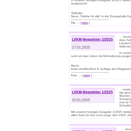
In unserer heutigen Ausgabe 3/2025 haben
ausgesucht:
Teilhabe
Neue „Toilette für alle“ in der Europahalle Ka
-------------------------------------------
Die ... [
mehr
]
… heute 
LVKM-Newsletter 2/2025
dazu hat
Ländern 
italieni
17.01.2025
In unse
rund um das Leben mit Behinderung ausges
Recht
bvkm veröffentlicht 9. Auflage des Ratgeb
-------------------------------------------
Eine ... [
mehr
]
… haste 
LVKM-Newsletter 1/2025
wie geru
Wunder, 
Schwanen
10.01.2025
und ist 
Schwäbi
Mit unserer heutigen Ausgabe 1/2025 meld
alles Gute für das noch junge Jahr 2025. H
… heute