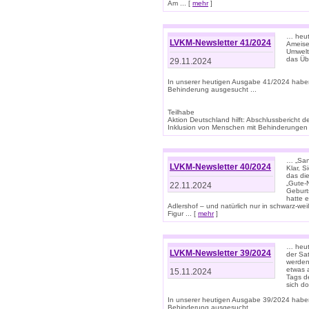
Am ... [
mehr
]
… heute
LVKM-Newsletter 41/2024
Ameise
Umwelt
das Übe
29.11.2024
In unserer heutigen Ausgabe 41/2024 habe
Behinderung ausgesucht ...
Teilhabe
Aktion Deutschland hilft: Abschlussberic
Inklusion von Menschen mit Behinderungen (P
… „San
LVKM-Newsletter 40/2024
Klar, 
das die
„Gute-
22.11.2024
Geburt
hatte 
Adlershof – und natürlich nur in schwarz-w
Figur ... [
mehr
]
… heut
LVKM-Newsletter 39/2024
der Sa
werden
etwas 
15.11.2024
Tags de
sich d
In unserer heutigen Ausgabe 39/2024 habe
Behinderung ausgesucht ...