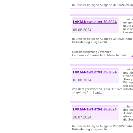
In unserer heutigen Ausgabe 31/2024 melde
… wir 
LVKM-Newsletter 30/2024
ruhige
heute 
heiß od
09.08.2024
klassi
In unserer heutigen Ausgabe 30/2024 habe
Behinderung ausgesucht ...
Selbstbestimmung / Wohnen
Ein neues Zuhause für 8 Menschen mit ... [
… wir s
LVKM-Newsletter 29/2024
und ab 
Gelähm
„Paral
01.08.2024
Wörtern
weil si
von dem griechischen „para“ für „sich anschl
„zugehörig“, ... [
mehr
]
… heut
LVKM-Newsletter 28/2024
und di
„Games
also au
26.07.2024
die So
In unserer heutigen Ausgabe 28/2024 habe
Behinderung ausgesucht ...