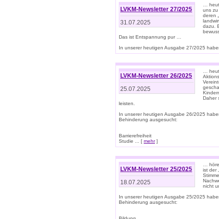
… heut
LVKM-Newsletter 27/2025
uns zu
deren „
landwi
31.07.2025
dazu. E
bewusst
Das ist Entspannung pur …
In unserer heutigen Ausgabe 27/2025 haben
… heute
LVKM-Newsletter 26/2025
Aktion
Verein
gescha
25.07.2025
Kinder
Daher s
leisten.
In unserer heutigen Ausgabe 26/2025 habe
Behinderung ausgesucht:
Barrierefreiheit
Studie ... [
mehr
]
… höre
LVKM-Newsletter 25/2025
ist der
Stimme
Nachwe
18.07.2025
nicht 
In unserer heutigen Ausgabe 25/2025 habe
Behinderung ausgesucht:
Bildung