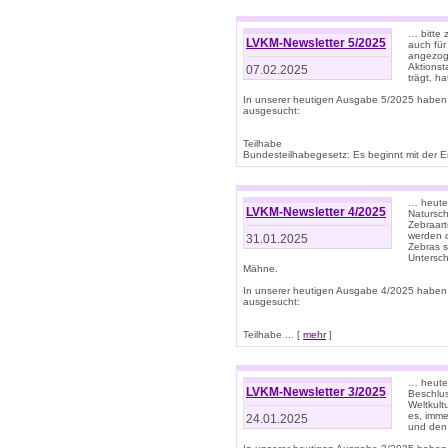
… bitte 
LVKM-Newsletter 5/2025
auch für
angezoge
Aktionst
07.02.2025
trägt, h
In unserer heutigen Ausgabe 5/2025 haben
ausgesucht:
Teilhabe
Bundesteilhabegesetz: Es beginnt mit der Erm
… heute 
LVKM-Newsletter 4/2025
Natursch
Zebraart
werden d
31.01.2025
Zebras s
Untersch
Mähne.
In unserer heutigen Ausgabe 4/2025 haben
ausgesucht:
Teilhabe ... [
mehr
]
… heute 
LVKM-Newsletter 3/2025
Beschlu
Weltkult
es, imme
24.01.2025
und den 