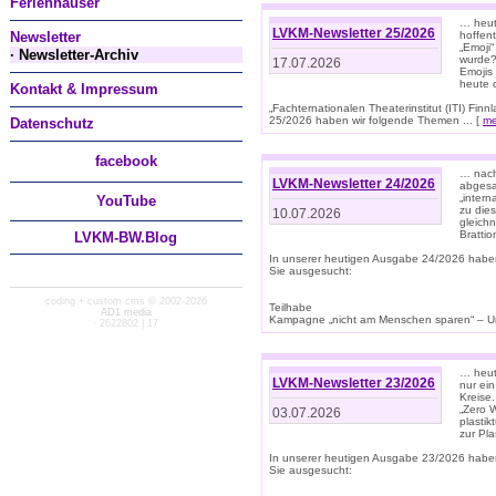
Ferienhäuser
… heut
LVKM-Newsletter 25/2026
Newsletter
hoffent
„Emoji“
· Newsletter-Archiv
wurde?
17.07.2026
Emojis 
heute 
Kontakt & Impressum
„Fachternationalen Theaterinstitut (ITI) Fi
25/2026 haben wir folgende Themen ... [
me
Datenschutz
facebook
… nach
LVKM-Newsletter 24/2026
abgesag
„intern
You
Tube
zu dies
10.07.2026
gleich
Brattio
LVKM-BW.Blog
In unserer heutigen Ausgabe 24/2026 habe
Sie ausgesucht:
coding + custom cms © 2002-2026
Teilhabe
AD1 media
Kampagne „nicht am Menschen sparen“ – Un
· 2622802 | 17
… heute
LVKM-Newsletter 23/2026
nur ein
Kreise
„Zero 
03.07.2026
plastik
zur Pla
In unserer heutigen Ausgabe 23/2026 habe
Sie ausgesucht: