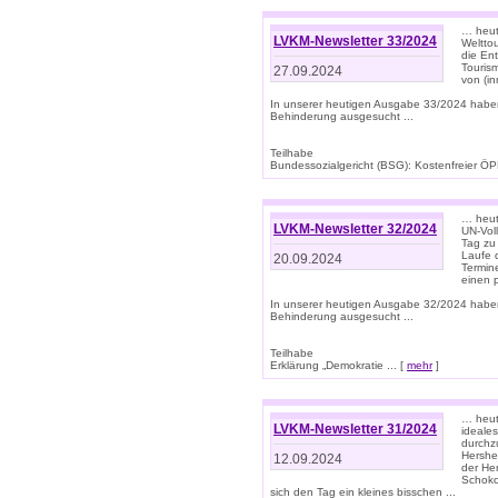
… heute
LVKM-Newsletter 33/2024
Welttou
die En
Tourism
27.09.2024
von (i
In unserer heutigen Ausgabe 33/2024 habe
Behinderung ausgesucht ...
Teilhabe
Bundessozialgericht (BSG): Kostenfreier ÖPN
… heute
LVKM-Newsletter 32/2024
UN-Vol
Tag zu
Laufe 
20.09.2024
Termine
einen 
In unserer heutigen Ausgabe 32/2024 habe
Behinderung ausgesucht ...
Teilhabe
Erklärung „Demokratie ... [
mehr
]
… heute
LVKM-Newsletter 31/2024
ideale
durchzu
Hershe
12.09.2024
der He
Schoko
sich den Tag ein kleines bisschen ...