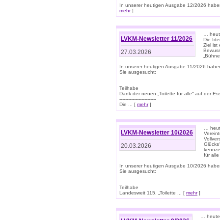
In unserer heutigen Ausgabe 12/2026 haben
mehr
]
… heute
LVKM-Newsletter 11/2026
Die Ide
Ziel is
Bewuss
27.03.2026
„Bühne 
In unserer heutigen Ausgabe 11/2026 habe
Sie ausgesucht:
Teilhabe
Dank der neuen „Toilette für alle“ auf der Ess
-------------------------
Die ... [
mehr
]
… heute
LVKM-Newsletter 10/2026
Verein
Vollve
Glücks
20.03.2026
kennze
für all
In unserer heutigen Ausgabe 10/2026 habe
Sie ausgesucht:
Teilhabe
Landesweit 115. „Toilette ... [
mehr
]
… heute 