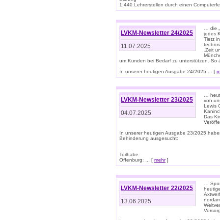
1.440 Lehrerstellen durch einen Computerfeh
… die 
LVKM-Newsletter 24/2025
jedes 
Tietz i
techni
11.07.2025
„Zeit 
Münche
um Kunden bei Bedarf zu unterstützen. So 
In unserer heutigen Ausgabe 24/2025 ... [
m
… heute
LVKM-Newsletter 23/2025
von uns
Lewis C
Kaninc
04.07.2025
Das Kin
Veröff
In unserer heutigen Ausgabe 23/2025 habe
Behinderung ausgesucht:
Teilhabe
Offenburg: ... [
mehr
]
… Spor
LVKM-Newsletter 22/2025
heutig
Axtwer
nordame
13.06.2025
Weltve
Vorsor