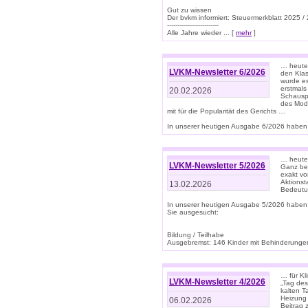
Gut zu wissen
Der bvkm informiert: Steuermerkblatt 2025 /
-------------------------
Alle Jahre wieder ... [
mehr
]
… heute 
LVKM-Newsletter 6/2026
den Klas
wurde es
erstmals
20.02.2026
Schauspi
des Mode
mit für die Popularität des Gerichts …
In unserer heutigen Ausgabe 6/2026 haben 
… heute 
LVKM-Newsletter 5/2026
Ganz bew
exakt vo
Aktionst
13.02.2026
Bedeutun
In unserer heutigen Ausgabe 5/2026 haben
Sie ausgesucht:
Bildung / Teilhabe
Ausgebremst: 146 Kinder mit Behinderungen
… für Kl
LVKM-Newsletter 4/2026
„Tag des
kalten T
Heizung 
06.02.2026
Beitrag 