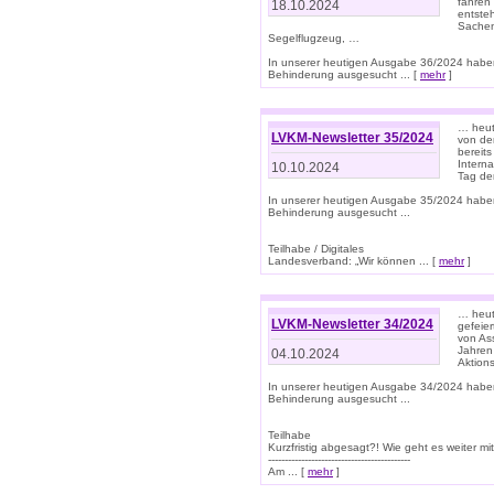
fahren
18.10.2024
entste
Sachen
Segelflugzeug, …
In unserer heutigen Ausgabe 36/2024 habe
Behinderung ausgesucht ... [
mehr
]
… heute
LVKM-Newsletter 35/2024
von den
bereits
Interna
10.10.2024
Tag de
In unserer heutigen Ausgabe 35/2024 habe
Behinderung ausgesucht ...
Teilhabe / Digitales
Landesverband: „Wir können ... [
mehr
]
… heut
LVKM-Newsletter 34/2024
gefeier
von Ass
Jahren
04.10.2024
Aktions
In unserer heutigen Ausgabe 34/2024 habe
Behinderung ausgesucht ...
Teilhabe
Kurzfristig abgesagt?! Wie geht es weiter 
-------------------------------------------
Am ... [
mehr
]