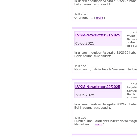
In unserer heutigen Ausgabe 22/2025 habe
Behinderung ausgesucht:
Teilhabe
Offenburg: ... [
mehr
]
… heute
LVKM-Newsletter 21/2025
Welten
Sie sin
zudem 
05.06.2025
ist es 
In unserer heutigen Ausgabe 21/2025 habe
Behinderung ausgesucht:
Teilhabe
Pforzheim: „Toilette für alle“ im neuen Techni
… heute
LVKM-Newsletter 20/2025
begeis
Schutz
Brücken
28.05.2025
unterwe
In unserer heutigen Ausgabe 20/2025 habe
Behinderung ausgesucht:
Teilhabe
Bundes- und Landesbehindertenbeauftragte:
Menschen ... [
mehr
]