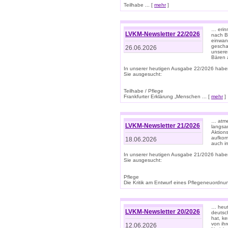
Teilhabe ... [
mehr
]
… erin
LVKM-Newsletter 22/2026
nach B
einwan
gescha
26.06.2026
unsere
Bären a
In unserer heutigen Ausgabe 22/2026 habe
Sie ausgesucht:
Teilhabe / Pflege
Frankfurter Erklärung „Menschen ... [
mehr
]
… atme
LVKM-Newsletter 21/2026
langsa
Aktion
aufkom
18.06.2026
auch i
In unserer heutigen Ausgabe 21/2026 habe
Sie ausgesucht:
Pflege
Die Kritik am Entwurf eines Pflegeneuordnung
… heute
LVKM-Newsletter 20/2026
deutsch
hat, k
von ih
12.06.2026