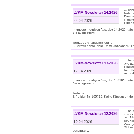
… erin
LVKM-Newsletter 14/2026
Natursc
Europa
immate
24.04.2026
Europa
In unserer heutigen Ausgabe 14/2026 habe
Sie ausgesucht:
Teilhabe / Antidiskriminierung
Bürokratieabbau ohne Demokratieabbau! Land
… heut
LVKM-Newsletter 13/2026
„Weltta
Erbkran
betroff
17.04.2026
unter d
In unserer heutigen Ausgabe 13/2026 habe
Sie ausgesucht:
Teilhabe
E-Petition Nr. 195716: Keine Kürzungen der E
… heute
LVKM-Newsletter 12/2026
zurück
aus Ma
erfund
10.04.2026
Zwar ga
Sicher
geschützt ...