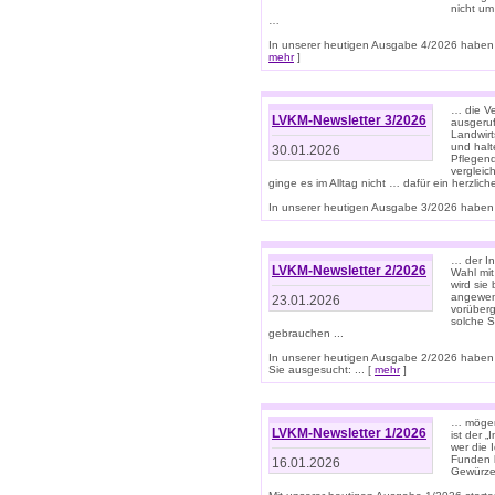
nicht um
…
In unserer heutigen Ausgabe 4/2026 haben 
mehr
]
… die Ve
LVKM-Newsletter 3/2026
ausgeruf
Landwirt
und halt
30.01.2026
Pflegend
vergleic
ginge es im Alltag nicht … dafür ein herzlich
In unserer heutigen Ausgabe 3/2026 haben 
… der In
LVKM-Newsletter 2/2026
Wahl mit
wird si
angewend
23.01.2026
vorüberg
solche S
gebrauchen ...
In unserer heutigen Ausgabe 2/2026 haben
Sie ausgesucht: ... [
mehr
]
… mögen 
LVKM-Newsletter 1/2026
ist der 
wer die 
Funden b
16.01.2026
Gewürze 