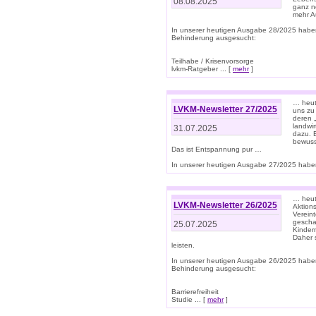
08.08.2025
ganz n
mehr A
In unserer heutigen Ausgabe 28/2025 habe
Behinderung ausgesucht:
Teilhabe / Krisenvorsorge
lvkm-Ratgeber ... [
mehr
]
… heut
LVKM-Newsletter 27/2025
uns zu
deren „
landwi
31.07.2025
dazu. E
bewusst
Das ist Entspannung pur …
In unserer heutigen Ausgabe 27/2025 haben
… heute
LVKM-Newsletter 26/2025
Aktion
Verein
gescha
25.07.2025
Kinder
Daher s
leisten.
In unserer heutigen Ausgabe 26/2025 habe
Behinderung ausgesucht:
Barrierefreiheit
Studie ... [
mehr
]