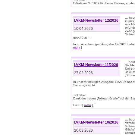
E-Petition Nr. 195716: Keine Kürzungen der E
… heute
LVKM-Newsletter 12/2026
zurück
aus Ma
erfund
10.04.2026
Zwar ga
Sicher
geschützt ...
In unserer heutigen Ausgabe 12/2026 haben
mehr
]
… heute
LVKM-Newsletter 11/2026
Die Ide
Ziel is
Bewuss
27.03.2026
„Bühne 
In unserer heutigen Ausgabe 11/2026 habe
Sie ausgesucht:
Teilhabe
Dank der neuen „Toilette für alle“ auf der Ess
-------------------------
Die ... [
mehr
]
… heute
LVKM-Newsletter 10/2026
Verein
Vollve
Glücks
20.03.2026
kennze