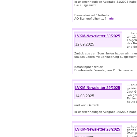
In unserer heutigen Ausgabe 31/2025 habe
Sie ausgesucht:
Barrierefreiheit / Teilhabe
AG Barrierefreiheit ... [
mehr
]
… heut
LVKM-Newsletter 30/2025
am 12.
Es geh
das Rec
12.09.2025
und de
Zurück aus den Sommferien haben wir Ihne
um das Leben mit Behinderung ausgesucht
Katastrophenschutz
Bundesweiter Warntag am 11. September ...
… heute
LVKM-Newsletter 29/2025
gefeie
Jack Gi
„wo ge
14.08.2025
Fehler
heute 
und kein Getränk.
In unserer heutigen Ausgabe 29/2025 haben
… heute
LVKM-Newsletter 28/2025
ganz e
WWF (W
Lebens