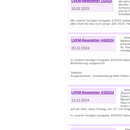
LVKM-Newsletter 1/2025
wie geru
Wunder, 
Schwanen
10.01.2025
und ist 
Schwäbi
Mit unserer heutigen Ausgabe 1/2025 meld
alles Gute für das noch junge Jahr 2025. H
… heute
LVKM-Newsletter 44/2024
Weihna
jemand
ist. K
20.12.2024
stress
…
In unserer heutigen Ausgabe 44/2024 habe
Behinderung ausgesucht:
Teilhabe
Ausgezeichnet: Schülerzeitung KBS-Tim€s de
… heute
LVKM-Newsletter 43/2024
„Rauch
Datum 
Mensch
13.12.2024
Haus au
super 
auf die Idee, dass „Freitag, der 13.“ ein Un
In unserer heutigen Ausgabe 43/2024 haben 
… „mor