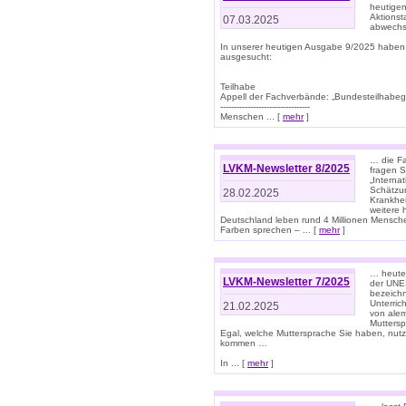
heutigen
Aktionst
07.03.2025
abwechs
In unserer heutigen Ausgabe 9/2025 haben
ausgesucht:
Teilhabe
Appell der Fachverbände: „Bundesteilhabeg
---------------------------------
Menschen ... [
mehr
]
… die Fa
LVKM-Newsletter 8/2025
fragen S
„Interna
Schätzun
28.02.2025
Krankhei
weitere 
Deutschland leben rund 4 Millionen Mensche
Farben sprechen – ... [
mehr
]
… heute 
LVKM-Newsletter 7/2025
der UNE
bezeichn
Unterric
21.02.2025
von alem
Muttersp
Egal, welche Muttersprache Sie haben, nutz
kommen …
In ... [
mehr
]