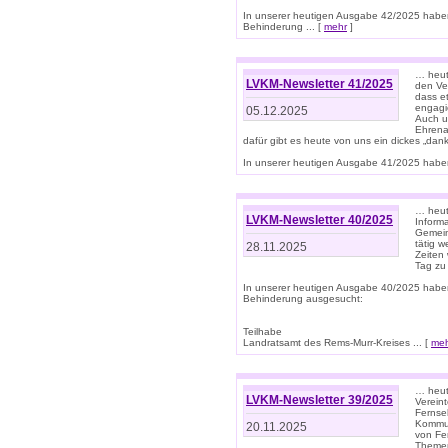
In unserer heutigen Ausgabe 42/2025 habe
Behinderung ... [
mehr
]
… heute
LVKM-Newsletter 41/2025
den Ver
dass et
engagie
05.12.2025
Auch u
Ehrena
dafür gibt es heute von uns ein dickes „dank
In unserer heutigen Ausgabe 41/2025 haben 
… heute
LVKM-Newsletter 40/2025
Informa
Gemein
tätig w
28.11.2025
Zeiten 
Tag zu
In unserer heutigen Ausgabe 40/2025 habe
Behinderung ausgesucht:
Teilhabe
Landratsamt des Rems-Murr-Kreises ... [
me
… heute
LVKM-Newsletter 39/2025
Verein
Fernse
Kommun
20.11.2025
von Fe
Themen 