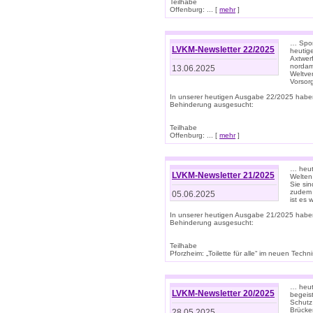
Teilhabe
Offenburg: ... [
mehr
]
… Spor
LVKM-Newsletter 22/2025
heutig
Axtwer
nordame
13.06.2025
Weltve
Vorsor
In unserer heutigen Ausgabe 22/2025 habe
Behinderung ausgesucht:
Teilhabe
Offenburg: ... [
mehr
]
… heute
LVKM-Newsletter 21/2025
Welten
Sie sin
zudem 
05.06.2025
ist es 
In unserer heutigen Ausgabe 21/2025 habe
Behinderung ausgesucht:
Teilhabe
Pforzheim: „Toilette für alle“ im neuen Techni
… heute
LVKM-Newsletter 20/2025
begeis
Schutz
Brücken
28.05.2025