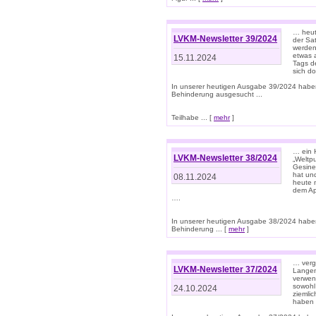
… heut
LVKM-Newsletter 39/2024
der Sa
werden
etwas 
15.11.2024
Tags de
sich d
In unserer heutigen Ausgabe 39/2024 habe
Behinderung ausgesucht ...
Teilhabe ... [
mehr
]
… ein 
LVKM-Newsletter 38/2024
„Weltpu
Gesine
hat und
08.11.2024
heute 
dem App
….
In unserer heutigen Ausgabe 38/2024 habe
Behinderung ... [
mehr
]
… verg
LVKM-Newsletter 37/2024
Langens
verwen
sowohl
24.10.2024
ziemlic
haben