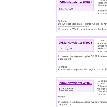
… lasst 
LVKM-Newsletter 6/2025
Valentin
Einem B
13.02.2025
In unse
rund um
Teilhabe
Die Erfolgsgeschichte „Toilette für alle“ geht
-------------------------------------------
Vergangene Woche konnten wir die landeswe
… bitte 
LVKM-Newsletter 5/2025
auch für
angezoge
Aktionst
07.02.2025
trägt, h
In unserer heutigen Ausgabe 5/2025 haben
ausgesucht:
Teilhabe
Bundesteilhabegesetz: Es beginnt mit der Erm
… heute 
LVKM-Newsletter 4/2025
Natursch
Zebraart
werden d
31.01.2025
Zebras s
Untersch
Mähne.
In unserer heutigen Ausgabe 4/2025 haben
ausgesucht: