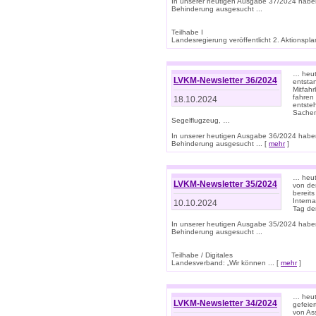
In unserer heutigen Ausgabe 37/2024 habe
Behinderung ausgesucht ...
Teilhabe I
Landesregierung veröffentlicht 2. Aktionsplan
… heute
LVKM-Newsletter 36/2024
entsta
Mitfah
fahren
18.10.2024
entste
Sachen
Segelflugzeug, …
In unserer heutigen Ausgabe 36/2024 habe
Behinderung ausgesucht ... [
mehr
]
… heute
LVKM-Newsletter 35/2024
von den
bereits
Interna
10.10.2024
Tag de
In unserer heutigen Ausgabe 35/2024 habe
Behinderung ausgesucht ...
Teilhabe / Digitales
Landesverband: „Wir können ... [
mehr
]
… heut
LVKM-Newsletter 34/2024
gefeier
von Ass