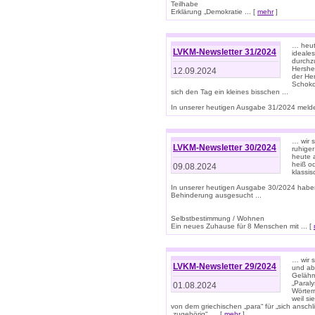
Teilhabe
Erklärung „Demokratie ... [
mehr
]
… heute
LVKM-Newsletter 31/2024
ideale
durchzu
Hershe
12.09.2024
der He
Schoko
sich den Tag ein kleines bisschen ...
In unserer heutigen Ausgabe 31/2024 melde
… wir 
LVKM-Newsletter 30/2024
ruhige
heute 
heiß od
09.08.2024
klassi
In unserer heutigen Ausgabe 30/2024 habe
Behinderung ausgesucht ...
Selbstbestimmung / Wohnen
Ein neues Zuhause für 8 Menschen mit ... [
… wir s
LVKM-Newsletter 29/2024
und ab 
Gelähm
„Paral
01.08.2024
Wörtern
weil si
von dem griechischen „para“ für „sich anschl
„zugehörig“, ... [
mehr
]