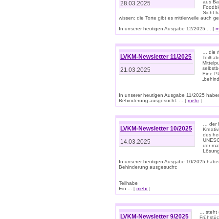
aus Ba
28.03.2025
Foodbl
Sicht h
wissen: die Torte gibt es mittlerweile auch g
In unserer heutigen Ausgabe 12/2025 ... [
m
… die r
LVKM-Newsletter 11/2025
Teilha
Mittelp
selbstb
21.03.2025
Eine Pl
„behind
In unserer heutigen Ausgabe 11/2025 habe
Behinderung ausgesucht: ... [
mehr
]
… der 
LVKM-Newsletter 10/2025
Kreati
des heu
UNESCO 
14.03.2025
der ma
Lösung
In unserer heutigen Ausgabe 10/2025 habe
Behinderung ausgesucht:
Teilhabe
Ein ... [
mehr
]
… steht 
LVKM-Newsletter 9/2025
Frühstüc