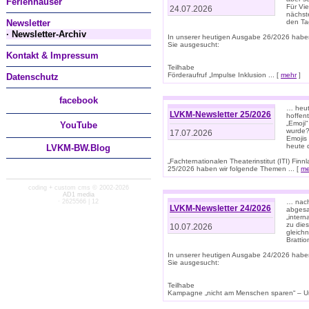
Ferienhäuser
Für Vi
24.07.2026
nächst
Newsletter
den T
· Newsletter-Archiv
In unserer heutigen Ausgabe 26/2026 habe
Sie ausgesucht:
Kontakt & Impressum
Teilhabe
Förderaufruf „Impulse Inklusion ... [
mehr
]
Datenschutz
facebook
… heut
LVKM-Newsletter 25/2026
hoffent
„Emoji“
You
Tube
wurde?
17.07.2026
Emojis 
heute 
LVKM-BW.Blog
„Fachternationalen Theaterinstitut (ITI) Fi
25/2026 haben wir folgende Themen ... [
me
coding + custom cms © 2002-2026
AD1 media
· 2625566 | 12
… nach
LVKM-Newsletter 24/2026
abgesag
„intern
zu dies
10.07.2026
gleich
Brattio
In unserer heutigen Ausgabe 24/2026 habe
Sie ausgesucht:
Teilhabe
Kampagne „nicht am Menschen sparen“ – Un