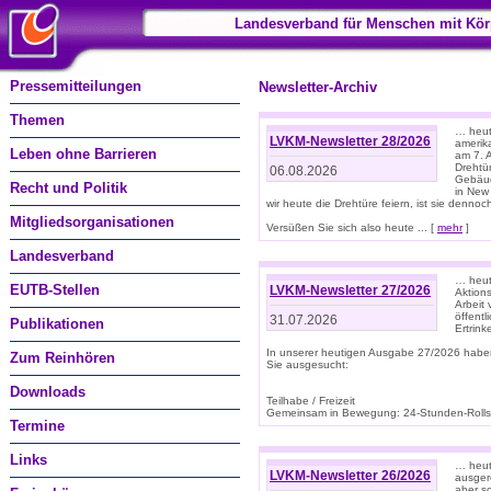
Landesverband für Menschen mit Kör
Pressemitteilungen
Newsletter-Archiv
Themen
… heute
LVKM-Newsletter 28/2026
amerik
Leben ohne Barrieren
am 7. 
Drehtür
06.08.2026
Gebäud
Recht und Politik
in New
wir heute die Drehtüre feiern, ist sie dennoch
Mitgliedsorganisationen
Versüßen Sie sich also heute ... [
mehr
]
Landesverband
… heut
EUTB-Stellen
LVKM-Newsletter 27/2026
Aktions
Arbeit
öffentl
31.07.2026
Publikationen
Ertrin
In unserer heutigen Ausgabe 27/2026 habe
Zum Reinhören
Sie ausgesucht:
Downloads
Teilhabe / Freizeit
Gemeinsam in Bewegung: 24-Stunden-Rollstu
Termine
Links
… heut
LVKM-Newsletter 26/2026
ausgere
aber s