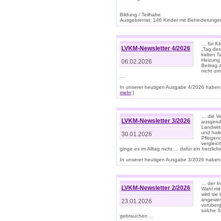
Bildung / Teilhabe
Ausgebremst: 146 Kinder mit Behinderungen
… für Kl
LVKM-Newsletter 4/2026
„Tag des
kalten T
Heizung 
06.02.2026
Beitrag 
nicht um
…
In unserer heutigen Ausgabe 4/2026 haben 
mehr
]
… die Ve
LVKM-Newsletter 3/2026
ausgeruf
Landwirt
und halt
30.01.2026
Pflegend
vergleic
ginge es im Alltag nicht … dafür ein herzlich
In unserer heutigen Ausgabe 3/2026 haben 
… der In
LVKM-Newsletter 2/2026
Wahl mit
wird si
angewend
23.01.2026
vorüberg
solche S
gebrauchen ...