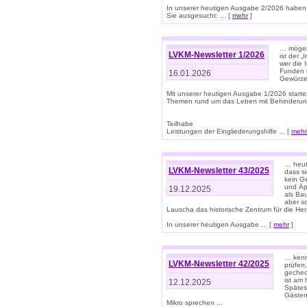
In unserer heutigen Ausgabe 2/2026 haben
Sie ausgesucht: ... [
mehr
]
… mögen 
LVKM-Newsletter 1/2026
ist der 
wer die 
Funden b
16.01.2026
Gewürze 
Mit unserer heutigen Ausgabe 1/2026 starte
Themen rund um das Leben mit Behinderun
Teilhabe
Leistungen der Eingliederungshilfe ... [
mehr
… heut
LVKM-Newsletter 43/2025
dass s
kein G
und Äp
19.12.2025
als Bau
aber sc
Lauscha das historische Zentrum für die He
In unserer heutigen Ausgabe ... [
mehr
]
… kenn
LVKM-Newsletter 42/2025
prüfen
gechec
ist am
12.12.2025
Spätest
Gästen 
Mikro sprechen ...