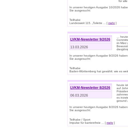
für all
In unserer heutigen Ausgabe 10/2026 habe
Sie ausgesucht:
Teilhabe
Landesweit 115. „Toilette ... [
mehr
]
… heute 
LVKM-Newsletter 9/2026
Committe
im März 
Bewussts
13.03.2026
diesjähr
In unserer heutigen Ausgabe 9/2026 haben
Sie ausgesucht:
Teilhabe
Baden-Württemberg hat gewählt: wie es weite
heute is
LVKM-Newsletter 8/2026
auf Joh
Präsiden
zahnmedi
06.03.2026
es inzwi
gesund z
In unserer heutigen Ausgabe 8/2026 haben
Sie ausgesucht:
Teilhabe / Sport
Impulse für barrierefreie ... [
mehr
]