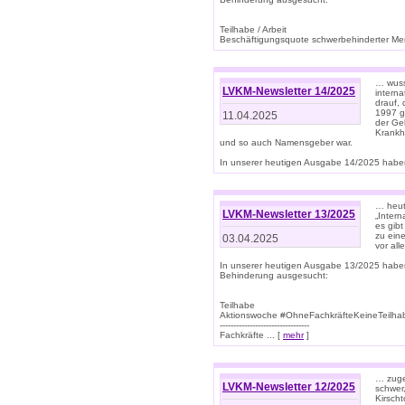
Teilhabe / Arbeit
Beschäftigungsquote schwerbehinderter Mens
… wuss
LVKM-Newsletter 14/2025
intern
drauf, 
1997 gi
11.04.2025
der Geb
Krankhe
und so auch Namensgeber war.
In unserer heutigen Ausgabe 14/2025 haben
… heut
LVKM-Newsletter 13/2025
„Intern
es gibt
zu eine
03.04.2025
vor all
In unserer heutigen Ausgabe 13/2025 habe
Behinderung ausgesucht:
Teilhabe
Aktionswoche #OhneFachkräfteKeineTeilh
---------------------------------
Fachkräfte ... [
mehr
]
… zuge
LVKM-Newsletter 12/2025
schwer
Kirscht