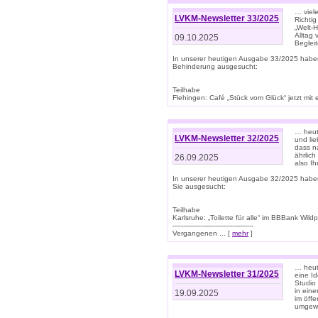
… viel
LVKM-Newsletter 33/2025
Richti
„Welt-
Alltag
09.10.2025
Beglei
In unserer heutigen Ausgabe 33/2025 habe
Behinderung ausgesucht:
Teilhabe
Flehingen: Café „Stück vom Glück“ jetzt mit ein
… heut
LVKM-Newsletter 32/2025
und lie
dass n
ährlich
26.09.2025
also Ih
In unserer heutigen Ausgabe 32/2025 habe
Sie ausgesucht:
Teilhabe
Karlsruhe: „Toilette für alle“ im BBBank Wildp
--------------------------------------
Vergangenen ... [
mehr
]
… heute
LVKM-Newsletter 31/2025
eine I
Studio
in ein
19.09.2025
im öff
umgew