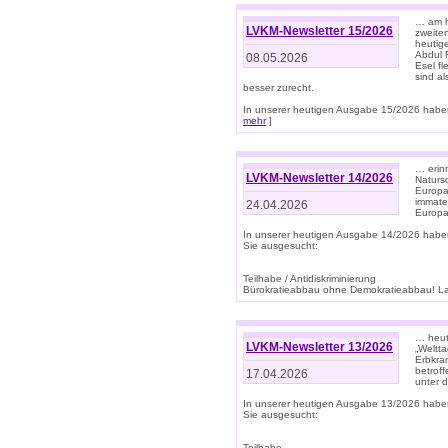
… am h
LVKM-Newsletter 15/2026
zweite
heutige
Abdul R
08.05.2026
Esel f
sind a
besser zurecht.
In unserer heutigen Ausgabe 15/2026 haben
mehr
]
… erin
LVKM-Newsletter 14/2026
Natursc
Europa
immate
24.04.2026
Europa
In unserer heutigen Ausgabe 14/2026 habe
Sie ausgesucht:
Teilhabe / Antidiskriminierung
Bürokratieabbau ohne Demokratieabbau! Land
… heut
LVKM-Newsletter 13/2026
„Weltta
Erbkran
betroff
17.04.2026
unter d
In unserer heutigen Ausgabe 13/2026 habe
Sie ausgesucht:
Teilhabe