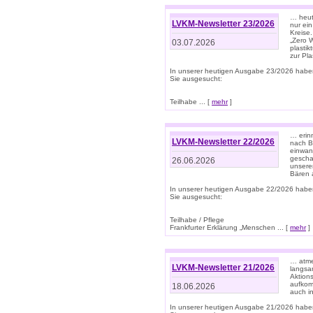
… heute
LVKM-Newsletter 23/2026
nur ein
Kreise
„Zero 
03.07.2026
plastik
zur Pla
In unserer heutigen Ausgabe 23/2026 habe
Sie ausgesucht:
Teilhabe ... [
mehr
]
… erin
LVKM-Newsletter 22/2026
nach B
einwan
gescha
26.06.2026
unsere
Bären a
In unserer heutigen Ausgabe 22/2026 habe
Sie ausgesucht:
Teilhabe / Pflege
Frankfurter Erklärung „Menschen ... [
mehr
]
… atme
LVKM-Newsletter 21/2026
langsa
Aktion
aufkom
18.06.2026
auch i
In unserer heutigen Ausgabe 21/2026 habe