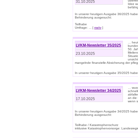
überre
31.10.2025
Idee w
befähi
In unserer heutigen Ausgabe 36/2025 habe
Behinderung ausgesucht:
Teilhabe
Umfrage: ... [
mehr
]
… heute
LVKM-Newsletter 35/2025
bundesw
50. Jah
Meilen
23.10.2025
Situati
unsicht
mangelnde finanzielle Absicherung der pfleg
In unserer heutigen Ausgabe 35/2025 haben
… wuss
LVKM-Newsletter 34/2025
schnel
abfalle
an die 
17.10.2025
wenn s
In unserer heutigen Ausgabe 34/2025 habe
Behinderung ausgesucht:
Teilhabe / Katastrophenschutz
inklusive Katastrophenvorsorge: Landesregie