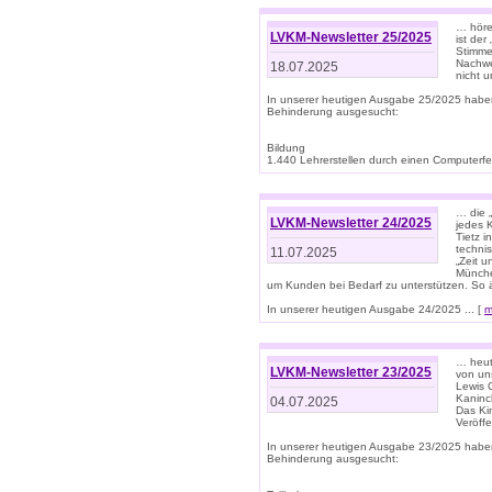
… höre
LVKM-Newsletter 25/2025
ist der
Stimme
Nachwe
18.07.2025
nicht 
In unserer heutigen Ausgabe 25/2025 habe
Behinderung ausgesucht:
Bildung
1.440 Lehrerstellen durch einen Computerfeh
… die 
LVKM-Newsletter 24/2025
jedes 
Tietz i
techni
11.07.2025
„Zeit 
Münche
um Kunden bei Bedarf zu unterstützen. So 
In unserer heutigen Ausgabe 24/2025 ... [
m
… heute
LVKM-Newsletter 23/2025
von uns
Lewis C
Kaninc
04.07.2025
Das Kin
Veröff
In unserer heutigen Ausgabe 23/2025 habe
Behinderung ausgesucht: