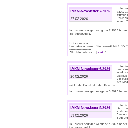
… heute 
LVKM-Newsletter 7/2026
dazu, au
aufmerks
Polklapp
27.02.2026
keinen W
In unserer heutigen Ausgabe 7/2026 haben
Sie ausgesucht:
Gut zu wissen
Der bvkm informiert: Steuermerkblatt 2025 /
-------------------------
Alle Jahre wieder ... [
mehr
]
… heute 
LVKM-Newsletter 6/2026
den Klas
wurde es
erstmals
20.02.2026
Schauspi
des Mode
mit für die Popularität des Gerichts …
In unserer heutigen Ausgabe 6/2026 haben 
… heute 
LVKM-Newsletter 5/2026
Ganz bew
exakt vo
Aktionst
13.02.2026
Bedeutun
In unserer heutigen Ausgabe 5/2026 haben
Sie ausgesucht: