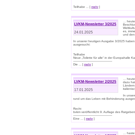
Teilhabe ... [
mehr
]
… heute 
LVKM-Newsletter 3/2025
Beschlu
Weltkult
es, imme
24.01.2025
und den 
In unserer heutigen Ausgabe 3/2025 haben
ausgesucht:
Teilhabe
Neue „Toilette für alle“ in der Europahalle Ka
-------------------------------------------
Die ... [
mehr
]
… heute 
LVKM-Newsletter 2/2025
dazu hat
Ländern 
italieni
17.01.2025
In unse
rund um das Leben mit Behinderung ausges
Recht
bvkm veröffentlicht 9. Auflage des Ratgeb
-------------------------------------------
Eine ... [
mehr
]
… haste 