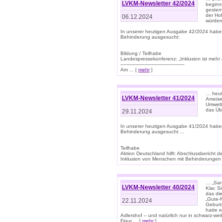
LVKM-Newsletter 42/2024
beginn
gestern
der Hof
06.12.2024
würden
In unserer heutigen Ausgabe 42/2024 habe
Behinderung ausgesucht:
Bildung / Teilhabe
Landespressekonferenz: „Inklusion ist mehr 
-------------------------------------------
Am ... [
mehr
]
… heute
LVKM-Newsletter 41/2024
Ameise
Umwelt
das Übe
29.11.2024
In unserer heutigen Ausgabe 41/2024 habe
Behinderung ausgesucht ...
Teilhabe
Aktion Deutschland hilft: Abschlussberic
Inklusion von Menschen mit Behinderungen (P
… „San
LVKM-Newsletter 40/2024
Klar, 
das die
„Gute-
22.11.2024
Geburt
hatte 
Adlershof – und natürlich nur in schwarz-w
Figur ... [
mehr
]