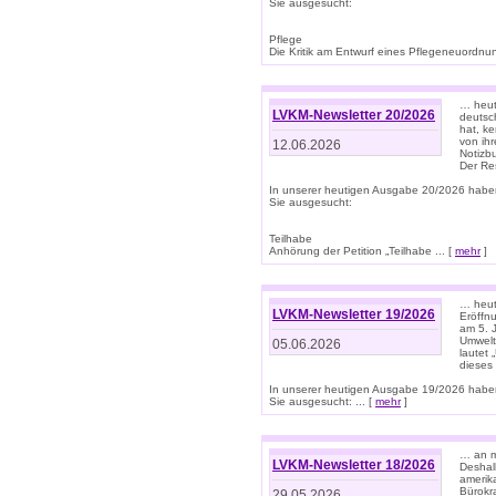
Sie ausgesucht:
Pflege
Die Kritik am Entwurf eines Pflegeneuordnung
… heute
LVKM-Newsletter 20/2026
deutsch
hat, k
von ih
12.06.2026
Notizb
Der Re
In unserer heutigen Ausgabe 20/2026 habe
Sie ausgesucht:
Teilhabe
Anhörung der Petition „Teilhabe ... [
mehr
]
… heute
LVKM-Newsletter 19/2026
Eröffn
am 5. 
Umwelt“
05.06.2026
lautet
dieses
In unserer heutigen Ausgabe 19/2026 habe
Sie ausgesucht: ... [
mehr
]
… an m
LVKM-Newsletter 18/2026
Deshal
amerik
Bürokra
29.05.2026