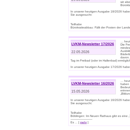
wir als
Bürok
In unserer heutigen Ausgabe 18/2026 habe
Sie ausgesucht:
Teilhabe
Bürokratieabbau: Fällt der Posten der Land
… heut
LVKM-Newsletter 17/2026
Die Fr
mindes
Ausbild
22.05.2026
Bäderbe
davon.
Tag im Freibad (oder im Hallenbad) ermöglic
In unserer heutigen Ausgabe 17/2026 haben
… heute
LVKM-Newsletter 16/2026
haben 
Bedeut
erinner
15.05.2026
„Bildun
In unserer heutigen Ausgabe 16/2026 habe
Sie ausgesucht:
Teilhabe
Böblingen: Im Neuen Rathaus gibt es eine „Toi
-------------------------
Es ... [
mehr
]