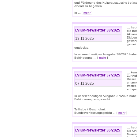
und Förderung des Kulturaustauschs befasse
Abend zu begehen ...
In ... [
mehr
]
… heut
LVKM-Newsletter 38/2025
die In
Aktions
Diabet
13.11.2025
gewählt
gemein
entdeckte.
In unserer heutigen Ausgabe 38/2025 habe
Behinderung ... [
mehr
]
… kenne
LVKM-Newsletter 37/2025
Zur Au
Dieser 
umarme
07.11.2025
tröste
entspa
In unserer heutigen Ausgabe 37/2025 habe
Behinderung ausgesucht:
Teilhabe / Gesundheit
Bundesverfassungsgericht ... [
mehr
]
… heute
LVKM-Newsletter 36/2025
als Kin
Münzen