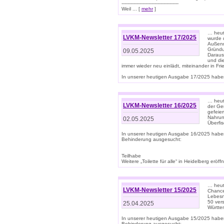
--------------------------------------
Weil ... [
mehr
]
… heut
LVKM-Newsletter 17/2025
wurde 
Außenm
Gründu
09.05.2025
Daraus
und di
immer wieder neu einlädt, miteinander in Fri
In unserer heutigen Ausgabe 17/2025 haben 
… heute
LVKM-Newsletter 16/2025
der Ge
gefeie
Nahrun
02.05.2025
Überfi
In unserer heutigen Ausgabe 16/2025 habe
Behinderung ausgesucht:
Teilhabe
Weitere „Toilette für alle“ in Heidelberg erö
… heute
LVKM-Newsletter 15/2025
Chance
Lebesn
50 ver
25.04.2025
Württem
In unserer heutigen Ausgabe 15/2025 habe
Behinderung ausgesucht: