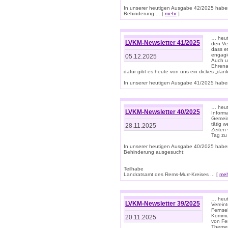
In unserer heutigen Ausgabe 42/2025 habe
Behinderung ... [
mehr
]
… heute
LVKM-Newsletter 41/2025
den Ver
dass et
engagie
05.12.2025
Auch u
Ehrena
dafür gibt es heute von uns ein dickes „dank
In unserer heutigen Ausgabe 41/2025 haben 
… heute
LVKM-Newsletter 40/2025
Informa
Gemein
tätig w
28.11.2025
Zeiten 
Tag zu
In unserer heutigen Ausgabe 40/2025 habe
Behinderung ausgesucht:
Teilhabe
Landratsamt des Rems-Murr-Kreises ... [
me
… heute
LVKM-Newsletter 39/2025
Verein
Fernse
Kommun
20.11.2025
von Fe
Themen 