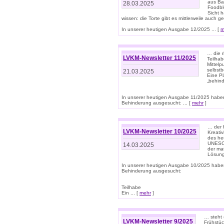
aus Ba
28.03.2025
Foodbl
Sicht h
wissen: die Torte gibt es mittlerweile auch g
In unserer heutigen Ausgabe 12/2025 ... [
m
… die r
LVKM-Newsletter 11/2025
Teilha
Mittelp
selbstb
21.03.2025
Eine Pl
„behind
In unserer heutigen Ausgabe 11/2025 habe
Behinderung ausgesucht: ... [
mehr
]
… der 
LVKM-Newsletter 10/2025
Kreati
des heu
UNESCO 
14.03.2025
der ma
Lösung
In unserer heutigen Ausgabe 10/2025 habe
Behinderung ausgesucht:
Teilhabe
Ein ... [
mehr
]
… steht 
LVKM-Newsletter 9/2025
Frühstüc