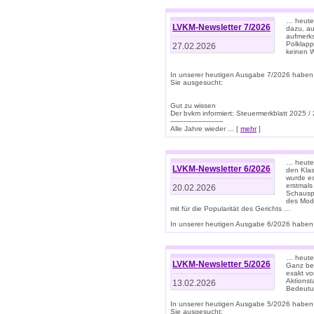
… heute 
LVKM-Newsletter 7/2026
dazu, au
aufmerks
Polklapp
27.02.2026
keinen W
In unserer heutigen Ausgabe 7/2026 haben
Sie ausgesucht:
Gut zu wissen
Der bvkm informiert: Steuermerkblatt 2025 /
-------------------------
Alle Jahre wieder ... [
mehr
]
… heute 
LVKM-Newsletter 6/2026
den Klas
wurde es
erstmals
20.02.2026
Schauspi
des Mode
mit für die Popularität des Gerichts …
In unserer heutigen Ausgabe 6/2026 haben 
… heute 
LVKM-Newsletter 5/2026
Ganz bew
exakt vo
Aktionst
13.02.2026
Bedeutun
In unserer heutigen Ausgabe 5/2026 haben
Sie ausgesucht: