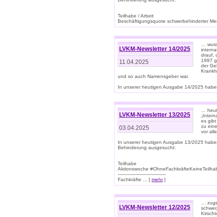
Teilhabe / Arbeit
Beschäftigungsquote schwerbehinderter Mens
… wuss
LVKM-Newsletter 14/2025
intern
drauf, 
1997 gi
11.04.2025
der Geb
Krankhe
und so auch Namensgeber war.
In unserer heutigen Ausgabe 14/2025 haben
… heut
LVKM-Newsletter 13/2025
„Intern
es gibt
zu eine
03.04.2025
vor all
In unserer heutigen Ausgabe 13/2025 habe
Behinderung ausgesucht:
Teilhabe
Aktionswoche #OhneFachkräfteKeineTeilh
---------------------------------
Fachkräfte ... [
mehr
]
… zuge
LVKM-Newsletter 12/2025
schwer
Kirscht