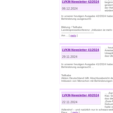
LVKM-Newsletter 42/2024
beginn
gestern
der Hof
06.12.2024
würden
In unserer heutigen Ausgabe 42/2024 habe
Behinderung ausgesucht:
Bildung / Teilhabe
Landespressekonferenz: „Inklusion ist mehr 
-------------------------------------------
Am ... [
mehr
]
… heute
LVKM-Newsletter 41/2024
Ameise
Umwelt
das Übe
29.11.2024
In unserer heutigen Ausgabe 41/2024 habe
Behinderung ausgesucht ...
Teilhabe
Aktion Deutschland hilft: Abschlussberic
Inklusion von Menschen mit Behinderungen (P
… „San
LVKM-Newsletter 40/2024
Klar, 
das die
„Gute-
22.11.2024
Geburt
hatte 
Adlershof – und natürlich nur in schwarz-w
Figur ... [
mehr
]