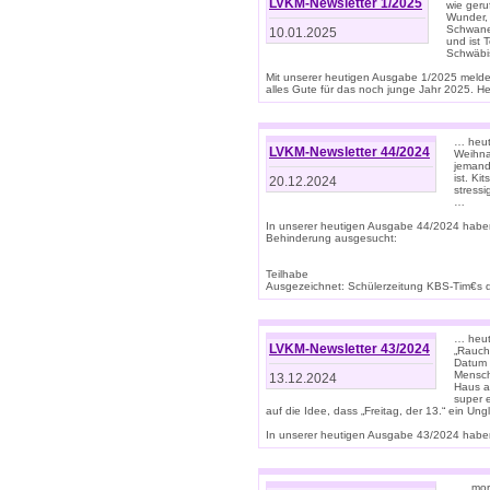
LVKM-Newsletter 1/2025
wie geru
Wunder, 
Schwanen
10.01.2025
und ist 
Schwäbi
Mit unserer heutigen Ausgabe 1/2025 meld
alles Gute für das noch junge Jahr 2025. H
… heute
LVKM-Newsletter 44/2024
Weihna
jemand
ist. K
20.12.2024
stress
…
In unserer heutigen Ausgabe 44/2024 habe
Behinderung ausgesucht:
Teilhabe
Ausgezeichnet: Schülerzeitung KBS-Tim€s de
… heute
LVKM-Newsletter 43/2024
„Rauch
Datum 
Mensch
13.12.2024
Haus au
super 
auf die Idee, dass „Freitag, der 13.“ ein Un
In unserer heutigen Ausgabe 43/2024 haben 
… „mor