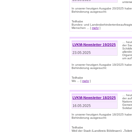
unterwe
In unserer heutigen Ausgabe 20/2025 habe
Behinderung ausgesucht:
Teilhabe
Bundes- und Landesbehindertenbeauftragte:
Menschen ... [
mehr
]
… heute
LVKM-Newsletter 19/2025
der Sau
Schild
allerd
23.05.2025
Organi
um auf
In unserer heutigen Ausgabe 19/2025 habe
Behinderung ausgesucht:
Teilhabe
Wo ... [
mehr
]
… heut
LVKM-Newsletter 18/2025
der au
Nation
Gemeins
16.05.2025
Solidar
In unserer heutigen Ausgabe 18/2025 habe
Behinderung ausgesucht:
Teilhabe
Weil der Stadt (Landkreis Böblingen): „Toilette