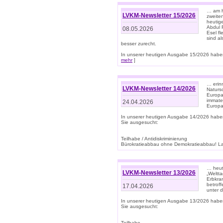
… am h
LVKM-Newsletter 15/2026
zweite
heutige
Abdul R
08.05.2026
Esel f
sind a
besser zurecht.
In unserer heutigen Ausgabe 15/2026 haben
mehr
]
… erin
LVKM-Newsletter 14/2026
Natursc
Europa
immate
24.04.2026
Europa
In unserer heutigen Ausgabe 14/2026 habe
Sie ausgesucht:
Teilhabe / Antidiskriminierung
Bürokratieabbau ohne Demokratieabbau! Land
… heut
LVKM-Newsletter 13/2026
„Weltta
Erbkran
betroff
17.04.2026
unter d
In unserer heutigen Ausgabe 13/2026 habe
Sie ausgesucht:
Teilhabe