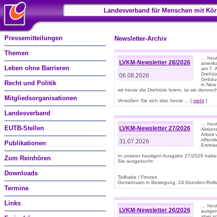
Landesverband für Menschen mit Kör
Pressemitteilungen
Newsletter-Archiv
Themen
… heute
LVKM-Newsletter 28/2026
amerik
Leben ohne Barrieren
am 7. 
Drehtür
06.08.2026
Gebäud
Recht und Politik
in New
wir heute die Drehtüre feiern, ist sie dennoch
Mitgliedsorganisationen
Versüßen Sie sich also heute ... [
mehr
]
Landesverband
… heut
EUTB-Stellen
LVKM-Newsletter 27/2026
Aktions
Arbeit
öffentl
31.07.2026
Publikationen
Ertrin
In unserer heutigen Ausgabe 27/2026 habe
Zum Reinhören
Sie ausgesucht:
Downloads
Teilhabe / Freizeit
Gemeinsam in Bewegung: 24-Stunden-Rollstu
Termine
Links
… heut
LVKM-Newsletter 26/2026
ausgere
aber s