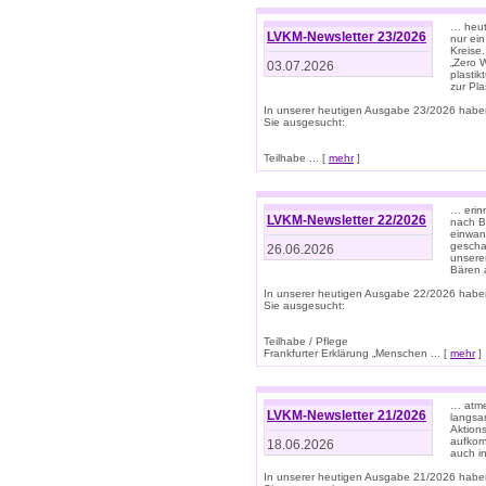
… heute
LVKM-Newsletter 23/2026
nur ein
Kreise
„Zero 
03.07.2026
plastik
zur Pla
In unserer heutigen Ausgabe 23/2026 habe
Sie ausgesucht:
Teilhabe ... [
mehr
]
… erin
LVKM-Newsletter 22/2026
nach B
einwan
gescha
26.06.2026
unsere
Bären a
In unserer heutigen Ausgabe 22/2026 habe
Sie ausgesucht:
Teilhabe / Pflege
Frankfurter Erklärung „Menschen ... [
mehr
]
… atme
LVKM-Newsletter 21/2026
langsa
Aktion
aufkom
18.06.2026
auch i
In unserer heutigen Ausgabe 21/2026 habe