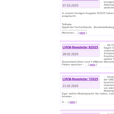
heutigen
Aktionst
07.03.2025
abwechs
In unserer heutigen Ausgabe 9/2025 haben
ausgesucht:
Teilhabe
Appell der Fachverbände: „Bundesteilhabeg
---------------------------------
Menschen ... [
mehr
]
… die Fa
LVKM-Newsletter 8/2025
fragen S
„Interna
Schätzun
28.02.2025
Krankhei
weitere 
Deutschland leben rund 4 Millionen Mensche
Farben sprechen – ... [
mehr
]
… heute 
LVKM-Newsletter 7/2025
der UNE
bezeichn
Unterric
21.02.2025
von alem
Muttersp
Egal, welche Muttersprache Sie haben, nutz
kommen …
In ... [
mehr
]