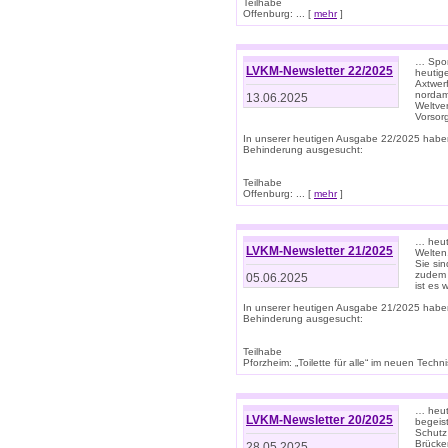
Teilhabe
Offenburg: ... [
mehr
]
… Spor
LVKM-Newsletter 22/2025
heutig
Axtwer
nordame
13.06.2025
Weltve
Vorsor
In unserer heutigen Ausgabe 22/2025 habe
Behinderung ausgesucht:
Teilhabe
Offenburg: ... [
mehr
]
… heute
LVKM-Newsletter 21/2025
Welten
Sie sin
zudem 
05.06.2025
ist es 
In unserer heutigen Ausgabe 21/2025 habe
Behinderung ausgesucht:
Teilhabe
Pforzheim: „Toilette für alle“ im neuen Techni
… heute
LVKM-Newsletter 20/2025
begeis
Schutz
Brücken
28.05.2025