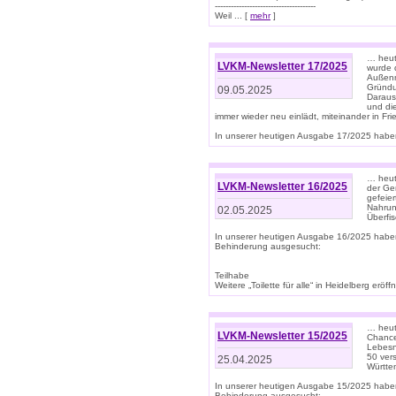
--------------------------------------
Weil ... [
mehr
]
… heut
LVKM-Newsletter 17/2025
wurde 
Außenm
Gründu
09.05.2025
Daraus
und di
immer wieder neu einlädt, miteinander in Fri
In unserer heutigen Ausgabe 17/2025 haben 
… heute
LVKM-Newsletter 16/2025
der Ge
gefeie
Nahrun
02.05.2025
Überfi
In unserer heutigen Ausgabe 16/2025 habe
Behinderung ausgesucht:
Teilhabe
Weitere „Toilette für alle“ in Heidelberg erö
… heute
LVKM-Newsletter 15/2025
Chance
Lebesn
50 ver
25.04.2025
Württem
In unserer heutigen Ausgabe 15/2025 habe
Behinderung ausgesucht: