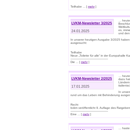
Teilhabe ... [
mehr
]
… heute 
LVKM-Newsletter 3/2025
Beschlu
Weltkult
es, imme
24.01.2025
und den 
In unserer heutigen Ausgabe 3/2025 haben
ausgesucht:
Teilhabe
Neue „Toilette für alle“ in der Europahalle Ka
-------------------------------------------
Die ... [
mehr
]
… heute 
LVKM-Newsletter 2/2025
dazu hat
Ländern 
italieni
17.01.2025
In unse
rund um das Leben mit Behinderung ausges
Recht
bvkm veröffentlicht 9. Auflage des Ratgeb
-------------------------------------------
Eine ... [
mehr
]
… haste 