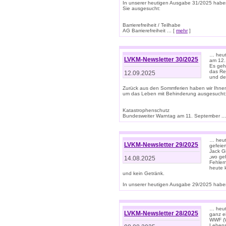
In unserer heutigen Ausgabe 31/2025 habe
Sie ausgesucht:
Barrierefreiheit / Teilhabe
AG Barrierefreiheit ... [
mehr
]
… heut
LVKM-Newsletter 30/2025
am 12.
Es geh
das Rec
12.09.2025
und de
Zurück aus den Sommferien haben wir Ihne
um das Leben mit Behinderung ausgesucht
Katastrophenschutz
Bundesweiter Warntag am 11. September ...
… heute
LVKM-Newsletter 29/2025
gefeie
Jack Gi
„wo ge
14.08.2025
Fehler
heute 
und kein Getränk.
In unserer heutigen Ausgabe 29/2025 haben
… heute
LVKM-Newsletter 28/2025
ganz e
WWF (W
Lebens