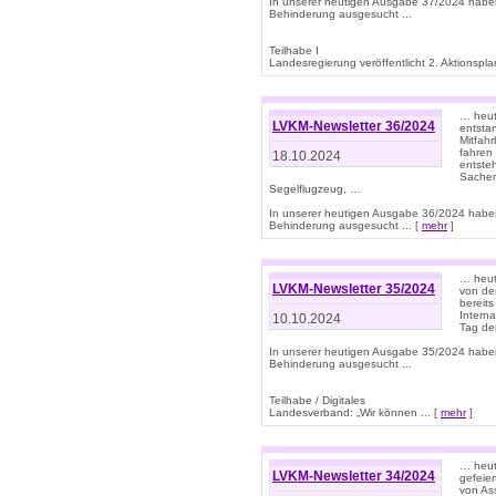
In unserer heutigen Ausgabe 37/2024 habe
Behinderung ausgesucht ...
Teilhabe I
Landesregierung veröffentlicht 2. Aktionsplan
… heute
LVKM-Newsletter 36/2024
entsta
Mitfah
fahren
18.10.2024
entste
Sachen
Segelflugzeug, …
In unserer heutigen Ausgabe 36/2024 habe
Behinderung ausgesucht ... [
mehr
]
… heute
LVKM-Newsletter 35/2024
von den
bereits
Interna
10.10.2024
Tag de
In unserer heutigen Ausgabe 35/2024 habe
Behinderung ausgesucht ...
Teilhabe / Digitales
Landesverband: „Wir können ... [
mehr
]
… heut
LVKM-Newsletter 34/2024
gefeier
von Ass