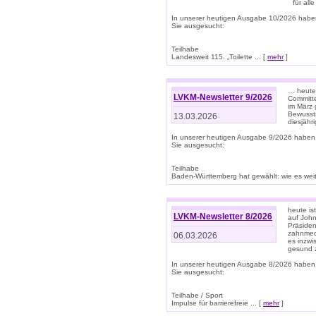
für all
In unserer heutigen Ausgabe 10/2026 habe
Sie ausgesucht:
Teilhabe
Landesweit 115. „Toilette ... [
mehr
]
… heute 
LVKM-Newsletter 9/2026
Committe
im März 
Bewussts
13.03.2026
diesjähr
In unserer heutigen Ausgabe 9/2026 haben
Sie ausgesucht:
Teilhabe
Baden-Württemberg hat gewählt: wie es weite
heute is
LVKM-Newsletter 8/2026
auf Joh
Präsiden
zahnmedi
06.03.2026
es inzwi
gesund z
In unserer heutigen Ausgabe 8/2026 haben
Sie ausgesucht:
Teilhabe / Sport
Impulse für barrierefreie ... [
mehr
]