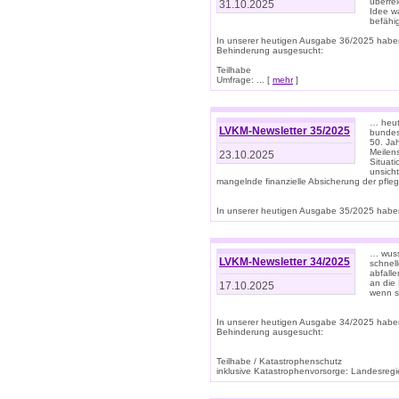
überre
31.10.2025
Idee w
befähi
In unserer heutigen Ausgabe 36/2025 habe
Behinderung ausgesucht:
Teilhabe
Umfrage: ... [
mehr
]
… heute
LVKM-Newsletter 35/2025
bundesw
50. Jah
Meilen
23.10.2025
Situati
unsicht
mangelnde finanzielle Absicherung der pfleg
In unserer heutigen Ausgabe 35/2025 haben
… wuss
LVKM-Newsletter 34/2025
schnel
abfalle
an die 
17.10.2025
wenn s
In unserer heutigen Ausgabe 34/2025 habe
Behinderung ausgesucht:
Teilhabe / Katastrophenschutz
inklusive Katastrophenvorsorge: Landesregie