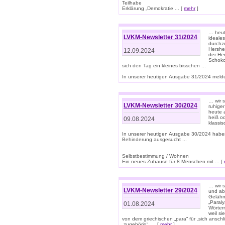
Teilhabe
Erklärung „Demokratie ... [
mehr
]
… heute
LVKM-Newsletter 31/2024
ideale
durchzu
Hershe
12.09.2024
der He
Schoko
sich den Tag ein kleines bisschen ...
In unserer heutigen Ausgabe 31/2024 melde
… wir 
LVKM-Newsletter 30/2024
ruhige
heute 
heiß od
09.08.2024
klassi
In unserer heutigen Ausgabe 30/2024 habe
Behinderung ausgesucht ...
Selbstbestimmung / Wohnen
Ein neues Zuhause für 8 Menschen mit ... [
… wir s
LVKM-Newsletter 29/2024
und ab 
Gelähm
„Paral
01.08.2024
Wörtern
weil si
von dem griechischen „para“ für „sich anschl
„zugehörig“, ... [
mehr
]