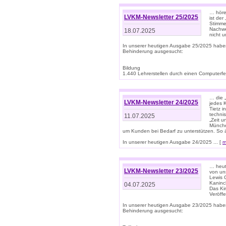
… höre
LVKM-Newsletter 25/2025
ist der
Stimme
Nachwe
18.07.2025
nicht 
In unserer heutigen Ausgabe 25/2025 habe
Behinderung ausgesucht:
Bildung
1.440 Lehrerstellen durch einen Computerfeh
… die 
LVKM-Newsletter 24/2025
jedes 
Tietz i
techni
11.07.2025
„Zeit 
Münche
um Kunden bei Bedarf zu unterstützen. So 
In unserer heutigen Ausgabe 24/2025 ... [
m
… heute
LVKM-Newsletter 23/2025
von uns
Lewis C
Kaninc
04.07.2025
Das Kin
Veröff
In unserer heutigen Ausgabe 23/2025 habe
Behinderung ausgesucht: