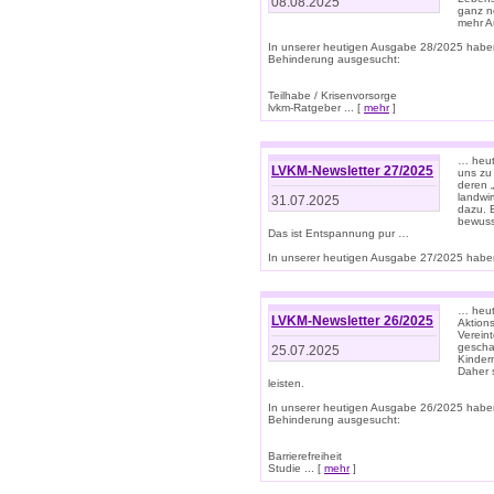
08.08.2025
ganz n
mehr A
In unserer heutigen Ausgabe 28/2025 habe
Behinderung ausgesucht:
Teilhabe / Krisenvorsorge
lvkm-Ratgeber ... [
mehr
]
… heut
LVKM-Newsletter 27/2025
uns zu
deren „
landwi
31.07.2025
dazu. E
bewusst
Das ist Entspannung pur …
In unserer heutigen Ausgabe 27/2025 haben
… heute
LVKM-Newsletter 26/2025
Aktion
Verein
gescha
25.07.2025
Kinder
Daher s
leisten.
In unserer heutigen Ausgabe 26/2025 habe
Behinderung ausgesucht:
Barrierefreiheit
Studie ... [
mehr
]