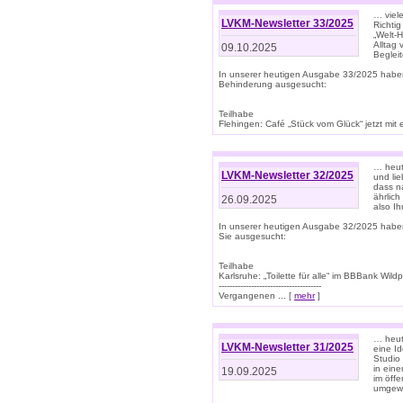
… viel
LVKM-Newsletter 33/2025
Richti
„Welt-
Alltag
09.10.2025
Beglei
In unserer heutigen Ausgabe 33/2025 habe
Behinderung ausgesucht:
Teilhabe
Flehingen: Café „Stück vom Glück“ jetzt mit ein
… heut
LVKM-Newsletter 32/2025
und lie
dass n
ährlich
26.09.2025
also Ih
In unserer heutigen Ausgabe 32/2025 habe
Sie ausgesucht:
Teilhabe
Karlsruhe: „Toilette für alle“ im BBBank Wildp
--------------------------------------
Vergangenen ... [
mehr
]
… heute
LVKM-Newsletter 31/2025
eine I
Studio
in ein
19.09.2025
im öff
umgew