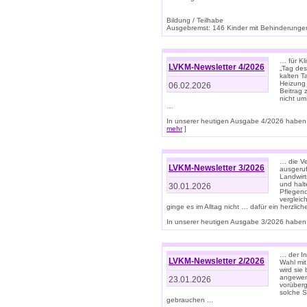
Bildung / Teilhabe
Ausgebremst: 146 Kinder mit Behinderungen
… für Kl
LVKM-Newsletter 4/2026
„Tag des
kalten T
Heizung 
06.02.2026
Beitrag 
nicht um
…
In unserer heutigen Ausgabe 4/2026 haben 
mehr
]
… die Ve
LVKM-Newsletter 3/2026
ausgeruf
Landwirt
und halt
30.01.2026
Pflegend
vergleic
ginge es im Alltag nicht … dafür ein herzlich
In unserer heutigen Ausgabe 3/2026 haben 
… der In
LVKM-Newsletter 2/2026
Wahl mit
wird si
angewend
23.01.2026
vorüberg
solche S
gebrauchen ...