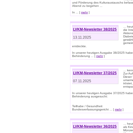
und Förderung des Kulturaustauschs befasse
Abend zu begehen ...
In ... [
mehr
]
… heut
LVKM-Newsletter 38/2025
die In
Aktions
Diabet
13.11.2025
gewählt
gemein
entdeckte.
In unserer heutigen Ausgabe 38/2025 habe
Behinderung ... [
mehr
]
… kenne
LVKM-Newsletter 37/2025
Zur Au
Dieser 
umarme
07.11.2025
tröste
entspa
In unserer heutigen Ausgabe 37/2025 habe
Behinderung ausgesucht:
Teilhabe / Gesundheit
Bundesverfassungsgericht ... [
mehr
]
… heute
LVKM-Newsletter 36/2025
als Kin
Münzen