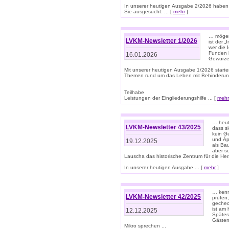
In unserer heutigen Ausgabe 2/2026 haben
Sie ausgesucht: ... [
mehr
]
… mögen 
LVKM-Newsletter 1/2026
ist der 
wer die 
Funden b
16.01.2026
Gewürze 
Mit unserer heutigen Ausgabe 1/2026 starte
Themen rund um das Leben mit Behinderun
Teilhabe
Leistungen der Eingliederungshilfe ... [
mehr
… heut
LVKM-Newsletter 43/2025
dass s
kein G
und Äp
19.12.2025
als Bau
aber sc
Lauscha das historische Zentrum für die He
In unserer heutigen Ausgabe ... [
mehr
]
… kenn
LVKM-Newsletter 42/2025
prüfen
gechec
ist am
12.12.2025
Spätest
Gästen 
Mikro sprechen ...