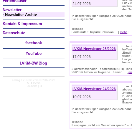
Ferienhäuser
Für Vi
24.07.2026
nächst
Newsletter
den T
· Newsletter-Archiv
In unserer heutigen Ausgabe 26/2026 habe
Sie ausgesucht:
Kontakt & Impressum
Teilhabe
Förderaufruf „Impulse Inklusion ... [
mehr
]
Datenschutz
facebook
… heut
LVKM-Newsletter 25/2026
hoffent
„Emoji“
You
Tube
wurde?
17.07.2026
Emojis 
heute 
LVKM-BW.Blog
„Fachternationalen Theaterinstitut (ITI) Fi
25/2026 haben wir folgende Themen ... [
me
coding + custom cms © 2002-2026
AD1 media
· 2626606 | 11
… nach
LVKM-Newsletter 24/2026
abgesag
„intern
zu dies
10.07.2026
gleich
Brattio
In unserer heutigen Ausgabe 24/2026 habe
Sie ausgesucht:
Teilhabe
Kampagne „nicht am Menschen sparen“ – Un