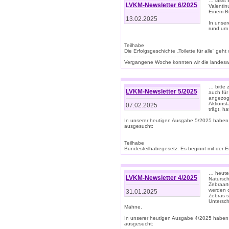
… lasst 
LVKM-Newsletter 6/2025
Valentin
Einem B
13.02.2025
In unse
rund um
Teilhabe
Die Erfolgsgeschichte „Toilette für alle“ geht
-------------------------------------------
Vergangene Woche konnten wir die landeswe
… bitte 
LVKM-Newsletter 5/2025
auch für
angezoge
Aktionst
07.02.2025
trägt, h
In unserer heutigen Ausgabe 5/2025 haben
ausgesucht:
Teilhabe
Bundesteilhabegesetz: Es beginnt mit der Erm
… heute 
LVKM-Newsletter 4/2025
Natursch
Zebraart
werden d
31.01.2025
Zebras s
Untersch
Mähne.
In unserer heutigen Ausgabe 4/2025 haben
ausgesucht: