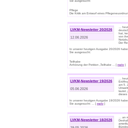
Sie ausgesucht:
Pflege
Die Kritik am Entwurf eines Pflegeneuordnung
… heute
LVKM-Newsletter 20/2026
deutsch
hat, k
von ih
12.06.2026
Notizb
Der Re
In unserer heutigen Ausgabe 20/2026 habe
Sie ausgesucht:
Teilhabe
Anhörung der Petition „Teilhabe ... [
mehr
]
… heute
LVKM-Newsletter 19/2026
Eröffn
am 5. 
Umwelt“
05.06.2026
lautet
dieses
In unserer heutigen Ausgabe 19/2026 habe
Sie ausgesucht: ... [
mehr
]
… an m
LVKM-Newsletter 18/2026
Deshal
amerik
Bürokra
29.05.2026