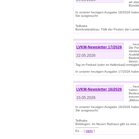
wir als
Bürok
In unserer heutigen Ausgabe 18/2026 habe
Sie ausgesucht:
Teilhabe
Bürokratieabbau: Fällt der Posten der Land
… heut
LVKM-Newsletter 17/2026
Die Fr
mindes
Ausbild
22.05.2026
Bäderbe
davon.
Tag im Freibad (oder im Hallenbad) ermöglic
In unserer heutigen Ausgabe 17/2026 haben
… heute
LVKM-Newsletter 16/2026
haben 
Bedeut
erinner
15.05.2026
„Bildun
In unserer heutigen Ausgabe 16/2026 habe
Sie ausgesucht:
Teilhabe
Böblingen: Im Neuen Rathaus gibt es eine „Toi
-------------------------
Es ... [
mehr
]