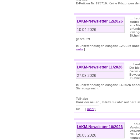
E-Petition Nr. 195716: Keine Kürzungen der E
… heute
LVKM-Newsletter 12/2026
zurück
aus Ma
erfund
10.04.2026
Zwar ga
Sicher
geschützt ...
In unserer heutigen Ausgabe 12/2026 haben
mehr
]
… heute
LVKM-Newsletter 11/2026
Die Ide
Ziel is
Bewuss
27.03.2026
„Bühne 
In unserer heutigen Ausgabe 11/2026 habe
Sie ausgesucht:
Teilhabe
Dank der neuen „Toilette für alle“ auf der Ess
-------------------------
Die ... [
mehr
]
… heute
LVKM-Newsletter 10/2026
Verein
Vollve
Glücks
20.03.2026
kennze