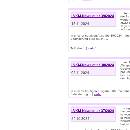
… heut
LVKM-Newsletter 39/2024
der Sa
werden
etwas 
15.11.2024
Tags de
sich d
In unserer heutigen Ausgabe 39/2024 habe
Behinderung ausgesucht ...
Teilhabe ... [
mehr
]
… ein 
LVKM-Newsletter 38/2024
„Weltpu
Gesine
hat und
08.11.2024
heute 
dem App
….
In unserer heutigen Ausgabe 38/2024 habe
Behinderung ... [
mehr
]
… verg
LVKM-Newsletter 37/2024
Langens
verwen
sowohl
24.10.2024
ziemlic
haben