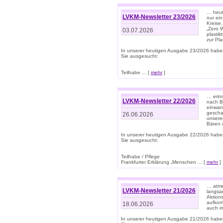
… heute
LVKM-Newsletter 23/2026
nur ein
Kreise
„Zero 
03.07.2026
plastik
zur Pla
In unserer heutigen Ausgabe 23/2026 habe
Sie ausgesucht:
Teilhabe ... [
mehr
]
… erin
LVKM-Newsletter 22/2026
nach B
einwan
gescha
26.06.2026
unsere
Bären a
In unserer heutigen Ausgabe 22/2026 habe
Sie ausgesucht:
Teilhabe / Pflege
Frankfurter Erklärung „Menschen ... [
mehr
]
… atme
LVKM-Newsletter 21/2026
langsa
Aktion
aufkom
18.06.2026
auch i
In unserer heutigen Ausgabe 21/2026 habe