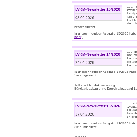
… am h
LVKM-Newsletter 15/2026
zweite
heutige
Abdul R
08.05.2026
Esel f
sind a
besser zurecht.
In unserer heutigen Ausgabe 15/2026 haben
mehr
]
… erin
LVKM-Newsletter 14/2026
Natursc
Europa
immate
24.04.2026
Europa
In unserer heutigen Ausgabe 14/2026 habe
Sie ausgesucht:
Teilhabe / Antidiskriminierung
Bürokratieabbau ohne Demokratieabbau! Land
… heut
LVKM-Newsletter 13/2026
„Weltta
Erbkran
betroff
17.04.2026
unter d
In unserer heutigen Ausgabe 13/2026 habe
Sie ausgesucht:
Teilhabe