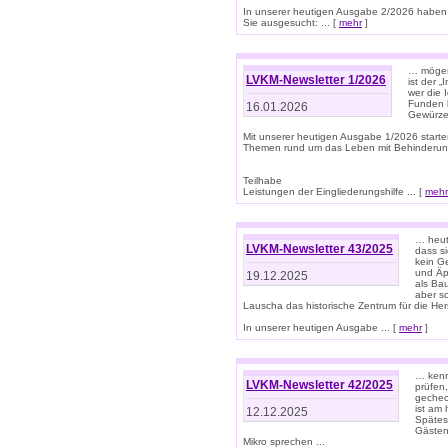
In unserer heutigen Ausgabe 2/2026 haben
Sie ausgesucht: ... [
mehr
]
… mögen 
LVKM-Newsletter 1/2026
ist der 
wer die 
Funden b
16.01.2026
Gewürze 
Mit unserer heutigen Ausgabe 1/2026 starte
Themen rund um das Leben mit Behinderun
Teilhabe
Leistungen der Eingliederungshilfe ... [
mehr
… heut
LVKM-Newsletter 43/2025
dass s
kein G
und Äp
19.12.2025
als Bau
aber sc
Lauscha das historische Zentrum für die He
In unserer heutigen Ausgabe ... [
mehr
]
… kenn
LVKM-Newsletter 42/2025
prüfen
gechec
ist am
12.12.2025
Spätest
Gästen 
Mikro sprechen ...