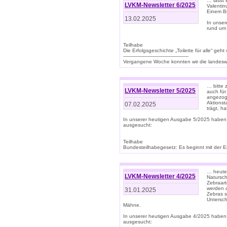
… lasst 
LVKM-Newsletter 6/2025
Valentin
Einem B
13.02.2025
In unse
rund um
Teilhabe
Die Erfolgsgeschichte „Toilette für alle“ geht
-------------------------------------------
Vergangene Woche konnten wir die landeswe
… bitte 
LVKM-Newsletter 5/2025
auch für
angezoge
Aktionst
07.02.2025
trägt, h
In unserer heutigen Ausgabe 5/2025 haben
ausgesucht:
Teilhabe
Bundesteilhabegesetz: Es beginnt mit der Erm
… heute 
LVKM-Newsletter 4/2025
Natursch
Zebraart
werden d
31.01.2025
Zebras s
Untersch
Mähne.
In unserer heutigen Ausgabe 4/2025 haben
ausgesucht: