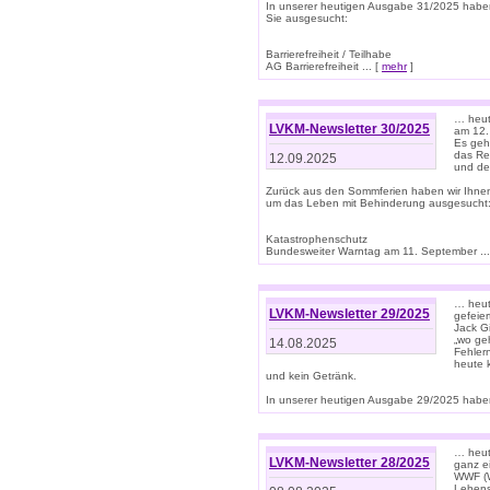
In unserer heutigen Ausgabe 31/2025 habe
Sie ausgesucht:
Barrierefreiheit / Teilhabe
AG Barrierefreiheit ... [
mehr
]
… heut
LVKM-Newsletter 30/2025
am 12.
Es geh
das Rec
12.09.2025
und de
Zurück aus den Sommferien haben wir Ihne
um das Leben mit Behinderung ausgesucht
Katastrophenschutz
Bundesweiter Warntag am 11. September ...
… heute
LVKM-Newsletter 29/2025
gefeie
Jack Gi
„wo ge
14.08.2025
Fehler
heute 
und kein Getränk.
In unserer heutigen Ausgabe 29/2025 haben
… heute
LVKM-Newsletter 28/2025
ganz e
WWF (W
Lebens