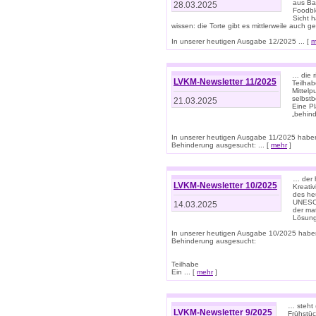
aus Ba
28.03.2025
Foodbl
Sicht h
wissen: die Torte gibt es mittlerweile auch g
In unserer heutigen Ausgabe 12/2025 ... [
m
… die r
LVKM-Newsletter 11/2025
Teilha
Mittelp
selbstb
21.03.2025
Eine Pl
„behind
In unserer heutigen Ausgabe 11/2025 habe
Behinderung ausgesucht: ... [
mehr
]
… der 
LVKM-Newsletter 10/2025
Kreati
des heu
UNESCO 
14.03.2025
der ma
Lösung
In unserer heutigen Ausgabe 10/2025 habe
Behinderung ausgesucht:
Teilhabe
Ein ... [
mehr
]
… steht 
LVKM-Newsletter 9/2025
Frühstüc