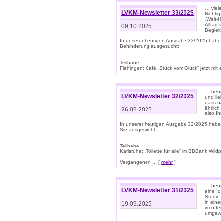
… viel
LVKM-Newsletter 33/2025
Richti
„Welt-
Alltag
09.10.2025
Beglei
In unserer heutigen Ausgabe 33/2025 habe
Behinderung ausgesucht:
Teilhabe
Flehingen: Café „Stück vom Glück“ jetzt mit ein
… heut
LVKM-Newsletter 32/2025
und lie
dass n
ährlich
26.09.2025
also Ih
In unserer heutigen Ausgabe 32/2025 habe
Sie ausgesucht:
Teilhabe
Karlsruhe: „Toilette für alle“ im BBBank Wildp
--------------------------------------
Vergangenen ... [
mehr
]
… heute
LVKM-Newsletter 31/2025
eine I
Studio
in ein
19.09.2025
im öff
umgew