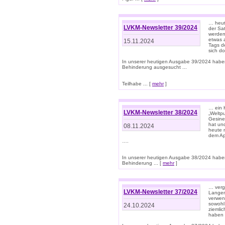
… heut
LVKM-Newsletter 39/2024
der Sa
werden
etwas 
15.11.2024
Tags de
sich d
In unserer heutigen Ausgabe 39/2024 habe
Behinderung ausgesucht ...
Teilhabe ... [
mehr
]
… ein 
LVKM-Newsletter 38/2024
„Weltpu
Gesine
hat und
08.11.2024
heute 
dem App
….
In unserer heutigen Ausgabe 38/2024 habe
Behinderung ... [
mehr
]
… verg
LVKM-Newsletter 37/2024
Langens
verwen
sowohl
24.10.2024
ziemlic
haben