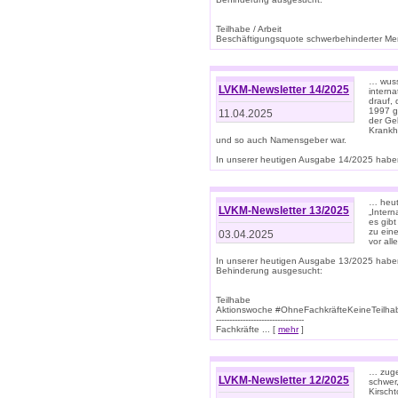
Teilhabe / Arbeit
Beschäftigungsquote schwerbehinderter Mens
… wuss
LVKM-Newsletter 14/2025
intern
drauf, 
1997 gi
11.04.2025
der Geb
Krankhe
und so auch Namensgeber war.
In unserer heutigen Ausgabe 14/2025 haben
… heut
LVKM-Newsletter 13/2025
„Intern
es gibt
zu eine
03.04.2025
vor all
In unserer heutigen Ausgabe 13/2025 habe
Behinderung ausgesucht:
Teilhabe
Aktionswoche #OhneFachkräfteKeineTeilh
---------------------------------
Fachkräfte ... [
mehr
]
… zuge
LVKM-Newsletter 12/2025
schwer
Kirscht