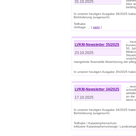
überre
31.10.2025
Idee w
befähi
In unserer heutigen Ausgabe 36/2025 habe
Behinderung ausgesucht:
Teilhabe
Umfrage: ... [
mehr
]
… heute
LVKM-Newsletter 35/2025
bundesw
50. Jah
Meilen
23.10.2025
Situati
unsicht
mangelnde finanzielle Absicherung der pfleg
In unserer heutigen Ausgabe 35/2025 haben
… wuss
LVKM-Newsletter 34/2025
schnel
abfalle
an die 
17.10.2025
wenn s
In unserer heutigen Ausgabe 34/2025 habe
Behinderung ausgesucht:
Teilhabe / Katastrophenschutz
inklusive Katastrophenvorsorge: Landesregie