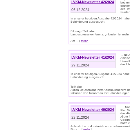
LVKM-Newsletter 42/2024
beginn
gestern
der Hof
06.12.2024
würden
In unserer heutigen Ausgabe 42/2024 habe
Behinderung ausgesucht:
Bildung / Teilhabe
Landespressekonferenz: „Inklusion ist mehr 
-------------------------------------------
Am ... [
mehr
]
… heute
LVKM-Newsletter 41/2024
Ameise
Umwelt
das Übe
29.11.2024
In unserer heutigen Ausgabe 41/2024 habe
Behinderung ausgesucht ...
Teilhabe
Aktion Deutschland hilft: Abschlussberic
Inklusion von Menschen mit Behinderungen (P
… „San
LVKM-Newsletter 40/2024
Klar, 
das die
„Gute-
22.11.2024
Geburt
hatte 
Adlershof – und natürlich nur in schwarz-w
Figur ... [
mehr
]