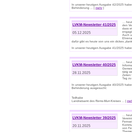
In unserer heutigen Ausgabe 42/2025 habe
Behinderung ... [
mehr
]
… heute
LVKM-Newsletter 41/2025
den Ver
dass et
engagie
05.12.2025
Auch u
Ehrena
dafür gibt es heute von uns ein dickes „dank
In unserer heutigen Ausgabe 41/2025 haben 
… heute
LVKM-Newsletter 40/2025
Informa
Gemein
tätig w
28.11.2025
Zeiten 
Tag zu
In unserer heutigen Ausgabe 40/2025 habe
Behinderung ausgesucht:
Teilhabe
Landratsamt des Rems-Murr-Kreises ... [
me
… heute
LVKM-Newsletter 39/2025
Verein
Fernse
Kommun
20.11.2025
von Fe
Themen 