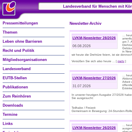
Landesverband für Menschen mit Kör
Pressemitteilungen
Newsletter-Archiv
Themen
… heute
LVKM-Newsletter 28/2026
amerik
Leben ohne Barrieren
am 7. 
Drehtür
06.08.2026
Gebäud
Recht und Politik
in New
wir heute die Drehtüre feiern, ist sie dennoch
Mitgliedsorganisationen
Versüßen Sie sich also heute ... [
mehr
]
Landesverband
… heut
EUTB-Stellen
LVKM-Newsletter 27/2026
Aktions
Arbeit
öffentl
31.07.2026
Publikationen
Ertrin
In unserer heutigen Ausgabe 27/2026 habe
Zum Reinhören
Sie ausgesucht:
Downloads
Teilhabe / Freizeit
Gemeinsam in Bewegung: 24-Stunden-Rollstu
Termine
Links
… heut
LVKM-Newsletter 26/2026
ausgere
aber s