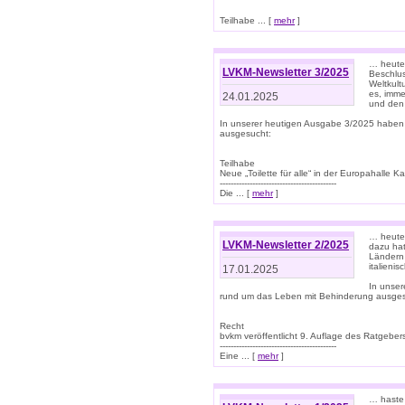
Teilhabe ... [
mehr
]
… heute 
LVKM-Newsletter 3/2025
Beschlu
Weltkult
es, imme
24.01.2025
und den 
In unserer heutigen Ausgabe 3/2025 haben
ausgesucht:
Teilhabe
Neue „Toilette für alle“ in der Europahalle Ka
-------------------------------------------
Die ... [
mehr
]
… heute 
LVKM-Newsletter 2/2025
dazu hat
Ländern 
italieni
17.01.2025
In unse
rund um das Leben mit Behinderung ausges
Recht
bvkm veröffentlicht 9. Auflage des Ratgeb
-------------------------------------------
Eine ... [
mehr
]
… haste 