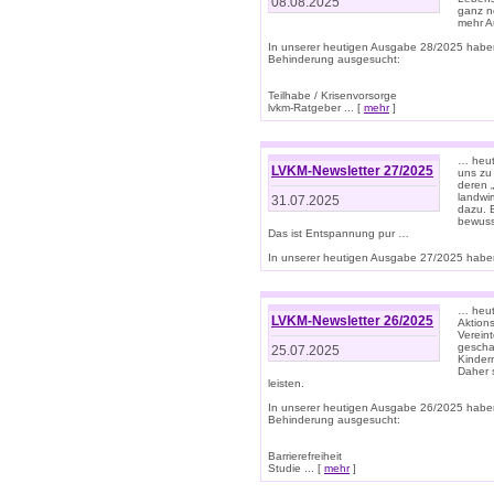
08.08.2025
ganz n
mehr A
In unserer heutigen Ausgabe 28/2025 habe
Behinderung ausgesucht:
Teilhabe / Krisenvorsorge
lvkm-Ratgeber ... [
mehr
]
… heut
LVKM-Newsletter 27/2025
uns zu
deren „
landwi
31.07.2025
dazu. E
bewusst
Das ist Entspannung pur …
In unserer heutigen Ausgabe 27/2025 haben
… heute
LVKM-Newsletter 26/2025
Aktion
Verein
gescha
25.07.2025
Kinder
Daher s
leisten.
In unserer heutigen Ausgabe 26/2025 habe
Behinderung ausgesucht:
Barrierefreiheit
Studie ... [
mehr
]