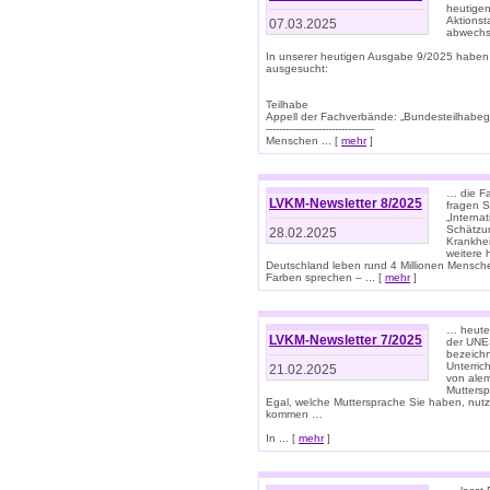
heutigen
Aktionst
07.03.2025
abwechs
In unserer heutigen Ausgabe 9/2025 haben
ausgesucht:
Teilhabe
Appell der Fachverbände: „Bundesteilhabeg
---------------------------------
Menschen ... [
mehr
]
… die Fa
LVKM-Newsletter 8/2025
fragen S
„Interna
Schätzun
28.02.2025
Krankhei
weitere 
Deutschland leben rund 4 Millionen Mensche
Farben sprechen – ... [
mehr
]
… heute 
LVKM-Newsletter 7/2025
der UNE
bezeichn
Unterric
21.02.2025
von alem
Muttersp
Egal, welche Muttersprache Sie haben, nutz
kommen …
In ... [
mehr
]