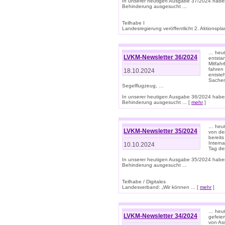
In unserer heutigen Ausgabe 37/2024 habe
Behinderung ausgesucht ...
Teilhabe I
Landesregierung veröffentlicht 2. Aktionsplan
… heute
LVKM-Newsletter 36/2024
entsta
Mitfah
fahren
18.10.2024
entste
Sachen
Segelflugzeug, …
In unserer heutigen Ausgabe 36/2024 habe
Behinderung ausgesucht ... [
mehr
]
… heute
LVKM-Newsletter 35/2024
von den
bereits
Interna
10.10.2024
Tag de
In unserer heutigen Ausgabe 35/2024 habe
Behinderung ausgesucht ...
Teilhabe / Digitales
Landesverband: „Wir können ... [
mehr
]
… heut
LVKM-Newsletter 34/2024
gefeier
von Ass