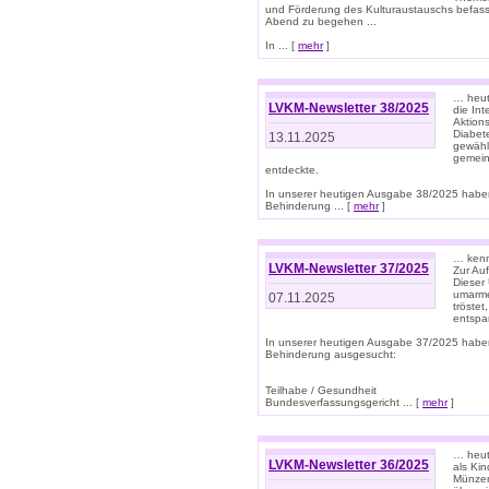
und Förderung des Kulturaustauschs befasse
Abend zu begehen ...
In ... [
mehr
]
… heut
LVKM-Newsletter 38/2025
die In
Aktions
Diabet
13.11.2025
gewählt
gemein
entdeckte.
In unserer heutigen Ausgabe 38/2025 habe
Behinderung ... [
mehr
]
… kenne
LVKM-Newsletter 37/2025
Zur Au
Dieser 
umarme
07.11.2025
tröste
entspa
In unserer heutigen Ausgabe 37/2025 habe
Behinderung ausgesucht:
Teilhabe / Gesundheit
Bundesverfassungsgericht ... [
mehr
]
… heute
LVKM-Newsletter 36/2025
als Kin
Münzen