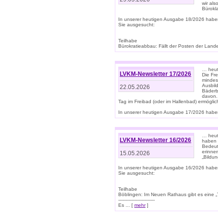
wir als
Bürok
In unserer heutigen Ausgabe 18/2026 habe
Sie ausgesucht:
Teilhabe
Bürokratieabbau: Fällt der Posten der Land
… heut
LVKM-Newsletter 17/2026
Die Fr
mindes
Ausbild
22.05.2026
Bäderbe
davon.
Tag im Freibad (oder im Hallenbad) ermöglic
In unserer heutigen Ausgabe 17/2026 haben
… heute
LVKM-Newsletter 16/2026
haben 
Bedeut
erinner
15.05.2026
„Bildun
In unserer heutigen Ausgabe 16/2026 habe
Sie ausgesucht:
Teilhabe
Böblingen: Im Neuen Rathaus gibt es eine „Toi
-------------------------
Es ... [
mehr
]