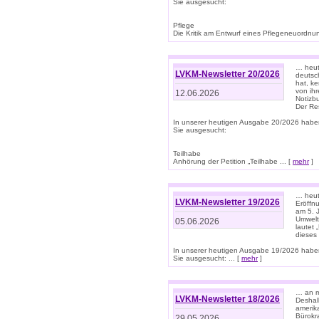
Sie ausgesucht:
Pflege
Die Kritik am Entwurf eines Pflegeneuordnung
… heute
LVKM-Newsletter 20/2026
deutsch
hat, k
von ih
12.06.2026
Notizb
Der Re
In unserer heutigen Ausgabe 20/2026 habe
Sie ausgesucht:
Teilhabe
Anhörung der Petition „Teilhabe ... [
mehr
]
… heute
LVKM-Newsletter 19/2026
Eröffn
am 5. 
Umwelt“
05.06.2026
lautet
dieses
In unserer heutigen Ausgabe 19/2026 habe
Sie ausgesucht: ... [
mehr
]
… an m
LVKM-Newsletter 18/2026
Deshal
amerik
Bürokra
29.05.2026