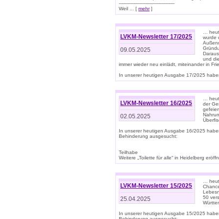
--------------------------------------
Weil ... [
mehr
]
… heut
LVKM-Newsletter 17/2025
wurde 
Außenm
Gründu
09.05.2025
Daraus
und di
immer wieder neu einlädt, miteinander in Fri
In unserer heutigen Ausgabe 17/2025 haben 
… heute
LVKM-Newsletter 16/2025
der Ge
gefeie
Nahrun
02.05.2025
Überfi
In unserer heutigen Ausgabe 16/2025 habe
Behinderung ausgesucht:
Teilhabe
Weitere „Toilette für alle“ in Heidelberg erö
… heute
LVKM-Newsletter 15/2025
Chance
Lebesn
50 ver
25.04.2025
Württem
In unserer heutigen Ausgabe 15/2025 habe
Behinderung ausgesucht: