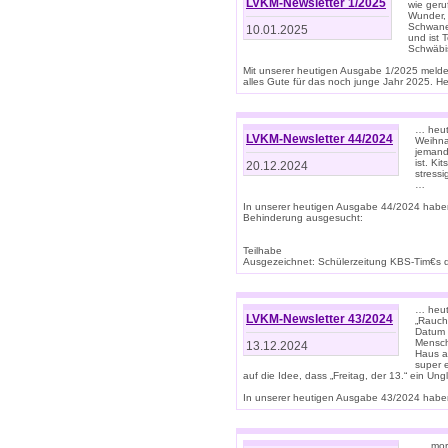
LVKM-Newsletter 1/2025
wie geru
Wunder, 
Schwanen
10.01.2025
und ist 
Schwäbi
Mit unserer heutigen Ausgabe 1/2025 meld
alles Gute für das noch junge Jahr 2025. H
… heute
LVKM-Newsletter 44/2024
Weihna
jemand
ist. K
20.12.2024
stress
…
In unserer heutigen Ausgabe 44/2024 habe
Behinderung ausgesucht:
Teilhabe
Ausgezeichnet: Schülerzeitung KBS-Tim€s de
… heute
LVKM-Newsletter 43/2024
„Rauch
Datum 
Mensch
13.12.2024
Haus au
super 
auf die Idee, dass „Freitag, der 13.“ ein Un
In unserer heutigen Ausgabe 43/2024 haben 
… „mor