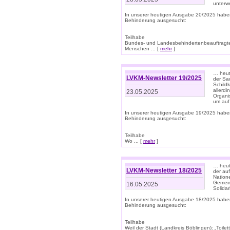
unterwe
In unserer heutigen Ausgabe 20/2025 habe
Behinderung ausgesucht:
Teilhabe
Bundes- und Landesbehindertenbeauftragte:
Menschen ... [
mehr
]
… heute
LVKM-Newsletter 19/2025
der Sau
Schild
allerd
23.05.2025
Organi
um auf
In unserer heutigen Ausgabe 19/2025 habe
Behinderung ausgesucht:
Teilhabe
Wo ... [
mehr
]
… heut
LVKM-Newsletter 18/2025
der au
Nation
Gemeins
16.05.2025
Solidar
In unserer heutigen Ausgabe 18/2025 habe
Behinderung ausgesucht:
Teilhabe
Weil der Stadt (Landkreis Böblingen): „Toilette