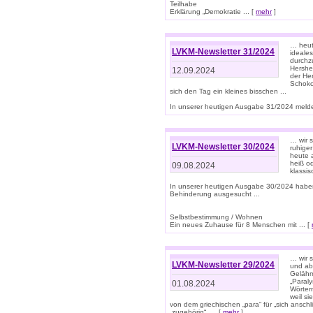
Teilhabe
Erklärung „Demokratie ... [
mehr
]
… heute
LVKM-Newsletter 31/2024
ideale
durchzu
Hershe
12.09.2024
der He
Schoko
sich den Tag ein kleines bisschen ...
In unserer heutigen Ausgabe 31/2024 melde
… wir 
LVKM-Newsletter 30/2024
ruhige
heute 
heiß od
09.08.2024
klassi
In unserer heutigen Ausgabe 30/2024 habe
Behinderung ausgesucht ...
Selbstbestimmung / Wohnen
Ein neues Zuhause für 8 Menschen mit ... [
… wir s
LVKM-Newsletter 29/2024
und ab 
Gelähm
„Paral
01.08.2024
Wörtern
weil si
von dem griechischen „para“ für „sich anschl
„zugehörig“, ... [
mehr
]