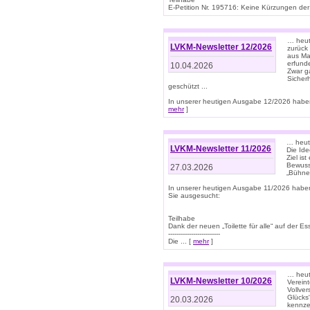
E-Petition Nr. 195716: Keine Kürzungen der E
… heute
LVKM-Newsletter 12/2026
zurück
aus Ma
erfund
10.04.2026
Zwar ga
Sicher
geschützt ...
In unserer heutigen Ausgabe 12/2026 haben
mehr
]
… heute
LVKM-Newsletter 11/2026
Die Ide
Ziel is
Bewuss
27.03.2026
„Bühne 
In unserer heutigen Ausgabe 11/2026 habe
Sie ausgesucht:
Teilhabe
Dank der neuen „Toilette für alle“ auf der Ess
-------------------------
Die ... [
mehr
]
… heute
LVKM-Newsletter 10/2026
Verein
Vollve
Glücks
20.03.2026
kennze