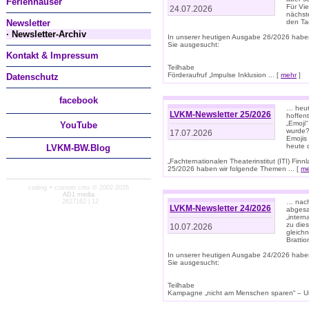
Ferienhäuser
Für Vi
24.07.2026
nächst
Newsletter
den T
· Newsletter-Archiv
In unserer heutigen Ausgabe 26/2026 habe
Sie ausgesucht:
Kontakt & Impressum
Teilhabe
Förderaufruf „Impulse Inklusion ... [
mehr
]
Datenschutz
facebook
… heut
LVKM-Newsletter 25/2026
hoffent
„Emoji“
You
Tube
wurde?
17.07.2026
Emojis 
heute 
LVKM-BW.Blog
„Fachternationalen Theaterinstitut (ITI) Fi
25/2026 haben wir folgende Themen ... [
me
coding + custom cms © 2002-2026
AD1 media
· 2627162 | 12
… nach
LVKM-Newsletter 24/2026
abgesag
„intern
zu dies
10.07.2026
gleich
Brattio
In unserer heutigen Ausgabe 24/2026 habe
Sie ausgesucht:
Teilhabe
Kampagne „nicht am Menschen sparen“ – Un