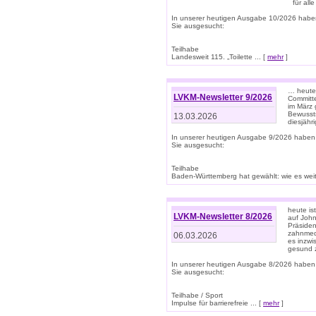
für all
In unserer heutigen Ausgabe 10/2026 habe
Sie ausgesucht:
Teilhabe
Landesweit 115. „Toilette ... [
mehr
]
… heute 
LVKM-Newsletter 9/2026
Committe
im März 
Bewussts
13.03.2026
diesjähr
In unserer heutigen Ausgabe 9/2026 haben
Sie ausgesucht:
Teilhabe
Baden-Württemberg hat gewählt: wie es weite
heute is
LVKM-Newsletter 8/2026
auf Joh
Präsiden
zahnmedi
06.03.2026
es inzwi
gesund z
In unserer heutigen Ausgabe 8/2026 haben
Sie ausgesucht:
Teilhabe / Sport
Impulse für barrierefreie ... [
mehr
]