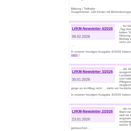
Bildung / Teilhabe
Ausgebremst: 146 Kinder mit Behinderungen
… für Kl
LVKM-Newsletter 4/2026
„Tag des
kalten T
Heizung 
06.02.2026
Beitrag 
nicht um
…
In unserer heutigen Ausgabe 4/2026 haben 
mehr
]
… die Ve
LVKM-Newsletter 3/2026
ausgeruf
Landwirt
und halt
30.01.2026
Pflegend
vergleic
ginge es im Alltag nicht … dafür ein herzlich
In unserer heutigen Ausgabe 3/2026 haben 
… der In
LVKM-Newsletter 2/2026
Wahl mit
wird si
angewend
23.01.2026
vorüberg
solche S
gebrauchen ...