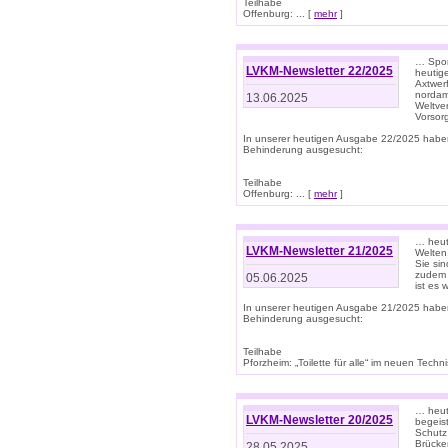
Teilhabe
Offenburg: ... [
mehr
]
… Spor
LVKM-Newsletter 22/2025
heutig
Axtwer
nordame
13.06.2025
Weltve
Vorsor
In unserer heutigen Ausgabe 22/2025 habe
Behinderung ausgesucht:
Teilhabe
Offenburg: ... [
mehr
]
… heute
LVKM-Newsletter 21/2025
Welten
Sie sin
zudem 
05.06.2025
ist es 
In unserer heutigen Ausgabe 21/2025 habe
Behinderung ausgesucht:
Teilhabe
Pforzheim: „Toilette für alle“ im neuen Techni
… heute
LVKM-Newsletter 20/2025
begeis
Schutz
Brücken
28.05.2025