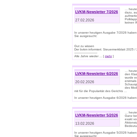
… heute 
LVKM-Newsletter 7/2026
dazu, au
aufmerks
Polklapp
27.02.2026
keinen W
In unserer heutigen Ausgabe 7/2026 haben
Sie ausgesucht:
Gut zu wissen
Der bvkm informiert: Steuermerkblatt 2025 /
-------------------------
Alle Jahre wieder ... [
mehr
]
… heute 
LVKM-Newsletter 6/2026
den Klas
wurde es
erstmals
20.02.2026
Schauspi
des Mode
mit für die Popularität des Gerichts …
In unserer heutigen Ausgabe 6/2026 haben 
… heute 
LVKM-Newsletter 5/2026
Ganz bew
exakt vo
Aktionst
13.02.2026
Bedeutun
In unserer heutigen Ausgabe 5/2026 haben
Sie ausgesucht: