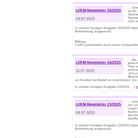
… höre
LVKM-Newsletter 25/2025
ist der
Stimme
Nachwe
18.07.2025
nicht 
In unserer heutigen Ausgabe 25/2025 habe
Behinderung ausgesucht:
Bildung
1.440 Lehrerstellen durch einen Computerfeh
… die 
LVKM-Newsletter 24/2025
jedes 
Tietz i
techni
11.07.2025
„Zeit 
Münche
um Kunden bei Bedarf zu unterstützen. So 
In unserer heutigen Ausgabe 24/2025 ... [
m
… heute
LVKM-Newsletter 23/2025
von uns
Lewis C
Kaninc
04.07.2025
Das Kin
Veröff
In unserer heutigen Ausgabe 23/2025 habe
Behinderung ausgesucht: