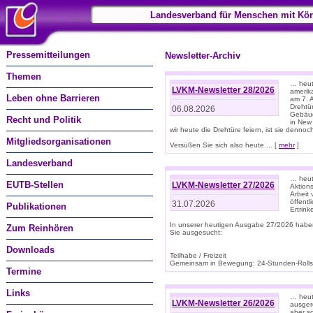
Landesverband für Menschen mit Kör
Pressemitteilungen
Newsletter-Archiv
Themen
… heute
LVKM-Newsletter 28/2026
amerik
Leben ohne Barrieren
am 7. 
Drehtür
06.08.2026
Gebäud
Recht und Politik
in New
wir heute die Drehtüre feiern, ist sie dennoch
Mitgliedsorganisationen
Versüßen Sie sich also heute ... [
mehr
]
Landesverband
… heut
EUTB-Stellen
LVKM-Newsletter 27/2026
Aktions
Arbeit
öffentl
31.07.2026
Publikationen
Ertrin
In unserer heutigen Ausgabe 27/2026 habe
Zum Reinhören
Sie ausgesucht:
Downloads
Teilhabe / Freizeit
Gemeinsam in Bewegung: 24-Stunden-Rollstu
Termine
Links
… heut
LVKM-Newsletter 26/2026
ausgere
aber s