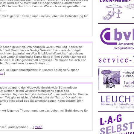
ele ist auch die Aussicht auf die beginnenden Sommerferien
e Woche ein Grund zur Freude. Wie auch immer, genießen Sie
ag …
n wir folgende Themen rund um das Leben mit Behinderung für
e schon gelächelt? Am heutigen „Welt-Emoji-Tag“ haben sie
lich viel Grund für ein Smiley. Wussten Sie, dass der Begriff
 sich vom japanischen Wort für „Bildschriftzeichen“ abgeleitet
 Der Japaner Shigetaka Kurita hatte in den 1990er Jahren die
für eine Telefongesellschaft entwickelt . Versüßen Sie sich also
den Tag und verschicken Smileys ...
nnland. or Tagundnachtgleiche In unserer heutigen Ausgabe
hr
]
dem aufgrund der Hitzewelle derzeit viele Sommerfeste
t werden, feiern wir heute wenigstens digital den
ationalen Tag des Teddybär-Picknicks“. Eine verlässliche Theorie
em Tag gibt es nicht. Vielleicht geht der Tag zurück auf das
namige Kinderlied des US-amerikanischen Komponisten John
n.
n wir folgende Themen rund um das Leben mit Behinderung für
ser Landesverband ... [
mehr
]