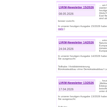
… am h
LVKM-Newsletter 15/2026
zweite
heutige
Abdul R
08.05.2026
Esel f
sind a
besser zurecht.
In unserer heutigen Ausgabe 15/2026 haben
mehr
]
… erin
LVKM-Newsletter 14/2026
Natursc
Europa
immate
24.04.2026
Europa
In unserer heutigen Ausgabe 14/2026 habe
Sie ausgesucht:
Teilhabe / Antidiskriminierung
Bürokratieabbau ohne Demokratieabbau! Land
… heut
LVKM-Newsletter 13/2026
„Weltta
Erbkran
betroff
17.04.2026
unter d
In unserer heutigen Ausgabe 13/2026 habe
Sie ausgesucht:
Teilhabe