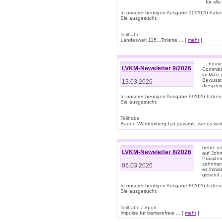
für all
In unserer heutigen Ausgabe 10/2026 habe
Sie ausgesucht:
Teilhabe
Landesweit 115. „Toilette ... [
mehr
]
… heute 
LVKM-Newsletter 9/2026
Committe
im März 
Bewussts
13.03.2026
diesjähr
In unserer heutigen Ausgabe 9/2026 haben
Sie ausgesucht:
Teilhabe
Baden-Württemberg hat gewählt: wie es weite
heute is
LVKM-Newsletter 8/2026
auf Joh
Präsiden
zahnmedi
06.03.2026
es inzwi
gesund z
In unserer heutigen Ausgabe 8/2026 haben
Sie ausgesucht:
Teilhabe / Sport
Impulse für barrierefreie ... [
mehr
]