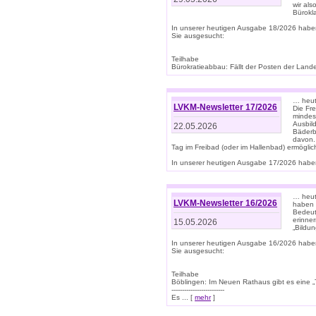
wir als
Bürok
In unserer heutigen Ausgabe 18/2026 habe
Sie ausgesucht:
Teilhabe
Bürokratieabbau: Fällt der Posten der Land
… heut
LVKM-Newsletter 17/2026
Die Fr
mindes
Ausbild
22.05.2026
Bäderbe
davon.
Tag im Freibad (oder im Hallenbad) ermöglic
In unserer heutigen Ausgabe 17/2026 haben
… heute
LVKM-Newsletter 16/2026
haben 
Bedeut
erinner
15.05.2026
„Bildun
In unserer heutigen Ausgabe 16/2026 habe
Sie ausgesucht:
Teilhabe
Böblingen: Im Neuen Rathaus gibt es eine „Toi
-------------------------
Es ... [
mehr
]