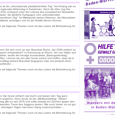
 ist der „internationale plastiktütenfreie Tag“. Am Anfang war es
 regionaler Aktionstag in Katalonien. Doch die Idee zog ihre
. 2011 entstand unter der Leitung des europäischen Netzwerks
Waste“ die jährliche Kampagne zum „internationalen
tütenfreien Tag“. Im Mittelpunkt stehen Aktionen, die Alternativen
stiktüte aufzeigen und so als Vorbild dienen können.
n wir folgende Themen rund um das Leben mit Behinderung für
nern Sie sich noch an den Braunbär Bruno, der 2006 einfach so
ayern einwanderte? In Erinnerung an Bruno, der von Italien aus
derte, wurde der heutige bundesweite „Bärengedenktag“
ffen. Lehnen wir uns also heute zurück und hoffen, dass wir in
m Alltag keinem Braunbär begegnen oder uns jemand einen
ufbindet ...
n wir folgende Themen rund um das Leben mit Behinderung für
n Sie heute einfach mal durch und lassen den Tag ganz
m angehen, denn heute ist der „Weltbummeltag“. Diesen
stag gibt es seit 1979 und sollte damals ein Zeichen gegen den
menden Trend des Joggens setzen. Wie auch immer, es tut gut,
n stressigen Tagen mal einen Gang runterzuschalten ...
n wir folgende Themen rund um das Leben mit Behinderung für