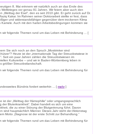
eutigen 8. Mai erinnern wir natürlich auch an das Ende des
n Weltkrieges vor genau 81 Jahren. Wir feiern aber auch den
n „Welttag der Esel“, den es seit 2010 gibt. Er geht zurück auf Dr.
aziq Kakar. Im Rahmen seiner Doktorarbeit stellte er fest, dass
leißiger und widerstandsfähiger gegenüber dem trockenen Klima
ls Kamele. Auch mit den harten Arbeitsbedingungen kommen sie
 wir folgende Themen rund um das Leben mit Behinderung ... [
nern Sie sich noch an den Spruch „Mosttrinker sind
hützer“? Heute ist der „internationale Tag der Streuobstwiese in
“. Seit ein paar Jahren zählen die Streuobstwiesen im
riellen Kulturerbe – und wir in Baden-Württemberg leben in
s größter Streuobstlandschaft.
n wir folgende Themen rund um das Leben mit Behinderung für
esweites Bündnis fordert weiterhin ... [
mehr
]
e ist der „Welttag der Hämophilie“ oder umgangssprachlich
g der Bluterkrankheit“. Dabei handelt es sich um eine
kheit, die zu einer Störung der Blutgerinnung führt. Davon
en sind hauptsächlich Männer. Dieses Jahr steht der Aktionstag
em Motto „Diagnose ist der erste Schritt zur Behandlung.“
n wir folgende Themen rund um das Leben mit Behinderung für