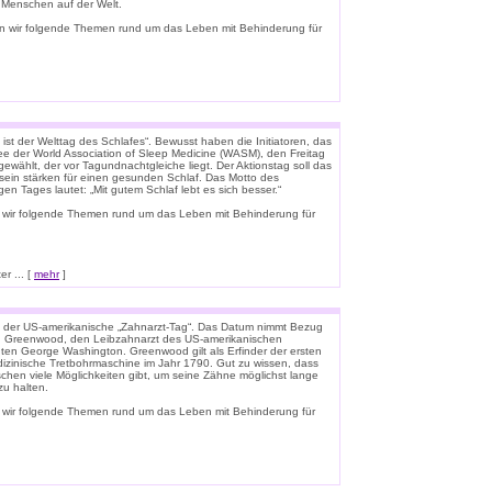
e Menschen auf der Welt.
n wir folgende Themen rund um das Leben mit Behinderung für
ist der Welttag des Schlafes“. Bewusst haben die Initiatoren, das
e der World Association of Sleep Medicine (WASM), den Freitag
gewählt, der vor Tagundnachtgleiche liegt. Der Aktionstag soll das
ein stärken für einen gesunden Schlaf. Das Motto des
igen Tages lautet: „Mit gutem Schlaf lebt es sich besser.“
 wir folgende Themen rund um das Leben mit Behinderung für
r ... [
mehr
]
t der US-amerikanische „Zahnarzt-Tag“. Das Datum nimmt Bezug
n Greenwood, den Leibzahnarzt des US-amerikanischen
ten George Washington. Greenwood gilt als Erfinder der ersten
zinische Tretbohrmaschine im Jahr 1790. Gut zu wissen, dass
schen viele Möglichkeiten gibt, um seine Zähne möglichst lange
u halten.
 wir folgende Themen rund um das Leben mit Behinderung für