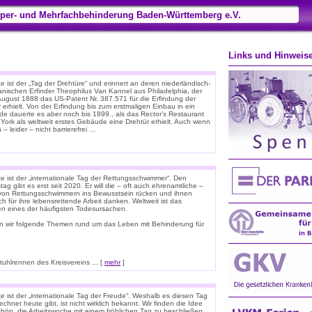
per- und Mehrfachbehinderung Baden-Württemberg e.V.
Links und Hinweis
 ist der „Tag der Drehtüre“ und erinnert an deren niederländisch-
anischen Erfinder Theophilus Van Kannel aus Philadelphia, der
August 1888 das US-Patent Nr. 387.571 für die Erfindung der
 erhielt. Von der Erfindung bis zum erstmaligen Einbau in ein
e dauerte es aber noch bis 1899., als das Rector’s Restaurant
 York als weltweit erstes Gebäude eine Drehtür erhielt. Auch wenn
 – leider – nicht barrierefrei …
e ist der „internationale Tag der Rettungsschwimmer“. Den
tag gibt es erst seit 2020. Er will die – oft auch ehrenamtliche –
 von Rettungsschwimmern ins Bewusstsein rücken und ihnen
ich für ihre lebensrettende Arbeit danken. Weltweit ist das
ken eines der häufigsten Todesursachen.
n wir folgende Themen rund um das Leben mit Behinderung für
hlrennen des Kreisvereins ... [
mehr
]
e ist der „internationale Tag der Freude“. Weshalb es diesen Tag
chnet heute gibt, ist nicht wirklich bekannt. Wir finden die Idee
chön, die Arbeitswoche mit einem fröhlichen Tag zu beschließen.