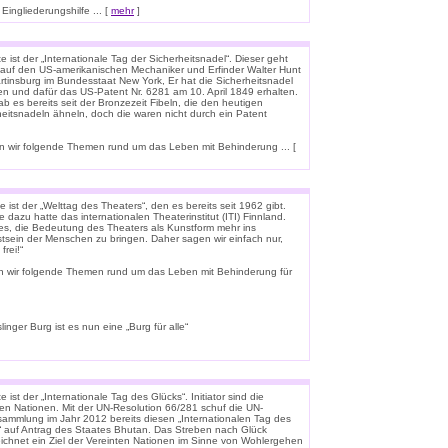
ingliederungshilfe ... [
mehr
]
 ist der „Internationale Tag der Sicherheitsnadel“. Dieser geht
 auf den US-amerikanischen Mechaniker und Erfinder Walter Hunt
rtinsburg im Bundesstaat New York, Er hat die Sicherheitsnadel
en und dafür das US-Patent Nr. 6281 am 10. April 1849 erhalten.
b es bereits seit der Bronzezeit Fibeln, die den heutigen
heitsnadeln ähneln, doch die waren nicht durch ein Patent
 wir folgende Themen rund um das Leben mit Behinderung ... [
 ist der „Welttag des Theaters“, den es bereits seit 1962 gibt.
e dazu hatte das internationalen Theaterinstitut (ITI) Finnland.
t es, die Bedeutung des Theaters als Kunstform mehr ins
tsein der Menschen zu bringen. Daher sagen wir einfach nur,
frei!“
n wir folgende Themen rund um das Leben mit Behinderung für
linger Burg ist es nun eine „Burg für alle“
 ist der „Internationale Tag des Glücks“. Initiator sind die
ten Nationen. Mit der UN-Resolution 66/281 schuf die UN-
rsammlung im Jahr 2012 bereits diesen „Internationalen Tag des
“ auf Antrag des Staates Bhutan. Das Streben nach Glück
ichnet ein Ziel der Vereinten Nationen im Sinne von Wohlergehen