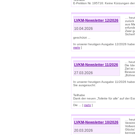
E-Petition Nr. 195716: Keine Kürzungen der E
… heute
LVKM-Newsletter 12/2026
zurück
aus Ma
erfund
10.04.2026
Zwar ga
Sicher
geschützt ...
In unserer heutigen Ausgabe 12/2026 haben
mehr
]
… heute
LVKM-Newsletter 11/2026
Die Ide
Ziel is
Bewuss
27.03.2026
„Bühne 
In unserer heutigen Ausgabe 11/2026 habe
Sie ausgesucht:
Teilhabe
Dank der neuen „Toilette für alle“ auf der Ess
-------------------------
Die ... [
mehr
]
… heute
LVKM-Newsletter 10/2026
Verein
Vollve
Glücks
20.03.2026
kennze