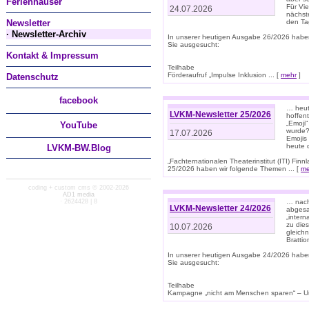
Ferienhäuser
Für Vi
24.07.2026
nächst
Newsletter
den T
· Newsletter-Archiv
In unserer heutigen Ausgabe 26/2026 habe
Sie ausgesucht:
Kontakt & Impressum
Teilhabe
Förderaufruf „Impulse Inklusion ... [
mehr
]
Datenschutz
facebook
… heut
LVKM-Newsletter 25/2026
hoffent
„Emoji“
You
Tube
wurde?
17.07.2026
Emojis 
heute 
LVKM-BW.Blog
„Fachternationalen Theaterinstitut (ITI) Fi
25/2026 haben wir folgende Themen ... [
me
coding + custom cms © 2002-2026
AD1 media
· 2624428 | 8
… nach
LVKM-Newsletter 24/2026
abgesag
„intern
zu dies
10.07.2026
gleich
Brattio
In unserer heutigen Ausgabe 24/2026 habe
Sie ausgesucht:
Teilhabe
Kampagne „nicht am Menschen sparen“ – Un