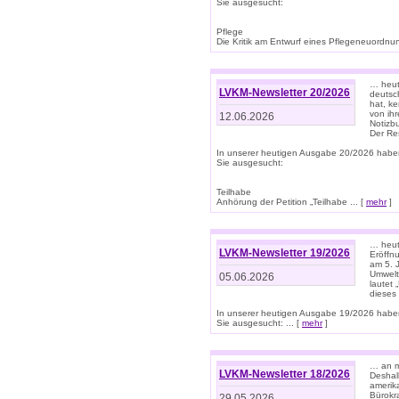
Sie ausgesucht:
Pflege
Die Kritik am Entwurf eines Pflegeneuordnung
… heute
LVKM-Newsletter 20/2026
deutsch
hat, k
von ih
12.06.2026
Notizb
Der Re
In unserer heutigen Ausgabe 20/2026 habe
Sie ausgesucht:
Teilhabe
Anhörung der Petition „Teilhabe ... [
mehr
]
… heute
LVKM-Newsletter 19/2026
Eröffn
am 5. 
Umwelt“
05.06.2026
lautet
dieses
In unserer heutigen Ausgabe 19/2026 habe
Sie ausgesucht: ... [
mehr
]
… an m
LVKM-Newsletter 18/2026
Deshal
amerik
Bürokra
29.05.2026