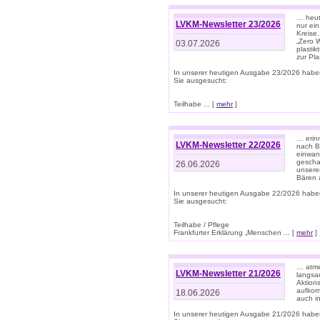
… heute
LVKM-Newsletter 23/2026
nur ein
Kreise
„Zero 
03.07.2026
plastik
zur Pla
In unserer heutigen Ausgabe 23/2026 habe
Sie ausgesucht:
Teilhabe ... [
mehr
]
… erin
LVKM-Newsletter 22/2026
nach B
einwan
gescha
26.06.2026
unsere
Bären a
In unserer heutigen Ausgabe 22/2026 habe
Sie ausgesucht:
Teilhabe / Pflege
Frankfurter Erklärung „Menschen ... [
mehr
]
… atme
LVKM-Newsletter 21/2026
langsa
Aktion
aufkom
18.06.2026
auch i
In unserer heutigen Ausgabe 21/2026 habe