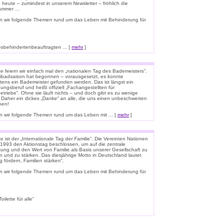
o heute – zumindest in unserem Newsletter – fröhlich die
lammer …
n wir folgende Themen rund um das Leben mit Behinderung für
esbehindertenbeauftragten ... [
mehr
]
e feiern wir einfach mal den „nationalen Tag des Bademeisters“.
eibadsaison hat begonnen – vorausgesetzt, es konnte
tens ein Bademeister gefunden werden. Das ist längst ein
ungsberuf und heißt offiziell „Fachangestellten für
triebe“. Ohne sie läuft nichts – und doch gibt es zu wenige
 Daher ein dickes „Danke“ an alle, die uns einen unbeschwerten
hen!
 wir folgende Themen rund um das Leben mit ... [
mehr
]
 ist der „Internationale Tag der Familie“. Die Vereinten Nationen
1993 den Aktionstag beschlossen, um auf die zentrale
ung und den Wert von Familie als Basis unserer Gesellschaft zu
n und zu stärken. Das diesjährige Motto in Deutschland lautet
g fördern, Familien stärken“.
n wir folgende Themen rund um das Leben mit Behinderung für
lette für alle“