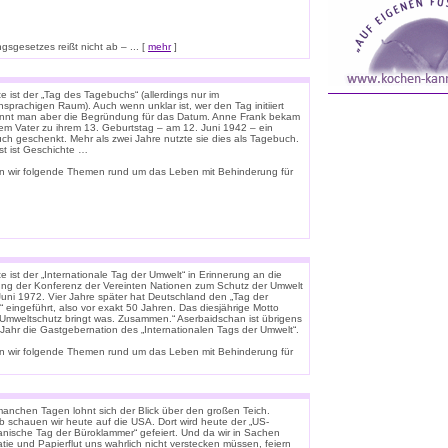
sgesetzes reißt nicht ab – ... [
mehr
]
 ist der „Tag des Tagebuchs“ (allerdings nur im
sprachigen Raum). Auch wenn unklar ist, wer den Tag initiiert
ennt man aber die Begründung für das Datum. Anne Frank bekam
rem Vater zu ihrem 13. Geburtstag – am 12. Juni 1942 – ein
uch geschenkt. Mehr als zwei Jahre nutzte sie dies als Tagebuch.
st ist Geschichte …
n wir folgende Themen rund um das Leben mit Behinderung für
 ist der „Internationale Tag der Umwelt“ in Erinnerung an die
ung der Konferenz der Vereinten Nationen zum Schutz der Umwelt
Juni 1972. Vier Jahre später hat Deutschland den „Tag der
 eingeführt, also vor exakt 50 Jahren. Das diesjährige Motto
 „Umweltschutz bringt was. Zusammen.“ Aserbaidschan ist übrigens
 Jahr die Gastgebernation des „Internationalen Tags der Umwelt“.
n wir folgende Themen rund um das Leben mit Behinderung für
anchen Tagen lohnt sich der Blick über den großen Teich.
b schauen wir heute auf die USA. Dort wird heute der „US-
anische Tag der Büroklammer“ gefeiert. Und da wir in Sachen
tie und Papierflut uns wahrlich nicht verstecken müssen, feiern