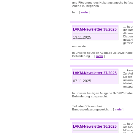
und Förderung des Kulturaustauschs befasse
Abend zu begehen ...
In ... [
mehr
]
… heut
LVKM-Newsletter 38/2025
die In
Aktions
Diabet
13.11.2025
gewählt
gemein
entdeckte.
In unserer heutigen Ausgabe 38/2025 habe
Behinderung ... [
mehr
]
… kenne
LVKM-Newsletter 37/2025
Zur Au
Dieser 
umarme
07.11.2025
tröste
entspa
In unserer heutigen Ausgabe 37/2025 habe
Behinderung ausgesucht:
Teilhabe / Gesundheit
Bundesverfassungsgericht ... [
mehr
]
… heute
LVKM-Newsletter 36/2025
als Kin
Münzen