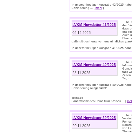
In unserer heutigen Ausgabe 42/2025 habe
Behinderung ... [
mehr
]
… heute
LVKM-Newsletter 41/2025
den Ver
dass et
engagie
05.12.2025
Auch u
Ehrena
dafür gibt es heute von uns ein dickes „dank
In unserer heutigen Ausgabe 41/2025 haben 
… heute
LVKM-Newsletter 40/2025
Informa
Gemein
tätig w
28.11.2025
Zeiten 
Tag zu
In unserer heutigen Ausgabe 40/2025 habe
Behinderung ausgesucht:
Teilhabe
Landratsamt des Rems-Murr-Kreises ... [
me
… heute
LVKM-Newsletter 39/2025
Verein
Fernse
Kommun
20.11.2025
von Fe
Themen 