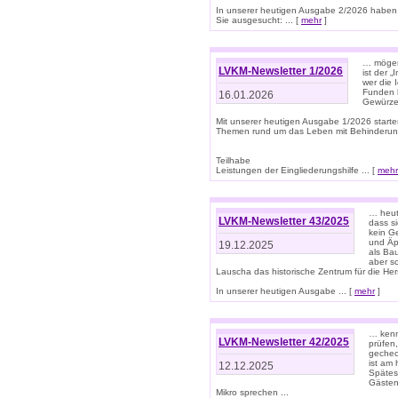
In unserer heutigen Ausgabe 2/2026 haben
Sie ausgesucht: ... [
mehr
]
… mögen 
LVKM-Newsletter 1/2026
ist der 
wer die 
Funden b
16.01.2026
Gewürze 
Mit unserer heutigen Ausgabe 1/2026 starte
Themen rund um das Leben mit Behinderun
Teilhabe
Leistungen der Eingliederungshilfe ... [
mehr
… heut
LVKM-Newsletter 43/2025
dass s
kein G
und Äp
19.12.2025
als Bau
aber sc
Lauscha das historische Zentrum für die He
In unserer heutigen Ausgabe ... [
mehr
]
… kenn
LVKM-Newsletter 42/2025
prüfen
gechec
ist am
12.12.2025
Spätest
Gästen 
Mikro sprechen ...