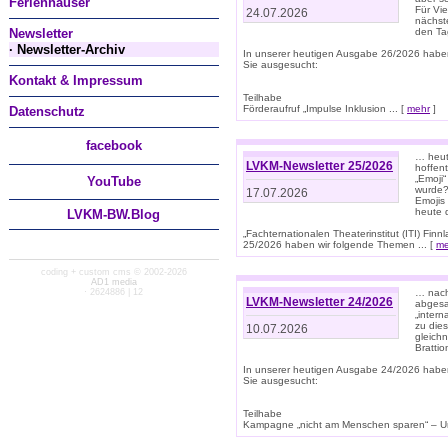
Ferienhäuser
Für Vi
24.07.2026
nächst
Newsletter
den T
· Newsletter-Archiv
In unserer heutigen Ausgabe 26/2026 habe
Sie ausgesucht:
Kontakt & Impressum
Teilhabe
Förderaufruf „Impulse Inklusion ... [
mehr
]
Datenschutz
facebook
… heut
LVKM-Newsletter 25/2026
hoffent
„Emoji“
You
Tube
wurde?
17.07.2026
Emojis 
heute 
LVKM-BW.Blog
„Fachternationalen Theaterinstitut (ITI) Fi
25/2026 haben wir folgende Themen ... [
me
coding + custom cms © 2002-2026
AD1 media
· 2624886 | 12
… nach
LVKM-Newsletter 24/2026
abgesag
„intern
zu dies
10.07.2026
gleich
Brattio
In unserer heutigen Ausgabe 24/2026 habe
Sie ausgesucht:
Teilhabe
Kampagne „nicht am Menschen sparen“ – Un