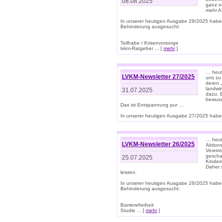
08.08.2025
ganz n
mehr A
In unserer heutigen Ausgabe 28/2025 habe
Behinderung ausgesucht:
Teilhabe / Krisenvorsorge
lvkm-Ratgeber ... [
mehr
]
… heut
LVKM-Newsletter 27/2025
uns zu
deren „
landwi
31.07.2025
dazu. E
bewusst
Das ist Entspannung pur …
In unserer heutigen Ausgabe 27/2025 haben
… heute
LVKM-Newsletter 26/2025
Aktion
Verein
gescha
25.07.2025
Kinder
Daher s
leisten.
In unserer heutigen Ausgabe 26/2025 habe
Behinderung ausgesucht:
Barrierefreiheit
Studie ... [
mehr
]