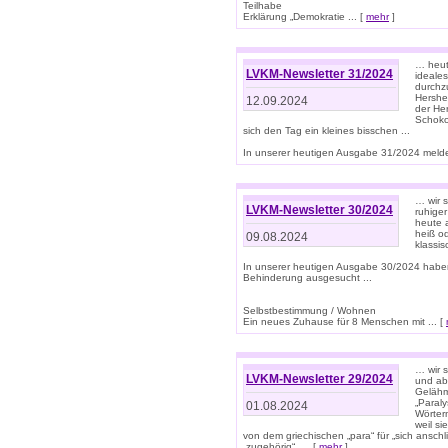
Teilhabe
Erklärung „Demokratie ... [
mehr
]
… heute
LVKM-Newsletter 31/2024
ideale
durchzu
Hershe
12.09.2024
der He
Schoko
sich den Tag ein kleines bisschen ...
In unserer heutigen Ausgabe 31/2024 melde
… wir 
LVKM-Newsletter 30/2024
ruhige
heute 
heiß od
09.08.2024
klassi
In unserer heutigen Ausgabe 30/2024 habe
Behinderung ausgesucht ...
Selbstbestimmung / Wohnen
Ein neues Zuhause für 8 Menschen mit ... [
… wir s
LVKM-Newsletter 29/2024
und ab 
Gelähm
„Paral
01.08.2024
Wörtern
weil si
von dem griechischen „para“ für „sich anschl
„zugehörig“, ... [
mehr
]