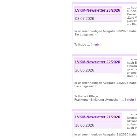
… heute
LVKM-Newsletter 23/2026
nur ein
Kreise
„Zero 
03.07.2026
plastik
zur Pla
In unserer heutigen Ausgabe 23/2026 habe
Sie ausgesucht:
Teilhabe ... [
mehr
]
… erin
LVKM-Newsletter 22/2026
nach B
einwan
gescha
26.06.2026
unsere
Bären a
In unserer heutigen Ausgabe 22/2026 habe
Sie ausgesucht:
Teilhabe / Pflege
Frankfurter Erklärung „Menschen ... [
mehr
]
… atme
LVKM-Newsletter 21/2026
langsa
Aktion
aufkom
18.06.2026
auch i
In unserer heutigen Ausgabe 21/2026 habe