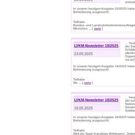
unterwe
In unserer heutigen Ausgabe 20/2025 habe
Behinderung ausgesucht:
Teilhabe
Bundes- und Landesbehindertenbeauftragte:
Menschen ... [
mehr
]
… heute
LVKM-Newsletter 19/2025
der Sau
Schild
allerd
23.05.2025
Organi
um auf
In unserer heutigen Ausgabe 19/2025 habe
Behinderung ausgesucht:
Teilhabe
Wo ... [
mehr
]
… heut
LVKM-Newsletter 18/2025
der au
Nation
Gemeins
16.05.2025
Solidar
In unserer heutigen Ausgabe 18/2025 habe
Behinderung ausgesucht:
Teilhabe
Weil der Stadt (Landkreis Böblingen): „Toilette