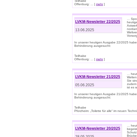
Teilhabe
Offenburg: ... [
mehr
]
… Spor
LVKM-Newsletter 22/2025
heutig
Axtwer
nordame
13.06.2025
Weltve
Vorsor
In unserer heutigen Ausgabe 22/2025 habe
Behinderung ausgesucht:
Teilhabe
Offenburg: ... [
mehr
]
… heute
LVKM-Newsletter 21/2025
Welten
Sie sin
zudem 
05.06.2025
ist es 
In unserer heutigen Ausgabe 21/2025 habe
Behinderung ausgesucht:
Teilhabe
Pforzheim: „Toilette für alle“ im neuen Techni
… heute
LVKM-Newsletter 20/2025
begeis
Schutz
Brücken
28.05.2025