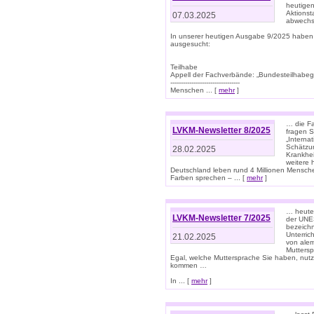
heutigen
Aktionst
07.03.2025
abwechs
In unserer heutigen Ausgabe 9/2025 haben
ausgesucht:
Teilhabe
Appell der Fachverbände: „Bundesteilhabeg
---------------------------------
Menschen ... [
mehr
]
… die Fa
LVKM-Newsletter 8/2025
fragen S
„Interna
Schätzun
28.02.2025
Krankhei
weitere 
Deutschland leben rund 4 Millionen Mensche
Farben sprechen – ... [
mehr
]
… heute 
LVKM-Newsletter 7/2025
der UNE
bezeichn
Unterric
21.02.2025
von alem
Muttersp
Egal, welche Muttersprache Sie haben, nutz
kommen …
In ... [
mehr
]