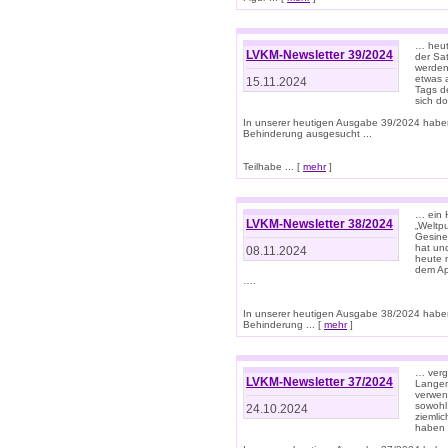
… heut
LVKM-Newsletter 39/2024
der Sa
werden
etwas 
15.11.2024
Tags de
sich d
In unserer heutigen Ausgabe 39/2024 habe
Behinderung ausgesucht ...
Teilhabe ... [
mehr
]
… ein 
LVKM-Newsletter 38/2024
„Weltpu
Gesine
hat und
08.11.2024
heute 
dem App
….
In unserer heutigen Ausgabe 38/2024 habe
Behinderung ... [
mehr
]
… verg
LVKM-Newsletter 37/2024
Langens
verwen
sowohl
24.10.2024
ziemlic
haben