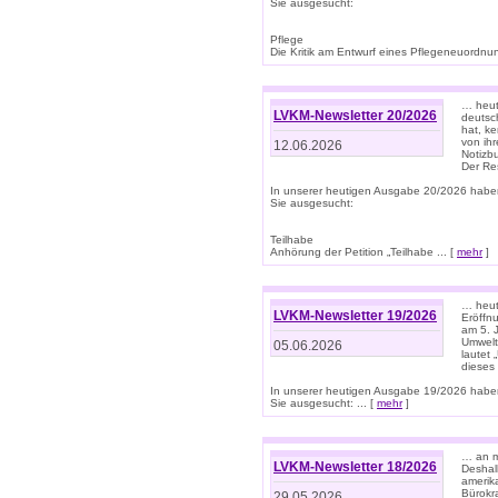
Sie ausgesucht:
Pflege
Die Kritik am Entwurf eines Pflegeneuordnung
… heute
LVKM-Newsletter 20/2026
deutsch
hat, k
von ih
12.06.2026
Notizb
Der Re
In unserer heutigen Ausgabe 20/2026 habe
Sie ausgesucht:
Teilhabe
Anhörung der Petition „Teilhabe ... [
mehr
]
… heute
LVKM-Newsletter 19/2026
Eröffn
am 5. 
Umwelt“
05.06.2026
lautet
dieses
In unserer heutigen Ausgabe 19/2026 habe
Sie ausgesucht: ... [
mehr
]
… an m
LVKM-Newsletter 18/2026
Deshal
amerik
Bürokra
29.05.2026