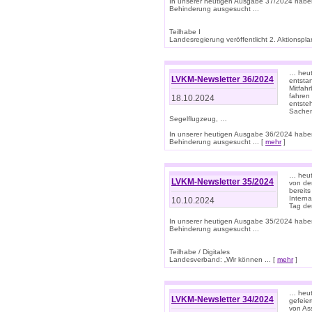
In unserer heutigen Ausgabe 37/2024 habe
Behinderung ausgesucht ...
Teilhabe I
Landesregierung veröffentlicht 2. Aktionsplan
… heute
LVKM-Newsletter 36/2024
entsta
Mitfah
fahren
18.10.2024
entste
Sachen
Segelflugzeug, …
In unserer heutigen Ausgabe 36/2024 habe
Behinderung ausgesucht ... [
mehr
]
… heute
LVKM-Newsletter 35/2024
von den
bereits
Interna
10.10.2024
Tag de
In unserer heutigen Ausgabe 35/2024 habe
Behinderung ausgesucht ...
Teilhabe / Digitales
Landesverband: „Wir können ... [
mehr
]
… heut
LVKM-Newsletter 34/2024
gefeier
von Ass