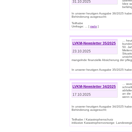
überre
31.10.2025
Idee w
befähi
In unserer heutigen Ausgabe 36/2025 habe
Behinderung ausgesucht:
Teilhabe
Umfrage: ... [
mehr
]
… heute
LVKM-Newsletter 35/2025
bundesw
50. Jah
Meilen
23.10.2025
Situati
unsicht
mangelnde finanzielle Absicherung der pfleg
In unserer heutigen Ausgabe 35/2025 haben
… wuss
LVKM-Newsletter 34/2025
schnel
abfalle
an die 
17.10.2025
wenn s
In unserer heutigen Ausgabe 34/2025 habe
Behinderung ausgesucht:
Teilhabe / Katastrophenschutz
inklusive Katastrophenvorsorge: Landesregie