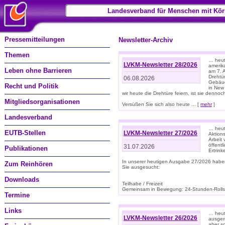
Landesverband für Menschen mit Kör
Pressemitteilungen
Newsletter-Archiv
Themen
… heute
LVKM-Newsletter 28/2026
amerik
Leben ohne Barrieren
am 7. 
Drehtür
06.08.2026
Gebäud
Recht und Politik
in New
wir heute die Drehtüre feiern, ist sie dennoch
Mitgliedsorganisationen
Versüßen Sie sich also heute ... [
mehr
]
Landesverband
… heut
EUTB-Stellen
LVKM-Newsletter 27/2026
Aktions
Arbeit
öffentl
31.07.2026
Publikationen
Ertrin
In unserer heutigen Ausgabe 27/2026 habe
Zum Reinhören
Sie ausgesucht:
Downloads
Teilhabe / Freizeit
Gemeinsam in Bewegung: 24-Stunden-Rollstu
Termine
Links
… heut
LVKM-Newsletter 26/2026
ausgere
aber s