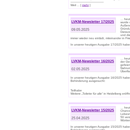
--------------------------------------
Weil ... [
mehr
]
… heut
LVKM-Newsletter 17/2025
wurde 
Außenm
Gründu
09.05.2025
Daraus
und di
immer wieder neu einlädt, miteinander in Fri
In unserer heutigen Ausgabe 17/2025 haben 
… heute
LVKM-Newsletter 16/2025
der Ge
gefeie
Nahrun
02.05.2025
Überfi
In unserer heutigen Ausgabe 16/2025 habe
Behinderung ausgesucht:
Teilhabe
Weitere „Toilette für alle“ in Heidelberg erö
… heute
LVKM-Newsletter 15/2025
Chance
Lebesn
50 ver
25.04.2025
Württem
In unserer heutigen Ausgabe 15/2025 habe
Behinderung ausgesucht: