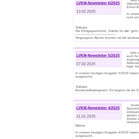
… lasst 
LVKM-Newsletter 6/2025
Valentin
Einem B
13.02.2025
In unse
rund um
Teilhabe
Die Erfolgsgeschichte „Toilette für alle“ geht
-------------------------------------------
Vergangene Woche konnten wir die landeswe
… bitte 
LVKM-Newsletter 5/2025
auch für
angezoge
Aktionst
07.02.2025
trägt, h
In unserer heutigen Ausgabe 5/2025 haben
ausgesucht:
Teilhabe
Bundesteilhabegesetz: Es beginnt mit der Erm
… heute 
LVKM-Newsletter 4/2025
Natursch
Zebraart
werden d
31.01.2025
Zebras s
Untersch
Mähne.
In unserer heutigen Ausgabe 4/2025 haben
ausgesucht: