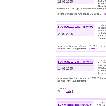
aus Ba
28.03.2025
Foodbl
Sicht h
wissen: die Torte gibt es mittlerweile auch g
In unserer heutigen Ausgabe 12/2025 ... [
m
… die r
LVKM-Newsletter 11/2025
Teilha
Mittelp
selbstb
21.03.2025
Eine Pl
„behind
In unserer heutigen Ausgabe 11/2025 habe
Behinderung ausgesucht: ... [
mehr
]
… der 
LVKM-Newsletter 10/2025
Kreati
des heu
UNESCO 
14.03.2025
der ma
Lösung
In unserer heutigen Ausgabe 10/2025 habe
Behinderung ausgesucht:
Teilhabe
Ein ... [
mehr
]
… steht 
LVKM-Newsletter 9/2025
Frühstüc