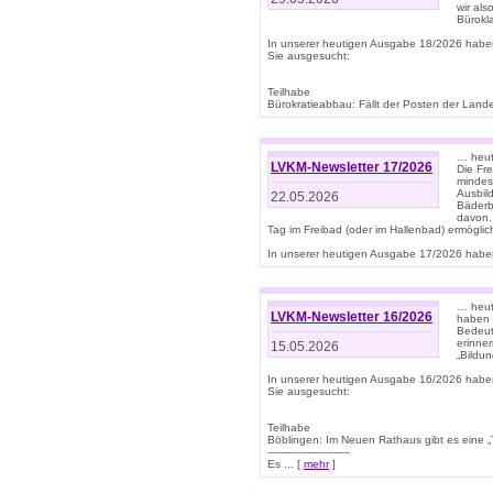
wir als
Bürok
In unserer heutigen Ausgabe 18/2026 habe
Sie ausgesucht:
Teilhabe
Bürokratieabbau: Fällt der Posten der Land
… heut
LVKM-Newsletter 17/2026
Die Fr
mindes
Ausbild
22.05.2026
Bäderbe
davon.
Tag im Freibad (oder im Hallenbad) ermöglic
In unserer heutigen Ausgabe 17/2026 haben
… heute
LVKM-Newsletter 16/2026
haben 
Bedeut
erinner
15.05.2026
„Bildun
In unserer heutigen Ausgabe 16/2026 habe
Sie ausgesucht:
Teilhabe
Böblingen: Im Neuen Rathaus gibt es eine „Toi
-------------------------
Es ... [
mehr
]