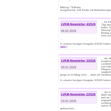
Bildung / Teilhabe
Ausgebremst: 146 Kinder mit Behinderungen
… für Kl
LVKM-Newsletter 4/2026
„Tag des
kalten T
Heizung 
06.02.2026
Beitrag 
nicht um
…
In unserer heutigen Ausgabe 4/2026 haben 
mehr
]
… die Ve
LVKM-Newsletter 3/2026
ausgeruf
Landwirt
und halt
30.01.2026
Pflegend
vergleic
ginge es im Alltag nicht … dafür ein herzlich
In unserer heutigen Ausgabe 3/2026 haben 
… der In
LVKM-Newsletter 2/2026
Wahl mit
wird si
angewend
23.01.2026
vorüberg
solche S
gebrauchen ...