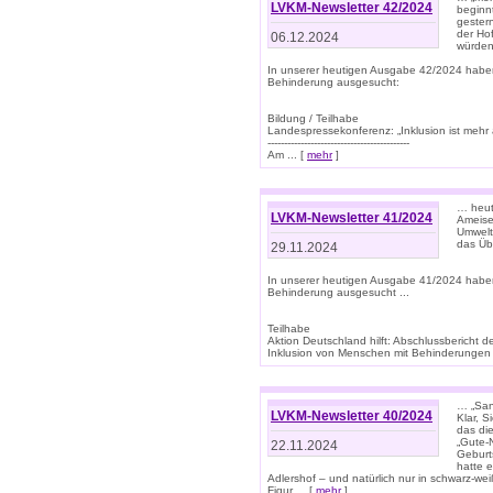
LVKM-Newsletter 42/2024
beginn
gestern
der Hof
06.12.2024
würden
In unserer heutigen Ausgabe 42/2024 habe
Behinderung ausgesucht:
Bildung / Teilhabe
Landespressekonferenz: „Inklusion ist mehr 
-------------------------------------------
Am ... [
mehr
]
… heute
LVKM-Newsletter 41/2024
Ameise
Umwelt
das Übe
29.11.2024
In unserer heutigen Ausgabe 41/2024 habe
Behinderung ausgesucht ...
Teilhabe
Aktion Deutschland hilft: Abschlussberic
Inklusion von Menschen mit Behinderungen (P
… „San
LVKM-Newsletter 40/2024
Klar, 
das die
„Gute-
22.11.2024
Geburt
hatte 
Adlershof – und natürlich nur in schwarz-w
Figur ... [
mehr
]