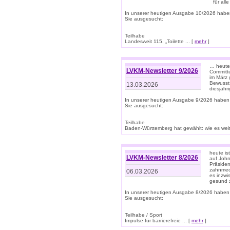
für all
In unserer heutigen Ausgabe 10/2026 habe
Sie ausgesucht:
Teilhabe
Landesweit 115. „Toilette ... [
mehr
]
… heute 
LVKM-Newsletter 9/2026
Committe
im März 
Bewussts
13.03.2026
diesjähr
In unserer heutigen Ausgabe 9/2026 haben
Sie ausgesucht:
Teilhabe
Baden-Württemberg hat gewählt: wie es weite
heute is
LVKM-Newsletter 8/2026
auf Joh
Präsiden
zahnmedi
06.03.2026
es inzwi
gesund z
In unserer heutigen Ausgabe 8/2026 haben
Sie ausgesucht:
Teilhabe / Sport
Impulse für barrierefreie ... [
mehr
]