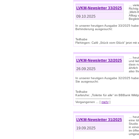
… viel
LVKM-Newsletter 33/2025
Richti
„Welt-
Alltag
09.10.2025
Beglei
In unserer heutigen Ausgabe 33/2025 habe
Behinderung ausgesucht:
Teilhabe
Flehingen: Café „Stück vom Glück“ jetzt mit ein
… heut
LVKM-Newsletter 32/2025
und lie
dass n
ährlich
26.09.2025
also Ih
In unserer heutigen Ausgabe 32/2025 habe
Sie ausgesucht:
Teilhabe
Karlsruhe: „Toilette für alle“ im BBBank Wildp
--------------------------------------
Vergangenen ... [
mehr
]
… heute
LVKM-Newsletter 31/2025
eine I
Studio
in ein
19.09.2025
im öff
umgew