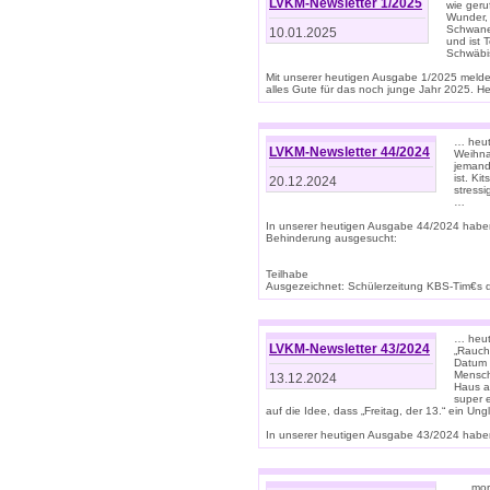
LVKM-Newsletter 1/2025
wie geru
Wunder, 
Schwanen
10.01.2025
und ist 
Schwäbi
Mit unserer heutigen Ausgabe 1/2025 meld
alles Gute für das noch junge Jahr 2025. H
… heute
LVKM-Newsletter 44/2024
Weihna
jemand
ist. K
20.12.2024
stress
…
In unserer heutigen Ausgabe 44/2024 habe
Behinderung ausgesucht:
Teilhabe
Ausgezeichnet: Schülerzeitung KBS-Tim€s de
… heute
LVKM-Newsletter 43/2024
„Rauch
Datum 
Mensch
13.12.2024
Haus au
super 
auf die Idee, dass „Freitag, der 13.“ ein Un
In unserer heutigen Ausgabe 43/2024 haben 
… „mor