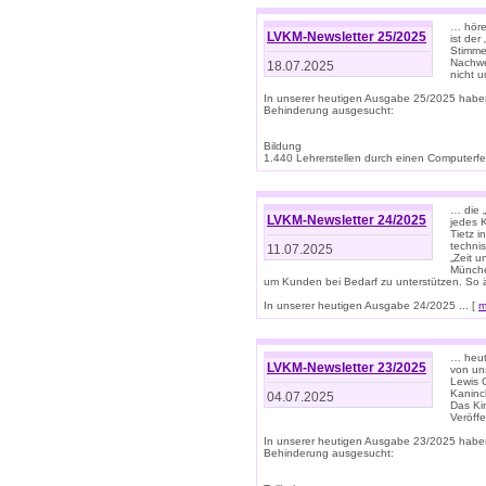
… höre
LVKM-Newsletter 25/2025
ist der
Stimme
Nachwe
18.07.2025
nicht 
In unserer heutigen Ausgabe 25/2025 habe
Behinderung ausgesucht:
Bildung
1.440 Lehrerstellen durch einen Computerfeh
… die 
LVKM-Newsletter 24/2025
jedes 
Tietz i
techni
11.07.2025
„Zeit 
Münche
um Kunden bei Bedarf zu unterstützen. So 
In unserer heutigen Ausgabe 24/2025 ... [
m
… heute
LVKM-Newsletter 23/2025
von uns
Lewis C
Kaninc
04.07.2025
Das Kin
Veröff
In unserer heutigen Ausgabe 23/2025 habe
Behinderung ausgesucht: