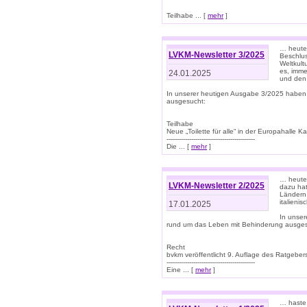
Teilhabe ... [
mehr
]
… heute 
LVKM-Newsletter 3/2025
Beschlu
Weltkult
es, imme
24.01.2025
und den 
In unserer heutigen Ausgabe 3/2025 haben
ausgesucht:
Teilhabe
Neue „Toilette für alle“ in der Europahalle Ka
-------------------------------------------
Die ... [
mehr
]
… heute 
LVKM-Newsletter 2/2025
dazu hat
Ländern 
italieni
17.01.2025
In unse
rund um das Leben mit Behinderung ausges
Recht
bvkm veröffentlicht 9. Auflage des Ratgeb
-------------------------------------------
Eine ... [
mehr
]
… haste 