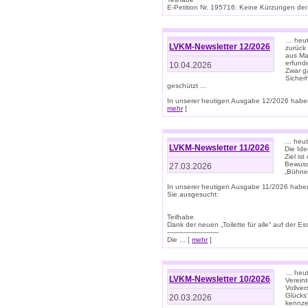
E-Petition Nr. 195716: Keine Kürzungen der E
… heute
LVKM-Newsletter 12/2026
zurück
aus Ma
erfund
10.04.2026
Zwar ga
Sicher
geschützt ...
In unserer heutigen Ausgabe 12/2026 haben
mehr
]
… heute
LVKM-Newsletter 11/2026
Die Ide
Ziel is
Bewuss
27.03.2026
„Bühne 
In unserer heutigen Ausgabe 11/2026 habe
Sie ausgesucht:
Teilhabe
Dank der neuen „Toilette für alle“ auf der Ess
-------------------------
Die ... [
mehr
]
… heute
LVKM-Newsletter 10/2026
Verein
Vollve
Glücks
20.03.2026
kennze