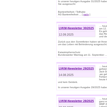
In unserer heutigen Ausgabe 31/2025 habe
Sie ausgesucht:
Barrierefreiheit / Teilhabe
AG Barrierefreiheit ... [
mehr
]
… heut
LVKM-Newsletter 30/2025
am 12.
Es geh
das Rec
12.09.2025
und de
Zurück aus den Sommferien haben wir Ihne
um das Leben mit Behinderung ausgesucht
Katastrophenschutz
Bundesweiter Warntag am 11. September ...
… heute
LVKM-Newsletter 29/2025
gefeie
Jack Gi
„wo ge
14.08.2025
Fehler
heute 
und kein Getränk.
In unserer heutigen Ausgabe 29/2025 haben
… heute
LVKM-Newsletter 28/2025
ganz e
WWF (W
Lebens