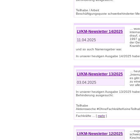
Teilhabe / Arbeit
Beschäftigungsquote schwerbehinderter Mens
… wuss
LVKM-Newsletter 14/2025
intern
drauf, 
1997 gi
11.04.2025
der Geb
Krankhe
und so auch Namensgeber war.
In unserer heutigen Ausgabe 14/2025 haben
… heut
LVKM-Newsletter 13/2025
„Intern
es gibt
zu eine
03.04.2025
vor all
In unserer heutigen Ausgabe 13/2025 habe
Behinderung ausgesucht:
Teilhabe
Aktionswoche #OhneFachkräfteKeineTeilh
---------------------------------
Fachkräfte ... [
mehr
]
… zuge
LVKM-Newsletter 12/2025
schwer
Kirscht