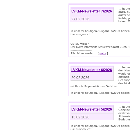
… heute 
LVKM-Newsletter 7/2026
dazu, au
aufmerks
Polklapp
27.02.2026
keinen W
In unserer heutigen Ausgabe 7/2026 haben
Sie ausgesucht:
Gut zu wissen
Der bvkm informiert: Steuermerkblatt 2025 /
-------------------------
Alle Jahre wieder ... [
mehr
]
… heute 
LVKM-Newsletter 6/2026
den Klas
wurde es
erstmals
20.02.2026
Schauspi
des Mode
mit für die Popularität des Gerichts …
In unserer heutigen Ausgabe 6/2026 haben 
… heute 
LVKM-Newsletter 5/2026
Ganz bew
exakt vo
Aktionst
13.02.2026
Bedeutun
In unserer heutigen Ausgabe 5/2026 haben
Sie ausgesucht: