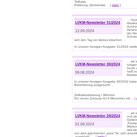
Teilhabe
Erklärung „Demokratie ... [
mehr
]
… heute
LVKM-Newsletter 31/2024
ideale
durchzu
Hershe
12.09.2024
der He
Schoko
sich den Tag ein kleines bisschen ...
In unserer heutigen Ausgabe 31/2024 melde
… wir 
LVKM-Newsletter 30/2024
ruhige
heute 
heiß od
09.08.2024
klassi
In unserer heutigen Ausgabe 30/2024 habe
Behinderung ausgesucht ...
Selbstbestimmung / Wohnen
Ein neues Zuhause für 8 Menschen mit ... [
… wir s
LVKM-Newsletter 29/2024
und ab 
Gelähm
„Paral
01.08.2024
Wörtern
weil si
von dem griechischen „para“ für „sich anschl
„zugehörig“, ... [
mehr
]