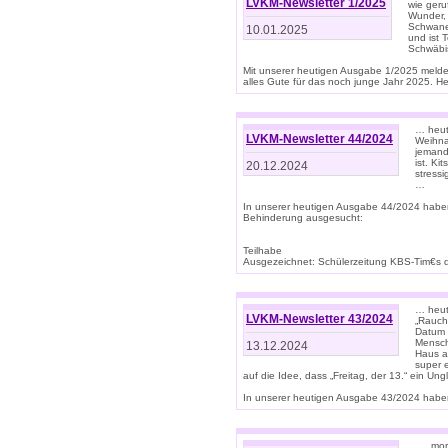
LVKM-Newsletter 1/2025
wie geru
Wunder, 
Schwanen
10.01.2025
und ist 
Schwäbi
Mit unserer heutigen Ausgabe 1/2025 meld
alles Gute für das noch junge Jahr 2025. H
… heute
LVKM-Newsletter 44/2024
Weihna
jemand
ist. K
20.12.2024
stress
…
In unserer heutigen Ausgabe 44/2024 habe
Behinderung ausgesucht:
Teilhabe
Ausgezeichnet: Schülerzeitung KBS-Tim€s de
… heute
LVKM-Newsletter 43/2024
„Rauch
Datum 
Mensch
13.12.2024
Haus au
super 
auf die Idee, dass „Freitag, der 13.“ ein Un
In unserer heutigen Ausgabe 43/2024 haben 
… „mor