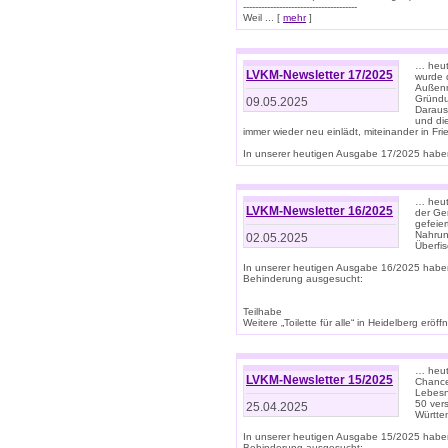
--------------------------------------
Weil ... [
mehr
]
… heut
LVKM-Newsletter 17/2025
wurde 
Außenm
Gründu
09.05.2025
Daraus
und di
immer wieder neu einlädt, miteinander in Fri
In unserer heutigen Ausgabe 17/2025 haben 
… heute
LVKM-Newsletter 16/2025
der Ge
gefeie
Nahrun
02.05.2025
Überfi
In unserer heutigen Ausgabe 16/2025 habe
Behinderung ausgesucht:
Teilhabe
Weitere „Toilette für alle“ in Heidelberg erö
… heute
LVKM-Newsletter 15/2025
Chance
Lebesn
50 ver
25.04.2025
Württem
In unserer heutigen Ausgabe 15/2025 habe
Behinderung ausgesucht: