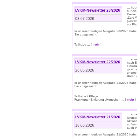
… heute
LVKM-Newsletter 23/2026
nur ein
Kreise
„Zero 
03.07.2026
plastik
zur Pla
In unserer heutigen Ausgabe 23/2026 habe
Sie ausgesucht:
Teilhabe ... [
mehr
]
… erin
LVKM-Newsletter 22/2026
nach B
einwan
gescha
26.06.2026
unsere
Bären a
In unserer heutigen Ausgabe 22/2026 habe
Sie ausgesucht:
Teilhabe / Pflege
Frankfurter Erklärung „Menschen ... [
mehr
]
… atme
LVKM-Newsletter 21/2026
langsa
Aktion
aufkom
18.06.2026
auch i
In unserer heutigen Ausgabe 21/2026 habe