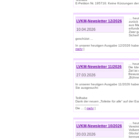
E-Petition Nr. 195716: Keine Kürzungen der E
… heute
LVKM-Newsletter 12/2026
zurück
aus Ma
erfund
10.04.2026
Zwar ga
Sicher
geschützt ...
In unserer heutigen Ausgabe 12/2026 haben
mehr
]
… heute
LVKM-Newsletter 11/2026
Die Ide
Ziel is
Bewuss
27.03.2026
„Bühne 
In unserer heutigen Ausgabe 11/2026 habe
Sie ausgesucht:
Teilhabe
Dank der neuen „Toilette für alle“ auf der Ess
-------------------------
Die ... [
mehr
]
… heute
LVKM-Newsletter 10/2026
Verein
Vollve
Glücks
20.03.2026
kennze