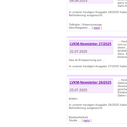
08.08.2025
ganz n
mehr A
In unserer heutigen Ausgabe 28/2025 habe
Behinderung ausgesucht:
Teilhabe / Krisenvorsorge
lvkm-Ratgeber ... [
mehr
]
… heut
LVKM-Newsletter 27/2025
uns zu
deren „
landwi
31.07.2025
dazu. E
bewusst
Das ist Entspannung pur …
In unserer heutigen Ausgabe 27/2025 haben
… heute
LVKM-Newsletter 26/2025
Aktion
Verein
gescha
25.07.2025
Kinder
Daher s
leisten.
In unserer heutigen Ausgabe 26/2025 habe
Behinderung ausgesucht:
Barrierefreiheit
Studie ... [
mehr
]