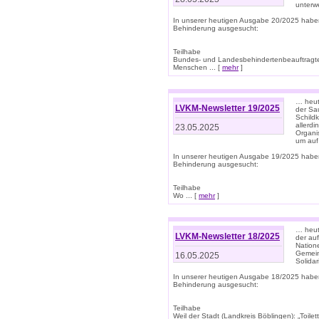
unterwe
In unserer heutigen Ausgabe 20/2025 habe
Behinderung ausgesucht:
Teilhabe
Bundes- und Landesbehindertenbeauftragte:
Menschen ... [
mehr
]
… heute
LVKM-Newsletter 19/2025
der Sau
Schild
allerd
23.05.2025
Organi
um auf
In unserer heutigen Ausgabe 19/2025 habe
Behinderung ausgesucht:
Teilhabe
Wo ... [
mehr
]
… heut
LVKM-Newsletter 18/2025
der au
Nation
Gemeins
16.05.2025
Solidar
In unserer heutigen Ausgabe 18/2025 habe
Behinderung ausgesucht:
Teilhabe
Weil der Stadt (Landkreis Böblingen): „Toilette