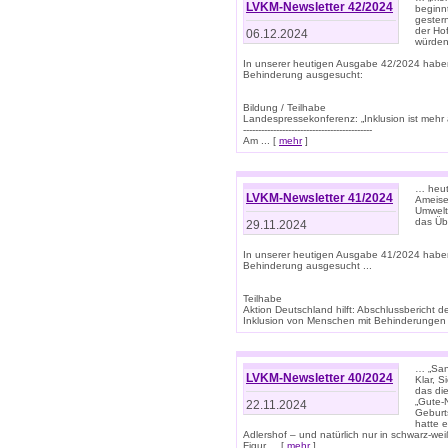
LVKM-Newsletter 42/2024
beginn
gestern
der Hof
06.12.2024
würden
In unserer heutigen Ausgabe 42/2024 habe
Behinderung ausgesucht:
Bildung / Teilhabe
Landespressekonferenz: „Inklusion ist mehr 
-------------------------------------------
Am ... [
mehr
]
… heute
LVKM-Newsletter 41/2024
Ameise
Umwelt
das Übe
29.11.2024
In unserer heutigen Ausgabe 41/2024 habe
Behinderung ausgesucht ...
Teilhabe
Aktion Deutschland hilft: Abschlussberic
Inklusion von Menschen mit Behinderungen (P
… „San
LVKM-Newsletter 40/2024
Klar, 
das die
„Gute-
22.11.2024
Geburt
hatte 
Adlershof – und natürlich nur in schwarz-w
Figur ... [
mehr
]