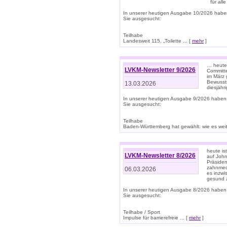
für all
In unserer heutigen Ausgabe 10/2026 habe
Sie ausgesucht:
Teilhabe
Landesweit 115. „Toilette ... [
mehr
]
… heute 
LVKM-Newsletter 9/2026
Committe
im März 
Bewussts
13.03.2026
diesjähr
In unserer heutigen Ausgabe 9/2026 haben
Sie ausgesucht:
Teilhabe
Baden-Württemberg hat gewählt: wie es weite
heute is
LVKM-Newsletter 8/2026
auf Joh
Präsiden
zahnmedi
06.03.2026
es inzwi
gesund z
In unserer heutigen Ausgabe 8/2026 haben
Sie ausgesucht:
Teilhabe / Sport
Impulse für barrierefreie ... [
mehr
]