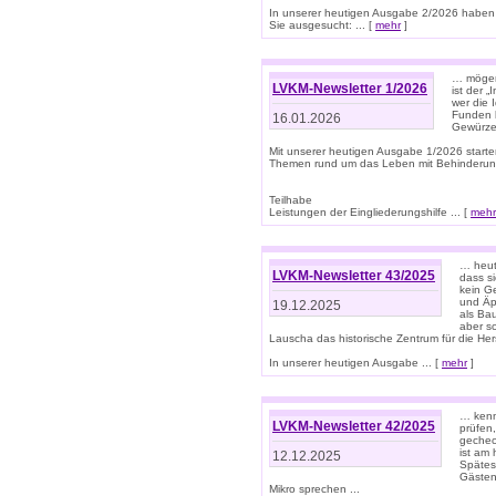
In unserer heutigen Ausgabe 2/2026 haben
Sie ausgesucht: ... [
mehr
]
… mögen 
LVKM-Newsletter 1/2026
ist der 
wer die 
Funden b
16.01.2026
Gewürze 
Mit unserer heutigen Ausgabe 1/2026 starte
Themen rund um das Leben mit Behinderun
Teilhabe
Leistungen der Eingliederungshilfe ... [
mehr
… heut
LVKM-Newsletter 43/2025
dass s
kein G
und Äp
19.12.2025
als Bau
aber sc
Lauscha das historische Zentrum für die He
In unserer heutigen Ausgabe ... [
mehr
]
… kenn
LVKM-Newsletter 42/2025
prüfen
gechec
ist am
12.12.2025
Spätest
Gästen 
Mikro sprechen ...