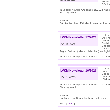
wir als
Bürok
In unserer heutigen Ausgabe 18/2026 habe
Sie ausgesucht:
Teilhabe
Bürokratieabbau: Fällt der Posten der Land
… heut
LVKM-Newsletter 17/2026
Die Fr
mindes
Ausbild
22.05.2026
Bäderbe
davon.
Tag im Freibad (oder im Hallenbad) ermöglic
In unserer heutigen Ausgabe 17/2026 haben
… heute
LVKM-Newsletter 16/2026
haben 
Bedeut
erinner
15.05.2026
„Bildun
In unserer heutigen Ausgabe 16/2026 habe
Sie ausgesucht:
Teilhabe
Böblingen: Im Neuen Rathaus gibt es eine „Toi
-------------------------
Es ... [
mehr
]