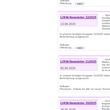
Teilhabe
Offenburg: ... [
mehr
]
… Spor
LVKM-Newsletter 22/2025
heutig
Axtwer
nordame
13.06.2025
Weltve
Vorsor
In unserer heutigen Ausgabe 22/2025 habe
Behinderung ausgesucht:
Teilhabe
Offenburg: ... [
mehr
]
… heute
LVKM-Newsletter 21/2025
Welten
Sie sin
zudem 
05.06.2025
ist es 
In unserer heutigen Ausgabe 21/2025 habe
Behinderung ausgesucht:
Teilhabe
Pforzheim: „Toilette für alle“ im neuen Techni
… heute
LVKM-Newsletter 20/2025
begeis
Schutz
Brücken
28.05.2025