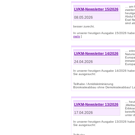
… am h
LVKM-Newsletter 15/2026
zweite
heutige
Abdul R
08.05.2026
Esel f
sind a
besser zurecht.
In unserer heutigen Ausgabe 15/2026 haben
mehr
]
… erin
LVKM-Newsletter 14/2026
Natursc
Europa
immate
24.04.2026
Europa
In unserer heutigen Ausgabe 14/2026 habe
Sie ausgesucht:
Teilhabe / Antidiskriminierung
Bürokratieabbau ohne Demokratieabbau! Land
… heut
LVKM-Newsletter 13/2026
„Weltta
Erbkran
betroff
17.04.2026
unter d
In unserer heutigen Ausgabe 13/2026 habe
Sie ausgesucht:
Teilhabe