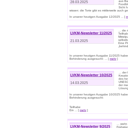
aus Ba
28.03.2025
Foodbl
Sicht h
wissen: die Torte gibt es mittlerweile auch g
In unserer heutigen Ausgabe 12/2025 ... [
m
… die r
LVKM-Newsletter 11/2025
Teilha
Mittelp
selbstb
21.03.2025
Eine Pl
„behind
In unserer heutigen Ausgabe 11/2025 habe
Behinderung ausgesucht: ... [
mehr
]
… der 
LVKM-Newsletter 10/2025
Kreati
des heu
UNESCO 
14.03.2025
der ma
Lösung
In unserer heutigen Ausgabe 10/2025 habe
Behinderung ausgesucht:
Teilhabe
Ein ... [
mehr
]
… steht 
LVKM-Newsletter 9/2025
Frühstüc