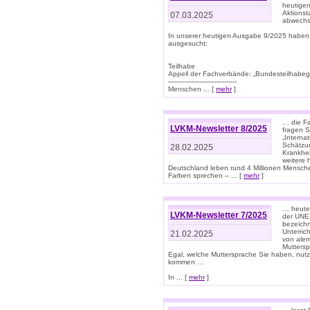
heutigen
Aktionst
07.03.2025
abwechs
In unserer heutigen Ausgabe 9/2025 haben
ausgesucht:
Teilhabe
Appell der Fachverbände: „Bundesteilhabeg
---------------------------------
Menschen ... [
mehr
]
… die Fa
LVKM-Newsletter 8/2025
fragen S
„Interna
Schätzun
28.02.2025
Krankhei
weitere 
Deutschland leben rund 4 Millionen Mensche
Farben sprechen – ... [
mehr
]
… heute 
LVKM-Newsletter 7/2025
der UNE
bezeichn
Unterric
21.02.2025
von alem
Muttersp
Egal, welche Muttersprache Sie haben, nutz
kommen …
In ... [
mehr
]