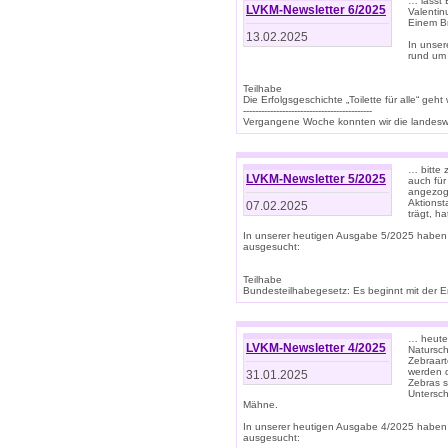
… lasst 
LVKM-Newsletter 6/2025
Valentin
Einem B
13.02.2025
In unse
rund um
Teilhabe
Die Erfolgsgeschichte „Toilette für alle“ geht
-------------------------------------------
Vergangene Woche konnten wir die landeswe
… bitte 
LVKM-Newsletter 5/2025
auch für
angezoge
Aktionst
07.02.2025
trägt, h
In unserer heutigen Ausgabe 5/2025 haben
ausgesucht:
Teilhabe
Bundesteilhabegesetz: Es beginnt mit der Erm
… heute 
LVKM-Newsletter 4/2025
Natursch
Zebraart
werden d
31.01.2025
Zebras s
Untersch
Mähne.
In unserer heutigen Ausgabe 4/2025 haben
ausgesucht: