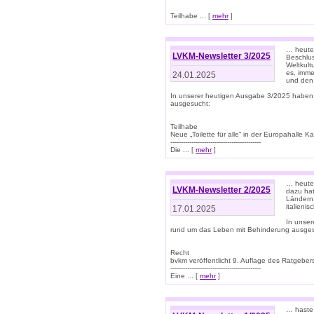
Teilhabe ... [
mehr
]
… heute 
LVKM-Newsletter 3/2025
Beschlu
Weltkult
es, imme
24.01.2025
und den 
In unserer heutigen Ausgabe 3/2025 haben
ausgesucht:
Teilhabe
Neue „Toilette für alle“ in der Europahalle Ka
-------------------------------------------
Die ... [
mehr
]
… heute 
LVKM-Newsletter 2/2025
dazu hat
Ländern 
italieni
17.01.2025
In unse
rund um das Leben mit Behinderung ausges
Recht
bvkm veröffentlicht 9. Auflage des Ratgeb
-------------------------------------------
Eine ... [
mehr
]
… haste 