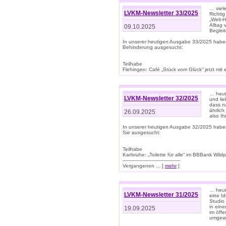
… viel
LVKM-Newsletter 33/2025
Richti
„Welt-
Alltag
09.10.2025
Beglei
In unserer heutigen Ausgabe 33/2025 habe
Behinderung ausgesucht:
Teilhabe
Flehingen: Café „Stück vom Glück“ jetzt mit ein
… heut
LVKM-Newsletter 32/2025
und lie
dass n
ährlich
26.09.2025
also Ih
In unserer heutigen Ausgabe 32/2025 habe
Sie ausgesucht:
Teilhabe
Karlsruhe: „Toilette für alle“ im BBBank Wildp
--------------------------------------
Vergangenen ... [
mehr
]
… heute
LVKM-Newsletter 31/2025
eine I
Studio
in ein
19.09.2025
im öff
umgew