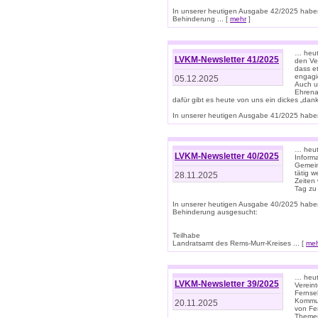
In unserer heutigen Ausgabe 42/2025 habe
Behinderung ... [
mehr
]
… heute
LVKM-Newsletter 41/2025
den Ver
dass et
engagie
05.12.2025
Auch u
Ehrena
dafür gibt es heute von uns ein dickes „dank
In unserer heutigen Ausgabe 41/2025 haben 
… heute
LVKM-Newsletter 40/2025
Informa
Gemein
tätig w
28.11.2025
Zeiten 
Tag zu
In unserer heutigen Ausgabe 40/2025 habe
Behinderung ausgesucht:
Teilhabe
Landratsamt des Rems-Murr-Kreises ... [
me
… heute
LVKM-Newsletter 39/2025
Verein
Fernse
Kommun
20.11.2025
von Fe
Themen 