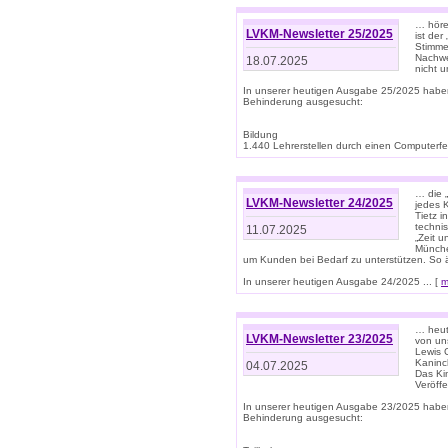
… höre
LVKM-Newsletter 25/2025
ist der
Stimme
Nachwe
18.07.2025
nicht 
In unserer heutigen Ausgabe 25/2025 habe
Behinderung ausgesucht:
Bildung
1.440 Lehrerstellen durch einen Computerfeh
… die 
LVKM-Newsletter 24/2025
jedes 
Tietz i
techni
11.07.2025
„Zeit 
Münche
um Kunden bei Bedarf zu unterstützen. So 
In unserer heutigen Ausgabe 24/2025 ... [
m
… heute
LVKM-Newsletter 23/2025
von uns
Lewis C
Kaninc
04.07.2025
Das Kin
Veröff
In unserer heutigen Ausgabe 23/2025 habe
Behinderung ausgesucht: