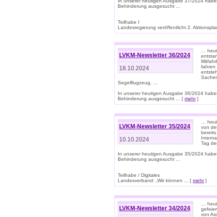
In unserer heutigen Ausgabe 37/2024 habe
Behinderung ausgesucht ...
Teilhabe I
Landesregierung veröffentlicht 2. Aktionsplan
… heute
LVKM-Newsletter 36/2024
entsta
Mitfah
fahren
18.10.2024
entste
Sachen
Segelflugzeug, …
In unserer heutigen Ausgabe 36/2024 habe
Behinderung ausgesucht ... [
mehr
]
… heute
LVKM-Newsletter 35/2024
von den
bereits
Interna
10.10.2024
Tag de
In unserer heutigen Ausgabe 35/2024 habe
Behinderung ausgesucht ...
Teilhabe / Digitales
Landesverband: „Wir können ... [
mehr
]
… heut
LVKM-Newsletter 34/2024
gefeier
von Ass