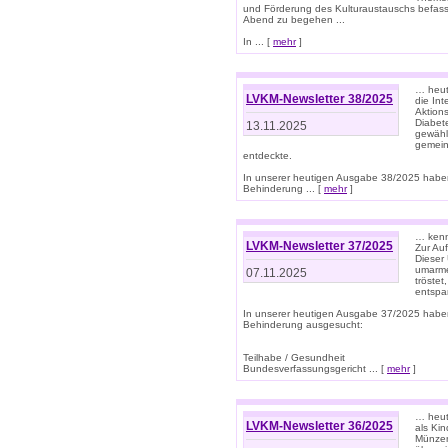
und Förderung des Kulturaustauschs befasse
Abend zu begehen ...
In ... [
mehr
]
… heut
LVKM-Newsletter 38/2025
die In
Aktions
Diabet
13.11.2025
gewählt
gemein
entdeckte.
In unserer heutigen Ausgabe 38/2025 habe
Behinderung ... [
mehr
]
… kenne
LVKM-Newsletter 37/2025
Zur Au
Dieser 
umarme
07.11.2025
tröste
entspa
In unserer heutigen Ausgabe 37/2025 habe
Behinderung ausgesucht:
Teilhabe / Gesundheit
Bundesverfassungsgericht ... [
mehr
]
… heute
LVKM-Newsletter 36/2025
als Kin
Münzen