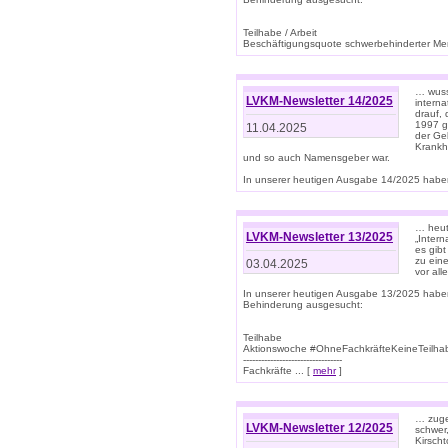
Teilhabe / Arbeit
Beschäftigungsquote schwerbehinderter Mens
… wuss
LVKM-Newsletter 14/2025
intern
drauf, 
1997 gi
11.04.2025
der Geb
Krankhe
und so auch Namensgeber war.
In unserer heutigen Ausgabe 14/2025 haben
… heut
LVKM-Newsletter 13/2025
„Intern
es gibt
zu eine
03.04.2025
vor all
In unserer heutigen Ausgabe 13/2025 habe
Behinderung ausgesucht:
Teilhabe
Aktionswoche #OhneFachkräfteKeineTeilh
---------------------------------
Fachkräfte ... [
mehr
]
… zuge
LVKM-Newsletter 12/2025
schwer
Kirscht