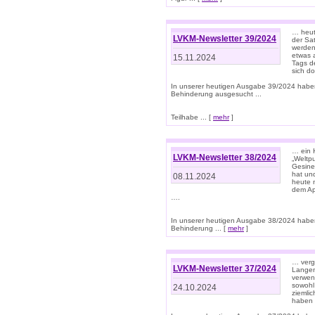
… heut
LVKM-Newsletter 39/2024
der Sa
werden
etwas 
15.11.2024
Tags de
sich d
In unserer heutigen Ausgabe 39/2024 habe
Behinderung ausgesucht ...
Teilhabe ... [
mehr
]
… ein 
LVKM-Newsletter 38/2024
„Weltpu
Gesine
hat und
08.11.2024
heute 
dem App
….
In unserer heutigen Ausgabe 38/2024 habe
Behinderung ... [
mehr
]
… verg
LVKM-Newsletter 37/2024
Langens
verwen
sowohl
24.10.2024
ziemlic
haben