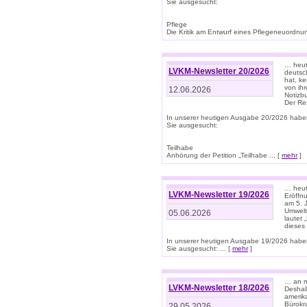
Sie ausgesucht:
Pflege
Die Kritik am Entwurf eines Pflegeneuordnung
… heute
LVKM-Newsletter 20/2026
deutsch
hat, k
von ih
12.06.2026
Notizb
Der Re
In unserer heutigen Ausgabe 20/2026 habe
Sie ausgesucht:
Teilhabe
Anhörung der Petition „Teilhabe ... [
mehr
]
… heute
LVKM-Newsletter 19/2026
Eröffn
am 5. 
Umwelt“
05.06.2026
lautet
dieses
In unserer heutigen Ausgabe 19/2026 habe
Sie ausgesucht: ... [
mehr
]
… an m
LVKM-Newsletter 18/2026
Deshal
amerik
Bürokra
29.05.2026