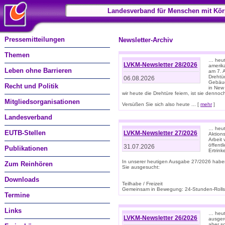
Landesverband für Menschen mit Kör
Pressemitteilungen
Newsletter-Archiv
Themen
… heute
LVKM-Newsletter 28/2026
amerik
Leben ohne Barrieren
am 7. 
Drehtür
06.08.2026
Gebäud
Recht und Politik
in New
wir heute die Drehtüre feiern, ist sie dennoch
Mitgliedsorganisationen
Versüßen Sie sich also heute ... [
mehr
]
Landesverband
… heut
EUTB-Stellen
LVKM-Newsletter 27/2026
Aktions
Arbeit
öffentl
31.07.2026
Publikationen
Ertrin
In unserer heutigen Ausgabe 27/2026 habe
Zum Reinhören
Sie ausgesucht:
Downloads
Teilhabe / Freizeit
Gemeinsam in Bewegung: 24-Stunden-Rollstu
Termine
Links
… heut
LVKM-Newsletter 26/2026
ausgere
aber s