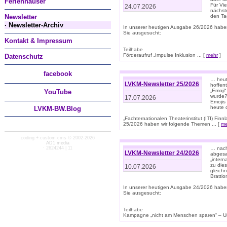
Ferienhäuser
Für Vi
24.07.2026
nächst
Newsletter
den T
· Newsletter-Archiv
In unserer heutigen Ausgabe 26/2026 habe
Sie ausgesucht:
Kontakt & Impressum
Teilhabe
Förderaufruf „Impulse Inklusion ... [
mehr
]
Datenschutz
facebook
… heut
LVKM-Newsletter 25/2026
hoffent
„Emoji“
You
Tube
wurde?
17.07.2026
Emojis 
heute 
LVKM-BW.Blog
„Fachternationalen Theaterinstitut (ITI) Fi
25/2026 haben wir folgende Themen ... [
me
coding + custom cms © 2002-2026
AD1 media
· 2624244 | 11
… nach
LVKM-Newsletter 24/2026
abgesag
„intern
zu dies
10.07.2026
gleich
Brattio
In unserer heutigen Ausgabe 24/2026 habe
Sie ausgesucht:
Teilhabe
Kampagne „nicht am Menschen sparen“ – Un