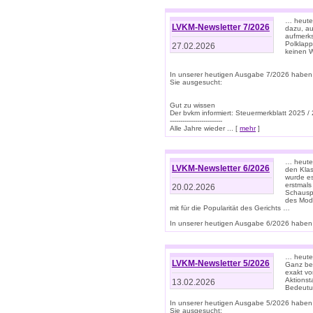
… heute 
LVKM-Newsletter 7/2026
dazu, au
aufmerks
Polklapp
27.02.2026
keinen W
In unserer heutigen Ausgabe 7/2026 haben
Sie ausgesucht:
Gut zu wissen
Der bvkm informiert: Steuermerkblatt 2025 /
-------------------------
Alle Jahre wieder ... [
mehr
]
… heute 
LVKM-Newsletter 6/2026
den Klas
wurde es
erstmals
20.02.2026
Schauspi
des Mode
mit für die Popularität des Gerichts …
In unserer heutigen Ausgabe 6/2026 haben 
… heute 
LVKM-Newsletter 5/2026
Ganz bew
exakt vo
Aktionst
13.02.2026
Bedeutun
In unserer heutigen Ausgabe 5/2026 haben
Sie ausgesucht: