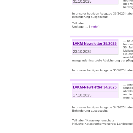
überre
31.10.2025
Idee w
befähi
In unserer heutigen Ausgabe 36/2025 habe
Behinderung ausgesucht:
Teilhabe
Umfrage: ... [
mehr
]
… heute
LVKM-Newsletter 35/2025
bundesw
50. Jah
Meilen
23.10.2025
Situati
unsicht
mangelnde finanzielle Absicherung der pfleg
In unserer heutigen Ausgabe 35/2025 haben
… wuss
LVKM-Newsletter 34/2025
schnel
abfalle
an die 
17.10.2025
wenn s
In unserer heutigen Ausgabe 34/2025 habe
Behinderung ausgesucht:
Teilhabe / Katastrophenschutz
inklusive Katastrophenvorsorge: Landesregie