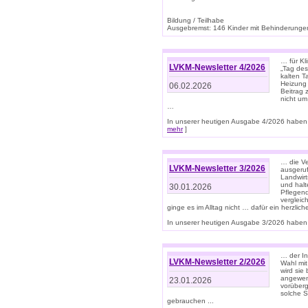
Bildung / Teilhabe
Ausgebremst: 146 Kinder mit Behinderungen
… für Kl
LVKM-Newsletter 4/2026
„Tag des
kalten T
Heizung 
06.02.2026
Beitrag 
nicht um
…
In unserer heutigen Ausgabe 4/2026 haben 
mehr
]
… die Ve
LVKM-Newsletter 3/2026
ausgeruf
Landwirt
und halt
30.01.2026
Pflegend
vergleic
ginge es im Alltag nicht … dafür ein herzlich
In unserer heutigen Ausgabe 3/2026 haben 
… der In
LVKM-Newsletter 2/2026
Wahl mit
wird si
angewend
23.01.2026
vorüberg
solche S
gebrauchen ...