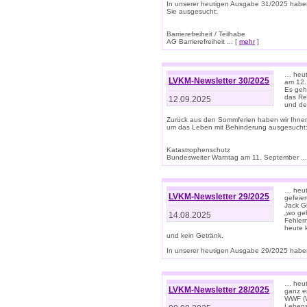
In unserer heutigen Ausgabe 31/2025 habe
Sie ausgesucht:
Barrierefreiheit / Teilhabe
AG Barrierefreiheit ... [
mehr
]
… heut
LVKM-Newsletter 30/2025
am 12.
Es geh
das Rec
12.09.2025
und de
Zurück aus den Sommferien haben wir Ihne
um das Leben mit Behinderung ausgesucht
Katastrophenschutz
Bundesweiter Warntag am 11. September ...
… heute
LVKM-Newsletter 29/2025
gefeie
Jack Gi
„wo ge
14.08.2025
Fehler
heute 
und kein Getränk.
In unserer heutigen Ausgabe 29/2025 haben
… heute
LVKM-Newsletter 28/2025
ganz e
WWF (W
Lebens