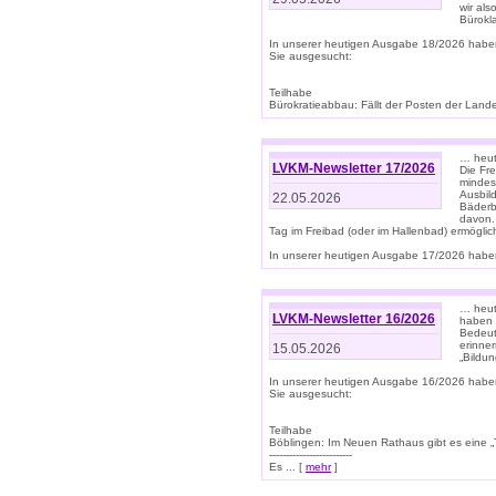
wir als
Bürok
In unserer heutigen Ausgabe 18/2026 habe
Sie ausgesucht:
Teilhabe
Bürokratieabbau: Fällt der Posten der Land
… heut
LVKM-Newsletter 17/2026
Die Fr
mindes
Ausbild
22.05.2026
Bäderbe
davon.
Tag im Freibad (oder im Hallenbad) ermöglic
In unserer heutigen Ausgabe 17/2026 haben
… heute
LVKM-Newsletter 16/2026
haben 
Bedeut
erinner
15.05.2026
„Bildun
In unserer heutigen Ausgabe 16/2026 habe
Sie ausgesucht:
Teilhabe
Böblingen: Im Neuen Rathaus gibt es eine „Toi
-------------------------
Es ... [
mehr
]