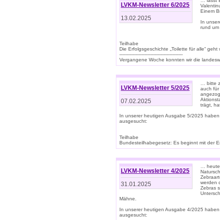
… lasst 
LVKM-Newsletter 6/2025
Valentin
Einem B
13.02.2025
In unse
rund um
Teilhabe
Die Erfolgsgeschichte „Toilette für alle“ geht
-------------------------------------------
Vergangene Woche konnten wir die landeswe
… bitte 
LVKM-Newsletter 5/2025
auch für
angezoge
Aktionst
07.02.2025
trägt, h
In unserer heutigen Ausgabe 5/2025 haben
ausgesucht:
Teilhabe
Bundesteilhabegesetz: Es beginnt mit der Erm
… heute 
LVKM-Newsletter 4/2025
Natursch
Zebraart
werden d
31.01.2025
Zebras s
Untersch
Mähne.
In unserer heutigen Ausgabe 4/2025 haben
ausgesucht: