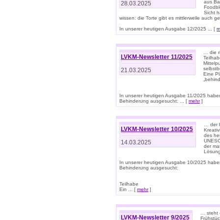
aus Ba
28.03.2025
Foodbl
Sicht h
wissen: die Torte gibt es mittlerweile auch g
In unserer heutigen Ausgabe 12/2025 ... [
m
… die r
LVKM-Newsletter 11/2025
Teilha
Mittelp
selbstb
21.03.2025
Eine Pl
„behind
In unserer heutigen Ausgabe 11/2025 habe
Behinderung ausgesucht: ... [
mehr
]
… der 
LVKM-Newsletter 10/2025
Kreati
des heu
UNESCO 
14.03.2025
der ma
Lösung
In unserer heutigen Ausgabe 10/2025 habe
Behinderung ausgesucht:
Teilhabe
Ein ... [
mehr
]
… steht 
LVKM-Newsletter 9/2025
Frühstüc