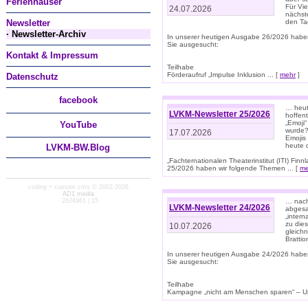
Ferienhäuser
Für Vi
24.07.2026
nächst
Newsletter
den T
· Newsletter-Archiv
In unserer heutigen Ausgabe 26/2026 habe
Sie ausgesucht:
Kontakt & Impressum
Teilhabe
Förderaufruf „Impulse Inklusion ... [
mehr
]
Datenschutz
facebook
… heut
LVKM-Newsletter 25/2026
hoffent
„Emoji“
You
Tube
wurde?
17.07.2026
Emojis 
heute 
LVKM-BW.Blog
„Fachternationalen Theaterinstitut (ITI) Fi
25/2026 haben wir folgende Themen ... [
me
coding + custom cms © 2002-2026
AD1 media
· 2624961 | 15
… nach
LVKM-Newsletter 24/2026
abgesag
„intern
zu dies
10.07.2026
gleich
Brattio
In unserer heutigen Ausgabe 24/2026 habe
Sie ausgesucht:
Teilhabe
Kampagne „nicht am Menschen sparen“ – Un