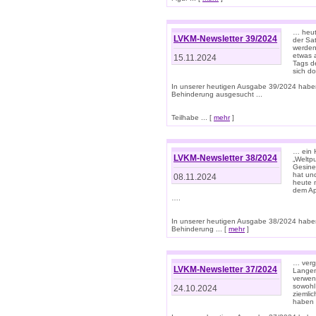
… heut
LVKM-Newsletter 39/2024
der Sa
werden
etwas 
15.11.2024
Tags de
sich d
In unserer heutigen Ausgabe 39/2024 habe
Behinderung ausgesucht ...
Teilhabe ... [
mehr
]
… ein 
LVKM-Newsletter 38/2024
„Weltpu
Gesine
hat und
08.11.2024
heute 
dem App
….
In unserer heutigen Ausgabe 38/2024 habe
Behinderung ... [
mehr
]
… verg
LVKM-Newsletter 37/2024
Langens
verwen
sowohl
24.10.2024
ziemlic
haben