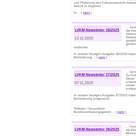
und Förderung des Kulturaustauschs befasse
Abend zu begehen ...
In ... [
mehr
]
… heut
LVKM-Newsletter 38/2025
die In
Aktions
Diabet
13.11.2025
gewählt
gemein
entdeckte.
In unserer heutigen Ausgabe 38/2025 habe
Behinderung ... [
mehr
]
… kenne
LVKM-Newsletter 37/2025
Zur Au
Dieser 
umarme
07.11.2025
tröste
entspa
In unserer heutigen Ausgabe 37/2025 habe
Behinderung ausgesucht:
Teilhabe / Gesundheit
Bundesverfassungsgericht ... [
mehr
]
… heute
LVKM-Newsletter 36/2025
als Kin
Münzen