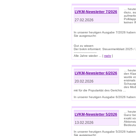
… heute 
LVKM-Newsletter 7/2026
dazu, au
aufmerks
Polklapp
27.02.2026
keinen W
In unserer heutigen Ausgabe 7/2026 haben
Sie ausgesucht:
Gut zu wissen
Der bvkm informiert: Steuermerkblatt 2025 /
-------------------------
Alle Jahre wieder ... [
mehr
]
… heute 
LVKM-Newsletter 6/2026
den Klas
wurde es
erstmals
20.02.2026
Schauspi
des Mode
mit für die Popularität des Gerichts …
In unserer heutigen Ausgabe 6/2026 haben 
… heute 
LVKM-Newsletter 5/2026
Ganz bew
exakt vo
Aktionst
13.02.2026
Bedeutun
In unserer heutigen Ausgabe 5/2026 haben
Sie ausgesucht: