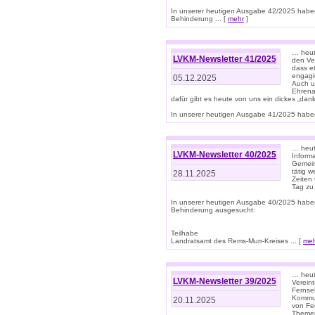
In unserer heutigen Ausgabe 42/2025 habe
Behinderung ... [
mehr
]
… heute
LVKM-Newsletter 41/2025
den Ver
dass et
engagie
05.12.2025
Auch u
Ehrena
dafür gibt es heute von uns ein dickes „dank
In unserer heutigen Ausgabe 41/2025 haben 
… heute
LVKM-Newsletter 40/2025
Informa
Gemein
tätig w
28.11.2025
Zeiten 
Tag zu
In unserer heutigen Ausgabe 40/2025 habe
Behinderung ausgesucht:
Teilhabe
Landratsamt des Rems-Murr-Kreises ... [
me
… heute
LVKM-Newsletter 39/2025
Verein
Fernse
Kommun
20.11.2025
von Fe
Themen 