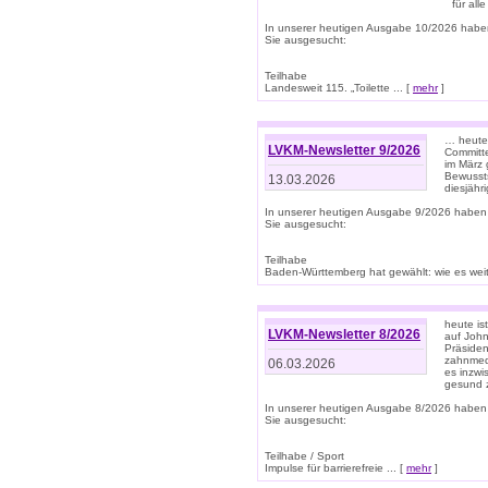
für all
In unserer heutigen Ausgabe 10/2026 habe
Sie ausgesucht:
Teilhabe
Landesweit 115. „Toilette ... [
mehr
]
… heute 
LVKM-Newsletter 9/2026
Committe
im März 
Bewussts
13.03.2026
diesjähr
In unserer heutigen Ausgabe 9/2026 haben
Sie ausgesucht:
Teilhabe
Baden-Württemberg hat gewählt: wie es weite
heute is
LVKM-Newsletter 8/2026
auf Joh
Präsiden
zahnmedi
06.03.2026
es inzwi
gesund z
In unserer heutigen Ausgabe 8/2026 haben
Sie ausgesucht:
Teilhabe / Sport
Impulse für barrierefreie ... [
mehr
]