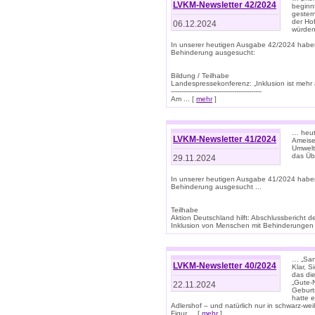
LVKM-Newsletter 42/2024
beginn
gestern
der Hof
06.12.2024
würden
In unserer heutigen Ausgabe 42/2024 habe
Behinderung ausgesucht:
Bildung / Teilhabe
Landespressekonferenz: „Inklusion ist mehr 
-------------------------------------------
Am ... [
mehr
]
… heute
LVKM-Newsletter 41/2024
Ameise
Umwelt
das Übe
29.11.2024
In unserer heutigen Ausgabe 41/2024 habe
Behinderung ausgesucht ...
Teilhabe
Aktion Deutschland hilft: Abschlussberic
Inklusion von Menschen mit Behinderungen (P
… „San
LVKM-Newsletter 40/2024
Klar, 
das die
„Gute-
22.11.2024
Geburt
hatte 
Adlershof – und natürlich nur in schwarz-w
Figur ... [
mehr
]