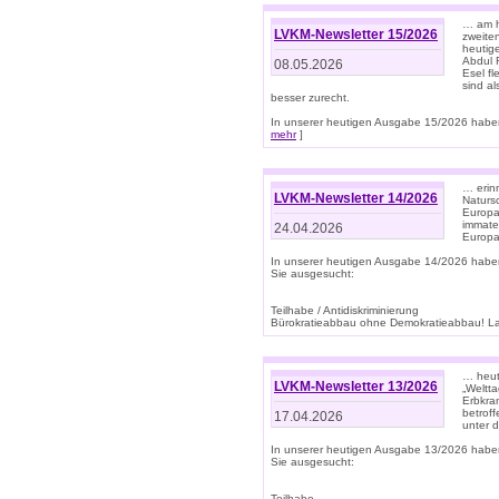
… am h
LVKM-Newsletter 15/2026
zweite
heutige
Abdul R
08.05.2026
Esel f
sind a
besser zurecht.
In unserer heutigen Ausgabe 15/2026 haben
mehr
]
… erin
LVKM-Newsletter 14/2026
Natursc
Europa
immate
24.04.2026
Europa
In unserer heutigen Ausgabe 14/2026 habe
Sie ausgesucht:
Teilhabe / Antidiskriminierung
Bürokratieabbau ohne Demokratieabbau! Land
… heut
LVKM-Newsletter 13/2026
„Weltta
Erbkran
betroff
17.04.2026
unter d
In unserer heutigen Ausgabe 13/2026 habe
Sie ausgesucht:
Teilhabe