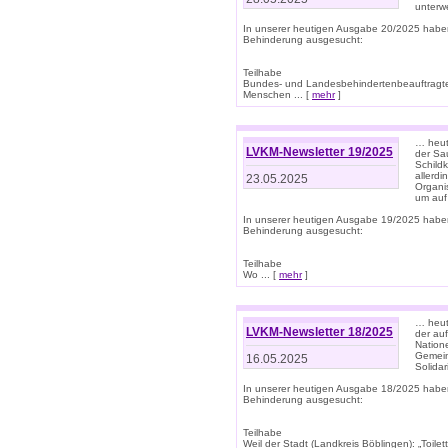
unterwe
In unserer heutigen Ausgabe 20/2025 habe
Behinderung ausgesucht:
Teilhabe
Bundes- und Landesbehindertenbeauftragte:
Menschen ... [
mehr
]
… heute
LVKM-Newsletter 19/2025
der Sau
Schild
allerd
23.05.2025
Organi
um auf
In unserer heutigen Ausgabe 19/2025 habe
Behinderung ausgesucht:
Teilhabe
Wo ... [
mehr
]
… heut
LVKM-Newsletter 18/2025
der au
Nation
Gemeins
16.05.2025
Solidar
In unserer heutigen Ausgabe 18/2025 habe
Behinderung ausgesucht:
Teilhabe
Weil der Stadt (Landkreis Böblingen): „Toilette