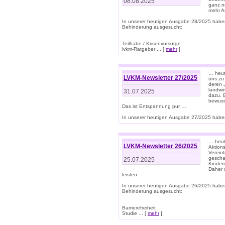
08.08.2025
ganz n
mehr A
In unserer heutigen Ausgabe 28/2025 habe
Behinderung ausgesucht:
Teilhabe / Krisenvorsorge
lvkm-Ratgeber ... [
mehr
]
… heut
LVKM-Newsletter 27/2025
uns zu
deren „
landwi
31.07.2025
dazu. E
bewusst
Das ist Entspannung pur …
In unserer heutigen Ausgabe 27/2025 haben
… heute
LVKM-Newsletter 26/2025
Aktion
Verein
gescha
25.07.2025
Kinder
Daher s
leisten.
In unserer heutigen Ausgabe 26/2025 habe
Behinderung ausgesucht:
Barrierefreiheit
Studie ... [
mehr
]