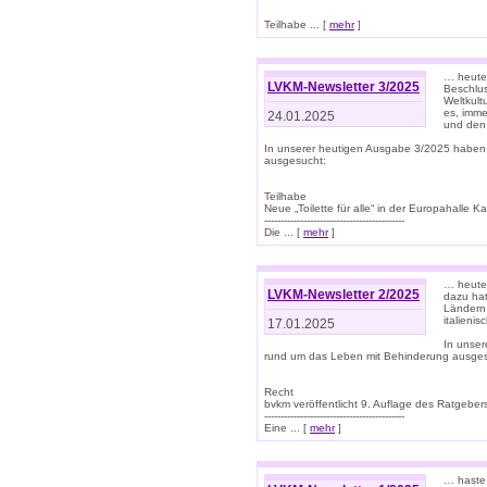
Teilhabe ... [
mehr
]
… heute 
LVKM-Newsletter 3/2025
Beschlu
Weltkult
es, imme
24.01.2025
und den 
In unserer heutigen Ausgabe 3/2025 haben
ausgesucht:
Teilhabe
Neue „Toilette für alle“ in der Europahalle Ka
-------------------------------------------
Die ... [
mehr
]
… heute 
LVKM-Newsletter 2/2025
dazu hat
Ländern 
italieni
17.01.2025
In unse
rund um das Leben mit Behinderung ausges
Recht
bvkm veröffentlicht 9. Auflage des Ratgeb
-------------------------------------------
Eine ... [
mehr
]
… haste 