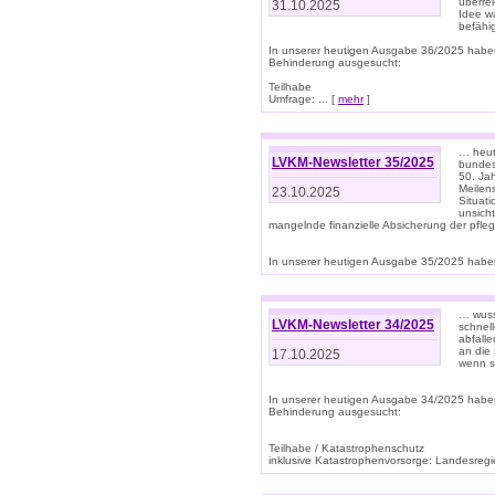
überre
31.10.2025
Idee w
befähi
In unserer heutigen Ausgabe 36/2025 habe
Behinderung ausgesucht:
Teilhabe
Umfrage: ... [
mehr
]
… heute
LVKM-Newsletter 35/2025
bundesw
50. Jah
Meilen
23.10.2025
Situati
unsicht
mangelnde finanzielle Absicherung der pfleg
In unserer heutigen Ausgabe 35/2025 haben
… wuss
LVKM-Newsletter 34/2025
schnel
abfalle
an die 
17.10.2025
wenn s
In unserer heutigen Ausgabe 34/2025 habe
Behinderung ausgesucht:
Teilhabe / Katastrophenschutz
inklusive Katastrophenvorsorge: Landesregie