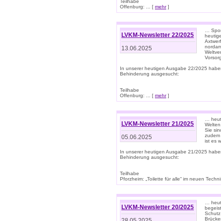
Teilhabe
Offenburg: ... [
mehr
]
… Spor
LVKM-Newsletter 22/2025
heutig
Axtwer
nordame
13.06.2025
Weltve
Vorsor
In unserer heutigen Ausgabe 22/2025 habe
Behinderung ausgesucht:
Teilhabe
Offenburg: ... [
mehr
]
… heute
LVKM-Newsletter 21/2025
Welten
Sie sin
zudem 
05.06.2025
ist es 
In unserer heutigen Ausgabe 21/2025 habe
Behinderung ausgesucht:
Teilhabe
Pforzheim: „Toilette für alle“ im neuen Techni
… heute
LVKM-Newsletter 20/2025
begeis
Schutz
Brücken
28.05.2025