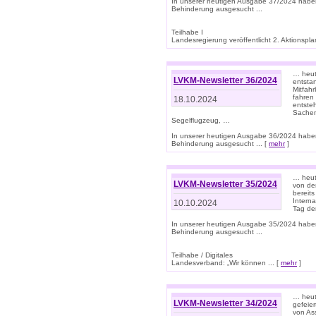
In unserer heutigen Ausgabe 37/2024 habe
Behinderung ausgesucht ...
Teilhabe I
Landesregierung veröffentlicht 2. Aktionsplan
… heute
LVKM-Newsletter 36/2024
entsta
Mitfah
fahren
18.10.2024
entste
Sachen
Segelflugzeug, …
In unserer heutigen Ausgabe 36/2024 habe
Behinderung ausgesucht ... [
mehr
]
… heute
LVKM-Newsletter 35/2024
von den
bereits
Interna
10.10.2024
Tag de
In unserer heutigen Ausgabe 35/2024 habe
Behinderung ausgesucht ...
Teilhabe / Digitales
Landesverband: „Wir können ... [
mehr
]
… heut
LVKM-Newsletter 34/2024
gefeier
von Ass