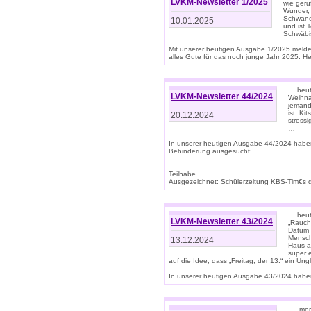
LVKM-Newsletter 1/2025
wie geru
Wunder, 
Schwanen
10.01.2025
und ist 
Schwäbi
Mit unserer heutigen Ausgabe 1/2025 meld
alles Gute für das noch junge Jahr 2025. H
… heute
LVKM-Newsletter 44/2024
Weihna
jemand
ist. K
20.12.2024
stress
…
In unserer heutigen Ausgabe 44/2024 habe
Behinderung ausgesucht:
Teilhabe
Ausgezeichnet: Schülerzeitung KBS-Tim€s de
… heute
LVKM-Newsletter 43/2024
„Rauch
Datum 
Mensch
13.12.2024
Haus au
super 
auf die Idee, dass „Freitag, der 13.“ ein Un
In unserer heutigen Ausgabe 43/2024 haben 
… „mor