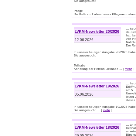
Sie ausgesucht:
Pflege
Die Kritik am Entwurf eines Pflegeneuordnung
… heute
LVKM-Newsletter 20/2026
deutsch
hat, k
von ih
12.06.2026
Notizb
Der Re
In unserer heutigen Ausgabe 20/2026 habe
Sie ausgesucht:
Teilhabe
Anhörung der Petition „Teilhabe ... [
mehr
]
… heute
LVKM-Newsletter 19/2026
Eröffn
am 5. 
Umwelt“
05.06.2026
lautet
dieses
In unserer heutigen Ausgabe 19/2026 habe
Sie ausgesucht: ... [
mehr
]
… an m
LVKM-Newsletter 18/2026
Deshal
amerik
Bürokra
29.05.2026