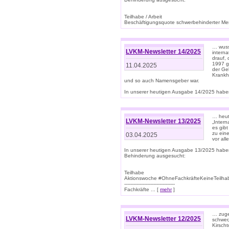
Teilhabe / Arbeit
Beschäftigungsquote schwerbehinderter Mens
… wuss
LVKM-Newsletter 14/2025
intern
drauf, 
1997 gi
11.04.2025
der Geb
Krankhe
und so auch Namensgeber war.
In unserer heutigen Ausgabe 14/2025 haben
… heut
LVKM-Newsletter 13/2025
„Intern
es gibt
zu eine
03.04.2025
vor all
In unserer heutigen Ausgabe 13/2025 habe
Behinderung ausgesucht:
Teilhabe
Aktionswoche #OhneFachkräfteKeineTeilh
---------------------------------
Fachkräfte ... [
mehr
]
… zuge
LVKM-Newsletter 12/2025
schwer
Kirscht