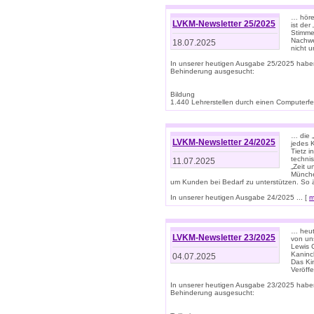
… höre
LVKM-Newsletter 25/2025
ist der
Stimme
Nachwe
18.07.2025
nicht 
In unserer heutigen Ausgabe 25/2025 habe
Behinderung ausgesucht:
Bildung
1.440 Lehrerstellen durch einen Computerfeh
… die 
LVKM-Newsletter 24/2025
jedes 
Tietz i
techni
11.07.2025
„Zeit 
Münche
um Kunden bei Bedarf zu unterstützen. So 
In unserer heutigen Ausgabe 24/2025 ... [
m
… heute
LVKM-Newsletter 23/2025
von uns
Lewis C
Kaninc
04.07.2025
Das Kin
Veröff
In unserer heutigen Ausgabe 23/2025 habe
Behinderung ausgesucht: