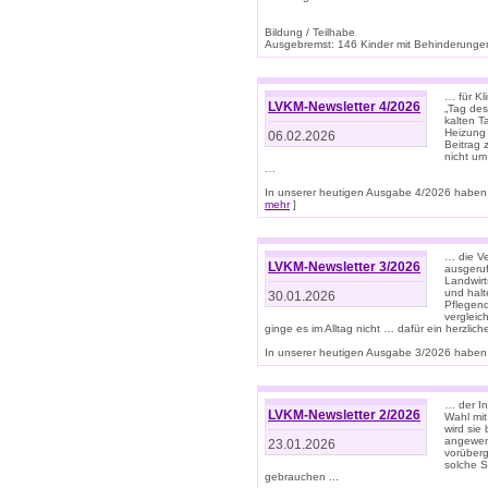
Bildung / Teilhabe
Ausgebremst: 146 Kinder mit Behinderungen
… für Kl
LVKM-Newsletter 4/2026
„Tag des
kalten T
Heizung 
06.02.2026
Beitrag 
nicht um
…
In unserer heutigen Ausgabe 4/2026 haben 
mehr
]
… die Ve
LVKM-Newsletter 3/2026
ausgeruf
Landwirt
und halt
30.01.2026
Pflegend
vergleic
ginge es im Alltag nicht … dafür ein herzlich
In unserer heutigen Ausgabe 3/2026 haben 
… der In
LVKM-Newsletter 2/2026
Wahl mit
wird si
angewend
23.01.2026
vorüberg
solche S
gebrauchen ...