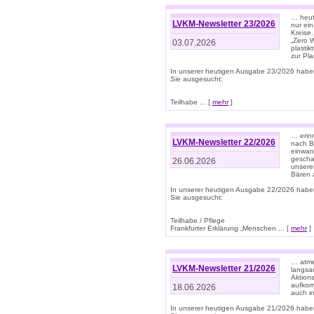
… heute
LVKM-Newsletter 23/2026
nur ein
Kreise
„Zero 
03.07.2026
plastik
zur Pla
In unserer heutigen Ausgabe 23/2026 habe
Sie ausgesucht:
Teilhabe ... [
mehr
]
… erin
LVKM-Newsletter 22/2026
nach B
einwan
gescha
26.06.2026
unsere
Bären a
In unserer heutigen Ausgabe 22/2026 habe
Sie ausgesucht:
Teilhabe / Pflege
Frankfurter Erklärung „Menschen ... [
mehr
]
… atme
LVKM-Newsletter 21/2026
langsa
Aktion
aufkom
18.06.2026
auch i
In unserer heutigen Ausgabe 21/2026 habe