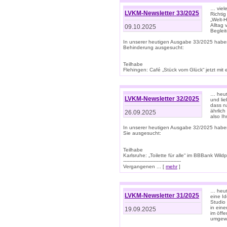
… viel
LVKM-Newsletter 33/2025
Richti
„Welt-
Alltag
09.10.2025
Beglei
In unserer heutigen Ausgabe 33/2025 habe
Behinderung ausgesucht:
Teilhabe
Flehingen: Café „Stück vom Glück“ jetzt mit ein
… heut
LVKM-Newsletter 32/2025
und lie
dass n
ährlich
26.09.2025
also Ih
In unserer heutigen Ausgabe 32/2025 habe
Sie ausgesucht:
Teilhabe
Karlsruhe: „Toilette für alle“ im BBBank Wildp
--------------------------------------
Vergangenen ... [
mehr
]
… heute
LVKM-Newsletter 31/2025
eine I
Studio
in ein
19.09.2025
im öff
umgew