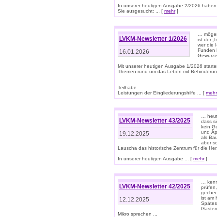
In unserer heutigen Ausgabe 2/2026 haben
Sie ausgesucht: ... [
mehr
]
… mögen 
LVKM-Newsletter 1/2026
ist der 
wer die 
Funden b
16.01.2026
Gewürze 
Mit unserer heutigen Ausgabe 1/2026 starte
Themen rund um das Leben mit Behinderun
Teilhabe
Leistungen der Eingliederungshilfe ... [
mehr
… heut
LVKM-Newsletter 43/2025
dass s
kein G
und Äp
19.12.2025
als Bau
aber sc
Lauscha das historische Zentrum für die He
In unserer heutigen Ausgabe ... [
mehr
]
… kenn
LVKM-Newsletter 42/2025
prüfen
gechec
ist am
12.12.2025
Spätest
Gästen 
Mikro sprechen ...