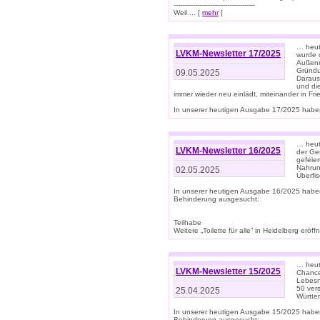
--------------------------------------
Weil ... [
mehr
]
… heut
LVKM-Newsletter 17/2025
wurde 
Außenm
Gründu
09.05.2025
Daraus
und di
immer wieder neu einlädt, miteinander in Fri
In unserer heutigen Ausgabe 17/2025 haben 
… heute
LVKM-Newsletter 16/2025
der Ge
gefeie
Nahrun
02.05.2025
Überfi
In unserer heutigen Ausgabe 16/2025 habe
Behinderung ausgesucht:
Teilhabe
Weitere „Toilette für alle“ in Heidelberg erö
… heute
LVKM-Newsletter 15/2025
Chance
Lebesn
50 ver
25.04.2025
Württem
In unserer heutigen Ausgabe 15/2025 habe
Behinderung ausgesucht: