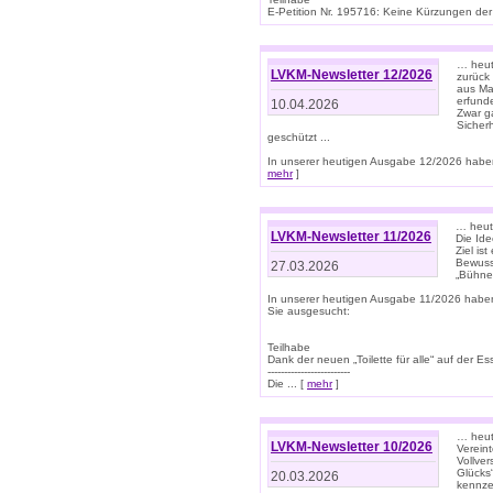
E-Petition Nr. 195716: Keine Kürzungen der E
… heute
LVKM-Newsletter 12/2026
zurück
aus Ma
erfund
10.04.2026
Zwar ga
Sicher
geschützt ...
In unserer heutigen Ausgabe 12/2026 haben
mehr
]
… heute
LVKM-Newsletter 11/2026
Die Ide
Ziel is
Bewuss
27.03.2026
„Bühne 
In unserer heutigen Ausgabe 11/2026 habe
Sie ausgesucht:
Teilhabe
Dank der neuen „Toilette für alle“ auf der Ess
-------------------------
Die ... [
mehr
]
… heute
LVKM-Newsletter 10/2026
Verein
Vollve
Glücks
20.03.2026
kennze