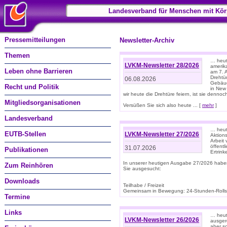
Landesverband für Menschen mit Kör
Pressemitteilungen
Newsletter-Archiv
Themen
… heute
LVKM-Newsletter 28/2026
amerik
Leben ohne Barrieren
am 7. 
Drehtür
06.08.2026
Gebäud
Recht und Politik
in New
wir heute die Drehtüre feiern, ist sie dennoch
Mitgliedsorganisationen
Versüßen Sie sich also heute ... [
mehr
]
Landesverband
… heut
EUTB-Stellen
LVKM-Newsletter 27/2026
Aktions
Arbeit
öffentl
31.07.2026
Publikationen
Ertrin
In unserer heutigen Ausgabe 27/2026 habe
Zum Reinhören
Sie ausgesucht:
Downloads
Teilhabe / Freizeit
Gemeinsam in Bewegung: 24-Stunden-Rollstu
Termine
Links
… heut
LVKM-Newsletter 26/2026
ausgere
aber s