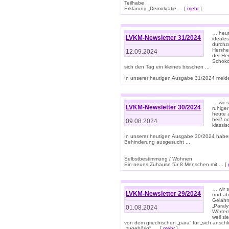
Teilhabe
Erklärung „Demokratie ... [
mehr
]
… heute
LVKM-Newsletter 31/2024
ideale
durchzu
Hershe
12.09.2024
der He
Schoko
sich den Tag ein kleines bisschen ...
In unserer heutigen Ausgabe 31/2024 melde
… wir 
LVKM-Newsletter 30/2024
ruhige
heute 
heiß od
09.08.2024
klassi
In unserer heutigen Ausgabe 30/2024 habe
Behinderung ausgesucht ...
Selbstbestimmung / Wohnen
Ein neues Zuhause für 8 Menschen mit ... [
… wir s
LVKM-Newsletter 29/2024
und ab 
Gelähm
„Paral
01.08.2024
Wörtern
weil si
von dem griechischen „para“ für „sich anschl
„zugehörig“, ... [
mehr
]