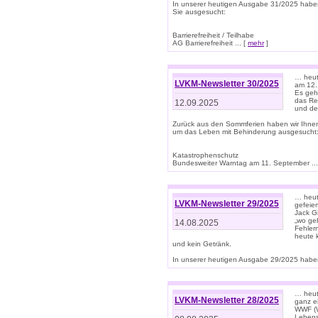
In unserer heutigen Ausgabe 31/2025 habe
Sie ausgesucht:
Barrierefreiheit / Teilhabe
AG Barrierefreiheit ... [
mehr
]
… heut
LVKM-Newsletter 30/2025
am 12.
Es geh
das Rec
12.09.2025
und de
Zurück aus den Sommferien haben wir Ihne
um das Leben mit Behinderung ausgesucht
Katastrophenschutz
Bundesweiter Warntag am 11. September ...
… heute
LVKM-Newsletter 29/2025
gefeie
Jack Gi
„wo ge
14.08.2025
Fehler
heute 
und kein Getränk.
In unserer heutigen Ausgabe 29/2025 haben
… heute
LVKM-Newsletter 28/2025
ganz e
WWF (W
Lebens