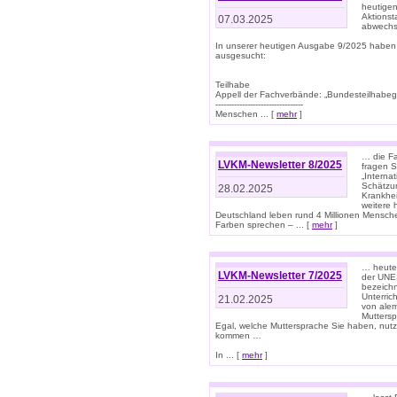
heutigen
Aktionst
07.03.2025
abwechs
In unserer heutigen Ausgabe 9/2025 haben
ausgesucht:
Teilhabe
Appell der Fachverbände: „Bundesteilhabeg
---------------------------------
Menschen ... [
mehr
]
… die Fa
LVKM-Newsletter 8/2025
fragen S
„Interna
Schätzun
28.02.2025
Krankhei
weitere 
Deutschland leben rund 4 Millionen Mensche
Farben sprechen – ... [
mehr
]
… heute 
LVKM-Newsletter 7/2025
der UNE
bezeichn
Unterric
21.02.2025
von alem
Muttersp
Egal, welche Muttersprache Sie haben, nutz
kommen …
In ... [
mehr
]