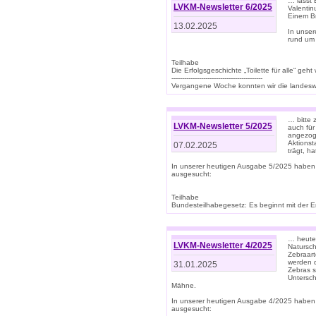
… lasst 
LVKM-Newsletter 6/2025
Valentin
Einem B
13.02.2025
In unse
rund um
Teilhabe
Die Erfolgsgeschichte „Toilette für alle“ geht
-------------------------------------------
Vergangene Woche konnten wir die landeswe
… bitte 
LVKM-Newsletter 5/2025
auch für
angezoge
Aktionst
07.02.2025
trägt, h
In unserer heutigen Ausgabe 5/2025 haben
ausgesucht:
Teilhabe
Bundesteilhabegesetz: Es beginnt mit der Erm
… heute 
LVKM-Newsletter 4/2025
Natursch
Zebraart
werden d
31.01.2025
Zebras s
Untersch
Mähne.
In unserer heutigen Ausgabe 4/2025 haben
ausgesucht: