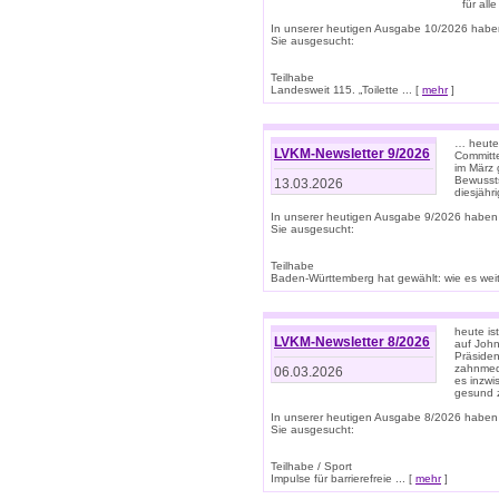
für all
In unserer heutigen Ausgabe 10/2026 habe
Sie ausgesucht:
Teilhabe
Landesweit 115. „Toilette ... [
mehr
]
… heute 
LVKM-Newsletter 9/2026
Committe
im März 
Bewussts
13.03.2026
diesjähr
In unserer heutigen Ausgabe 9/2026 haben
Sie ausgesucht:
Teilhabe
Baden-Württemberg hat gewählt: wie es weite
heute is
LVKM-Newsletter 8/2026
auf Joh
Präsiden
zahnmedi
06.03.2026
es inzwi
gesund z
In unserer heutigen Ausgabe 8/2026 haben
Sie ausgesucht:
Teilhabe / Sport
Impulse für barrierefreie ... [
mehr
]