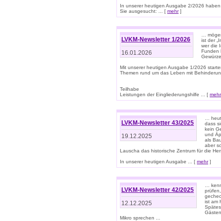
In unserer heutigen Ausgabe 2/2026 haben
Sie ausgesucht: ... [
mehr
]
… mögen 
LVKM-Newsletter 1/2026
ist der 
wer die 
Funden b
16.01.2026
Gewürze 
Mit unserer heutigen Ausgabe 1/2026 starte
Themen rund um das Leben mit Behinderun
Teilhabe
Leistungen der Eingliederungshilfe ... [
mehr
… heut
LVKM-Newsletter 43/2025
dass s
kein G
und Äp
19.12.2025
als Bau
aber sc
Lauscha das historische Zentrum für die He
In unserer heutigen Ausgabe ... [
mehr
]
… kenn
LVKM-Newsletter 42/2025
prüfen
gechec
ist am
12.12.2025
Spätest
Gästen 
Mikro sprechen ...