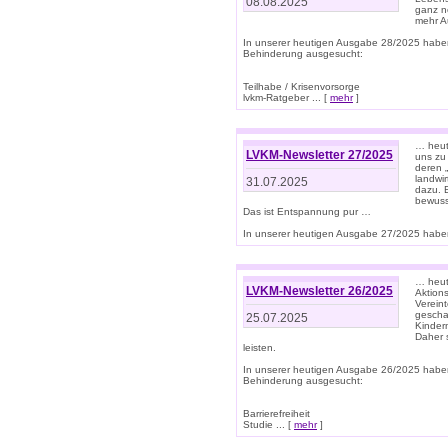
08.08.2025
ganz n
mehr A
In unserer heutigen Ausgabe 28/2025 habe
Behinderung ausgesucht:
Teilhabe / Krisenvorsorge
lvkm-Ratgeber ... [
mehr
]
… heut
LVKM-Newsletter 27/2025
uns zu
deren „
landwi
31.07.2025
dazu. E
bewusst
Das ist Entspannung pur …
In unserer heutigen Ausgabe 27/2025 haben
… heute
LVKM-Newsletter 26/2025
Aktion
Verein
gescha
25.07.2025
Kinder
Daher s
leisten.
In unserer heutigen Ausgabe 26/2025 habe
Behinderung ausgesucht:
Barrierefreiheit
Studie ... [
mehr
]