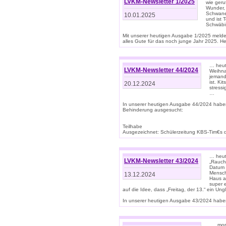
LVKM-Newsletter 1/2025
wie geru
Wunder, 
Schwanen
10.01.2025
und ist 
Schwäbi
Mit unserer heutigen Ausgabe 1/2025 meld
alles Gute für das noch junge Jahr 2025. H
… heute
LVKM-Newsletter 44/2024
Weihna
jemand
ist. K
20.12.2024
stress
…
In unserer heutigen Ausgabe 44/2024 habe
Behinderung ausgesucht:
Teilhabe
Ausgezeichnet: Schülerzeitung KBS-Tim€s de
… heute
LVKM-Newsletter 43/2024
„Rauch
Datum 
Mensch
13.12.2024
Haus au
super 
auf die Idee, dass „Freitag, der 13.“ ein Un
In unserer heutigen Ausgabe 43/2024 haben 
… „mor