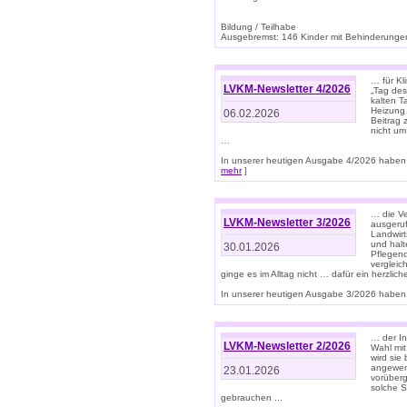
Bildung / Teilhabe
Ausgebremst: 146 Kinder mit Behinderungen
… für Kl
LVKM-Newsletter 4/2026
„Tag des
kalten T
Heizung 
06.02.2026
Beitrag 
nicht um
…
In unserer heutigen Ausgabe 4/2026 haben 
mehr
]
… die Ve
LVKM-Newsletter 3/2026
ausgeruf
Landwirt
und halt
30.01.2026
Pflegend
vergleic
ginge es im Alltag nicht … dafür ein herzlich
In unserer heutigen Ausgabe 3/2026 haben 
… der In
LVKM-Newsletter 2/2026
Wahl mit
wird si
angewend
23.01.2026
vorüberg
solche S
gebrauchen ...