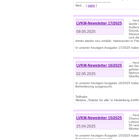
--------------------------------------
Weil ... [
mehr
]
… heut
LVKM-Newsletter 17/2025
wurde 
Außenm
Gründu
09.05.2025
Daraus
und di
immer wieder neu einlädt, miteinander in Fri
In unserer heutigen Ausgabe 17/2025 haben 
… heute
LVKM-Newsletter 16/2025
der Ge
gefeie
Nahrun
02.05.2025
Überfi
In unserer heutigen Ausgabe 16/2025 habe
Behinderung ausgesucht:
Teilhabe
Weitere „Toilette für alle“ in Heidelberg erö
… heute
LVKM-Newsletter 15/2025
Chance
Lebesn
50 ver
25.04.2025
Württem
In unserer heutigen Ausgabe 15/2025 habe
Behinderung ausgesucht: