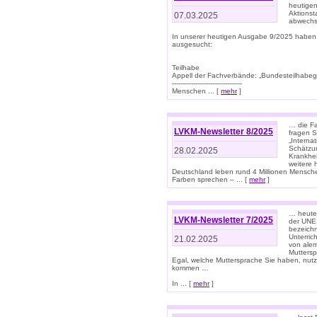
heutigen
Aktionst
07.03.2025
abwechs
In unserer heutigen Ausgabe 9/2025 haben
ausgesucht:
Teilhabe
Appell der Fachverbände: „Bundesteilhabeg
---------------------------------
Menschen ... [
mehr
]
… die Fa
LVKM-Newsletter 8/2025
fragen S
„Interna
Schätzun
28.02.2025
Krankhei
weitere 
Deutschland leben rund 4 Millionen Mensche
Farben sprechen – ... [
mehr
]
… heute 
LVKM-Newsletter 7/2025
der UNE
bezeichn
Unterric
21.02.2025
von alem
Muttersp
Egal, welche Muttersprache Sie haben, nutz
kommen …
In ... [
mehr
]