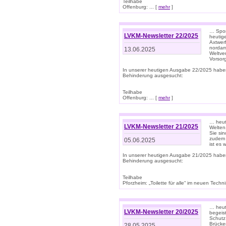
Teilhabe
Offenburg: ... [
mehr
]
… Spor
LVKM-Newsletter 22/2025
heutig
Axtwer
nordame
13.06.2025
Weltve
Vorsor
In unserer heutigen Ausgabe 22/2025 habe
Behinderung ausgesucht:
Teilhabe
Offenburg: ... [
mehr
]
… heute
LVKM-Newsletter 21/2025
Welten
Sie sin
zudem 
05.06.2025
ist es 
In unserer heutigen Ausgabe 21/2025 habe
Behinderung ausgesucht:
Teilhabe
Pforzheim: „Toilette für alle“ im neuen Techni
… heute
LVKM-Newsletter 20/2025
begeis
Schutz
Brücken
28.05.2025