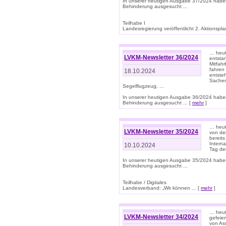
In unserer heutigen Ausgabe 37/2024 habe
Behinderung ausgesucht ...
Teilhabe I
Landesregierung veröffentlicht 2. Aktionsplan
… heute
LVKM-Newsletter 36/2024
entsta
Mitfah
fahren
18.10.2024
entste
Sachen
Segelflugzeug, …
In unserer heutigen Ausgabe 36/2024 habe
Behinderung ausgesucht ... [
mehr
]
… heute
LVKM-Newsletter 35/2024
von den
bereits
Interna
10.10.2024
Tag de
In unserer heutigen Ausgabe 35/2024 habe
Behinderung ausgesucht ...
Teilhabe / Digitales
Landesverband: „Wir können ... [
mehr
]
… heut
LVKM-Newsletter 34/2024
gefeier
von Ass