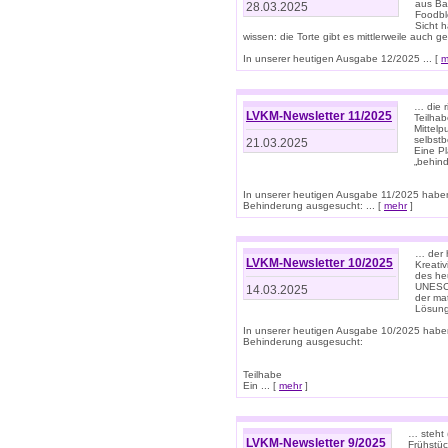
aus Ba
28.03.2025
Foodbl
Sicht h
wissen: die Torte gibt es mittlerweile auch g
In unserer heutigen Ausgabe 12/2025 ... [
m
… die r
LVKM-Newsletter 11/2025
Teilha
Mittelp
selbstb
21.03.2025
Eine Pl
„behind
In unserer heutigen Ausgabe 11/2025 habe
Behinderung ausgesucht: ... [
mehr
]
… der 
LVKM-Newsletter 10/2025
Kreati
des heu
UNESCO 
14.03.2025
der ma
Lösung
In unserer heutigen Ausgabe 10/2025 habe
Behinderung ausgesucht:
Teilhabe
Ein ... [
mehr
]
… steht 
LVKM-Newsletter 9/2025
Frühstüc