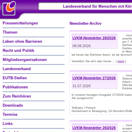
Landesverband für Menschen mit Kör
Pressemitteilungen
Newsletter-Archiv
Themen
… heute
LVKM-Newsletter 28/2026
amerik
Leben ohne Barrieren
am 7. 
Drehtür
06.08.2026
Gebäud
Recht und Politik
in New
wir heute die Drehtüre feiern, ist sie dennoch
Mitgliedsorganisationen
Versüßen Sie sich also heute ... [
mehr
]
Landesverband
… heut
EUTB-Stellen
LVKM-Newsletter 27/2026
Aktions
Arbeit
öffentl
31.07.2026
Publikationen
Ertrin
In unserer heutigen Ausgabe 27/2026 habe
Zum Reinhören
Sie ausgesucht:
Downloads
Teilhabe / Freizeit
Gemeinsam in Bewegung: 24-Stunden-Rollstu
Termine
Links
… heut
LVKM-Newsletter 26/2026
ausgere
aber s