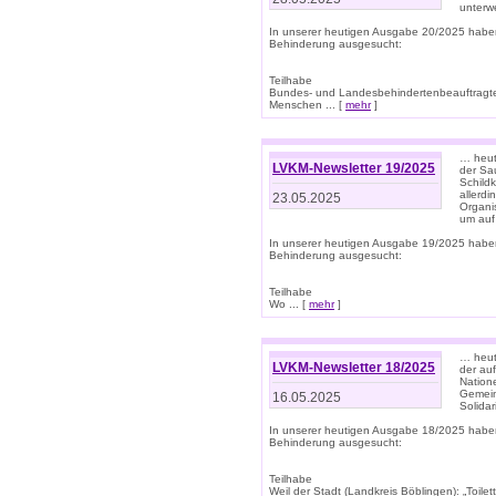
unterwe
In unserer heutigen Ausgabe 20/2025 habe
Behinderung ausgesucht:
Teilhabe
Bundes- und Landesbehindertenbeauftragte:
Menschen ... [
mehr
]
… heute
LVKM-Newsletter 19/2025
der Sau
Schild
allerd
23.05.2025
Organi
um auf
In unserer heutigen Ausgabe 19/2025 habe
Behinderung ausgesucht:
Teilhabe
Wo ... [
mehr
]
… heut
LVKM-Newsletter 18/2025
der au
Nation
Gemeins
16.05.2025
Solidar
In unserer heutigen Ausgabe 18/2025 habe
Behinderung ausgesucht:
Teilhabe
Weil der Stadt (Landkreis Böblingen): „Toilette