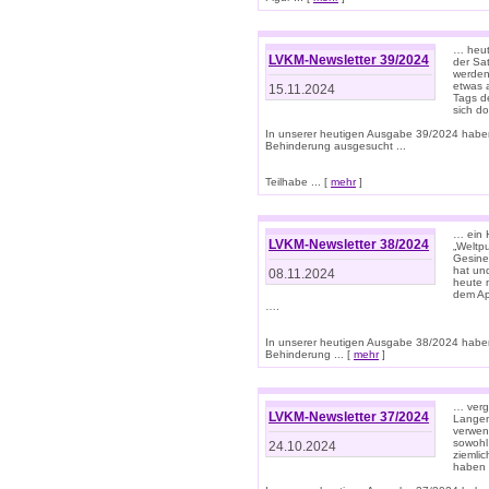
… heut
LVKM-Newsletter 39/2024
der Sa
werden
etwas 
15.11.2024
Tags de
sich d
In unserer heutigen Ausgabe 39/2024 habe
Behinderung ausgesucht ...
Teilhabe ... [
mehr
]
… ein 
LVKM-Newsletter 38/2024
„Weltpu
Gesine
hat und
08.11.2024
heute 
dem App
….
In unserer heutigen Ausgabe 38/2024 habe
Behinderung ... [
mehr
]
… verg
LVKM-Newsletter 37/2024
Langens
verwen
sowohl
24.10.2024
ziemlic
haben