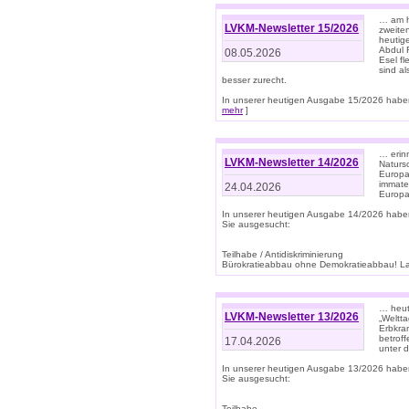
… am h
LVKM-Newsletter 15/2026
zweite
heutige
Abdul R
08.05.2026
Esel f
sind a
besser zurecht.
In unserer heutigen Ausgabe 15/2026 haben
mehr
]
… erin
LVKM-Newsletter 14/2026
Natursc
Europa
immate
24.04.2026
Europa
In unserer heutigen Ausgabe 14/2026 habe
Sie ausgesucht:
Teilhabe / Antidiskriminierung
Bürokratieabbau ohne Demokratieabbau! Land
… heut
LVKM-Newsletter 13/2026
„Weltta
Erbkran
betroff
17.04.2026
unter d
In unserer heutigen Ausgabe 13/2026 habe
Sie ausgesucht:
Teilhabe