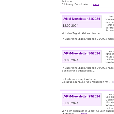
Teilhabe
Erklärung „Demokratie ... [
mehr
]
… heute
LVKM-Newsletter 31/2024
ideale
durchzu
Hershe
12.09.2024
der He
Schoko
sich den Tag ein kleines bisschen ...
In unserer heutigen Ausgabe 31/2024 melde
… wir 
LVKM-Newsletter 30/2024
ruhige
heute 
heiß od
09.08.2024
klassi
In unserer heutigen Ausgabe 30/2024 habe
Behinderung ausgesucht ...
Selbstbestimmung / Wohnen
Ein neues Zuhause für 8 Menschen mit ... [
… wir s
LVKM-Newsletter 29/2024
und ab 
Gelähm
„Paral
01.08.2024
Wörtern
weil si
von dem griechischen „para“ für „sich anschl
„zugehörig“, ... [
mehr
]