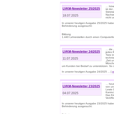
… höre
LVKM-Newsletter 25/2025
ist der
Stimme
Nachwe
18.07.2025
nicht 
In unserer heutigen Ausgabe 25/2025 habe
Behinderung ausgesucht:
Bildung
1.440 Lehrerstellen durch einen Computerfeh
… die 
LVKM-Newsletter 24/2025
jedes 
Tietz i
techni
11.07.2025
„Zeit 
Münche
um Kunden bei Bedarf zu unterstützen. So 
In unserer heutigen Ausgabe 24/2025 ... [
m
… heute
LVKM-Newsletter 23/2025
von uns
Lewis C
Kaninc
04.07.2025
Das Kin
Veröff
In unserer heutigen Ausgabe 23/2025 habe
Behinderung ausgesucht: