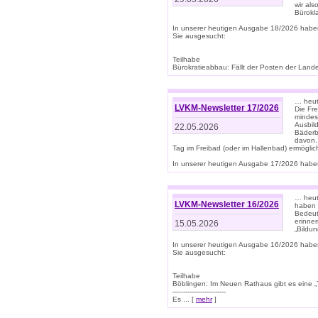
wir als
Bürok
In unserer heutigen Ausgabe 18/2026 habe
Sie ausgesucht:
Teilhabe
Bürokratieabbau: Fällt der Posten der Land
… heut
LVKM-Newsletter 17/2026
Die Fr
mindes
Ausbild
22.05.2026
Bäderbe
davon.
Tag im Freibad (oder im Hallenbad) ermöglic
In unserer heutigen Ausgabe 17/2026 haben
… heute
LVKM-Newsletter 16/2026
haben 
Bedeut
erinner
15.05.2026
„Bildun
In unserer heutigen Ausgabe 16/2026 habe
Sie ausgesucht:
Teilhabe
Böblingen: Im Neuen Rathaus gibt es eine „Toi
-------------------------
Es ... [
mehr
]