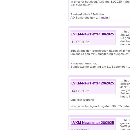
In unserer heutigen Ausgabe 31/2025 habe
Sie ausgesucht:
Barrierefreiheit / Teilhabe
AG Barrierefreiheit ... [
mehr
]
… heut
LVKM-Newsletter 30/2025
am 12.
Es geh
das Rec
12.09.2025
und de
Zurück aus den Sommferien haben wir Ihne
um das Leben mit Behinderung ausgesucht
Katastrophenschutz
Bundesweiter Warntag am 11. September ...
… heute
LVKM-Newsletter 29/2025
gefeie
Jack Gi
„wo ge
14.08.2025
Fehler
heute 
und kein Getränk.
In unserer heutigen Ausgabe 29/2025 haben
… heute
LVKM-Newsletter 28/2025
ganz e
WWF (W
Lebens