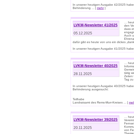
In unserer heutigen Ausgabe 42/2025 habe
Behinderung ... [
mehr
]
… heute
LVKM-Newsletter 41/2025
den Ver
dass et
engagie
05.12.2025
Auch u
Ehrena
dafür gibt es heute von uns ein dickes „dank
In unserer heutigen Ausgabe 41/2025 haben 
… heute
LVKM-Newsletter 40/2025
Informa
Gemein
tätig w
28.11.2025
Zeiten 
Tag zu
In unserer heutigen Ausgabe 40/2025 habe
Behinderung ausgesucht:
Teilhabe
Landratsamt des Rems-Murr-Kreises ... [
me
… heute
LVKM-Newsletter 39/2025
Verein
Fernse
Kommun
20.11.2025
von Fe
Themen 