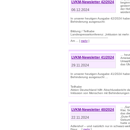
LVKM-Newsletter 42/2024
beginn
gestern
der Hof
06.12.2024
würden
In unserer heutigen Ausgabe 42/2024 habe
Behinderung ausgesucht:
Bildung / Teilhabe
Landespressekonferenz: „Inklusion ist mehr 
-------------------------------------------
Am ... [
mehr
]
… heute
LVKM-Newsletter 41/2024
Ameise
Umwelt
das Übe
29.11.2024
In unserer heutigen Ausgabe 41/2024 habe
Behinderung ausgesucht ...
Teilhabe
Aktion Deutschland hilft: Abschlussberic
Inklusion von Menschen mit Behinderungen (P
… „San
LVKM-Newsletter 40/2024
Klar, 
das die
„Gute-
22.11.2024
Geburt
hatte 
Adlershof – und natürlich nur in schwarz-w
Figur ... [
mehr
]