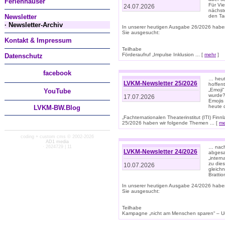
Ferienhäuser
Für Vi
24.07.2026
nächst
Newsletter
den T
· Newsletter-Archiv
In unserer heutigen Ausgabe 26/2026 habe
Sie ausgesucht:
Kontakt & Impressum
Teilhabe
Förderaufruf „Impulse Inklusion ... [
mehr
]
Datenschutz
facebook
… heut
LVKM-Newsletter 25/2026
hoffent
„Emoji“
You
Tube
wurde?
17.07.2026
Emojis 
heute 
LVKM-BW.Blog
„Fachternationalen Theaterinstitut (ITI) Fi
25/2026 haben wir folgende Themen ... [
me
coding + custom cms © 2002-2026
AD1 media
· 2624729 | 11
… nach
LVKM-Newsletter 24/2026
abgesag
„intern
zu dies
10.07.2026
gleich
Brattio
In unserer heutigen Ausgabe 24/2026 habe
Sie ausgesucht:
Teilhabe
Kampagne „nicht am Menschen sparen“ – Un