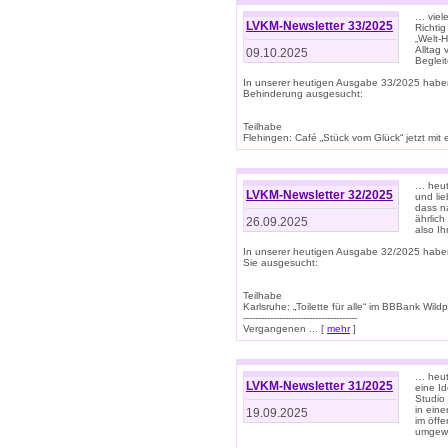
… viel
LVKM-Newsletter 33/2025
Richti
„Welt-
Alltag
09.10.2025
Beglei
In unserer heutigen Ausgabe 33/2025 habe
Behinderung ausgesucht:
Teilhabe
Flehingen: Café „Stück vom Glück“ jetzt mit ein
… heut
LVKM-Newsletter 32/2025
und lie
dass n
ährlich
26.09.2025
also Ih
In unserer heutigen Ausgabe 32/2025 habe
Sie ausgesucht:
Teilhabe
Karlsruhe: „Toilette für alle“ im BBBank Wildp
--------------------------------------
Vergangenen ... [
mehr
]
… heute
LVKM-Newsletter 31/2025
eine I
Studio
in ein
19.09.2025
im öff
umgew