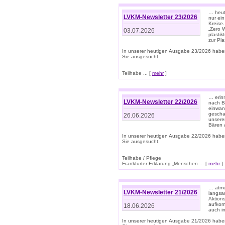
… heute
LVKM-Newsletter 23/2026
nur ein
Kreise
„Zero 
03.07.2026
plastik
zur Pla
In unserer heutigen Ausgabe 23/2026 habe
Sie ausgesucht:
Teilhabe ... [
mehr
]
… erin
LVKM-Newsletter 22/2026
nach B
einwan
gescha
26.06.2026
unsere
Bären a
In unserer heutigen Ausgabe 22/2026 habe
Sie ausgesucht:
Teilhabe / Pflege
Frankfurter Erklärung „Menschen ... [
mehr
]
… atme
LVKM-Newsletter 21/2026
langsa
Aktion
aufkom
18.06.2026
auch i
In unserer heutigen Ausgabe 21/2026 habe