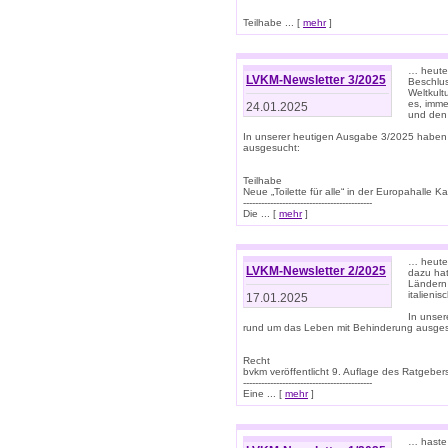
Teilhabe ... [
mehr
]
… heute 
LVKM-Newsletter 3/2025
Beschlu
Weltkult
es, imme
24.01.2025
und den 
In unserer heutigen Ausgabe 3/2025 haben
ausgesucht:
Teilhabe
Neue „Toilette für alle“ in der Europahalle Ka
-------------------------------------------
Die ... [
mehr
]
… heute 
LVKM-Newsletter 2/2025
dazu hat
Ländern 
italieni
17.01.2025
In unse
rund um das Leben mit Behinderung ausges
Recht
bvkm veröffentlicht 9. Auflage des Ratgeb
-------------------------------------------
Eine ... [
mehr
]
… haste 