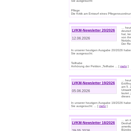
Sie ausgesucht:
Pflege
Die Kritik am Entwurf eines Pflegeneuordnung
… heute
LVKM-Newsletter 20/2026
deutsch
hat, k
von ih
12.06.2026
Notizb
Der Re
In unserer heutigen Ausgabe 20/2026 habe
Sie ausgesucht:
Teilhabe
Anhörung der Petition „Teilhabe ... [
mehr
]
… heute
LVKM-Newsletter 19/2026
Eröffn
am 5. 
Umwelt“
05.06.2026
lautet
dieses
In unserer heutigen Ausgabe 19/2026 habe
Sie ausgesucht: ... [
mehr
]
… an m
LVKM-Newsletter 18/2026
Deshal
amerik
Bürokra
29.05.2026