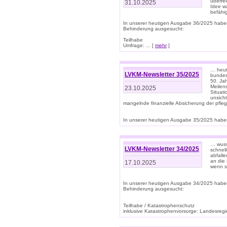
überre
31.10.2025
Idee w
befähi
In unserer heutigen Ausgabe 36/2025 habe
Behinderung ausgesucht:
Teilhabe
Umfrage: ... [
mehr
]
… heute
LVKM-Newsletter 35/2025
bundesw
50. Jah
Meilen
23.10.2025
Situati
unsicht
mangelnde finanzielle Absicherung der pfleg
In unserer heutigen Ausgabe 35/2025 haben
… wuss
LVKM-Newsletter 34/2025
schnel
abfalle
an die 
17.10.2025
wenn s
In unserer heutigen Ausgabe 34/2025 habe
Behinderung ausgesucht:
Teilhabe / Katastrophenschutz
inklusive Katastrophenvorsorge: Landesregie