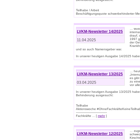
Teilhabe / Arbeit
Beschäftigungsquote schwerbehinderter Mens
… wuss
LVKM-Newsletter 14/2025
intern
drauf, 
1997 gi
11.04.2025
der Geb
Krankhe
und so auch Namensgeber war.
In unserer heutigen Ausgabe 14/2025 haben
… heut
LVKM-Newsletter 13/2025
„Intern
es gibt
zu eine
03.04.2025
vor all
In unserer heutigen Ausgabe 13/2025 habe
Behinderung ausgesucht:
Teilhabe
Aktionswoche #OhneFachkräfteKeineTeilh
---------------------------------
Fachkräfte ... [
mehr
]
… zuge
LVKM-Newsletter 12/2025
schwer
Kirscht