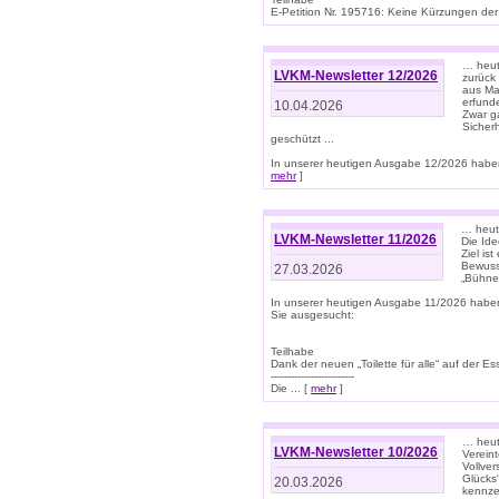
E-Petition Nr. 195716: Keine Kürzungen der E
… heute
LVKM-Newsletter 12/2026
zurück
aus Ma
erfund
10.04.2026
Zwar ga
Sicher
geschützt ...
In unserer heutigen Ausgabe 12/2026 haben
mehr
]
… heute
LVKM-Newsletter 11/2026
Die Ide
Ziel is
Bewuss
27.03.2026
„Bühne 
In unserer heutigen Ausgabe 11/2026 habe
Sie ausgesucht:
Teilhabe
Dank der neuen „Toilette für alle“ auf der Ess
-------------------------
Die ... [
mehr
]
… heute
LVKM-Newsletter 10/2026
Verein
Vollve
Glücks
20.03.2026
kennze