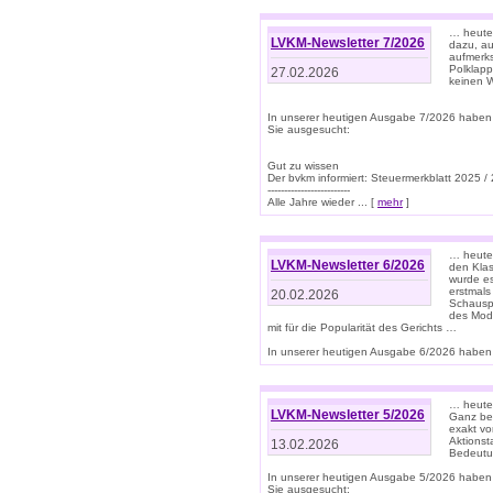
… heute 
LVKM-Newsletter 7/2026
dazu, au
aufmerks
Polklapp
27.02.2026
keinen W
In unserer heutigen Ausgabe 7/2026 haben
Sie ausgesucht:
Gut zu wissen
Der bvkm informiert: Steuermerkblatt 2025 /
-------------------------
Alle Jahre wieder ... [
mehr
]
… heute 
LVKM-Newsletter 6/2026
den Klas
wurde es
erstmals
20.02.2026
Schauspi
des Mode
mit für die Popularität des Gerichts …
In unserer heutigen Ausgabe 6/2026 haben 
… heute 
LVKM-Newsletter 5/2026
Ganz bew
exakt vo
Aktionst
13.02.2026
Bedeutun
In unserer heutigen Ausgabe 5/2026 haben
Sie ausgesucht: