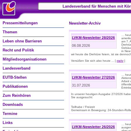
Landesverband für Menschen mit Kör
Pressemitteilungen
Newsletter-Archiv
Themen
… heute
LVKM-Newsletter 28/2026
amerik
Leben ohne Barrieren
am 7. 
Drehtür
06.08.2026
Gebäud
Recht und Politik
in New
wir heute die Drehtüre feiern, ist sie dennoch
Mitgliedsorganisationen
Versüßen Sie sich also heute ... [
mehr
]
Landesverband
… heut
EUTB-Stellen
LVKM-Newsletter 27/2026
Aktions
Arbeit
öffentl
31.07.2026
Publikationen
Ertrin
In unserer heutigen Ausgabe 27/2026 habe
Zum Reinhören
Sie ausgesucht:
Downloads
Teilhabe / Freizeit
Gemeinsam in Bewegung: 24-Stunden-Rollstu
Termine
Links
… heut
LVKM-Newsletter 26/2026
ausgere
aber s