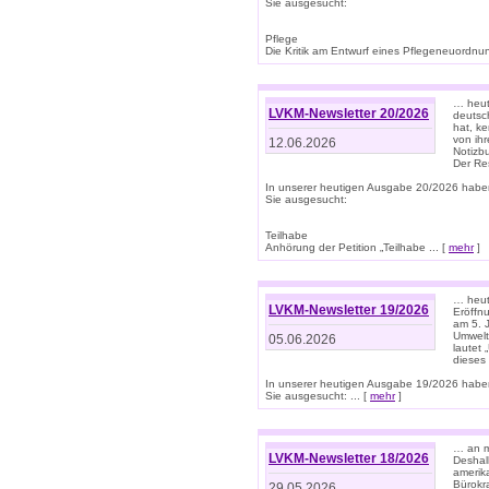
Sie ausgesucht:
Pflege
Die Kritik am Entwurf eines Pflegeneuordnung
… heute
LVKM-Newsletter 20/2026
deutsch
hat, k
von ih
12.06.2026
Notizb
Der Re
In unserer heutigen Ausgabe 20/2026 habe
Sie ausgesucht:
Teilhabe
Anhörung der Petition „Teilhabe ... [
mehr
]
… heute
LVKM-Newsletter 19/2026
Eröffn
am 5. 
Umwelt“
05.06.2026
lautet
dieses
In unserer heutigen Ausgabe 19/2026 habe
Sie ausgesucht: ... [
mehr
]
… an m
LVKM-Newsletter 18/2026
Deshal
amerik
Bürokra
29.05.2026