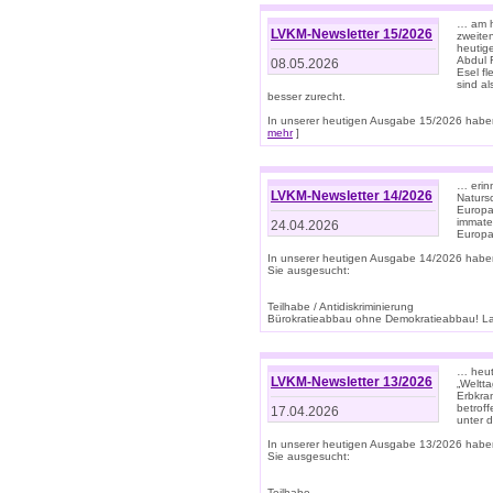
… am h
LVKM-Newsletter 15/2026
zweite
heutige
Abdul R
08.05.2026
Esel f
sind a
besser zurecht.
In unserer heutigen Ausgabe 15/2026 haben
mehr
]
… erin
LVKM-Newsletter 14/2026
Natursc
Europa
immate
24.04.2026
Europa
In unserer heutigen Ausgabe 14/2026 habe
Sie ausgesucht:
Teilhabe / Antidiskriminierung
Bürokratieabbau ohne Demokratieabbau! Land
… heut
LVKM-Newsletter 13/2026
„Weltta
Erbkran
betroff
17.04.2026
unter d
In unserer heutigen Ausgabe 13/2026 habe
Sie ausgesucht:
Teilhabe