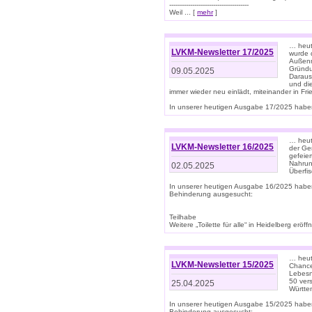
--------------------------------------
Weil ... [
mehr
]
… heut
LVKM-Newsletter 17/2025
wurde 
Außenm
Gründu
09.05.2025
Daraus
und di
immer wieder neu einlädt, miteinander in Fri
In unserer heutigen Ausgabe 17/2025 haben 
… heute
LVKM-Newsletter 16/2025
der Ge
gefeie
Nahrun
02.05.2025
Überfi
In unserer heutigen Ausgabe 16/2025 habe
Behinderung ausgesucht:
Teilhabe
Weitere „Toilette für alle“ in Heidelberg erö
… heute
LVKM-Newsletter 15/2025
Chance
Lebesn
50 ver
25.04.2025
Württem
In unserer heutigen Ausgabe 15/2025 habe
Behinderung ausgesucht: