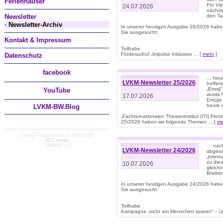
Ferienhäuser
Für Vi
24.07.2026
nächst
Newsletter
den T
· Newsletter-Archiv
In unserer heutigen Ausgabe 26/2026 habe
Sie ausgesucht:
Kontakt & Impressum
Teilhabe
Förderaufruf „Impulse Inklusion ... [
mehr
]
Datenschutz
facebook
… heut
LVKM-Newsletter 25/2026
hoffent
„Emoji“
You
Tube
wurde?
17.07.2026
Emojis 
heute 
LVKM-BW.Blog
„Fachternationalen Theaterinstitut (ITI) Fi
25/2026 haben wir folgende Themen ... [
me
coding + custom cms © 2002-2026
AD1 media
· 2626859 | 22
… nach
LVKM-Newsletter 24/2026
abgesag
„intern
zu dies
10.07.2026
gleich
Brattio
In unserer heutigen Ausgabe 24/2026 habe
Sie ausgesucht:
Teilhabe
Kampagne „nicht am Menschen sparen“ – Un