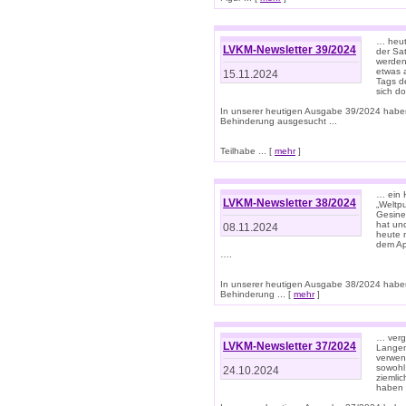
… heut
LVKM-Newsletter 39/2024
der Sa
werden
etwas 
15.11.2024
Tags de
sich d
In unserer heutigen Ausgabe 39/2024 habe
Behinderung ausgesucht ...
Teilhabe ... [
mehr
]
… ein 
LVKM-Newsletter 38/2024
„Weltpu
Gesine
hat und
08.11.2024
heute 
dem App
….
In unserer heutigen Ausgabe 38/2024 habe
Behinderung ... [
mehr
]
… verg
LVKM-Newsletter 37/2024
Langens
verwen
sowohl
24.10.2024
ziemlic
haben