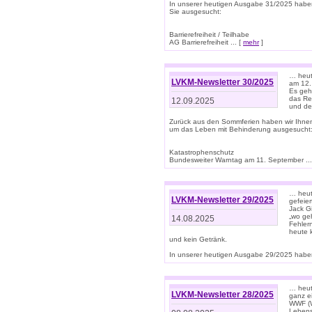
In unserer heutigen Ausgabe 31/2025 habe
Sie ausgesucht:
Barrierefreiheit / Teilhabe
AG Barrierefreiheit ... [
mehr
]
… heut
LVKM-Newsletter 30/2025
am 12.
Es geh
das Rec
12.09.2025
und de
Zurück aus den Sommferien haben wir Ihne
um das Leben mit Behinderung ausgesucht
Katastrophenschutz
Bundesweiter Warntag am 11. September ...
… heute
LVKM-Newsletter 29/2025
gefeie
Jack Gi
„wo ge
14.08.2025
Fehler
heute 
und kein Getränk.
In unserer heutigen Ausgabe 29/2025 haben
… heute
LVKM-Newsletter 28/2025
ganz e
WWF (W
Lebens