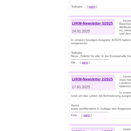
Teilhabe ... [
mehr
]
… heute 
LVKM-Newsletter 3/2025
Beschlu
Weltkult
es, imme
24.01.2025
und den 
In unserer heutigen Ausgabe 3/2025 haben
ausgesucht:
Teilhabe
Neue „Toilette für alle“ in der Europahalle Ka
-------------------------------------------
Die ... [
mehr
]
… heute 
LVKM-Newsletter 2/2025
dazu hat
Ländern 
italieni
17.01.2025
In unse
rund um das Leben mit Behinderung ausges
Recht
bvkm veröffentlicht 9. Auflage des Ratgeb
-------------------------------------------
Eine ... [
mehr
]
… haste 