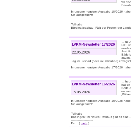
wir als
Bürok
In unserer heutigen Ausgabe 18/2026 habe
Sie ausgesucht:
Teilhabe
Bürokratieabbau: Fällt der Posten der Land
… heut
LVKM-Newsletter 17/2026
Die Fr
mindes
Ausbild
22.05.2026
Bäderbe
davon.
Tag im Freibad (oder im Hallenbad) ermöglic
In unserer heutigen Ausgabe 17/2026 haben
… heute
LVKM-Newsletter 16/2026
haben 
Bedeut
erinner
15.05.2026
„Bildun
In unserer heutigen Ausgabe 16/2026 habe
Sie ausgesucht:
Teilhabe
Böblingen: Im Neuen Rathaus gibt es eine „Toi
-------------------------
Es ... [
mehr
]