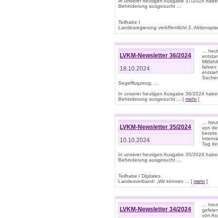
In unserer heutigen Ausgabe 37/2024 habe
Behinderung ausgesucht ...
Teilhabe I
Landesregierung veröffentlicht 2. Aktionsplan
… heute
LVKM-Newsletter 36/2024
entsta
Mitfah
fahren
18.10.2024
entste
Sachen
Segelflugzeug, …
In unserer heutigen Ausgabe 36/2024 habe
Behinderung ausgesucht ... [
mehr
]
… heute
LVKM-Newsletter 35/2024
von den
bereits
Interna
10.10.2024
Tag de
In unserer heutigen Ausgabe 35/2024 habe
Behinderung ausgesucht ...
Teilhabe / Digitales
Landesverband: „Wir können ... [
mehr
]
… heut
LVKM-Newsletter 34/2024
gefeier
von Ass