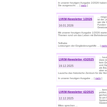
In unserer heutigen Ausgabe 2/2026 haben
Sie ausgesucht: ... [
mehr
]
… mögen 
LVKM-Newsletter 1/2026
ist der 
wer die 
Funden b
16.01.2026
Gewürze 
Mit unserer heutigen Ausgabe 1/2026 starte
Themen rund um das Leben mit Behinderun
Teilhabe
Leistungen der Eingliederungshilfe ... [
mehr
… heut
LVKM-Newsletter 43/2025
dass s
kein G
und Äp
19.12.2025
als Bau
aber sc
Lauscha das historische Zentrum für die He
In unserer heutigen Ausgabe ... [
mehr
]
… kenn
LVKM-Newsletter 42/2025
prüfen
gechec
ist am
12.12.2025
Spätest
Gästen 
Mikro sprechen ...