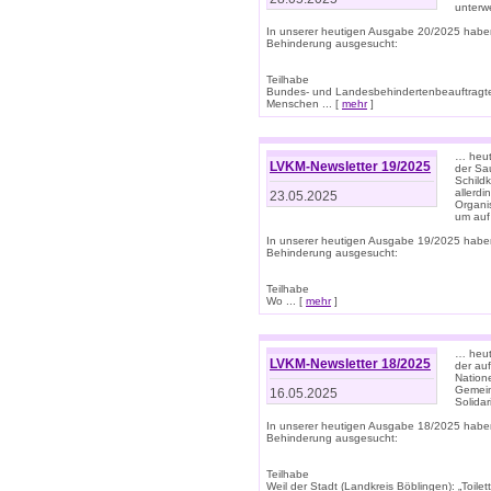
unterwe
In unserer heutigen Ausgabe 20/2025 habe
Behinderung ausgesucht:
Teilhabe
Bundes- und Landesbehindertenbeauftragte:
Menschen ... [
mehr
]
… heute
LVKM-Newsletter 19/2025
der Sau
Schild
allerd
23.05.2025
Organi
um auf
In unserer heutigen Ausgabe 19/2025 habe
Behinderung ausgesucht:
Teilhabe
Wo ... [
mehr
]
… heut
LVKM-Newsletter 18/2025
der au
Nation
Gemeins
16.05.2025
Solidar
In unserer heutigen Ausgabe 18/2025 habe
Behinderung ausgesucht:
Teilhabe
Weil der Stadt (Landkreis Böblingen): „Toilette