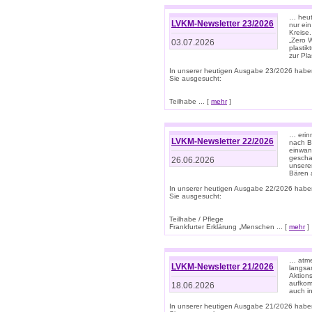
… heute
LVKM-Newsletter 23/2026
nur ein
Kreise
„Zero 
03.07.2026
plastik
zur Pla
In unserer heutigen Ausgabe 23/2026 habe
Sie ausgesucht:
Teilhabe ... [
mehr
]
… erin
LVKM-Newsletter 22/2026
nach B
einwan
gescha
26.06.2026
unsere
Bären a
In unserer heutigen Ausgabe 22/2026 habe
Sie ausgesucht:
Teilhabe / Pflege
Frankfurter Erklärung „Menschen ... [
mehr
]
… atme
LVKM-Newsletter 21/2026
langsa
Aktion
aufkom
18.06.2026
auch i
In unserer heutigen Ausgabe 21/2026 habe