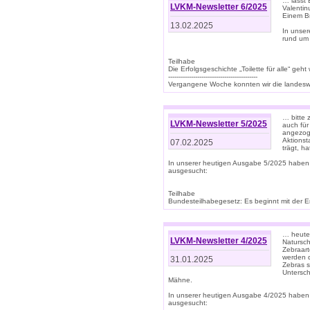
… lasst 
LVKM-Newsletter 6/2025
Valentin
Einem B
13.02.2025
In unse
rund um
Teilhabe
Die Erfolgsgeschichte „Toilette für alle“ geht
-------------------------------------------
Vergangene Woche konnten wir die landeswe
… bitte 
LVKM-Newsletter 5/2025
auch für
angezoge
Aktionst
07.02.2025
trägt, h
In unserer heutigen Ausgabe 5/2025 haben
ausgesucht:
Teilhabe
Bundesteilhabegesetz: Es beginnt mit der Erm
… heute 
LVKM-Newsletter 4/2025
Natursch
Zebraart
werden d
31.01.2025
Zebras s
Untersch
Mähne.
In unserer heutigen Ausgabe 4/2025 haben
ausgesucht: