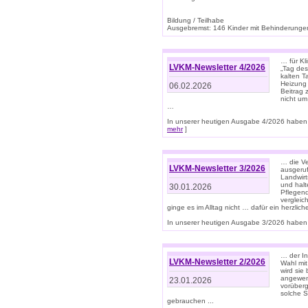
Bildung / Teilhabe
Ausgebremst: 146 Kinder mit Behinderungen
… für Kl
LVKM-Newsletter 4/2026
„Tag des
kalten T
Heizung 
06.02.2026
Beitrag 
nicht um
…
In unserer heutigen Ausgabe 4/2026 haben 
mehr
]
… die Ve
LVKM-Newsletter 3/2026
ausgeruf
Landwirt
und halt
30.01.2026
Pflegend
vergleic
ginge es im Alltag nicht … dafür ein herzlich
In unserer heutigen Ausgabe 3/2026 haben 
… der In
LVKM-Newsletter 2/2026
Wahl mit
wird si
angewend
23.01.2026
vorüberg
solche S
gebrauchen ...