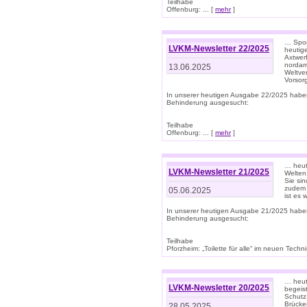
Teilhabe
Offenburg: ... [
mehr
]
… Spor
LVKM-Newsletter 22/2025
heutig
Axtwer
nordame
13.06.2025
Weltve
Vorsor
In unserer heutigen Ausgabe 22/2025 habe
Behinderung ausgesucht:
Teilhabe
Offenburg: ... [
mehr
]
… heute
LVKM-Newsletter 21/2025
Welten
Sie sin
zudem 
05.06.2025
ist es 
In unserer heutigen Ausgabe 21/2025 habe
Behinderung ausgesucht:
Teilhabe
Pforzheim: „Toilette für alle“ im neuen Techni
… heute
LVKM-Newsletter 20/2025
begeis
Schutz
Brücken
28.05.2025