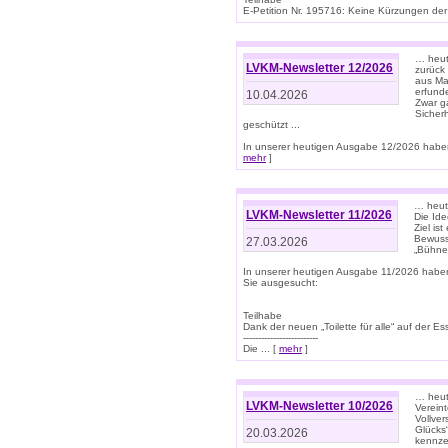
E-Petition Nr. 195716: Keine Kürzungen der E
… heute
LVKM-Newsletter 12/2026
zurück
aus Ma
erfund
10.04.2026
Zwar ga
Sicher
geschützt ...
In unserer heutigen Ausgabe 12/2026 haben
mehr
]
… heute
LVKM-Newsletter 11/2026
Die Ide
Ziel is
Bewuss
27.03.2026
„Bühne 
In unserer heutigen Ausgabe 11/2026 habe
Sie ausgesucht:
Teilhabe
Dank der neuen „Toilette für alle“ auf der Ess
-------------------------
Die ... [
mehr
]
… heute
LVKM-Newsletter 10/2026
Verein
Vollve
Glücks
20.03.2026
kennze