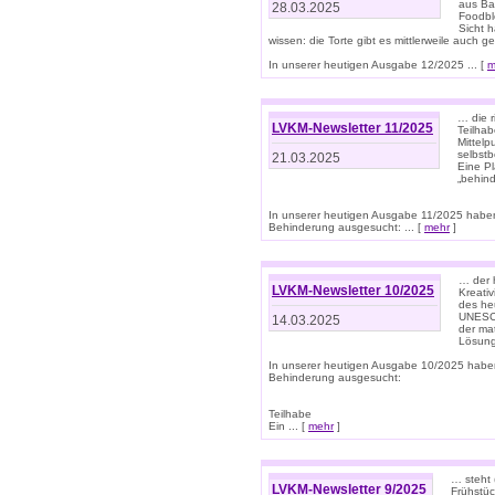
aus Ba
28.03.2025
Foodbl
Sicht h
wissen: die Torte gibt es mittlerweile auch g
In unserer heutigen Ausgabe 12/2025 ... [
m
… die r
LVKM-Newsletter 11/2025
Teilha
Mittelp
selbstb
21.03.2025
Eine Pl
„behind
In unserer heutigen Ausgabe 11/2025 habe
Behinderung ausgesucht: ... [
mehr
]
… der 
LVKM-Newsletter 10/2025
Kreati
des heu
UNESCO 
14.03.2025
der ma
Lösung
In unserer heutigen Ausgabe 10/2025 habe
Behinderung ausgesucht:
Teilhabe
Ein ... [
mehr
]
… steht 
LVKM-Newsletter 9/2025
Frühstüc