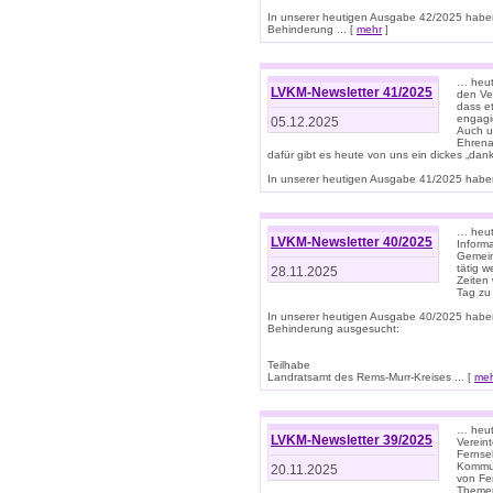
In unserer heutigen Ausgabe 42/2025 habe
Behinderung ... [
mehr
]
… heute
LVKM-Newsletter 41/2025
den Ver
dass et
engagie
05.12.2025
Auch u
Ehrena
dafür gibt es heute von uns ein dickes „dank
In unserer heutigen Ausgabe 41/2025 haben 
… heute
LVKM-Newsletter 40/2025
Informa
Gemein
tätig w
28.11.2025
Zeiten 
Tag zu
In unserer heutigen Ausgabe 40/2025 habe
Behinderung ausgesucht:
Teilhabe
Landratsamt des Rems-Murr-Kreises ... [
me
… heute
LVKM-Newsletter 39/2025
Verein
Fernse
Kommun
20.11.2025
von Fe
Themen 