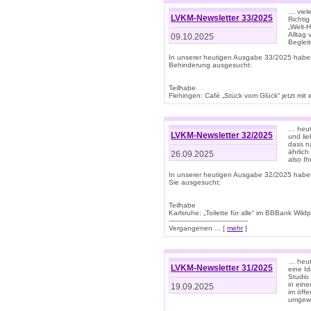
… viel
LVKM-Newsletter 33/2025
Richti
„Welt-
Alltag
09.10.2025
Beglei
In unserer heutigen Ausgabe 33/2025 habe
Behinderung ausgesucht:
Teilhabe
Flehingen: Café „Stück vom Glück“ jetzt mit ein
… heut
LVKM-Newsletter 32/2025
und lie
dass n
ährlich
26.09.2025
also Ih
In unserer heutigen Ausgabe 32/2025 habe
Sie ausgesucht:
Teilhabe
Karlsruhe: „Toilette für alle“ im BBBank Wildp
--------------------------------------
Vergangenen ... [
mehr
]
… heute
LVKM-Newsletter 31/2025
eine I
Studio
in ein
19.09.2025
im öff
umgew