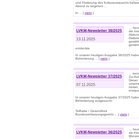
und Förderung des Kulturaustauschs befasse
Abend zu begehen ...
In ... [
mehr
]
… heut
LVKM-Newsletter 38/2025
die In
Aktions
Diabet
13.11.2025
gewählt
gemein
entdeckte.
In unserer heutigen Ausgabe 38/2025 habe
Behinderung ... [
mehr
]
… kenne
LVKM-Newsletter 37/2025
Zur Au
Dieser 
umarme
07.11.2025
tröste
entspa
In unserer heutigen Ausgabe 37/2025 habe
Behinderung ausgesucht:
Teilhabe / Gesundheit
Bundesverfassungsgericht ... [
mehr
]
… heute
LVKM-Newsletter 36/2025
als Kin
Münzen