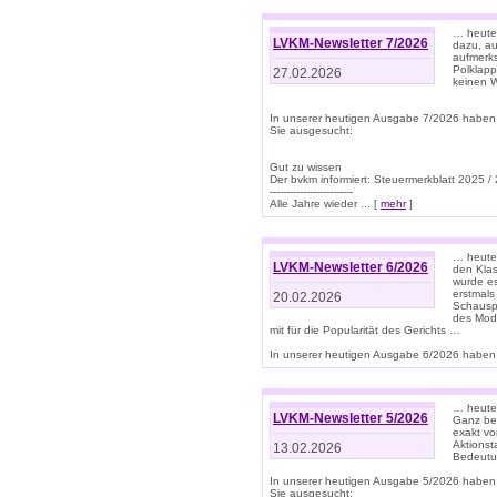
… heute 
LVKM-Newsletter 7/2026
dazu, au
aufmerks
Polklapp
27.02.2026
keinen W
In unserer heutigen Ausgabe 7/2026 haben
Sie ausgesucht:
Gut zu wissen
Der bvkm informiert: Steuermerkblatt 2025 /
-------------------------
Alle Jahre wieder ... [
mehr
]
… heute 
LVKM-Newsletter 6/2026
den Klas
wurde es
erstmals
20.02.2026
Schauspi
des Mode
mit für die Popularität des Gerichts …
In unserer heutigen Ausgabe 6/2026 haben 
… heute 
LVKM-Newsletter 5/2026
Ganz bew
exakt vo
Aktionst
13.02.2026
Bedeutun
In unserer heutigen Ausgabe 5/2026 haben
Sie ausgesucht: