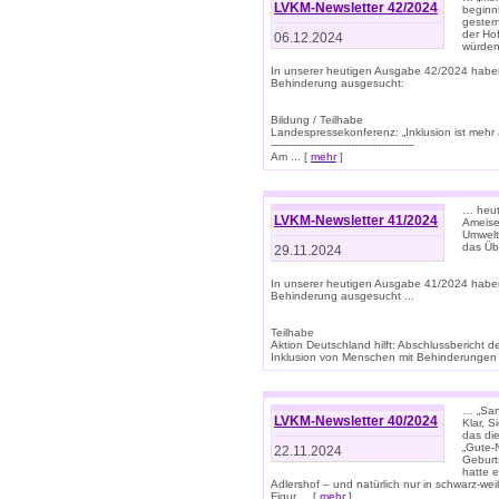
LVKM-Newsletter 42/2024
beginn
gestern
der Hof
06.12.2024
würden
In unserer heutigen Ausgabe 42/2024 habe
Behinderung ausgesucht:
Bildung / Teilhabe
Landespressekonferenz: „Inklusion ist mehr 
-------------------------------------------
Am ... [
mehr
]
… heute
LVKM-Newsletter 41/2024
Ameise
Umwelt
das Übe
29.11.2024
In unserer heutigen Ausgabe 41/2024 habe
Behinderung ausgesucht ...
Teilhabe
Aktion Deutschland hilft: Abschlussberic
Inklusion von Menschen mit Behinderungen (P
… „San
LVKM-Newsletter 40/2024
Klar, 
das die
„Gute-
22.11.2024
Geburt
hatte 
Adlershof – und natürlich nur in schwarz-w
Figur ... [
mehr
]