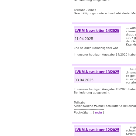
Teilhabe / Arbeit
Beschäftigungsquote schwerbehinderter Mens
… wuss
LVKM-Newsletter 14/2025
intern
drauf, 
1997 gi
11.04.2025
der Geb
Krankhe
und so auch Namensgeber war.
In unserer heutigen Ausgabe 14/2025 haben
… heut
LVKM-Newsletter 13/2025
„Intern
es gibt
zu eine
03.04.2025
vor all
In unserer heutigen Ausgabe 13/2025 habe
Behinderung ausgesucht:
Teilhabe
Aktionswoche #OhneFachkräfteKeineTeilh
---------------------------------
Fachkräfte ... [
mehr
]
… zuge
LVKM-Newsletter 12/2025
schwer
Kirscht