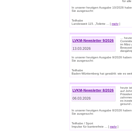
für all
In unserer heutigen Ausgabe 10/2026 habe
Sie ausgesucht:
Teilhabe
Landesweit 115. „Toilette ... [
mehr
]
… heute 
LVKM-Newsletter 9/2026
Committe
im März 
Bewussts
13.03.2026
diesjähr
In unserer heutigen Ausgabe 9/2026 haben
Sie ausgesucht:
Teilhabe
Baden-Württemberg hat gewählt: wie es weite
heute is
LVKM-Newsletter 8/2026
auf Joh
Präsiden
zahnmedi
06.03.2026
es inzwi
gesund z
In unserer heutigen Ausgabe 8/2026 haben
Sie ausgesucht:
Teilhabe / Sport
Impulse für barrierefreie ... [
mehr
]