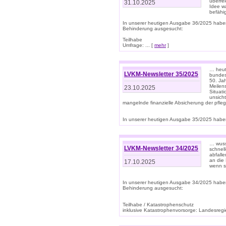
überre
31.10.2025
Idee w
befähi
In unserer heutigen Ausgabe 36/2025 habe
Behinderung ausgesucht:
Teilhabe
Umfrage: ... [
mehr
]
… heute
LVKM-Newsletter 35/2025
bundesw
50. Jah
Meilen
23.10.2025
Situati
unsicht
mangelnde finanzielle Absicherung der pfleg
In unserer heutigen Ausgabe 35/2025 haben
… wuss
LVKM-Newsletter 34/2025
schnel
abfalle
an die 
17.10.2025
wenn s
In unserer heutigen Ausgabe 34/2025 habe
Behinderung ausgesucht:
Teilhabe / Katastrophenschutz
inklusive Katastrophenvorsorge: Landesregie