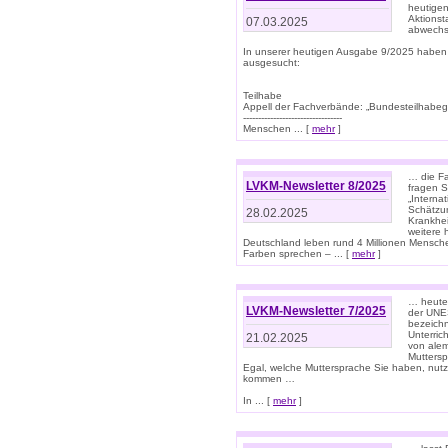
heutigen
Aktionst
07.03.2025
abwechs
In unserer heutigen Ausgabe 9/2025 haben
ausgesucht:
Teilhabe
Appell der Fachverbände: „Bundesteilhabeg
---------------------------------
Menschen ... [
mehr
]
… die Fa
LVKM-Newsletter 8/2025
fragen S
„Interna
Schätzun
28.02.2025
Krankhei
weitere 
Deutschland leben rund 4 Millionen Mensche
Farben sprechen – ... [
mehr
]
… heute 
LVKM-Newsletter 7/2025
der UNE
bezeichn
Unterric
21.02.2025
von alem
Muttersp
Egal, welche Muttersprache Sie haben, nutz
kommen …
In ... [
mehr
]