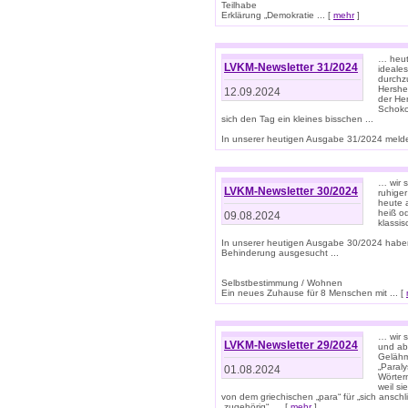
Teilhabe
Erklärung „Demokratie ... [
mehr
]
… heute
LVKM-Newsletter 31/2024
ideale
durchzu
Hershe
12.09.2024
der He
Schoko
sich den Tag ein kleines bisschen ...
In unserer heutigen Ausgabe 31/2024 melde
… wir 
LVKM-Newsletter 30/2024
ruhige
heute 
heiß od
09.08.2024
klassi
In unserer heutigen Ausgabe 30/2024 habe
Behinderung ausgesucht ...
Selbstbestimmung / Wohnen
Ein neues Zuhause für 8 Menschen mit ... [
… wir s
LVKM-Newsletter 29/2024
und ab 
Gelähm
„Paral
01.08.2024
Wörtern
weil si
von dem griechischen „para“ für „sich anschl
„zugehörig“, ... [
mehr
]