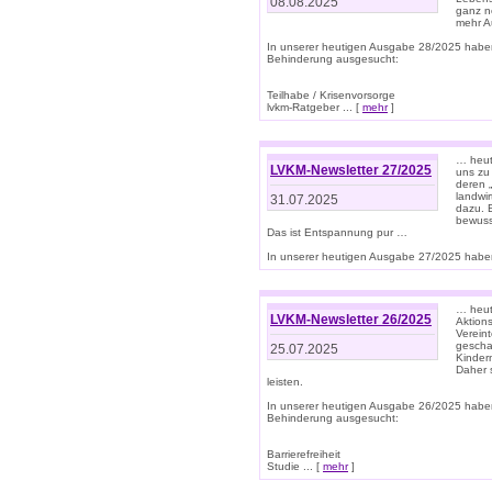
08.08.2025
ganz n
mehr A
In unserer heutigen Ausgabe 28/2025 habe
Behinderung ausgesucht:
Teilhabe / Krisenvorsorge
lvkm-Ratgeber ... [
mehr
]
… heut
LVKM-Newsletter 27/2025
uns zu
deren „
landwi
31.07.2025
dazu. E
bewusst
Das ist Entspannung pur …
In unserer heutigen Ausgabe 27/2025 haben
… heute
LVKM-Newsletter 26/2025
Aktion
Verein
gescha
25.07.2025
Kinder
Daher s
leisten.
In unserer heutigen Ausgabe 26/2025 habe
Behinderung ausgesucht:
Barrierefreiheit
Studie ... [
mehr
]