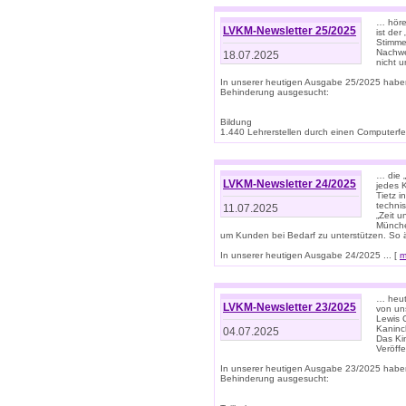
… höre
LVKM-Newsletter 25/2025
ist der
Stimme
Nachwe
18.07.2025
nicht 
In unserer heutigen Ausgabe 25/2025 habe
Behinderung ausgesucht:
Bildung
1.440 Lehrerstellen durch einen Computerfeh
… die 
LVKM-Newsletter 24/2025
jedes 
Tietz i
techni
11.07.2025
„Zeit 
Münche
um Kunden bei Bedarf zu unterstützen. So 
In unserer heutigen Ausgabe 24/2025 ... [
m
… heute
LVKM-Newsletter 23/2025
von uns
Lewis C
Kaninc
04.07.2025
Das Kin
Veröff
In unserer heutigen Ausgabe 23/2025 habe
Behinderung ausgesucht: