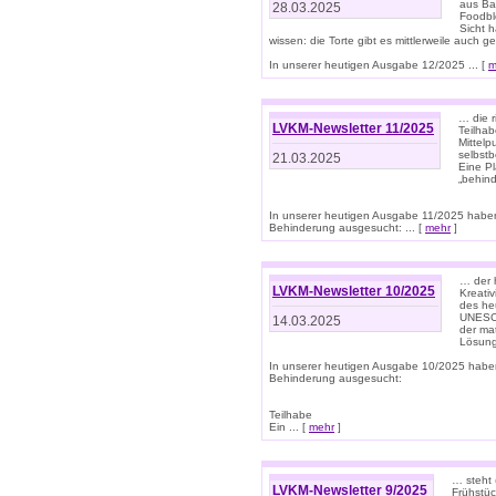
aus Ba
28.03.2025
Foodbl
Sicht h
wissen: die Torte gibt es mittlerweile auch g
In unserer heutigen Ausgabe 12/2025 ... [
m
… die r
LVKM-Newsletter 11/2025
Teilha
Mittelp
selbstb
21.03.2025
Eine Pl
„behind
In unserer heutigen Ausgabe 11/2025 habe
Behinderung ausgesucht: ... [
mehr
]
… der 
LVKM-Newsletter 10/2025
Kreati
des heu
UNESCO 
14.03.2025
der ma
Lösung
In unserer heutigen Ausgabe 10/2025 habe
Behinderung ausgesucht:
Teilhabe
Ein ... [
mehr
]
… steht 
LVKM-Newsletter 9/2025
Frühstüc