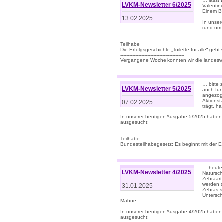
… lasst 
LVKM-Newsletter 6/2025
Valentin
Einem B
13.02.2025
In unse
rund um
Teilhabe
Die Erfolgsgeschichte „Toilette für alle“ geht
-------------------------------------------
Vergangene Woche konnten wir die landeswe
… bitte 
LVKM-Newsletter 5/2025
auch für
angezoge
Aktionst
07.02.2025
trägt, h
In unserer heutigen Ausgabe 5/2025 haben
ausgesucht:
Teilhabe
Bundesteilhabegesetz: Es beginnt mit der Erm
… heute 
LVKM-Newsletter 4/2025
Natursch
Zebraart
werden d
31.01.2025
Zebras s
Untersch
Mähne.
In unserer heutigen Ausgabe 4/2025 haben
ausgesucht: