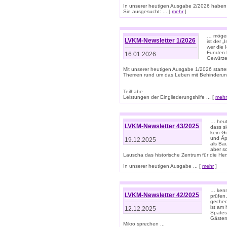
In unserer heutigen Ausgabe 2/2026 haben
Sie ausgesucht: ... [
mehr
]
… mögen 
LVKM-Newsletter 1/2026
ist der 
wer die 
Funden b
16.01.2026
Gewürze 
Mit unserer heutigen Ausgabe 1/2026 starte
Themen rund um das Leben mit Behinderun
Teilhabe
Leistungen der Eingliederungshilfe ... [
mehr
… heut
LVKM-Newsletter 43/2025
dass s
kein G
und Äp
19.12.2025
als Bau
aber sc
Lauscha das historische Zentrum für die He
In unserer heutigen Ausgabe ... [
mehr
]
… kenn
LVKM-Newsletter 42/2025
prüfen
gechec
ist am
12.12.2025
Spätest
Gästen 
Mikro sprechen ...