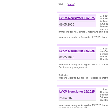
--------------------------------------
Weil ... [
mehr
]
… heut
LVKM-Newsletter 17/2025
wurde 
Außenm
Gründu
09.05.2025
Daraus
und di
immer wieder neu einlädt, miteinander in Fri
In unserer heutigen Ausgabe 17/2025 haben 
… heute
LVKM-Newsletter 16/2025
der Ge
gefeie
Nahrun
02.05.2025
Überfi
In unserer heutigen Ausgabe 16/2025 habe
Behinderung ausgesucht:
Teilhabe
Weitere „Toilette für alle“ in Heidelberg erö
… heute
LVKM-Newsletter 15/2025
Chance
Lebesn
50 ver
25.04.2025
Württem
In unserer heutigen Ausgabe 15/2025 habe
Behinderung ausgesucht: