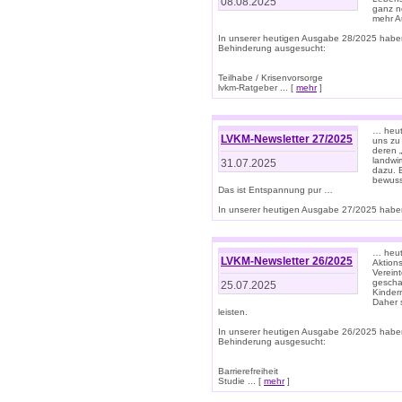
08.08.2025
ganz n
mehr A
In unserer heutigen Ausgabe 28/2025 habe
Behinderung ausgesucht:
Teilhabe / Krisenvorsorge
lvkm-Ratgeber ... [
mehr
]
… heut
LVKM-Newsletter 27/2025
uns zu
deren „
landwi
31.07.2025
dazu. E
bewusst
Das ist Entspannung pur …
In unserer heutigen Ausgabe 27/2025 haben
… heute
LVKM-Newsletter 26/2025
Aktion
Verein
gescha
25.07.2025
Kinder
Daher s
leisten.
In unserer heutigen Ausgabe 26/2025 habe
Behinderung ausgesucht:
Barrierefreiheit
Studie ... [
mehr
]