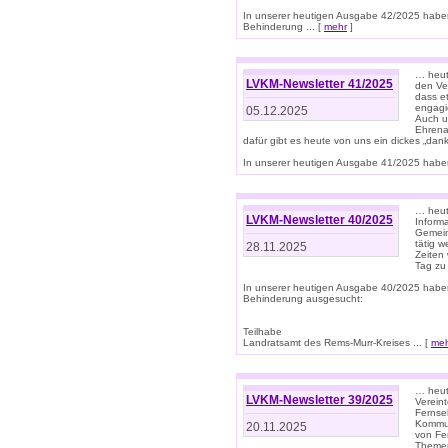
In unserer heutigen Ausgabe 42/2025 habe
Behinderung ... [
mehr
]
… heute
LVKM-Newsletter 41/2025
den Ver
dass et
engagie
05.12.2025
Auch u
Ehrena
dafür gibt es heute von uns ein dickes „dank
In unserer heutigen Ausgabe 41/2025 haben 
… heute
LVKM-Newsletter 40/2025
Informa
Gemein
tätig w
28.11.2025
Zeiten 
Tag zu
In unserer heutigen Ausgabe 40/2025 habe
Behinderung ausgesucht:
Teilhabe
Landratsamt des Rems-Murr-Kreises ... [
me
… heute
LVKM-Newsletter 39/2025
Verein
Fernse
Kommun
20.11.2025
von Fe
Themen 