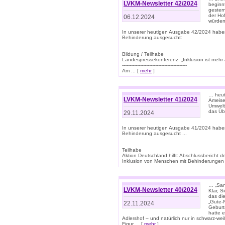
LVKM-Newsletter 42/2024
beginn
gestern
der Hof
06.12.2024
würden
In unserer heutigen Ausgabe 42/2024 habe
Behinderung ausgesucht:
Bildung / Teilhabe
Landespressekonferenz: „Inklusion ist mehr 
-------------------------------------------
Am ... [
mehr
]
… heute
LVKM-Newsletter 41/2024
Ameise
Umwelt
das Übe
29.11.2024
In unserer heutigen Ausgabe 41/2024 habe
Behinderung ausgesucht ...
Teilhabe
Aktion Deutschland hilft: Abschlussberic
Inklusion von Menschen mit Behinderungen (P
… „San
LVKM-Newsletter 40/2024
Klar, 
das die
„Gute-
22.11.2024
Geburt
hatte 
Adlershof – und natürlich nur in schwarz-w
Figur ... [
mehr
]