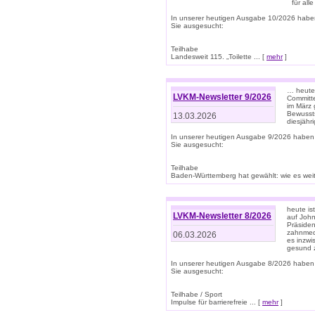
für all
In unserer heutigen Ausgabe 10/2026 habe
Sie ausgesucht:
Teilhabe
Landesweit 115. „Toilette ... [
mehr
]
… heute 
LVKM-Newsletter 9/2026
Committe
im März 
Bewussts
13.03.2026
diesjähr
In unserer heutigen Ausgabe 9/2026 haben
Sie ausgesucht:
Teilhabe
Baden-Württemberg hat gewählt: wie es weite
heute is
LVKM-Newsletter 8/2026
auf Joh
Präsiden
zahnmedi
06.03.2026
es inzwi
gesund z
In unserer heutigen Ausgabe 8/2026 haben
Sie ausgesucht:
Teilhabe / Sport
Impulse für barrierefreie ... [
mehr
]