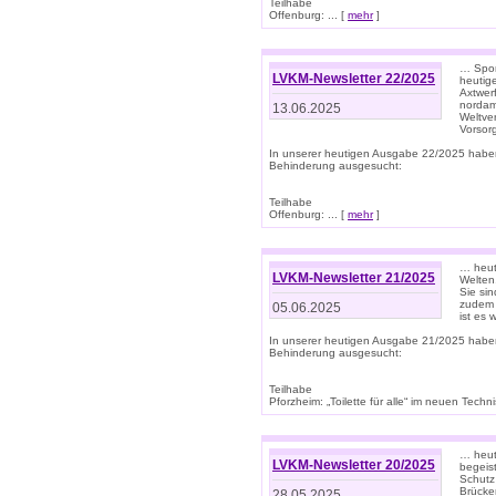
Teilhabe
Offenburg: ... [
mehr
]
… Spor
LVKM-Newsletter 22/2025
heutig
Axtwer
nordame
13.06.2025
Weltve
Vorsor
In unserer heutigen Ausgabe 22/2025 habe
Behinderung ausgesucht:
Teilhabe
Offenburg: ... [
mehr
]
… heute
LVKM-Newsletter 21/2025
Welten
Sie sin
zudem 
05.06.2025
ist es 
In unserer heutigen Ausgabe 21/2025 habe
Behinderung ausgesucht:
Teilhabe
Pforzheim: „Toilette für alle“ im neuen Techni
… heute
LVKM-Newsletter 20/2025
begeis
Schutz
Brücken
28.05.2025