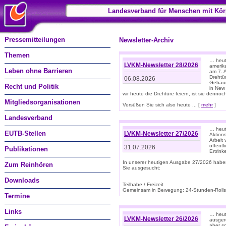
Landesverband für Menschen mit Kör
Pressemitteilungen
Newsletter-Archiv
Themen
… heute
LVKM-Newsletter 28/2026
amerik
Leben ohne Barrieren
am 7. 
Drehtür
06.08.2026
Gebäud
Recht und Politik
in New
wir heute die Drehtüre feiern, ist sie dennoch
Mitgliedsorganisationen
Versüßen Sie sich also heute ... [
mehr
]
Landesverband
… heut
EUTB-Stellen
LVKM-Newsletter 27/2026
Aktions
Arbeit
öffentl
31.07.2026
Publikationen
Ertrin
In unserer heutigen Ausgabe 27/2026 habe
Zum Reinhören
Sie ausgesucht:
Downloads
Teilhabe / Freizeit
Gemeinsam in Bewegung: 24-Stunden-Rollstu
Termine
Links
… heut
LVKM-Newsletter 26/2026
ausgere
aber s