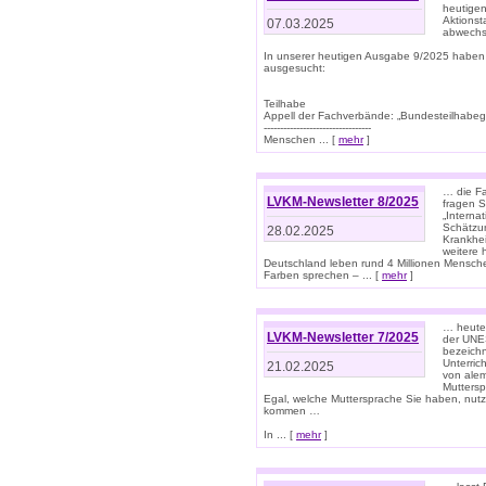
heutigen
Aktionst
07.03.2025
abwechs
In unserer heutigen Ausgabe 9/2025 haben
ausgesucht:
Teilhabe
Appell der Fachverbände: „Bundesteilhabeg
---------------------------------
Menschen ... [
mehr
]
… die Fa
LVKM-Newsletter 8/2025
fragen S
„Interna
Schätzun
28.02.2025
Krankhei
weitere 
Deutschland leben rund 4 Millionen Mensche
Farben sprechen – ... [
mehr
]
… heute 
LVKM-Newsletter 7/2025
der UNE
bezeichn
Unterric
21.02.2025
von alem
Muttersp
Egal, welche Muttersprache Sie haben, nutz
kommen …
In ... [
mehr
]