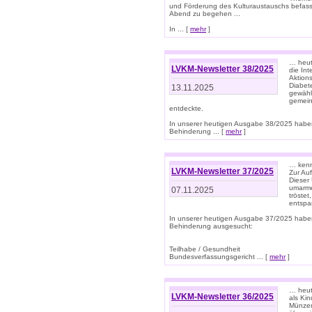
und Förderung des Kulturaustauschs befasse
Abend zu begehen ...
In ... [
mehr
]
… heut
LVKM-Newsletter 38/2025
die In
Aktions
Diabet
13.11.2025
gewählt
gemein
entdeckte.
In unserer heutigen Ausgabe 38/2025 habe
Behinderung ... [
mehr
]
… kenne
LVKM-Newsletter 37/2025
Zur Au
Dieser 
umarme
07.11.2025
tröste
entspa
In unserer heutigen Ausgabe 37/2025 habe
Behinderung ausgesucht:
Teilhabe / Gesundheit
Bundesverfassungsgericht ... [
mehr
]
… heute
LVKM-Newsletter 36/2025
als Kin
Münzen