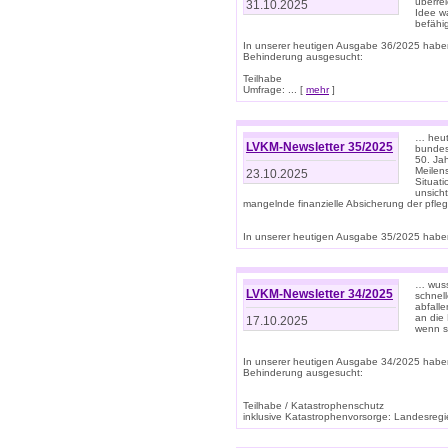
überre
31.10.2025
Idee w
befähi
In unserer heutigen Ausgabe 36/2025 habe
Behinderung ausgesucht:
Teilhabe
Umfrage: ... [
mehr
]
… heute
LVKM-Newsletter 35/2025
bundesw
50. Jah
Meilen
23.10.2025
Situati
unsicht
mangelnde finanzielle Absicherung der pfleg
In unserer heutigen Ausgabe 35/2025 haben
… wuss
LVKM-Newsletter 34/2025
schnel
abfalle
an die 
17.10.2025
wenn s
In unserer heutigen Ausgabe 34/2025 habe
Behinderung ausgesucht:
Teilhabe / Katastrophenschutz
inklusive Katastrophenvorsorge: Landesregie