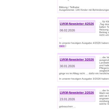
Bildung / Teilhabe
Ausgebremst: 146 Kinder mit Behinderungen
… für Kl
LVKM-Newsletter 4/2026
„Tag des
kalten T
Heizung 
06.02.2026
Beitrag 
nicht um
…
In unserer heutigen Ausgabe 4/2026 haben 
mehr
]
… die Ve
LVKM-Newsletter 3/2026
ausgeruf
Landwirt
und halt
30.01.2026
Pflegend
vergleic
ginge es im Alltag nicht … dafür ein herzlich
In unserer heutigen Ausgabe 3/2026 haben 
… der In
LVKM-Newsletter 2/2026
Wahl mit
wird si
angewend
23.01.2026
vorüberg
solche S
gebrauchen ...