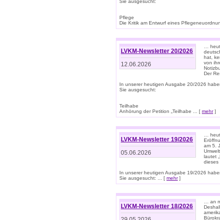
Sie ausgesucht:
Pflege
Die Kritik am Entwurf eines Pflegeneuordnung
… heute
LVKM-Newsletter 20/2026
deutsch
hat, k
von ih
12.06.2026
Notizb
Der Re
In unserer heutigen Ausgabe 20/2026 habe
Sie ausgesucht:
Teilhabe
Anhörung der Petition „Teilhabe ... [
mehr
]
… heute
LVKM-Newsletter 19/2026
Eröffn
am 5. 
Umwelt“
05.06.2026
lautet
dieses
In unserer heutigen Ausgabe 19/2026 habe
Sie ausgesucht: ... [
mehr
]
… an m
LVKM-Newsletter 18/2026
Deshal
amerik
Bürokra
29.05.2026