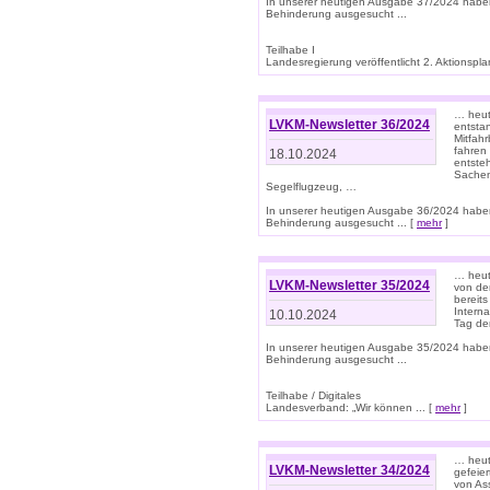
In unserer heutigen Ausgabe 37/2024 habe
Behinderung ausgesucht ...
Teilhabe I
Landesregierung veröffentlicht 2. Aktionsplan
… heute
LVKM-Newsletter 36/2024
entsta
Mitfah
fahren
18.10.2024
entste
Sachen
Segelflugzeug, …
In unserer heutigen Ausgabe 36/2024 habe
Behinderung ausgesucht ... [
mehr
]
… heute
LVKM-Newsletter 35/2024
von den
bereits
Interna
10.10.2024
Tag de
In unserer heutigen Ausgabe 35/2024 habe
Behinderung ausgesucht ...
Teilhabe / Digitales
Landesverband: „Wir können ... [
mehr
]
… heut
LVKM-Newsletter 34/2024
gefeier
von Ass