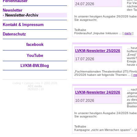
Ferienhäuser
Für Vi
24.07.2026
nächst
Newsletter
den T
· Newsletter-Archiv
In unserer heutigen Ausgabe 26/2026 habe
Sie ausgesucht:
Kontakt & Impressum
Teilhabe
Förderaufruf „Impulse Inklusion ... [
mehr
]
Datenschutz
facebook
… heut
LVKM-Newsletter 25/2026
hoffent
„Emoji“
You
Tube
wurde?
17.07.2026
Emojis 
heute 
LVKM-BW.Blog
„Fachternationalen Theaterinstitut (ITI) Fi
25/2026 haben wir folgende Themen ... [
me
coding + custom cms © 2002-2026
AD1 media
· 2629165 | 16
… nach
LVKM-Newsletter 24/2026
abgesag
„intern
zu dies
10.07.2026
gleich
Brattio
In unserer heutigen Ausgabe 24/2026 habe
Sie ausgesucht:
Teilhabe
Kampagne „nicht am Menschen sparen“ – Un