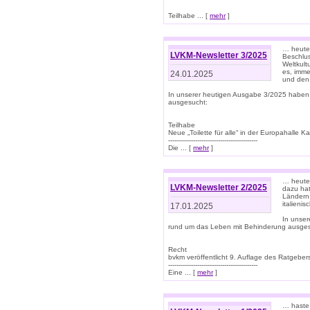
Teilhabe ... [
mehr
]
… heute 
LVKM-Newsletter 3/2025
Beschlu
Weltkult
es, imme
24.01.2025
und den 
In unserer heutigen Ausgabe 3/2025 haben
ausgesucht:
Teilhabe
Neue „Toilette für alle“ in der Europahalle Ka
-------------------------------------------
Die ... [
mehr
]
… heute 
LVKM-Newsletter 2/2025
dazu hat
Ländern 
italieni
17.01.2025
In unse
rund um das Leben mit Behinderung ausges
Recht
bvkm veröffentlicht 9. Auflage des Ratgeb
-------------------------------------------
Eine ... [
mehr
]
… haste 