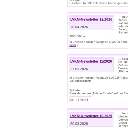
E-Petition Nr. 195716: Keine Kürzungen der E
… heute
LVKM-Newsletter 12/2026
zurück
aus Ma
erfund
10.04.2026
Zwar ga
Sicher
geschützt ...
In unserer heutigen Ausgabe 12/2026 haben
mehr
]
… heute
LVKM-Newsletter 11/2026
Die Ide
Ziel is
Bewuss
27.03.2026
„Bühne 
In unserer heutigen Ausgabe 11/2026 habe
Sie ausgesucht:
Teilhabe
Dank der neuen „Toilette für alle“ auf der Ess
-------------------------
Die ... [
mehr
]
… heute
LVKM-Newsletter 10/2026
Verein
Vollve
Glücks
20.03.2026
kennze