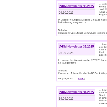
… viel
LVKM-Newsletter 33/2025
Richti
„Welt-
Alltag
09.10.2025
Beglei
In unserer heutigen Ausgabe 33/2025 habe
Behinderung ausgesucht:
Teilhabe
Flehingen: Café „Stück vom Glück“ jetzt mit ein
… heut
LVKM-Newsletter 32/2025
und lie
dass n
ährlich
26.09.2025
also Ih
In unserer heutigen Ausgabe 32/2025 habe
Sie ausgesucht:
Teilhabe
Karlsruhe: „Toilette für alle“ im BBBank Wildp
--------------------------------------
Vergangenen ... [
mehr
]
… heute
LVKM-Newsletter 31/2025
eine I
Studio
in ein
19.09.2025
im öff
umgew