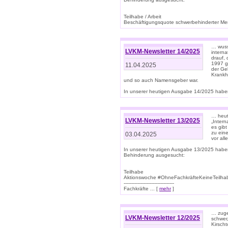
Teilhabe / Arbeit
Beschäftigungsquote schwerbehinderter Mens
… wuss
LVKM-Newsletter 14/2025
intern
drauf, 
1997 gi
11.04.2025
der Geb
Krankhe
und so auch Namensgeber war.
In unserer heutigen Ausgabe 14/2025 haben
… heut
LVKM-Newsletter 13/2025
„Intern
es gibt
zu eine
03.04.2025
vor all
In unserer heutigen Ausgabe 13/2025 habe
Behinderung ausgesucht:
Teilhabe
Aktionswoche #OhneFachkräfteKeineTeilh
---------------------------------
Fachkräfte ... [
mehr
]
… zuge
LVKM-Newsletter 12/2025
schwer
Kirscht