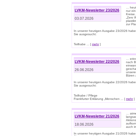
… heute
LVKM-Newsletter 23/2026
nur ein
Kreise
„Zero 
03.07.2026
plastik
zur Pla
In unserer heutigen Ausgabe 23/2026 habe
Sie ausgesucht:
Teilhabe ... [
mehr
]
… erin
LVKM-Newsletter 22/2026
nach B
einwan
gescha
26.06.2026
unsere
Bären a
In unserer heutigen Ausgabe 22/2026 habe
Sie ausgesucht:
Teilhabe / Pflege
Frankfurter Erklärung „Menschen ... [
mehr
]
… atme
LVKM-Newsletter 21/2026
langsa
Aktion
aufkom
18.06.2026
auch i
In unserer heutigen Ausgabe 21/2026 habe