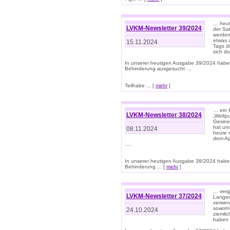
… heut
LVKM-Newsletter 39/2024
der Sa
werden
etwas 
15.11.2024
Tags de
sich d
In unserer heutigen Ausgabe 39/2024 habe
Behinderung ausgesucht ...
Teilhabe ... [
mehr
]
… ein 
LVKM-Newsletter 38/2024
„Weltpu
Gesine
hat und
08.11.2024
heute 
dem App
….
In unserer heutigen Ausgabe 38/2024 habe
Behinderung ... [
mehr
]
… verg
LVKM-Newsletter 37/2024
Langens
verwen
sowohl
24.10.2024
ziemlic
haben