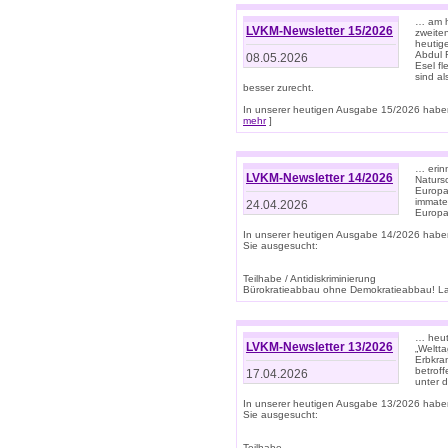
… am h
LVKM-Newsletter 15/2026
zweite
heutige
Abdul R
08.05.2026
Esel f
sind a
besser zurecht.
In unserer heutigen Ausgabe 15/2026 haben
mehr
]
… erin
LVKM-Newsletter 14/2026
Natursc
Europa
immate
24.04.2026
Europa
In unserer heutigen Ausgabe 14/2026 habe
Sie ausgesucht:
Teilhabe / Antidiskriminierung
Bürokratieabbau ohne Demokratieabbau! Land
… heut
LVKM-Newsletter 13/2026
„Weltta
Erbkran
betroff
17.04.2026
unter d
In unserer heutigen Ausgabe 13/2026 habe
Sie ausgesucht:
Teilhabe