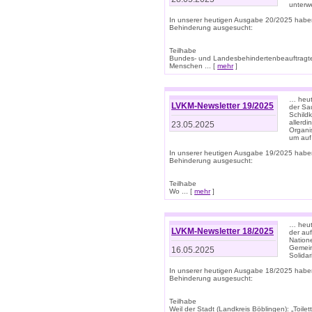
unterwe
In unserer heutigen Ausgabe 20/2025 habe
Behinderung ausgesucht:
Teilhabe
Bundes- und Landesbehindertenbeauftragte:
Menschen ... [
mehr
]
… heute
LVKM-Newsletter 19/2025
der Sau
Schild
allerd
23.05.2025
Organi
um auf
In unserer heutigen Ausgabe 19/2025 habe
Behinderung ausgesucht:
Teilhabe
Wo ... [
mehr
]
… heut
LVKM-Newsletter 18/2025
der au
Nation
Gemeins
16.05.2025
Solidar
In unserer heutigen Ausgabe 18/2025 habe
Behinderung ausgesucht:
Teilhabe
Weil der Stadt (Landkreis Böblingen): „Toilette