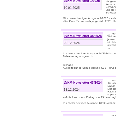
LVKM-Newsletter 1/2025
wie geru
Wunder, 
Schwanen
10.01.2025
und ist 
Schwäbi
Mit unserer heutigen Ausgabe 1/2025 meld
alles Gute für das noch junge Jahr 2025. H
… heute
LVKM-Newsletter 44/2024
Weihna
jemand
ist. K
20.12.2024
stress
…
In unserer heutigen Ausgabe 44/2024 habe
Behinderung ausgesucht:
Teilhabe
Ausgezeichnet: Schülerzeitung KBS-Tim€s de
… heute
LVKM-Newsletter 43/2024
„Rauch
Datum 
Mensch
13.12.2024
Haus au
super 
auf die Idee, dass „Freitag, der 13.“ ein Un
In unserer heutigen Ausgabe 43/2024 haben 
… „mor