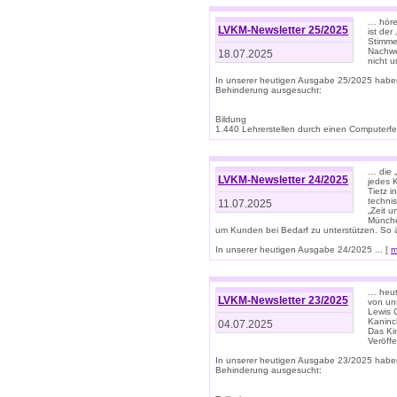
… höre
LVKM-Newsletter 25/2025
ist der
Stimme
Nachwe
18.07.2025
nicht 
In unserer heutigen Ausgabe 25/2025 habe
Behinderung ausgesucht:
Bildung
1.440 Lehrerstellen durch einen Computerfeh
… die 
LVKM-Newsletter 24/2025
jedes 
Tietz i
techni
11.07.2025
„Zeit 
Münche
um Kunden bei Bedarf zu unterstützen. So 
In unserer heutigen Ausgabe 24/2025 ... [
m
… heute
LVKM-Newsletter 23/2025
von uns
Lewis C
Kaninc
04.07.2025
Das Kin
Veröff
In unserer heutigen Ausgabe 23/2025 habe
Behinderung ausgesucht: