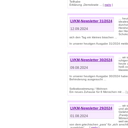
Teilhabe
Erklärung „Demokratie ... [
mehr
]
… heute
LVKM-Newsletter 31/2024
ideale
durchzu
Hershe
12.09.2024
der He
Schoko
sich den Tag ein kleines bisschen ...
In unserer heutigen Ausgabe 31/2024 melde
… wir 
LVKM-Newsletter 30/2024
ruhige
heute 
heiß od
09.08.2024
klassi
In unserer heutigen Ausgabe 30/2024 habe
Behinderung ausgesucht ...
Selbstbestimmung / Wohnen
Ein neues Zuhause für 8 Menschen mit ... [
… wir s
LVKM-Newsletter 29/2024
und ab 
Gelähm
„Paral
01.08.2024
Wörtern
weil si
von dem griechischen „para“ für „sich anschl
„zugehörig“, ... [
mehr
]