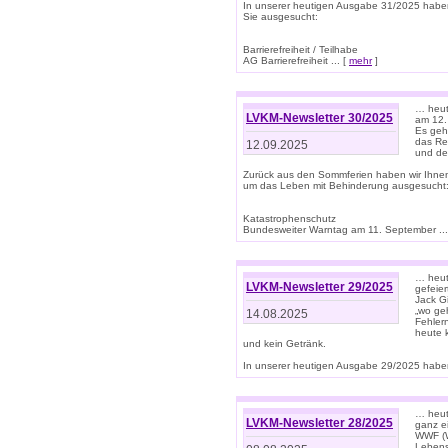
In unserer heutigen Ausgabe 31/2025 habe
Sie ausgesucht:
Barrierefreiheit / Teilhabe
AG Barrierefreiheit ... [
mehr
]
… heut
LVKM-Newsletter 30/2025
am 12.
Es geh
das Rec
12.09.2025
und de
Zurück aus den Sommferien haben wir Ihne
um das Leben mit Behinderung ausgesucht
Katastrophenschutz
Bundesweiter Warntag am 11. September ...
… heute
LVKM-Newsletter 29/2025
gefeie
Jack Gi
„wo ge
14.08.2025
Fehler
heute 
und kein Getränk.
In unserer heutigen Ausgabe 29/2025 haben
… heute
LVKM-Newsletter 28/2025
ganz e
WWF (W
Lebens