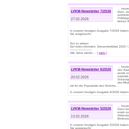
… heute 
LVKM-Newsletter 7/2026
dazu, au
aufmerks
Polklapp
27.02.2026
keinen W
In unserer heutigen Ausgabe 7/2026 haben
Sie ausgesucht:
Gut zu wissen
Der bvkm informiert: Steuermerkblatt 2025 /
-------------------------
Alle Jahre wieder ... [
mehr
]
… heute 
LVKM-Newsletter 6/2026
den Klas
wurde es
erstmals
20.02.2026
Schauspi
des Mode
mit für die Popularität des Gerichts …
In unserer heutigen Ausgabe 6/2026 haben 
… heute 
LVKM-Newsletter 5/2026
Ganz bew
exakt vo
Aktionst
13.02.2026
Bedeutun
In unserer heutigen Ausgabe 5/2026 haben
Sie ausgesucht: