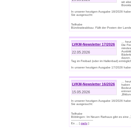
wir als
Bürok
In unserer heutigen Ausgabe 18/2026 habe
Sie ausgesucht:
Teilhabe
Bürokratieabbau: Fällt der Posten der Land
… heut
LVKM-Newsletter 17/2026
Die Fr
mindes
Ausbild
22.05.2026
Bäderbe
davon.
Tag im Freibad (oder im Hallenbad) ermöglic
In unserer heutigen Ausgabe 17/2026 haben
… heute
LVKM-Newsletter 16/2026
haben 
Bedeut
erinner
15.05.2026
„Bildun
In unserer heutigen Ausgabe 16/2026 habe
Sie ausgesucht:
Teilhabe
Böblingen: Im Neuen Rathaus gibt es eine „Toi
-------------------------
Es ... [
mehr
]