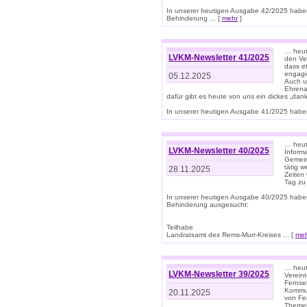
In unserer heutigen Ausgabe 42/2025 habe
Behinderung ... [
mehr
]
… heute
LVKM-Newsletter 41/2025
den Ver
dass et
engagie
05.12.2025
Auch u
Ehrena
dafür gibt es heute von uns ein dickes „dank
In unserer heutigen Ausgabe 41/2025 haben 
… heute
LVKM-Newsletter 40/2025
Informa
Gemein
tätig w
28.11.2025
Zeiten 
Tag zu
In unserer heutigen Ausgabe 40/2025 habe
Behinderung ausgesucht:
Teilhabe
Landratsamt des Rems-Murr-Kreises ... [
me
… heute
LVKM-Newsletter 39/2025
Verein
Fernse
Kommun
20.11.2025
von Fe
Themen 