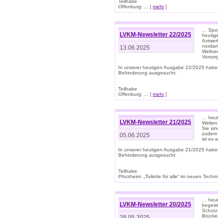
Teilhabe
Offenburg: ... [
mehr
]
… Spor
LVKM-Newsletter 22/2025
heutig
Axtwer
nordame
13.06.2025
Weltve
Vorsor
In unserer heutigen Ausgabe 22/2025 habe
Behinderung ausgesucht:
Teilhabe
Offenburg: ... [
mehr
]
… heute
LVKM-Newsletter 21/2025
Welten
Sie sin
zudem 
05.06.2025
ist es 
In unserer heutigen Ausgabe 21/2025 habe
Behinderung ausgesucht:
Teilhabe
Pforzheim: „Toilette für alle“ im neuen Techni
… heute
LVKM-Newsletter 20/2025
begeis
Schutz
Brücken
28.05.2025