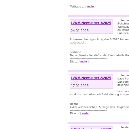
Teilhabe ... [
mehr
]
… heute 
LVKM-Newsletter 3/2025
Beschlu
Weltkult
es, imme
24.01.2025
und den 
In unserer heutigen Ausgabe 3/2025 haben
ausgesucht:
Teilhabe
Neue „Toilette für alle“ in der Europahalle Ka
-------------------------------------------
Die ... [
mehr
]
… heute 
LVKM-Newsletter 2/2025
dazu hat
Ländern 
italieni
17.01.2025
In unse
rund um das Leben mit Behinderung ausges
Recht
bvkm veröffentlicht 9. Auflage des Ratgeb
-------------------------------------------
Eine ... [
mehr
]
… haste 