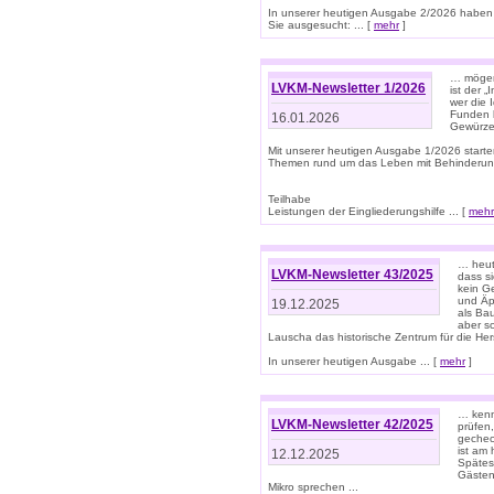
In unserer heutigen Ausgabe 2/2026 haben
Sie ausgesucht: ... [
mehr
]
… mögen 
LVKM-Newsletter 1/2026
ist der 
wer die 
Funden b
16.01.2026
Gewürze 
Mit unserer heutigen Ausgabe 1/2026 starte
Themen rund um das Leben mit Behinderun
Teilhabe
Leistungen der Eingliederungshilfe ... [
mehr
… heut
LVKM-Newsletter 43/2025
dass s
kein G
und Äp
19.12.2025
als Bau
aber sc
Lauscha das historische Zentrum für die He
In unserer heutigen Ausgabe ... [
mehr
]
… kenn
LVKM-Newsletter 42/2025
prüfen
gechec
ist am
12.12.2025
Spätest
Gästen 
Mikro sprechen ...