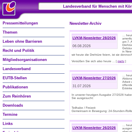
Landesverband für Menschen mit Kör
Pressemitteilungen
Newsletter-Archiv
Themen
… heute
LVKM-Newsletter 28/2026
amerik
Leben ohne Barrieren
am 7. 
Drehtür
06.08.2026
Gebäud
Recht und Politik
in New
wir heute die Drehtüre feiern, ist sie dennoch
Mitgliedsorganisationen
Versüßen Sie sich also heute ... [
mehr
]
Landesverband
… heut
EUTB-Stellen
LVKM-Newsletter 27/2026
Aktions
Arbeit
öffentl
31.07.2026
Publikationen
Ertrin
In unserer heutigen Ausgabe 27/2026 habe
Zum Reinhören
Sie ausgesucht:
Downloads
Teilhabe / Freizeit
Gemeinsam in Bewegung: 24-Stunden-Rollstu
Termine
Links
… heut
LVKM-Newsletter 26/2026
ausgere
aber s