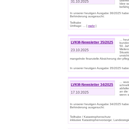
überre
31.10.2025
Idee w
befähi
In unserer heutigen Ausgabe 36/2025 habe
Behinderung ausgesucht:
Teilhabe
Umfrage: ... [
mehr
]
… heute
LVKM-Newsletter 35/2025
bundesw
50. Jah
Meilen
23.10.2025
Situati
unsicht
mangelnde finanzielle Absicherung der pfleg
In unserer heutigen Ausgabe 35/2025 haben
… wuss
LVKM-Newsletter 34/2025
schnel
abfalle
an die 
17.10.2025
wenn s
In unserer heutigen Ausgabe 34/2025 habe
Behinderung ausgesucht:
Teilhabe / Katastrophenschutz
inklusive Katastrophenvorsorge: Landesregie