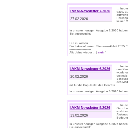
… heute 
LVKM-Newsletter 7/2026
dazu, au
aufmerks
Polklapp
27.02.2026
keinen W
In unserer heutigen Ausgabe 7/2026 haben
Sie ausgesucht:
Gut zu wissen
Der bvkm informiert: Steuermerkblatt 2025 /
-------------------------
Alle Jahre wieder ... [
mehr
]
… heute 
LVKM-Newsletter 6/2026
den Klas
wurde es
erstmals
20.02.2026
Schauspi
des Mode
mit für die Popularität des Gerichts …
In unserer heutigen Ausgabe 6/2026 haben 
… heute 
LVKM-Newsletter 5/2026
Ganz bew
exakt vo
Aktionst
13.02.2026
Bedeutun
In unserer heutigen Ausgabe 5/2026 haben
Sie ausgesucht: