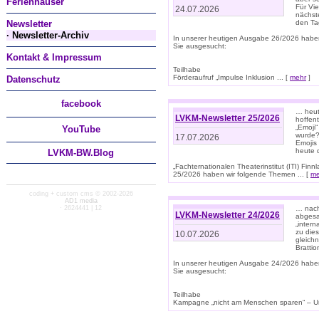
Ferienhäuser
Für Vi
24.07.2026
nächst
Newsletter
den T
· Newsletter-Archiv
In unserer heutigen Ausgabe 26/2026 habe
Sie ausgesucht:
Kontakt & Impressum
Teilhabe
Förderaufruf „Impulse Inklusion ... [
mehr
]
Datenschutz
facebook
… heut
LVKM-Newsletter 25/2026
hoffent
„Emoji“
You
Tube
wurde?
17.07.2026
Emojis 
heute 
LVKM-BW.Blog
„Fachternationalen Theaterinstitut (ITI) Fi
25/2026 haben wir folgende Themen ... [
me
coding + custom cms © 2002-2026
AD1 media
· 2624441 | 12
… nach
LVKM-Newsletter 24/2026
abgesag
„intern
zu dies
10.07.2026
gleich
Brattio
In unserer heutigen Ausgabe 24/2026 habe
Sie ausgesucht:
Teilhabe
Kampagne „nicht am Menschen sparen“ – Un