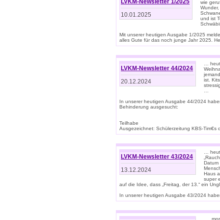
LVKM-Newsletter 1/2025
wie geru
Wunder, 
Schwanen
10.01.2025
und ist 
Schwäbi
Mit unserer heutigen Ausgabe 1/2025 meld
alles Gute für das noch junge Jahr 2025. H
… heute
LVKM-Newsletter 44/2024
Weihna
jemand
ist. K
20.12.2024
stress
…
In unserer heutigen Ausgabe 44/2024 habe
Behinderung ausgesucht:
Teilhabe
Ausgezeichnet: Schülerzeitung KBS-Tim€s de
… heute
LVKM-Newsletter 43/2024
„Rauch
Datum 
Mensch
13.12.2024
Haus au
super 
auf die Idee, dass „Freitag, der 13.“ ein Un
In unserer heutigen Ausgabe 43/2024 haben 
… „mor