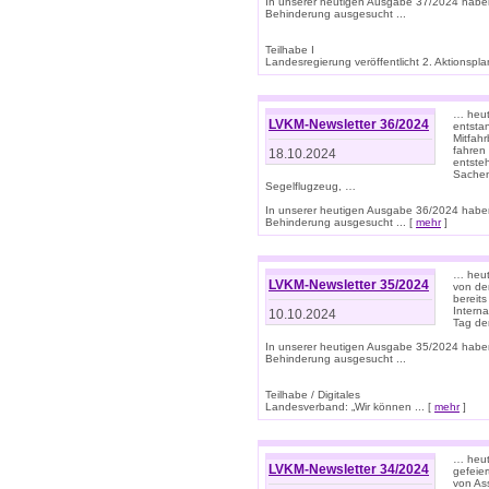
In unserer heutigen Ausgabe 37/2024 habe
Behinderung ausgesucht ...
Teilhabe I
Landesregierung veröffentlicht 2. Aktionsplan
… heute
LVKM-Newsletter 36/2024
entsta
Mitfah
fahren
18.10.2024
entste
Sachen
Segelflugzeug, …
In unserer heutigen Ausgabe 36/2024 habe
Behinderung ausgesucht ... [
mehr
]
… heute
LVKM-Newsletter 35/2024
von den
bereits
Interna
10.10.2024
Tag de
In unserer heutigen Ausgabe 35/2024 habe
Behinderung ausgesucht ...
Teilhabe / Digitales
Landesverband: „Wir können ... [
mehr
]
… heut
LVKM-Newsletter 34/2024
gefeier
von Ass