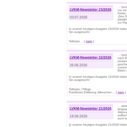
… heute
LVKM-Newsletter 23/2026
nur ein
Kreise
„Zero 
03.07.2026
plastik
zur Pla
In unserer heutigen Ausgabe 23/2026 habe
Sie ausgesucht:
Teilhabe ... [
mehr
]
… erin
LVKM-Newsletter 22/2026
nach B
einwan
gescha
26.06.2026
unsere
Bären a
In unserer heutigen Ausgabe 22/2026 habe
Sie ausgesucht:
Teilhabe / Pflege
Frankfurter Erklärung „Menschen ... [
mehr
]
… atme
LVKM-Newsletter 21/2026
langsa
Aktion
aufkom
18.06.2026
auch i
In unserer heutigen Ausgabe 21/2026 habe