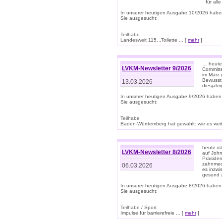
für all
In unserer heutigen Ausgabe 10/2026 habe
Sie ausgesucht:
Teilhabe
Landesweit 115. „Toilette ... [
mehr
]
… heute 
LVKM-Newsletter 9/2026
Committe
im März 
Bewussts
13.03.2026
diesjähr
In unserer heutigen Ausgabe 9/2026 haben
Sie ausgesucht:
Teilhabe
Baden-Württemberg hat gewählt: wie es weite
heute is
LVKM-Newsletter 8/2026
auf Joh
Präsiden
zahnmedi
06.03.2026
es inzwi
gesund z
In unserer heutigen Ausgabe 8/2026 haben
Sie ausgesucht:
Teilhabe / Sport
Impulse für barrierefreie ... [
mehr
]