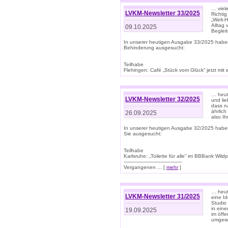
… viel
LVKM-Newsletter 33/2025
Richti
„Welt-
Alltag
09.10.2025
Beglei
In unserer heutigen Ausgabe 33/2025 habe
Behinderung ausgesucht:
Teilhabe
Flehingen: Café „Stück vom Glück“ jetzt mit ein
… heut
LVKM-Newsletter 32/2025
und lie
dass n
ährlich
26.09.2025
also Ih
In unserer heutigen Ausgabe 32/2025 habe
Sie ausgesucht:
Teilhabe
Karlsruhe: „Toilette für alle“ im BBBank Wildp
--------------------------------------
Vergangenen ... [
mehr
]
… heute
LVKM-Newsletter 31/2025
eine I
Studio
in ein
19.09.2025
im öff
umgew