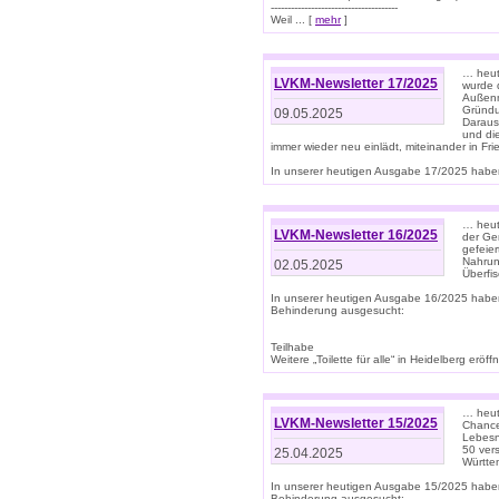
--------------------------------------
Weil ... [
mehr
]
… heut
LVKM-Newsletter 17/2025
wurde 
Außenm
Gründu
09.05.2025
Daraus
und di
immer wieder neu einlädt, miteinander in Fri
In unserer heutigen Ausgabe 17/2025 haben 
… heute
LVKM-Newsletter 16/2025
der Ge
gefeie
Nahrun
02.05.2025
Überfi
In unserer heutigen Ausgabe 16/2025 habe
Behinderung ausgesucht:
Teilhabe
Weitere „Toilette für alle“ in Heidelberg erö
… heute
LVKM-Newsletter 15/2025
Chance
Lebesn
50 ver
25.04.2025
Württem
In unserer heutigen Ausgabe 15/2025 habe
Behinderung ausgesucht: