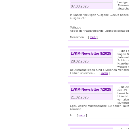
heutigen
Aktionst
07.03.2025
abwechs
In unserer heutigen Ausgabe 9/2025 haben
ausgesucht:
Teilhabe
Appell der Fachverbände: „Bundesteilhabeg
---------------------------------
Menschen ... [
mehr
]
… die Fa
LVKM-Newsletter 8/2025
fragen S
„Interna
Schätzun
28.02.2025
Krankhei
weitere 
Deutschland leben rund 4 Millionen Mensche
Farben sprechen – ... [
mehr
]
… heute 
LVKM-Newsletter 7/2025
der UNE
bezeichn
Unterric
21.02.2025
von alem
Muttersp
Egal, welche Muttersprache Sie haben, nutz
kommen …
In ... [
mehr
]