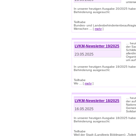
unterwe
In unserer heutigen Ausgabe 20/2025 habe
Behinderung ausgesucht:
Teilhabe
Bundes- und Landesbehindertenbeauftragte:
Menschen ... [
mehr
]
… heute
LVKM-Newsletter 19/2025
der Sau
Schild
allerd
23.05.2025
Organi
um auf
In unserer heutigen Ausgabe 19/2025 habe
Behinderung ausgesucht:
Teilhabe
Wo ... [
mehr
]
… heut
LVKM-Newsletter 18/2025
der au
Nation
Gemeins
16.05.2025
Solidar
In unserer heutigen Ausgabe 18/2025 habe
Behinderung ausgesucht:
Teilhabe
Weil der Stadt (Landkreis Böblingen): „Toilette