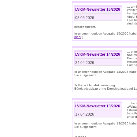
… am h
LVKM-Newsletter 15/2026
zweite
heutige
Abdul R
08.05.2026
Esel f
sind a
besser zurecht.
In unserer heutigen Ausgabe 15/2026 haben
mehr
]
… erin
LVKM-Newsletter 14/2026
Natursc
Europa
immate
24.04.2026
Europa
In unserer heutigen Ausgabe 14/2026 habe
Sie ausgesucht:
Teilhabe / Antidiskriminierung
Bürokratieabbau ohne Demokratieabbau! Land
… heut
LVKM-Newsletter 13/2026
„Weltta
Erbkran
betroff
17.04.2026
unter d
In unserer heutigen Ausgabe 13/2026 habe
Sie ausgesucht:
Teilhabe