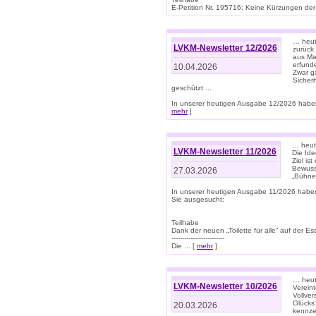
E-Petition Nr. 195716: Keine Kürzungen der E
… heute
LVKM-Newsletter 12/2026
zurück
aus Ma
erfund
10.04.2026
Zwar ga
Sicher
geschützt ...
In unserer heutigen Ausgabe 12/2026 haben
mehr
]
… heute
LVKM-Newsletter 11/2026
Die Ide
Ziel is
Bewuss
27.03.2026
„Bühne 
In unserer heutigen Ausgabe 11/2026 habe
Sie ausgesucht:
Teilhabe
Dank der neuen „Toilette für alle“ auf der Ess
-------------------------
Die ... [
mehr
]
… heute
LVKM-Newsletter 10/2026
Verein
Vollve
Glücks
20.03.2026
kennze