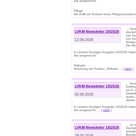
Sie ausgesucht:
Pflege
Die Kritik am Entwurf eines Pflegeneuordnung
… heute
LVKM-Newsletter 20/2026
deutsch
hat, k
von ih
12.06.2026
Notizb
Der Re
In unserer heutigen Ausgabe 20/2026 habe
Sie ausgesucht:
Teilhabe
Anhörung der Petition „Teilhabe ... [
mehr
]
… heute
LVKM-Newsletter 19/2026
Eröffn
am 5. 
Umwelt“
05.06.2026
lautet
dieses
In unserer heutigen Ausgabe 19/2026 habe
Sie ausgesucht: ... [
mehr
]
… an m
LVKM-Newsletter 18/2026
Deshal
amerik
Bürokra
29.05.2026