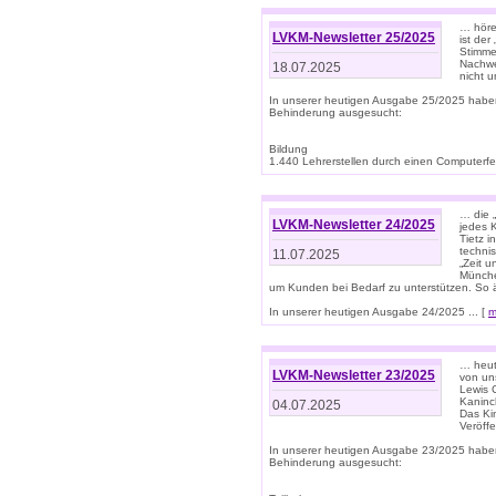
… höre
LVKM-Newsletter 25/2025
ist der
Stimme
Nachwe
18.07.2025
nicht 
In unserer heutigen Ausgabe 25/2025 habe
Behinderung ausgesucht:
Bildung
1.440 Lehrerstellen durch einen Computerfeh
… die 
LVKM-Newsletter 24/2025
jedes 
Tietz i
techni
11.07.2025
„Zeit 
Münche
um Kunden bei Bedarf zu unterstützen. So 
In unserer heutigen Ausgabe 24/2025 ... [
m
… heute
LVKM-Newsletter 23/2025
von uns
Lewis C
Kaninc
04.07.2025
Das Kin
Veröff
In unserer heutigen Ausgabe 23/2025 habe
Behinderung ausgesucht: