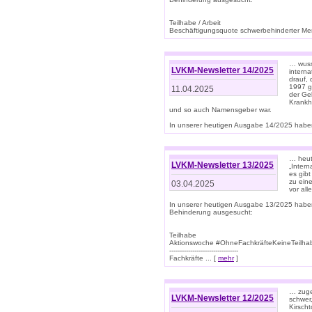
Teilhabe / Arbeit
Beschäftigungsquote schwerbehinderter Mens
… wuss
LVKM-Newsletter 14/2025
intern
drauf, 
1997 gi
11.04.2025
der Geb
Krankhe
und so auch Namensgeber war.
In unserer heutigen Ausgabe 14/2025 haben
… heut
LVKM-Newsletter 13/2025
„Intern
es gibt
zu eine
03.04.2025
vor all
In unserer heutigen Ausgabe 13/2025 habe
Behinderung ausgesucht:
Teilhabe
Aktionswoche #OhneFachkräfteKeineTeilh
---------------------------------
Fachkräfte ... [
mehr
]
… zuge
LVKM-Newsletter 12/2025
schwer
Kirscht