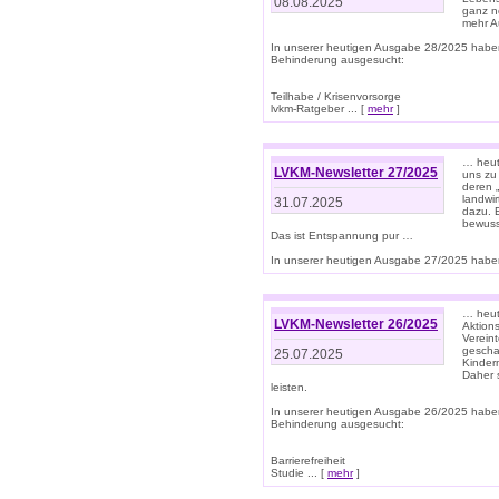
08.08.2025
ganz n
mehr A
In unserer heutigen Ausgabe 28/2025 habe
Behinderung ausgesucht:
Teilhabe / Krisenvorsorge
lvkm-Ratgeber ... [
mehr
]
… heut
LVKM-Newsletter 27/2025
uns zu
deren „
landwi
31.07.2025
dazu. E
bewusst
Das ist Entspannung pur …
In unserer heutigen Ausgabe 27/2025 haben
… heute
LVKM-Newsletter 26/2025
Aktion
Verein
gescha
25.07.2025
Kinder
Daher s
leisten.
In unserer heutigen Ausgabe 26/2025 habe
Behinderung ausgesucht:
Barrierefreiheit
Studie ... [
mehr
]