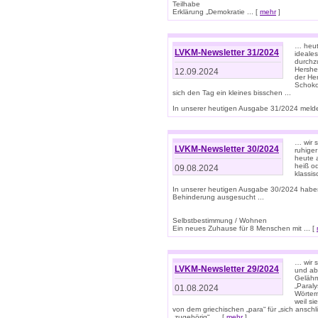
Teilhabe
Erklärung „Demokratie ... [
mehr
]
… heute
LVKM-Newsletter 31/2024
ideale
durchzu
Hershe
12.09.2024
der He
Schoko
sich den Tag ein kleines bisschen ...
In unserer heutigen Ausgabe 31/2024 melde
… wir 
LVKM-Newsletter 30/2024
ruhige
heute 
heiß od
09.08.2024
klassi
In unserer heutigen Ausgabe 30/2024 habe
Behinderung ausgesucht ...
Selbstbestimmung / Wohnen
Ein neues Zuhause für 8 Menschen mit ... [
… wir s
LVKM-Newsletter 29/2024
und ab 
Gelähm
„Paral
01.08.2024
Wörtern
weil si
von dem griechischen „para“ für „sich anschl
„zugehörig“, ... [
mehr
]