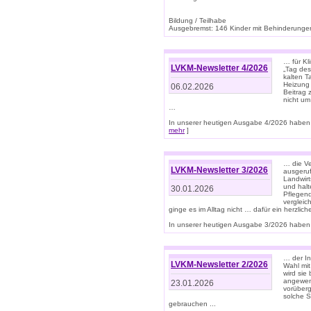
Bildung / Teilhabe
Ausgebremst: 146 Kinder mit Behinderungen
… für Kl
LVKM-Newsletter 4/2026
„Tag des
kalten T
Heizung 
06.02.2026
Beitrag 
nicht um
…
In unserer heutigen Ausgabe 4/2026 haben 
mehr
]
… die Ve
LVKM-Newsletter 3/2026
ausgeruf
Landwirt
und halt
30.01.2026
Pflegend
vergleic
ginge es im Alltag nicht … dafür ein herzlich
In unserer heutigen Ausgabe 3/2026 haben 
… der In
LVKM-Newsletter 2/2026
Wahl mit
wird si
angewend
23.01.2026
vorüberg
solche S
gebrauchen ...