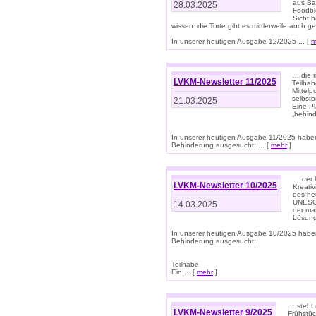
aus Ba
28.03.2025
Foodbl
Sicht h
wissen: die Torte gibt es mittlerweile auch g
In unserer heutigen Ausgabe 12/2025 ... [
m
… die r
LVKM-Newsletter 11/2025
Teilha
Mittelp
selbstb
21.03.2025
Eine Pl
„behind
In unserer heutigen Ausgabe 11/2025 habe
Behinderung ausgesucht: ... [
mehr
]
… der 
LVKM-Newsletter 10/2025
Kreati
des heu
UNESCO 
14.03.2025
der ma
Lösung
In unserer heutigen Ausgabe 10/2025 habe
Behinderung ausgesucht:
Teilhabe
Ein ... [
mehr
]
… steht 
LVKM-Newsletter 9/2025
Frühstüc