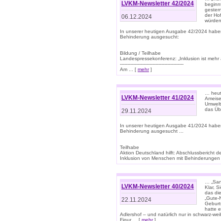
LVKM-Newsletter 42/2024
beginn
gestern
der Hof
06.12.2024
würden
In unserer heutigen Ausgabe 42/2024 habe
Behinderung ausgesucht:
Bildung / Teilhabe
Landespressekonferenz: „Inklusion ist mehr 
-------------------------------------------
Am ... [
mehr
]
… heute
LVKM-Newsletter 41/2024
Ameise
Umwelt
das Übe
29.11.2024
In unserer heutigen Ausgabe 41/2024 habe
Behinderung ausgesucht ...
Teilhabe
Aktion Deutschland hilft: Abschlussberic
Inklusion von Menschen mit Behinderungen (P
… „San
LVKM-Newsletter 40/2024
Klar, 
das die
„Gute-
22.11.2024
Geburt
hatte 
Adlershof – und natürlich nur in schwarz-w
Figur ... [
mehr
]