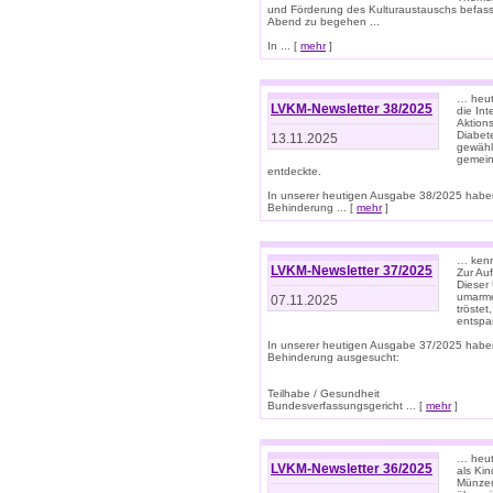
und Förderung des Kulturaustauschs befasse
Abend zu begehen ...
In ... [
mehr
]
… heut
LVKM-Newsletter 38/2025
die In
Aktions
Diabet
13.11.2025
gewählt
gemein
entdeckte.
In unserer heutigen Ausgabe 38/2025 habe
Behinderung ... [
mehr
]
… kenne
LVKM-Newsletter 37/2025
Zur Au
Dieser 
umarme
07.11.2025
tröste
entspa
In unserer heutigen Ausgabe 37/2025 habe
Behinderung ausgesucht:
Teilhabe / Gesundheit
Bundesverfassungsgericht ... [
mehr
]
… heute
LVKM-Newsletter 36/2025
als Kin
Münzen