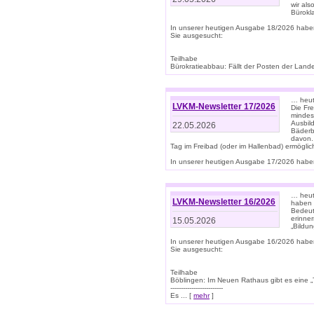
wir als
Bürok
In unserer heutigen Ausgabe 18/2026 habe
Sie ausgesucht:
Teilhabe
Bürokratieabbau: Fällt der Posten der Land
… heut
LVKM-Newsletter 17/2026
Die Fr
mindes
Ausbild
22.05.2026
Bäderbe
davon.
Tag im Freibad (oder im Hallenbad) ermöglic
In unserer heutigen Ausgabe 17/2026 haben
… heute
LVKM-Newsletter 16/2026
haben 
Bedeut
erinner
15.05.2026
„Bildun
In unserer heutigen Ausgabe 16/2026 habe
Sie ausgesucht:
Teilhabe
Böblingen: Im Neuen Rathaus gibt es eine „Toi
-------------------------
Es ... [
mehr
]