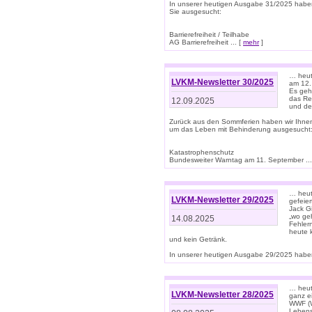
In unserer heutigen Ausgabe 31/2025 habe
Sie ausgesucht:
Barrierefreiheit / Teilhabe
AG Barrierefreiheit ... [
mehr
]
… heut
LVKM-Newsletter 30/2025
am 12.
Es geh
das Rec
12.09.2025
und de
Zurück aus den Sommferien haben wir Ihne
um das Leben mit Behinderung ausgesucht
Katastrophenschutz
Bundesweiter Warntag am 11. September ...
… heute
LVKM-Newsletter 29/2025
gefeie
Jack Gi
„wo ge
14.08.2025
Fehler
heute 
und kein Getränk.
In unserer heutigen Ausgabe 29/2025 haben
… heute
LVKM-Newsletter 28/2025
ganz e
WWF (W
Lebens