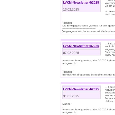
… lasst 
LVKM-Newsletter 6/2025
Valentin
Einem B
13.02.2025
In unse
rund um
Teilhabe
Die Erfolgsgeschichte „Toilette für alle“ geht
-------------------------------------------
Vergangene Woche konnten wir die landeswe
… bitte 
LVKM-Newsletter 5/2025
auch für
angezoge
Aktionst
07.02.2025
trägt, h
In unserer heutigen Ausgabe 5/2025 haben
ausgesucht:
Teilhabe
Bundesteilhabegesetz: Es beginnt mit der Erm
… heute 
LVKM-Newsletter 4/2025
Natursch
Zebraart
werden d
31.01.2025
Zebras s
Untersch
Mähne.
In unserer heutigen Ausgabe 4/2025 haben
ausgesucht: