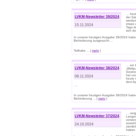
… heut
LVKM-Newsletter 39/2024
der Sa
werden
etwas 
15.11.2024
Tags de
sich d
In unserer heutigen Ausgabe 39/2024 habe
Behinderung ausgesucht ...
Teilhabe ... [
mehr
]
… ein 
LVKM-Newsletter 38/2024
„Weltpu
Gesine
hat und
08.11.2024
heute 
dem App
….
In unserer heutigen Ausgabe 38/2024 habe
Behinderung ... [
mehr
]
… verg
LVKM-Newsletter 37/2024
Langens
verwen
sowohl
24.10.2024
ziemlic
haben