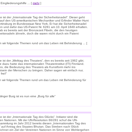
ingliederungshilfe ... [
mehr
]
 ist der „Internationale Tag der Sicherheitsnadel“. Dieser geht
 auf den US-amerikanischen Mechaniker und Erfinder Walter Hunt
rtinsburg im Bundesstaat New York, Er hat die Sicherheitsnadel
en und dafür das US-Patent Nr. 6281 am 10. April 1849 erhalten.
b es bereits seit der Bronzezeit Fibeln, die den heutigen
heitsnadeln ähneln, doch die waren nicht durch ein Patent
 wir folgende Themen rund um das Leben mit Behinderung ... [
 ist der „Welttag des Theaters“, den es bereits seit 1962 gibt.
e dazu hatte das internationalen Theaterinstitut (ITI) Finnland.
t es, die Bedeutung des Theaters als Kunstform mehr ins
tsein der Menschen zu bringen. Daher sagen wir einfach nur,
frei!“
n wir folgende Themen rund um das Leben mit Behinderung für
linger Burg ist es nun eine „Burg für alle“
 ist der „Internationale Tag des Glücks“. Initiator sind die
ten Nationen. Mit der UN-Resolution 66/281 schuf die UN-
rsammlung im Jahr 2012 bereits diesen „Internationalen Tag des
“ auf Antrag des Staates Bhutan. Das Streben nach Glück
ichnet ein Ziel der Vereinten Nationen im Sinne von Wohlergehen