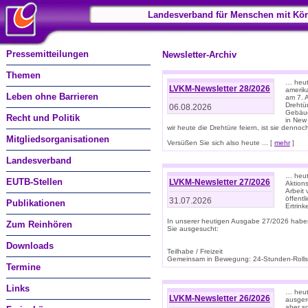
Landesverband für Menschen mit Kör
Pressemitteilungen
Newsletter-Archiv
Themen
… heute
LVKM-Newsletter 28/2026
amerik
Leben ohne Barrieren
am 7. 
Drehtür
06.08.2026
Gebäud
Recht und Politik
in New
wir heute die Drehtüre feiern, ist sie dennoch
Mitgliedsorganisationen
Versüßen Sie sich also heute ... [
mehr
]
Landesverband
… heut
EUTB-Stellen
LVKM-Newsletter 27/2026
Aktions
Arbeit
öffentl
31.07.2026
Publikationen
Ertrin
In unserer heutigen Ausgabe 27/2026 habe
Zum Reinhören
Sie ausgesucht:
Downloads
Teilhabe / Freizeit
Gemeinsam in Bewegung: 24-Stunden-Rollstu
Termine
Links
… heut
LVKM-Newsletter 26/2026
ausgere
aber s