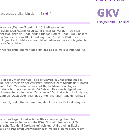
sgesetzes reißt nicht ab – ... [
mehr
]
 ist der „Tag des Tagebuchs“ (allerdings nur im
sprachigen Raum). Auch wenn unklar ist, wer den Tag initiiert
ennt man aber die Begründung für das Datum. Anne Frank bekam
rem Vater zu ihrem 13. Geburtstag – am 12. Juni 1942 – ein
uch geschenkt. Mehr als zwei Jahre nutzte sie dies als Tagebuch.
st ist Geschichte …
n wir folgende Themen rund um das Leben mit Behinderung für
 ist der „Internationale Tag der Umwelt“ in Erinnerung an die
ung der Konferenz der Vereinten Nationen zum Schutz der Umwelt
Juni 1972. Vier Jahre später hat Deutschland den „Tag der
 eingeführt, also vor exakt 50 Jahren. Das diesjährige Motto
 „Umweltschutz bringt was. Zusammen.“ Aserbaidschan ist übrigens
 Jahr die Gastgebernation des „Internationalen Tags der Umwelt“.
n wir folgende Themen rund um das Leben mit Behinderung für
anchen Tagen lohnt sich der Blick über den großen Teich.
b schauen wir heute auf die USA. Dort wird heute der „US-
anische Tag der Büroklammer“ gefeiert. Und da wir in Sachen
tie und Papierflut uns wahrlich nicht verstecken müssen, feiern