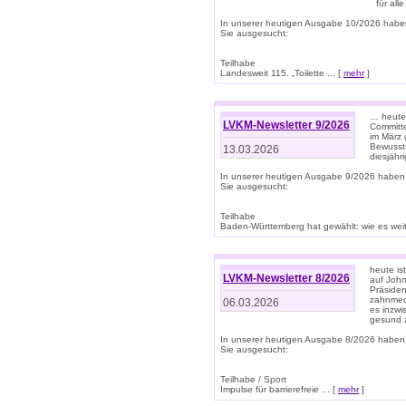
für all
In unserer heutigen Ausgabe 10/2026 habe
Sie ausgesucht:
Teilhabe
Landesweit 115. „Toilette ... [
mehr
]
… heute 
LVKM-Newsletter 9/2026
Committe
im März 
Bewussts
13.03.2026
diesjähr
In unserer heutigen Ausgabe 9/2026 haben
Sie ausgesucht:
Teilhabe
Baden-Württemberg hat gewählt: wie es weite
heute is
LVKM-Newsletter 8/2026
auf Joh
Präsiden
zahnmedi
06.03.2026
es inzwi
gesund z
In unserer heutigen Ausgabe 8/2026 haben
Sie ausgesucht:
Teilhabe / Sport
Impulse für barrierefreie ... [
mehr
]