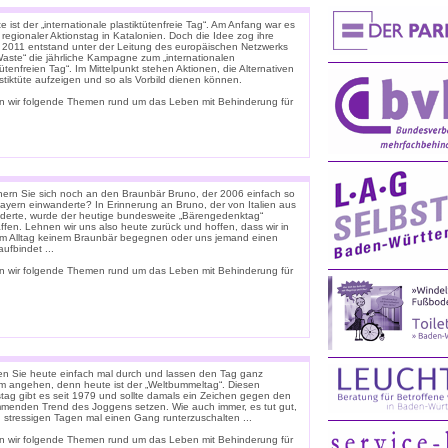
 ist der „internationale plastiktütenfreie Tag“. Am Anfang war es
 regionaler Aktionstag in Katalonien. Doch die Idee zog ihre
. 2011 entstand unter der Leitung des europäischen Netzwerks
Waste“ die jährliche Kampagne zum „internationalen
tütenfreien Tag“. Im Mittelpunkt stehen Aktionen, die Alternativen
stiktüte aufzeigen und so als Vorbild dienen können.
n wir folgende Themen rund um das Leben mit Behinderung für
nern Sie sich noch an den Braunbär Bruno, der 2006 einfach so
ayern einwanderte? In Erinnerung an Bruno, der von Italien aus
derte, wurde der heutige bundesweite „Bärengedenktag“
ffen. Lehnen wir uns also heute zurück und hoffen, dass wir in
m Alltag keinem Braunbär begegnen oder uns jemand einen
ufbindet ...
n wir folgende Themen rund um das Leben mit Behinderung für
n Sie heute einfach mal durch und lassen den Tag ganz
m angehen, denn heute ist der „Weltbummeltag“. Diesen
stag gibt es seit 1979 und sollte damals ein Zeichen gegen den
menden Trend des Joggens setzen. Wie auch immer, es tut gut,
n stressigen Tagen mal einen Gang runterzuschalten ...
n wir folgende Themen rund um das Leben mit Behinderung für