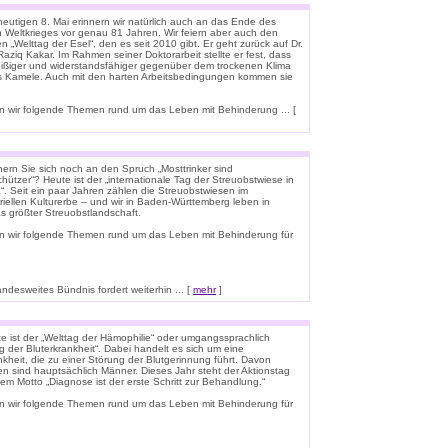
eutigen 8. Mai erinnern wir natürlich auch an das Ende des
n Weltkrieges vor genau 81 Jahren. Wir feiern aber auch den
n „Welttag der Esel“, den es seit 2010 gibt. Er geht zurück auf Dr.
aziq Kakar. Im Rahmen seiner Doktorarbeit stellte er fest, dass
leißiger und widerstandsfähiger gegenüber dem trockenen Klima
ls Kamele. Auch mit den harten Arbeitsbedingungen kommen sie
 wir folgende Themen rund um das Leben mit Behinderung ... [
nern Sie sich noch an den Spruch „Mosttrinker sind
hützer“? Heute ist der „internationale Tag der Streuobstwiese in
“. Seit ein paar Jahren zählen die Streuobstwiesen im
riellen Kulturerbe – und wir in Baden-Württemberg leben in
s größter Streuobstlandschaft.
n wir folgende Themen rund um das Leben mit Behinderung für
esweites Bündnis fordert weiterhin ... [
mehr
]
e ist der „Welttag der Hämophilie“ oder umgangssprachlich
g der Bluterkrankheit“. Dabei handelt es sich um eine
kheit, die zu einer Störung der Blutgerinnung führt. Davon
en sind hauptsächlich Männer. Dieses Jahr steht der Aktionstag
em Motto „Diagnose ist der erste Schritt zur Behandlung.“
n wir folgende Themen rund um das Leben mit Behinderung für