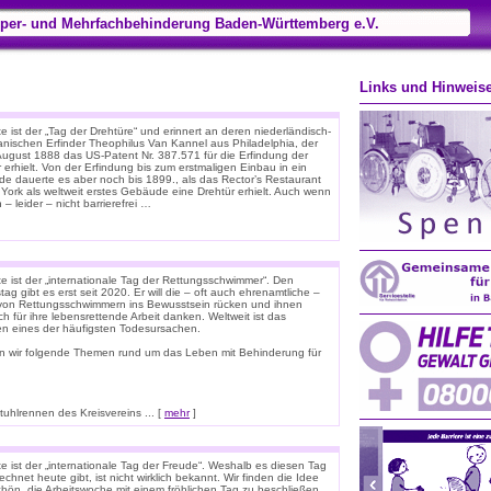
per- und Mehrfachbehinderung Baden-Württemberg e.V.
Links und Hinweis
 ist der „Tag der Drehtüre“ und erinnert an deren niederländisch-
anischen Erfinder Theophilus Van Kannel aus Philadelphia, der
August 1888 das US-Patent Nr. 387.571 für die Erfindung der
 erhielt. Von der Erfindung bis zum erstmaligen Einbau in ein
e dauerte es aber noch bis 1899., als das Rector’s Restaurant
 York als weltweit erstes Gebäude eine Drehtür erhielt. Auch wenn
 – leider – nicht barrierefrei …
e ist der „internationale Tag der Rettungsschwimmer“. Den
tag gibt es erst seit 2020. Er will die – oft auch ehrenamtliche –
 von Rettungsschwimmern ins Bewusstsein rücken und ihnen
ich für ihre lebensrettende Arbeit danken. Weltweit ist das
ken eines der häufigsten Todesursachen.
n wir folgende Themen rund um das Leben mit Behinderung für
hlrennen des Kreisvereins ... [
mehr
]
e ist der „internationale Tag der Freude“. Weshalb es diesen Tag
chnet heute gibt, ist nicht wirklich bekannt. Wir finden die Idee
chön, die Arbeitswoche mit einem fröhlichen Tag zu beschließen.