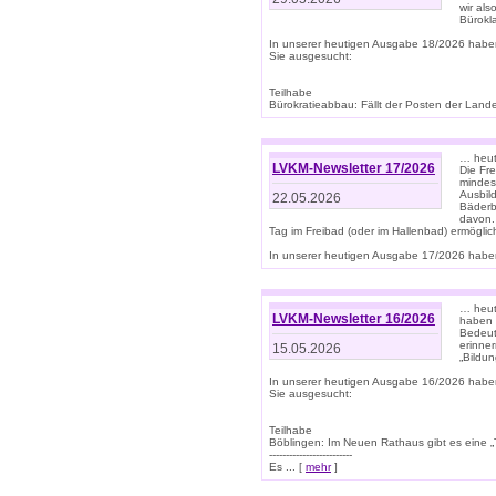
wir als
Bürok
In unserer heutigen Ausgabe 18/2026 habe
Sie ausgesucht:
Teilhabe
Bürokratieabbau: Fällt der Posten der Land
… heut
LVKM-Newsletter 17/2026
Die Fr
mindes
Ausbild
22.05.2026
Bäderbe
davon.
Tag im Freibad (oder im Hallenbad) ermöglic
In unserer heutigen Ausgabe 17/2026 haben
… heute
LVKM-Newsletter 16/2026
haben 
Bedeut
erinner
15.05.2026
„Bildun
In unserer heutigen Ausgabe 16/2026 habe
Sie ausgesucht:
Teilhabe
Böblingen: Im Neuen Rathaus gibt es eine „Toi
-------------------------
Es ... [
mehr
]