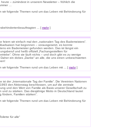
o heute – zumindest in unserem Newsletter – fröhlich die
lammer …
n wir folgende Themen rund um das Leben mit Behinderung für
esbehindertenbeauftragten ... [
mehr
]
e feiern wir einfach mal den „nationalen Tag des Bademeisters“.
eibadsaison hat begonnen – vorausgesetzt, es konnte
tens ein Bademeister gefunden werden. Das ist längst ein
ungsberuf und heißt offiziell „Fachangestellten für
triebe“. Ohne sie läuft nichts – und doch gibt es zu wenige
 Daher ein dickes „Danke“ an alle, die uns einen unbeschwerten
hen!
 wir folgende Themen rund um das Leben mit ... [
mehr
]
 ist der „Internationale Tag der Familie“. Die Vereinten Nationen
1993 den Aktionstag beschlossen, um auf die zentrale
ung und den Wert von Familie als Basis unserer Gesellschaft zu
n und zu stärken. Das diesjährige Motto in Deutschland lautet
g fördern, Familien stärken“.
n wir folgende Themen rund um das Leben mit Behinderung für
lette für alle“