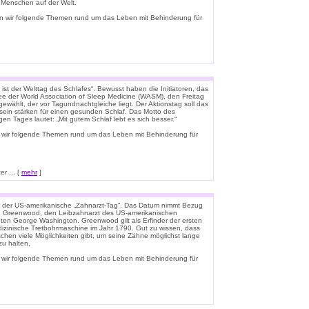
e Menschen auf der Welt.
n wir folgende Themen rund um das Leben mit Behinderung für
ist der Welttag des Schlafes“. Bewusst haben die Initiatoren, das
e der World Association of Sleep Medicine (WASM), den Freitag
gewählt, der vor Tagundnachtgleiche liegt. Der Aktionstag soll das
ein stärken für einen gesunden Schlaf. Das Motto des
igen Tages lautet: „Mit gutem Schlaf lebt es sich besser.“
 wir folgende Themen rund um das Leben mit Behinderung für
r ... [
mehr
]
t der US-amerikanische „Zahnarzt-Tag“. Das Datum nimmt Bezug
n Greenwood, den Leibzahnarzt des US-amerikanischen
ten George Washington. Greenwood gilt als Erfinder der ersten
zinische Tretbohrmaschine im Jahr 1790. Gut zu wissen, dass
schen viele Möglichkeiten gibt, um seine Zähne möglichst lange
u halten.
 wir folgende Themen rund um das Leben mit Behinderung für