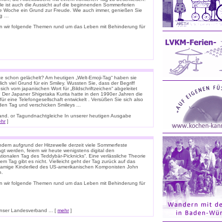
ele ist auch die Aussicht auf die beginnenden Sommerferien
e Woche ein Grund zur Freude. Wie auch immer, genießen Sie
ag …
n wir folgende Themen rund um das Leben mit Behinderung für
e schon gelächelt? Am heutigen „Welt-Emoji-Tag“ haben sie
lich viel Grund für ein Smiley. Wussten Sie, dass der Begriff
 sich vom japanischen Wort für „Bildschriftzeichen“ abgeleitet
 Der Japaner Shigetaka Kurita hatte in den 1990er Jahren die
für eine Telefongesellschaft entwickelt . Versüßen Sie sich also
den Tag und verschicken Smileys ...
nnland. or Tagundnachtgleiche In unserer heutigen Ausgabe
hr
]
dem aufgrund der Hitzewelle derzeit viele Sommerfeste
t werden, feiern wir heute wenigstens digital den
ationalen Tag des Teddybär-Picknicks“. Eine verlässliche Theorie
em Tag gibt es nicht. Vielleicht geht der Tag zurück auf das
namige Kinderlied des US-amerikanischen Komponisten John
n.
n wir folgende Themen rund um das Leben mit Behinderung für
ser Landesverband ... [
mehr
]