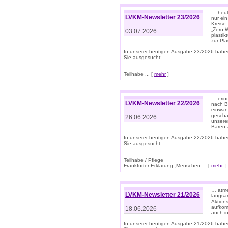
… heute
LVKM-Newsletter 23/2026
nur ein
Kreise
„Zero 
03.07.2026
plastik
zur Pla
In unserer heutigen Ausgabe 23/2026 habe
Sie ausgesucht:
Teilhabe ... [
mehr
]
… erin
LVKM-Newsletter 22/2026
nach B
einwan
gescha
26.06.2026
unsere
Bären a
In unserer heutigen Ausgabe 22/2026 habe
Sie ausgesucht:
Teilhabe / Pflege
Frankfurter Erklärung „Menschen ... [
mehr
]
… atme
LVKM-Newsletter 21/2026
langsa
Aktion
aufkom
18.06.2026
auch i
In unserer heutigen Ausgabe 21/2026 habe