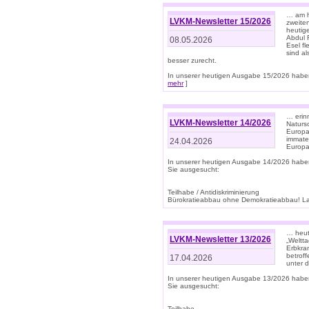
… am h
LVKM-Newsletter 15/2026
zweite
heutige
Abdul R
08.05.2026
Esel f
sind a
besser zurecht.
In unserer heutigen Ausgabe 15/2026 haben
mehr
]
… erin
LVKM-Newsletter 14/2026
Natursc
Europa
immate
24.04.2026
Europa
In unserer heutigen Ausgabe 14/2026 habe
Sie ausgesucht:
Teilhabe / Antidiskriminierung
Bürokratieabbau ohne Demokratieabbau! Land
… heut
LVKM-Newsletter 13/2026
„Weltta
Erbkran
betroff
17.04.2026
unter d
In unserer heutigen Ausgabe 13/2026 habe
Sie ausgesucht:
Teilhabe