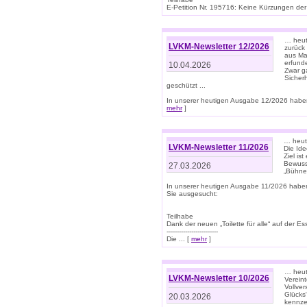
E-Petition Nr. 195716: Keine Kürzungen der E
… heute
LVKM-Newsletter 12/2026
zurück
aus Ma
erfund
10.04.2026
Zwar ga
Sicher
geschützt ...
In unserer heutigen Ausgabe 12/2026 haben
mehr
]
… heute
LVKM-Newsletter 11/2026
Die Ide
Ziel is
Bewuss
27.03.2026
„Bühne 
In unserer heutigen Ausgabe 11/2026 habe
Sie ausgesucht:
Teilhabe
Dank der neuen „Toilette für alle“ auf der Ess
-------------------------
Die ... [
mehr
]
… heute
LVKM-Newsletter 10/2026
Verein
Vollve
Glücks
20.03.2026
kennze