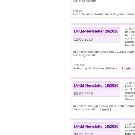
Sie ausgesucht:
Pflege
Die Kritik am Entwurf eines Pflegeneuordnung
… heute
LVKM-Newsletter 20/2026
deutsch
hat, k
von ih
12.06.2026
Notizb
Der Re
In unserer heutigen Ausgabe 20/2026 habe
Sie ausgesucht:
Teilhabe
Anhörung der Petition „Teilhabe ... [
mehr
]
… heute
LVKM-Newsletter 19/2026
Eröffn
am 5. 
Umwelt“
05.06.2026
lautet
dieses
In unserer heutigen Ausgabe 19/2026 habe
Sie ausgesucht: ... [
mehr
]
… an m
LVKM-Newsletter 18/2026
Deshal
amerik
Bürokra
29.05.2026