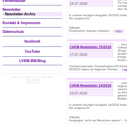
Ferienhäuser
Für Vi
24.07.2026
nächst
Newsletter
den T
· Newsletter-Archiv
In unserer heutigen Ausgabe 26/2026 habe
Sie ausgesucht:
Kontakt & Impressum
Teilhabe
Förderaufruf „Impulse Inklusion ... [
mehr
]
Datenschutz
facebook
… heut
LVKM-Newsletter 25/2026
hoffent
„Emoji“
You
Tube
wurde?
17.07.2026
Emojis 
heute 
LVKM-BW.Blog
„Fachternationalen Theaterinstitut (ITI) Fi
25/2026 haben wir folgende Themen ... [
me
coding + custom cms © 2002-2026
AD1 media
· 2624873 | 9
… nach
LVKM-Newsletter 24/2026
abgesag
„intern
zu dies
10.07.2026
gleich
Brattio
In unserer heutigen Ausgabe 24/2026 habe
Sie ausgesucht:
Teilhabe
Kampagne „nicht am Menschen sparen“ – Un