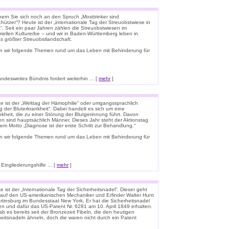
nern Sie sich noch an den Spruch „Mosttrinker sind
hützer“? Heute ist der „internationale Tag der Streuobstwiese in
“. Seit ein paar Jahren zählen die Streuobstwiesen im
riellen Kulturerbe – und wir in Baden-Württemberg leben in
s größter Streuobstlandschaft.
n wir folgende Themen rund um das Leben mit Behinderung für
esweites Bündnis fordert weiterhin ... [
mehr
]
e ist der „Welttag der Hämophilie“ oder umgangssprachlich
g der Bluterkrankheit“. Dabei handelt es sich um eine
kheit, die zu einer Störung der Blutgerinnung führt. Davon
en sind hauptsächlich Männer. Dieses Jahr steht der Aktionstag
em Motto „Diagnose ist der erste Schritt zur Behandlung.“
n wir folgende Themen rund um das Leben mit Behinderung für
ingliederungshilfe ... [
mehr
]
 ist der „Internationale Tag der Sicherheitsnadel“. Dieser geht
 auf den US-amerikanischen Mechaniker und Erfinder Walter Hunt
rtinsburg im Bundesstaat New York, Er hat die Sicherheitsnadel
en und dafür das US-Patent Nr. 6281 am 10. April 1849 erhalten.
b es bereits seit der Bronzezeit Fibeln, die den heutigen
heitsnadeln ähneln, doch die waren nicht durch ein Patent