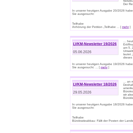
Notizb
Der Re
In unserer heutigen Ausgabe 20/2026 habe
Sie ausgesucht:
Teilhabe
Anhörung der Petition „Teilhabe ... [
mehr
]
… heute
LVKM-Newsletter 19/2026
Eröffn
am 5. 
Umwelt“
05.06.2026
lautet
dieses
In unserer heutigen Ausgabe 19/2026 habe
Sie ausgesucht: ... [
mehr
]
… an m
LVKM-Newsletter 18/2026
Deshal
amerik
Bürokra
29.05.2026
wir als
Bürok
In unserer heutigen Ausgabe 18/2026 habe
Sie ausgesucht:
Teilhabe
Bürokratieabbau: Fällt der Posten der Land