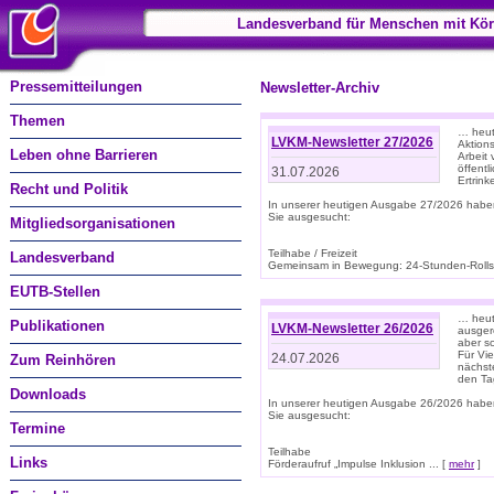
Landesverband für Menschen mit Kör
Pressemitteilungen
Newsletter-Archiv
Themen
… heut
LVKM-Newsletter 27/2026
Aktions
Leben ohne Barrieren
Arbeit
öffentl
31.07.2026
Ertrin
Recht und Politik
In unserer heutigen Ausgabe 27/2026 habe
Sie ausgesucht:
Mitgliedsorganisationen
Teilhabe / Freizeit
Landesverband
Gemeinsam in Bewegung: 24-Stunden-Rollstu
EUTB-Stellen
… heut
Publikationen
LVKM-Newsletter 26/2026
ausgere
aber s
Für Vi
24.07.2026
Zum Reinhören
nächst
den T
Downloads
In unserer heutigen Ausgabe 26/2026 habe
Sie ausgesucht:
Termine
Teilhabe
Links
Förderaufruf „Impulse Inklusion ... [
mehr
]