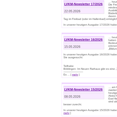
… heut
LVKM-Newsletter 17/2026
Die Fr
mindes
Ausbild
22.05.2026
Bäderbe
davon.
Tag im Freibad (oder im Hallenbad) ermöglic
In unserer heutigen Ausgabe 17/2026 haben
… heute
LVKM-Newsletter 16/2026
haben 
Bedeut
erinner
15.05.2026
„Bildun
In unserer heutigen Ausgabe 16/2026 habe
Sie ausgesucht:
Teilhabe
Böblingen: Im Neuen Rathaus gibt es eine „Toi
-------------------------
Es ... [
mehr
]
… am h
LVKM-Newsletter 15/2026
zweite
heutige
Abdul R
08.05.2026
Esel f
sind a
besser zurecht.
In unserer heutigen Ausgabe 15/2026 haben
mehr
]