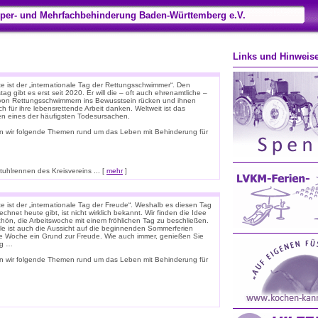
per- und Mehrfachbehinderung Baden-Württemberg e.V.
Links und Hinweis
e ist der „internationale Tag der Rettungsschwimmer“. Den
tag gibt es erst seit 2020. Er will die – oft auch ehrenamtliche –
 von Rettungsschwimmern ins Bewusstsein rücken und ihnen
ich für ihre lebensrettende Arbeit danken. Weltweit ist das
ken eines der häufigsten Todesursachen.
n wir folgende Themen rund um das Leben mit Behinderung für
hlrennen des Kreisvereins ... [
mehr
]
e ist der „internationale Tag der Freude“. Weshalb es diesen Tag
chnet heute gibt, ist nicht wirklich bekannt. Wir finden die Idee
chön, die Arbeitswoche mit einem fröhlichen Tag zu beschließen.
ele ist auch die Aussicht auf die beginnenden Sommerferien
e Woche ein Grund zur Freude. Wie auch immer, genießen Sie
ag …
n wir folgende Themen rund um das Leben mit Behinderung für