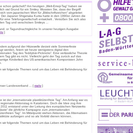
e schon gelächelt? Am heutigen „Welt-Emoji-Tag“ haben sie
lich viel Grund für ein Smiley. Wussten Sie, dass der Begriff
 sich vom japanischen Wort für „Bildschriftzeichen“ abgeleitet
 Der Japaner Shigetaka Kurita hatte in den 1990er Jahren die
für eine Telefongesellschaft entwickelt . Versüßen Sie sich also
den Tag und verschicken Smileys ...
nnland. or Tagundnachtgleiche In unserer heutigen Ausgabe
hr
]
dem aufgrund der Hitzewelle derzeit viele Sommerfeste
t werden, feiern wir heute wenigstens digital den
ationalen Tag des Teddybär-Picknicks“. Eine verlässliche Theorie
em Tag gibt es nicht. Vielleicht geht der Tag zurück auf das
namige Kinderlied des US-amerikanischen Komponisten John
n.
n wir folgende Themen rund um das Leben mit Behinderung für
ser Landesverband ... [
mehr
]
 ist der „internationale plastiktütenfreie Tag“. Am Anfang war es
 regionaler Aktionstag in Katalonien. Doch die Idee zog ihre
. 2011 entstand unter der Leitung des europäischen Netzwerks
Waste“ die jährliche Kampagne zum „internationalen
tütenfreien Tag“. Im Mittelpunkt stehen Aktionen, die Alternativen
stiktüte aufzeigen und so als Vorbild dienen können.
n wir folgende Themen rund um das Leben mit Behinderung für