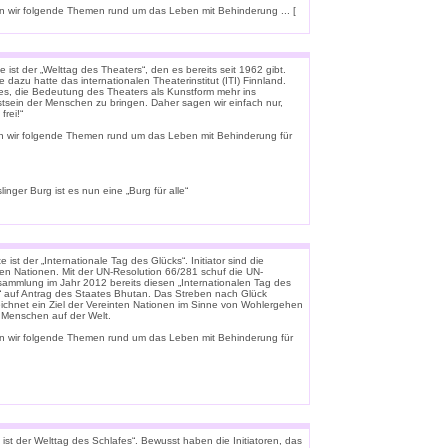
 wir folgende Themen rund um das Leben mit Behinderung ... [
 ist der „Welttag des Theaters“, den es bereits seit 1962 gibt.
e dazu hatte das internationalen Theaterinstitut (ITI) Finnland.
t es, die Bedeutung des Theaters als Kunstform mehr ins
tsein der Menschen zu bringen. Daher sagen wir einfach nur,
frei!“
n wir folgende Themen rund um das Leben mit Behinderung für
linger Burg ist es nun eine „Burg für alle“
 ist der „Internationale Tag des Glücks“. Initiator sind die
ten Nationen. Mit der UN-Resolution 66/281 schuf die UN-
rsammlung im Jahr 2012 bereits diesen „Internationalen Tag des
“ auf Antrag des Staates Bhutan. Das Streben nach Glück
ichnet ein Ziel der Vereinten Nationen im Sinne von Wohlergehen
e Menschen auf der Welt.
n wir folgende Themen rund um das Leben mit Behinderung für
ist der Welttag des Schlafes“. Bewusst haben die Initiatoren, das