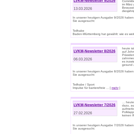
LVKM-Newsletter 9/2026
Committe
im März 
Bewussts
13.03.2026
diesjähr
In unserer heutigen Ausgabe 9/2026 haben
Sie ausgesucht:
Teilhabe
Baden-Württemberg hat gewählt: wie es weite
heute is
LVKM-Newsletter 8/2026
auf Joh
Präsiden
zahnmedi
06.03.2026
es inzwi
gesund z
In unserer heutigen Ausgabe 8/2026 haben
Sie ausgesucht:
Teilhabe / Sport
Impulse für barrierefreie ... [
mehr
]
… heute 
LVKM-Newsletter 7/2026
dazu, au
aufmerks
Polklapp
27.02.2026
keinen W
In unserer heutigen Ausgabe 7/2026 haben
Sie ausgesucht: