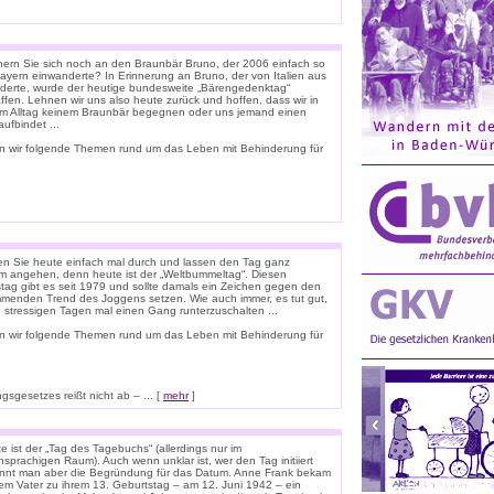
nern Sie sich noch an den Braunbär Bruno, der 2006 einfach so
ayern einwanderte? In Erinnerung an Bruno, der von Italien aus
derte, wurde der heutige bundesweite „Bärengedenktag“
ffen. Lehnen wir uns also heute zurück und hoffen, dass wir in
m Alltag keinem Braunbär begegnen oder uns jemand einen
ufbindet ...
n wir folgende Themen rund um das Leben mit Behinderung für
n Sie heute einfach mal durch und lassen den Tag ganz
m angehen, denn heute ist der „Weltbummeltag“. Diesen
stag gibt es seit 1979 und sollte damals ein Zeichen gegen den
menden Trend des Joggens setzen. Wie auch immer, es tut gut,
n stressigen Tagen mal einen Gang runterzuschalten ...
n wir folgende Themen rund um das Leben mit Behinderung für
sgesetzes reißt nicht ab – ... [
mehr
]
 ist der „Tag des Tagebuchs“ (allerdings nur im
sprachigen Raum). Auch wenn unklar ist, wer den Tag initiiert
ennt man aber die Begründung für das Datum. Anne Frank bekam
rem Vater zu ihrem 13. Geburtstag – am 12. Juni 1942 – ein