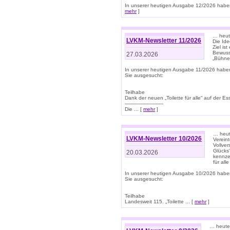
In unserer heutigen Ausgabe 12/2026 haben
mehr
]
… heute
LVKM-Newsletter 11/2026
Die Ide
Ziel is
Bewuss
27.03.2026
„Bühne 
In unserer heutigen Ausgabe 11/2026 habe
Sie ausgesucht:
Teilhabe
Dank der neuen „Toilette für alle“ auf der Ess
-------------------------
Die ... [
mehr
]
… heute
LVKM-Newsletter 10/2026
Verein
Vollve
Glücks
20.03.2026
kennze
für all
In unserer heutigen Ausgabe 10/2026 habe
Sie ausgesucht:
Teilhabe
Landesweit 115. „Toilette ... [
mehr
]
… heute 