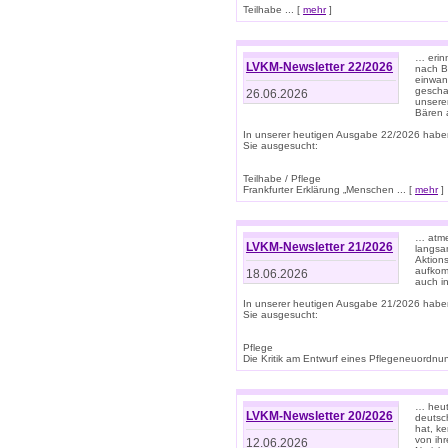
Teilhabe ... [
mehr
]
… erin
LVKM-Newsletter 22/2026
nach B
einwan
gescha
26.06.2026
unsere
Bären a
In unserer heutigen Ausgabe 22/2026 habe
Sie ausgesucht:
Teilhabe / Pflege
Frankfurter Erklärung „Menschen ... [
mehr
]
… atme
LVKM-Newsletter 21/2026
langsa
Aktion
aufkom
18.06.2026
auch i
In unserer heutigen Ausgabe 21/2026 habe
Sie ausgesucht:
Pflege
Die Kritik am Entwurf eines Pflegeneuordnung
… heute
LVKM-Newsletter 20/2026
deutsch
hat, k
von ih
12.06.2026