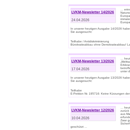
… erin
LVKM-Newsletter 14/2026
Natursc
Europa
immate
24.04.2026
Europa
In unserer heutigen Ausgabe 14/2026 habe
Sie ausgesucht:
Teilhabe / Antidiskriminierung
Bürokratieabbau ohne Demokratieabbau! Land
… heut
LVKM-Newsletter 13/2026
„Weltta
Erbkran
betroff
17.04.2026
unter d
In unserer heutigen Ausgabe 13/2026 habe
Sie ausgesucht:
Teilhabe
E-Petition Nr. 195716: Keine Kürzungen der E
… heute
LVKM-Newsletter 12/2026
zurück
aus Ma
erfund
10.04.2026
Zwar ga
Sicher
geschützt ...