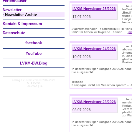
Ferienhäuser
… heut
LVKM-Newsletter 25/2026
Newsletter
hoffent
„Emoji“
· Newsletter-Archiv
wurde?
17.07.2026
Emojis 
heute 
Kontakt & Impressum
„Fachternationalen Theaterinstitut (ITI) Fi
25/2026 haben wir folgende Themen ... [
me
Datenschutz
facebook
… nach
LVKM-Newsletter 24/2026
abgesag
„intern
You
Tube
zu dies
10.07.2026
gleich
Brattio
LVKM-BW.Blog
In unserer heutigen Ausgabe 24/2026 habe
Sie ausgesucht:
coding + custom cms © 2002-2026
Teilhabe
AD1 media
Kampagne „nicht am Menschen sparen“ – Un
· 2622645 | 14
… heute
LVKM-Newsletter 23/2026
nur ein
Kreise
„Zero 
03.07.2026
plastik
zur Pla
In unserer heutigen Ausgabe 23/2026 habe
Sie ausgesucht: