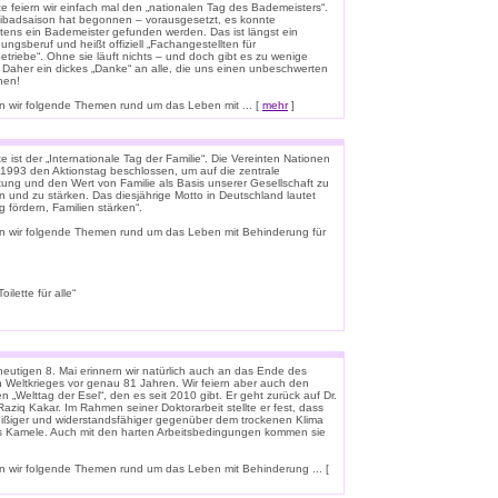
e feiern wir einfach mal den „nationalen Tag des Bademeisters“.
eibadsaison hat begonnen – vorausgesetzt, es konnte
tens ein Bademeister gefunden werden. Das ist längst ein
ungsberuf und heißt offiziell „Fachangestellten für
triebe“. Ohne sie läuft nichts – und doch gibt es zu wenige
 Daher ein dickes „Danke“ an alle, die uns einen unbeschwerten
hen!
 wir folgende Themen rund um das Leben mit ... [
mehr
]
 ist der „Internationale Tag der Familie“. Die Vereinten Nationen
1993 den Aktionstag beschlossen, um auf die zentrale
ung und den Wert von Familie als Basis unserer Gesellschaft zu
n und zu stärken. Das diesjährige Motto in Deutschland lautet
g fördern, Familien stärken“.
n wir folgende Themen rund um das Leben mit Behinderung für
lette für alle“
eutigen 8. Mai erinnern wir natürlich auch an das Ende des
n Weltkrieges vor genau 81 Jahren. Wir feiern aber auch den
n „Welttag der Esel“, den es seit 2010 gibt. Er geht zurück auf Dr.
aziq Kakar. Im Rahmen seiner Doktorarbeit stellte er fest, dass
leißiger und widerstandsfähiger gegenüber dem trockenen Klima
ls Kamele. Auch mit den harten Arbeitsbedingungen kommen sie
 wir folgende Themen rund um das Leben mit Behinderung ... [