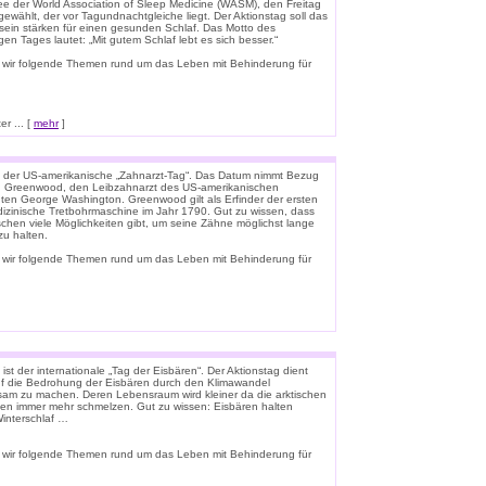
e der World Association of Sleep Medicine (WASM), den Freitag
gewählt, der vor Tagundnachtgleiche liegt. Der Aktionstag soll das
ein stärken für einen gesunden Schlaf. Das Motto des
igen Tages lautet: „Mit gutem Schlaf lebt es sich besser.“
 wir folgende Themen rund um das Leben mit Behinderung für
r ... [
mehr
]
t der US-amerikanische „Zahnarzt-Tag“. Das Datum nimmt Bezug
n Greenwood, den Leibzahnarzt des US-amerikanischen
ten George Washington. Greenwood gilt als Erfinder der ersten
zinische Tretbohrmaschine im Jahr 1790. Gut zu wissen, dass
schen viele Möglichkeiten gibt, um seine Zähne möglichst lange
u halten.
 wir folgende Themen rund um das Leben mit Behinderung für
ist der internationale „Tag der Eisbären“. Der Aktionstag dient
f die Bedrohung der Eisbären durch den Klimawandel
am zu machen. Deren Lebensraum wird kleiner da die arktischen
en immer mehr schmelzen. Gut zu wissen: Eisbären halten
interschlaf …
 wir folgende Themen rund um das Leben mit Behinderung für