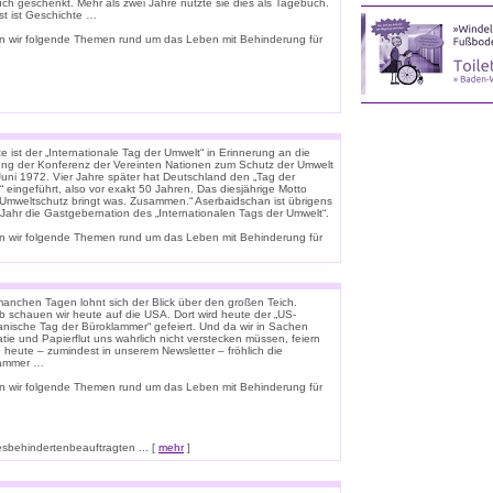
uch geschenkt. Mehr als zwei Jahre nutzte sie dies als Tagebuch.
st ist Geschichte …
n wir folgende Themen rund um das Leben mit Behinderung für
 ist der „Internationale Tag der Umwelt“ in Erinnerung an die
ung der Konferenz der Vereinten Nationen zum Schutz der Umwelt
Juni 1972. Vier Jahre später hat Deutschland den „Tag der
 eingeführt, also vor exakt 50 Jahren. Das diesjährige Motto
 „Umweltschutz bringt was. Zusammen.“ Aserbaidschan ist übrigens
 Jahr die Gastgebernation des „Internationalen Tags der Umwelt“.
n wir folgende Themen rund um das Leben mit Behinderung für
anchen Tagen lohnt sich der Blick über den großen Teich.
b schauen wir heute auf die USA. Dort wird heute der „US-
anische Tag der Büroklammer“ gefeiert. Und da wir in Sachen
tie und Papierflut uns wahrlich nicht verstecken müssen, feiern
o heute – zumindest in unserem Newsletter – fröhlich die
lammer …
n wir folgende Themen rund um das Leben mit Behinderung für
esbehindertenbeauftragten ... [
mehr
]