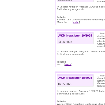
unterwe
In unserer heutigen Ausgabe 20/2025 habe
Behinderung ausgesucht:
Teilhabe
Bundes- und Landesbehindertenbeauftragte:
Menschen ... [
mehr
]
… heute
LVKM-Newsletter 19/2025
der Sau
Schild
allerd
23.05.2025
Organi
um auf
In unserer heutigen Ausgabe 19/2025 habe
Behinderung ausgesucht:
Teilhabe
Wo ... [
mehr
]
… heut
LVKM-Newsletter 18/2025
der au
Nation
Gemeins
16.05.2025
Solidar
In unserer heutigen Ausgabe 18/2025 habe
Behinderung ausgesucht:
Teilhabe
Weil der Stadt (Landkreis Böblingen): „Toilette