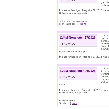
08.08.2025
ganz n
mehr A
In unserer heutigen Ausgabe 28/2025 habe
Behinderung ausgesucht:
Teilhabe / Krisenvorsorge
lvkm-Ratgeber ... [
mehr
]
… heut
LVKM-Newsletter 27/2025
uns zu
deren „
landwi
31.07.2025
dazu. E
bewusst
Das ist Entspannung pur …
In unserer heutigen Ausgabe 27/2025 haben
… heute
LVKM-Newsletter 26/2025
Aktion
Verein
gescha
25.07.2025
Kinder
Daher s
leisten.
In unserer heutigen Ausgabe 26/2025 habe
Behinderung ausgesucht:
Barrierefreiheit
Studie ... [
mehr
]