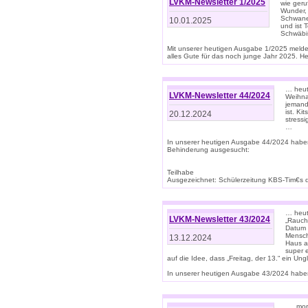
LVKM-Newsletter 1/2025
wie geru
Wunder, 
Schwanen
10.01.2025
und ist 
Schwäbi
Mit unserer heutigen Ausgabe 1/2025 meld
alles Gute für das noch junge Jahr 2025. H
… heute
LVKM-Newsletter 44/2024
Weihna
jemand
ist. K
20.12.2024
stress
…
In unserer heutigen Ausgabe 44/2024 habe
Behinderung ausgesucht:
Teilhabe
Ausgezeichnet: Schülerzeitung KBS-Tim€s de
… heute
LVKM-Newsletter 43/2024
„Rauch
Datum 
Mensch
13.12.2024
Haus au
super 
auf die Idee, dass „Freitag, der 13.“ ein Un
In unserer heutigen Ausgabe 43/2024 haben 
… „mor