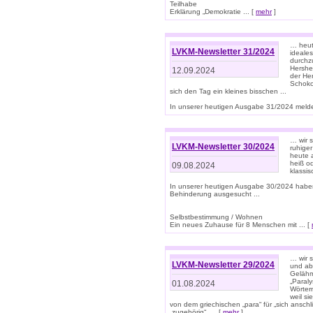
Teilhabe
Erklärung „Demokratie ... [
mehr
]
… heute
LVKM-Newsletter 31/2024
ideale
durchzu
Hershe
12.09.2024
der He
Schoko
sich den Tag ein kleines bisschen ...
In unserer heutigen Ausgabe 31/2024 melde
… wir 
LVKM-Newsletter 30/2024
ruhige
heute 
heiß od
09.08.2024
klassi
In unserer heutigen Ausgabe 30/2024 habe
Behinderung ausgesucht ...
Selbstbestimmung / Wohnen
Ein neues Zuhause für 8 Menschen mit ... [
… wir s
LVKM-Newsletter 29/2024
und ab 
Gelähm
„Paral
01.08.2024
Wörtern
weil si
von dem griechischen „para“ für „sich anschl
„zugehörig“, ... [
mehr
]