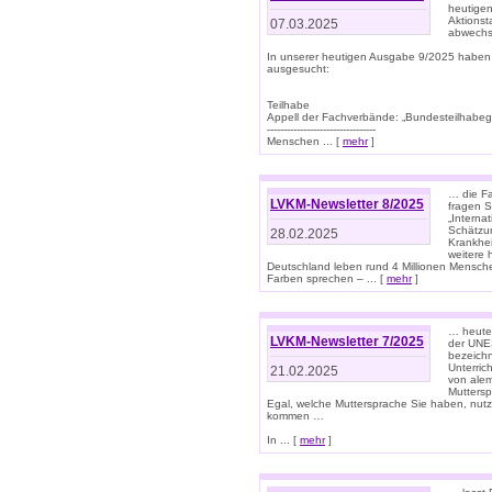
heutigen
Aktionst
07.03.2025
abwechs
In unserer heutigen Ausgabe 9/2025 haben
ausgesucht:
Teilhabe
Appell der Fachverbände: „Bundesteilhabeg
---------------------------------
Menschen ... [
mehr
]
… die Fa
LVKM-Newsletter 8/2025
fragen S
„Interna
Schätzun
28.02.2025
Krankhei
weitere 
Deutschland leben rund 4 Millionen Mensche
Farben sprechen – ... [
mehr
]
… heute 
LVKM-Newsletter 7/2025
der UNE
bezeichn
Unterric
21.02.2025
von alem
Muttersp
Egal, welche Muttersprache Sie haben, nutz
kommen …
In ... [
mehr
]