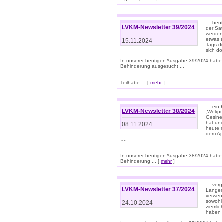
… heut
LVKM-Newsletter 39/2024
der Sa
werden
etwas 
15.11.2024
Tags de
sich d
In unserer heutigen Ausgabe 39/2024 habe
Behinderung ausgesucht ...
Teilhabe ... [
mehr
]
… ein 
LVKM-Newsletter 38/2024
„Weltpu
Gesine
hat und
08.11.2024
heute 
dem App
….
In unserer heutigen Ausgabe 38/2024 habe
Behinderung ... [
mehr
]
… verg
LVKM-Newsletter 37/2024
Langens
verwen
sowohl
24.10.2024
ziemlic
haben