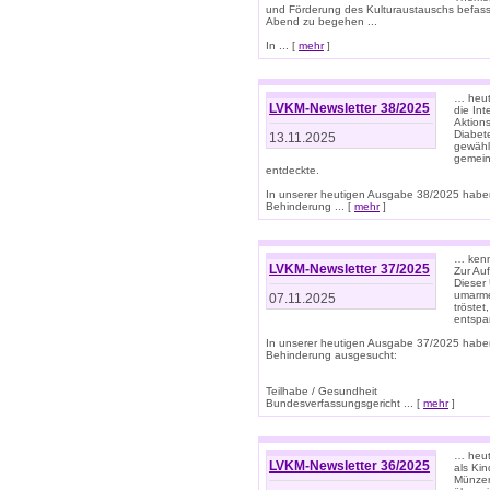
und Förderung des Kulturaustauschs befasse
Abend zu begehen ...
In ... [
mehr
]
… heut
LVKM-Newsletter 38/2025
die In
Aktions
Diabet
13.11.2025
gewählt
gemein
entdeckte.
In unserer heutigen Ausgabe 38/2025 habe
Behinderung ... [
mehr
]
… kenne
LVKM-Newsletter 37/2025
Zur Au
Dieser 
umarme
07.11.2025
tröste
entspa
In unserer heutigen Ausgabe 37/2025 habe
Behinderung ausgesucht:
Teilhabe / Gesundheit
Bundesverfassungsgericht ... [
mehr
]
… heute
LVKM-Newsletter 36/2025
als Kin
Münzen