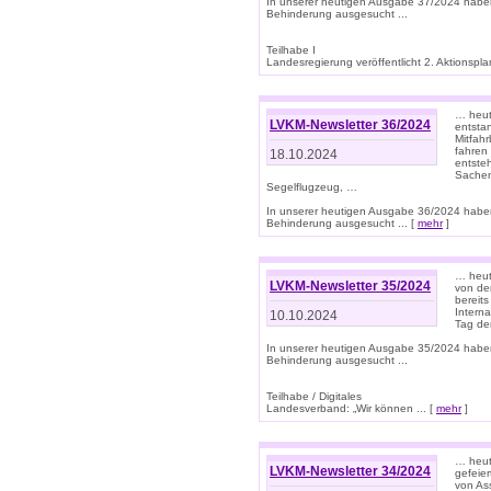
In unserer heutigen Ausgabe 37/2024 habe
Behinderung ausgesucht ...
Teilhabe I
Landesregierung veröffentlicht 2. Aktionsplan
… heute
LVKM-Newsletter 36/2024
entsta
Mitfah
fahren
18.10.2024
entste
Sachen
Segelflugzeug, …
In unserer heutigen Ausgabe 36/2024 habe
Behinderung ausgesucht ... [
mehr
]
… heute
LVKM-Newsletter 35/2024
von den
bereits
Interna
10.10.2024
Tag de
In unserer heutigen Ausgabe 35/2024 habe
Behinderung ausgesucht ...
Teilhabe / Digitales
Landesverband: „Wir können ... [
mehr
]
… heut
LVKM-Newsletter 34/2024
gefeier
von Ass