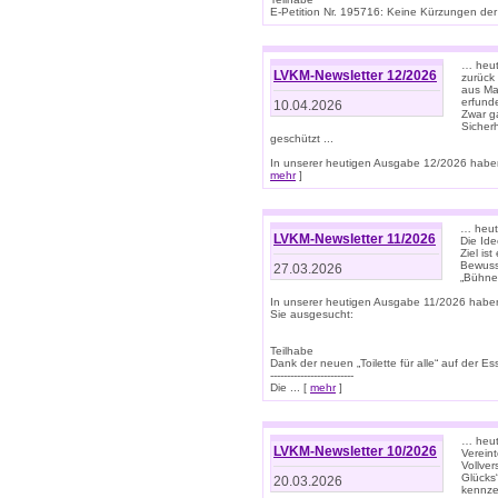
E-Petition Nr. 195716: Keine Kürzungen der E
… heute
LVKM-Newsletter 12/2026
zurück
aus Ma
erfund
10.04.2026
Zwar ga
Sicher
geschützt ...
In unserer heutigen Ausgabe 12/2026 haben
mehr
]
… heute
LVKM-Newsletter 11/2026
Die Ide
Ziel is
Bewuss
27.03.2026
„Bühne 
In unserer heutigen Ausgabe 11/2026 habe
Sie ausgesucht:
Teilhabe
Dank der neuen „Toilette für alle“ auf der Ess
-------------------------
Die ... [
mehr
]
… heute
LVKM-Newsletter 10/2026
Verein
Vollve
Glücks
20.03.2026
kennze