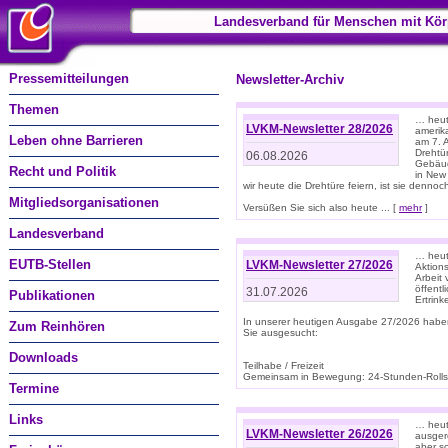
Landesverband für Menschen mit Kör
Pressemitteilungen
Newsletter-Archiv
Themen
… heute
LVKM-Newsletter 28/2026
amerik
Leben ohne Barrieren
am 7. 
Drehtür
06.08.2026
Gebäud
Recht und Politik
in New
wir heute die Drehtüre feiern, ist sie dennoch
Mitgliedsorganisationen
Versüßen Sie sich also heute ... [
mehr
]
Landesverband
… heut
EUTB-Stellen
LVKM-Newsletter 27/2026
Aktions
Arbeit
öffentl
31.07.2026
Publikationen
Ertrin
In unserer heutigen Ausgabe 27/2026 habe
Zum Reinhören
Sie ausgesucht:
Downloads
Teilhabe / Freizeit
Gemeinsam in Bewegung: 24-Stunden-Rollstu
Termine
Links
… heut
LVKM-Newsletter 26/2026
ausgere
aber s