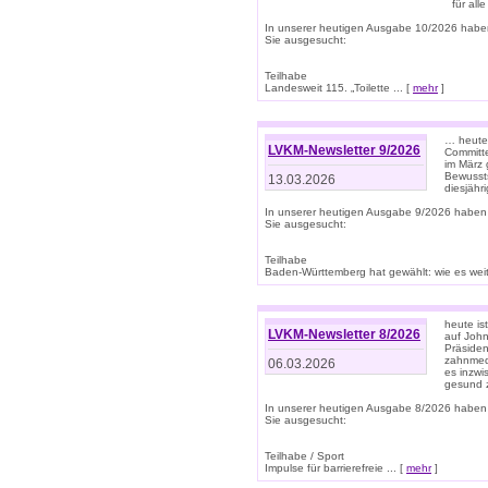
für all
In unserer heutigen Ausgabe 10/2026 habe
Sie ausgesucht:
Teilhabe
Landesweit 115. „Toilette ... [
mehr
]
… heute 
LVKM-Newsletter 9/2026
Committe
im März 
Bewussts
13.03.2026
diesjähr
In unserer heutigen Ausgabe 9/2026 haben
Sie ausgesucht:
Teilhabe
Baden-Württemberg hat gewählt: wie es weite
heute is
LVKM-Newsletter 8/2026
auf Joh
Präsiden
zahnmedi
06.03.2026
es inzwi
gesund z
In unserer heutigen Ausgabe 8/2026 haben
Sie ausgesucht:
Teilhabe / Sport
Impulse für barrierefreie ... [
mehr
]