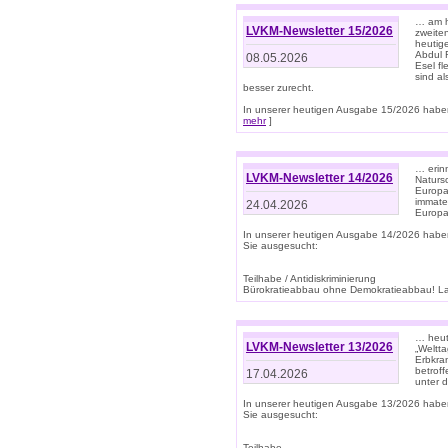
… am h
LVKM-Newsletter 15/2026
zweite
heutige
Abdul R
08.05.2026
Esel f
sind a
besser zurecht.
In unserer heutigen Ausgabe 15/2026 haben
mehr
]
… erin
LVKM-Newsletter 14/2026
Natursc
Europa
immate
24.04.2026
Europa
In unserer heutigen Ausgabe 14/2026 habe
Sie ausgesucht:
Teilhabe / Antidiskriminierung
Bürokratieabbau ohne Demokratieabbau! Land
… heut
LVKM-Newsletter 13/2026
„Weltta
Erbkran
betroff
17.04.2026
unter d
In unserer heutigen Ausgabe 13/2026 habe
Sie ausgesucht:
Teilhabe