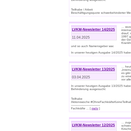
Teilhabe / Arbeit
Beschäftigungsquote schwerbehinderter Mens
… wuss
LVKM-Newsletter 14/2025
intern
drauf, 
1997 gi
11.04.2025
der Geb
Krankhe
und so auch Namensgeber war.
In unserer heutigen Ausgabe 14/2025 haben
… heut
LVKM-Newsletter 13/2025
„Intern
es gibt
zu eine
03.04.2025
vor all
In unserer heutigen Ausgabe 13/2025 habe
Behinderung ausgesucht:
Teilhabe
Aktionswoche #OhneFachkräfteKeineTeilh
---------------------------------
Fachkräfte ... [
mehr
]
… zuge
LVKM-Newsletter 12/2025
schwer
Kirscht