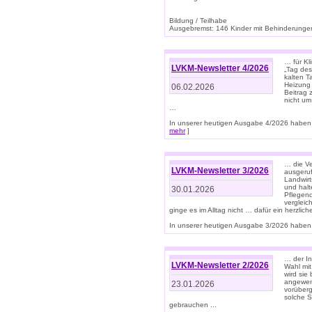
Bildung / Teilhabe
Ausgebremst: 146 Kinder mit Behinderungen
… für Kl
LVKM-Newsletter 4/2026
„Tag des
kalten T
Heizung 
06.02.2026
Beitrag 
nicht um
…
In unserer heutigen Ausgabe 4/2026 haben 
mehr
]
… die Ve
LVKM-Newsletter 3/2026
ausgeruf
Landwirt
und halt
30.01.2026
Pflegend
vergleic
ginge es im Alltag nicht … dafür ein herzlich
In unserer heutigen Ausgabe 3/2026 haben 
… der In
LVKM-Newsletter 2/2026
Wahl mit
wird si
angewend
23.01.2026
vorüberg
solche S
gebrauchen ...