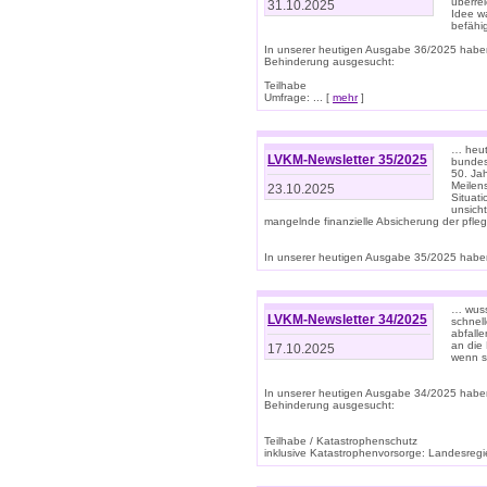
überre
31.10.2025
Idee w
befähi
In unserer heutigen Ausgabe 36/2025 habe
Behinderung ausgesucht:
Teilhabe
Umfrage: ... [
mehr
]
… heute
LVKM-Newsletter 35/2025
bundesw
50. Jah
Meilen
23.10.2025
Situati
unsicht
mangelnde finanzielle Absicherung der pfleg
In unserer heutigen Ausgabe 35/2025 haben
… wuss
LVKM-Newsletter 34/2025
schnel
abfalle
an die 
17.10.2025
wenn s
In unserer heutigen Ausgabe 34/2025 habe
Behinderung ausgesucht:
Teilhabe / Katastrophenschutz
inklusive Katastrophenvorsorge: Landesregie