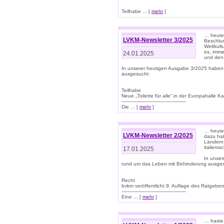
Teilhabe ... [
mehr
]
… heute 
LVKM-Newsletter 3/2025
Beschlu
Weltkult
es, imme
24.01.2025
und den 
In unserer heutigen Ausgabe 3/2025 haben
ausgesucht:
Teilhabe
Neue „Toilette für alle“ in der Europahalle Ka
-------------------------------------------
Die ... [
mehr
]
… heute 
LVKM-Newsletter 2/2025
dazu hat
Ländern 
italieni
17.01.2025
In unse
rund um das Leben mit Behinderung ausges
Recht
bvkm veröffentlicht 9. Auflage des Ratgeb
-------------------------------------------
Eine ... [
mehr
]
… haste 