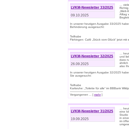
… viel
LVKM-Newsletter 33/2025
Richti
„Welt-
Alltag
09.10.2025
Beglei
In unserer heutigen Ausgabe 33/2025 habe
Behinderung ausgesucht:
Teilhabe
Flehingen: Café „Stück vom Glück“ jetzt mit ein
… heut
LVKM-Newsletter 32/2025
und lie
dass n
ährlich
26.09.2025
also Ih
In unserer heutigen Ausgabe 32/2025 habe
Sie ausgesucht:
Teilhabe
Karlsruhe: „Toilette für alle“ im BBBank Wildp
--------------------------------------
Vergangenen ... [
mehr
]
… heute
LVKM-Newsletter 31/2025
eine I
Studio
in ein
19.09.2025
im öff
umgew