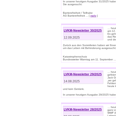
In unserer heutigen Ausgabe 31/2025 habe
Sie ausgesucht:
Barrierefreiheit / Teilhabe
AG Barrierefreiheit ... [
mehr
]
… heut
LVKM-Newsletter 30/2025
am 12.
Es geh
das Rec
12.09.2025
und de
Zurück aus den Sommferien haben wir Ihne
um das Leben mit Behinderung ausgesucht
Katastrophenschutz
Bundesweiter Warntag am 11. September ...
… heute
LVKM-Newsletter 29/2025
gefeie
Jack Gi
„wo ge
14.08.2025
Fehler
heute 
und kein Getränk.
In unserer heutigen Ausgabe 29/2025 haben
… heute
LVKM-Newsletter 28/2025
ganz e
WWF (W
Lebens