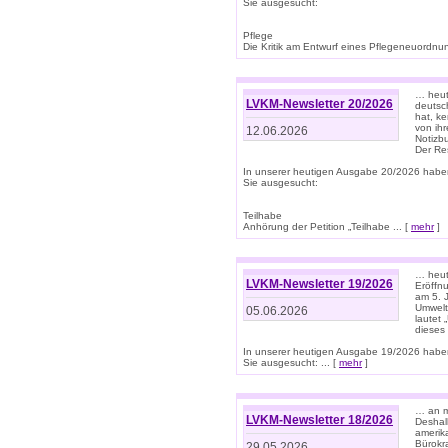
Sie ausgesucht:
Pflege
Die Kritik am Entwurf eines Pflegeneuordnung
… heute
LVKM-Newsletter 20/2026
deutsch
hat, k
von ih
12.06.2026
Notizb
Der Re
In unserer heutigen Ausgabe 20/2026 habe
Sie ausgesucht:
Teilhabe
Anhörung der Petition „Teilhabe ... [
mehr
]
… heute
LVKM-Newsletter 19/2026
Eröffn
am 5. 
Umwelt“
05.06.2026
lautet
dieses
In unserer heutigen Ausgabe 19/2026 habe
Sie ausgesucht: ... [
mehr
]
… an m
LVKM-Newsletter 18/2026
Deshal
amerik
Bürokra
29.05.2026