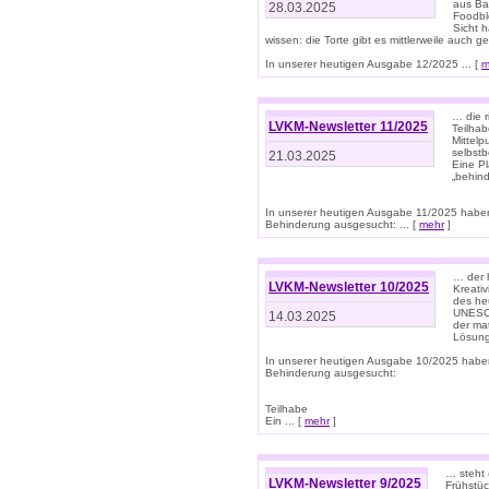
aus Ba
28.03.2025
Foodbl
Sicht h
wissen: die Torte gibt es mittlerweile auch g
In unserer heutigen Ausgabe 12/2025 ... [
m
… die r
LVKM-Newsletter 11/2025
Teilha
Mittelp
selbstb
21.03.2025
Eine Pl
„behind
In unserer heutigen Ausgabe 11/2025 habe
Behinderung ausgesucht: ... [
mehr
]
… der 
LVKM-Newsletter 10/2025
Kreati
des heu
UNESCO 
14.03.2025
der ma
Lösung
In unserer heutigen Ausgabe 10/2025 habe
Behinderung ausgesucht:
Teilhabe
Ein ... [
mehr
]
… steht 
LVKM-Newsletter 9/2025
Frühstüc