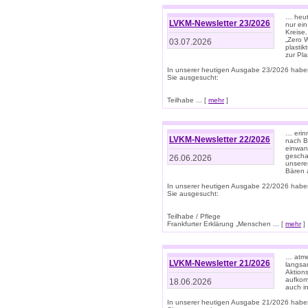
… heute
LVKM-Newsletter 23/2026
nur ein
Kreise
„Zero 
03.07.2026
plastik
zur Pla
In unserer heutigen Ausgabe 23/2026 habe
Sie ausgesucht:
Teilhabe ... [
mehr
]
… erin
LVKM-Newsletter 22/2026
nach B
einwan
gescha
26.06.2026
unsere
Bären a
In unserer heutigen Ausgabe 22/2026 habe
Sie ausgesucht:
Teilhabe / Pflege
Frankfurter Erklärung „Menschen ... [
mehr
]
… atme
LVKM-Newsletter 21/2026
langsa
Aktion
aufkom
18.06.2026
auch i
In unserer heutigen Ausgabe 21/2026 habe