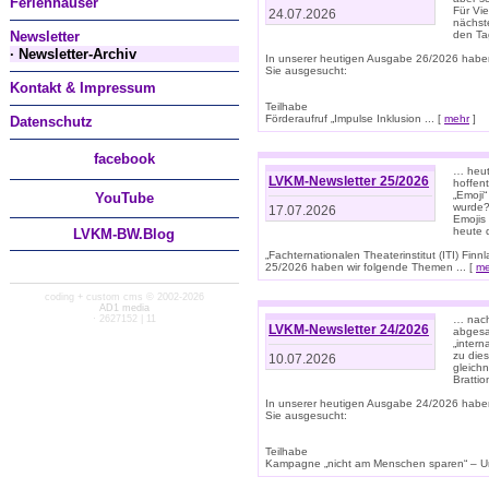
Ferienhäuser
Für Vi
24.07.2026
nächst
Newsletter
den T
· Newsletter-Archiv
In unserer heutigen Ausgabe 26/2026 habe
Sie ausgesucht:
Kontakt & Impressum
Teilhabe
Förderaufruf „Impulse Inklusion ... [
mehr
]
Datenschutz
facebook
… heut
LVKM-Newsletter 25/2026
hoffent
„Emoji“
You
Tube
wurde?
17.07.2026
Emojis 
heute 
LVKM-BW.Blog
„Fachternationalen Theaterinstitut (ITI) Fi
25/2026 haben wir folgende Themen ... [
me
coding + custom cms © 2002-2026
AD1 media
· 2627152 | 11
… nach
LVKM-Newsletter 24/2026
abgesag
„intern
zu dies
10.07.2026
gleich
Brattio
In unserer heutigen Ausgabe 24/2026 habe
Sie ausgesucht:
Teilhabe
Kampagne „nicht am Menschen sparen“ – Un