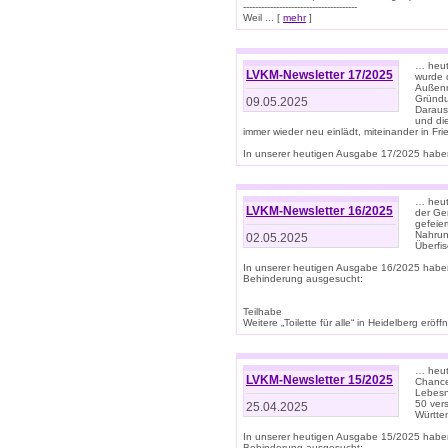
--------------------------------------
Weil ... [
mehr
]
… heut
LVKM-Newsletter 17/2025
wurde 
Außenm
Gründu
09.05.2025
Daraus
und di
immer wieder neu einlädt, miteinander in Fri
In unserer heutigen Ausgabe 17/2025 haben 
… heute
LVKM-Newsletter 16/2025
der Ge
gefeie
Nahrun
02.05.2025
Überfi
In unserer heutigen Ausgabe 16/2025 habe
Behinderung ausgesucht:
Teilhabe
Weitere „Toilette für alle“ in Heidelberg erö
… heute
LVKM-Newsletter 15/2025
Chance
Lebesn
50 ver
25.04.2025
Württem
In unserer heutigen Ausgabe 15/2025 habe
Behinderung ausgesucht: