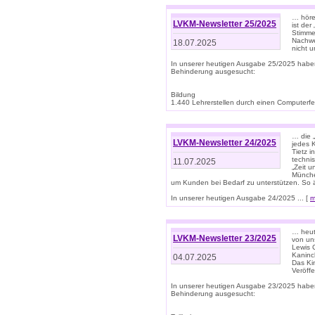
… höre
LVKM-Newsletter 25/2025
ist der
Stimme
Nachwe
18.07.2025
nicht 
In unserer heutigen Ausgabe 25/2025 habe
Behinderung ausgesucht:
Bildung
1.440 Lehrerstellen durch einen Computerfeh
… die 
LVKM-Newsletter 24/2025
jedes 
Tietz i
techni
11.07.2025
„Zeit 
Münche
um Kunden bei Bedarf zu unterstützen. So 
In unserer heutigen Ausgabe 24/2025 ... [
m
… heute
LVKM-Newsletter 23/2025
von uns
Lewis C
Kaninc
04.07.2025
Das Kin
Veröff
In unserer heutigen Ausgabe 23/2025 habe
Behinderung ausgesucht: