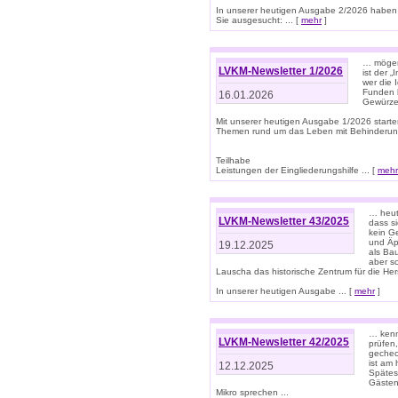
In unserer heutigen Ausgabe 2/2026 haben
Sie ausgesucht: ... [
mehr
]
… mögen 
LVKM-Newsletter 1/2026
ist der 
wer die 
Funden b
16.01.2026
Gewürze 
Mit unserer heutigen Ausgabe 1/2026 starte
Themen rund um das Leben mit Behinderun
Teilhabe
Leistungen der Eingliederungshilfe ... [
mehr
… heut
LVKM-Newsletter 43/2025
dass s
kein G
und Äp
19.12.2025
als Bau
aber sc
Lauscha das historische Zentrum für die He
In unserer heutigen Ausgabe ... [
mehr
]
… kenn
LVKM-Newsletter 42/2025
prüfen
gechec
ist am
12.12.2025
Spätest
Gästen 
Mikro sprechen ...