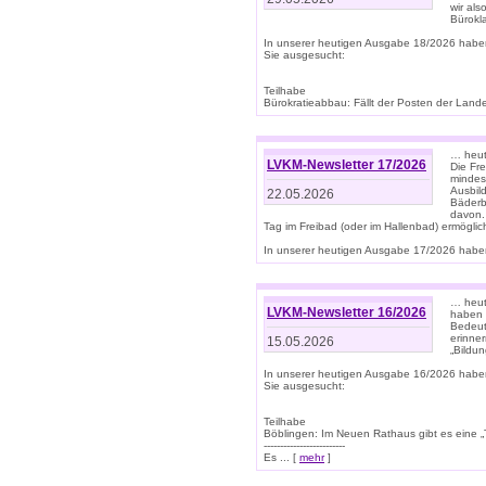
wir als
Bürok
In unserer heutigen Ausgabe 18/2026 habe
Sie ausgesucht:
Teilhabe
Bürokratieabbau: Fällt der Posten der Land
… heut
LVKM-Newsletter 17/2026
Die Fr
mindes
Ausbild
22.05.2026
Bäderbe
davon.
Tag im Freibad (oder im Hallenbad) ermöglic
In unserer heutigen Ausgabe 17/2026 haben
… heute
LVKM-Newsletter 16/2026
haben 
Bedeut
erinner
15.05.2026
„Bildun
In unserer heutigen Ausgabe 16/2026 habe
Sie ausgesucht:
Teilhabe
Böblingen: Im Neuen Rathaus gibt es eine „Toi
-------------------------
Es ... [
mehr
]