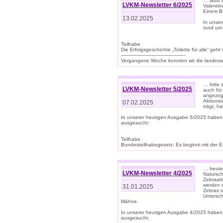
… lasst 
LVKM-Newsletter 6/2025
Valentin
Einem B
13.02.2025
In unse
rund um
Teilhabe
Die Erfolgsgeschichte „Toilette für alle“ geht
-------------------------------------------
Vergangene Woche konnten wir die landeswe
… bitte 
LVKM-Newsletter 5/2025
auch für
angezoge
Aktionst
07.02.2025
trägt, h
In unserer heutigen Ausgabe 5/2025 haben
ausgesucht:
Teilhabe
Bundesteilhabegesetz: Es beginnt mit der Erm
… heute 
LVKM-Newsletter 4/2025
Natursch
Zebraart
werden d
31.01.2025
Zebras s
Untersch
Mähne.
In unserer heutigen Ausgabe 4/2025 haben
ausgesucht: