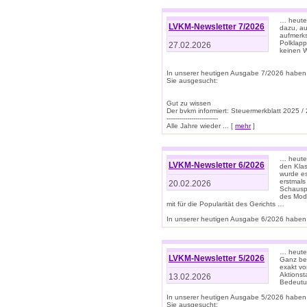
… heute 
LVKM-Newsletter 7/2026
dazu, au
aufmerks
Polklapp
27.02.2026
keinen W
In unserer heutigen Ausgabe 7/2026 haben
Sie ausgesucht:
Gut zu wissen
Der bvkm informiert: Steuermerkblatt 2025 /
-------------------------
Alle Jahre wieder ... [
mehr
]
… heute 
LVKM-Newsletter 6/2026
den Klas
wurde es
erstmals
20.02.2026
Schauspi
des Mode
mit für die Popularität des Gerichts …
In unserer heutigen Ausgabe 6/2026 haben 
… heute 
LVKM-Newsletter 5/2026
Ganz bew
exakt vo
Aktionst
13.02.2026
Bedeutun
In unserer heutigen Ausgabe 5/2026 haben
Sie ausgesucht: