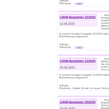
Teilhabe
Offenburg: ... [
mehr
]
… Spor
LVKM-Newsletter 22/2025
heutig
Axtwer
nordame
13.06.2025
Weltve
Vorsor
In unserer heutigen Ausgabe 22/2025 habe
Behinderung ausgesucht:
Teilhabe
Offenburg: ... [
mehr
]
… heute
LVKM-Newsletter 21/2025
Welten
Sie sin
zudem 
05.06.2025
ist es 
In unserer heutigen Ausgabe 21/2025 habe
Behinderung ausgesucht:
Teilhabe
Pforzheim: „Toilette für alle“ im neuen Techni
… heute
LVKM-Newsletter 20/2025
begeis
Schutz
Brücken
28.05.2025