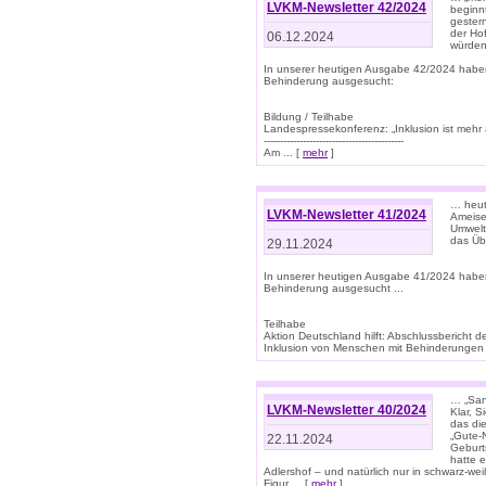
LVKM-Newsletter 42/2024
beginn
gestern
der Hof
06.12.2024
würden
In unserer heutigen Ausgabe 42/2024 habe
Behinderung ausgesucht:
Bildung / Teilhabe
Landespressekonferenz: „Inklusion ist mehr 
-------------------------------------------
Am ... [
mehr
]
… heute
LVKM-Newsletter 41/2024
Ameise
Umwelt
das Übe
29.11.2024
In unserer heutigen Ausgabe 41/2024 habe
Behinderung ausgesucht ...
Teilhabe
Aktion Deutschland hilft: Abschlussberic
Inklusion von Menschen mit Behinderungen (P
… „San
LVKM-Newsletter 40/2024
Klar, 
das die
„Gute-
22.11.2024
Geburt
hatte 
Adlershof – und natürlich nur in schwarz-w
Figur ... [
mehr
]