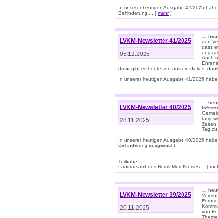
In unserer heutigen Ausgabe 42/2025 habe
Behinderung ... [
mehr
]
… heute
LVKM-Newsletter 41/2025
den Ver
dass et
engagie
05.12.2025
Auch u
Ehrena
dafür gibt es heute von uns ein dickes „dank
In unserer heutigen Ausgabe 41/2025 haben 
… heute
LVKM-Newsletter 40/2025
Informa
Gemein
tätig w
28.11.2025
Zeiten 
Tag zu
In unserer heutigen Ausgabe 40/2025 habe
Behinderung ausgesucht:
Teilhabe
Landratsamt des Rems-Murr-Kreises ... [
me
… heute
LVKM-Newsletter 39/2025
Verein
Fernse
Kommun
20.11.2025
von Fe
Themen 