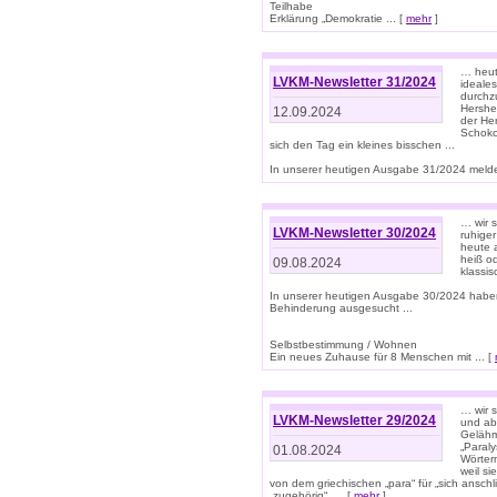
Teilhabe
Erklärung „Demokratie ... [
mehr
]
… heute
LVKM-Newsletter 31/2024
ideale
durchzu
Hershe
12.09.2024
der He
Schoko
sich den Tag ein kleines bisschen ...
In unserer heutigen Ausgabe 31/2024 melde
… wir 
LVKM-Newsletter 30/2024
ruhige
heute 
heiß od
09.08.2024
klassi
In unserer heutigen Ausgabe 30/2024 habe
Behinderung ausgesucht ...
Selbstbestimmung / Wohnen
Ein neues Zuhause für 8 Menschen mit ... [
… wir s
LVKM-Newsletter 29/2024
und ab 
Gelähm
„Paral
01.08.2024
Wörtern
weil si
von dem griechischen „para“ für „sich anschl
„zugehörig“, ... [
mehr
]