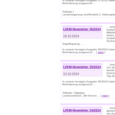
In unserer heutigen Ausgabe 37/2024 habe
Behinderung ausgesucht ...
Teilhabe I
Landesregierung veröffentlicht 2. Aktionsplan
… heute
LVKM-Newsletter 36/2024
entsta
Mitfah
fahren
18.10.2024
entste
Sachen
Segelflugzeug, …
In unserer heutigen Ausgabe 36/2024 habe
Behinderung ausgesucht ... [
mehr
]
… heute
LVKM-Newsletter 35/2024
von den
bereits
Interna
10.10.2024
Tag de
In unserer heutigen Ausgabe 35/2024 habe
Behinderung ausgesucht ...
Teilhabe / Digitales
Landesverband: „Wir können ... [
mehr
]
… heut
LVKM-Newsletter 34/2024
gefeier
von Ass