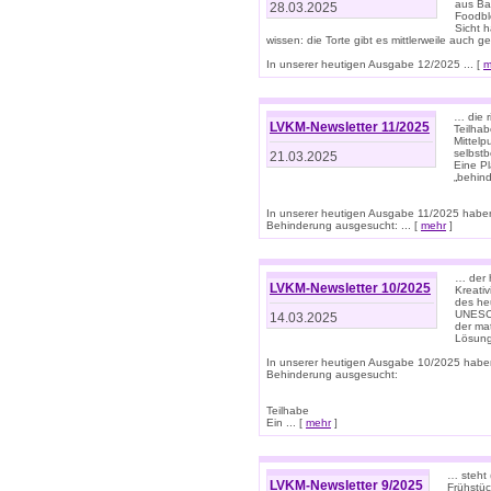
aus Ba
28.03.2025
Foodbl
Sicht h
wissen: die Torte gibt es mittlerweile auch g
In unserer heutigen Ausgabe 12/2025 ... [
m
… die r
LVKM-Newsletter 11/2025
Teilha
Mittelp
selbstb
21.03.2025
Eine Pl
„behind
In unserer heutigen Ausgabe 11/2025 habe
Behinderung ausgesucht: ... [
mehr
]
… der 
LVKM-Newsletter 10/2025
Kreati
des heu
UNESCO 
14.03.2025
der ma
Lösung
In unserer heutigen Ausgabe 10/2025 habe
Behinderung ausgesucht:
Teilhabe
Ein ... [
mehr
]
… steht 
LVKM-Newsletter 9/2025
Frühstüc