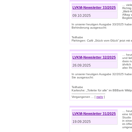
… viel
LVKM-Newsletter 33/2025
Richti
„Welt-
Alltag
09.10.2025
Beglei
In unserer heutigen Ausgabe 33/2025 habe
Behinderung ausgesucht:
Teilhabe
Flehingen: Café „Stück vom Glück“ jetzt mit ein
… heut
LVKM-Newsletter 32/2025
und lie
dass n
ährlich
26.09.2025
also Ih
In unserer heutigen Ausgabe 32/2025 habe
Sie ausgesucht:
Teilhabe
Karlsruhe: „Toilette für alle“ im BBBank Wildp
--------------------------------------
Vergangenen ... [
mehr
]
… heute
LVKM-Newsletter 31/2025
eine I
Studio
in ein
19.09.2025
im öff
umgew