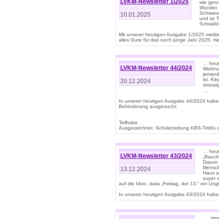
LVKM-Newsletter 1/2025
wie geru
Wunder, 
Schwanen
10.01.2025
und ist 
Schwäbi
Mit unserer heutigen Ausgabe 1/2025 meld
alles Gute für das noch junge Jahr 2025. H
… heute
LVKM-Newsletter 44/2024
Weihna
jemand
ist. K
20.12.2024
stress
…
In unserer heutigen Ausgabe 44/2024 habe
Behinderung ausgesucht:
Teilhabe
Ausgezeichnet: Schülerzeitung KBS-Tim€s de
… heute
LVKM-Newsletter 43/2024
„Rauch
Datum 
Mensch
13.12.2024
Haus au
super 
auf die Idee, dass „Freitag, der 13.“ ein Un
In unserer heutigen Ausgabe 43/2024 haben 
… „mor