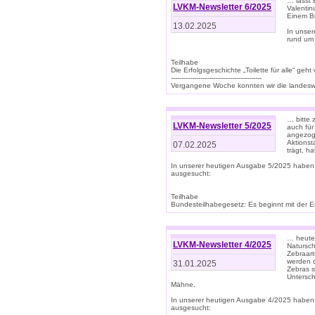
… lasst 
LVKM-Newsletter 6/2025
Valentin
Einem B
13.02.2025
In unse
rund um
Teilhabe
Die Erfolgsgeschichte „Toilette für alle“ geht
-------------------------------------------
Vergangene Woche konnten wir die landeswe
… bitte 
LVKM-Newsletter 5/2025
auch für
angezoge
Aktionst
07.02.2025
trägt, h
In unserer heutigen Ausgabe 5/2025 haben
ausgesucht:
Teilhabe
Bundesteilhabegesetz: Es beginnt mit der Erm
… heute 
LVKM-Newsletter 4/2025
Natursch
Zebraart
werden d
31.01.2025
Zebras s
Untersch
Mähne.
In unserer heutigen Ausgabe 4/2025 haben
ausgesucht: