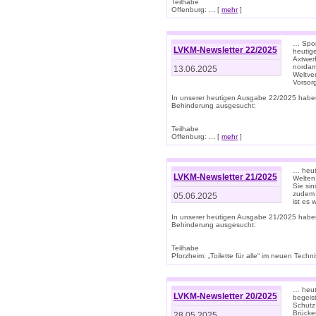
Teilhabe
Offenburg: ... [
mehr
]
… Spor
LVKM-Newsletter 22/2025
heutig
Axtwer
nordame
13.06.2025
Weltve
Vorsor
In unserer heutigen Ausgabe 22/2025 habe
Behinderung ausgesucht:
Teilhabe
Offenburg: ... [
mehr
]
… heute
LVKM-Newsletter 21/2025
Welten
Sie sin
zudem 
05.06.2025
ist es 
In unserer heutigen Ausgabe 21/2025 habe
Behinderung ausgesucht:
Teilhabe
Pforzheim: „Toilette für alle“ im neuen Techni
… heute
LVKM-Newsletter 20/2025
begeis
Schutz
Brücken
28.05.2025