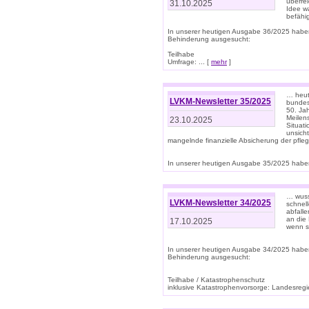
überre
31.10.2025
Idee w
befähi
In unserer heutigen Ausgabe 36/2025 habe
Behinderung ausgesucht:
Teilhabe
Umfrage: ... [
mehr
]
… heute
LVKM-Newsletter 35/2025
bundesw
50. Jah
Meilen
23.10.2025
Situati
unsicht
mangelnde finanzielle Absicherung der pfleg
In unserer heutigen Ausgabe 35/2025 haben
… wuss
LVKM-Newsletter 34/2025
schnel
abfalle
an die 
17.10.2025
wenn s
In unserer heutigen Ausgabe 34/2025 habe
Behinderung ausgesucht:
Teilhabe / Katastrophenschutz
inklusive Katastrophenvorsorge: Landesregie