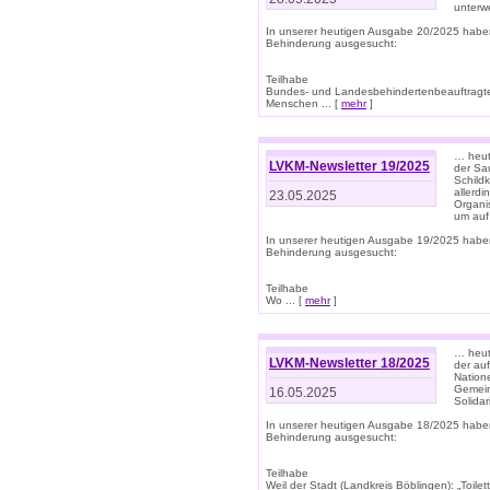
unterwe
In unserer heutigen Ausgabe 20/2025 habe
Behinderung ausgesucht:
Teilhabe
Bundes- und Landesbehindertenbeauftragte:
Menschen ... [
mehr
]
… heute
LVKM-Newsletter 19/2025
der Sau
Schild
allerd
23.05.2025
Organi
um auf
In unserer heutigen Ausgabe 19/2025 habe
Behinderung ausgesucht:
Teilhabe
Wo ... [
mehr
]
… heut
LVKM-Newsletter 18/2025
der au
Nation
Gemeins
16.05.2025
Solidar
In unserer heutigen Ausgabe 18/2025 habe
Behinderung ausgesucht:
Teilhabe
Weil der Stadt (Landkreis Böblingen): „Toilette