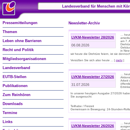
Landesverband für Menschen mit Kör
Pressemitteilungen
Newsletter-Archiv
Themen
… heute
LVKM-Newsletter 28/2026
amerik
Leben ohne Barrieren
am 7. 
Drehtür
06.08.2026
Gebäud
Recht und Politik
in New
wir heute die Drehtüre feiern, ist sie dennoch
Mitgliedsorganisationen
Versüßen Sie sich also heute ... [
mehr
]
Landesverband
… heut
EUTB-Stellen
LVKM-Newsletter 27/2026
Aktions
Arbeit
öffentl
31.07.2026
Publikationen
Ertrin
In unserer heutigen Ausgabe 27/2026 habe
Zum Reinhören
Sie ausgesucht:
Downloads
Teilhabe / Freizeit
Gemeinsam in Bewegung: 24-Stunden-Rollstu
Termine
Links
… heut
LVKM-Newsletter 26/2026
ausgere
aber s