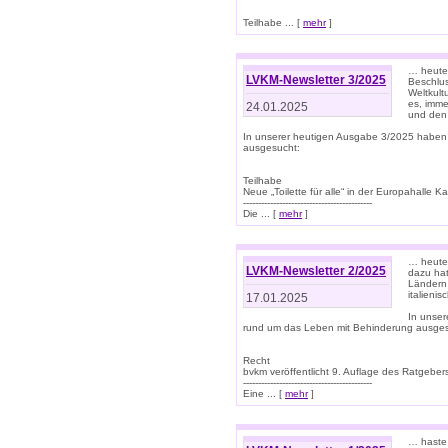
Teilhabe ... [
mehr
]
… heute 
LVKM-Newsletter 3/2025
Beschlu
Weltkult
es, imme
24.01.2025
und den 
In unserer heutigen Ausgabe 3/2025 haben
ausgesucht:
Teilhabe
Neue „Toilette für alle“ in der Europahalle Ka
-------------------------------------------
Die ... [
mehr
]
… heute 
LVKM-Newsletter 2/2025
dazu hat
Ländern 
italieni
17.01.2025
In unse
rund um das Leben mit Behinderung ausges
Recht
bvkm veröffentlicht 9. Auflage des Ratgeb
-------------------------------------------
Eine ... [
mehr
]
… haste 