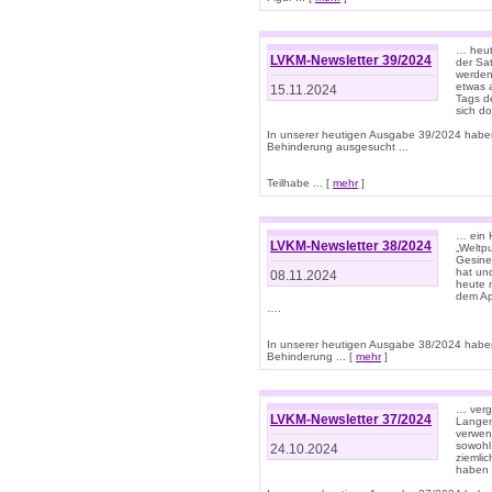
… heut
LVKM-Newsletter 39/2024
der Sa
werden
etwas 
15.11.2024
Tags de
sich d
In unserer heutigen Ausgabe 39/2024 habe
Behinderung ausgesucht ...
Teilhabe ... [
mehr
]
… ein 
LVKM-Newsletter 38/2024
„Weltpu
Gesine
hat und
08.11.2024
heute 
dem App
….
In unserer heutigen Ausgabe 38/2024 habe
Behinderung ... [
mehr
]
… verg
LVKM-Newsletter 37/2024
Langens
verwen
sowohl
24.10.2024
ziemlic
haben