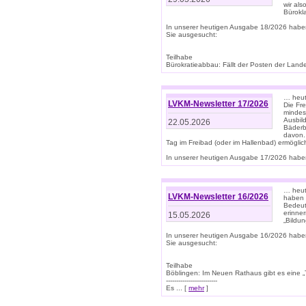
wir als
Bürok
In unserer heutigen Ausgabe 18/2026 habe
Sie ausgesucht:
Teilhabe
Bürokratieabbau: Fällt der Posten der Land
… heut
LVKM-Newsletter 17/2026
Die Fr
mindes
Ausbild
22.05.2026
Bäderbe
davon.
Tag im Freibad (oder im Hallenbad) ermöglic
In unserer heutigen Ausgabe 17/2026 haben
… heute
LVKM-Newsletter 16/2026
haben 
Bedeut
erinner
15.05.2026
„Bildun
In unserer heutigen Ausgabe 16/2026 habe
Sie ausgesucht:
Teilhabe
Böblingen: Im Neuen Rathaus gibt es eine „Toi
-------------------------
Es ... [
mehr
]