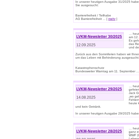
In unserer heutigen Ausgabe 31/2025 habe
Sie ausgesucht:
Barrierefreiheit / Teilhabe
AG Barrierefreiheit ... [
mehr
]
… heut
LVKM-Newsletter 30/2025
am 12.
Es geh
das Rec
12.09.2025
und de
Zurück aus den Sommferien haben wir Ihne
um das Leben mit Behinderung ausgesucht
Katastrophenschutz
Bundesweiter Warntag am 11. September ...
… heute
LVKM-Newsletter 29/2025
gefeie
Jack Gi
„wo ge
14.08.2025
Fehler
heute 
und kein Getränk.
In unserer heutigen Ausgabe 29/2025 haben
… heute
LVKM-Newsletter 28/2025
ganz e
WWF (W
Lebens