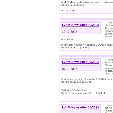
und Förderung des Kulturaustauschs befasse
Abend zu begehen ...
In ... [
mehr
]
… heut
LVKM-Newsletter 38/2025
die In
Aktions
Diabet
13.11.2025
gewählt
gemein
entdeckte.
In unserer heutigen Ausgabe 38/2025 habe
Behinderung ... [
mehr
]
… kenne
LVKM-Newsletter 37/2025
Zur Au
Dieser 
umarme
07.11.2025
tröste
entspa
In unserer heutigen Ausgabe 37/2025 habe
Behinderung ausgesucht:
Teilhabe / Gesundheit
Bundesverfassungsgericht ... [
mehr
]
… heute
LVKM-Newsletter 36/2025
als Kin
Münzen