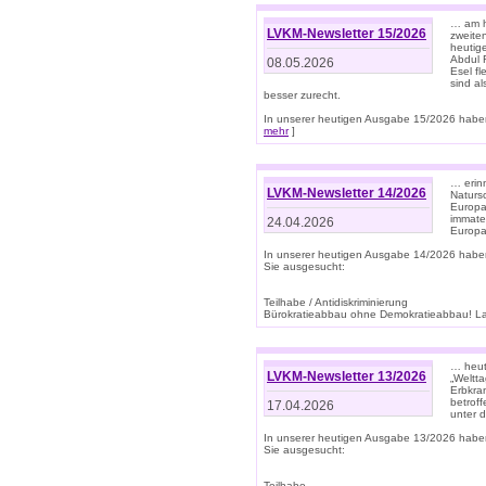
… am h
LVKM-Newsletter 15/2026
zweite
heutige
Abdul R
08.05.2026
Esel f
sind a
besser zurecht.
In unserer heutigen Ausgabe 15/2026 haben
mehr
]
… erin
LVKM-Newsletter 14/2026
Natursc
Europa
immate
24.04.2026
Europa
In unserer heutigen Ausgabe 14/2026 habe
Sie ausgesucht:
Teilhabe / Antidiskriminierung
Bürokratieabbau ohne Demokratieabbau! Land
… heut
LVKM-Newsletter 13/2026
„Weltta
Erbkran
betroff
17.04.2026
unter d
In unserer heutigen Ausgabe 13/2026 habe
Sie ausgesucht:
Teilhabe