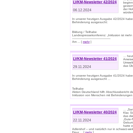
LVKM-Newsletter 42/2024
beginn
gestern
der Hof
06.12.2024
würden
In unserer heutigen Ausgabe 42/2024 habe
Behinderung ausgesucht:
Bildung / Teilhabe
Landespressekonferenz: „Inklusion ist mehr 
-------------------------------------------
Am ... [
mehr
]
… heute
LVKM-Newsletter 41/2024
Ameise
Umwelt
das Übe
29.11.2024
In unserer heutigen Ausgabe 41/2024 habe
Behinderung ausgesucht ...
Teilhabe
Aktion Deutschland hilft: Abschlussberic
Inklusion von Menschen mit Behinderungen (P
… „San
LVKM-Newsletter 40/2024
Klar, 
das die
„Gute-
22.11.2024
Geburt
hatte 
Adlershof – und natürlich nur in schwarz-w
Figur ... [
mehr
]