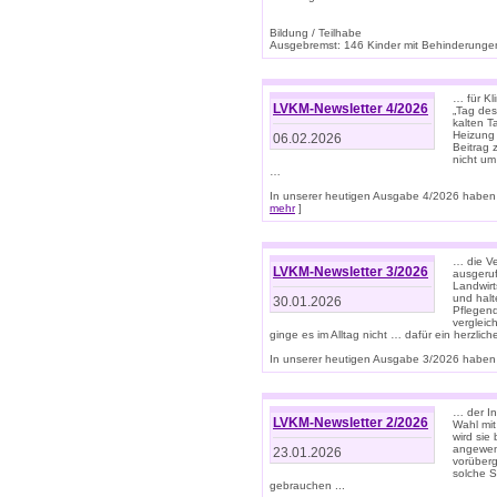
Bildung / Teilhabe
Ausgebremst: 146 Kinder mit Behinderungen
… für Kl
LVKM-Newsletter 4/2026
„Tag des
kalten T
Heizung 
06.02.2026
Beitrag 
nicht um
…
In unserer heutigen Ausgabe 4/2026 haben 
mehr
]
… die Ve
LVKM-Newsletter 3/2026
ausgeruf
Landwirt
und halt
30.01.2026
Pflegend
vergleic
ginge es im Alltag nicht … dafür ein herzlich
In unserer heutigen Ausgabe 3/2026 haben 
… der In
LVKM-Newsletter 2/2026
Wahl mit
wird si
angewend
23.01.2026
vorüberg
solche S
gebrauchen ...