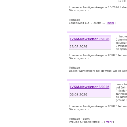
für all
In unserer heutigen Ausgabe 10/2026 habe
Sie ausgesucht:
Teilhabe
Landesweit 115. „Toilette ... [
mehr
]
… heute 
LVKM-Newsletter 9/2026
Committe
im März 
Bewussts
13.03.2026
diesjähr
In unserer heutigen Ausgabe 9/2026 haben
Sie ausgesucht:
Teilhabe
Baden-Württemberg hat gewählt: wie es weite
heute is
LVKM-Newsletter 8/2026
auf Joh
Präsiden
zahnmedi
06.03.2026
es inzwi
gesund z
In unserer heutigen Ausgabe 8/2026 haben
Sie ausgesucht:
Teilhabe / Sport
Impulse für barrierefreie ... [
mehr
]