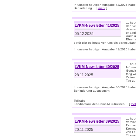
In unserer heutigen Ausgabe 42/2025 habe
Behinderung ... [
mehr
]
… heute
LVKM-Newsletter 41/2025
den Ver
dass et
engagie
05.12.2025
Auch u
Ehrena
dafür gibt es heute von uns ein dickes „dank
In unserer heutigen Ausgabe 41/2025 haben 
… heute
LVKM-Newsletter 40/2025
Informa
Gemein
tätig w
28.11.2025
Zeiten 
Tag zu
In unserer heutigen Ausgabe 40/2025 habe
Behinderung ausgesucht:
Teilhabe
Landratsamt des Rems-Murr-Kreises ... [
me
… heute
LVKM-Newsletter 39/2025
Verein
Fernse
Kommun
20.11.2025
von Fe
Themen 