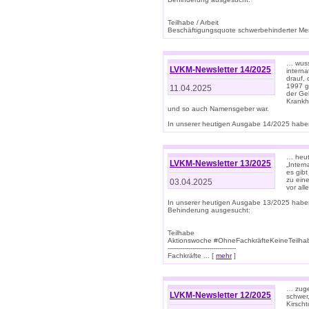
Teilhabe / Arbeit
Beschäftigungsquote schwerbehinderter Mens
… wuss
LVKM-Newsletter 14/2025
intern
drauf, 
1997 gi
11.04.2025
der Geb
Krankhe
und so auch Namensgeber war.
In unserer heutigen Ausgabe 14/2025 haben
… heut
LVKM-Newsletter 13/2025
„Intern
es gibt
zu eine
03.04.2025
vor all
In unserer heutigen Ausgabe 13/2025 habe
Behinderung ausgesucht:
Teilhabe
Aktionswoche #OhneFachkräfteKeineTeilh
---------------------------------
Fachkräfte ... [
mehr
]
… zuge
LVKM-Newsletter 12/2025
schwer
Kirscht