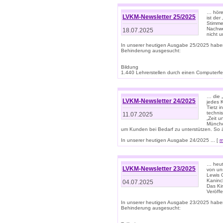
… höre
LVKM-Newsletter 25/2025
ist der
Stimme
Nachwe
18.07.2025
nicht 
In unserer heutigen Ausgabe 25/2025 habe
Behinderung ausgesucht:
Bildung
1.440 Lehrerstellen durch einen Computerfeh
… die 
LVKM-Newsletter 24/2025
jedes 
Tietz i
techni
11.07.2025
„Zeit 
Münche
um Kunden bei Bedarf zu unterstützen. So 
In unserer heutigen Ausgabe 24/2025 ... [
m
… heute
LVKM-Newsletter 23/2025
von uns
Lewis C
Kaninc
04.07.2025
Das Kin
Veröff
In unserer heutigen Ausgabe 23/2025 habe
Behinderung ausgesucht: