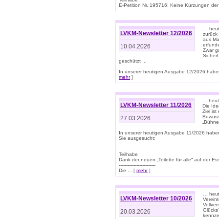
E-Petition Nr. 195716: Keine Kürzungen der E
… heute
LVKM-Newsletter 12/2026
zurück
aus Ma
erfund
10.04.2026
Zwar ga
Sicher
geschützt ...
In unserer heutigen Ausgabe 12/2026 haben
mehr
]
… heute
LVKM-Newsletter 11/2026
Die Ide
Ziel is
Bewuss
27.03.2026
„Bühne 
In unserer heutigen Ausgabe 11/2026 habe
Sie ausgesucht:
Teilhabe
Dank der neuen „Toilette für alle“ auf der Ess
-------------------------
Die ... [
mehr
]
… heute
LVKM-Newsletter 10/2026
Verein
Vollve
Glücks
20.03.2026
kennze