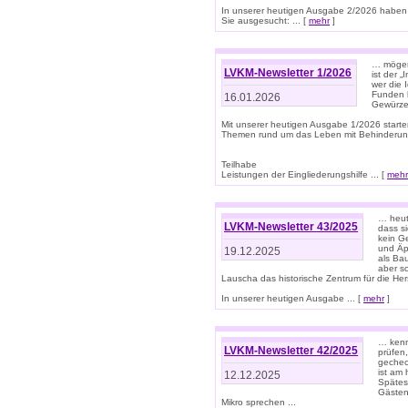
In unserer heutigen Ausgabe 2/2026 haben
Sie ausgesucht: ... [
mehr
]
… mögen 
LVKM-Newsletter 1/2026
ist der 
wer die 
Funden b
16.01.2026
Gewürze 
Mit unserer heutigen Ausgabe 1/2026 starte
Themen rund um das Leben mit Behinderun
Teilhabe
Leistungen der Eingliederungshilfe ... [
mehr
… heut
LVKM-Newsletter 43/2025
dass s
kein G
und Äp
19.12.2025
als Bau
aber sc
Lauscha das historische Zentrum für die He
In unserer heutigen Ausgabe ... [
mehr
]
… kenn
LVKM-Newsletter 42/2025
prüfen
gechec
ist am
12.12.2025
Spätest
Gästen 
Mikro sprechen ...