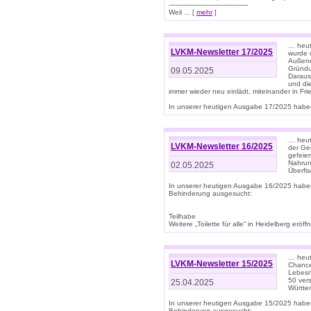
--------------------------------------
Weil ... [
mehr
]
… heut
LVKM-Newsletter 17/2025
wurde 
Außenm
Gründu
09.05.2025
Daraus
und di
immer wieder neu einlädt, miteinander in Fri
In unserer heutigen Ausgabe 17/2025 haben 
… heute
LVKM-Newsletter 16/2025
der Ge
gefeie
Nahrun
02.05.2025
Überfi
In unserer heutigen Ausgabe 16/2025 habe
Behinderung ausgesucht:
Teilhabe
Weitere „Toilette für alle“ in Heidelberg erö
… heute
LVKM-Newsletter 15/2025
Chance
Lebesn
50 ver
25.04.2025
Württem
In unserer heutigen Ausgabe 15/2025 habe
Behinderung ausgesucht: