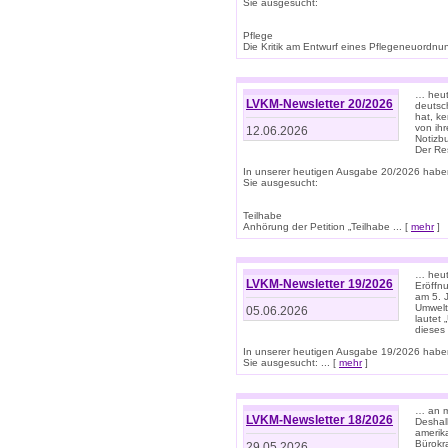
Sie ausgesucht:
Pflege
Die Kritik am Entwurf eines Pflegeneuordnung
… heute
LVKM-Newsletter 20/2026
deutsch
hat, k
von ih
12.06.2026
Notizb
Der Re
In unserer heutigen Ausgabe 20/2026 habe
Sie ausgesucht:
Teilhabe
Anhörung der Petition „Teilhabe ... [
mehr
]
… heute
LVKM-Newsletter 19/2026
Eröffn
am 5. 
Umwelt“
05.06.2026
lautet
dieses
In unserer heutigen Ausgabe 19/2026 habe
Sie ausgesucht: ... [
mehr
]
… an m
LVKM-Newsletter 18/2026
Deshal
amerik
Bürokra
29.05.2026