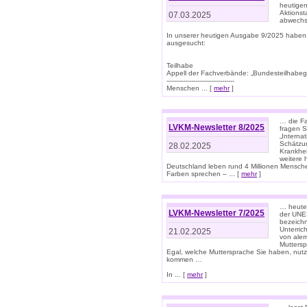
heutigen
Aktionst
07.03.2025
abwechs
In unserer heutigen Ausgabe 9/2025 haben
ausgesucht:
Teilhabe
Appell der Fachverbände: „Bundesteilhabeg
---------------------------------
Menschen ... [
mehr
]
… die Fa
LVKM-Newsletter 8/2025
fragen S
„Interna
Schätzun
28.02.2025
Krankhei
weitere 
Deutschland leben rund 4 Millionen Mensche
Farben sprechen – ... [
mehr
]
… heute 
LVKM-Newsletter 7/2025
der UNE
bezeichn
Unterric
21.02.2025
von alem
Muttersp
Egal, welche Muttersprache Sie haben, nutz
kommen …
In ... [
mehr
]