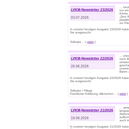
… heute
LVKM-Newsletter 23/2026
nur ein
Kreise
„Zero 
03.07.2026
plastik
zur Pla
In unserer heutigen Ausgabe 23/2026 habe
Sie ausgesucht:
Teilhabe ... [
mehr
]
… erin
LVKM-Newsletter 22/2026
nach B
einwan
gescha
26.06.2026
unsere
Bären a
In unserer heutigen Ausgabe 22/2026 habe
Sie ausgesucht:
Teilhabe / Pflege
Frankfurter Erklärung „Menschen ... [
mehr
]
… atme
LVKM-Newsletter 21/2026
langsa
Aktion
aufkom
18.06.2026
auch i
In unserer heutigen Ausgabe 21/2026 habe