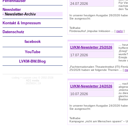
Ferienhäuser
Für Vi
24.07.2026
nächst
Newsletter
den T
· Newsletter-Archiv
In unserer heutigen Ausgabe 26/2026 habe
Sie ausgesucht:
Kontakt & Impressum
Teilhabe
Förderaufruf „Impulse Inklusion ... [
mehr
]
Datenschutz
facebook
… heut
LVKM-Newsletter 25/2026
hoffent
„Emoji“
You
Tube
wurde?
17.07.2026
Emojis 
heute 
LVKM-BW.Blog
„Fachternationalen Theaterinstitut (ITI) Fi
25/2026 haben wir folgende Themen ... [
me
coding + custom cms © 2002-2026
AD1 media
· 2625919 | 19
… nach
LVKM-Newsletter 24/2026
abgesag
„intern
zu dies
10.07.2026
gleich
Brattio
In unserer heutigen Ausgabe 24/2026 habe
Sie ausgesucht:
Teilhabe
Kampagne „nicht am Menschen sparen“ – Un