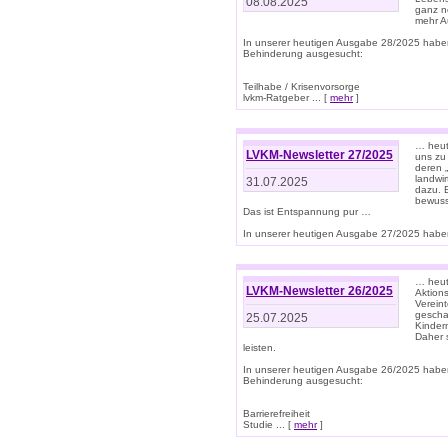
08.08.2025
ganz n
mehr A
In unserer heutigen Ausgabe 28/2025 habe
Behinderung ausgesucht:
Teilhabe / Krisenvorsorge
lvkm-Ratgeber ... [
mehr
]
… heut
LVKM-Newsletter 27/2025
uns zu
deren „
landwi
31.07.2025
dazu. E
bewusst
Das ist Entspannung pur …
In unserer heutigen Ausgabe 27/2025 haben
… heute
LVKM-Newsletter 26/2025
Aktion
Verein
gescha
25.07.2025
Kinder
Daher s
leisten.
In unserer heutigen Ausgabe 26/2025 habe
Behinderung ausgesucht:
Barrierefreiheit
Studie ... [
mehr
]