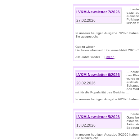
… heute 
LVKM-Newsletter 7/2026
dazu, au
aufmerks
Polklapp
27.02.2026
keinen W
In unserer heutigen Ausgabe 7/2026 haben
Sie ausgesucht:
Gut zu wissen
Der bvkm informiert: Steuermerkblatt 2025 /
-------------------------
Alle Jahre wieder ... [
mehr
]
… heute 
LVKM-Newsletter 6/2026
den Klas
wurde es
erstmals
20.02.2026
Schauspi
des Mode
mit für die Popularität des Gerichts …
In unserer heutigen Ausgabe 6/2026 haben 
… heute 
LVKM-Newsletter 5/2026
Ganz bew
exakt vo
Aktionst
13.02.2026
Bedeutun
In unserer heutigen Ausgabe 5/2026 haben
Sie ausgesucht: