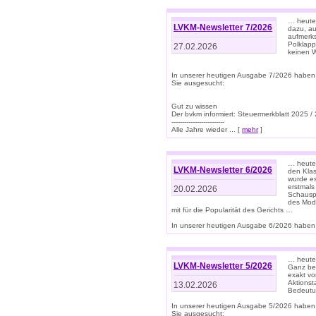
… heute 
LVKM-Newsletter 7/2026
dazu, au
aufmerks
Polklapp
27.02.2026
keinen W
In unserer heutigen Ausgabe 7/2026 haben
Sie ausgesucht:
Gut zu wissen
Der bvkm informiert: Steuermerkblatt 2025 /
-------------------------
Alle Jahre wieder ... [
mehr
]
… heute 
LVKM-Newsletter 6/2026
den Klas
wurde es
erstmals
20.02.2026
Schauspi
des Mode
mit für die Popularität des Gerichts …
In unserer heutigen Ausgabe 6/2026 haben 
… heute 
LVKM-Newsletter 5/2026
Ganz bew
exakt vo
Aktionst
13.02.2026
Bedeutun
In unserer heutigen Ausgabe 5/2026 haben
Sie ausgesucht: