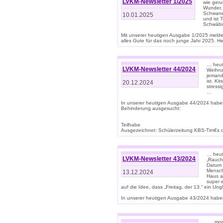
LVKM-Newsletter 1/2025
wie geru
Wunder, 
Schwanen
10.01.2025
und ist 
Schwäbi
Mit unserer heutigen Ausgabe 1/2025 meld
alles Gute für das noch junge Jahr 2025. H
… heute
LVKM-Newsletter 44/2024
Weihna
jemand
ist. K
20.12.2024
stress
…
In unserer heutigen Ausgabe 44/2024 habe
Behinderung ausgesucht:
Teilhabe
Ausgezeichnet: Schülerzeitung KBS-Tim€s de
… heute
LVKM-Newsletter 43/2024
„Rauch
Datum 
Mensch
13.12.2024
Haus au
super 
auf die Idee, dass „Freitag, der 13.“ ein Un
In unserer heutigen Ausgabe 43/2024 haben 
… „mor