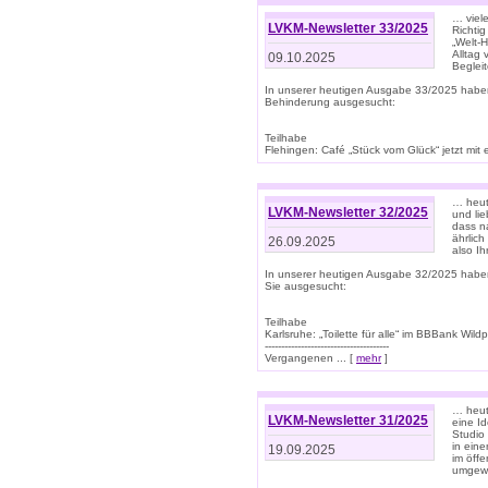
… viel
LVKM-Newsletter 33/2025
Richti
„Welt-
Alltag
09.10.2025
Beglei
In unserer heutigen Ausgabe 33/2025 habe
Behinderung ausgesucht:
Teilhabe
Flehingen: Café „Stück vom Glück“ jetzt mit ein
… heut
LVKM-Newsletter 32/2025
und lie
dass n
ährlich
26.09.2025
also Ih
In unserer heutigen Ausgabe 32/2025 habe
Sie ausgesucht:
Teilhabe
Karlsruhe: „Toilette für alle“ im BBBank Wildp
--------------------------------------
Vergangenen ... [
mehr
]
… heute
LVKM-Newsletter 31/2025
eine I
Studio
in ein
19.09.2025
im öff
umgew