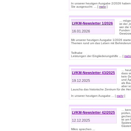
In unserer heutigen Ausgabe 2/2026 haben
Sie ausgesucht: ... [
mehr
]
… mögen 
LVKM-Newsletter 1/2026
ist der 
wer die 
Funden b
16.01.2026
Gewürze 
Mit unserer heutigen Ausgabe 1/2026 starte
Themen rund um das Leben mit Behinderun
Teilhabe
Leistungen der Eingliederungshilfe ... [
mehr
… heut
LVKM-Newsletter 43/2025
dass s
kein G
und Äp
19.12.2025
als Bau
aber sc
Lauscha das historische Zentrum für die He
In unserer heutigen Ausgabe ... [
mehr
]
… kenn
LVKM-Newsletter 42/2025
prüfen
gechec
ist am
12.12.2025
Spätest
Gästen 
Mikro sprechen ...