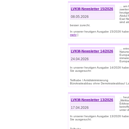
… am h
LVKM-Newsletter 15/2026
zweite
heutige
Abdul R
08.05.2026
Esel f
sind a
besser zurecht.
In unserer heutigen Ausgabe 15/2026 haben
mehr
]
… erin
LVKM-Newsletter 14/2026
Natursc
Europa
immate
24.04.2026
Europa
In unserer heutigen Ausgabe 14/2026 habe
Sie ausgesucht:
Teilhabe / Antidiskriminierung
Bürokratieabbau ohne Demokratieabbau! Land
… heut
LVKM-Newsletter 13/2026
„Weltta
Erbkran
betroff
17.04.2026
unter d
In unserer heutigen Ausgabe 13/2026 habe
Sie ausgesucht:
Teilhabe