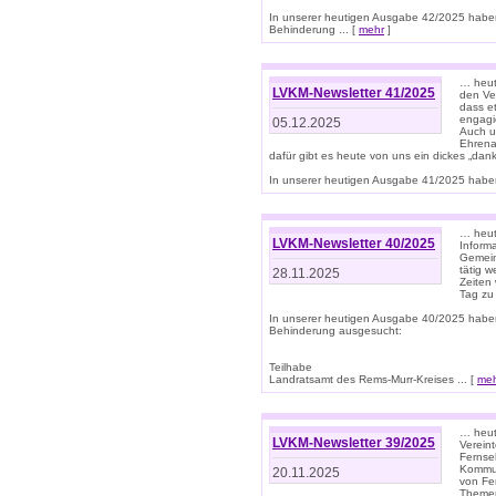
In unserer heutigen Ausgabe 42/2025 habe
Behinderung ... [
mehr
]
… heute
LVKM-Newsletter 41/2025
den Ver
dass et
engagie
05.12.2025
Auch u
Ehrena
dafür gibt es heute von uns ein dickes „dank
In unserer heutigen Ausgabe 41/2025 haben 
… heute
LVKM-Newsletter 40/2025
Informa
Gemein
tätig w
28.11.2025
Zeiten 
Tag zu
In unserer heutigen Ausgabe 40/2025 habe
Behinderung ausgesucht:
Teilhabe
Landratsamt des Rems-Murr-Kreises ... [
me
… heute
LVKM-Newsletter 39/2025
Verein
Fernse
Kommun
20.11.2025
von Fe
Themen 