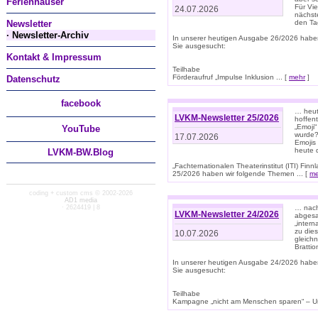
Ferienhäuser
Für Vi
24.07.2026
nächst
Newsletter
den T
· Newsletter-Archiv
In unserer heutigen Ausgabe 26/2026 habe
Sie ausgesucht:
Kontakt & Impressum
Teilhabe
Förderaufruf „Impulse Inklusion ... [
mehr
]
Datenschutz
facebook
… heut
LVKM-Newsletter 25/2026
hoffent
„Emoji“
You
Tube
wurde?
17.07.2026
Emojis 
heute 
LVKM-BW.Blog
„Fachternationalen Theaterinstitut (ITI) Fi
25/2026 haben wir folgende Themen ... [
me
coding + custom cms © 2002-2026
AD1 media
· 2624419 | 8
… nach
LVKM-Newsletter 24/2026
abgesag
„intern
zu dies
10.07.2026
gleich
Brattio
In unserer heutigen Ausgabe 24/2026 habe
Sie ausgesucht:
Teilhabe
Kampagne „nicht am Menschen sparen“ – Un