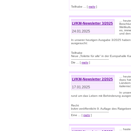
Teilhabe ... [
mehr
]
… heute 
LVKM-Newsletter 3/2025
Beschlu
Weltkult
es, imme
24.01.2025
und den 
In unserer heutigen Ausgabe 3/2025 haben
ausgesucht:
Teilhabe
Neue „Toilette für alle“ in der Europahalle Ka
-------------------------------------------
Die ... [
mehr
]
… heute 
LVKM-Newsletter 2/2025
dazu hat
Ländern 
italieni
17.01.2025
In unse
rund um das Leben mit Behinderung ausges
Recht
bvkm veröffentlicht 9. Auflage des Ratgeb
-------------------------------------------
Eine ... [
mehr
]
… haste 