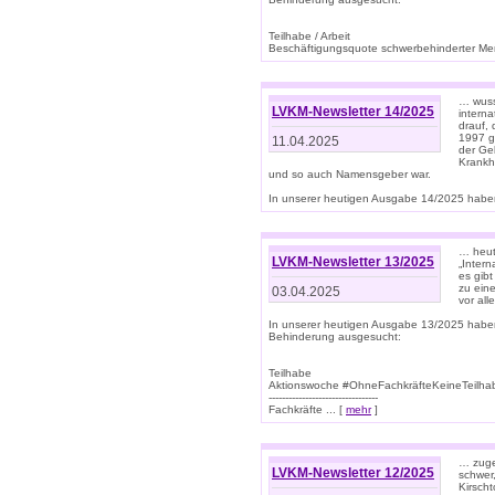
Teilhabe / Arbeit
Beschäftigungsquote schwerbehinderter Mens
… wuss
LVKM-Newsletter 14/2025
intern
drauf, 
1997 gi
11.04.2025
der Geb
Krankhe
und so auch Namensgeber war.
In unserer heutigen Ausgabe 14/2025 haben
… heut
LVKM-Newsletter 13/2025
„Intern
es gibt
zu eine
03.04.2025
vor all
In unserer heutigen Ausgabe 13/2025 habe
Behinderung ausgesucht:
Teilhabe
Aktionswoche #OhneFachkräfteKeineTeilh
---------------------------------
Fachkräfte ... [
mehr
]
… zuge
LVKM-Newsletter 12/2025
schwer
Kirscht