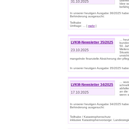
überre
31.10.2025
Idee w
befähi
In unserer heutigen Ausgabe 36/2025 habe
Behinderung ausgesucht:
Teilhabe
Umfrage: ... [
mehr
]
… heute
LVKM-Newsletter 35/2025
bundesw
50. Jah
Meilen
23.10.2025
Situati
unsicht
mangelnde finanzielle Absicherung der pfleg
In unserer heutigen Ausgabe 35/2025 haben
… wuss
LVKM-Newsletter 34/2025
schnel
abfalle
an die 
17.10.2025
wenn s
In unserer heutigen Ausgabe 34/2025 habe
Behinderung ausgesucht:
Teilhabe / Katastrophenschutz
inklusive Katastrophenvorsorge: Landesregie