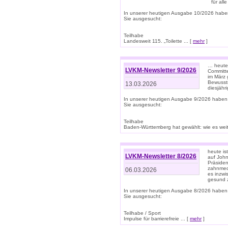
für all
In unserer heutigen Ausgabe 10/2026 habe
Sie ausgesucht:
Teilhabe
Landesweit 115. „Toilette ... [
mehr
]
… heute 
LVKM-Newsletter 9/2026
Committe
im März 
Bewussts
13.03.2026
diesjähr
In unserer heutigen Ausgabe 9/2026 haben
Sie ausgesucht:
Teilhabe
Baden-Württemberg hat gewählt: wie es weite
heute is
LVKM-Newsletter 8/2026
auf Joh
Präsiden
zahnmedi
06.03.2026
es inzwi
gesund z
In unserer heutigen Ausgabe 8/2026 haben
Sie ausgesucht:
Teilhabe / Sport
Impulse für barrierefreie ... [
mehr
]