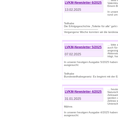
… lasst 
LVKM-Newsletter 6/2025
Valentin
Einem B
13.02.2025
In unse
rund um
Teilhabe
Die Erfolgsgeschichte „Toilette für alle“ geht
-------------------------------------------
Vergangene Woche konnten wir die landeswe
… bitte 
LVKM-Newsletter 5/2025
auch für
angezoge
Aktionst
07.02.2025
trägt, h
In unserer heutigen Ausgabe 5/2025 haben
ausgesucht:
Teilhabe
Bundesteilhabegesetz: Es beginnt mit der Erm
… heute 
LVKM-Newsletter 4/2025
Natursch
Zebraart
werden d
31.01.2025
Zebras s
Untersch
Mähne.
In unserer heutigen Ausgabe 4/2025 haben
ausgesucht: