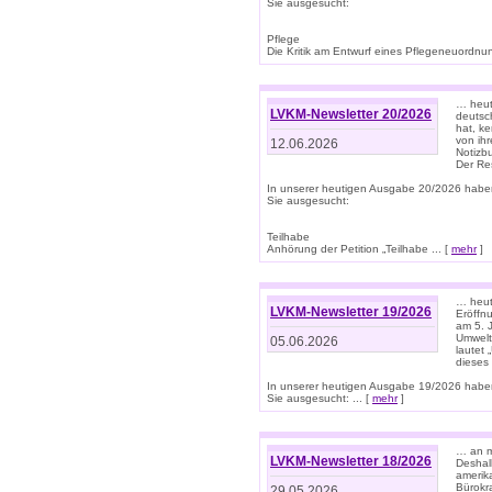
Sie ausgesucht:
Pflege
Die Kritik am Entwurf eines Pflegeneuordnung
… heute
LVKM-Newsletter 20/2026
deutsch
hat, k
von ih
12.06.2026
Notizb
Der Re
In unserer heutigen Ausgabe 20/2026 habe
Sie ausgesucht:
Teilhabe
Anhörung der Petition „Teilhabe ... [
mehr
]
… heute
LVKM-Newsletter 19/2026
Eröffn
am 5. 
Umwelt“
05.06.2026
lautet
dieses
In unserer heutigen Ausgabe 19/2026 habe
Sie ausgesucht: ... [
mehr
]
… an m
LVKM-Newsletter 18/2026
Deshal
amerik
Bürokra
29.05.2026