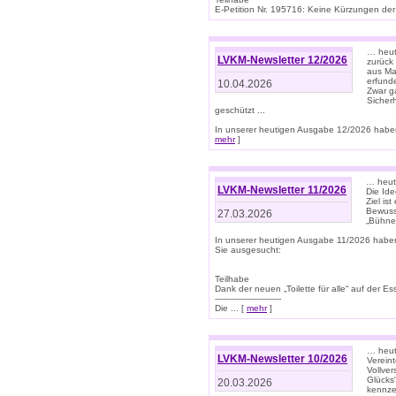
E-Petition Nr. 195716: Keine Kürzungen der E
… heute
LVKM-Newsletter 12/2026
zurück
aus Ma
erfund
10.04.2026
Zwar ga
Sicher
geschützt ...
In unserer heutigen Ausgabe 12/2026 haben
mehr
]
… heute
LVKM-Newsletter 11/2026
Die Ide
Ziel is
Bewuss
27.03.2026
„Bühne 
In unserer heutigen Ausgabe 11/2026 habe
Sie ausgesucht:
Teilhabe
Dank der neuen „Toilette für alle“ auf der Ess
-------------------------
Die ... [
mehr
]
… heute
LVKM-Newsletter 10/2026
Verein
Vollve
Glücks
20.03.2026
kennze