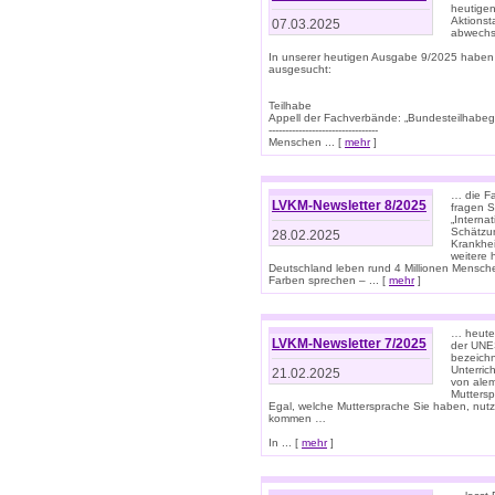
heutigen
Aktionst
07.03.2025
abwechs
In unserer heutigen Ausgabe 9/2025 haben
ausgesucht:
Teilhabe
Appell der Fachverbände: „Bundesteilhabeg
---------------------------------
Menschen ... [
mehr
]
… die Fa
LVKM-Newsletter 8/2025
fragen S
„Interna
Schätzun
28.02.2025
Krankhei
weitere 
Deutschland leben rund 4 Millionen Mensche
Farben sprechen – ... [
mehr
]
… heute 
LVKM-Newsletter 7/2025
der UNE
bezeichn
Unterric
21.02.2025
von alem
Muttersp
Egal, welche Muttersprache Sie haben, nutz
kommen …
In ... [
mehr
]