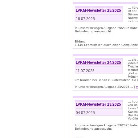
… höre
LVKM-Newsletter 25/2025
ist der
Stimme
Nachwe
18.07.2025
nicht 
In unserer heutigen Ausgabe 25/2025 habe
Behinderung ausgesucht:
Bildung
1.440 Lehrerstellen durch einen Computerfeh
… die 
LVKM-Newsletter 24/2025
jedes 
Tietz i
techni
11.07.2025
„Zeit 
Münche
um Kunden bei Bedarf zu unterstützen. So 
In unserer heutigen Ausgabe 24/2025 ... [
m
… heute
LVKM-Newsletter 23/2025
von uns
Lewis C
Kaninc
04.07.2025
Das Kin
Veröff
In unserer heutigen Ausgabe 23/2025 habe
Behinderung ausgesucht: