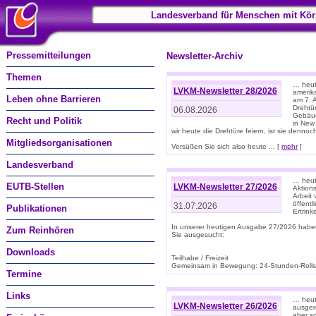
Landesverband für Menschen mit Kör
Pressemitteilungen
Newsletter-Archiv
Themen
… heute
LVKM-Newsletter 28/2026
amerik
Leben ohne Barrieren
am 7. 
Drehtür
06.08.2026
Gebäud
Recht und Politik
in New
wir heute die Drehtüre feiern, ist sie dennoch
Mitgliedsorganisationen
Versüßen Sie sich also heute ... [
mehr
]
Landesverband
… heut
EUTB-Stellen
LVKM-Newsletter 27/2026
Aktions
Arbeit
öffentl
31.07.2026
Publikationen
Ertrin
In unserer heutigen Ausgabe 27/2026 habe
Zum Reinhören
Sie ausgesucht:
Downloads
Teilhabe / Freizeit
Gemeinsam in Bewegung: 24-Stunden-Rollstu
Termine
Links
… heut
LVKM-Newsletter 26/2026
ausgere
aber s