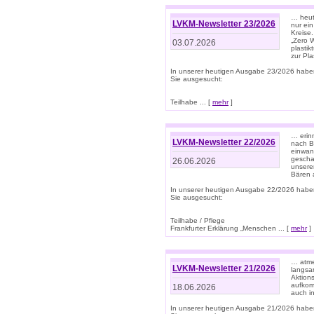
… heute
LVKM-Newsletter 23/2026
nur ein
Kreise
„Zero 
03.07.2026
plastik
zur Pla
In unserer heutigen Ausgabe 23/2026 habe
Sie ausgesucht:
Teilhabe ... [
mehr
]
… erin
LVKM-Newsletter 22/2026
nach B
einwan
gescha
26.06.2026
unsere
Bären a
In unserer heutigen Ausgabe 22/2026 habe
Sie ausgesucht:
Teilhabe / Pflege
Frankfurter Erklärung „Menschen ... [
mehr
]
… atme
LVKM-Newsletter 21/2026
langsa
Aktion
aufkom
18.06.2026
auch i
In unserer heutigen Ausgabe 21/2026 habe