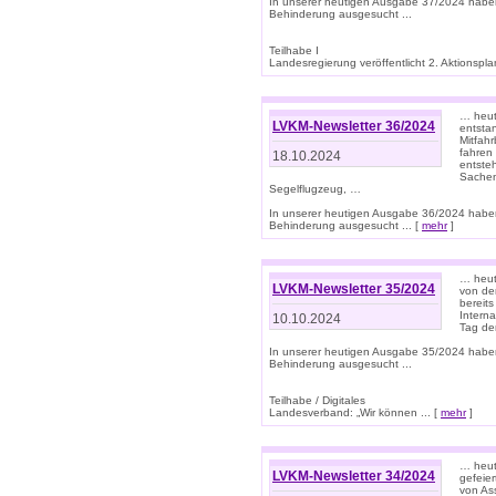
In unserer heutigen Ausgabe 37/2024 habe
Behinderung ausgesucht ...
Teilhabe I
Landesregierung veröffentlicht 2. Aktionsplan
… heute
LVKM-Newsletter 36/2024
entsta
Mitfah
fahren
18.10.2024
entste
Sachen
Segelflugzeug, …
In unserer heutigen Ausgabe 36/2024 habe
Behinderung ausgesucht ... [
mehr
]
… heute
LVKM-Newsletter 35/2024
von den
bereits
Interna
10.10.2024
Tag de
In unserer heutigen Ausgabe 35/2024 habe
Behinderung ausgesucht ...
Teilhabe / Digitales
Landesverband: „Wir können ... [
mehr
]
… heut
LVKM-Newsletter 34/2024
gefeier
von Ass