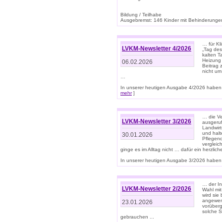
Bildung / Teilhabe
Ausgebremst: 146 Kinder mit Behinderungen
… für Kl
LVKM-Newsletter 4/2026
„Tag des
kalten T
Heizung 
06.02.2026
Beitrag 
nicht um
…
In unserer heutigen Ausgabe 4/2026 haben 
mehr
]
… die Ve
LVKM-Newsletter 3/2026
ausgeruf
Landwirt
und halt
30.01.2026
Pflegend
vergleic
ginge es im Alltag nicht … dafür ein herzlich
In unserer heutigen Ausgabe 3/2026 haben 
… der In
LVKM-Newsletter 2/2026
Wahl mit
wird si
angewend
23.01.2026
vorüberg
solche S
gebrauchen ...