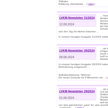
Teilhabe
Erklärung „Demokratie ... [
mehr
]
… heute
LVKM-Newsletter 31/2024
ideale
durchzu
Hershe
12.09.2024
der He
Schoko
sich den Tag ein kleines bisschen ...
In unserer heutigen Ausgabe 31/2024 melde
… wir 
LVKM-Newsletter 30/2024
ruhige
heute 
heiß od
09.08.2024
klassi
In unserer heutigen Ausgabe 30/2024 habe
Behinderung ausgesucht ...
Selbstbestimmung / Wohnen
Ein neues Zuhause für 8 Menschen mit ... [
… wir s
LVKM-Newsletter 29/2024
und ab 
Gelähm
„Paral
01.08.2024
Wörtern
weil si
von dem griechischen „para“ für „sich anschl
„zugehörig“, ... [
mehr
]