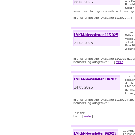
aus Ba
28.03.2025
Foodbl
Sicht h
wissen: die Torte gibt es mittlerweile auch g
In unserer heutigen Ausgabe 12/2025 ... [
m
… die r
LVKM-Newsletter 11/2025
Teilha
Mittelp
selbstb
21.03.2025
Eine Pl
„behind
In unserer heutigen Ausgabe 11/2025 habe
Behinderung ausgesucht: ... [
mehr
]
… der 
LVKM-Newsletter 10/2025
Kreati
des heu
UNESCO 
14.03.2025
der ma
Lösung
In unserer heutigen Ausgabe 10/2025 habe
Behinderung ausgesucht:
Teilhabe
Ein ... [
mehr
]
… steht 
LVKM-Newsletter 9/2025
Frühstüc