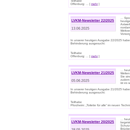
Teilhabe
Offenburg: ... [
mehr
]
… Spor
LVKM-Newsletter 22/2025
heutig
Axtwer
nordame
13.06.2025
Weltve
Vorsor
In unserer heutigen Ausgabe 22/2025 habe
Behinderung ausgesucht:
Teilhabe
Offenburg: ... [
mehr
]
… heute
LVKM-Newsletter 21/2025
Welten
Sie sin
zudem 
05.06.2025
ist es 
In unserer heutigen Ausgabe 21/2025 habe
Behinderung ausgesucht:
Teilhabe
Pforzheim: „Toilette für alle“ im neuen Techni
… heute
LVKM-Newsletter 20/2025
begeis
Schutz
Brücken
28.05.2025