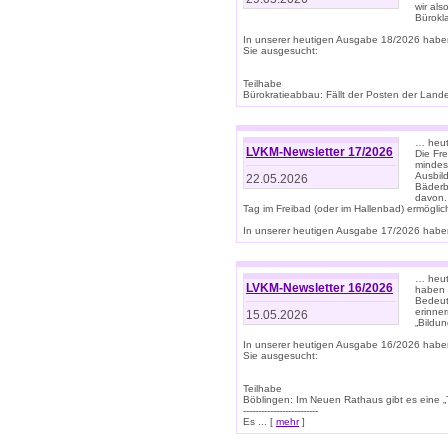
wir als
Bürok
In unserer heutigen Ausgabe 18/2026 habe
Sie ausgesucht:
Teilhabe
Bürokratieabbau: Fällt der Posten der Land
… heut
LVKM-Newsletter 17/2026
Die Fr
mindes
Ausbild
22.05.2026
Bäderbe
davon.
Tag im Freibad (oder im Hallenbad) ermöglic
In unserer heutigen Ausgabe 17/2026 haben
… heute
LVKM-Newsletter 16/2026
haben 
Bedeut
erinner
15.05.2026
„Bildun
In unserer heutigen Ausgabe 16/2026 habe
Sie ausgesucht:
Teilhabe
Böblingen: Im Neuen Rathaus gibt es eine „Toi
-------------------------
Es ... [
mehr
]