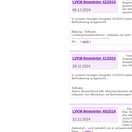
LVKM-Newsletter 42/2024
beginn
gestern
der Hof
06.12.2024
würden
In unserer heutigen Ausgabe 42/2024 habe
Behinderung ausgesucht:
Bildung / Teilhabe
Landespressekonferenz: „Inklusion ist mehr 
-------------------------------------------
Am ... [
mehr
]
… heute
LVKM-Newsletter 41/2024
Ameise
Umwelt
das Übe
29.11.2024
In unserer heutigen Ausgabe 41/2024 habe
Behinderung ausgesucht ...
Teilhabe
Aktion Deutschland hilft: Abschlussberic
Inklusion von Menschen mit Behinderungen (P
… „San
LVKM-Newsletter 40/2024
Klar, 
das die
„Gute-
22.11.2024
Geburt
hatte 
Adlershof – und natürlich nur in schwarz-w
Figur ... [
mehr
]