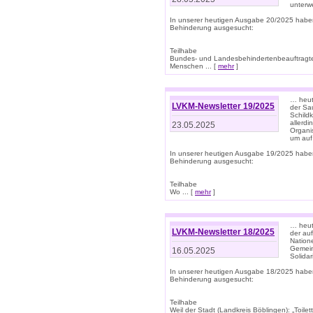
unterwe
In unserer heutigen Ausgabe 20/2025 habe
Behinderung ausgesucht:
Teilhabe
Bundes- und Landesbehindertenbeauftragte:
Menschen ... [
mehr
]
… heute
LVKM-Newsletter 19/2025
der Sau
Schild
allerd
23.05.2025
Organi
um auf
In unserer heutigen Ausgabe 19/2025 habe
Behinderung ausgesucht:
Teilhabe
Wo ... [
mehr
]
… heut
LVKM-Newsletter 18/2025
der au
Nation
Gemeins
16.05.2025
Solidar
In unserer heutigen Ausgabe 18/2025 habe
Behinderung ausgesucht:
Teilhabe
Weil der Stadt (Landkreis Böblingen): „Toilette