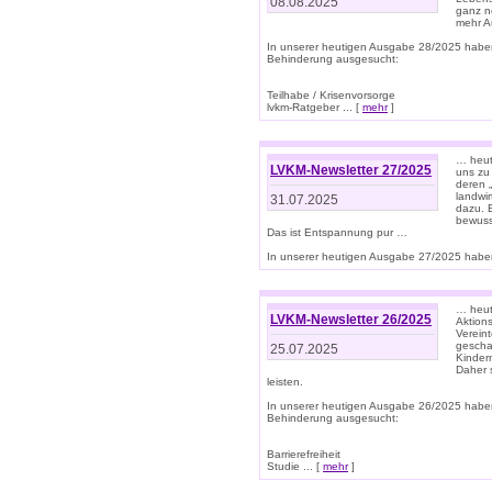
08.08.2025
ganz n
mehr A
In unserer heutigen Ausgabe 28/2025 habe
Behinderung ausgesucht:
Teilhabe / Krisenvorsorge
lvkm-Ratgeber ... [
mehr
]
… heut
LVKM-Newsletter 27/2025
uns zu
deren „
landwi
31.07.2025
dazu. E
bewusst
Das ist Entspannung pur …
In unserer heutigen Ausgabe 27/2025 haben
… heute
LVKM-Newsletter 26/2025
Aktion
Verein
gescha
25.07.2025
Kinder
Daher s
leisten.
In unserer heutigen Ausgabe 26/2025 habe
Behinderung ausgesucht:
Barrierefreiheit
Studie ... [
mehr
]