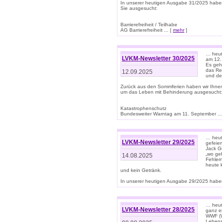
In unserer heutigen Ausgabe 31/2025 habe
Sie ausgesucht:
Barrierefreiheit / Teilhabe
AG Barrierefreiheit ... [
mehr
]
… heut
LVKM-Newsletter 30/2025
am 12.
Es geh
das Rec
12.09.2025
und de
Zurück aus den Sommferien haben wir Ihne
um das Leben mit Behinderung ausgesucht
Katastrophenschutz
Bundesweiter Warntag am 11. September ...
… heute
LVKM-Newsletter 29/2025
gefeie
Jack Gi
„wo ge
14.08.2025
Fehler
heute 
und kein Getränk.
In unserer heutigen Ausgabe 29/2025 haben
… heute
LVKM-Newsletter 28/2025
ganz e
WWF (W
Lebens