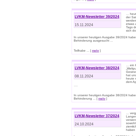
… heut
LVKM-Newsletter 39/2024
der Sa
werden
etwas 
15.11.2024
Tags de
sich d
In unserer heutigen Ausgabe 39/2024 habe
Behinderung ausgesucht ...
Teilhabe ... [
mehr
]
… ein 
LVKM-Newsletter 38/2024
„Weltpu
Gesine
hat und
08.11.2024
heute 
dem App
….
In unserer heutigen Ausgabe 38/2024 habe
Behinderung ... [
mehr
]
… verg
LVKM-Newsletter 37/2024
Langens
verwen
sowohl
24.10.2024
ziemlic
haben