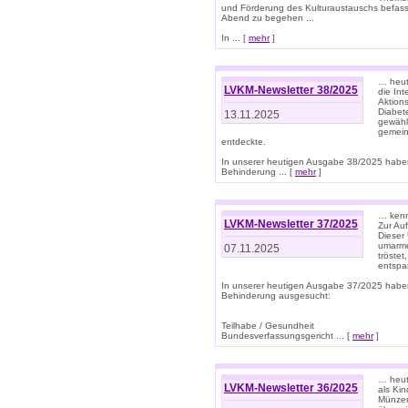
und Förderung des Kulturaustauschs befasse
Abend zu begehen ...
In ... [
mehr
]
… heut
LVKM-Newsletter 38/2025
die In
Aktions
Diabet
13.11.2025
gewählt
gemein
entdeckte.
In unserer heutigen Ausgabe 38/2025 habe
Behinderung ... [
mehr
]
… kenne
LVKM-Newsletter 37/2025
Zur Au
Dieser 
umarme
07.11.2025
tröste
entspa
In unserer heutigen Ausgabe 37/2025 habe
Behinderung ausgesucht:
Teilhabe / Gesundheit
Bundesverfassungsgericht ... [
mehr
]
… heute
LVKM-Newsletter 36/2025
als Kin
Münzen