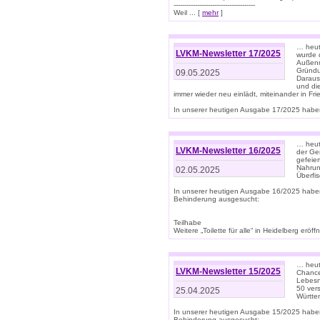
--------------------------------------
Weil ... [
mehr
]
… heut
LVKM-Newsletter 17/2025
wurde 
Außenm
Gründu
09.05.2025
Daraus
und di
immer wieder neu einlädt, miteinander in Fri
In unserer heutigen Ausgabe 17/2025 haben 
… heute
LVKM-Newsletter 16/2025
der Ge
gefeie
Nahrun
02.05.2025
Überfi
In unserer heutigen Ausgabe 16/2025 habe
Behinderung ausgesucht:
Teilhabe
Weitere „Toilette für alle“ in Heidelberg erö
… heute
LVKM-Newsletter 15/2025
Chance
Lebesn
50 ver
25.04.2025
Württem
In unserer heutigen Ausgabe 15/2025 habe
Behinderung ausgesucht: