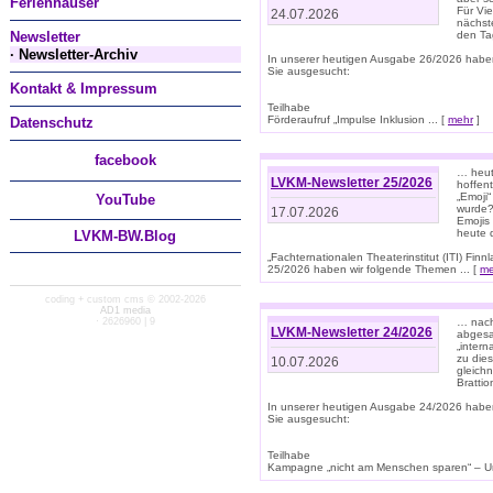
Ferienhäuser
Für Vi
24.07.2026
nächst
Newsletter
den T
· Newsletter-Archiv
In unserer heutigen Ausgabe 26/2026 habe
Sie ausgesucht:
Kontakt & Impressum
Teilhabe
Förderaufruf „Impulse Inklusion ... [
mehr
]
Datenschutz
facebook
… heut
LVKM-Newsletter 25/2026
hoffent
„Emoji“
You
Tube
wurde?
17.07.2026
Emojis 
heute 
LVKM-BW.Blog
„Fachternationalen Theaterinstitut (ITI) Fi
25/2026 haben wir folgende Themen ... [
me
coding + custom cms © 2002-2026
AD1 media
· 2626960 | 9
… nach
LVKM-Newsletter 24/2026
abgesag
„intern
zu dies
10.07.2026
gleich
Brattio
In unserer heutigen Ausgabe 24/2026 habe
Sie ausgesucht:
Teilhabe
Kampagne „nicht am Menschen sparen“ – Un