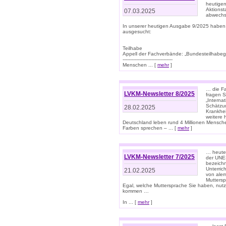
heutigen
Aktionst
07.03.2025
abwechs
In unserer heutigen Ausgabe 9/2025 haben
ausgesucht:
Teilhabe
Appell der Fachverbände: „Bundesteilhabeg
---------------------------------
Menschen ... [
mehr
]
… die Fa
LVKM-Newsletter 8/2025
fragen S
„Interna
Schätzun
28.02.2025
Krankhei
weitere 
Deutschland leben rund 4 Millionen Mensche
Farben sprechen – ... [
mehr
]
… heute 
LVKM-Newsletter 7/2025
der UNE
bezeichn
Unterric
21.02.2025
von alem
Muttersp
Egal, welche Muttersprache Sie haben, nutz
kommen …
In ... [
mehr
]