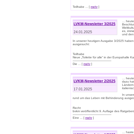
Teilhabe ... [
mehr
]
… heute 
LVKM-Newsletter 3/2025
Beschlu
Weltkult
es, imme
24.01.2025
und den 
In unserer heutigen Ausgabe 3/2025 haben
ausgesucht:
Teilhabe
Neue „Toilette für alle“ in der Europahalle Ka
-------------------------------------------
Die ... [
mehr
]
… heute 
LVKM-Newsletter 2/2025
dazu hat
Ländern 
italieni
17.01.2025
In unse
rund um das Leben mit Behinderung ausges
Recht
bvkm veröffentlicht 9. Auflage des Ratgeb
-------------------------------------------
Eine ... [
mehr
]
… haste 