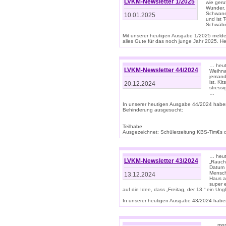
LVKM-Newsletter 1/2025
wie geru
Wunder, 
Schwanen
10.01.2025
und ist 
Schwäbi
Mit unserer heutigen Ausgabe 1/2025 meld
alles Gute für das noch junge Jahr 2025. H
… heute
LVKM-Newsletter 44/2024
Weihna
jemand
ist. K
20.12.2024
stress
…
In unserer heutigen Ausgabe 44/2024 habe
Behinderung ausgesucht:
Teilhabe
Ausgezeichnet: Schülerzeitung KBS-Tim€s de
… heute
LVKM-Newsletter 43/2024
„Rauch
Datum 
Mensch
13.12.2024
Haus au
super 
auf die Idee, dass „Freitag, der 13.“ ein Un
In unserer heutigen Ausgabe 43/2024 haben 
… „mor