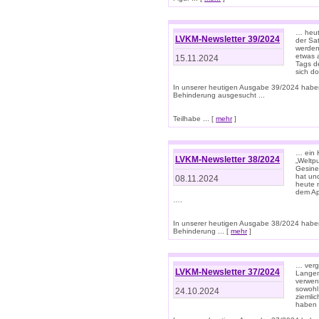
… heut
LVKM-Newsletter 39/2024
der Sa
werden
etwas 
15.11.2024
Tags de
sich d
In unserer heutigen Ausgabe 39/2024 habe
Behinderung ausgesucht ...
Teilhabe ... [
mehr
]
… ein 
LVKM-Newsletter 38/2024
„Weltpu
Gesine
hat und
08.11.2024
heute 
dem App
….
In unserer heutigen Ausgabe 38/2024 habe
Behinderung ... [
mehr
]
… verg
LVKM-Newsletter 37/2024
Langens
verwen
sowohl
24.10.2024
ziemlic
haben