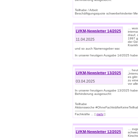
Teilhabe / Arbeit
Beschäftigungsquote schwerbehinderter Mens
… wuss
LVKM-Newsletter 14/2025
intern
drauf, 
1997 gi
11.04.2025
der Geb
Krankhe
und so auch Namensgeber war.
In unserer heutigen Ausgabe 14/2025 haben
… heut
LVKM-Newsletter 13/2025
„Intern
es gibt
zu eine
03.04.2025
vor all
In unserer heutigen Ausgabe 13/2025 habe
Behinderung ausgesucht:
Teilhabe
Aktionswoche #OhneFachkräfteKeineTeilh
---------------------------------
Fachkräfte ... [
mehr
]
… zuge
LVKM-Newsletter 12/2025
schwer
Kirscht