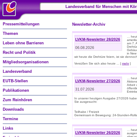
Landesverband für Menschen mit Kör
Pressemitteilungen
Newsletter-Archiv
Themen
… heute
LVKM-Newsletter 28/2026
amerik
Leben ohne Barrieren
am 7. 
Drehtür
06.08.2026
Gebäud
Recht und Politik
in New
wir heute die Drehtüre feiern, ist sie dennoch
Mitgliedsorganisationen
Versüßen Sie sich also heute ... [
mehr
]
Landesverband
… heut
EUTB-Stellen
LVKM-Newsletter 27/2026
Aktions
Arbeit
öffentl
31.07.2026
Publikationen
Ertrin
In unserer heutigen Ausgabe 27/2026 habe
Zum Reinhören
Sie ausgesucht:
Downloads
Teilhabe / Freizeit
Gemeinsam in Bewegung: 24-Stunden-Rollstu
Termine
Links
… heut
LVKM-Newsletter 26/2026
ausgere
aber s