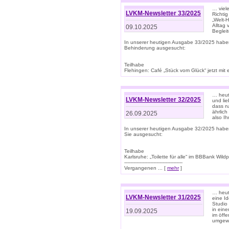
… viel
LVKM-Newsletter 33/2025
Richti
„Welt-
Alltag
09.10.2025
Beglei
In unserer heutigen Ausgabe 33/2025 habe
Behinderung ausgesucht:
Teilhabe
Flehingen: Café „Stück vom Glück“ jetzt mit ein
… heut
LVKM-Newsletter 32/2025
und lie
dass n
ährlich
26.09.2025
also Ih
In unserer heutigen Ausgabe 32/2025 habe
Sie ausgesucht:
Teilhabe
Karlsruhe: „Toilette für alle“ im BBBank Wildp
--------------------------------------
Vergangenen ... [
mehr
]
… heute
LVKM-Newsletter 31/2025
eine I
Studio
in ein
19.09.2025
im öff
umgew