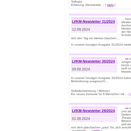
Teilhabe
Erklärung „Demokratie ... [
mehr
]
… heute
LVKM-Newsletter 31/2024
ideale
durchzu
Hershe
12.09.2024
der He
Schoko
sich den Tag ein kleines bisschen ...
In unserer heutigen Ausgabe 31/2024 melde
… wir 
LVKM-Newsletter 30/2024
ruhige
heute 
heiß od
09.08.2024
klassi
In unserer heutigen Ausgabe 30/2024 habe
Behinderung ausgesucht ...
Selbstbestimmung / Wohnen
Ein neues Zuhause für 8 Menschen mit ... [
… wir s
LVKM-Newsletter 29/2024
und ab 
Gelähm
„Paral
01.08.2024
Wörtern
weil si
von dem griechischen „para“ für „sich anschl
„zugehörig“, ... [
mehr
]