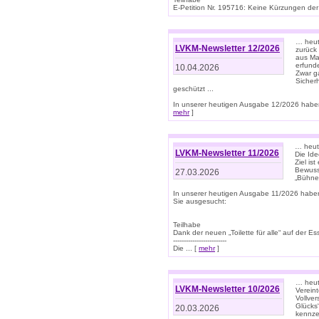
E-Petition Nr. 195716: Keine Kürzungen der E
… heute
LVKM-Newsletter 12/2026
zurück
aus Ma
erfund
10.04.2026
Zwar ga
Sicher
geschützt ...
In unserer heutigen Ausgabe 12/2026 haben
mehr
]
… heute
LVKM-Newsletter 11/2026
Die Ide
Ziel is
Bewuss
27.03.2026
„Bühne 
In unserer heutigen Ausgabe 11/2026 habe
Sie ausgesucht:
Teilhabe
Dank der neuen „Toilette für alle“ auf der Ess
-------------------------
Die ... [
mehr
]
… heute
LVKM-Newsletter 10/2026
Verein
Vollve
Glücks
20.03.2026
kennze