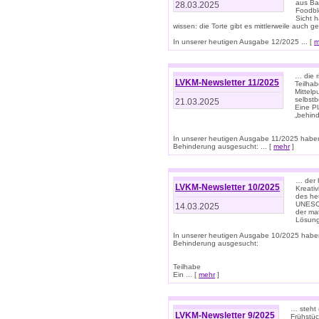
aus Ba
28.03.2025
Foodbl
Sicht h
wissen: die Torte gibt es mittlerweile auch g
In unserer heutigen Ausgabe 12/2025 ... [
m
… die r
LVKM-Newsletter 11/2025
Teilha
Mittelp
selbstb
21.03.2025
Eine Pl
„behind
In unserer heutigen Ausgabe 11/2025 habe
Behinderung ausgesucht: ... [
mehr
]
… der 
LVKM-Newsletter 10/2025
Kreati
des heu
UNESCO 
14.03.2025
der ma
Lösung
In unserer heutigen Ausgabe 10/2025 habe
Behinderung ausgesucht:
Teilhabe
Ein ... [
mehr
]
… steht 
LVKM-Newsletter 9/2025
Frühstüc