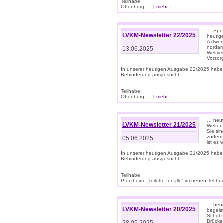
Teilhabe
Offenburg: ... [
mehr
]
… Spor
LVKM-Newsletter 22/2025
heutig
Axtwer
nordame
13.06.2025
Weltve
Vorsor
In unserer heutigen Ausgabe 22/2025 habe
Behinderung ausgesucht:
Teilhabe
Offenburg: ... [
mehr
]
… heute
LVKM-Newsletter 21/2025
Welten
Sie sin
zudem 
05.06.2025
ist es 
In unserer heutigen Ausgabe 21/2025 habe
Behinderung ausgesucht:
Teilhabe
Pforzheim: „Toilette für alle“ im neuen Techni
… heute
LVKM-Newsletter 20/2025
begeis
Schutz
Brücken
28.05.2025