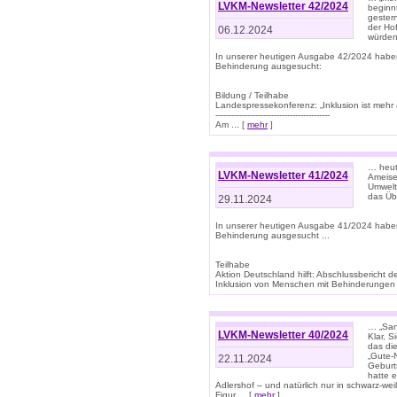
LVKM-Newsletter 42/2024
beginn
gestern
der Hof
06.12.2024
würden
In unserer heutigen Ausgabe 42/2024 habe
Behinderung ausgesucht:
Bildung / Teilhabe
Landespressekonferenz: „Inklusion ist mehr 
-------------------------------------------
Am ... [
mehr
]
… heute
LVKM-Newsletter 41/2024
Ameise
Umwelt
das Übe
29.11.2024
In unserer heutigen Ausgabe 41/2024 habe
Behinderung ausgesucht ...
Teilhabe
Aktion Deutschland hilft: Abschlussberic
Inklusion von Menschen mit Behinderungen (P
… „San
LVKM-Newsletter 40/2024
Klar, 
das die
„Gute-
22.11.2024
Geburt
hatte 
Adlershof – und natürlich nur in schwarz-w
Figur ... [
mehr
]