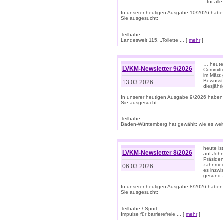
für all
In unserer heutigen Ausgabe 10/2026 habe
Sie ausgesucht:
Teilhabe
Landesweit 115. „Toilette ... [
mehr
]
… heute 
LVKM-Newsletter 9/2026
Committe
im März 
Bewussts
13.03.2026
diesjähr
In unserer heutigen Ausgabe 9/2026 haben
Sie ausgesucht:
Teilhabe
Baden-Württemberg hat gewählt: wie es weite
heute is
LVKM-Newsletter 8/2026
auf Joh
Präsiden
zahnmedi
06.03.2026
es inzwi
gesund z
In unserer heutigen Ausgabe 8/2026 haben
Sie ausgesucht:
Teilhabe / Sport
Impulse für barrierefreie ... [
mehr
]