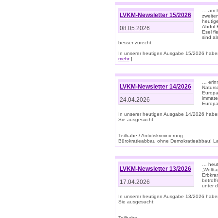
… am h
LVKM-Newsletter 15/2026
zweite
heutige
Abdul R
08.05.2026
Esel f
sind a
besser zurecht.
In unserer heutigen Ausgabe 15/2026 haben
mehr
]
… erin
LVKM-Newsletter 14/2026
Natursc
Europa
immate
24.04.2026
Europa
In unserer heutigen Ausgabe 14/2026 habe
Sie ausgesucht:
Teilhabe / Antidiskriminierung
Bürokratieabbau ohne Demokratieabbau! Land
… heut
LVKM-Newsletter 13/2026
„Weltta
Erbkran
betroff
17.04.2026
unter d
In unserer heutigen Ausgabe 13/2026 habe
Sie ausgesucht:
Teilhabe