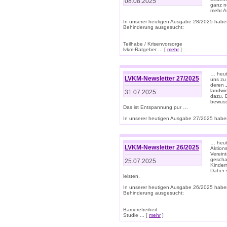
08.08.2025
ganz n
mehr A
In unserer heutigen Ausgabe 28/2025 habe
Behinderung ausgesucht:
Teilhabe / Krisenvorsorge
lvkm-Ratgeber ... [
mehr
]
… heut
LVKM-Newsletter 27/2025
uns zu
deren „
landwi
31.07.2025
dazu. E
bewusst
Das ist Entspannung pur …
In unserer heutigen Ausgabe 27/2025 haben
… heute
LVKM-Newsletter 26/2025
Aktion
Verein
gescha
25.07.2025
Kinder
Daher s
leisten.
In unserer heutigen Ausgabe 26/2025 habe
Behinderung ausgesucht:
Barrierefreiheit
Studie ... [
mehr
]