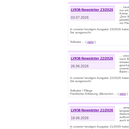
… heute
LVKM-Newsletter 23/2026
nur ein
Kreise
„Zero 
03.07.2026
plastik
zur Pla
In unserer heutigen Ausgabe 23/2026 habe
Sie ausgesucht:
Teilhabe ... [
mehr
]
… erin
LVKM-Newsletter 22/2026
nach B
einwan
gescha
26.06.2026
unsere
Bären a
In unserer heutigen Ausgabe 22/2026 habe
Sie ausgesucht:
Teilhabe / Pflege
Frankfurter Erklärung „Menschen ... [
mehr
]
… atme
LVKM-Newsletter 21/2026
langsa
Aktion
aufkom
18.06.2026
auch i
In unserer heutigen Ausgabe 21/2026 habe