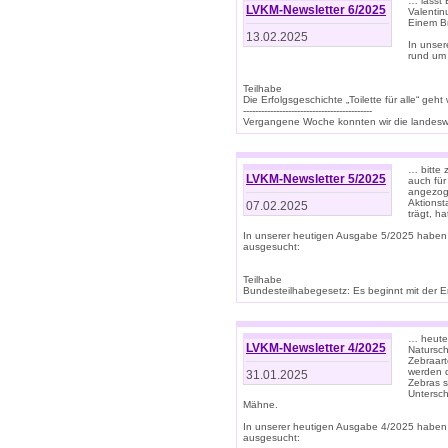
… lasst 
LVKM-Newsletter 6/2025
Valentin
Einem B
13.02.2025
In unse
rund um
Teilhabe
Die Erfolgsgeschichte „Toilette für alle“ geht
-------------------------------------------
Vergangene Woche konnten wir die landeswe
… bitte 
LVKM-Newsletter 5/2025
auch für
angezoge
Aktionst
07.02.2025
trägt, h
In unserer heutigen Ausgabe 5/2025 haben
ausgesucht:
Teilhabe
Bundesteilhabegesetz: Es beginnt mit der Erm
… heute 
LVKM-Newsletter 4/2025
Natursch
Zebraart
werden d
31.01.2025
Zebras s
Untersch
Mähne.
In unserer heutigen Ausgabe 4/2025 haben
ausgesucht: