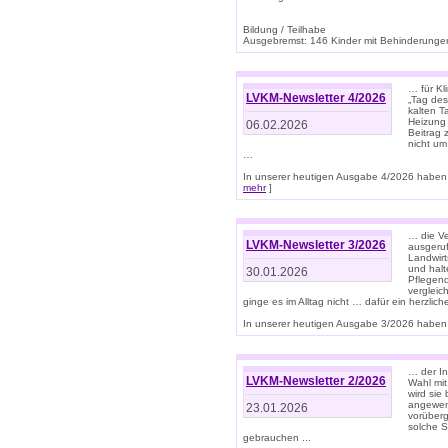
Bildung / Teilhabe
Ausgebremst: 146 Kinder mit Behinderungen
… für Kl
LVKM-Newsletter 4/2026
„Tag des
kalten T
Heizung 
06.02.2026
Beitrag 
nicht um
…
In unserer heutigen Ausgabe 4/2026 haben 
mehr
]
… die Ve
LVKM-Newsletter 3/2026
ausgeruf
Landwirt
und halt
30.01.2026
Pflegend
vergleic
ginge es im Alltag nicht … dafür ein herzlich
In unserer heutigen Ausgabe 3/2026 haben 
… der In
LVKM-Newsletter 2/2026
Wahl mit
wird si
angewend
23.01.2026
vorüberg
solche S
gebrauchen ...