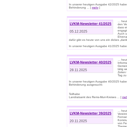
In unserer heutigen Ausgabe 42/2025 habe
Behinderung ... [
mehr
]
… heute
LVKM-Newsletter 41/2025
den Ver
dass et
engagie
05.12.2025
Auch u
Ehrena
dafür gibt es heute von uns ein dickes „dank
In unserer heutigen Ausgabe 41/2025 haben 
… heute
LVKM-Newsletter 40/2025
Informa
Gemein
tätig w
28.11.2025
Zeiten 
Tag zu
In unserer heutigen Ausgabe 40/2025 habe
Behinderung ausgesucht:
Teilhabe
Landratsamt des Rems-Murr-Kreises ... [
me
… heute
LVKM-Newsletter 39/2025
Verein
Fernse
Kommun
20.11.2025
von Fe
Themen 