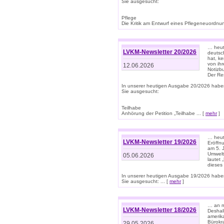
Sie ausgesucht:
Pflege
Die Kritik am Entwurf eines Pflegeneuordnung
… heute
LVKM-Newsletter 20/2026
deutsch
hat, k
von ih
12.06.2026
Notizb
Der Re
In unserer heutigen Ausgabe 20/2026 habe
Sie ausgesucht:
Teilhabe
Anhörung der Petition „Teilhabe ... [
mehr
]
… heute
LVKM-Newsletter 19/2026
Eröffn
am 5. 
Umwelt“
05.06.2026
lautet
dieses
In unserer heutigen Ausgabe 19/2026 habe
Sie ausgesucht: ... [
mehr
]
… an m
LVKM-Newsletter 18/2026
Deshal
amerik
Bürokra
29.05.2026