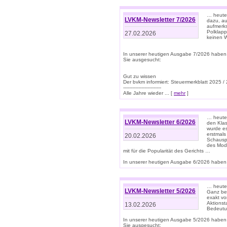
… heute 
LVKM-Newsletter 7/2026
dazu, au
aufmerks
Polklapp
27.02.2026
keinen W
In unserer heutigen Ausgabe 7/2026 haben
Sie ausgesucht:
Gut zu wissen
Der bvkm informiert: Steuermerkblatt 2025 /
-------------------------
Alle Jahre wieder ... [
mehr
]
… heute 
LVKM-Newsletter 6/2026
den Klas
wurde es
erstmals
20.02.2026
Schauspi
des Mode
mit für die Popularität des Gerichts …
In unserer heutigen Ausgabe 6/2026 haben 
… heute 
LVKM-Newsletter 5/2026
Ganz bew
exakt vo
Aktionst
13.02.2026
Bedeutun
In unserer heutigen Ausgabe 5/2026 haben
Sie ausgesucht: