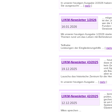
In unserer heutigen Ausgabe 2/2026 haben
Sie ausgesucht: ... [
mehr
]
… mögen 
LVKM-Newsletter 1/2026
ist der 
wer die 
Funden b
16.01.2026
Gewürze 
Mit unserer heutigen Ausgabe 1/2026 starte
Themen rund um das Leben mit Behinderun
Teilhabe
Leistungen der Eingliederungshilfe ... [
mehr
… heut
LVKM-Newsletter 43/2025
dass s
kein G
und Äp
19.12.2025
als Bau
aber sc
Lauscha das historische Zentrum für die He
In unserer heutigen Ausgabe ... [
mehr
]
… kenn
LVKM-Newsletter 42/2025
prüfen
gechec
ist am
12.12.2025
Spätest
Gästen 
Mikro sprechen ...