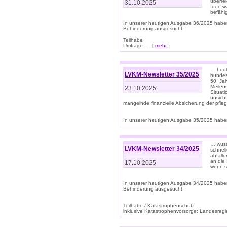
überre
31.10.2025
Idee w
befähi
In unserer heutigen Ausgabe 36/2025 habe
Behinderung ausgesucht:
Teilhabe
Umfrage: ... [
mehr
]
… heute
LVKM-Newsletter 35/2025
bundesw
50. Jah
Meilen
23.10.2025
Situati
unsicht
mangelnde finanzielle Absicherung der pfleg
In unserer heutigen Ausgabe 35/2025 haben
… wuss
LVKM-Newsletter 34/2025
schnel
abfalle
an die 
17.10.2025
wenn s
In unserer heutigen Ausgabe 34/2025 habe
Behinderung ausgesucht:
Teilhabe / Katastrophenschutz
inklusive Katastrophenvorsorge: Landesregie