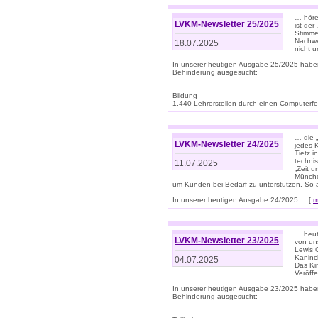
… höre
LVKM-Newsletter 25/2025
ist der
Stimme
Nachwe
18.07.2025
nicht 
In unserer heutigen Ausgabe 25/2025 habe
Behinderung ausgesucht:
Bildung
1.440 Lehrerstellen durch einen Computerfeh
… die 
LVKM-Newsletter 24/2025
jedes 
Tietz i
techni
11.07.2025
„Zeit 
Münche
um Kunden bei Bedarf zu unterstützen. So 
In unserer heutigen Ausgabe 24/2025 ... [
m
… heute
LVKM-Newsletter 23/2025
von uns
Lewis C
Kaninc
04.07.2025
Das Kin
Veröff
In unserer heutigen Ausgabe 23/2025 habe
Behinderung ausgesucht: