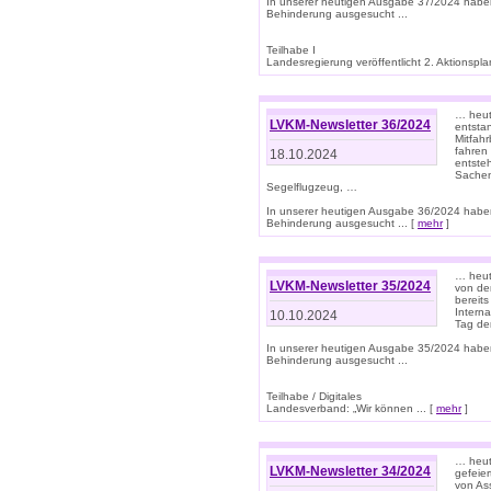
In unserer heutigen Ausgabe 37/2024 habe
Behinderung ausgesucht ...
Teilhabe I
Landesregierung veröffentlicht 2. Aktionsplan
… heute
LVKM-Newsletter 36/2024
entsta
Mitfah
fahren
18.10.2024
entste
Sachen
Segelflugzeug, …
In unserer heutigen Ausgabe 36/2024 habe
Behinderung ausgesucht ... [
mehr
]
… heute
LVKM-Newsletter 35/2024
von den
bereits
Interna
10.10.2024
Tag de
In unserer heutigen Ausgabe 35/2024 habe
Behinderung ausgesucht ...
Teilhabe / Digitales
Landesverband: „Wir können ... [
mehr
]
… heut
LVKM-Newsletter 34/2024
gefeier
von Ass