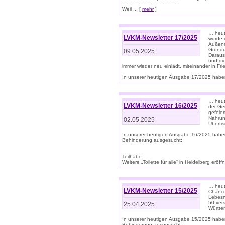
--------------------------------------
Weil ... [
mehr
]
… heut
LVKM-Newsletter 17/2025
wurde 
Außenm
Gründu
09.05.2025
Daraus
und di
immer wieder neu einlädt, miteinander in Fri
In unserer heutigen Ausgabe 17/2025 haben 
… heute
LVKM-Newsletter 16/2025
der Ge
gefeie
Nahrun
02.05.2025
Überfi
In unserer heutigen Ausgabe 16/2025 habe
Behinderung ausgesucht:
Teilhabe
Weitere „Toilette für alle“ in Heidelberg erö
… heute
LVKM-Newsletter 15/2025
Chance
Lebesn
50 ver
25.04.2025
Württem
In unserer heutigen Ausgabe 15/2025 habe
Behinderung ausgesucht: