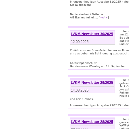
In unserer heutigen Ausgabe 31/2025 habe
Sie ausgesucht:
Barrierefreiheit / Teilhabe
AG Barrierefreiheit ... [
mehr
]
… heut
LVKM-Newsletter 30/2025
am 12.
Es geh
das Rec
12.09.2025
und de
Zurück aus den Sommferien haben wir Ihne
um das Leben mit Behinderung ausgesucht
Katastrophenschutz
Bundesweiter Warntag am 11. September ...
… heute
LVKM-Newsletter 29/2025
gefeie
Jack Gi
„wo ge
14.08.2025
Fehler
heute 
und kein Getränk.
In unserer heutigen Ausgabe 29/2025 haben
… heute
LVKM-Newsletter 28/2025
ganz e
WWF (W
Lebens