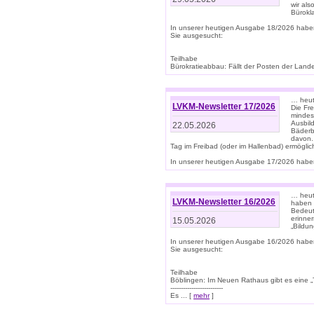
wir als
Bürok
In unserer heutigen Ausgabe 18/2026 habe
Sie ausgesucht:
Teilhabe
Bürokratieabbau: Fällt der Posten der Land
… heut
LVKM-Newsletter 17/2026
Die Fr
mindes
Ausbild
22.05.2026
Bäderbe
davon.
Tag im Freibad (oder im Hallenbad) ermöglic
In unserer heutigen Ausgabe 17/2026 haben
… heute
LVKM-Newsletter 16/2026
haben 
Bedeut
erinner
15.05.2026
„Bildun
In unserer heutigen Ausgabe 16/2026 habe
Sie ausgesucht:
Teilhabe
Böblingen: Im Neuen Rathaus gibt es eine „Toi
-------------------------
Es ... [
mehr
]