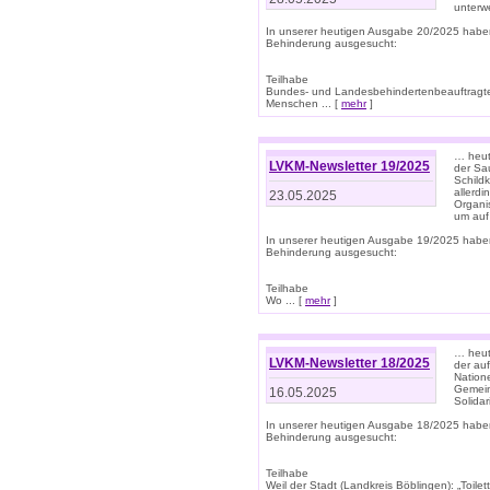
unterwe
In unserer heutigen Ausgabe 20/2025 habe
Behinderung ausgesucht:
Teilhabe
Bundes- und Landesbehindertenbeauftragte:
Menschen ... [
mehr
]
… heute
LVKM-Newsletter 19/2025
der Sau
Schild
allerd
23.05.2025
Organi
um auf
In unserer heutigen Ausgabe 19/2025 habe
Behinderung ausgesucht:
Teilhabe
Wo ... [
mehr
]
… heut
LVKM-Newsletter 18/2025
der au
Nation
Gemeins
16.05.2025
Solidar
In unserer heutigen Ausgabe 18/2025 habe
Behinderung ausgesucht:
Teilhabe
Weil der Stadt (Landkreis Böblingen): „Toilette