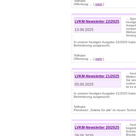
Teilhabe
Offenburg: ... [
mehr
]
… Spor
LVKM-Newsletter 22/2025
heutig
Axtwer
nordame
13.06.2025
Weltve
Vorsor
In unserer heutigen Ausgabe 22/2025 habe
Behinderung ausgesucht:
Teilhabe
Offenburg: ... [
mehr
]
… heute
LVKM-Newsletter 21/2025
Welten
Sie sin
zudem 
05.06.2025
ist es 
In unserer heutigen Ausgabe 21/2025 habe
Behinderung ausgesucht:
Teilhabe
Pforzheim: „Toilette für alle“ im neuen Techni
… heute
LVKM-Newsletter 20/2025
begeis
Schutz
Brücken
28.05.2025