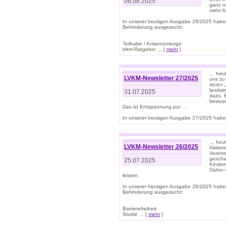
08.08.2025
ganz n
mehr A
In unserer heutigen Ausgabe 28/2025 habe
Behinderung ausgesucht:
Teilhabe / Krisenvorsorge
lvkm-Ratgeber ... [
mehr
]
… heut
LVKM-Newsletter 27/2025
uns zu
deren „
landwi
31.07.2025
dazu. E
bewusst
Das ist Entspannung pur …
In unserer heutigen Ausgabe 27/2025 haben
… heute
LVKM-Newsletter 26/2025
Aktion
Verein
gescha
25.07.2025
Kinder
Daher s
leisten.
In unserer heutigen Ausgabe 26/2025 habe
Behinderung ausgesucht:
Barrierefreiheit
Studie ... [
mehr
]