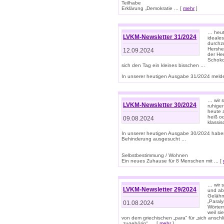
Teilhabe
Erklärung „Demokratie ... [
mehr
]
… heute
LVKM-Newsletter 31/2024
ideale
durchzu
Hershe
12.09.2024
der He
Schoko
sich den Tag ein kleines bisschen ...
In unserer heutigen Ausgabe 31/2024 melde
… wir 
LVKM-Newsletter 30/2024
ruhige
heute 
heiß od
09.08.2024
klassi
In unserer heutigen Ausgabe 30/2024 habe
Behinderung ausgesucht ...
Selbstbestimmung / Wohnen
Ein neues Zuhause für 8 Menschen mit ... [
… wir s
LVKM-Newsletter 29/2024
und ab 
Gelähm
„Paral
01.08.2024
Wörtern
weil si
von dem griechischen „para“ für „sich anschl
„zugehörig“, ... [
mehr
]