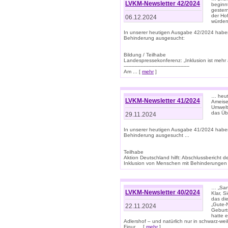
LVKM-Newsletter 42/2024
beginn
gestern
der Hof
06.12.2024
würden
In unserer heutigen Ausgabe 42/2024 habe
Behinderung ausgesucht:
Bildung / Teilhabe
Landespressekonferenz: „Inklusion ist mehr 
-------------------------------------------
Am ... [
mehr
]
… heute
LVKM-Newsletter 41/2024
Ameise
Umwelt
das Übe
29.11.2024
In unserer heutigen Ausgabe 41/2024 habe
Behinderung ausgesucht ...
Teilhabe
Aktion Deutschland hilft: Abschlussberic
Inklusion von Menschen mit Behinderungen (P
… „San
LVKM-Newsletter 40/2024
Klar, 
das die
„Gute-
22.11.2024
Geburt
hatte 
Adlershof – und natürlich nur in schwarz-w
Figur ... [
mehr
]