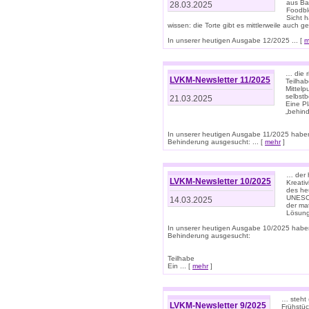
aus Ba
28.03.2025
Foodbl
Sicht h
wissen: die Torte gibt es mittlerweile auch g
In unserer heutigen Ausgabe 12/2025 ... [
m
… die r
LVKM-Newsletter 11/2025
Teilha
Mittelp
selbstb
21.03.2025
Eine Pl
„behind
In unserer heutigen Ausgabe 11/2025 habe
Behinderung ausgesucht: ... [
mehr
]
… der 
LVKM-Newsletter 10/2025
Kreati
des heu
UNESCO 
14.03.2025
der ma
Lösung
In unserer heutigen Ausgabe 10/2025 habe
Behinderung ausgesucht:
Teilhabe
Ein ... [
mehr
]
… steht 
LVKM-Newsletter 9/2025
Frühstüc