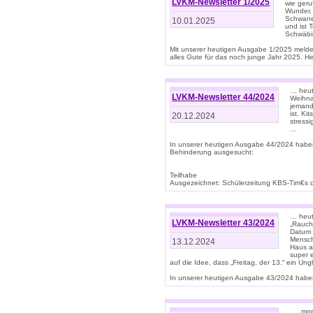
LVKM-Newsletter 1/2025
wie geru
Wunder, 
Schwanen
10.01.2025
und ist 
Schwäbi
Mit unserer heutigen Ausgabe 1/2025 meld
alles Gute für das noch junge Jahr 2025. H
… heute
LVKM-Newsletter 44/2024
Weihna
jemand
ist. K
20.12.2024
stress
…
In unserer heutigen Ausgabe 44/2024 habe
Behinderung ausgesucht:
Teilhabe
Ausgezeichnet: Schülerzeitung KBS-Tim€s de
… heute
LVKM-Newsletter 43/2024
„Rauch
Datum 
Mensch
13.12.2024
Haus au
super 
auf die Idee, dass „Freitag, der 13.“ ein Un
In unserer heutigen Ausgabe 43/2024 haben 
… „mor