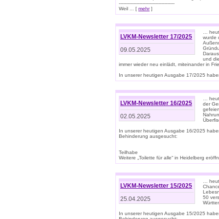
--------------------------------------
Weil ... [
mehr
]
… heut
LVKM-Newsletter 17/2025
wurde 
Außenm
Gründu
09.05.2025
Daraus
und di
immer wieder neu einlädt, miteinander in Fri
In unserer heutigen Ausgabe 17/2025 haben 
… heute
LVKM-Newsletter 16/2025
der Ge
gefeie
Nahrun
02.05.2025
Überfi
In unserer heutigen Ausgabe 16/2025 habe
Behinderung ausgesucht:
Teilhabe
Weitere „Toilette für alle“ in Heidelberg erö
… heute
LVKM-Newsletter 15/2025
Chance
Lebesn
50 ver
25.04.2025
Württem
In unserer heutigen Ausgabe 15/2025 habe
Behinderung ausgesucht: