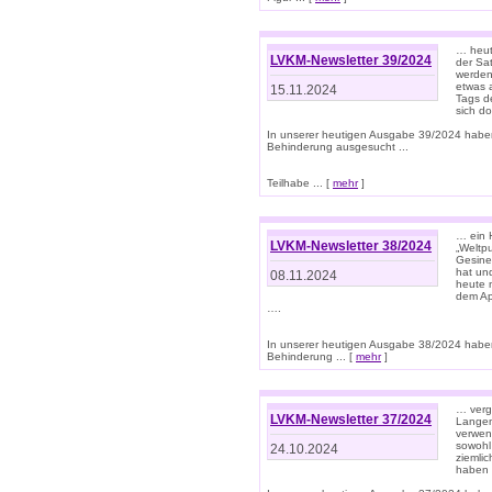
… heut
LVKM-Newsletter 39/2024
der Sa
werden
etwas 
15.11.2024
Tags de
sich d
In unserer heutigen Ausgabe 39/2024 habe
Behinderung ausgesucht ...
Teilhabe ... [
mehr
]
… ein 
LVKM-Newsletter 38/2024
„Weltpu
Gesine
hat und
08.11.2024
heute 
dem App
….
In unserer heutigen Ausgabe 38/2024 habe
Behinderung ... [
mehr
]
… verg
LVKM-Newsletter 37/2024
Langens
verwen
sowohl
24.10.2024
ziemlic
haben