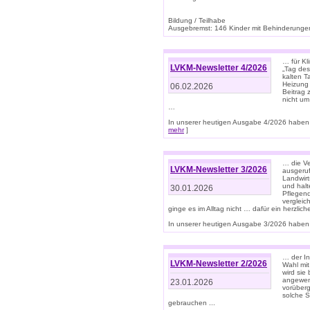
Bildung / Teilhabe
Ausgebremst: 146 Kinder mit Behinderungen
… für Kl
LVKM-Newsletter 4/2026
„Tag des
kalten T
Heizung 
06.02.2026
Beitrag 
nicht um
…
In unserer heutigen Ausgabe 4/2026 haben 
mehr
]
… die Ve
LVKM-Newsletter 3/2026
ausgeruf
Landwirt
und halt
30.01.2026
Pflegend
vergleic
ginge es im Alltag nicht … dafür ein herzlich
In unserer heutigen Ausgabe 3/2026 haben 
… der In
LVKM-Newsletter 2/2026
Wahl mit
wird si
angewend
23.01.2026
vorüberg
solche S
gebrauchen ...