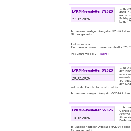
… heute 
LVKM-Newsletter 7/2026
dazu, au
aufmerks
Polklapp
27.02.2026
keinen W
In unserer heutigen Ausgabe 7/2026 haben
Sie ausgesucht:
Gut zu wissen
Der bvkm informiert: Steuermerkblatt 2025 /
-------------------------
Alle Jahre wieder ... [
mehr
]
… heute 
LVKM-Newsletter 6/2026
den Klas
wurde es
erstmals
20.02.2026
Schauspi
des Mode
mit für die Popularität des Gerichts …
In unserer heutigen Ausgabe 6/2026 haben 
… heute 
LVKM-Newsletter 5/2026
Ganz bew
exakt vo
Aktionst
13.02.2026
Bedeutun
In unserer heutigen Ausgabe 5/2026 haben
Sie ausgesucht: