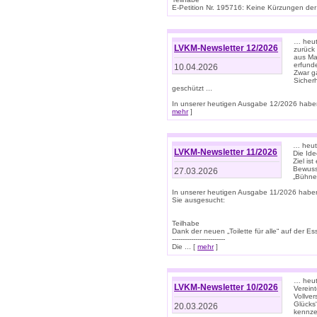
E-Petition Nr. 195716: Keine Kürzungen der E
… heute
LVKM-Newsletter 12/2026
zurück
aus Ma
erfund
10.04.2026
Zwar ga
Sicher
geschützt ...
In unserer heutigen Ausgabe 12/2026 haben
mehr
]
… heute
LVKM-Newsletter 11/2026
Die Ide
Ziel is
Bewuss
27.03.2026
„Bühne 
In unserer heutigen Ausgabe 11/2026 habe
Sie ausgesucht:
Teilhabe
Dank der neuen „Toilette für alle“ auf der Ess
-------------------------
Die ... [
mehr
]
… heute
LVKM-Newsletter 10/2026
Verein
Vollve
Glücks
20.03.2026
kennze