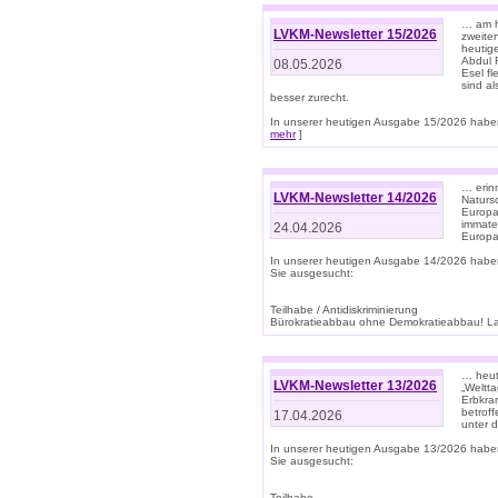
… am h
LVKM-Newsletter 15/2026
zweite
heutige
Abdul R
08.05.2026
Esel f
sind a
besser zurecht.
In unserer heutigen Ausgabe 15/2026 haben
mehr
]
… erin
LVKM-Newsletter 14/2026
Natursc
Europa
immate
24.04.2026
Europa
In unserer heutigen Ausgabe 14/2026 habe
Sie ausgesucht:
Teilhabe / Antidiskriminierung
Bürokratieabbau ohne Demokratieabbau! Land
… heut
LVKM-Newsletter 13/2026
„Weltta
Erbkran
betroff
17.04.2026
unter d
In unserer heutigen Ausgabe 13/2026 habe
Sie ausgesucht:
Teilhabe