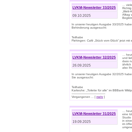
… viel
LVKM-Newsletter 33/2025
Richti
„Welt-
Alltag
09.10.2025
Beglei
In unserer heutigen Ausgabe 33/2025 habe
Behinderung ausgesucht:
Teilhabe
Flehingen: Café „Stück vom Glück“ jetzt mit ein
… heut
LVKM-Newsletter 32/2025
und lie
dass n
ährlich
26.09.2025
also Ih
In unserer heutigen Ausgabe 32/2025 habe
Sie ausgesucht:
Teilhabe
Karlsruhe: „Toilette für alle“ im BBBank Wildp
--------------------------------------
Vergangenen ... [
mehr
]
… heute
LVKM-Newsletter 31/2025
eine I
Studio
in ein
19.09.2025
im öff
umgew