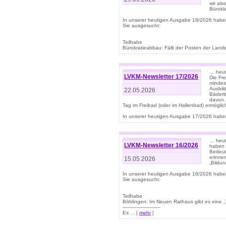
wir als
Bürok
In unserer heutigen Ausgabe 18/2026 habe
Sie ausgesucht:
Teilhabe
Bürokratieabbau: Fällt der Posten der Land
… heut
LVKM-Newsletter 17/2026
Die Fr
mindes
Ausbild
22.05.2026
Bäderbe
davon.
Tag im Freibad (oder im Hallenbad) ermöglic
In unserer heutigen Ausgabe 17/2026 haben
… heute
LVKM-Newsletter 16/2026
haben 
Bedeut
erinner
15.05.2026
„Bildun
In unserer heutigen Ausgabe 16/2026 habe
Sie ausgesucht:
Teilhabe
Böblingen: Im Neuen Rathaus gibt es eine „Toi
-------------------------
Es ... [
mehr
]