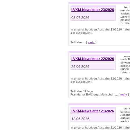
… heute
LVKM-Newsletter 23/2026
nur ein
Kreise
„Zero 
03.07.2026
plastik
zur Pla
In unserer heutigen Ausgabe 23/2026 habe
Sie ausgesucht:
Teilhabe ... [
mehr
]
… erin
LVKM-Newsletter 22/2026
nach B
einwan
gescha
26.06.2026
unsere
Bären a
In unserer heutigen Ausgabe 22/2026 habe
Sie ausgesucht:
Teilhabe / Pflege
Frankfurter Erklärung „Menschen ... [
mehr
]
… atme
LVKM-Newsletter 21/2026
langsa
Aktion
aufkom
18.06.2026
auch i
In unserer heutigen Ausgabe 21/2026 habe