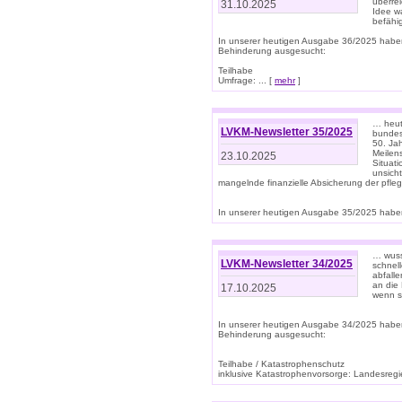
überre
31.10.2025
Idee w
befähi
In unserer heutigen Ausgabe 36/2025 habe
Behinderung ausgesucht:
Teilhabe
Umfrage: ... [
mehr
]
… heute
LVKM-Newsletter 35/2025
bundesw
50. Jah
Meilen
23.10.2025
Situati
unsicht
mangelnde finanzielle Absicherung der pfleg
In unserer heutigen Ausgabe 35/2025 haben
… wuss
LVKM-Newsletter 34/2025
schnel
abfalle
an die 
17.10.2025
wenn s
In unserer heutigen Ausgabe 34/2025 habe
Behinderung ausgesucht:
Teilhabe / Katastrophenschutz
inklusive Katastrophenvorsorge: Landesregie