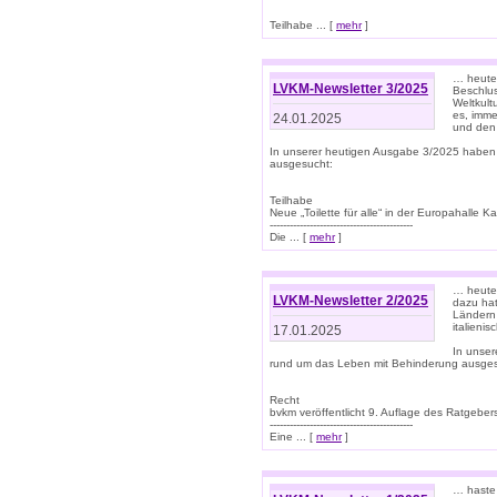
Teilhabe ... [
mehr
]
… heute 
LVKM-Newsletter 3/2025
Beschlu
Weltkult
es, imme
24.01.2025
und den 
In unserer heutigen Ausgabe 3/2025 haben
ausgesucht:
Teilhabe
Neue „Toilette für alle“ in der Europahalle Ka
-------------------------------------------
Die ... [
mehr
]
… heute 
LVKM-Newsletter 2/2025
dazu hat
Ländern 
italieni
17.01.2025
In unse
rund um das Leben mit Behinderung ausges
Recht
bvkm veröffentlicht 9. Auflage des Ratgeb
-------------------------------------------
Eine ... [
mehr
]
… haste 