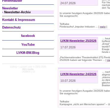
Ferienhäuser
Für Vi
24.07.2026
nächst
Newsletter
den T
· Newsletter-Archiv
In unserer heutigen Ausgabe 26/2026 habe
Sie ausgesucht:
Kontakt & Impressum
Teilhabe
Förderaufruf „Impulse Inklusion ... [
mehr
]
Datenschutz
facebook
… heut
LVKM-Newsletter 25/2026
hoffent
„Emoji“
You
Tube
wurde?
17.07.2026
Emojis 
heute 
LVKM-BW.Blog
„Fachternationalen Theaterinstitut (ITI) Fi
25/2026 haben wir folgende Themen ... [
me
coding + custom cms © 2002-2026
AD1 media
· 2626830 | 12
… nach
LVKM-Newsletter 24/2026
abgesag
„intern
zu dies
10.07.2026
gleich
Brattio
In unserer heutigen Ausgabe 24/2026 habe
Sie ausgesucht:
Teilhabe
Kampagne „nicht am Menschen sparen“ – Un