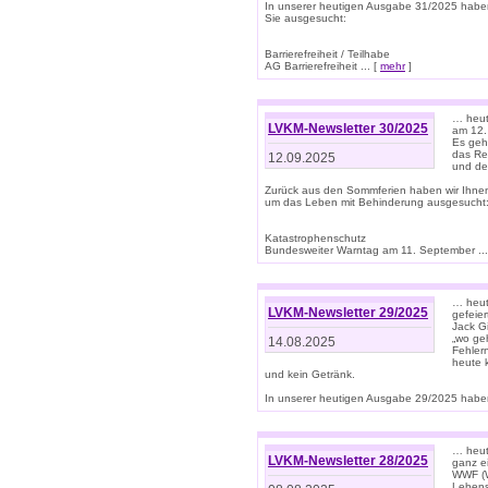
In unserer heutigen Ausgabe 31/2025 habe
Sie ausgesucht:
Barrierefreiheit / Teilhabe
AG Barrierefreiheit ... [
mehr
]
… heut
LVKM-Newsletter 30/2025
am 12.
Es geh
das Rec
12.09.2025
und de
Zurück aus den Sommferien haben wir Ihne
um das Leben mit Behinderung ausgesucht
Katastrophenschutz
Bundesweiter Warntag am 11. September ...
… heute
LVKM-Newsletter 29/2025
gefeie
Jack Gi
„wo ge
14.08.2025
Fehler
heute 
und kein Getränk.
In unserer heutigen Ausgabe 29/2025 haben
… heute
LVKM-Newsletter 28/2025
ganz e
WWF (W
Lebens