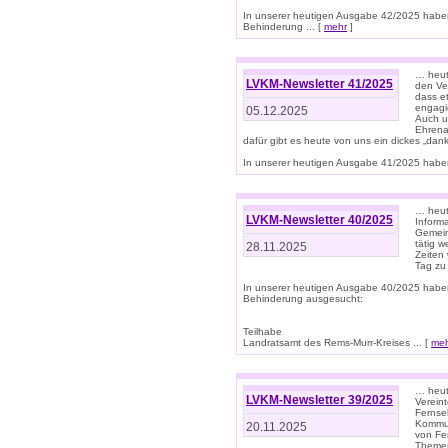
In unserer heutigen Ausgabe 42/2025 habe
Behinderung ... [
mehr
]
… heute
LVKM-Newsletter 41/2025
den Ver
dass et
engagie
05.12.2025
Auch u
Ehrena
dafür gibt es heute von uns ein dickes „dank
In unserer heutigen Ausgabe 41/2025 haben 
… heute
LVKM-Newsletter 40/2025
Informa
Gemein
tätig w
28.11.2025
Zeiten 
Tag zu
In unserer heutigen Ausgabe 40/2025 habe
Behinderung ausgesucht:
Teilhabe
Landratsamt des Rems-Murr-Kreises ... [
me
… heute
LVKM-Newsletter 39/2025
Verein
Fernse
Kommun
20.11.2025
von Fe
Themen 