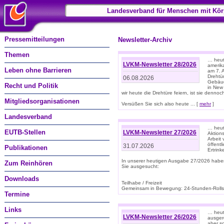
Landesverband für Menschen mit Kör
Pressemitteilungen
Newsletter-Archiv
Themen
… heute
LVKM-Newsletter 28/2026
amerik
Leben ohne Barrieren
am 7. 
Drehtür
06.08.2026
Gebäud
Recht und Politik
in New
wir heute die Drehtüre feiern, ist sie dennoch
Mitgliedsorganisationen
Versüßen Sie sich also heute ... [
mehr
]
Landesverband
… heut
EUTB-Stellen
LVKM-Newsletter 27/2026
Aktions
Arbeit
öffentl
31.07.2026
Publikationen
Ertrin
In unserer heutigen Ausgabe 27/2026 habe
Zum Reinhören
Sie ausgesucht:
Downloads
Teilhabe / Freizeit
Gemeinsam in Bewegung: 24-Stunden-Rollstu
Termine
Links
… heut
LVKM-Newsletter 26/2026
ausgere
aber s