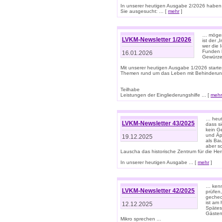
In unserer heutigen Ausgabe 2/2026 haben
Sie ausgesucht: ... [
mehr
]
… mögen 
LVKM-Newsletter 1/2026
ist der 
wer die 
Funden b
16.01.2026
Gewürze 
Mit unserer heutigen Ausgabe 1/2026 starte
Themen rund um das Leben mit Behinderun
Teilhabe
Leistungen der Eingliederungshilfe ... [
mehr
… heut
LVKM-Newsletter 43/2025
dass s
kein G
und Äp
19.12.2025
als Bau
aber sc
Lauscha das historische Zentrum für die He
In unserer heutigen Ausgabe ... [
mehr
]
… kenn
LVKM-Newsletter 42/2025
prüfen
gechec
ist am
12.12.2025
Spätest
Gästen 
Mikro sprechen ...