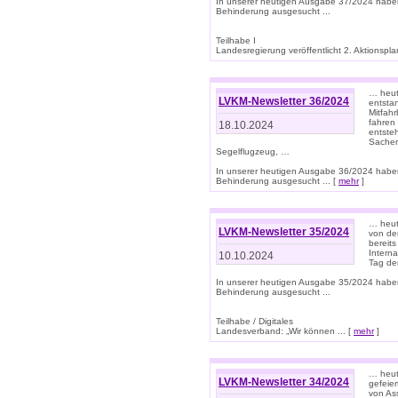
In unserer heutigen Ausgabe 37/2024 habe
Behinderung ausgesucht ...
Teilhabe I
Landesregierung veröffentlicht 2. Aktionsplan
… heute
LVKM-Newsletter 36/2024
entsta
Mitfah
fahren
18.10.2024
entste
Sachen
Segelflugzeug, …
In unserer heutigen Ausgabe 36/2024 habe
Behinderung ausgesucht ... [
mehr
]
… heute
LVKM-Newsletter 35/2024
von den
bereits
Interna
10.10.2024
Tag de
In unserer heutigen Ausgabe 35/2024 habe
Behinderung ausgesucht ...
Teilhabe / Digitales
Landesverband: „Wir können ... [
mehr
]
… heut
LVKM-Newsletter 34/2024
gefeier
von Ass