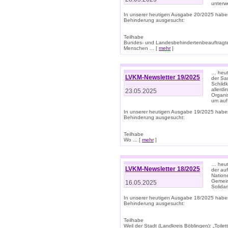
unterwe
In unserer heutigen Ausgabe 20/2025 habe
Behinderung ausgesucht:
Teilhabe
Bundes- und Landesbehindertenbeauftragte:
Menschen ... [
mehr
]
… heute
LVKM-Newsletter 19/2025
der Sau
Schild
allerd
23.05.2025
Organi
um auf
In unserer heutigen Ausgabe 19/2025 habe
Behinderung ausgesucht:
Teilhabe
Wo ... [
mehr
]
… heut
LVKM-Newsletter 18/2025
der au
Nation
Gemeins
16.05.2025
Solidar
In unserer heutigen Ausgabe 18/2025 habe
Behinderung ausgesucht:
Teilhabe
Weil der Stadt (Landkreis Böblingen): „Toilette