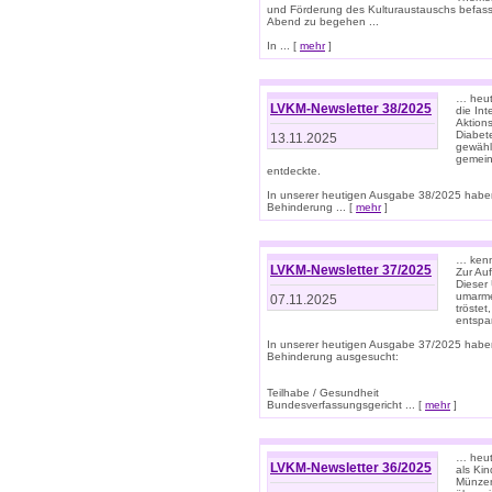
und Förderung des Kulturaustauschs befasse
Abend zu begehen ...
In ... [
mehr
]
… heut
LVKM-Newsletter 38/2025
die In
Aktions
Diabet
13.11.2025
gewählt
gemein
entdeckte.
In unserer heutigen Ausgabe 38/2025 habe
Behinderung ... [
mehr
]
… kenne
LVKM-Newsletter 37/2025
Zur Au
Dieser 
umarme
07.11.2025
tröste
entspa
In unserer heutigen Ausgabe 37/2025 habe
Behinderung ausgesucht:
Teilhabe / Gesundheit
Bundesverfassungsgericht ... [
mehr
]
… heute
LVKM-Newsletter 36/2025
als Kin
Münzen