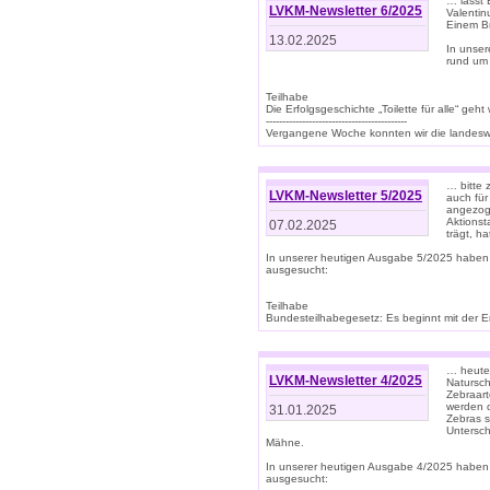
… lasst 
LVKM-Newsletter 6/2025
Valentin
Einem B
13.02.2025
In unse
rund um
Teilhabe
Die Erfolgsgeschichte „Toilette für alle“ geht
-------------------------------------------
Vergangene Woche konnten wir die landeswe
… bitte 
LVKM-Newsletter 5/2025
auch für
angezoge
Aktionst
07.02.2025
trägt, h
In unserer heutigen Ausgabe 5/2025 haben
ausgesucht:
Teilhabe
Bundesteilhabegesetz: Es beginnt mit der Erm
… heute 
LVKM-Newsletter 4/2025
Natursch
Zebraart
werden d
31.01.2025
Zebras s
Untersch
Mähne.
In unserer heutigen Ausgabe 4/2025 haben
ausgesucht: