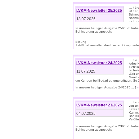
… höre
LVKM-Newsletter 25/2025
ist der
Stimme
Nachwe
18.07.2025
nicht 
In unserer heutigen Ausgabe 25/2025 habe
Behinderung ausgesucht:
Bildung
1.440 Lehrerstellen durch einen Computerfeh
… die 
LVKM-Newsletter 24/2025
jedes 
Tietz i
techni
11.07.2025
„Zeit 
Münche
um Kunden bei Bedarf zu unterstützen. So 
In unserer heutigen Ausgabe 24/2025 ... [
m
… heute
LVKM-Newsletter 23/2025
von uns
Lewis C
Kaninc
04.07.2025
Das Kin
Veröff
In unserer heutigen Ausgabe 23/2025 habe
Behinderung ausgesucht: