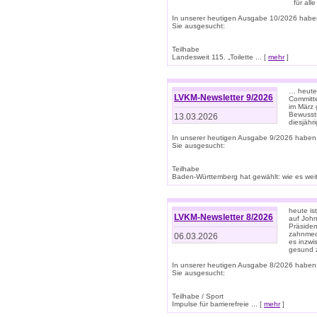
für all
In unserer heutigen Ausgabe 10/2026 habe
Sie ausgesucht:
Teilhabe
Landesweit 115. „Toilette ... [
mehr
]
… heute 
LVKM-Newsletter 9/2026
Committe
im März 
Bewussts
13.03.2026
diesjähr
In unserer heutigen Ausgabe 9/2026 haben
Sie ausgesucht:
Teilhabe
Baden-Württemberg hat gewählt: wie es weite
heute is
LVKM-Newsletter 8/2026
auf Joh
Präsiden
zahnmedi
06.03.2026
es inzwi
gesund z
In unserer heutigen Ausgabe 8/2026 haben
Sie ausgesucht:
Teilhabe / Sport
Impulse für barrierefreie ... [
mehr
]