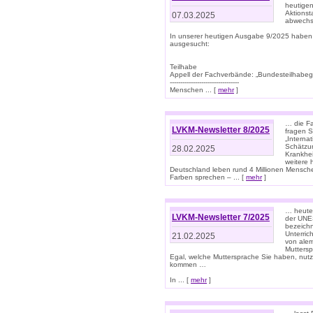
heutigen
Aktionst
07.03.2025
abwechs
In unserer heutigen Ausgabe 9/2025 haben
ausgesucht:
Teilhabe
Appell der Fachverbände: „Bundesteilhabeg
---------------------------------
Menschen ... [
mehr
]
… die Fa
LVKM-Newsletter 8/2025
fragen S
„Interna
Schätzun
28.02.2025
Krankhei
weitere 
Deutschland leben rund 4 Millionen Mensche
Farben sprechen – ... [
mehr
]
… heute 
LVKM-Newsletter 7/2025
der UNE
bezeichn
Unterric
21.02.2025
von alem
Muttersp
Egal, welche Muttersprache Sie haben, nutz
kommen …
In ... [
mehr
]