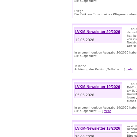
Sie ausgesucht:
Pflege
Die Kritik am Entwurf eines Pflegeneuordnung
… heute
LVKM-Newsletter 20/2026
deutsch
hat, k
von ih
12.06.2026
Notizb
Der Re
In unserer heutigen Ausgabe 20/2026 habe
Sie ausgesucht:
Teilhabe
Anhörung der Petition „Teilhabe ... [
mehr
]
… heute
LVKM-Newsletter 19/2026
Eröffn
am 5. 
Umwelt“
05.06.2026
lautet
dieses
In unserer heutigen Ausgabe 19/2026 habe
Sie ausgesucht: ... [
mehr
]
… an m
LVKM-Newsletter 18/2026
Deshal
amerik
Bürokra
29.05.2026