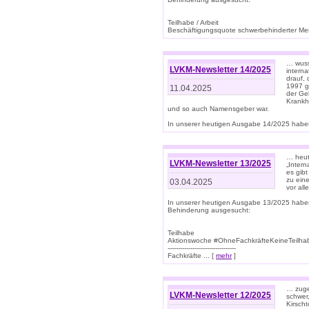
Teilhabe / Arbeit
Beschäftigungsquote schwerbehinderter Mens
… wuss
LVKM-Newsletter 14/2025
intern
drauf, 
1997 gi
11.04.2025
der Geb
Krankhe
und so auch Namensgeber war.
In unserer heutigen Ausgabe 14/2025 haben
… heut
LVKM-Newsletter 13/2025
„Intern
es gibt
zu eine
03.04.2025
vor all
In unserer heutigen Ausgabe 13/2025 habe
Behinderung ausgesucht:
Teilhabe
Aktionswoche #OhneFachkräfteKeineTeilh
---------------------------------
Fachkräfte ... [
mehr
]
… zuge
LVKM-Newsletter 12/2025
schwer
Kirscht