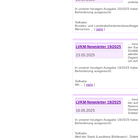
unterwe
In unserer heutigen Ausgabe 20/2025 habe
Behinderung ausgesucht:
Teilhabe
Bundes- und Landesbehindertenbeauftragte:
Menschen ... [
mehr
]
… heute
LVKM-Newsletter 19/2025
der Sau
Schild
allerd
23.05.2025
Organi
um auf
In unserer heutigen Ausgabe 19/2025 habe
Behinderung ausgesucht:
Teilhabe
Wo ... [
mehr
]
… heut
LVKM-Newsletter 18/2025
der au
Nation
Gemeins
16.05.2025
Solidar
In unserer heutigen Ausgabe 18/2025 habe
Behinderung ausgesucht:
Teilhabe
Weil der Stadt (Landkreis Böblingen): „Toilette