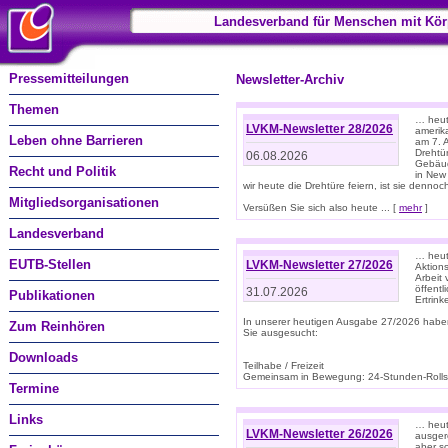
Landesverband für Menschen mit Kör
Pressemitteilungen
Newsletter-Archiv
Themen
… heute
LVKM-Newsletter 28/2026
amerik
Leben ohne Barrieren
am 7. 
Drehtür
06.08.2026
Gebäud
Recht und Politik
in New
wir heute die Drehtüre feiern, ist sie dennoch
Mitgliedsorganisationen
Versüßen Sie sich also heute ... [
mehr
]
Landesverband
… heut
EUTB-Stellen
LVKM-Newsletter 27/2026
Aktions
Arbeit
öffentl
31.07.2026
Publikationen
Ertrin
In unserer heutigen Ausgabe 27/2026 habe
Zum Reinhören
Sie ausgesucht:
Downloads
Teilhabe / Freizeit
Gemeinsam in Bewegung: 24-Stunden-Rollstu
Termine
Links
… heut
LVKM-Newsletter 26/2026
ausgere
aber s