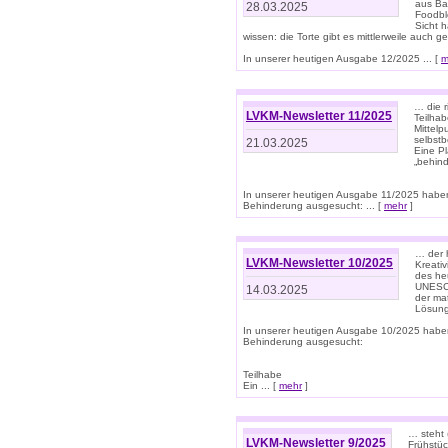
aus Ba
28.03.2025
Foodbl
Sicht h
wissen: die Torte gibt es mittlerweile auch g
In unserer heutigen Ausgabe 12/2025 ... [
m
… die r
LVKM-Newsletter 11/2025
Teilha
Mittelp
selbstb
21.03.2025
Eine Pl
„behind
In unserer heutigen Ausgabe 11/2025 habe
Behinderung ausgesucht: ... [
mehr
]
… der 
LVKM-Newsletter 10/2025
Kreati
des heu
UNESCO 
14.03.2025
der ma
Lösung
In unserer heutigen Ausgabe 10/2025 habe
Behinderung ausgesucht:
Teilhabe
Ein ... [
mehr
]
… steht 
LVKM-Newsletter 9/2025
Frühstüc