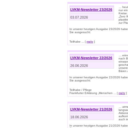
… heute
LVKM-Newsletter 23/2026
nur ein
Kreise
„Zero 
03.07.2026
plastik
zur Pla
In unserer heutigen Ausgabe 23/2026 habe
Sie ausgesucht:
Teilhabe ... [
mehr
]
… erin
LVKM-Newsletter 22/2026
nach B
einwan
gescha
26.06.2026
unsere
Bären a
In unserer heutigen Ausgabe 22/2026 habe
Sie ausgesucht:
Teilhabe / Pflege
Frankfurter Erklärung „Menschen ... [
mehr
]
… atme
LVKM-Newsletter 21/2026
langsa
Aktion
aufkom
18.06.2026
auch i
In unserer heutigen Ausgabe 21/2026 habe