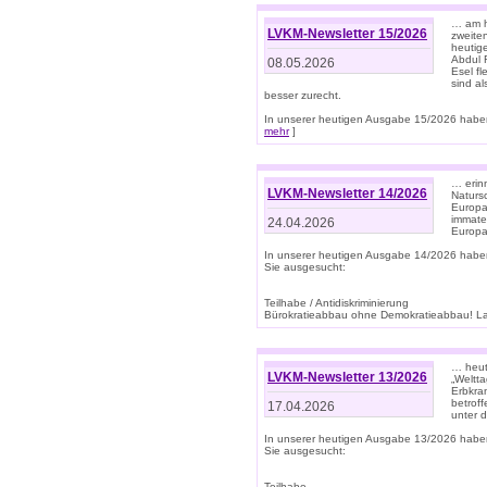
… am h
LVKM-Newsletter 15/2026
zweite
heutige
Abdul R
08.05.2026
Esel f
sind a
besser zurecht.
In unserer heutigen Ausgabe 15/2026 haben
mehr
]
… erin
LVKM-Newsletter 14/2026
Natursc
Europa
immate
24.04.2026
Europa
In unserer heutigen Ausgabe 14/2026 habe
Sie ausgesucht:
Teilhabe / Antidiskriminierung
Bürokratieabbau ohne Demokratieabbau! Land
… heut
LVKM-Newsletter 13/2026
„Weltta
Erbkran
betroff
17.04.2026
unter d
In unserer heutigen Ausgabe 13/2026 habe
Sie ausgesucht:
Teilhabe