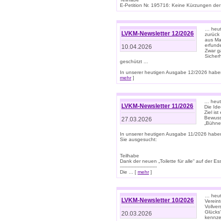
E-Petition Nr. 195716: Keine Kürzungen der E
… heute
LVKM-Newsletter 12/2026
zurück
aus Ma
erfund
10.04.2026
Zwar ga
Sicher
geschützt ...
In unserer heutigen Ausgabe 12/2026 haben
mehr
]
… heute
LVKM-Newsletter 11/2026
Die Ide
Ziel is
Bewuss
27.03.2026
„Bühne 
In unserer heutigen Ausgabe 11/2026 habe
Sie ausgesucht:
Teilhabe
Dank der neuen „Toilette für alle“ auf der Ess
-------------------------
Die ... [
mehr
]
… heute
LVKM-Newsletter 10/2026
Verein
Vollve
Glücks
20.03.2026
kennze