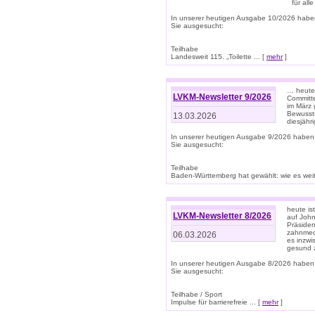
für all
In unserer heutigen Ausgabe 10/2026 habe
Sie ausgesucht:
Teilhabe
Landesweit 115. „Toilette ... [
mehr
]
… heute 
LVKM-Newsletter 9/2026
Committe
im März 
Bewussts
13.03.2026
diesjähr
In unserer heutigen Ausgabe 9/2026 haben
Sie ausgesucht:
Teilhabe
Baden-Württemberg hat gewählt: wie es weite
heute is
LVKM-Newsletter 8/2026
auf Joh
Präsiden
zahnmedi
06.03.2026
es inzwi
gesund z
In unserer heutigen Ausgabe 8/2026 haben
Sie ausgesucht:
Teilhabe / Sport
Impulse für barrierefreie ... [
mehr
]