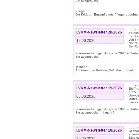
Sie ausgesucht:
Pflege
Die Kritik am Entwurf eines Pflegeneuordnung
… heute
LVKM-Newsletter 20/2026
deutsch
hat, k
von ih
12.06.2026
Notizb
Der Re
In unserer heutigen Ausgabe 20/2026 habe
Sie ausgesucht:
Teilhabe
Anhörung der Petition „Teilhabe ... [
mehr
]
… heute
LVKM-Newsletter 19/2026
Eröffn
am 5. 
Umwelt“
05.06.2026
lautet
dieses
In unserer heutigen Ausgabe 19/2026 habe
Sie ausgesucht: ... [
mehr
]
… an m
LVKM-Newsletter 18/2026
Deshal
amerik
Bürokra
29.05.2026