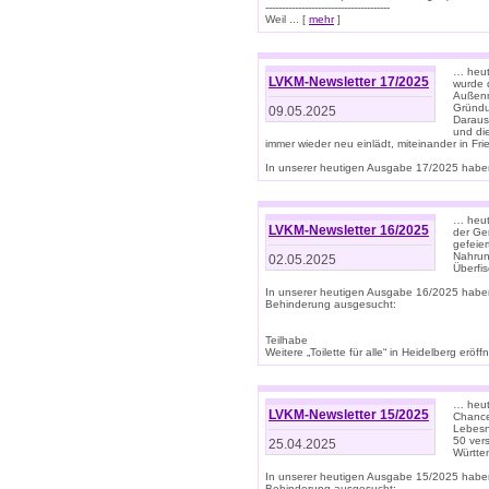
--------------------------------------
Weil ... [
mehr
]
… heut
LVKM-Newsletter 17/2025
wurde 
Außenm
Gründu
09.05.2025
Daraus
und di
immer wieder neu einlädt, miteinander in Fri
In unserer heutigen Ausgabe 17/2025 haben 
… heute
LVKM-Newsletter 16/2025
der Ge
gefeie
Nahrun
02.05.2025
Überfi
In unserer heutigen Ausgabe 16/2025 habe
Behinderung ausgesucht:
Teilhabe
Weitere „Toilette für alle“ in Heidelberg erö
… heute
LVKM-Newsletter 15/2025
Chance
Lebesn
50 ver
25.04.2025
Württem
In unserer heutigen Ausgabe 15/2025 habe
Behinderung ausgesucht: