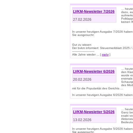
… heute 
LVKM-Newsletter 7/2026
dazu, au
aufmerks
Polklapp
27.02.2026
keinen W
In unserer heutigen Ausgabe 7/2026 haben
Sie ausgesucht:
Gut zu wissen
Der bvkm informiert: Steuermerkblatt 2025 /
-------------------------
Alle Jahre wieder ... [
mehr
]
… heute 
LVKM-Newsletter 6/2026
den Klas
wurde es
erstmals
20.02.2026
Schauspi
des Mode
mit für die Popularität des Gerichts …
In unserer heutigen Ausgabe 6/2026 haben 
… heute 
LVKM-Newsletter 5/2026
Ganz bew
exakt vo
Aktionst
13.02.2026
Bedeutun
In unserer heutigen Ausgabe 5/2026 haben
Sie ausgesucht: