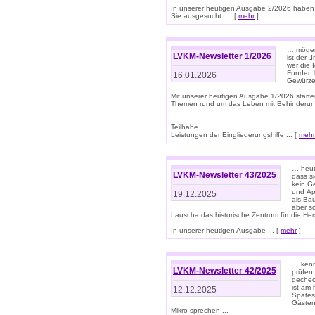
In unserer heutigen Ausgabe 2/2026 haben
Sie ausgesucht: ... [
mehr
]
… mögen 
LVKM-Newsletter 1/2026
ist der 
wer die 
Funden b
16.01.2026
Gewürze 
Mit unserer heutigen Ausgabe 1/2026 starte
Themen rund um das Leben mit Behinderun
Teilhabe
Leistungen der Eingliederungshilfe ... [
mehr
… heut
LVKM-Newsletter 43/2025
dass s
kein G
und Äp
19.12.2025
als Bau
aber sc
Lauscha das historische Zentrum für die He
In unserer heutigen Ausgabe ... [
mehr
]
… kenn
LVKM-Newsletter 42/2025
prüfen
gechec
ist am
12.12.2025
Spätest
Gästen 
Mikro sprechen ...