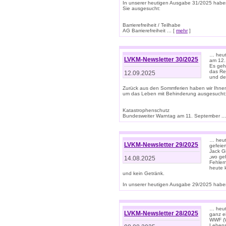
In unserer heutigen Ausgabe 31/2025 habe
Sie ausgesucht:
Barrierefreiheit / Teilhabe
AG Barrierefreiheit ... [
mehr
]
… heut
LVKM-Newsletter 30/2025
am 12.
Es geh
das Rec
12.09.2025
und de
Zurück aus den Sommferien haben wir Ihne
um das Leben mit Behinderung ausgesucht
Katastrophenschutz
Bundesweiter Warntag am 11. September ...
… heute
LVKM-Newsletter 29/2025
gefeie
Jack Gi
„wo ge
14.08.2025
Fehler
heute 
und kein Getränk.
In unserer heutigen Ausgabe 29/2025 haben
… heute
LVKM-Newsletter 28/2025
ganz e
WWF (W
Lebens