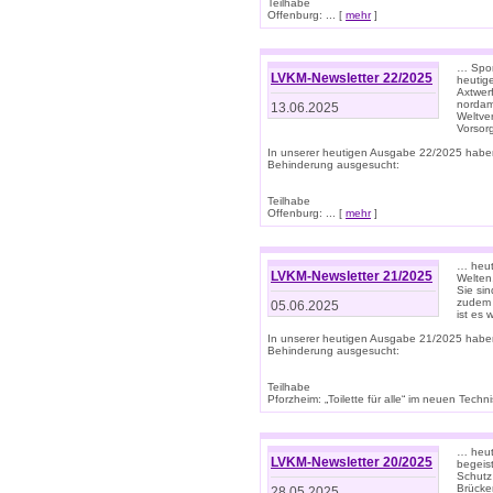
Teilhabe
Offenburg: ... [
mehr
]
… Spor
LVKM-Newsletter 22/2025
heutig
Axtwer
nordame
13.06.2025
Weltve
Vorsor
In unserer heutigen Ausgabe 22/2025 habe
Behinderung ausgesucht:
Teilhabe
Offenburg: ... [
mehr
]
… heute
LVKM-Newsletter 21/2025
Welten
Sie sin
zudem 
05.06.2025
ist es 
In unserer heutigen Ausgabe 21/2025 habe
Behinderung ausgesucht:
Teilhabe
Pforzheim: „Toilette für alle“ im neuen Techni
… heute
LVKM-Newsletter 20/2025
begeis
Schutz
Brücken
28.05.2025