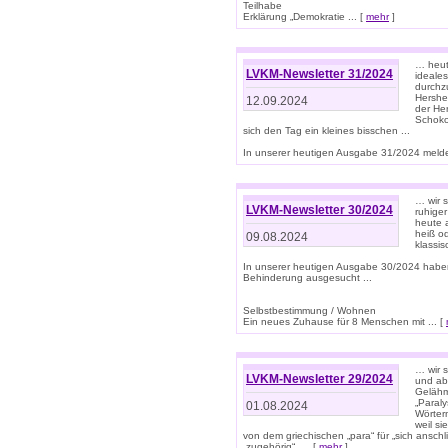
Teilhabe
Erklärung „Demokratie ... [
mehr
]
… heute
LVKM-Newsletter 31/2024
ideale
durchzu
Hershe
12.09.2024
der He
Schoko
sich den Tag ein kleines bisschen ...
In unserer heutigen Ausgabe 31/2024 melde
… wir 
LVKM-Newsletter 30/2024
ruhige
heute 
heiß od
09.08.2024
klassi
In unserer heutigen Ausgabe 30/2024 habe
Behinderung ausgesucht ...
Selbstbestimmung / Wohnen
Ein neues Zuhause für 8 Menschen mit ... [
… wir s
LVKM-Newsletter 29/2024
und ab 
Gelähm
„Paral
01.08.2024
Wörtern
weil si
von dem griechischen „para“ für „sich anschl
„zugehörig“, ... [
mehr
]