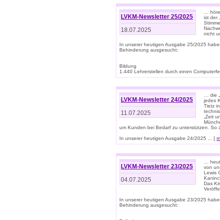
… höre
LVKM-Newsletter 25/2025
ist der
Stimme
Nachwe
18.07.2025
nicht 
In unserer heutigen Ausgabe 25/2025 habe
Behinderung ausgesucht:
Bildung
1.440 Lehrerstellen durch einen Computerfeh
… die 
LVKM-Newsletter 24/2025
jedes 
Tietz i
techni
11.07.2025
„Zeit 
Münche
um Kunden bei Bedarf zu unterstützen. So 
In unserer heutigen Ausgabe 24/2025 ... [
m
… heute
LVKM-Newsletter 23/2025
von uns
Lewis C
Kaninc
04.07.2025
Das Kin
Veröff
In unserer heutigen Ausgabe 23/2025 habe
Behinderung ausgesucht: