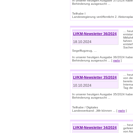
In unserer heutigen Ausgabe 37/2024 habe
Behinderung ausgesucht ...
Teilhabe I
Landesregierung veröffentlicht 2. Aktionsplan
… heute
LVKM-Newsletter 36/2024
entsta
Mitfah
fahren
18.10.2024
entste
Sachen
Segelflugzeug, …
In unserer heutigen Ausgabe 36/2024 habe
Behinderung ausgesucht ... [
mehr
]
… heute
LVKM-Newsletter 35/2024
von den
bereits
Interna
10.10.2024
Tag de
In unserer heutigen Ausgabe 35/2024 habe
Behinderung ausgesucht ...
Teilhabe / Digitales
Landesverband: „Wir können ... [
mehr
]
… heut
LVKM-Newsletter 34/2024
gefeier
von Ass