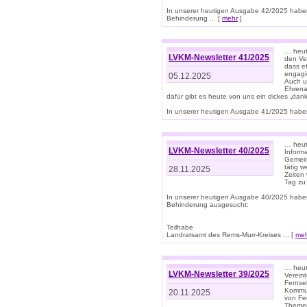
In unserer heutigen Ausgabe 42/2025 habe
Behinderung ... [
mehr
]
… heute
LVKM-Newsletter 41/2025
den Ver
dass et
engagie
05.12.2025
Auch u
Ehrena
dafür gibt es heute von uns ein dickes „dank
In unserer heutigen Ausgabe 41/2025 haben 
… heute
LVKM-Newsletter 40/2025
Informa
Gemein
tätig w
28.11.2025
Zeiten 
Tag zu
In unserer heutigen Ausgabe 40/2025 habe
Behinderung ausgesucht:
Teilhabe
Landratsamt des Rems-Murr-Kreises ... [
me
… heute
LVKM-Newsletter 39/2025
Verein
Fernse
Kommun
20.11.2025
von Fe
Themen 