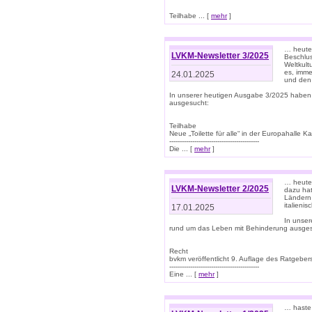
Teilhabe ... [
mehr
]
… heute 
LVKM-Newsletter 3/2025
Beschlu
Weltkult
es, imme
24.01.2025
und den 
In unserer heutigen Ausgabe 3/2025 haben
ausgesucht:
Teilhabe
Neue „Toilette für alle“ in der Europahalle Ka
-------------------------------------------
Die ... [
mehr
]
… heute 
LVKM-Newsletter 2/2025
dazu hat
Ländern 
italieni
17.01.2025
In unse
rund um das Leben mit Behinderung ausges
Recht
bvkm veröffentlicht 9. Auflage des Ratgeb
-------------------------------------------
Eine ... [
mehr
]
… haste 