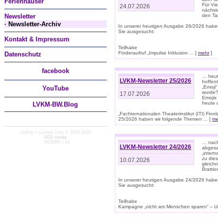
Ferienhäuser
Für Vi
24.07.2026
nächst
Newsletter
den T
· Newsletter-Archiv
In unserer heutigen Ausgabe 26/2026 habe
Sie ausgesucht:
Kontakt & Impressum
Teilhabe
Förderaufruf „Impulse Inklusion ... [
mehr
]
Datenschutz
facebook
… heut
LVKM-Newsletter 25/2026
hoffent
„Emoji“
You
Tube
wurde?
17.07.2026
Emojis 
heute 
LVKM-BW.Blog
„Fachternationalen Theaterinstitut (ITI) Fi
25/2026 haben wir folgende Themen ... [
me
coding + custom cms © 2002-2026
AD1 media
· 2628364 | 14
… nach
LVKM-Newsletter 24/2026
abgesag
„intern
zu dies
10.07.2026
gleich
Brattio
In unserer heutigen Ausgabe 24/2026 habe
Sie ausgesucht:
Teilhabe
Kampagne „nicht am Menschen sparen“ – Un