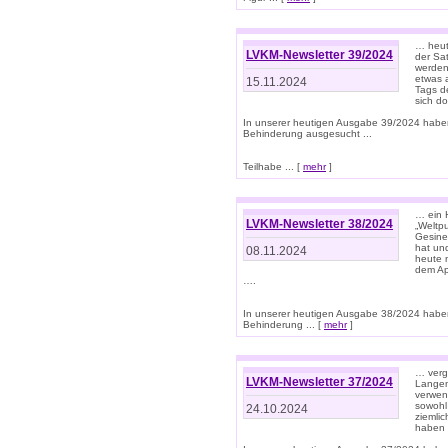
… heut
LVKM-Newsletter 39/2024
der Sa
werden
etwas 
15.11.2024
Tags de
sich d
In unserer heutigen Ausgabe 39/2024 habe
Behinderung ausgesucht ...
Teilhabe ... [
mehr
]
… ein 
LVKM-Newsletter 38/2024
„Weltpu
Gesine
hat und
08.11.2024
heute 
dem App
….
In unserer heutigen Ausgabe 38/2024 habe
Behinderung ... [
mehr
]
… verg
LVKM-Newsletter 37/2024
Langens
verwen
sowohl
24.10.2024
ziemlic
haben