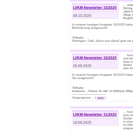
… viel
LVKM-Newsletter 33/2025
Richti
„Welt-
Alltag
09.10.2025
Beglei
In unserer heutigen Ausgabe 33/2025 habe
Behinderung ausgesucht:
Teilhabe
Flehingen: Café „Stück vom Glück“ jetzt mit ein
… heut
LVKM-Newsletter 32/2025
und lie
dass n
ährlich
26.09.2025
also Ih
In unserer heutigen Ausgabe 32/2025 habe
Sie ausgesucht:
Teilhabe
Karlsruhe: „Toilette für alle“ im BBBank Wildp
--------------------------------------
Vergangenen ... [
mehr
]
… heute
LVKM-Newsletter 31/2025
eine I
Studio
in ein
19.09.2025
im öff
umgew