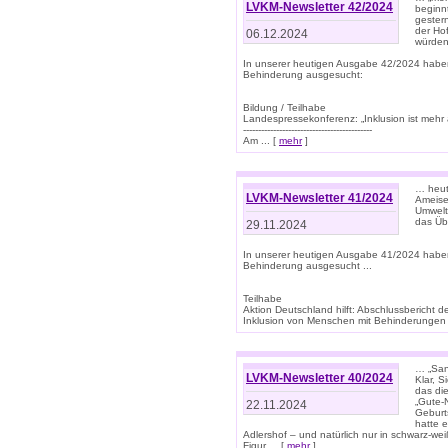
LVKM-Newsletter 42/2024
beginn
gestern
der Hof
06.12.2024
würden
In unserer heutigen Ausgabe 42/2024 habe
Behinderung ausgesucht:
Bildung / Teilhabe
Landespressekonferenz: „Inklusion ist mehr 
-------------------------------------------
Am ... [
mehr
]
… heute
LVKM-Newsletter 41/2024
Ameise
Umwelt
das Übe
29.11.2024
In unserer heutigen Ausgabe 41/2024 habe
Behinderung ausgesucht ...
Teilhabe
Aktion Deutschland hilft: Abschlussberic
Inklusion von Menschen mit Behinderungen (P
… „San
LVKM-Newsletter 40/2024
Klar, 
das die
„Gute-
22.11.2024
Geburt
hatte 
Adlershof – und natürlich nur in schwarz-w
Figur ... [
mehr
]