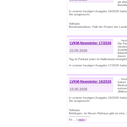
wir als
Bürok
In unserer heutigen Ausgabe 18/2026 habe
Sie ausgesucht:
Teilhabe
Bürokratieabbau: Fällt der Posten der Land
… heut
LVKM-Newsletter 17/2026
Die Fr
mindes
Ausbild
22.05.2026
Bäderbe
davon.
Tag im Freibad (oder im Hallenbad) ermöglic
In unserer heutigen Ausgabe 17/2026 haben
… heute
LVKM-Newsletter 16/2026
haben 
Bedeut
erinner
15.05.2026
„Bildun
In unserer heutigen Ausgabe 16/2026 habe
Sie ausgesucht:
Teilhabe
Böblingen: Im Neuen Rathaus gibt es eine „Toi
-------------------------
Es ... [
mehr
]