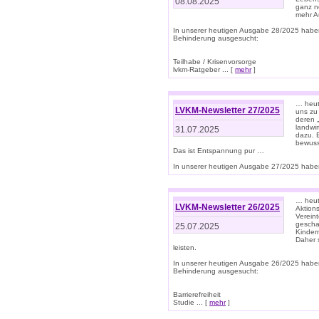
08.08.2025
ganz n
mehr A
In unserer heutigen Ausgabe 28/2025 habe
Behinderung ausgesucht:
Teilhabe / Krisenvorsorge
lvkm-Ratgeber ... [
mehr
]
… heut
LVKM-Newsletter 27/2025
uns zu
deren „
landwi
31.07.2025
dazu. E
bewusst
Das ist Entspannung pur …
In unserer heutigen Ausgabe 27/2025 haben
… heute
LVKM-Newsletter 26/2025
Aktion
Verein
gescha
25.07.2025
Kinder
Daher s
leisten.
In unserer heutigen Ausgabe 26/2025 habe
Behinderung ausgesucht:
Barrierefreiheit
Studie ... [
mehr
]