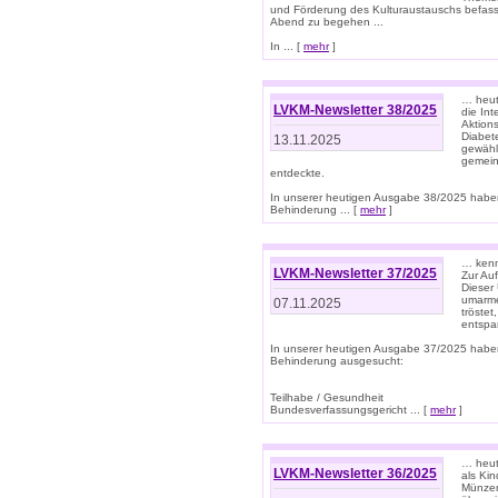
und Förderung des Kulturaustauschs befasse
Abend zu begehen ...
In ... [
mehr
]
… heut
LVKM-Newsletter 38/2025
die In
Aktions
Diabet
13.11.2025
gewählt
gemein
entdeckte.
In unserer heutigen Ausgabe 38/2025 habe
Behinderung ... [
mehr
]
… kenne
LVKM-Newsletter 37/2025
Zur Au
Dieser 
umarme
07.11.2025
tröste
entspa
In unserer heutigen Ausgabe 37/2025 habe
Behinderung ausgesucht:
Teilhabe / Gesundheit
Bundesverfassungsgericht ... [
mehr
]
… heute
LVKM-Newsletter 36/2025
als Kin
Münzen