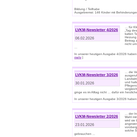
Bildung / Teilhabe
Ausgebremst: 146 Kinder mit Behinderungen
… für Kl
LVKM-Newsletter 4/2026
„Tag des
kalten T
Heizung 
06.02.2026
Beitrag 
nicht um
…
In unserer heutigen Ausgabe 4/2026 haben 
mehr
]
… die Ve
LVKM-Newsletter 3/2026
ausgeruf
Landwirt
und halt
30.01.2026
Pflegend
vergleic
ginge es im Alltag nicht … dafür ein herzlich
In unserer heutigen Ausgabe 3/2026 haben 
… der In
LVKM-Newsletter 2/2026
Wahl mit
wird si
angewend
23.01.2026
vorüberg
solche S
gebrauchen ...