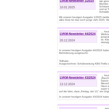
LVKM-Newsletter 1/2025
wie geru
Wunder, 
Schwanen
10.01.2025
und ist 
Schwäbi
Mit unserer heutigen Ausgabe 1/2025 meld
alles Gute für das noch junge Jahr 2025. H
… heute
LVKM-Newsletter 44/2024
Weihna
jemand
ist. K
20.12.2024
stress
…
In unserer heutigen Ausgabe 44/2024 habe
Behinderung ausgesucht:
Teilhabe
Ausgezeichnet: Schülerzeitung KBS-Tim€s de
… heute
LVKM-Newsletter 43/2024
„Rauch
Datum 
Mensch
13.12.2024
Haus au
super 
auf die Idee, dass „Freitag, der 13.“ ein Un
In unserer heutigen Ausgabe 43/2024 haben 
… „mor