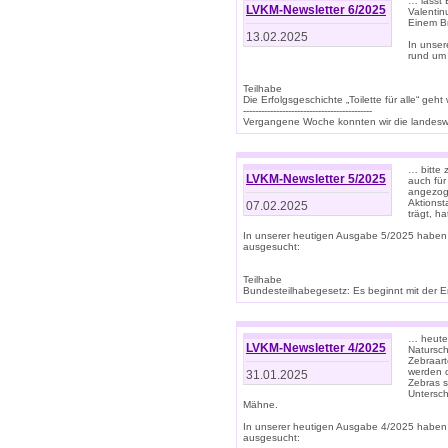
… lasst 
LVKM-Newsletter 6/2025
Valentin
Einem B
13.02.2025
In unse
rund um
Teilhabe
Die Erfolgsgeschichte „Toilette für alle“ geht
-------------------------------------------
Vergangene Woche konnten wir die landeswe
… bitte 
LVKM-Newsletter 5/2025
auch für
angezoge
Aktionst
07.02.2025
trägt, h
In unserer heutigen Ausgabe 5/2025 haben
ausgesucht:
Teilhabe
Bundesteilhabegesetz: Es beginnt mit der Erm
… heute 
LVKM-Newsletter 4/2025
Natursch
Zebraart
werden d
31.01.2025
Zebras s
Untersch
Mähne.
In unserer heutigen Ausgabe 4/2025 haben
ausgesucht: