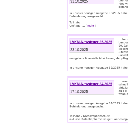
überre
31.10.2025
Idee w
befähi
In unserer heutigen Ausgabe 36/2025 habe
Behinderung ausgesucht:
Teilhabe
Umfrage: ... [
mehr
]
… heute
LVKM-Newsletter 35/2025
bundesw
50. Jah
Meilen
23.10.2025
Situati
unsicht
mangelnde finanzielle Absicherung der pfleg
In unserer heutigen Ausgabe 35/2025 haben
… wuss
LVKM-Newsletter 34/2025
schnel
abfalle
an die 
17.10.2025
wenn s
In unserer heutigen Ausgabe 34/2025 habe
Behinderung ausgesucht:
Teilhabe / Katastrophenschutz
inklusive Katastrophenvorsorge: Landesregie