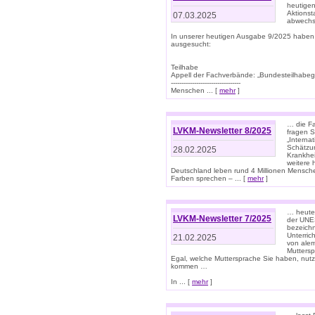
heutigen
Aktionst
07.03.2025
abwechs
In unserer heutigen Ausgabe 9/2025 haben
ausgesucht:
Teilhabe
Appell der Fachverbände: „Bundesteilhabeg
---------------------------------
Menschen ... [
mehr
]
… die Fa
LVKM-Newsletter 8/2025
fragen S
„Interna
Schätzun
28.02.2025
Krankhei
weitere 
Deutschland leben rund 4 Millionen Mensche
Farben sprechen – ... [
mehr
]
… heute 
LVKM-Newsletter 7/2025
der UNE
bezeichn
Unterric
21.02.2025
von alem
Muttersp
Egal, welche Muttersprache Sie haben, nutz
kommen …
In ... [
mehr
]