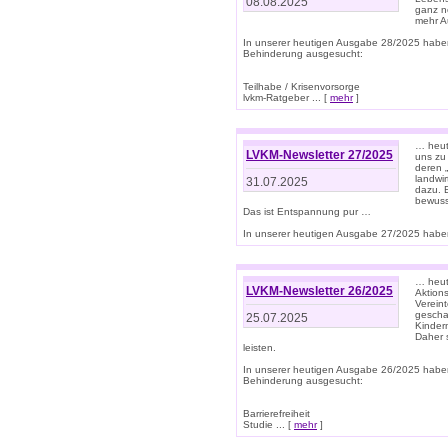
08.08.2025
ganz n
mehr A
In unserer heutigen Ausgabe 28/2025 habe
Behinderung ausgesucht:
Teilhabe / Krisenvorsorge
lvkm-Ratgeber ... [
mehr
]
… heut
LVKM-Newsletter 27/2025
uns zu
deren „
landwi
31.07.2025
dazu. E
bewusst
Das ist Entspannung pur …
In unserer heutigen Ausgabe 27/2025 haben
… heute
LVKM-Newsletter 26/2025
Aktion
Verein
gescha
25.07.2025
Kinder
Daher s
leisten.
In unserer heutigen Ausgabe 26/2025 habe
Behinderung ausgesucht:
Barrierefreiheit
Studie ... [
mehr
]