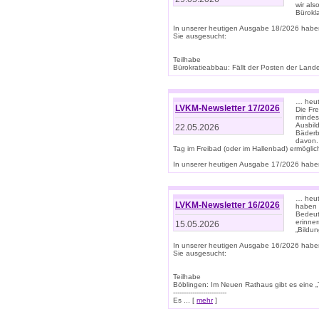
wir als
Bürok
In unserer heutigen Ausgabe 18/2026 habe
Sie ausgesucht:
Teilhabe
Bürokratieabbau: Fällt der Posten der Land
… heut
LVKM-Newsletter 17/2026
Die Fr
mindes
Ausbild
22.05.2026
Bäderbe
davon.
Tag im Freibad (oder im Hallenbad) ermöglic
In unserer heutigen Ausgabe 17/2026 haben
… heute
LVKM-Newsletter 16/2026
haben 
Bedeut
erinner
15.05.2026
„Bildun
In unserer heutigen Ausgabe 16/2026 habe
Sie ausgesucht:
Teilhabe
Böblingen: Im Neuen Rathaus gibt es eine „Toi
-------------------------
Es ... [
mehr
]