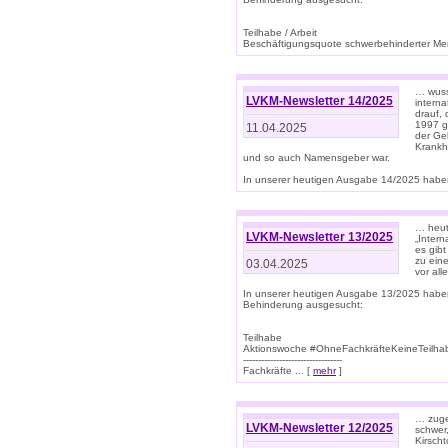
Teilhabe / Arbeit
Beschäftigungsquote schwerbehinderter Mens
… wuss
LVKM-Newsletter 14/2025
intern
drauf, 
1997 gi
11.04.2025
der Geb
Krankhe
und so auch Namensgeber war.
In unserer heutigen Ausgabe 14/2025 haben
… heut
LVKM-Newsletter 13/2025
„Intern
es gibt
zu eine
03.04.2025
vor all
In unserer heutigen Ausgabe 13/2025 habe
Behinderung ausgesucht:
Teilhabe
Aktionswoche #OhneFachkräfteKeineTeilh
---------------------------------
Fachkräfte ... [
mehr
]
… zuge
LVKM-Newsletter 12/2025
schwer
Kirscht