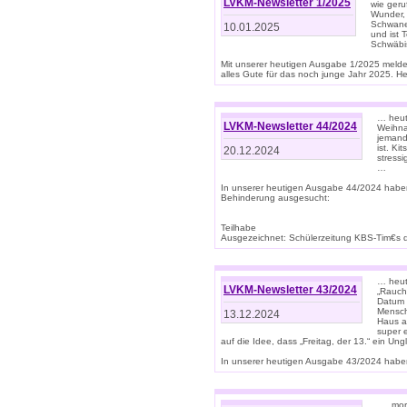
LVKM-Newsletter 1/2025
wie geru
Wunder, 
Schwanen
10.01.2025
und ist 
Schwäbi
Mit unserer heutigen Ausgabe 1/2025 meld
alles Gute für das noch junge Jahr 2025. H
… heute
LVKM-Newsletter 44/2024
Weihna
jemand
ist. K
20.12.2024
stress
…
In unserer heutigen Ausgabe 44/2024 habe
Behinderung ausgesucht:
Teilhabe
Ausgezeichnet: Schülerzeitung KBS-Tim€s de
… heute
LVKM-Newsletter 43/2024
„Rauch
Datum 
Mensch
13.12.2024
Haus au
super 
auf die Idee, dass „Freitag, der 13.“ ein Un
In unserer heutigen Ausgabe 43/2024 haben 
… „mor