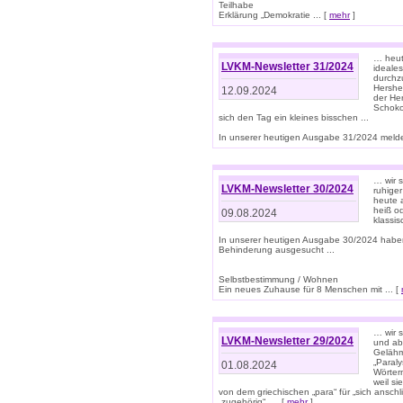
Teilhabe
Erklärung „Demokratie ... [
mehr
]
… heute
LVKM-Newsletter 31/2024
ideale
durchzu
Hershe
12.09.2024
der He
Schoko
sich den Tag ein kleines bisschen ...
In unserer heutigen Ausgabe 31/2024 melde
… wir 
LVKM-Newsletter 30/2024
ruhige
heute 
heiß od
09.08.2024
klassi
In unserer heutigen Ausgabe 30/2024 habe
Behinderung ausgesucht ...
Selbstbestimmung / Wohnen
Ein neues Zuhause für 8 Menschen mit ... [
… wir s
LVKM-Newsletter 29/2024
und ab 
Gelähm
„Paral
01.08.2024
Wörtern
weil si
von dem griechischen „para“ für „sich anschl
„zugehörig“, ... [
mehr
]