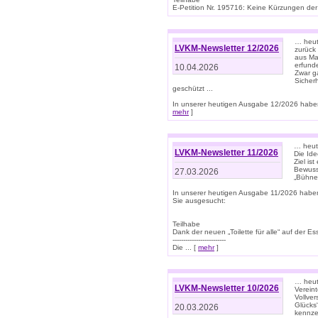
E-Petition Nr. 195716: Keine Kürzungen der E
… heute
LVKM-Newsletter 12/2026
zurück
aus Ma
erfund
10.04.2026
Zwar ga
Sicher
geschützt ...
In unserer heutigen Ausgabe 12/2026 haben
mehr
]
… heute
LVKM-Newsletter 11/2026
Die Ide
Ziel is
Bewuss
27.03.2026
„Bühne 
In unserer heutigen Ausgabe 11/2026 habe
Sie ausgesucht:
Teilhabe
Dank der neuen „Toilette für alle“ auf der Ess
-------------------------
Die ... [
mehr
]
… heute
LVKM-Newsletter 10/2026
Verein
Vollve
Glücks
20.03.2026
kennze