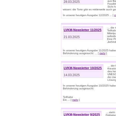
aus Ba
28.03.2025
Foodbl
Sicht h
wissen: die Torte gibt es mittlerweile auch g
In unserer heutigen Ausgabe 12/2025 ... [
m
… die r
LVKM-Newsletter 11/2025
Teilha
Mittelp
selbstb
21.03.2025
Eine Pl
„behind
In unserer heutigen Ausgabe 11/2025 habe
Behinderung ausgesucht: ... [
mehr
]
… der 
LVKM-Newsletter 10/2025
Kreati
des heu
UNESCO 
14.03.2025
der ma
Lösung
In unserer heutigen Ausgabe 10/2025 habe
Behinderung ausgesucht:
Teilhabe
Ein ... [
mehr
]
… steht 
LVKM-Newsletter 9/2025
Frühstüc