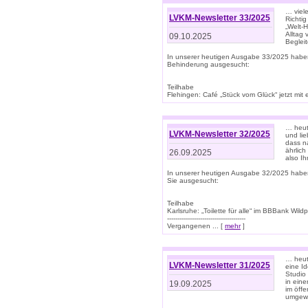
… viel
LVKM-Newsletter 33/2025
Richti
„Welt-
Alltag
09.10.2025
Beglei
In unserer heutigen Ausgabe 33/2025 habe
Behinderung ausgesucht:
Teilhabe
Flehingen: Café „Stück vom Glück“ jetzt mit ein
… heut
LVKM-Newsletter 32/2025
und lie
dass n
ährlich
26.09.2025
also Ih
In unserer heutigen Ausgabe 32/2025 habe
Sie ausgesucht:
Teilhabe
Karlsruhe: „Toilette für alle“ im BBBank Wildp
--------------------------------------
Vergangenen ... [
mehr
]
… heute
LVKM-Newsletter 31/2025
eine I
Studio
in ein
19.09.2025
im öff
umgew