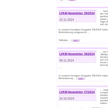
… heut
LVKM-Newsletter 39/2024
der Sa
werden
etwas 
15.11.2024
Tags de
sich d
In unserer heutigen Ausgabe 39/2024 habe
Behinderung ausgesucht ...
Teilhabe ... [
mehr
]
… ein 
LVKM-Newsletter 38/2024
„Weltpu
Gesine
hat und
08.11.2024
heute 
dem App
….
In unserer heutigen Ausgabe 38/2024 habe
Behinderung ... [
mehr
]
… verg
LVKM-Newsletter 37/2024
Langens
verwen
sowohl
24.10.2024
ziemlic
haben