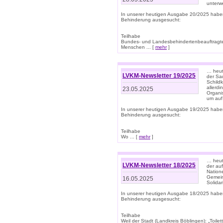
unterwe
In unserer heutigen Ausgabe 20/2025 habe
Behinderung ausgesucht:
Teilhabe
Bundes- und Landesbehindertenbeauftragte:
Menschen ... [
mehr
]
… heute
LVKM-Newsletter 19/2025
der Sau
Schild
allerd
23.05.2025
Organi
um auf
In unserer heutigen Ausgabe 19/2025 habe
Behinderung ausgesucht:
Teilhabe
Wo ... [
mehr
]
… heut
LVKM-Newsletter 18/2025
der au
Nation
Gemeins
16.05.2025
Solidar
In unserer heutigen Ausgabe 18/2025 habe
Behinderung ausgesucht:
Teilhabe
Weil der Stadt (Landkreis Böblingen): „Toilette