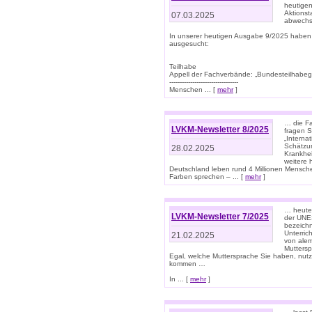
heutigen
Aktionst
07.03.2025
abwechs
In unserer heutigen Ausgabe 9/2025 haben
ausgesucht:
Teilhabe
Appell der Fachverbände: „Bundesteilhabeg
---------------------------------
Menschen ... [
mehr
]
… die Fa
LVKM-Newsletter 8/2025
fragen S
„Interna
Schätzun
28.02.2025
Krankhei
weitere 
Deutschland leben rund 4 Millionen Mensche
Farben sprechen – ... [
mehr
]
… heute 
LVKM-Newsletter 7/2025
der UNE
bezeichn
Unterric
21.02.2025
von alem
Muttersp
Egal, welche Muttersprache Sie haben, nutz
kommen …
In ... [
mehr
]