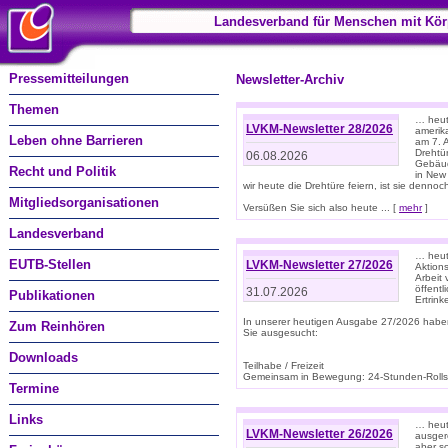
Landesverband für Menschen mit Kör
Pressemitteilungen
Newsletter-Archiv
Themen
… heute
LVKM-Newsletter 28/2026
amerik
Leben ohne Barrieren
am 7. 
Drehtür
06.08.2026
Gebäud
Recht und Politik
in New
wir heute die Drehtüre feiern, ist sie dennoch
Mitgliedsorganisationen
Versüßen Sie sich also heute ... [
mehr
]
Landesverband
… heut
EUTB-Stellen
LVKM-Newsletter 27/2026
Aktions
Arbeit
öffentl
31.07.2026
Publikationen
Ertrin
In unserer heutigen Ausgabe 27/2026 habe
Zum Reinhören
Sie ausgesucht:
Downloads
Teilhabe / Freizeit
Gemeinsam in Bewegung: 24-Stunden-Rollstu
Termine
Links
… heut
LVKM-Newsletter 26/2026
ausgere
aber s