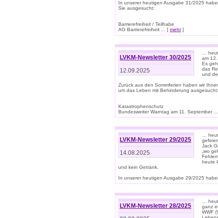
In unserer heutigen Ausgabe 31/2025 habe
Sie ausgesucht:
Barrierefreiheit / Teilhabe
AG Barrierefreiheit ... [
mehr
]
… heut
LVKM-Newsletter 30/2025
am 12.
Es geh
das Rec
12.09.2025
und de
Zurück aus den Sommferien haben wir Ihne
um das Leben mit Behinderung ausgesucht
Katastrophenschutz
Bundesweiter Warntag am 11. September ...
… heute
LVKM-Newsletter 29/2025
gefeie
Jack Gi
„wo ge
14.08.2025
Fehler
heute 
und kein Getränk.
In unserer heutigen Ausgabe 29/2025 haben
… heute
LVKM-Newsletter 28/2025
ganz e
WWF (W
Lebens