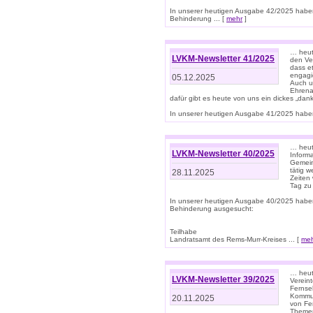
In unserer heutigen Ausgabe 42/2025 habe
Behinderung ... [
mehr
]
… heute
LVKM-Newsletter 41/2025
den Ver
dass et
engagie
05.12.2025
Auch u
Ehrena
dafür gibt es heute von uns ein dickes „dank
In unserer heutigen Ausgabe 41/2025 haben 
… heute
LVKM-Newsletter 40/2025
Informa
Gemein
tätig w
28.11.2025
Zeiten 
Tag zu
In unserer heutigen Ausgabe 40/2025 habe
Behinderung ausgesucht:
Teilhabe
Landratsamt des Rems-Murr-Kreises ... [
me
… heute
LVKM-Newsletter 39/2025
Verein
Fernse
Kommun
20.11.2025
von Fe
Themen 