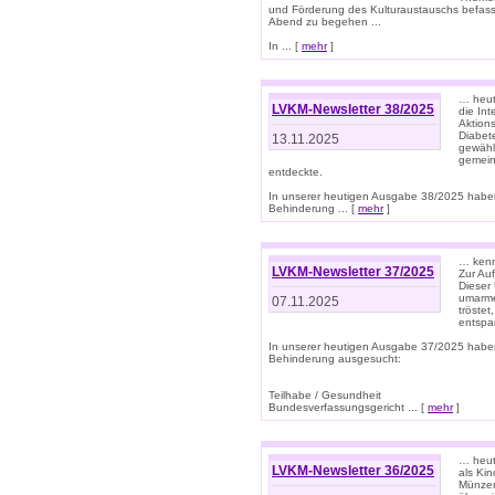
und Förderung des Kulturaustauschs befasse
Abend zu begehen ...
In ... [
mehr
]
… heut
LVKM-Newsletter 38/2025
die In
Aktions
Diabet
13.11.2025
gewählt
gemein
entdeckte.
In unserer heutigen Ausgabe 38/2025 habe
Behinderung ... [
mehr
]
… kenne
LVKM-Newsletter 37/2025
Zur Au
Dieser 
umarme
07.11.2025
tröste
entspa
In unserer heutigen Ausgabe 37/2025 habe
Behinderung ausgesucht:
Teilhabe / Gesundheit
Bundesverfassungsgericht ... [
mehr
]
… heute
LVKM-Newsletter 36/2025
als Kin
Münzen