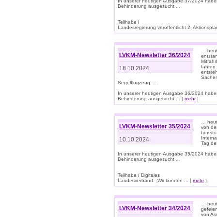
In unserer heutigen Ausgabe 37/2024 habe
Behinderung ausgesucht ...
Teilhabe I
Landesregierung veröffentlicht 2. Aktionsplan
… heute
LVKM-Newsletter 36/2024
entsta
Mitfah
fahren
18.10.2024
entste
Sachen
Segelflugzeug, …
In unserer heutigen Ausgabe 36/2024 habe
Behinderung ausgesucht ... [
mehr
]
… heute
LVKM-Newsletter 35/2024
von den
bereits
Interna
10.10.2024
Tag de
In unserer heutigen Ausgabe 35/2024 habe
Behinderung ausgesucht ...
Teilhabe / Digitales
Landesverband: „Wir können ... [
mehr
]
… heut
LVKM-Newsletter 34/2024
gefeier
von Ass