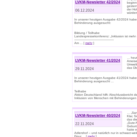
LVKM-Newsletter 42/2024
beginn
gestern
der Hof
06.12.2024
würden
In unserer heutigen Ausgabe 42/2024 habe
Behinderung ausgesucht:
Bildung / Teilhabe
Landespressekonferenz: „Inklusion ist mehr 
-------------------------------------------
Am ... [
mehr
]
… heute
LVKM-Newsletter 41/2024
Ameise
Umwelt
das Übe
29.11.2024
In unserer heutigen Ausgabe 41/2024 habe
Behinderung ausgesucht ...
Teilhabe
Aktion Deutschland hilft: Abschlussberic
Inklusion von Menschen mit Behinderungen (P
… „San
LVKM-Newsletter 40/2024
Klar, 
das die
„Gute-
22.11.2024
Geburt
hatte 
Adlershof – und natürlich nur in schwarz-w
Figur ... [
mehr
]