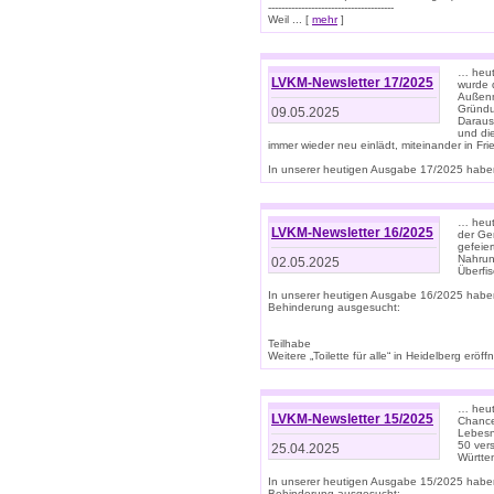
--------------------------------------
Weil ... [
mehr
]
… heut
LVKM-Newsletter 17/2025
wurde 
Außenm
Gründu
09.05.2025
Daraus
und di
immer wieder neu einlädt, miteinander in Fri
In unserer heutigen Ausgabe 17/2025 haben 
… heute
LVKM-Newsletter 16/2025
der Ge
gefeie
Nahrun
02.05.2025
Überfi
In unserer heutigen Ausgabe 16/2025 habe
Behinderung ausgesucht:
Teilhabe
Weitere „Toilette für alle“ in Heidelberg erö
… heute
LVKM-Newsletter 15/2025
Chance
Lebesn
50 ver
25.04.2025
Württem
In unserer heutigen Ausgabe 15/2025 habe
Behinderung ausgesucht: