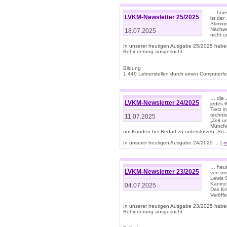
… höre
LVKM-Newsletter 25/2025
ist der
Stimme
Nachwe
18.07.2025
nicht 
In unserer heutigen Ausgabe 25/2025 habe
Behinderung ausgesucht:
Bildung
1.440 Lehrerstellen durch einen Computerfeh
… die 
LVKM-Newsletter 24/2025
jedes 
Tietz i
techni
11.07.2025
„Zeit 
Münche
um Kunden bei Bedarf zu unterstützen. So 
In unserer heutigen Ausgabe 24/2025 ... [
m
… heute
LVKM-Newsletter 23/2025
von uns
Lewis C
Kaninc
04.07.2025
Das Kin
Veröff
In unserer heutigen Ausgabe 23/2025 habe
Behinderung ausgesucht: