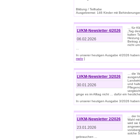
Bildung / Teilhabe
Ausgebremst: 146 Kinder mit Behinderungen
… für Kl
LVKM-Newsletter 4/2026
„Tag des
kalten T
Heizung 
06.02.2026
Beitrag 
nicht um
…
In unserer heutigen Ausgabe 4/2026 haben 
mehr
]
… die Ve
LVKM-Newsletter 3/2026
ausgeruf
Landwirt
und halt
30.01.2026
Pflegend
vergleic
ginge es im Alltag nicht … dafür ein herzlich
In unserer heutigen Ausgabe 3/2026 haben 
… der In
LVKM-Newsletter 2/2026
Wahl mit
wird si
angewend
23.01.2026
vorüberg
solche S
gebrauchen ...