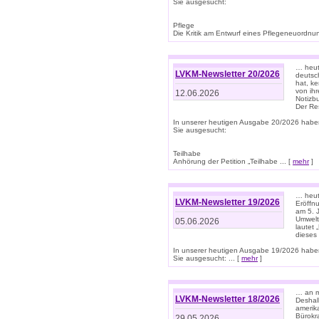
Sie ausgesucht:
Pflege
Die Kritik am Entwurf eines Pflegeneuordnung
… heute
LVKM-Newsletter 20/2026
deutsch
hat, k
von ih
12.06.2026
Notizb
Der Re
In unserer heutigen Ausgabe 20/2026 habe
Sie ausgesucht:
Teilhabe
Anhörung der Petition „Teilhabe ... [
mehr
]
… heute
LVKM-Newsletter 19/2026
Eröffn
am 5. 
Umwelt“
05.06.2026
lautet
dieses
In unserer heutigen Ausgabe 19/2026 habe
Sie ausgesucht: ... [
mehr
]
… an m
LVKM-Newsletter 18/2026
Deshal
amerik
Bürokra
29.05.2026