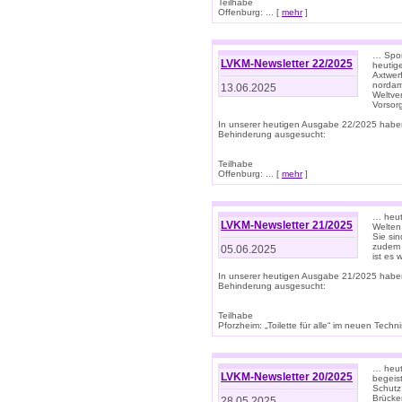
Teilhabe
Offenburg: ... [
mehr
]
… Spor
LVKM-Newsletter 22/2025
heutig
Axtwer
nordame
13.06.2025
Weltve
Vorsor
In unserer heutigen Ausgabe 22/2025 habe
Behinderung ausgesucht:
Teilhabe
Offenburg: ... [
mehr
]
… heute
LVKM-Newsletter 21/2025
Welten
Sie sin
zudem 
05.06.2025
ist es 
In unserer heutigen Ausgabe 21/2025 habe
Behinderung ausgesucht:
Teilhabe
Pforzheim: „Toilette für alle“ im neuen Techni
… heute
LVKM-Newsletter 20/2025
begeis
Schutz
Brücken
28.05.2025