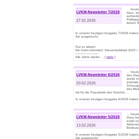
… heute 
LVKM-Newsletter 7/2026
dazu, au
aufmerks
Polklapp
27.02.2026
keinen W
In unserer heutigen Ausgabe 7/2026 haben
Sie ausgesucht:
Gut zu wissen
Der bvkm informiert: Steuermerkblatt 2025 /
-------------------------
Alle Jahre wieder ... [
mehr
]
… heute 
LVKM-Newsletter 6/2026
den Klas
wurde es
erstmals
20.02.2026
Schauspi
des Mode
mit für die Popularität des Gerichts …
In unserer heutigen Ausgabe 6/2026 haben 
… heute 
LVKM-Newsletter 5/2026
Ganz bew
exakt vo
Aktionst
13.02.2026
Bedeutun
In unserer heutigen Ausgabe 5/2026 haben
Sie ausgesucht: