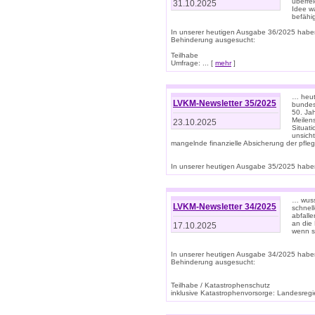
überre
31.10.2025
Idee w
befähi
In unserer heutigen Ausgabe 36/2025 habe
Behinderung ausgesucht:
Teilhabe
Umfrage: ... [
mehr
]
… heute
LVKM-Newsletter 35/2025
bundesw
50. Jah
Meilen
23.10.2025
Situati
unsicht
mangelnde finanzielle Absicherung der pfleg
In unserer heutigen Ausgabe 35/2025 haben
… wuss
LVKM-Newsletter 34/2025
schnel
abfalle
an die 
17.10.2025
wenn s
In unserer heutigen Ausgabe 34/2025 habe
Behinderung ausgesucht:
Teilhabe / Katastrophenschutz
inklusive Katastrophenvorsorge: Landesregie