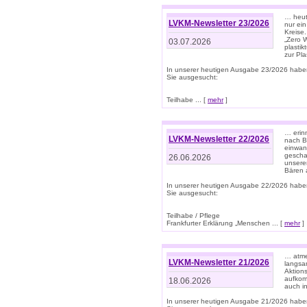
… heute
LVKM-Newsletter 23/2026
nur ein
Kreise
„Zero 
03.07.2026
plastik
zur Pla
In unserer heutigen Ausgabe 23/2026 habe
Sie ausgesucht:
Teilhabe ... [
mehr
]
… erin
LVKM-Newsletter 22/2026
nach B
einwan
gescha
26.06.2026
unsere
Bären a
In unserer heutigen Ausgabe 22/2026 habe
Sie ausgesucht:
Teilhabe / Pflege
Frankfurter Erklärung „Menschen ... [
mehr
]
… atme
LVKM-Newsletter 21/2026
langsa
Aktion
aufkom
18.06.2026
auch i
In unserer heutigen Ausgabe 21/2026 habe