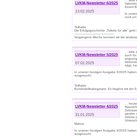
… lasst 
LVKM-Newsletter 6/2025
Valentin
Einem B
13.02.2025
In unse
rund um
Teilhabe
Die Erfolgsgeschichte „Toilette für alle“ geht
-------------------------------------------
Vergangene Woche konnten wir die landeswe
… bitte 
LVKM-Newsletter 5/2025
auch für
angezoge
Aktionst
07.02.2025
trägt, h
In unserer heutigen Ausgabe 5/2025 haben
ausgesucht:
Teilhabe
Bundesteilhabegesetz: Es beginnt mit der Erm
… heute 
LVKM-Newsletter 4/2025
Natursch
Zebraart
werden d
31.01.2025
Zebras s
Untersch
Mähne.
In unserer heutigen Ausgabe 4/2025 haben
ausgesucht: