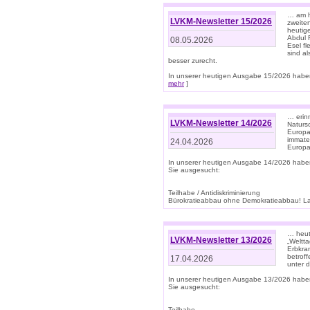
… am h
LVKM-Newsletter 15/2026
zweite
heutige
Abdul R
08.05.2026
Esel f
sind a
besser zurecht.
In unserer heutigen Ausgabe 15/2026 haben
mehr
]
… erin
LVKM-Newsletter 14/2026
Natursc
Europa
immate
24.04.2026
Europa
In unserer heutigen Ausgabe 14/2026 habe
Sie ausgesucht:
Teilhabe / Antidiskriminierung
Bürokratieabbau ohne Demokratieabbau! Land
… heut
LVKM-Newsletter 13/2026
„Weltta
Erbkran
betroff
17.04.2026
unter d
In unserer heutigen Ausgabe 13/2026 habe
Sie ausgesucht:
Teilhabe