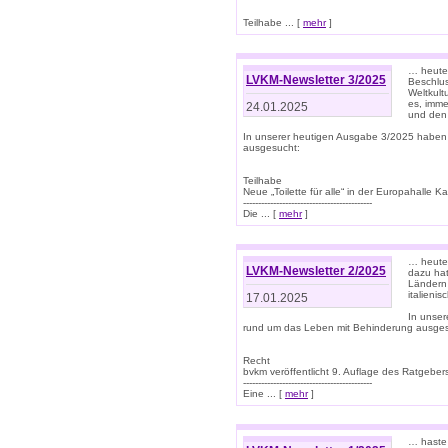
Teilhabe ... [
mehr
]
… heute 
LVKM-Newsletter 3/2025
Beschlu
Weltkult
es, imme
24.01.2025
und den 
In unserer heutigen Ausgabe 3/2025 haben
ausgesucht:
Teilhabe
Neue „Toilette für alle“ in der Europahalle Ka
-------------------------------------------
Die ... [
mehr
]
… heute 
LVKM-Newsletter 2/2025
dazu hat
Ländern 
italieni
17.01.2025
In unse
rund um das Leben mit Behinderung ausges
Recht
bvkm veröffentlicht 9. Auflage des Ratgeb
-------------------------------------------
Eine ... [
mehr
]
… haste 