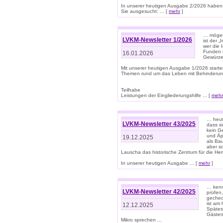
In unserer heutigen Ausgabe 2/2026 haben
Sie ausgesucht: ... [
mehr
]
… mögen 
LVKM-Newsletter 1/2026
ist der 
wer die 
Funden b
16.01.2026
Gewürze 
Mit unserer heutigen Ausgabe 1/2026 starte
Themen rund um das Leben mit Behinderun
Teilhabe
Leistungen der Eingliederungshilfe ... [
mehr
… heut
LVKM-Newsletter 43/2025
dass s
kein G
und Äp
19.12.2025
als Bau
aber sc
Lauscha das historische Zentrum für die He
In unserer heutigen Ausgabe ... [
mehr
]
… kenn
LVKM-Newsletter 42/2025
prüfen
gechec
ist am
12.12.2025
Spätest
Gästen 
Mikro sprechen ...