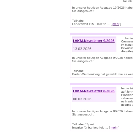
für all
In unserer heutigen Ausgabe 10/2026 habe
Sie ausgesucht:
Teilhabe
Landesweit 115. „Toilette ... [
mehr
]
… heute 
LVKM-Newsletter 9/2026
Committe
im März 
Bewussts
13.03.2026
diesjähr
In unserer heutigen Ausgabe 9/2026 haben
Sie ausgesucht:
Teilhabe
Baden-Württemberg hat gewählt: wie es weite
heute is
LVKM-Newsletter 8/2026
auf Joh
Präsiden
zahnmedi
06.03.2026
es inzwi
gesund z
In unserer heutigen Ausgabe 8/2026 haben
Sie ausgesucht:
Teilhabe / Sport
Impulse für barrierefreie ... [
mehr
]