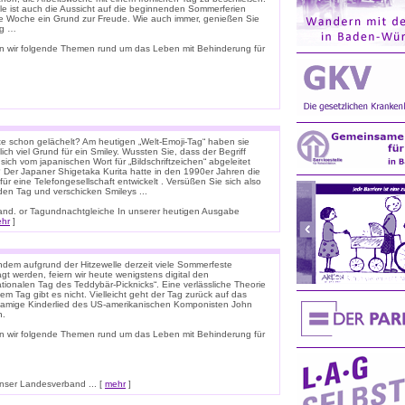
ele ist auch die Aussicht auf die beginnenden Sommerferien
e Woche ein Grund zur Freude. Wie auch immer, genießen Sie
ag …
n wir folgende Themen rund um das Leben mit Behinderung für
e schon gelächelt? Am heutigen „Welt-Emoji-Tag“ haben sie
lich viel Grund für ein Smiley. Wussten Sie, dass der Begriff
 sich vom japanischen Wort für „Bildschriftzeichen“ abgeleitet
 Der Japaner Shigetaka Kurita hatte in den 1990er Jahren die
für eine Telefongesellschaft entwickelt . Versüßen Sie sich also
den Tag und verschicken Smileys ...
nnland. or Tagundnachtgleiche In unserer heutigen Ausgabe
hr
]
dem aufgrund der Hitzewelle derzeit viele Sommerfeste
t werden, feiern wir heute wenigstens digital den
ationalen Tag des Teddybär-Picknicks“. Eine verlässliche Theorie
em Tag gibt es nicht. Vielleicht geht der Tag zurück auf das
namige Kinderlied des US-amerikanischen Komponisten John
n.
n wir folgende Themen rund um das Leben mit Behinderung für
ser Landesverband ... [
mehr
]