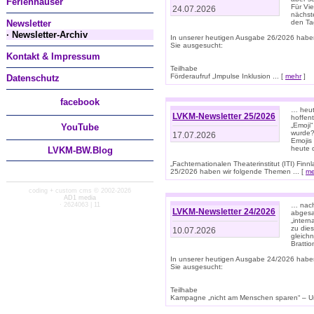
Ferienhäuser
Für Vi
24.07.2026
nächst
Newsletter
den T
· Newsletter-Archiv
In unserer heutigen Ausgabe 26/2026 habe
Sie ausgesucht:
Kontakt & Impressum
Teilhabe
Förderaufruf „Impulse Inklusion ... [
mehr
]
Datenschutz
facebook
… heut
LVKM-Newsletter 25/2026
hoffent
„Emoji“
You
Tube
wurde?
17.07.2026
Emojis 
heute 
LVKM-BW.Blog
„Fachternationalen Theaterinstitut (ITI) Fi
25/2026 haben wir folgende Themen ... [
me
coding + custom cms © 2002-2026
AD1 media
· 2624063 | 11
… nach
LVKM-Newsletter 24/2026
abgesag
„intern
zu dies
10.07.2026
gleich
Brattio
In unserer heutigen Ausgabe 24/2026 habe
Sie ausgesucht:
Teilhabe
Kampagne „nicht am Menschen sparen“ – Un