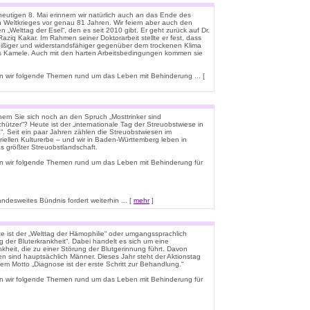
eutigen 8. Mai erinnern wir natürlich auch an das Ende des
n Weltkrieges vor genau 81 Jahren. Wir feiern aber auch den
n „Welttag der Esel“, den es seit 2010 gibt. Er geht zurück auf Dr.
aziq Kakar. Im Rahmen seiner Doktorarbeit stellte er fest, dass
leißiger und widerstandsfähiger gegenüber dem trockenen Klima
ls Kamele. Auch mit den harten Arbeitsbedingungen kommen sie
 wir folgende Themen rund um das Leben mit Behinderung ... [
nern Sie sich noch an den Spruch „Mosttrinker sind
hützer“? Heute ist der „internationale Tag der Streuobstwiese in
“. Seit ein paar Jahren zählen die Streuobstwiesen im
riellen Kulturerbe – und wir in Baden-Württemberg leben in
s größter Streuobstlandschaft.
n wir folgende Themen rund um das Leben mit Behinderung für
esweites Bündnis fordert weiterhin ... [
mehr
]
e ist der „Welttag der Hämophilie“ oder umgangssprachlich
g der Bluterkrankheit“. Dabei handelt es sich um eine
kheit, die zu einer Störung der Blutgerinnung führt. Davon
en sind hauptsächlich Männer. Dieses Jahr steht der Aktionstag
em Motto „Diagnose ist der erste Schritt zur Behandlung.“
n wir folgende Themen rund um das Leben mit Behinderung für