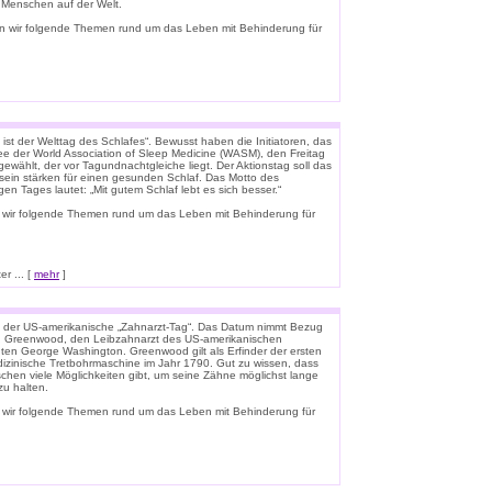
e Menschen auf der Welt.
n wir folgende Themen rund um das Leben mit Behinderung für
ist der Welttag des Schlafes“. Bewusst haben die Initiatoren, das
e der World Association of Sleep Medicine (WASM), den Freitag
gewählt, der vor Tagundnachtgleiche liegt. Der Aktionstag soll das
ein stärken für einen gesunden Schlaf. Das Motto des
igen Tages lautet: „Mit gutem Schlaf lebt es sich besser.“
 wir folgende Themen rund um das Leben mit Behinderung für
r ... [
mehr
]
t der US-amerikanische „Zahnarzt-Tag“. Das Datum nimmt Bezug
n Greenwood, den Leibzahnarzt des US-amerikanischen
ten George Washington. Greenwood gilt als Erfinder der ersten
zinische Tretbohrmaschine im Jahr 1790. Gut zu wissen, dass
schen viele Möglichkeiten gibt, um seine Zähne möglichst lange
u halten.
 wir folgende Themen rund um das Leben mit Behinderung für