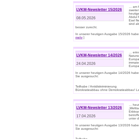
… am h
LVKM-Newsletter 15/2026
zweite
heutige
Abdul R
08.05.2026
Esel f
sind a
besser zurecht.
In unserer heutigen Ausgabe 15/2026 haben
mehr
]
… erin
LVKM-Newsletter 14/2026
Natursc
Europa
immate
24.04.2026
Europa
In unserer heutigen Ausgabe 14/2026 habe
Sie ausgesucht:
Teilhabe / Antidiskriminierung
Bürokratieabbau ohne Demokratieabbau! Land
… heut
LVKM-Newsletter 13/2026
„Weltta
Erbkran
betroff
17.04.2026
unter d
In unserer heutigen Ausgabe 13/2026 habe
Sie ausgesucht:
Teilhabe