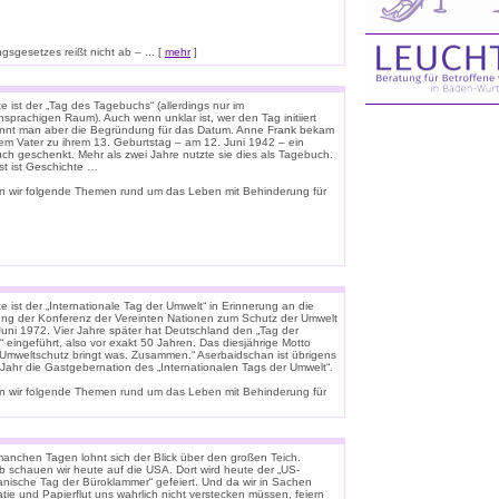
sgesetzes reißt nicht ab – ... [
mehr
]
 ist der „Tag des Tagebuchs“ (allerdings nur im
sprachigen Raum). Auch wenn unklar ist, wer den Tag initiiert
ennt man aber die Begründung für das Datum. Anne Frank bekam
rem Vater zu ihrem 13. Geburtstag – am 12. Juni 1942 – ein
uch geschenkt. Mehr als zwei Jahre nutzte sie dies als Tagebuch.
st ist Geschichte …
n wir folgende Themen rund um das Leben mit Behinderung für
 ist der „Internationale Tag der Umwelt“ in Erinnerung an die
ung der Konferenz der Vereinten Nationen zum Schutz der Umwelt
Juni 1972. Vier Jahre später hat Deutschland den „Tag der
 eingeführt, also vor exakt 50 Jahren. Das diesjährige Motto
 „Umweltschutz bringt was. Zusammen.“ Aserbaidschan ist übrigens
 Jahr die Gastgebernation des „Internationalen Tags der Umwelt“.
n wir folgende Themen rund um das Leben mit Behinderung für
anchen Tagen lohnt sich der Blick über den großen Teich.
b schauen wir heute auf die USA. Dort wird heute der „US-
anische Tag der Büroklammer“ gefeiert. Und da wir in Sachen
tie und Papierflut uns wahrlich nicht verstecken müssen, feiern