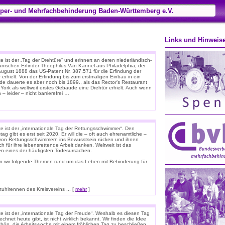
per- und Mehrfachbehinderung Baden-Württemberg e.V.
Links und Hinweis
 ist der „Tag der Drehtüre“ und erinnert an deren niederländisch-
anischen Erfinder Theophilus Van Kannel aus Philadelphia, der
August 1888 das US-Patent Nr. 387.571 für die Erfindung der
 erhielt. Von der Erfindung bis zum erstmaligen Einbau in ein
e dauerte es aber noch bis 1899., als das Rector’s Restaurant
 York als weltweit erstes Gebäude eine Drehtür erhielt. Auch wenn
 – leider – nicht barrierefrei …
e ist der „internationale Tag der Rettungsschwimmer“. Den
tag gibt es erst seit 2020. Er will die – oft auch ehrenamtliche –
 von Rettungsschwimmern ins Bewusstsein rücken und ihnen
ich für ihre lebensrettende Arbeit danken. Weltweit ist das
ken eines der häufigsten Todesursachen.
n wir folgende Themen rund um das Leben mit Behinderung für
hlrennen des Kreisvereins ... [
mehr
]
e ist der „internationale Tag der Freude“. Weshalb es diesen Tag
chnet heute gibt, ist nicht wirklich bekannt. Wir finden die Idee
chön, die Arbeitswoche mit einem fröhlichen Tag zu beschließen.