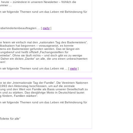
o heute – zumindest in unserem Newsletter – fröhlich die
lammer …
n wir folgende Themen rund um das Leben mit Behinderung für
esbehindertenbeauftragten ... [
mehr
]
e feiern wir einfach mal den „nationalen Tag des Bademeisters“.
eibadsaison hat begonnen – vorausgesetzt, es konnte
tens ein Bademeister gefunden werden. Das ist längst ein
ungsberuf und heißt offiziell „Fachangestellten für
triebe“. Ohne sie läuft nichts – und doch gibt es zu wenige
 Daher ein dickes „Danke“ an alle, die uns einen unbeschwerten
hen!
 wir folgende Themen rund um das Leben mit ... [
mehr
]
 ist der „Internationale Tag der Familie“. Die Vereinten Nationen
1993 den Aktionstag beschlossen, um auf die zentrale
ung und den Wert von Familie als Basis unserer Gesellschaft zu
n und zu stärken. Das diesjährige Motto in Deutschland lautet
g fördern, Familien stärken“.
n wir folgende Themen rund um das Leben mit Behinderung für
lette für alle“