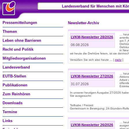
Landesverband für Menschen mit Kör
Pressemitteilungen
Newsletter-Archiv
Themen
… heute
LVKM-Newsletter 28/2026
amerik
Leben ohne Barrieren
am 7. 
Drehtür
06.08.2026
Gebäud
Recht und Politik
in New
wir heute die Drehtüre feiern, ist sie dennoch
Mitgliedsorganisationen
Versüßen Sie sich also heute ... [
mehr
]
Landesverband
… heut
EUTB-Stellen
LVKM-Newsletter 27/2026
Aktions
Arbeit
öffentl
31.07.2026
Publikationen
Ertrin
In unserer heutigen Ausgabe 27/2026 habe
Zum Reinhören
Sie ausgesucht:
Downloads
Teilhabe / Freizeit
Gemeinsam in Bewegung: 24-Stunden-Rollstu
Termine
Links
… heut
LVKM-Newsletter 26/2026
ausgere
aber s