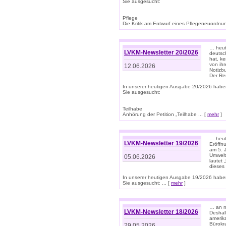
Sie ausgesucht:
Pflege
Die Kritik am Entwurf eines Pflegeneuordnung
… heute
LVKM-Newsletter 20/2026
deutsch
hat, k
von ih
12.06.2026
Notizb
Der Re
In unserer heutigen Ausgabe 20/2026 habe
Sie ausgesucht:
Teilhabe
Anhörung der Petition „Teilhabe ... [
mehr
]
… heute
LVKM-Newsletter 19/2026
Eröffn
am 5. 
Umwelt“
05.06.2026
lautet
dieses
In unserer heutigen Ausgabe 19/2026 habe
Sie ausgesucht: ... [
mehr
]
… an m
LVKM-Newsletter 18/2026
Deshal
amerik
Bürokra
29.05.2026