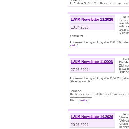
E-Petition Nr. 195716: Keine Kürzungen der E
… heute
LVKM-Newsletter 12/2026
zurück
aus Ma
erfund
10.04.2026
Zwar ga
Sicher
geschützt ...
In unserer heutigen Ausgabe 12/2026 haben
mehr
]
… heute
LVKM-Newsletter 11/2026
Die Ide
Ziel is
Bewuss
27.03.2026
„Bühne 
In unserer heutigen Ausgabe 11/2026 habe
Sie ausgesucht:
Teilhabe
Dank der neuen „Toilette für alle“ auf der Ess
-------------------------
Die ... [
mehr
]
… heute
LVKM-Newsletter 10/2026
Verein
Vollve
Glücks
20.03.2026
kennze