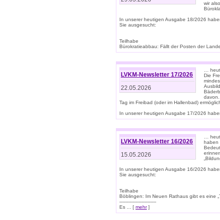
wir als
Bürok
In unserer heutigen Ausgabe 18/2026 habe
Sie ausgesucht:
Teilhabe
Bürokratieabbau: Fällt der Posten der Land
… heut
LVKM-Newsletter 17/2026
Die Fr
mindes
Ausbild
22.05.2026
Bäderbe
davon.
Tag im Freibad (oder im Hallenbad) ermöglic
In unserer heutigen Ausgabe 17/2026 haben
… heute
LVKM-Newsletter 16/2026
haben 
Bedeut
erinner
15.05.2026
„Bildun
In unserer heutigen Ausgabe 16/2026 habe
Sie ausgesucht:
Teilhabe
Böblingen: Im Neuen Rathaus gibt es eine „Toi
-------------------------
Es ... [
mehr
]