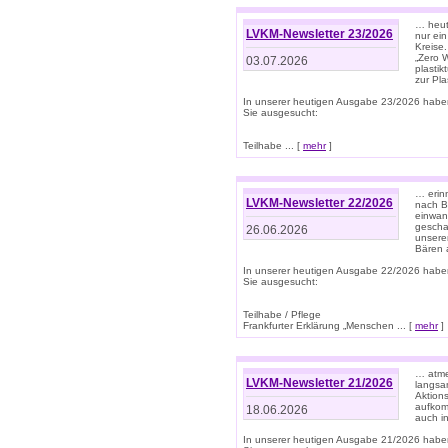
… heute
LVKM-Newsletter 23/2026
nur ein
Kreise
„Zero 
03.07.2026
plastik
zur Pla
In unserer heutigen Ausgabe 23/2026 habe
Sie ausgesucht:
Teilhabe ... [
mehr
]
… erin
LVKM-Newsletter 22/2026
nach B
einwan
gescha
26.06.2026
unsere
Bären a
In unserer heutigen Ausgabe 22/2026 habe
Sie ausgesucht:
Teilhabe / Pflege
Frankfurter Erklärung „Menschen ... [
mehr
]
… atme
LVKM-Newsletter 21/2026
langsa
Aktion
aufkom
18.06.2026
auch i
In unserer heutigen Ausgabe 21/2026 habe