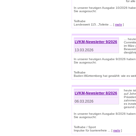
für all
In unserer heutigen Ausgabe 10/2026 habe
Sie ausgesucht:
Teilhabe
Landesweit 115. „Toilette ... [
mehr
]
… heute 
LVKM-Newsletter 9/2026
Committe
im März 
Bewussts
13.03.2026
diesjähr
In unserer heutigen Ausgabe 9/2026 haben
Sie ausgesucht:
Teilhabe
Baden-Württemberg hat gewählt: wie es weite
heute is
LVKM-Newsletter 8/2026
auf Joh
Präsiden
zahnmedi
06.03.2026
es inzwi
gesund z
In unserer heutigen Ausgabe 8/2026 haben
Sie ausgesucht:
Teilhabe / Sport
Impulse für barrierefreie ... [
mehr
]