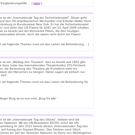
ingliederungshilfe ... [
mehr
]
 ist der „Internationale Tag der Sicherheitsnadel“. Dieser geht
 auf den US-amerikanischen Mechaniker und Erfinder Walter Hunt
rtinsburg im Bundesstaat New York, Er hat die Sicherheitsnadel
en und dafür das US-Patent Nr. 6281 am 10. April 1849 erhalten.
b es bereits seit der Bronzezeit Fibeln, die den heutigen
heitsnadeln ähneln, doch die waren nicht durch ein Patent
 wir folgende Themen rund um das Leben mit Behinderung ... [
 ist der „Welttag des Theaters“, den es bereits seit 1962 gibt.
e dazu hatte das internationalen Theaterinstitut (ITI) Finnland.
t es, die Bedeutung des Theaters als Kunstform mehr ins
tsein der Menschen zu bringen. Daher sagen wir einfach nur,
frei!“
n wir folgende Themen rund um das Leben mit Behinderung für
linger Burg ist es nun eine „Burg für alle“
 ist der „Internationale Tag des Glücks“. Initiator sind die
ten Nationen. Mit der UN-Resolution 66/281 schuf die UN-
rsammlung im Jahr 2012 bereits diesen „Internationalen Tag des
“ auf Antrag des Staates Bhutan. Das Streben nach Glück
ichnet ein Ziel der Vereinten Nationen im Sinne von Wohlergehen