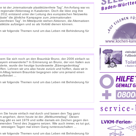
 ist der „internationale plastiktütenfreie Tag“. Am Anfang war es
 regionaler Aktionstag in Katalonien. Doch die Idee zog ihre
. 2011 entstand unter der Leitung des europäischen Netzwerks
Waste“ die jährliche Kampagne zum „internationalen
tütenfreien Tag“. Im Mittelpunkt stehen Aktionen, die Alternativen
stiktüte aufzeigen und so als Vorbild dienen können.
n wir folgende Themen rund um das Leben mit Behinderung für
nern Sie sich noch an den Braunbär Bruno, der 2006 einfach so
ayern einwanderte? In Erinnerung an Bruno, der von Italien aus
derte, wurde der heutige bundesweite „Bärengedenktag“
ffen. Lehnen wir uns also heute zurück und hoffen, dass wir in
m Alltag keinem Braunbär begegnen oder uns jemand einen
ufbindet ...
n wir folgende Themen rund um das Leben mit Behinderung für
n Sie heute einfach mal durch und lassen den Tag ganz
m angehen, denn heute ist der „Weltbummeltag“. Diesen
stag gibt es seit 1979 und sollte damals ein Zeichen gegen den
menden Trend des Joggens setzen. Wie auch immer, es tut gut,
n stressigen Tagen mal einen Gang runterzuschalten ...
n wir folgende Themen rund um das Leben mit Behinderung für